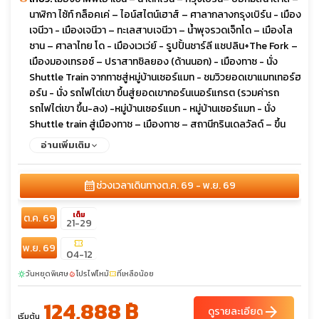
นาฬิกา ไซ้ท์ กล็อคเค่ – ไอน์สไตน์เฮาส์ – ศาลากลางกรุงเบิร์น - เมือง
เจนีวา - เมืองเจนีวา – ทะเลสาบเจนีวา – น้ำพุจรวดเจ็ทโด – เมืองโล
ซาน – ศาลาไทย โด - เมืองเวเว่ย์ - รูปปั้นชาร์ลี แชปลิน+The Fork –
เมืองมองเทรอซ์ – ปราสาทชิลยอง (ด้านนอก) - เมืองทาซ - นั่ง
Shuttle Train จากทาซสู่หมู่บ้านเซอร์แมท - ชมวิวยอดเขาแมทเทอร์ฮ
อร์น - นั่ง รถไฟไต่เขา ขึ้นสู่ยอดเขากอร์นเนอร์แกรต (รวมค่ารถ
รถไฟไต่เขา ขึ้น-ลง) -หมู่บ้านเซอร์แมท - หมู่บ้านเซอร์แมท - นั่ง
Shuttle train สู่เมืองทาช – เมืองทาซ – สถานีกรินเดลวัลด์ – ขึ้น
กระเช้าไอเกอร์ เอ็กเพรส สู่ สถานีไอเกอร์เกลตเชอร์ – ต่อรถไฟ สู่
อ่านเพิ่มเติม
สถานีรถไฟจุงเฟรายอร์ค – ปราสาทน้ำแข็ง - อัลไพน์ เซนเซชัน –
สฟิงซ์ฮอลล์ – รถไฟไต่เขาลงจากยอดเขาจุงเฟรา – ลงกระเช้าไอ
calendar_month
ช่วงเวลาเดินทาง
ต.ค. 69 - พ.ย. 69
เกอร์ เอ็กเพรส สู่ สถานีกรินเดลวัลด์ – เมืองเลาเทอร์บรุนเนิน เนิน –
น้ำตกชเตาบ์บาค – เมืองสเตเชลเบิร์ก – เมืองกรินเดลวัลด์ - เมืองก
เต็ม
ต.ค. 69
รินเดลวัลด์ – เมืองธูน – เปิดประสบการณ์ล่องเรือจากทะเลสาบธูนสู่
21-29
ท่าเรืออินเตอร์ลาเคน – Kirchoffer – เมืองกรินเดลวัลด์ - เมืองกริน
confirmation_number
พ.ย. 69
เดลวัลด์ – หมู่บ้านอิเซลท์วอลด์ – ทะเลสาบเบรียนซ์ - เมืองลูเซิร์น -
04-12
สิงโตหินแกะสลัก – สะพานไม้ชาเปล – เมืองซูริค – โบสถ์ฟรอมุนส
วันหยุดพิเศษ
โปรไฟไหม้
ที่เหลือน้อย
sunny
local_fire_department
confirmation_number
เตอร์ – โบสถ์ Grossmünster – โบสถ์เซนต์ปีเตอร์ – ช้อปปิ้งถนน
บานโฮฟซตราเซอร์
124,888 ฿
arrow_forward
ดูรายละเอียด
เริ่มต้น