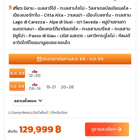
เที่ยว:
มิลาน - เบลลาจีโอ้ - ทะเลสาบโคโม่ - วิลลาเดลบัลเบียเนลโล -
เมืองเบอร์กาโม - Citta Alta - วาเลนน่า - เมืองโบลซาโน - ทะเลสาบ
Lago di Carezza - Alpe di Siusi - เขา Seceda - หมู่บ้านซานตา
แมดดาเลนา - เมืองกอร์ตีนาดัมเปซโซ - ทะเลสาบเบรียส - ทะเลสาบ
มิซูรีน่า - Passo di Giau - เวนิส เมสเตร - มหาวิหารดูโอโม่ - กัลเลรี
อาวิตโตรีโยเอมานูเอเลเซ คอนโด
calendar_month
ช่วงเวลาเดินทาง
ส.ค. 69 - ต.ค. 69
เต็ม
ส.ค. 69
12-20
เต็ม
ก.ย. 69
13-21
20-28
06-14
sunny
ต.ค. 69
keyboard_arrow_down
05-13
19-27
แสดงทั้งหมด
13-21
วันหยุดพิเศษ
โปรไฟไหม้
ที่เหลือน้อย
sunny
local_fire_department
confirmation_number
129,999 ฿
arrow_forward
ดูรายละเอียด
เริ่มต้น