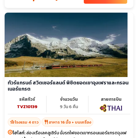
ทัวร์แกรนด์ สวิตเซอร์แลนด์ พิชิตยอดเขาจุงเฟราและกรอน
เนอร์แกรต
รหัสทัวร์
จำนวนวัน
สายการบิน
TVZ10139
9 วัน 6 คืน
hotel_class
restaurant
โรงแรม 4 ดาว
อาหาร 16 มื้อ + บนเครื่อง
ไฮไลท์:
ล่องเรือเลคลูเซิร์น นั่งรถไฟยอดเขากรอนเนอร์แกรตจุงเฟ