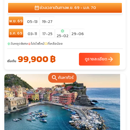
calendar_month
ช่วงเวลาเดินทาง
พ.ย. 69 - ม.ค. 70
พ.ย. 69
05-13
19-27
sunny
ธ.ค. 69
03-11
17-25
29-06
25-02
วันหยุดพิเศษ
โปรไฟไหม้
ที่เหลือน้อย
sunny
local_fire_department
confirmation_number
99,900 ฿
arrow_forward
ดูรายละเอียด
เริ่มต้น
search
ค้นหาทัวร์