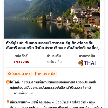
ทัวร์ยุโรปตะวันออก เยอรมนี สาธารณรัฐเช็ก สโลวาเกีย
ฮังการี ออสเตรีย มิวนิค ปราก เวียนนา ฮัลล์สตัทท์ เชสกี้ครุ
มลอฟ ล่องเรือดานูบ
รหัสทัวร์
จำนวนวัน
สายการบิน
TVZ7745
10 วัน 7 คืน
hotel_class
restaurant
โรงแรม 4 ดาว
อาหาร 21 มื้อ
ไฮไลท์:
เที่ยวชมสถานที่สถาปัตยกรรมอันคลาสสิคของประเทศใน
กลุ่มยุโรปตะวันออกและวัฒนธรรมอันดีงามที่เป็นมรดกโลก 3
Cultural CIty World Heritage SIte เชสกี้ ครุมลอฟ คาร์โลวี วารี
อ่านเพิ่มเติม
สัมผัสความโรแมนติกของเมืองน้ำแร่ เมืองแห่งสปา กรุงปร๊าก
เที่ยว:
พัสเซา - เชสกี้ ครุมลอฟ - เมืองน้ำแร่ คาร์โลวี วารี - กรุง
ปราสาทแห่งกรุงปร๊ากและสะพานชาร์ล อาหารท้องถิ่น!! เป็ดโบฮีเมียน
ปราก - ปราสาทปราก - เที่ยวชมเขตเมืองเก่า - สะพานชาร์ล - นาฬิกา