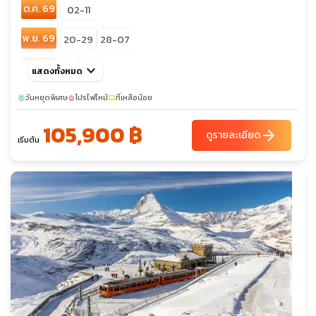
ต.ค. 69
02-11
พ.ย. 69
20-29
28-07
sunny
ธ.ค. 69
keyboard_arrow_down
28-06
แสดงทั้งหมด
25-03
วันหยุดพิเศษ
โปรไฟไหม้
ที่เหลือน้อย
sunny
local_fire_department
confirmation_number
105,900 ฿
arrow_forward
ดูรายละเอียด
เริ่มต้น