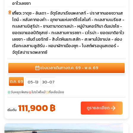
อาโวเลซซา
เที่ยว:
วาดุซ - ลินเดา - จัตุรัสมาเรียนพลาสท์ - ปราสาทนอยชวานส
ไตน์ - หลังคาทองคำ - อุทยานแห่งชาติโดโลไมท์ - ทะเลสาบเบรียส -
ทะเลสาบมิสุริน่า - ซานตามาดดาเลน่า - หมู่บ้านคอร์ทินา ดัมเปซโซ -
ยอดเขาแอลป์ดิซุสเซ่ - ทะเลสาบคาเรซซา - เวโรน่า - ยอดเขาดิอาโว
เลซซา - เซ้นต์ มอริทซ์ - สิงโตหินแกะสลัก - สะพานไม้ชาเปล - ล่อง
เรือทะเลสาบลูเซิร์น - หอนาฬิกาเมืองซุก - โบสถ์ฟรอมุนสเตอร์ -
จัตุรัสปาราเดพลาทซ์
calendar_month
ช่วงเวลาเดินทาง
ต.ค. 69 - พ.ย. 69
ต.ค. 69
05-13
30-07
วันหยุดพิเศษ
โปรไฟไหม้
ที่เหลือน้อย
sunny
local_fire_department
confirmation_number
111,900 ฿
arrow_forward
ดูรายละเอียด
เริ่มต้น