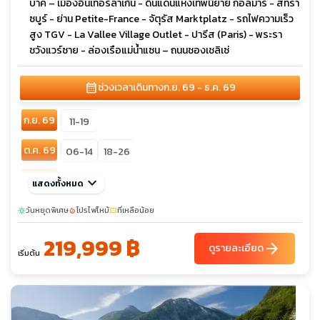
บาค – เมืองอินเทอร์ลาเก้น - ดินแดนแห่งเทพนิยาย กอลมาร์ - สทรา
ซบูร์ - ย่าน Petite-France - จัตุรัส Marktplatz - รถไฟความเร็ว
สูง TGV - La Vallee Village Outlet - ปารีส (Paris) - พระรา
ชวังแวร์ซาย - ล่องเรือแม่น้ำแซน – ถนนชองเชลิเซ่
calendar_month
ช่วงเวลาเดินทาง
ก.ย. 69 - ธ.ค. 69
ก.ย. 69
11-19
ต.ค. 69
06-14
18-26
พ.ย. 69
keyboard_arrow_down
01-09
27-05
แสดงทั้งหมด
ธ.ค. 69
วันหยุดพิเศษ
08-16
โปรไฟไหม้
ที่เหลือน้อย
sunny
local_fire_department
confirmation_number
219,999 ฿
arrow_forward
ดูรายละเอียด
เริ่มต้น