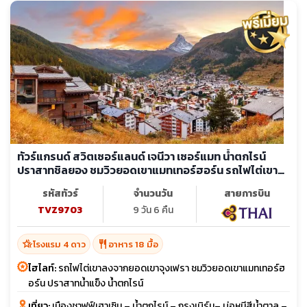
ทัวร์แกรนด์ สวิตเซอร์แลนด์ เจนีวา เซอร์แมท น้ำตกไรน์
ปราสาทชิลยอง ชมวิวยอดเขาแมทเทอร์ฮอร์น รถไฟไต่เขา
ลงจากยอดเขาจุงเฟรา
รหัสทัวร์
จำนวนวัน
สายการบิน
TVZ9703
9 วัน 6 คืน
hotel_class
restaurant
โรงแรม 4 ดาว
อาหาร 18 มื้อ
ไฮไลท์:
รถไฟไต่เขาลงจากยอดเขาจุงเฟรา ชมวิวยอดเขาแมทเทอร์ฮ
อร์น ปราสาทน้ำแข็ง น้ำตกไรน์
เที่ยว:
เมืองชาฟฟ์เฮาเซิน – น้ำตกไรน์ – กรุงเบิร์น– บ่อหมีสีน้ำตาล –