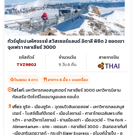
ทัวร์ยุโรป มหัศจรรย์ สวิสเซอร์แลนด์ อิตาลี พิชิต 2 ยอดเขา
จุงเฟรา กลาเซียร์ 3000
รหัสทัวร์
จำนวนวัน
สายการบิน
TVZ9802
9 วัน 6 คืน
hotel_class
restaurant
โรงแรม 4 ดาว
อาหาร 6 มื้อ + บนเครื่อง
ไฮไลท์:
มหาวิหารกลอสมุสเตอร์ กลาเซียร์ 3000 มหาวิหารมิลาน
กัลเลรีอาวิตโตรีโยเอมานูเอเลเซ คอนโด
เที่ยว:
ซูริค - เมืองซูริค - จุดชมวิวลินเดอฮอฟ - มหาวิหารกลอสมุส
เตอร์ - โบสถ์เซ็นท์ปีเตอร์ - เมืองโลซานน์ - ศาลาไทยเฉลิมพระเกีย
รติฯ - อาสน์วิหารโลซานน์ - ย่านเมืองเก่า - เมืองเวเว่ย์ - The Fork -
Alimentarium - แทช - เซอแมท - กลาเซียร์ 3000 - อินเทอลาเก้นท์
-เมืองกรินเดอวาลด์ - กระเช้า Eiger Express - อุโมงค์น้ำแข็ง - อุ