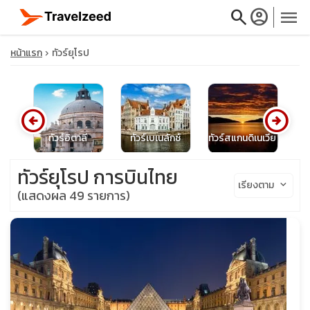
search
account_circle
menu
หน้าแรก
ทัวร์ยุโรป
arrow_circle_left
arrow_circle_right
close
ษ
ทัวร์อิตาลี
ทัวร์เบเนลักซ์
ทัวร์สแกนดิเนเวีย
โป
travel_explore
ทัวร์ยุโรป การบินไทย
เรียงตาม
keyboard_arrow_down
(แสดงผล 49 รายการ)
calendar_month
search