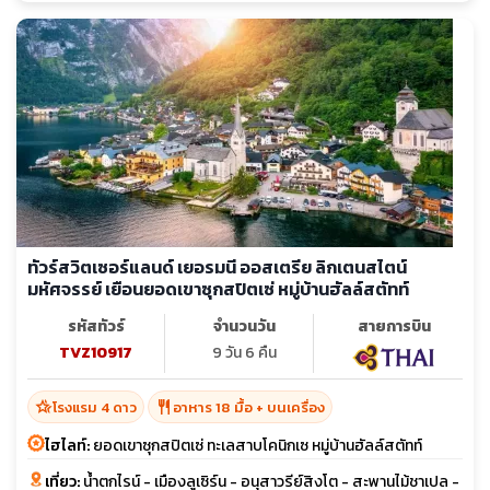
ทัวร์สวิตเซอร์แลนด์ เยอรมนี ออสเตรีย ลิกเตนสไตน์
มหัศจรรย์ เยือนยอดเขาซุกสปิตเซ่ หมู่บ้านฮัลล์สตัทท์
รหัสทัวร์
จำนวนวัน
สายการบิน
TVZ10917
9 วัน 6 คืน
hotel_class
restaurant
โรงแรม 4 ดาว
อาหาร 18 มื้อ + บนเครื่อง
ไฮไลท์:
ยอดเขาซุกสปิตเซ่ ทะเลสาบโคนิกเซ หมู่บ้านฮัลล์สตัทท์
เที่ยว:
น้ำตกไรน์ - เมืองลูเซิร์น - อนุสาวรีย์สิงโต - สะพานไม้ชาเปล -