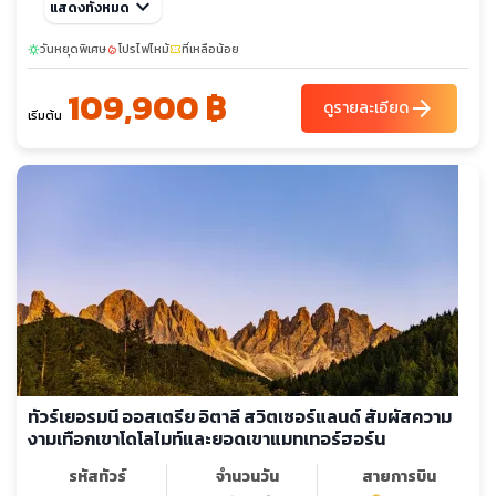
ธ.ค. 69
keyboard_arrow_down
04-13
28-06
แสดงทั้งหมด
25-03
วันหยุดพิเศษ
โปรไฟไหม้
ที่เหลือน้อย
sunny
local_fire_department
confirmation_number
109,900 ฿
arrow_forward
ดูรายละเอียด
เริ่มต้น
ทัวร์เยอรมนี ออสเตรีย อิตาลี สวิตเซอร์แลนด์ สัมผัสความ
งามเทือกเขาโดโลไมท์และยอดเขาแมทเทอร์ฮอร์น
รหัสทัวร์
จำนวนวัน
สายการบิน