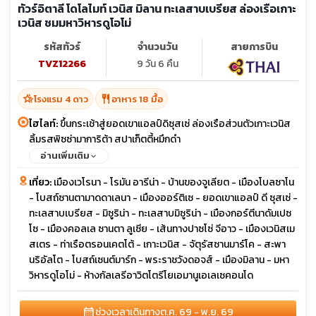
ทัวร์อิตาลี โดโลไมท์ เวนิส มิลาน ทะเลสาบเบรียส ล่องเรือเกาะ
เวนิส ชมมหาวิหารดูโอโม่
รหัสทัวร์
จำนวนวัน
สายการบิน
TVZ12266
9 วัน 6 คืน
hotel_class
restaurant
โรงแรม 4 ดาว
อาหาร 18 มื้อ
ไฮไลท์:
ขึ้นกระเช้าสู่ยอดเขาแอลป์ดิซุสเซ่ ล่องเรือส่วนตัวเกาะเวนิส
ลิ้มรสพิซซ่ามาการิต้า สปาเก็ตตี้หมึกดำ
อ่านเพิ่มเติม
เที่ยว:
เมืองเวโรนา - โรมัน อารีน่า - บ้านของจูเลียต - เมืองโบลซาโน
- โบสถ์ซานตามาดดาเลนา - เมืองออร์ติเซ - ยอดเขาแอลป์ ดี ซุสเซ่ -
ทะเลสาบเบรียส - มิซูริน่า - ทะเลสาบมิซูริน่า - เมืองกอร์ตีนาดัมเปซ
โซ - เมืองคอลเล ซานตา ลูเซีย - เส้นทางปาซโซ่ จีอาว - เมืองเวนิสเม
สเตร - ท่าเรือตรอนเคตโต้ - เกาะเวนิส - จัตุรัสซานมาร์โค - สะพา
นริอัลโต - โบสถ์เซนต์มาร์ก - พระราชวังดอจส์ - เมืองมิลาน - มหา
วิหารดูโอโม่ - ห้างกัลเลรีอาวิตโตรีโยเอมานูเอเลเซคอนโด
calendar_month
ช่วงเวลาเดินทาง
ต.ค. 69 - พ.ย. 69