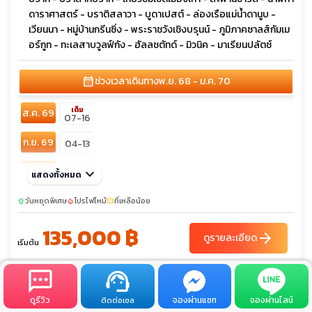
กูลาชซุป ฮอยริเก้
ดาราศาสตร์ - บราติสลาวา - บูดาเปสต์ - ล่องเรือแม่น้ำดานูบ -
เวียนนา - หมู่บ้านกรีนซิ่ง - พระราชวังเชิงบรุนน์ - ภูมิภาคซาลส์กัมเม
อร์กูท - ทะเลสาบวูลฟ์กัง - ฮัลลชตัทด์ - มิวนิค - มาเรียนปลัตช์
calendar_month
ช่วงเวลาเดินทาง
พ.ย. 68 - ม.ค. 70
เต็ม
ส.ค. 69
07-16
ก.ย. 69
04-13
ต.ค. 69
keyboard_arrow_down
16-25
แสดงทั้งหมด
พ.ย. 69
วันหยุดพิเศษ
20-29
โปรไฟไหม้
ที่เหลือน้อย
sunny
local_fire_department
confirmation_number
sunny
135,000 ฿
ธ.ค. 69
04-13
18-27
arrow_forward
25-03
ดูรายละเอียด
เริ่มต้น
ดูรีวิว
จองผ่านแชท
จองผ่านไลน์
ติดต่อเซล