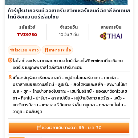
ทัวร์ยุโรป เยอรมนี ออสเตรีย สวิตเซอร์แลนด์ อิตาลี ลิกเตนส
ไตน์ ชิงเกว แตร์เร่ลมโชย
รหัสทัวร์
จำนวนวัน
สายการบิน
TVZ9750
10 วัน 7 คืน
hotel_class
restaurant
โรงแรม 4 ดาว
อาหาร 17 มื้อ
ไฮไลท์:
ชมปราสาทนอยชวานสไตน์ นั่งรถไฟBernina เที่ยวชิงเกว
แตร์เร เมนูกะเพราสไตล์สวิส ปาร์มาแฮม
เที่ยว:
จัตุรัสมาเรียนพลาสท์ - หมู่บ้านโอเบอร์มาเกา - เอททัล -
ปราสาทนอยชวานสไตน์ - ลูเซิร์น - สิงโตหินแกะสลัก - สะพานไม้ชา
เปล - ซุก - ร้านช่างทองโบราณ - เซนท์มอริทซ์ - ยอดเขาดิอาโวเลซ
ซา - ทิราโน่ - ปาร์มา - ลา สเปเซีย - หมู่บ้านชิงเกว แตร์เร - เจนัว -
มหาวิหารมิลาน - แกลเลอรี วิคเตอร์ เอ็มมานูเอล - ทะเลสาบโคโม -
วาดุซ - อินส์บรูค
calendar_month
ช่วงเวลาเดินทาง
ต.ค. 69 - ม.ค. 70