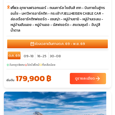
เที่ยว:
อุทยานฟรอกเนอร์ - ถนนคาร์ล โยฮันส์ เกท - บินภายในสู่ทร
อมโซ - มหาวิหารอาร์คติก - กระเช้า FJELLHEISEN CABLE CAR -
ล่องเรืออาร์คติกฟยอร์ด - เซนญ่า - หมู่บ้านซามิ - หมู่บ้านเรนเน -
หมู่บ้านฮัมนอย - หมู่บ้านออ - นัสฟยอร์ด - สแตมซุนด์ - จับปูสี
น้ำตาล
calendar_month
ช่วงเวลาเดินทาง
ต.ค. 69 - พ.ย. 69
ต.ค. 69
09-18
16-25
30-08
วันหยุดพิเศษ
โปรไฟไหม้
ที่เหลือน้อย
sunny
local_fire_department
confirmation_number
179,900 ฿
arrow_forward
ดูรายละเอียด
เริ่มต้น