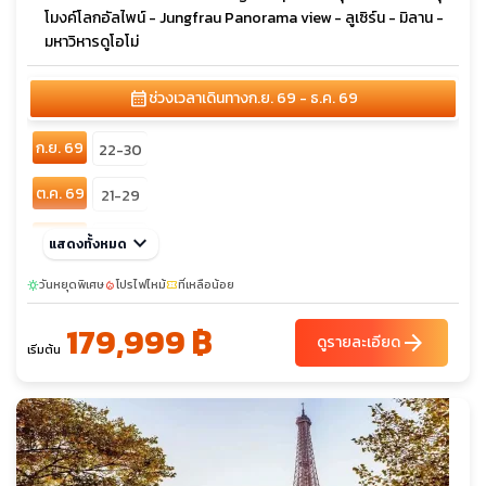
โมงค์โลกอัลไพน์ - Jungfrau Panorama view - ลูเซิร์น - มิลาน -
มหาวิหารดูโอโม่
calendar_month
ช่วงเวลาเดินทาง
ก.ย. 69 - ธ.ค. 69
ก.ย. 69
22-30
ต.ค. 69
21-29
พ.ย. 69
keyboard_arrow_down
29-07
แสดงทั้งหมด
วันหยุดพิเศษ
โปรไฟไหม้
ที่เหลือน้อย
sunny
local_fire_department
confirmation_number
179,999 ฿
arrow_forward
ดูรายละเอียด
เริ่มต้น