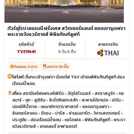
ทัวร์ยุโรป เยอรมนี ฝรั่งเศส สวิตเซอร์แลนด์ ยอดเขาจุงเฟรา
พระราชวังแวร์ซายส์ พิพิธภัณฑ์ลูฟท์
รหัสทัวร์
จำนวนวัน
สายการบิน
TVZ11641
9 วัน 6 คืน
hotel_class
restaurant
โรงแรม 3 ดาว
อาหาร 16 มื้อ
ไฮไลท์:
ขึ้นกระเช้าจุงเฟรา นั่งรถไฟ TGV เข้าชมพิพิธภัณฑ์ลูฟท์ ล่อง
เรือแม่น้ำแซน
เที่ยว:
สถานีรถไฟแฟรงค์เฟิร์ต - จัตุรัสโรเมอร์ - สตราสบูร์ก - กอ
ลมาร์ - ซุก - ลูเซิร์น - สิงโตหินแกะสลัก - สะพานไม้ชาเปล - เบิร์น -
บ่อหมีสีน้ำตาล - หอนาฬิกาดาราศาสตร์ - ยอดเขาจุงเฟรา -
อินเตอร์ลาเคน - ดีจอง - ปารีส - ย่านมงมาร์ต - วิหารสเกรเกอร์ -
ประตูชัย - ล่องเรือแม่น้ำแซน - หอไอเฟล - พิพิธภัณฑ์ลูฟท์ - พระรา
ชวังแวร์ซายส์ - แกลเลอรี่ ลาฟาแยตต์