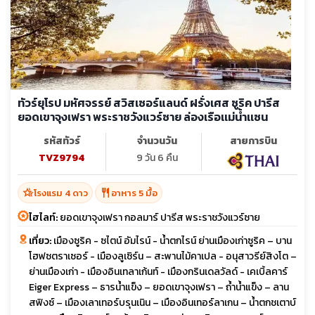
ทัวร์ยุโรป มหัศจรรย์ สวิสเซอร์แลนด์ ฝรั่งเศส ซูริค ปารีส
ยอดเขาจุงเฟรา พระราชวังแวร์ซาย ล่องเรือเเม่น้ำเเซน
รหัสทัวร์
จำนวนวัน
สายการบิน
TVZ9794
9 วัน 6 คืน
hotel_class
restaurant
โรงแรม 4 ดาว
อาหาร 5 มื้อ
ไฮไลท์:
ยอดเขาจุงเฟรา กอลมาร์ ปารีส พระราชวังแวร์ซาย
เที่ยว:
เมืองซูริค - ซไตน์ อัมไรน์ - น้ำตกไรน์ ย่านเมืองเก่าซูริค – บาน
โฮฟซตราเซอร์ - เมืองลูเซิร์น – สะพานไม้คาเปล - อนุสาวรีย์สิงโต –
ย่านเมืองเก่า - เมืองอินเทลาเก้นท์ - เมืองกรินเดลวัลด์ - เคเบิ้ลคาร์
Eiger Express – ธารน้ำแข็ง – ยอดเขาจุงเฟรา – ถ้ำน้ำแข็ง – ลาน
สฟิงซ์ – เมืองเลาเทอร์บรุนเนิน – เมืองอินเทอร์ลาเกน – น้ำตกชเตาบ์