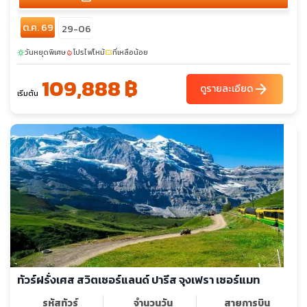
ต.ค. 69
29-06
วันหยุดพิเศษ
โปรไฟไหม้
ที่เหลือน้อย
sunny
local_fire_department
confirmation_number
109,888 ฿
arrow_forward
ดูรายละเอียด
เริ่มต้น
ทัวร์ฝรั่งเศส สวิตเซอร์แลนด์ ปารีส จุงเฟรา เซอร์แมท
รหัสทัวร์
จำนวนวัน
สายการบิน