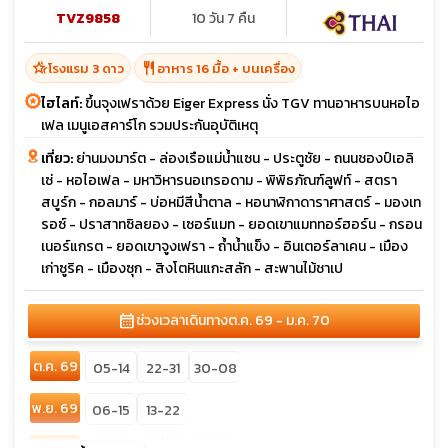
TVZ9858
10 วัน 7 คืน
hotel_class
restaurant
โรงแรม 3 ดาว
อาหาร 16 มื้อ + บนเครื่อง
ไฮไลท์:
ขึ้นจุงเฟราด้วย Eiger Express นั่ง TGV ทานอาหารบนหอไอ
เฟล เมนูเอสคาร์โก รวมประกันอุบัติเหตุ
เที่ยว:
ย่านมงมาร์ต - ล่องเรือแม่น้ำแซน - ประตูชัย - ถนนชองป์เอลิ
เซ่ - หอไอเฟล - มหาวิหารนอเทรอดาม - พิพิธภัณฑ์ลูฟท์ - สตรา
สบูร์ก - กอลมาร์ - บ่อหมีสีน้ำตาล - หอนาฬิกาดาราศาสตร์ - มองเท
รอซ์ - ปราสาทซิลยอง - เซอร์แมท - ยอดเขาแมททอร์ฮอร์น - กรอน
เนอร์แกรต - ยอดเขาจูงเฟรา - ถ้ำน้ำแข็ง - อินเตอร์ลาเคน - เมือง
เก่าซูริค - เมืองซุก - สิงโตหินแกะสลัก - สะพานไม้ชาเป
calendar_month
ช่วงเวลาเดินทาง
ต.ค. 69 - ม.ค. 70
ต.ค. 69
05-14
22-31
30-08
พ.ย. 69
06-15
13-22
sunny