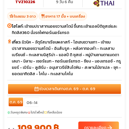
TVZ10226
9 วัน 6 คืน
hotel_class
restaurant
โรงแรม 3 ดาว
อาหาร 17 มื้อ + บนเครื่อง
ไฮไลท์:
เข้าชมปราสาทนอยชวานสไตน์ ขึ้นกระเช้าแอลป์ดิซุสเซ่และ
ทิตลิส360 นั่งรถไฟกอร์เนอร์แกรต
เที่ยว:
มิวนิค - จัตุรัสมาเรียนพลาสท์ - โฮเฮนชวานเกา - เข้าชม
ปราสาทนอยชวานสไตน์ - อินส์บรูค - หลังคาทองคำ - ทะเลสาบ
เบรียนซ์ - ทะเลสาบมิสุริน่า - แอลป์ ดิ ซุสเซ่ - หมู่บ้านซานตาแมดดา
เลนา - มิลาน - เซอร์แมท - กอร์เนอร์แกรต - ซียง - มองเทรอซ์ - กรู
แยร์ - เบิร์น - ลูเซิร์น - อนุเสาวรีย์สิงโตหิน - สะพานไม้ชาเปล - ซุก -
ยอดเขาทิตลิส - โคโม - ทะเลสาบโคโม
calendar_month
ช่วงเวลาเดินทาง
ต.ค. 69 - ต.ค. 69
ต.ค. 69
06-14
วันหยุดพิเศษ
โปรไฟไหม้
ที่เหลือน้อย
sunny
local_fire_department
confirmation_number
109,900 ฿
arrow_forward
ดูรายละเอียด