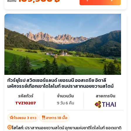
เริ่มต้น
ทัวร์ยุโรป สวิตเซอร์แลนด์ เยอรมนี ออสเตรีย อิตาลี
มหัศจรรย์เทือกเขาโดโลไมท์ ชมปราสาทนอยชวานสไตน์
รหัสทัวร์
จำนวนวัน
สายการบิน
TVZ10207
9 วัน 6 คืน
hotel_class
restaurant
โรงแรม 3 ดาว
อาหาร 18 มื้อ
ไฮไลท์:
ปราสาทนอยชวานสไตน์ อุทยานแห่งชาติโดโลไมท์ ยอดเขาดิ