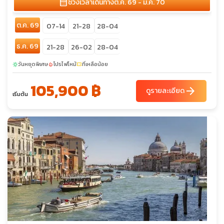
calendar_month
ช่วงเวลาเดินทาง
ต.ค. 69 - ม.ค. 70
ต.ค. 69
07-14
21-28
28-04
ธ.ค. 69
21-28
26-02
28-04
วันหยุดพิเศษ
โปรไฟไหม้
ที่เหลือน้อย
sunny
local_fire_department
confirmation_number
105,900 ฿
arrow_forward
ดูรายละเอียด
เริ่มต้น