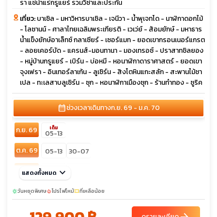
รา แช่น้ำแร่กรูแยร์ รวมวีซ่าและประกัน
เที่ยว:
บาเซิล - มหาวิหารบาเซิล - เจนีวา - น้ำพุเจทโด - นาฬิกาดอกไม้
- โลซานน์ - ศาลาไทยเฉลิมพระเกียรติ - เวเว่ย์ - ส้อมยักษ์ - มหาธาร
น้ำแข็งยักษ์อาเล็ทซ์ กลาเซียร์ - เซอร์แมท - ยอดเขากรอนเนอร์แกรต
- ลอยเคอร์บัด - แครนส์-มอนทานา - มองเทรอซ์ - ปราสาทชิลยอง
- หมู่บ้านกรูแยร์ - เบิร์น - บ่อหมี - หอนาฬิกาดาราศาสตร์ - ยอดเขา
จุงเฟรา - อินเทอร์ลาเก้น - ลูเซิร์น - สิงโตหินแกะสลัก - สะพานไม้ชา
เปล - ทะเลสาบลูเซิร์น - ซุก - หอนาฬิกาเมืองซุก - ร้านทำทอง - ซูริค
calendar_month
ช่วงเวลาเดินทาง
ก.ย. 69 - ม.ค. 70
เต็ม
ก.ย. 69
05-13
ต.ค. 69
05-13
30-07
พ.ย. 69
keyboard_arrow_down
07-15
28-06
แสดงทั้งหมด
เต็ม
ธ.ค. 69
วันหยุดพิเศษ
โปรไฟไหม้
26-03
ที่เหลือน้อย
29-06
sunny
local_fire_department
confirmation_number
03-11
129,900 ฿
ดูรายละเอียด