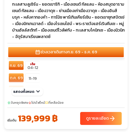
ทะเลสาบลูเซิร์น - ยอดเขาริกิ - เมืองเซนต์ กัลแลน - ห้องสมุดอาราม
เซนต์ กัลแลน - เมืองวาดุซ - ย่านเมืองเก่าเมืองวาดุซ - เมืองอินส์
บรุค - หลังคาทองคำ - การ์มิช พาร์เทินเคียร์เชิน - ยอดเขาซุกสปิตเช่
- เมืองมิทเทนวาลด์ - เมืองโรเซนไฮม์ - พระราชวังแฮร์เรินคีมเซ - หมู่
บ้านฮัลล์สตัทท์ - เมืองเซนต์โวล์ฟกัง - ทะเลสาบโคนิกเซ - เมืองมิวนิก
- จัตุรัสมาเรียนพลาตซ์
calendar_month
ช่วงเวลาเดินทาง
ก.ย. 69 - ธ.ค. 69
เต็ม
ก.ย. 69
04-12
ต.ค. 69
11-19
พ.ย. 69
keyboard_arrow_down
29-07
แสดงทั้งหมด
วันหยุดพิเศษ
โปรไฟไหม้
ที่เหลือน้อย
sunny
local_fire_department
confirmation_number
139,999 ฿
arrow_forward
ดูรายละเอียด
เริ่มต้น