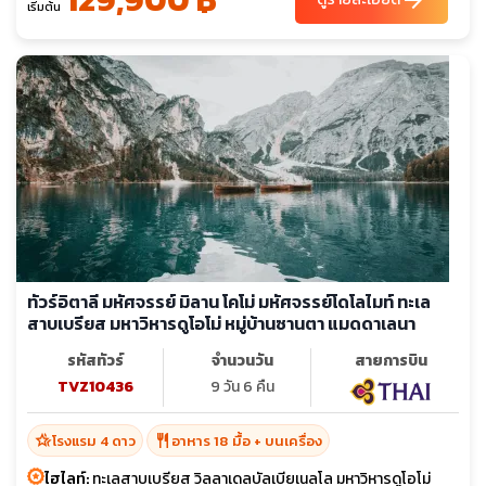
arrow_forward
เริ่มต้น
ทัวร์อิตาลี มหัศจรรย์ มิลาน โคโม่ มหัศจรรย์โดโลไมท์ ทะเล
สาบเบรียส มหาวิหารดูโอโม่ หมู่บ้านซานตา แมดดาเลนา
รหัสทัวร์
จำนวนวัน
สายการบิน
TVZ10436
9 วัน 6 คืน
hotel_class
restaurant
โรงแรม 4 ดาว
อาหาร 18 มื้อ + บนเครื่อง
ไฮไลท์:
ทะเลสาบเบรียส วิลลาเดลบัลเบียเนลโล มหาวิหารดูโอโม่