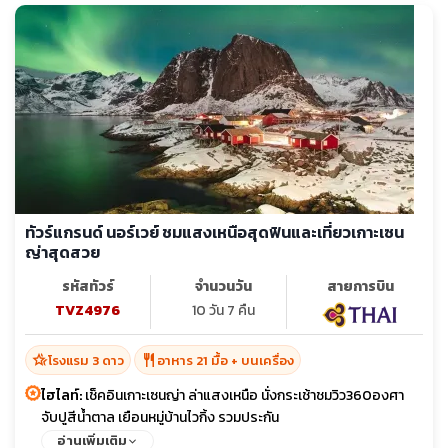
ทัวร์แกรนด์ นอร์เวย์ ชมแสงเหนือสุดฟินและเที่ยวเกาะเซน
ญ่าสุดสวย
รหัสทัวร์
จำนวนวัน
สายการบิน
TVZ4976
10 วัน 7 คืน
hotel_class
restaurant
โรงแรม 3 ดาว
อาหาร 21 มื้อ + บนเครื่อง
ไฮไลท์:
เช็คอินเกาะเซนญ่า ล่าแสงเหนือ นั่งกระเช้าชมวิว360องศา
จับปูสีน้ำตาล เยือนหมู่บ้านไวกิ้ง รวมประกัน
อ่านเพิ่มเติม