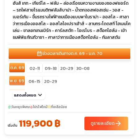
ฮันส์ เกท - เกียร์โล – ฟลัม – ล่องเรือชมความงามของซองฟยอร์ด
– รถไฟสายโรแมนติกฟลัมส์บาน่า - น้ำตกจอสฟอสเซ่น - วอส -
เบอร์เก้น - ขึ้นรถรางไฟฟ้าชมเมืองแบบพาโนราม่า - ออสโล - ศาลา
ว่าการเมืองออสโล - ออสโลโอเปราเฮ้าส์ - ลานกระโดดสกี โฮเมนโค
เล่น - ชาลอทเทนเบิร์ก - คาร์ลสตัท - โอเรโบร - สต๊อกโฮล์ม - เข้า
ชมพิพิธภัณฑ์วาซา - ศาลาว่าการเมืองสต๊อกโฮล์ม - กัมลาสตัน
calendar_month
ช่วงเวลาเดินทาง
ต.ค. 69 - ม.ค. 70
ต.ค. 69
02-11
09-18
20-29
30-08
พ.ย. 69
06-15
20-29
sunny
ธ.ค. 69
keyboard_arrow_down
28-06
แสดงทั้งหมด
25-03
วันหยุดพิเศษ
โปรไฟไหม้
ที่เหลือน้อย
sunny
local_fire_department
confirmation_number
119,900 ฿
arrow_forward
ดูรายละเอียด
เริ่มต้น