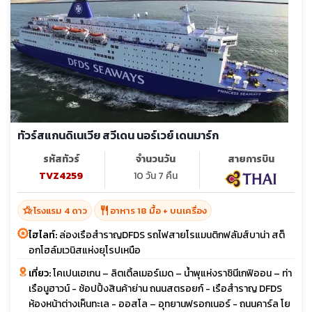
ทัวร์สแกนดิเนเวีย สวีเดน นอร์เวย์ เดนมาร์ก
รหัสทัวร์
จำนวนวัน
สายการบิน
TVZ4259
10 วัน 7 คืน
hotel_class
restaurant
โรงแรม 4 ดาว
อาหาร 18 มื้อ + บนเครื่อง
ไฮไลท์:
ล่องเรือสำราญDFDS รถไฟสายโรแมนติกฟลัมส์บาน่า สต็
อกโฮล์มเวนิสแห่งยุโรปเหนือ
เที่ยว:
โคเปนเฮเกน – ลิตเติ้ลเมอร์เมด – น้ำพุแห่งราชินีเกฟิออน – ท่า
เรือนูฮาวน์ - ช้อปปิ้งสินค้าย่าน ถนนสตรอยก์ - เรือสำราญ DFDS
ห้องหน้าต่างเห็นทะเล - ออสโล – อุทยานฟรอกเนอร์ - ถนนคาร์ล โย