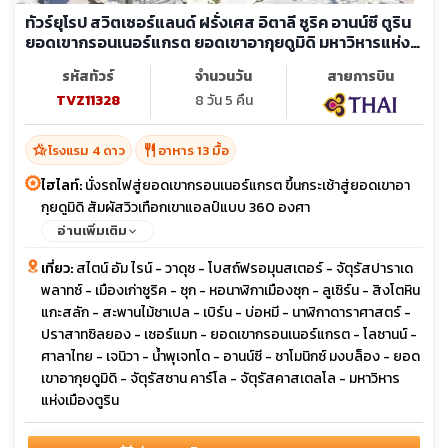
ทัวร์ยุโรป สวิตเซอร์แลนด์ ฝรั่งเศส อิตาลี ซูริค อานน์ซี ตูริน
ยอดเขากรอนเนอร์แกรต ยอดเขาอากุยดูมิดิ มหาวิหารแห่ง
เมืองตูริน
รหัสทัวร์
จำนวนวัน
สายการบิน
TVZ11328
8 วัน 5 คืน
hotel_class
restaurant
โรงแรม 4 ดาว
อาหาร 13 มื้อ
ไฮไลท์:
นั่งรถไฟสู่ยอดเขากรอนเนอร์แกรต ขึ้นกระเช้าสู่ยอดเขาอา
กุยดูมิดิ สัมผัสวิวเทือกเขาแอลป์แบบ 360 องศา
อ่านเพิ่มเติม
เที่ยว:
สไตน์ อัม ไรน์ - วาดุซ - โบสถ์ฟรอมุนสเตอร์ - จัตุรัสปาราเด
พลาทซ์ - เมืองเก่าซูริค - ซุก - หอนาฬิกาเมืองซุก - ลูเซิร์น - สิงโตหิน
แกะสลัก - สะพานไม้ชาเปล - เบิร์น - บ่อหมี - นาฬิกาดาราศาสตร์ -
ปราสาทซิลยอง - เซอร์แมท - ยอดเขากรอนเนอร์แกรต - โลซานน์ -
ศาลาไทย - เจนิวา - น้ำพุเจทโด - อานน์ซี - ชาโมนิกซ์ มงบล็อง - ยอด
เขาอากุยดูมิดิ - จัตุรัสซาน คาร์โล - จัตุรัสคาสเตลโล - มหาวิหาร
แห่งเมืองตูริน