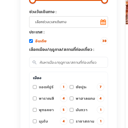
ช่วงวันเดินทาง :
ประเทศ :
อินเดีย
38
เลือกเมือง/ฤดูกาล/สถานที่ท่องเที่ยว :
search
เมือง
จอดห์ปูร์
ชัยปุระ
1
7
พาราณสี
พาฮาลแกม
4
4
พุทธคยา
มันฑวา
5
1
มุมไบ
ราชาสถาน
4
1