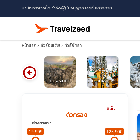
check_circle
บริษัท ทราเวลซี้ด จำกัด
ใบอนุญาต เลขที่ 11/08038
หน้าแรก
ทัวร์อินเดีย
ทัวร์อัครา
arrow_circle_left
โปรไฟไหม้อินเดีย
ทัวร์อจันต้า
ทัวร์แคชเมียร์
ทั
travel_explore
รีเซ็ต
ตัวกรอง
calendar_month
ช่วงราคา :
19 999
125 900
search