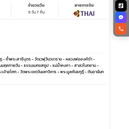
จำนวนวัน
สายการบิน
9 วัน 7 คืน
call
 - ถ้ำพระสารีบุตร - วัดเวฬุวันวนาราม - หลวงพ่อองค์ดำ -
ิปตนมฤคทายวัน - ธรรมเมกขสถูป - แม่น้ำคงคา - สาลวโนทยาน -
ระเจ้าอโศก - วัดพระเชตวันมหาวิหาร - พระมูลคันธกุฎี - ต้นอานันท