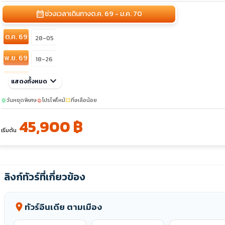
calendar_month
ช่วงเวลาเดินทาง
ต.ค. 69 - ม.ค. 70
ต.ค. 69
28-05
พ.ย. 69
18-26
ธ.ค. 69
keyboard_arrow_down
09-17
29-06
แสดงทั้งหมด
วันหยุดพิเศษ
โปรไฟไหม้
ที่เหลือน้อย
sunny
local_fire_department
confirmation_number
45,900 ฿
เริ่มต้น
ลิงก์ทัวร์ที่เกี่ยวข้อง
ทัวร์อินเดีย ตามเมือง
location_on