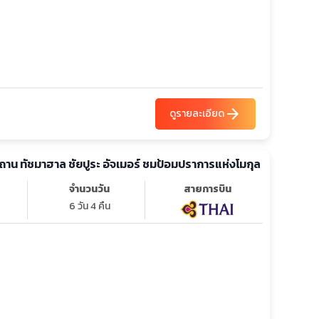
arrow_forward
ดูรายละเอียด
สถาน ทัชมาฮาล ชัยปูระ อัจเมอร์ ชมป้อมปราการแห่งโมกุล
จำนวนวัน
สายการบิน
6 วัน 4 คืน