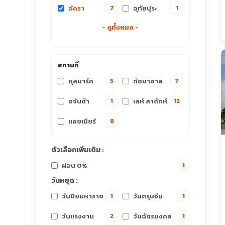
อัครา
อุทัยปุระ
7
1
- ดูทั้งหมด -
สถานที่
กุลมาร์ค
ทัชมาฮาล
5
7
อจันต้า
เลห์ ลาดักห์
1
12
แคชเมียร์
8
ตัวเลือกเพิ่มเติม :
ผ่อน 0%
1
วันหยุด :
วันปิยมหาราช
วันตรุษจีน
1
1
วันแรงงาน
วันฉัตรมงคล
2
1