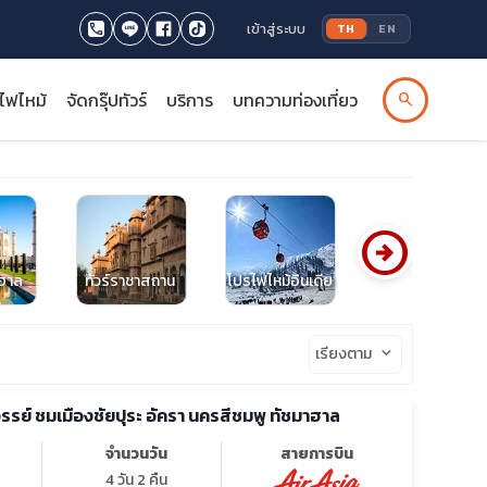
เข้าสู่ระบบ
TH
EN
รไฟไหม้
จัดกรุ๊ปทัวร์
บริการ
บทความท่องเที่ยว
search
arrow_circle_right
าฮาล
ทัวร์ราชาสถาน
โปรไฟไหม้อินเดีย
ทัวร์อจันต้า
เรียงตาม
keyboard_arrow_down
ศจรรย์ ชมเมืองชัยปุระ อัครา นครสีชมพู ทัชมาฮาล
จำนวนวัน
สายการบิน
4 วัน 2 คืน