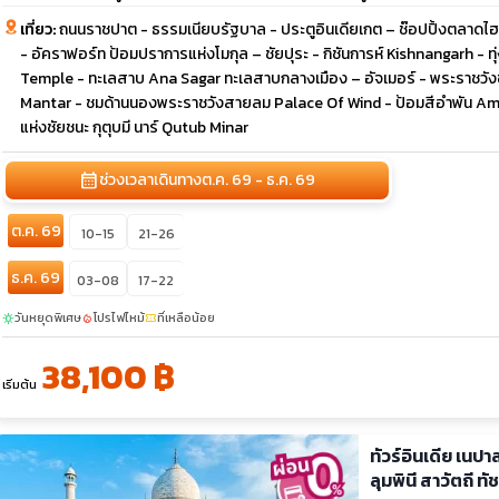
เที่ยว:
ถนนราชปาต - ธรรมเนียบรัฐบาล - ประตูอินเดียเกต – ช๊อปปิ้งตลาดไฮโ
- อัคราฟอร์ท ป้อมปราการแห่งโมกุล – ชัยปุระ - กิชันการห์ Kishnangarh - 
Temple - ทะเลสาบ Ana Sagar ทะเลสาบกลางเมือง – อัจเมอร์ - พระราชวังชั
Mantar - ชมด้านนองพระราชวังสายลม Palace Of Wind - ป้อมสีอำพัน Am
แห่งชัยชนะ กุตุบมี นาร์ Qutub Minar
calendar_month
ช่วงเวลาเดินทาง
ต.ค. 69 - ธ.ค. 69
ต.ค. 69
10-15
21-26
ธ.ค. 69
03-08
17-22
วันหยุดพิเศษ
โปรไฟไหม้
ที่เหลือน้อย
sunny
local_fire_department
confirmation_number
38,100 ฿
เริ่มต้น
ทัวร์อินเดีย เนป
ลุมพินี สาวัตถี ท