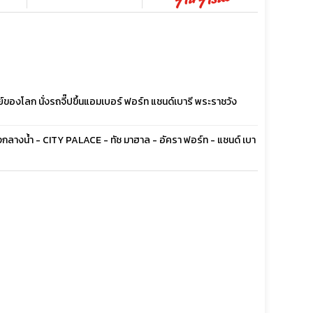
ย์ของโลก นั่งรถจี๊ปขึ้นแอมเบอร์ ฟอร์ท แชนด์เบารี พระราชวัง
งกลางน้ำ - CITY PALACE - ทัช มาฮาล - อัครา ฟอร์ท - แชนด์ เบา