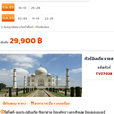
ก.ย. 69
10-13
25-28
ต.ค. 69
02-05
11-14
22-25
วันหยุดพิเศษ
โปรไฟไหม้
ที่เหลือน้อย
sunny
local_fire_department
confirmation_number
29,900 ฿
เริ่มต้น
ทัวร์อินเดีย ราช
รหัสทัวร์
TVZ7028
hotel_class
restaurant
โรงแรม 4 ดาว
อาหาร 14 มื้อ + บนเครื่อง
ไฮไลท์:
ชมประตูอินเดีย ทัชมาฮาล ป้อมอัครา นครสีชมพู ป้อมแอมเบอร์