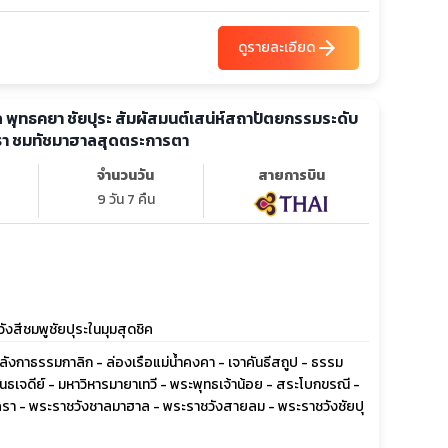
arrow_forward
ดูรายละเอียด
าล พุทธคยา ชัยปุระ สัมผัสมนต์เสน่ห์สถาปัตยกรรมระดับ
ทธา ชมทัชมาฮาลสุดตระการตา
จำนวนวัน
สายการบิน
9 วัน 7 คืน
งสีชมพูชัยปุระในมุมสุดชิค
ลังกาธรรมกาลิก - ล่องเรือแม่น้ำคงคา - เจาคันธีสถูป - ธรรม
ธเจดีย์ - มหาวิหารมายาเทวี - พระพุทธเจ้าน้อย - สระโบกขรณี -
รา - พระราชวังชาลมาฮาล - พระราชวังสายลม - พระราชวังชัยปุ