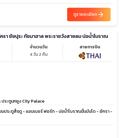
arrow_forward
ดูรายละเอียด
ี อัครา ชัยปุระ ทัชมาฮาล พระราชวังสายลม บ่อน้ำโบราณ
จำนวนวัน
สายการบิน
4 วัน 2 คืน
s ประตูนกยูง City Palace
มประตูสี่ฤดู - แอมเบอร์ ฟอร์ท - บ่อน้ำโบราณขั้นบันได - อัครา -