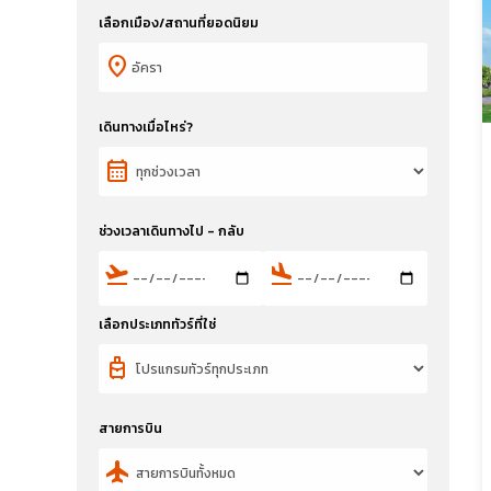
เลือกเมือง/สถานที่ยอดนิยม
location_on
เดินทางเมื่อไหร่?
calendar_month
ช่วงเวลาเดินทางไป - กลับ
flight_takeoff
flight_land
เลือกประเภททัวร์ที่ใช่
travel_luggage_and_bags
สายการบิน
flight