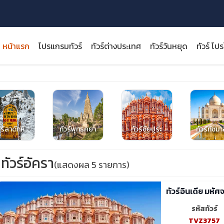
หน้าแรก
โปรแกรมทัวร์
ทัวร์ต่างประเทศ
ทัวร์วันหยุด
ทัวร์ โป
close
วร์ลาดักห์
ทัวร์พุทธคยา
ทัวร์ชัยปุระ
ทัวร์ทัชม
ทัวร์อัครา
(แสดงผล 5 รายการ)
ทัวร์อินเดีย มหั
รหัสทัวร์
TVZ3757