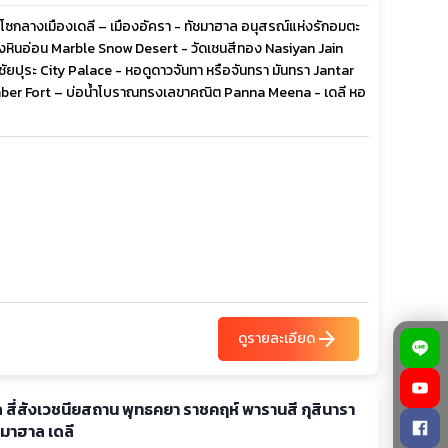
ซกลางเมืองเดลี – เมืองอัครา - ทัชมาฮาล อนุสรณ์แห่งรักอมตะ
ทุ่งหินอ่อน Marble Snow Desert - วัดเชนสีทอง Nasiyan Jain
ยปุระ City Palace - หอดูดาวจันทา หรือจันทรา มันทรา Jantar
ber Fort – บ่อน้ำโบราณทรงเลขาคณิต Panna Meena - เดลี หอ
arrow_forward
ดูรายละเอียด
าล สี่สังเวชนียสถาน พุทธคยา ราชคฤห์ พารานสี กุสินารา
ัชมาฮาล เดลี