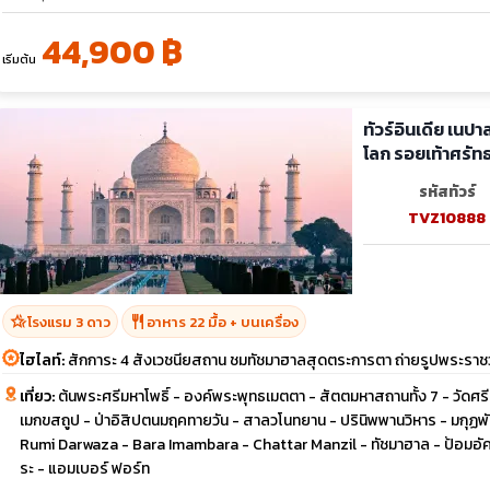
44,900 ฿
เริ่มต้น
ทัวร์อินเดีย เนป
โลก รอยเท้าศรั
รหัสทัวร์
TVZ10888
hotel_class
restaurant
โรงแรม 3 ดาว
อาหาร 22 มื้อ + บนเครื่อง
ไฮไลท์:
สักการะ 4 สังเวชนียสถาน ชมทัชมาฮาลสุดตระการตา ถ่ายรูปพระราชวั
เที่ยว:
ต้นพระศรีมหาโพธิ์ - องค์พระพุทธเมตตา - สัตตมหาสถานทั้ง 7 - วัดศรี
เมกขสถูป - ป่าอิสิปตนมฤคทายวัน - สาลวโนทยาน - ปรินิพพานวิหาร - มกุฏพัน
Rumi Darwaza - Bara Imambara - Chattar Manzil - ทัชมาฮาล - ป้อมอัค
ระ - แอมเบอร์ ฟอร์ท