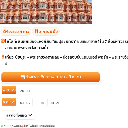
hotel_class
restaurant
โรงแรม 4 ดาว
อาหาร 6 มื้อ
ไฮไลท์:
สัมผัสเมืองแห่งสีสัน "ชัยปุระ อัครา" ชมทัชมาฮาล 1 ใน 7 สิ่งมหัศจรร
สายลม พระราชวังกลางน้ำ
เที่ยว:
ชัยปุระ - พระราชวังสายลม - นั่งรถจีปขึ้นแอมเบอร์ ฟอร์ท - พระราชวั
รี
calendar_month
ช่วงเวลาเดินทาง
พ.ย. 69 - มี.ค. 70
พ.ย. 69
20-23
ธ.ค. 69
04-07
11-14
18-21
ม.ค. 70
keyboard_arrow_down
22-25
แสดงทั้งหมด
ก.พ. 70
วันหยุดพิเศษ
โปรไฟไหม้
ที่เหลือน้อย
sunny
local_fire_department
confirmation_number
12-15
19-22