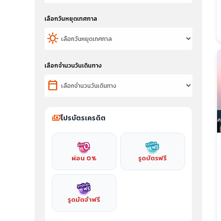
เลือกวันหยุดเทศกาล
sunny
เลือกจำนวนวันเดินทาง
calendar_today
payments
โปรบัตรเครดิต
ผ่อน 0%
รูดบัตรฟรี
รูดมัดจำฟรี