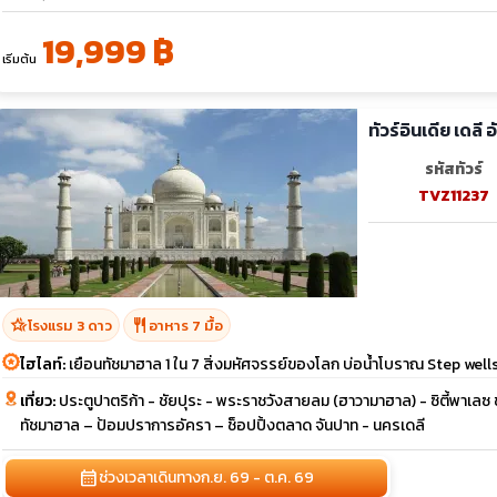
19,999 ฿
มี.ค. 70
05-08
12-15
19-22
เริ่มต้น
ทัวร์อินเดีย เดล
รหัสทัวร์
TVZ11237
hotel_class
restaurant
โรงแรม 3 ดาว
อาหาร 7 มื้อ
ไฮไลท์:
เยือนทัชมาฮาล 1 ใน 7 สิ่งมหัศจรรย์ของโลก บ่อน้ำโบราณ Step well
เที่ยว:
ประตูปาตริก้า - ชัยปุระ - พระราชวังสายลม (ฮาวามาฮาล) - ซิตี้พาเลซ ช
ทัชมาฮาล – ป้อมปราการอัครา – ช็อปปิ้งตลาด จันปาท - นครเดลี
calendar_month
ช่วงเวลาเดินทาง
ก.ย. 69 - ต.ค. 69