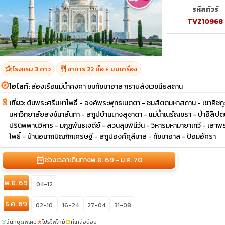
รหัสทัวร์
TVZ10968
hotel_class
restaurant
โรงแรม 3 ดาว
อาหาร 22 มื้อ + บนเครื่อง
ไฮไลท์:
ล่องเรือแม่น้ำคงคา ชมทัชมาฮาล กราบสังเวชนียสถาน
เที่ยว:
ต้นพระศรีมหาโพธิ์ - องค์พระพุทธเมตตา - ชมสัตตมหาสถาน - เขาคิชกูฏ
มหาวิทยาลัยสงฆ์นาลันทา - สถูปบ้านนางสุชาดา - แม่น้ำเนรัญชรา - ป่าอิส
ปรินิพพานวิหาร - มกุฎพันธเจดีย์ - สวนลุมพินีวัน - วิหารมหามายาเทวี - เสาพ
โพธิ์ - บ้านอนาถบิณฑิกเศรษฐี - สถูปองค์คุลีมาล - ทัชมาฮาล - ป้อมอัครา
calendar_month
ช่วงเวลาเดินทาง
พ.ย. 69 - ม.ค. 70
พ.ย. 69
04-12
ธ.ค. 69
02-10
16-24
27-04
31-08
วันหยุดพิเศษ
โปรไฟไหม้
ที่เหลือน้อย
sunny
local_fire_department
confirmation_number