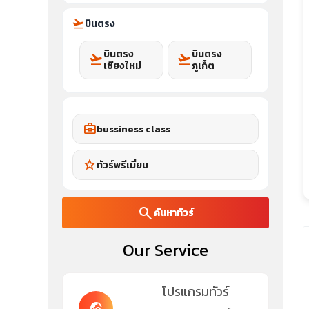
flight_takeoff
บินตรง
บินตรง
บินตรง
flight_takeoff
flight_takeoff
เชียงใหม่
ภูเก็ต
business_center
bussiness class
star
ทัวร์พรีเมี่ยม
search
ค้นหาทัวร์
Our Service
โปรแกรมทัวร์
travel_explore