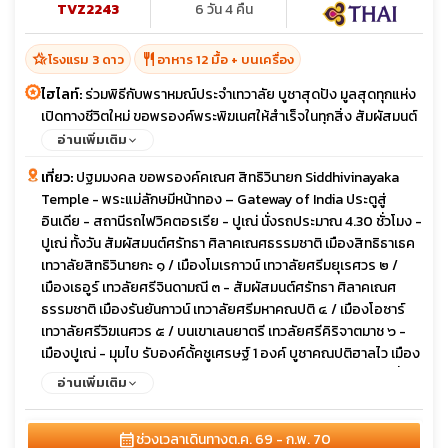
TVZ2243
6 วัน 4 คืน
hotel_class
restaurant
โรงแรม 3 ดาว
อาหาร 12 มื้อ + บนเครื่อง
ไฮไลท์:
ร่วมพิธีกับพราหมณ์ประจำเทวาลัย บูชาสุดปัง มูลสุดทุกแห่ง
เปิดทางชีวิตใหม่ ขอพรองค์พระพิฆเนศให้สำเร็จในทุกสิ่ง สัมผัสมนต์
ศรัทธา เห็นด้วยตาองค์คเณศ จากศิลาธรรมชาติ รอบเมือง ปูเณ
อ่านเพิ่มเติม
เที่ยว:
ปฐมมงคล ขอพรองค์คเณศ สิทธิวินายก Siddhivinayaka
Temple - พระแม่ลักษมีหน้าทอง – Gateway of India ประตูสู่
อินเดีย - สถานีรถไฟวิคตอรเรีย - ปูเณ่ นั่งรถประมาณ 4.30 ชั่วโมง -
ปูเณ่ ทั้งวัน สัมผัสมนต์ศรัทธา ศิลาคเณศธรรมชาติ เมืองสิทธิธาเธค
เทวาลัยสิทธิวินายกะ ๑ / เมืองโมเรกาวน์ เทวาลัยศรีมยุเรศวร ๒ /
เมืองเธอูร์ เทวลัยศรีจินดามณี ๓ - สัมผัสมนต์ศรัทธา ศิลาคเณศ
ธรรมชาติ เมืองรันยันกาวน์ เทวาลัยศรีมหาคณปติ ๔ / เมืองโอซาร์
เทวาลัยศรีวิฆเนศวร ๕ / บนเขาเลนยาตรี เทวลัยศรีคิริจาตมาช ๖ -
เมืองปูเณ่ - มุมไบ รับองค์ดั้คชูเศรษฐ์ 1 องค์ บูชาคณปติฮาลไว เมือง
ปาลี เทวลัยบัลลาเลศวร ๗ /เมืองมหัต เทวลัยศรีวารทวินายัก ๘ นั่ง
อ่านเพิ่มเติม
รถกลับเมืองมุมไบประมาณ 4 ชั่วโมง ช้อปปิ้ง
calendar_month
ช่วงเวลาเดินทาง
ต.ค. 69 - ก.พ. 70