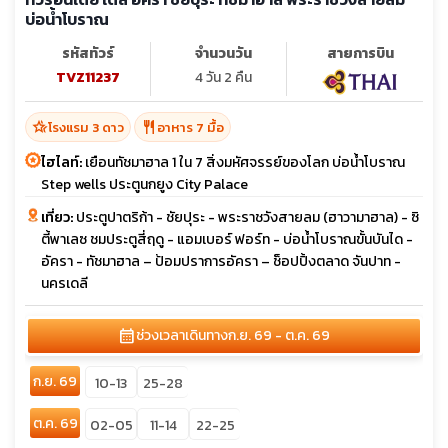
บ่อน้ำโบราณ
รหัสทัวร์
จำนวนวัน
สายการบิน
TVZ11237
4 วัน 2 คืน
hotel_class
restaurant
โรงแรม 3 ดาว
อาหาร 7 มื้อ
ไฮไลท์:
เยือนทัชมาฮาล 1 ใน 7 สิ่งมหัศจรรย์ของโลก บ่อน้ำโบราณ
Step wells ประตูนกยูง City Palace
เที่ยว:
ประตูปาตริก้า - ชัยปุระ - พระราชวังสายลม (ฮาวามาฮาล) - ซิ
ตี้พาเลซ ชมประตูสี่ฤดู - แอมเบอร์ ฟอร์ท - บ่อน้ำโบราณขั้นบันได -
อัครา - ทัชมาฮาล – ป้อมปราการอัครา – ช็อปปิ้งตลาด จันปาท -
นครเดลี
calendar_month
ช่วงเวลาเดินทาง
ก.ย. 69 - ต.ค. 69
ก.ย. 69
10-13
25-28
ต.ค. 69
02-05
11-14
22-25