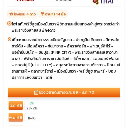
hotel_class
restaurant
โรงแรม 4 ดาว
อาหาร 14 มื้อ
ไฮไลท์:
ฟรีขี่อูฐเมืองมันฑวา พิชิตสามเหลี่ยมทองคำ สู่พระราชวังเก่า
พระราชวังสายลม พัก4ดาว
เที่ยว:
ถนนราชปาต ธรรมเนียบรัฐบาล - ประตูอินเดียเกต – วิหารอัก
ชาร์ดัม - เมืองอัครา - ทัชมาฮาล - อัคราฟอร์ท - ฟาเตปูร์สิกีร์ -
บ่อน้ำขั้นบันได – ชัยปุระ (PINK CITY) - พระราชวังสายลม(ฮาวามา
ฮาล) – พิพิธภัณฑ์ มหาราชา จัย ซิงห์ – ซิตี้พาเลซ - แอมเบอร์ ฟอร์ท
– จอดห์ปูร์ (BLUE CITY) - อนุสรณ์สถานจาสวานต์ธาดา – ป้อมเมห์
รานการห์ – ตลาดซาร์ดาร์ - เมืองมันฑวา - ฟรี ขี่อูฐ ซาฟารี - ป้อม
ปราการแห่งมันฑวา - เดลี
calendar_month
ช่วงเวลาเดินทาง
ต.ค. 69 - ม.ค. 70
sunny
ต.ค. 69
23-28
พ.ย. 69
11-16