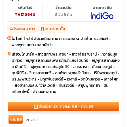
รหัสทัวร์
จำนวนวัน
สายการบิน
TVZ10940
8 วัน 6 คืน
hotel_class
restaurant
โรงแรม 3 ดาว
อาหาร 19 มื้อ
ไฮไลท์:
ไหว้ 4 สังเวชนียสถาน ตามรอยพระเจ้าอโศก ร่วมห่มผ้า
พระพุทธเมตตา ทอดผ้าป่า
เที่ยว:
โคนาร์ค - เทวสถานพระสุริยา - เทวาลัยราชรานี - เทวาลัยมุก
เตศวร - หมู่พุทธสถานและพิพิธภัณฑ์แห่งรัตนคีรี - หมู่พุทธสถานแห่ง
ลาลิตคีรี - หมู่พุทธสถานแห่งอุทัยคีรี - สารนารถ - ธัมเมกขสถูป -
ลุมพินีวัน - วิหารมายาเทวี - องค์พระพุทธเจ้าน้อย - ปรินิพพานสถูป -
ปรินิพพานวิหาร - มกุฎพันธเจดีย์ - เวสาลี - วัดป่ามหาวัน - เสาอโศก
- สังฆารามและปาวาลเจดีย์ - คันธเจดีย์ - สถูปพุทธคยา - ต้น
ศรีมหาโพธิ์ - สัตตมหาสถาน
calendar_month
ช่วงเวลาเดินทาง
ก.ย. 69 - ต.ค. 69
ก.ย. 69
26-03