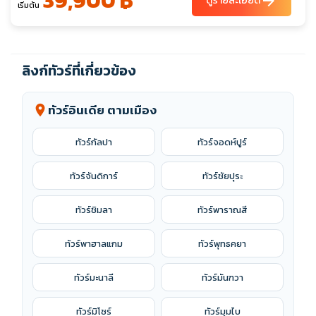
39,900 ฿
arrow_forward
ดูรายละเอียด
เริ่มต้น
ลิงก์ทัวร์ที่เกี่ยวข้อง
ทัวร์อินเดีย ตามเมือง
location_on
ทัวร์กัลปา
ทัวร์จอดห์ปูร์
ทัวร์จันดิการ์
ทัวร์ชัยปุระ
ทัวร์ชิมลา
ทัวร์พาราณสี
ทัวร์พาฮาลแกม
ทัวร์พุทธคยา
ทัวร์มะนาลี
ทัวร์มันฑวา
ทัวร์มิโซร์
ทัวร์มุมไบ