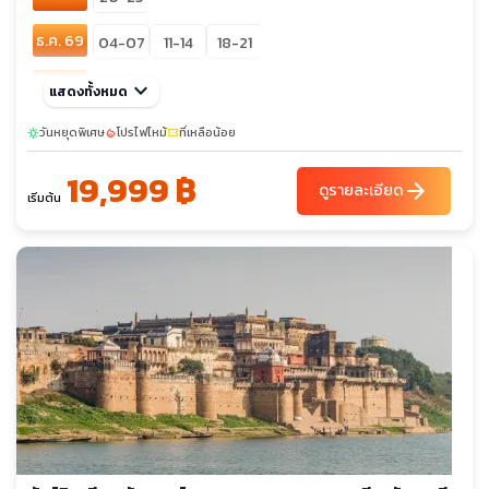
ธ.ค. 69
04-07
11-14
18-21
ม.ค. 70
keyboard_arrow_down
22-25
แสดงทั้งหมด
ก.พ. 70
วันหยุดพิเศษ
12-15
โปรไฟไหม้
19-22
ที่เหลือน้อย
sunny
local_fire_department
confirmation_number
19,999 ฿
มี.ค. 70
05-08
12-15
19-22
arrow_forward
ดูรายละเอียด
เริ่มต้น