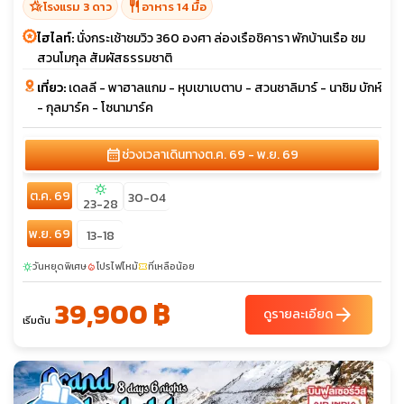
hotel_class
restaurant
โรงแรม 3 ดาว
อาหาร 14 มื้อ
ไฮไลท์:
นั่งกระเช้าชมวิว 360 องศา ล่องเรือชิคารา พักบ้านเรือ ชม
สวนโมกุล สัมผัสธรรมชาติ
เที่ยว:
เดลลี - พาฮาลแกม - หุบเขาเบตาบ - สวนชาลิมาร์ - นาซิม บักห์
- กุลมาร์ค - โซนามาร์ค
calendar_month
ช่วงเวลาเดินทาง
ต.ค. 69 - พ.ย. 69
sunny
ต.ค. 69
30-04
23-28
พ.ย. 69
13-18
วันหยุดพิเศษ
โปรไฟไหม้
ที่เหลือน้อย
sunny
local_fire_department
confirmation_number
39,900 ฿
arrow_forward
ดูรายละเอียด
เริ่มต้น