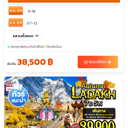
ต.ค. 69
11-16
ธ.ค. 69
07-12
ก.พ. 70
keyboard_arrow_down
04-09
แสดงทั้งหมด
วันหยุดพิเศษ
โปรไฟไหม้
ที่เหลือน้อย
sunny
local_fire_department
confirmation_number
38,500 ฿
arrow_forward
ดูรายละเอียด
เริ่มต้น