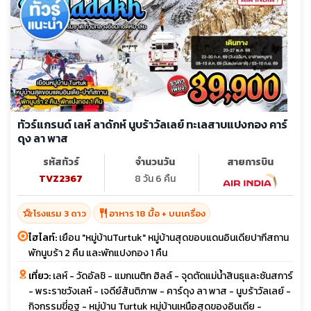
ทัวร์แกรนด์ เลห์ ลาดักห์ นูบร้าวัลเลย์ ทะเลสาบแปงกอง คาร์
ดุง ลา พาส
รหัสทัวร์
จำนวนวัน
สายการบิน
TVZ2367
8 วัน 6 คืน
hotel_class
restaurant
โรงแรม 3 ดาว
อาหาร 18 มื้อ + บนเครื่อง
ไฮไลท์:
เยือน "หมู่บ้านTurtuk" หมู่บ้านสุดขอบแดนอินเดียปากีสถาน
พักนูบร้า 2 คืน และพักแปงกอง 1 คืน
เที่ยว:
เลห์ - วัดอัลชิ - แมกเนติก ฮิลล์ - จุดตัดแม่น้ำสินธุและซันสการ์
- พระราชวังเลห์ - เจดีย์สันติภาพ - คาร์ดุง ลา พาส - นูบร้าวัลเลย์ -
กิจกรรมขี่อูฐ - หมู่บ้าน Turtuk หมู่บ้านเหนือสุดของอินเดีย -