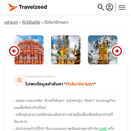
search
account_circle
menu
หน้าแรก
ทัวร์อินเดีย
ทัวร์นาร์กานดา
arrow_circle_left
arrow_circle_right
close
เดีย
ทัวร์ชัยปุระ
ทัวร์แคชเมียร์
ทัวร์ลาดักห์
ท
travel_explore
ไม่พบผลการค้นหา
ไม่พบข้อมูลคำค้นหา "
ทัวร์นาร์กานดา
"
calendar_month
• คุณอาจลองคลิก "ล้างคำค้นหา" แล้วกดปุ่ม "ค้นหา" ตรงเมนูด้าน
search
บนเพื่อค้นหาทัวร์ใหม่
• หรือคุณสามารถใช้กล่องค้นหาทางซ้ายมือเพื่อเลือกค้นหาทัวร์ที่
ต้องการ
• ยังไม่เจอทัวร์ที่ใช่? ทีมงานของเราพร้อมช่วยหาให้ ทัก
LINE
หรือ