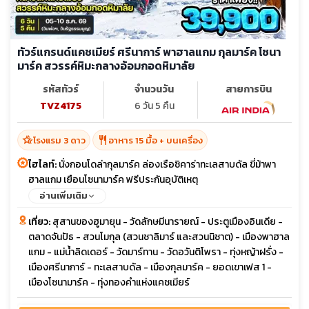
ทัวร์แกรนด์แคชเมียร์ ศรีนาการ์ พาฮาลแกม กุลมาร์ค โซนา
มาร์ค สวรรค์หิมะกลางอ้อมกอดหิมาลัย
รหัสทัวร์
จำนวนวัน
สายการบิน
TVZ4175
6 วัน 5 คืน
hotel_class
restaurant
โรงแรม 3 ดาว
อาหาร 15 มื้อ + บนเครื่อง
ไฮไลท์:
นั่งกอนโดล่ากุลมาร์ค ล่องเรือชิคาร่าทะเลสาบดัล ขี่ม้าพา
ฮาลแกม เยือนโซนามาร์ค ฟรีประกันอุบัติเหตุ
อ่านเพิ่มเติม
เที่ยว:
สุสานของฮูมายุน - วัดลักษมีนารายณ์ - ประตูเมืองอินเดีย -
ตลาดจันปัธ - สวนโมกุล (สวนชาลิมาร์ และสวนนิชาต) - เมืองพาฮาล
แกม - แม่น้ำลิดเดอร์ - วัดมาร์ทาน - วัดอวันติโพรา - ทุ่งหญ้าฝรั่ง -
เมืองศรีนาการ์ - ทะเลสาบดัล - เมืองกุลมาร์ค - ยอดเขาเฟส 1 -
เมืองโซนามาร์ค - ทุ่งทองคำแห่งแคชเมียร์