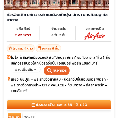
ทัวร์อินเดีย มหัศจรรย์ ชมเมืองชัยปุระ อัครา นครสีชมพู ทัช
มาฮาล
รหัสทัวร์
จำนวนวัน
สายการบิน
TVZ3757
4 วัน 2 คืน
hotel_class
restaurant
โรงแรม 4 ดาว
อาหาร 6 มื้อ
ไฮไลท์:
สัมผัสเมืองแห่งสีสัน "ชัยปุระ อัครา" ชมทัชมาฮาล 1 ใน 7 สิ่ง
มหัศจรรย์ของโลก นั่งรถจี๊ปขึ้นแอมเบอร์ ฟอร์ท แชนด์เบารี
พระราชวังสายลม พระราชวังกลางน้ำ
search
อ่านเพิ่มเติม
ค้นหาทัวร์
เที่ยว:
ชัยปุระ - พระราชวังสายลม - นั่งรถจีปขึ้นแอมเบอร์ ฟอร์ท -
พระราชวังกลางน้ำ - CITY PALACE - ทัช มาฮาล - อัครา ฟอร์ท -
แชนด์ เบารี
calendar_month
ช่วงเวลาเดินทาง
พ.ย. 69 - มี.ค. 70
พ.ย. 69
20-23