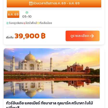
calendar_month
ช่วงเวลาเดินทาง
ธ.ค. 69 - ธ.ค. 69
sunny
ธ.ค. 69
05-10
วันหยุดพิเศษ
โปรไฟไหม้
ที่เหลือน้อย
sunny
local_fire_department
confirmation_number
39,900 ฿
arrow_forward
ดูรายละเอียด
เริ่มต้น
ทัวร์อินเดีย แคชเมียร์ ทัชมาฮาล กุลมาร์ค ศรีนาคา ใบไม้
เปลี่ยนสี