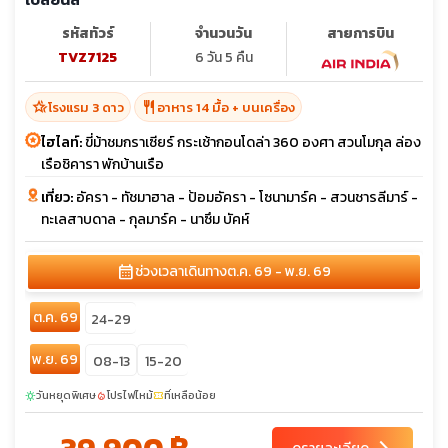
รหัสทัวร์
จำนวนวัน
สายการบิน
TVZ7125
6 วัน 5 คืน
hotel_class
restaurant
โรงแรม 3 ดาว
อาหาร 14 มื้อ + บนเครื่อง
ไฮไลท์:
ขี่ม้าชมกราเซียร์ กระเช้ากอนโดล่า 360 องศา สวนโมกุล ล่อง
เรือชิคารา พักบ้านเรือ
เที่ยว:
อัครา - ทัชมาฮาล - ป้อมอัครา - โซนามาร์ค - สวนชารลีมาร์ -
ทะเลสาบดาล - กุลมาร์ค - นาซึม บัคห์
calendar_month
ช่วงเวลาเดินทาง
ต.ค. 69 - พ.ย. 69
ต.ค. 69
24-29
พ.ย. 69
08-13
15-20
วันหยุดพิเศษ
โปรไฟไหม้
ที่เหลือน้อย
sunny
local_fire_department
confirmation_number