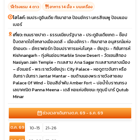
hotel_class
restaurant
โรงแรม 4 ดาว
อาหาร 14 มื้อ + บนเครื่อง
ไฮไลท์:
ชมประตูอินเดีย ทัชมาฮาล ป้อมอัครา นครสีชมพู ป้อมแอม
เบอร์
เที่ยว:
ถนนราชปาต - ธรรมเนียบรัฐบาล - ประตูอินเดียเกต – ช๊อป
ปิ้งตลาดไฮโซกลางเมืองเดลี – เมืองอัครา - ทัชมาฮาล อนุสรณ์แห่ง
รักอมตะ - อัคราฟอร์ท ป้อมปราการแห่งโมกุล – ชัยปุระ - กิชันการห์
Kishnangarh - ทุ่งหินอ่อน Marble Snow Desert - วัดเชนสีทอง
Nasiyan Jain Temple - ทะเลสาบ Ana Sagar ทะเลสาบกลางเมือง
– อัจเมอร์ - พระราชวังชัยปุระ City Palace - หอดูดาวจันทา หรือ
จันทรา มันทรา Jantar Mantar - ชมด้านนองพระราชวังสายลม
Palace Of Wind - ป้อมสีอำพัน Amber Fort – บ่อน้ำโบราณทรง
เลขาคณิต Panna Meena - เดลี หอแห่งชัยชนะ กุตุบมี นาร์ Qutub
Minar
calendar_month
ช่วงเวลาเดินทาง
ต.ค. 69 - ธ.ค. 69
ต.ค. 69
10-15
21-26