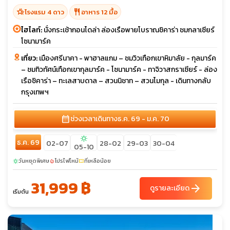
hotel_class
restaurant
โรงแรม 4 ดาว
อาหาร 12 มื้อ
ไฮไลท์:
นั่งกระเช้ากอนโดล่า ล่องเรือพายโบราณชิคาร่า ชมกลาเซียร์
โซนามาร์ค
เที่ยว:
เมืองศรีนาคา - พาฮาลแกม – ชมวิวเทือกเขาหิมาลัย - กุลมาร์ค
– ชมทิวทัศน์เทือกเขากุลมาร์ค - โซนามาร์ค - ทาจิวาสกราเซียร์ - ล่อง
เรือชิคาร่า – ทะเลสาบดาล – สวนนิชาท – สวนโมกุล - เดินทางกลับ
กรุงเทพฯ
calendar_month
ช่วงเวลาเดินทาง
ธ.ค. 69 - ม.ค. 70
sunny
ธ.ค. 69
02-07
28-02
29-03
30-04
05-10
วันหยุดพิเศษ
โปรไฟไหม้
ที่เหลือน้อย
sunny
local_fire_department
confirmation_number
31,999 ฿
arrow_forward
ดูรายละเอียด
เริ่มต้น