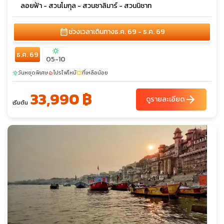
ลอยฟ้า - สวนโมกุล - สวนซาลิมาร์ - สวนนิชาท
calendar_month
ช่วงเวลาเดินทาง
ธ.ค. 69 - ธ.ค. 69
sunny
ธ.ค. 69
05-10
วันหยุดพิเศษ
โปรไฟไหม้
ที่เหลือน้อย
sunny
local_fire_department
confirmation_number
33,990 ฿
arrow_forward
ดูรายละเอียด
เริ่มต้น