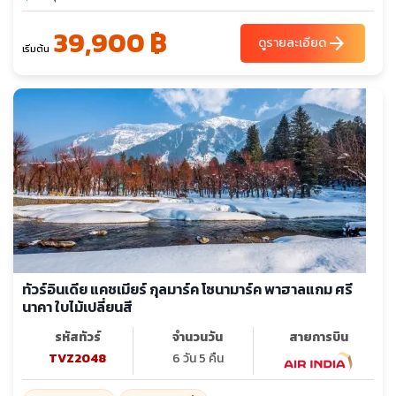
39,900 ฿
arrow_forward
ดูรายละเอียด
เริ่มต้น
ทัวร์อินเดีย แคชเมียร์ กุลมาร์ค โซนามาร์ค พาฮาลแกม ศรี
นาคา ใบไม้เปลี่ยนสี
รหัสทัวร์
จำนวนวัน
สายการบิน
TVZ2048
6 วัน 5 คืน