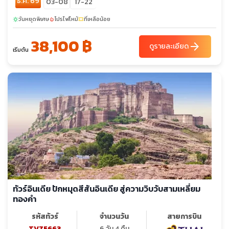
ธ.ค. 69
03-08
17-22
วันหยุดพิเศษ
โปรไฟไหม้
ที่เหลือน้อย
sunny
local_fire_department
confirmation_number
38,100 ฿
arrow_forward
ดูรายละเอียด
เริ่มต้น
ทัวร์อินเดีย ปักหมุดสีสันอินเดีย สู่ความวิบวับสามเหลี่ยม
ทองคำ
รหัสทัวร์
จำนวนวัน
สายการบิน
TVZ5663
6 วัน 4 คืน