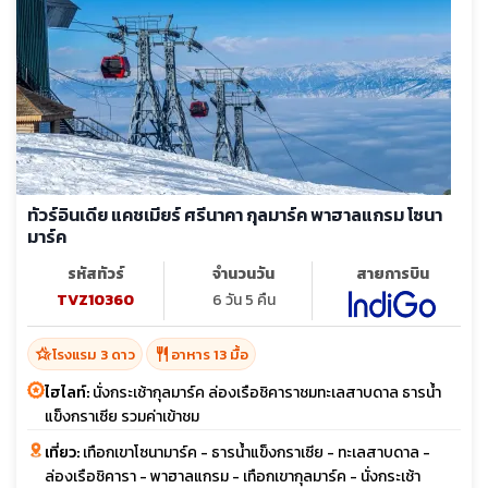
ทัวร์อินเดีย แคชเมียร์ ศรีนาคา กุลมาร์ค พาฮาลแกรม โซนา
มาร์ค
รหัสทัวร์
จำนวนวัน
สายการบิน
TVZ10360
6 วัน 5 คืน
hotel_class
restaurant
โรงแรม 3 ดาว
อาหาร 13 มื้อ
ไฮไลท์:
นั่งกระเช้ากุลมาร์ค ล่องเรือชิคาราชมทะเลสาบดาล ธารน้ำ
แข็งกราเซีย รวมค่าเข้าชม
เที่ยว:
เทือกเขาโซนามาร์ค - ธารน้ำแข็งกราเซีย - ทะเลสาบดาล -
ล่องเรือชิคารา - พาฮาลแกรม - เทือกเขากุลมาร์ค - นั่งกระเช้า