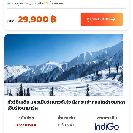
วันหยุดพิเศษ
โปรไฟไหม้
ที่เหลือน้อย
sunny
local_fire_department
confirmation_number
29,900 ฿
arrow_forward
ดูรายละเอียด
เริ่มต้น
ทัวร์อินเดีย แคชเมียร์ หนาวจับใจ นั่งกระเช้ากอนโดล่า ชมกลา
เซียร์โซนามาร์ค
รหัสทัวร์
จำนวนวัน
สายการบิน
TVZ10914
6 วัน 5 คืน