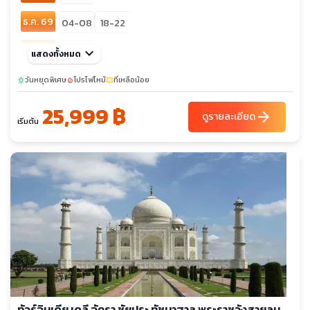
ธ.ค. 69
04-08
18-22
ม.ค. 70
keyboard_arrow_down
15-19
แสดงทั้งหมด
ก.พ. 70
วันหยุดพิเศษ
05-09
โปรไฟไหม้
19-23
ที่เหลือน้อย
sunny
local_fire_department
confirmation_number
25,999 ฿
มี.ค. 70
05-09
12-16
arrow_forward
ดูรายละเอียด
เริ่มต้น
ทัวร์อินเดีย เดลี อัครา ชัยปุระ ทัชมาฮาล พระราชวังสายลม