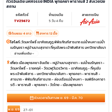
ทัวร์อินเดีย มหัศจรรย์ INDIA พุทธคยา พาราณสี 2 สังเวชนีย
สถาน
รหัสทัวร์
จำนวนวัน
สายการบิน
TVZ5672
5 วัน 4 คืน
hotel_class
restaurant
โรงแรม 4 ดาว
อาหาร 12 มื้อ
ไฮไลท์:
วัดมหาโพธิ์ เขาคิชฌกูฎ พิพิธภัณฑ์สารนาถ แม่น้ำคงคา แม่น้ำ
เนรัญชรา หมู่บ้านนางสุชาดา ที่คุมขังพระเจ้าพิมพิสาร มหาวิทยาลัยนา
ลันทา
อ่านเพิ่มเติม
เที่ยว:
เมืองพุทธคยา อินเดีย - หมู่บ้านนางสุชาดา - แม่น้ำเนรัญชรา -
วัดมหาโพธิ์ - ราชคฤห์ - วัดเวฬุวันวรวิหาร - เขาคิชฌกูฎ - ที่คุมขัง
พระเจ้าพิมพิสาร - มหาวิทยาลัยนาลันทา - พุทธคยา - พาราณสี -
สารนาถ - พิพิธภัณฑ์สารนาถ - ล่องเรือแม่น้ำคงคา - ชมพิธีคงคาอา
รตี - พาราณสี - พุทธคยา - วัดไทย - เมืองพุทธคยา
calendar_month
ช่วงเวลาเดินทาง
พ.ย. 69 - มี.ค. 70
พ.ย. 69
27-01