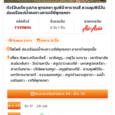
ทัวร์อินเดีย เนปาล พุทธคยา ลุมพินี พาราณสี สวนลุมพินีวัน
ล่องเรือแม่น้ำคงคา มหาเจดีย์พุทธคยา
รหัสทัวร์
จำนวนวัน
สายการบิน
TVZ11633
8 วัน 7 คืน
hotel_class
restaurant
โรงแรม 3 ดาว
อาหาร 21 มื้อ
ไฮไลท์:
ล่องเรือแม่น้ำคงคา เจดีย์พุทธคยา อาหารไทยทุกเมื้อ
เที่ยว:
ต้นพระศรีมหาโพธิ์ - เขาคิชกูฎ - เวฬุวัน วนาราม - มหาวิทยาลัย
สงฆ์นาลันทา - วัดป่ามหาวัน - สถูปปาวาลเจดีย์ - มหาสถูปเกสรียา -
สาลวโนทยาน - ปรินิพพานสถูป - มกุฏพันธเจดีย์ - สวนลุมพินีวัน -
มหาวิหารมายาเทวี - ธรรมเมกขสถูป - สถูปบ้านนางสุชาดา - แม่น้ำ
เนรัญชรา - เจดีย์พุทธคยา
calendar_month
ช่วงเวลาเดินทาง
พ.ย. 69 - มี.ค. 70
พ.ย. 69
10-17
29-06
sunny