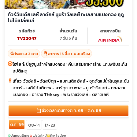
ทัวร์อินเดีย เลห์ ลาดักห์ นูบร้าวัลเลย์ ทะเลสาบแปงกอง ฤดู
ใบไม้เปลี่ยนสี
รหัสทัวร์
จำนวนวัน
สายการบิน
TVZ2047
7 วัน 5 คืน
hotel_class
restaurant
โรงแรม 3 ดาว
อาหาร 15 มื้อ + บนเครื่อง
ไฮไลท์:
ขี่อูฐนูบร้า พักแปงกอง 1 คืน เสริมอาหารไทย แถมฟรีประกัน
อุบัติเหตุ
เที่ยว:
วัดอัลชิ - วัดสปิตุก - แมกเนติก ฮิลล์ - จุดตัดแม่น้ำสินธุและซัน
สการ์ - เจดีย์สันติภาพ - คาร์ดุง ลา พาส - นูบร้าวัลเลย์ - ทะเลสาบ
แปงกอง - อาราม Thiksey - พระราชวังเลห์ - ตลาดเลห์
calendar_month
ช่วงเวลาเดินทาง
ต.ค. 69 - ต.ค. 69
ต.ค. 69
08-14
17-23
วันหยุดพิเศษ
โปรไฟไหม้
ที่เหลือน้อย
sunny
local_fire_department
confirmation_number