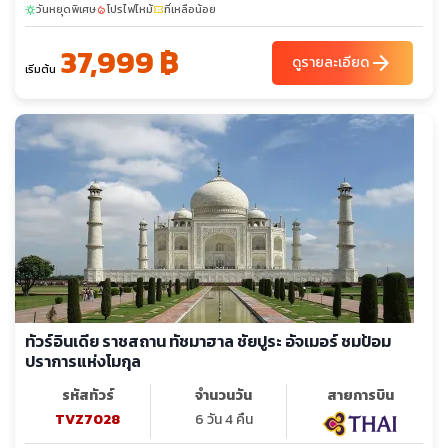
วันหยุดพิเศษ
โปรไฟไหม้
ที่เหลือน้อย
sunny
local_fire_department
confirmation_number
37,999 ฿
arrow_forward
ดูรายละเอียด
เริ่มต้น
ทัวร์อินเดีย ราชสถาน ทัชมาฮาล ชัยปูระ อัจเมอร์ ชมป้อม
ปราการแห่งโมกุล
รหัสทัวร์
จำนวนวัน
สายการบิน
TVZ7028
6 วัน 4 คืน