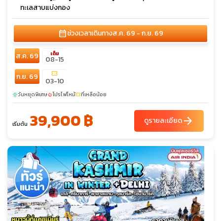
ทะเลสาบแบ่งกอง
calendar_month
ช่วงเวลาเดินทาง
ส.ค. 69 - ก.ย. 69
เต็ม
ส.ค. 69
08-15
confirmation_number
ก.ย. 69
03-10
วันหยุดพิเศษ
โปรไฟไหม้
ที่เหลือน้อย
sunny
local_fire_department
confirmation_number
39,900 ฿
arrow_forward
ดูรายละเอียด
เริ่มต้น