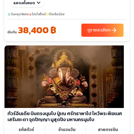
เต็ม
ธ.ค. 69
keyboard_arrow_down
03-08
31-05
แสดงทั้งหมด
29-03
วันหยุดพิเศษ
โปรไฟไหม้
ที่เหลือน้อย
sunny
local_fire_department
confirmation_number
38,400 ฿
arrow_forward
ดูรายละเอียด
เริ่มต้น
ทัวร์อินเดีย บินตรงมุมไบ ปู่เณ ศรัทธาพาไป ไหว้พระพิฆเนศ
เสริมชะตา จุดปัญญา มูสุดปัง มหานครมุมไบ
รหัสทัวร์
จำนวนวัน
สายการบิน