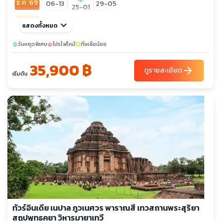
ธ.ค. 69
06-13
29-05
25-01
ม.ค. 70
keyboard_arrow_down
22-29
แสดงทั้งหมด
มี.ค. 70
วันหยุดพิเศษ
19-26
โปรไฟไหม้
ที่เหลือน้อย
sunny
local_fire_department
confirmation_number
35,900 ฿
arrow_forward
ดูรายละเอียด
เริ่มต้น
ทัวร์อินเดีย เนปาล ภูวเนศวร พาราณสี เทวสถานพระสุริยา
สถูปพุทธคยา วิหารมายาเทวี