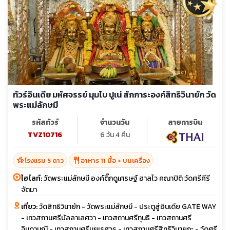
ทัวร์อินเดีย มหัศจรรย์ มุมไบ ปูเน่ สักการะองค์สิทธิวินายัก วัด
พระแม่ลักษมี
รหัสทัวร์
จำนวนวัน
สายการบิน
TVZ10716
6 วัน 4 คืน
hotel_class
restaurant
โรงแรม 5 ดาว
อาหาร 11 มื้อ + บนเครื่อง
ไฮไลท์:
วัดพระแม่ลักษมี องค์ติ๊กดูเศรษฐ์ ฮาลไว คณาปิติ วัดศรีคีรี
จัตมา
เที่ยว:
วัดสิทธิวินายัก - วัดพระแม่ลักษมี - ประตูสู่อินเดีย GATE WAY
- เทวสถานศรีบัลลาเลศวา - เทวสถานศรีทุนธิ - เทวสถานศรี
จินดามณี - เทวสถานศรีมยุเรศวร - เทวสถานศรีสิทธิวินายกะ - วัดศรี