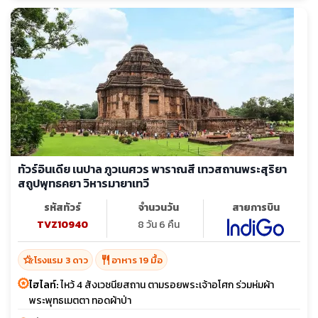
ทัวร์อินเดีย เนปาล ภูวเนศวร พาราณสี เทวสถานพระสุริยา
สถูปพุทธคยา วิหารมายาเทวี
รหัสทัวร์
จำนวนวัน
สายการบิน
TVZ10940
8 วัน 6 คืน
hotel_class
restaurant
โรงแรม 3 ดาว
อาหาร 19 มื้อ
ไฮไลท์:
ไหว้ 4 สังเวชนียสถาน ตามรอยพระเจ้าอโศก ร่วมห่มผ้า
พระพุทธเมตตา ทอดผ้าป่า