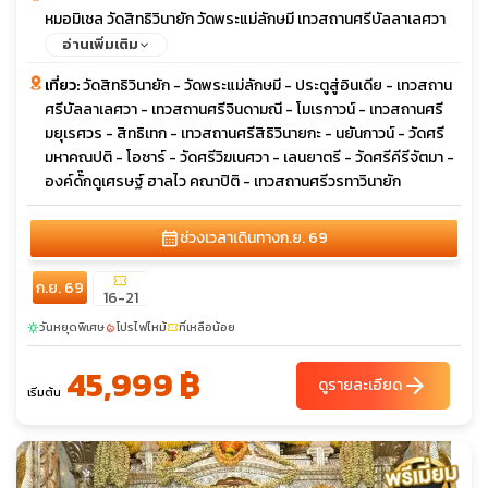
หมอมิเชล วัดสิทธิวินายัก วัดพระแม่ลักษมี เทวสถานศรีบัลลาเลศวา
เทวสถานศรีจินดามณี เทวสถานศรีมยุเรศวร เทวสถานศรีสิธิวินายกะ
อ่านเพิ่มเติม
วัดศรีมหาคณปติ วัดศรีวิฆเนศวา วัดศรีคีรีจัตมา องค์ดั๊กดูเศรษฐ์
เที่ยว:
วัดสิทธิวินายัก - วัดพระแม่ลักษมี - ประตูสู่อินเดีย - เทวสถาน
ฮาลไว คณาปิติ เทวสถานศรีวรทาวินายัก
ศรีบัลลาเลศวา - เทวสถานศรีจินดามณี - โมเรกาวน์ - เทวสถานศรี
มยุเรศวร - สิทธิเทก - เทวสถานศรีสิธิวินายกะ - นยันกาวน์ - วัดศรี
มหาคณปติ - โอซาร์ - วัดศรีวิฆเนศวา - เลนยาตรี - วัดศรีคีรีจัตมา -
องค์ดั๊กดูเศรษฐ์ ฮาลไว คณาปิติ - เทวสถานศรีวรทาวินายัก
calendar_month
ช่วงเวลาเดินทาง
ก.ย. 69
confirmation_number
ก.ย. 69
16-21
วันหยุดพิเศษ
โปรไฟไหม้
ที่เหลือน้อย
sunny
local_fire_department
confirmation_number
45,999 ฿
arrow_forward
ดูรายละเอียด
เริ่มต้น