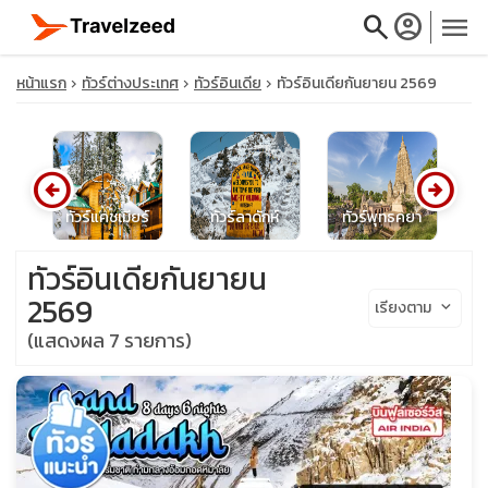
search
account_circle
menu
หน้าแรก
ทัวร์ต่างประเทศ
ทัวร์อินเดีย
ทัวร์อินเดียกันยายน 2569
arrow_circle_left
arrow_circle_right
close
เดีย
ทัวร์แคชเมียร์
ทัวร์ลาดักห์
ทัวร์พุทธคยา
travel_explore
ทัวร์อินเดียกันยายน
2569
เรียงตาม
keyboard_arrow_down
calendar_month
(แสดงผล 7 รายการ)
search