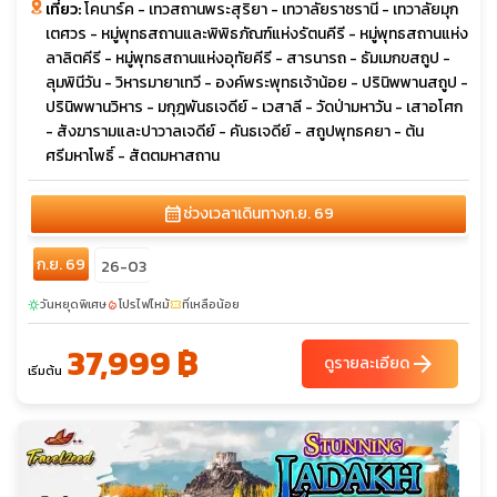
เที่ยว:
โคนาร์ค - เทวสถานพระสุริยา - เทวาลัยราชรานี - เทวาลัยมุก
เตศวร - หมู่พุทธสถานและพิพิธภัณฑ์แห่งรัตนคีรี - หมู่พุทธสถานแห่ง
ลาลิตคีรี - หมู่พุทธสถานแห่งอุทัยคีรี - สารนารถ - ธัมเมกขสถูป -
ลุมพินีวัน - วิหารมายาเทวี - องค์พระพุทธเจ้าน้อย - ปรินิพพานสถูป -
ปรินิพพานวิหาร - มกุฎพันธเจดีย์ - เวสาลี - วัดป่ามหาวัน - เสาอโศก
- สังฆารามและปาวาลเจดีย์ - คันธเจดีย์ - สถูปพุทธคยา - ต้น
ศรีมหาโพธิ์ - สัตตมหาสถาน
calendar_month
ช่วงเวลาเดินทาง
ก.ย. 69
ก.ย. 69
26-03
วันหยุดพิเศษ
โปรไฟไหม้
ที่เหลือน้อย
sunny
local_fire_department
confirmation_number
37,999 ฿
arrow_forward
ดูรายละเอียด
เริ่มต้น