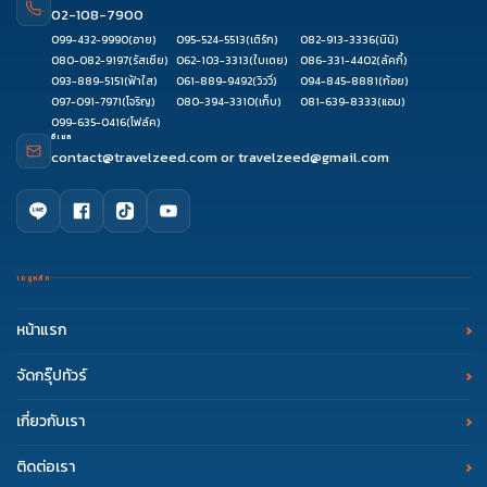
02-108-7900
099-432-9990
(อาย)
095-524-5513
(เติร์ก)
082-913-3336
(นินิ)
080-082-9197
(รัสเซีย)
062-103-3313
(ใบเตย)
086-331-4402
(ลัคกี้)
093-889-5151
(ฟ้าใส)
061-889-9492
(วิววี่)
094-845-8881
(ก้อย)
097-091-7971
(โจริญ)
080-394-3310
(เก็บ)
081-639-8333
(แอม)
099-635-0416
(โฟล์ค)
อีเมล
contact@travelzeed.com
or
travelzeed@gmail.com
เมนูหลัก
หน้าแรก
จัดกรุ๊ปทัวร์
เกี่ยวกับเรา
ติดต่อเรา