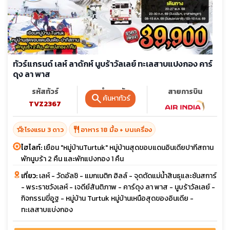
ทัวร์แกรนด์ เลห์ ลาดักห์ นูบร้าวัลเลย์ ทะเลสาบแปงกอง คาร์
ดุง ลา พาส
รหัสทัวร์
จำนวนวัน
สายการบิน
search
ค้นหาทัวร์
TVZ2367
8 วัน 6 คืน
hotel_class
restaurant
โรงแรม 3 ดาว
อาหาร 18 มื้อ + บนเครื่อง
ไฮไลท์:
เยือน "หมู่บ้านTurtuk" หมู่บ้านสุดขอบแดนอินเดียปากีสถาน
พักนูบร้า 2 คืน และพักแปงกอง 1 คืน
เที่ยว:
เลห์ - วัดอัลชิ - แมกเนติก ฮิลล์ - จุดตัดแม่น้ำสินธุและซันสการ์
- พระราชวังเลห์ - เจดีย์สันติภาพ - คาร์ดุง ลา พาส - นูบร้าวัลเลย์ -
กิจกรรมขี่อูฐ - หมู่บ้าน Turtuk หมู่บ้านเหนือสุดของอินเดีย -
ทะเลสาบแบ่งกอง