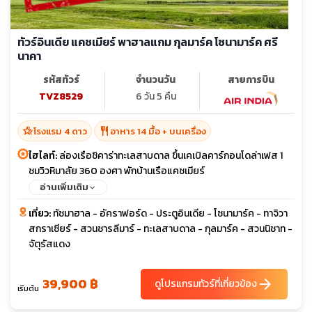
ทัวร์อินเดีย แคชเมียร์ พาฮาลแกม กุลมาร์ค โซนามาร์ค ศรี
นาคา
รหัสทัวร์
จำนวนวัน
สายการบิน
TVZ8529
6 วัน 5 คืน
hotel_class
restaurant
โรงแรม 4 ดาว
อาหาร 14 มื้อ + บนเครื่อง
ไฮไลท์:
ล่องเรือชิคาร่าทะเลสาบดาล ขึ้นเคเบิลคาร์กอนโดล่าเฟส 1
ชมวิวหิมาลัย 360 องศา พักบ้านเรือแคชเมียร์
อ่านเพิ่มเติม
เที่ยว:
ทัชมาฮาล - อัคราฟอร์ด - ประตูอินเดีย - โซนามาร์ค - ทาจิวา
สกราเซียร์ - สวนชารลีมาร์ - ทะเลสาบดาล - กุลมาร์ค - สวนนิชาท -
จัตุรัสแดง
39,900 ฿
arrow_forward
ดูโปรแกรมทัวร์ที่เกี่ยวข้อง
เริ่มต้น