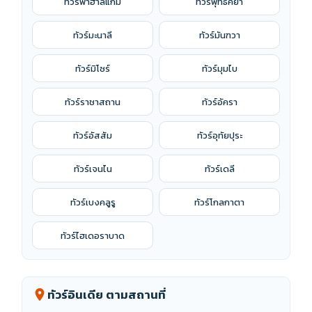
ทัวร์พาฮาลแกม
ทัวร์พุทธคยา
ทัวร์มะนาลี
ทัวร์มันฑวา
ทัวร์มิโซร์
ทัวร์มุมไบ
ทัวร์ราชาสถาน
ทัวร์อัครา
ทัวร์อัสสัม
ทัวร์อุทัยปุระ
ทัวร์เจนไน
ทัวร์เดลี
ทัวร์เบงคลูรู
ทัวร์โกลกาตา
ทัวร์ไฮเดอราบาด
ทัวร์อินเดีย ตามสถานที่
location_on