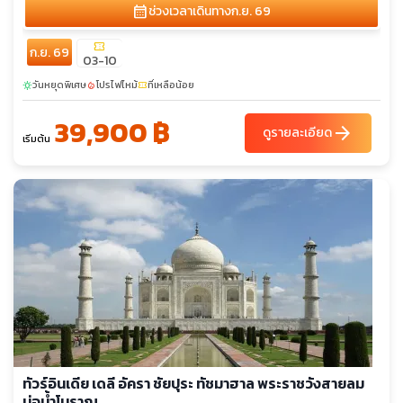
calendar_month
ช่วงเวลาเดินทาง
ก.ย. 69
confirmation_number
ก.ย. 69
03-10
วันหยุดพิเศษ
โปรไฟไหม้
ที่เหลือน้อย
sunny
local_fire_department
confirmation_number
39,900 ฿
arrow_forward
ดูรายละเอียด
เริ่มต้น
ทัวร์อินเดีย เดลี อัครา ชัยปุระ ทัชมาฮาล พระราชวังสายลม
บ่อน้ำโบราณ