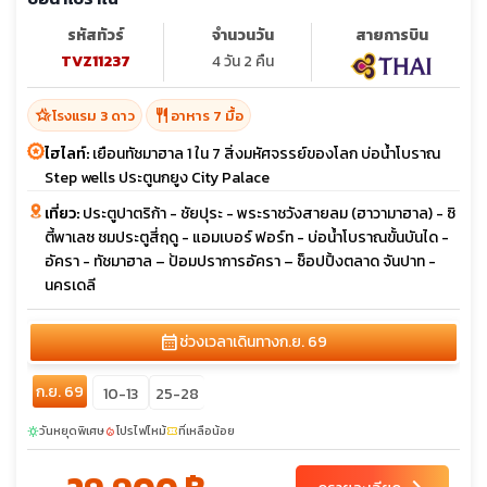
รหัสทัวร์
จำนวนวัน
สายการบิน
TVZ11237
4 วัน 2 คืน
hotel_class
restaurant
โรงแรม 3 ดาว
อาหาร 7 มื้อ
ไฮไลท์:
เยือนทัชมาฮาล 1 ใน 7 สิ่งมหัศจรรย์ของโลก บ่อน้ำโบราณ
Step wells ประตูนกยูง City Palace
เที่ยว:
ประตูปาตริก้า - ชัยปุระ - พระราชวังสายลม (ฮาวามาฮาล) - ซิ
ตี้พาเลซ ชมประตูสี่ฤดู - แอมเบอร์ ฟอร์ท - บ่อน้ำโบราณขั้นบันได -
อัครา - ทัชมาฮาล – ป้อมปราการอัครา – ช็อปปิ้งตลาด จันปาท -
นครเดลี
calendar_month
ช่วงเวลาเดินทาง
ก.ย. 69
ก.ย. 69
10-13
25-28
วันหยุดพิเศษ
โปรไฟไหม้
ที่เหลือน้อย
sunny
local_fire_department
confirmation_number