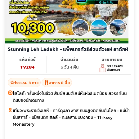
Stunning Leh Ladakh - แพ็คเกจทัวร์ส่วนตัวเลห์ ลาดักห์
รหัสทัวร์
จำนวนวัน
สายการบิน
TVZ84
6 วัน 4 คืน
hotel_class
restaurant
โรงแรม 3 ดาว
อาหาร 8 มื้อ
ไฮไลท์:
ครั้งหนึ่งในชีวิต สัมผัสมนต์เสน่ห์แห่งธิเบตน้อย สวรรค์บน
ดินของนักเดินทาง
เที่ยว:
พระราชวังเลห์ - คาร์ดุงลา พาส ถนนสูงติดอันดับโลก - แม่น้ำ
ซันสการ์ - แม็กเนติค ฮิลล์ - ทะเลสาบแปงกอง - Thiksey
Monastery