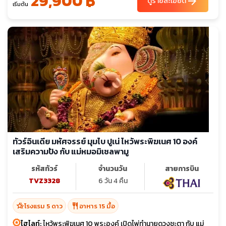
29,900 ฿
arrow_forward
ดูรายละเอียด
เริ่มต้น
ทัวร์อินเดีย มหัศจรรย์ มุมไบ ปูเน่ ไหว้พระพิฆเนศ 10 องค์
เสริมความปัง กับ แม่หมอมิเชลพามู
รหัสทัวร์
จำนวนวัน
สายการบิน
TVZ3328
6 วัน 4 คืน
hotel_class
restaurant
โรงแรม 5 ดาว
อาหาร 15 มื้อ
ไฮไลท์:
ไหว้พระพิฆเนศ 10 พระองค์ เปิดไพ่ทำนายดวงชะตา กับ แม่