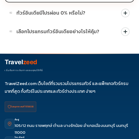
ทัวร์อินเดียมีโปรผ่อน 0% หรือไม่?
02
บางโปรแกรมมีโปรผ่อน 0% หรือโปรโมชั่นบัตรเครดิตตามเงื่อนไขที่
เลือกโปรแกรมทัวร์อินเดียอย่างไรให้คุ้ม?
03
บริษัทกำหนด สามารถดูสัญลักษณ์โปรโมชั่นในรายการทัวร์แต่ละ
รายการได้
ควรดูจำนวนวัน ไฮไลต์ที่รวมจริง โรงแรม สายการบิน มื้ออาหาร และ
ช่วงราคา ไม่ควรเทียบจากราคาต่ำสุดเพียงอย่างเดียว
Travel
zeed
เริ่มต้นการเดินทางของคุณได้ที่นี่
TravelZeed.com เว็บไซต์ที่รวมรวมโปรแกรมทัวร์ และแพ็กเกจทัวร์ครบ
มากที่สุด ทั้งทัวร์ในประเทศและทัวร์ต่างประเทศ ง่ายๆ
ใบอนุญาต เลขที่ 11/08038
ที่อยู่
105/12 ถนน ราชพฤกษ์ ตำบล บางรักน้อย อำเภอเมืองนนทบุรี นนทบุรี
11000
โทรศัพท์