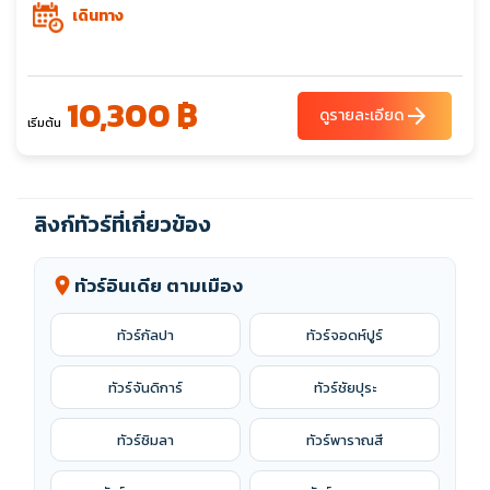
เดินทาง
10,300 ฿
arrow_forward
ดูรายละเอียด
เริ่มต้น
ลิงก์ทัวร์ที่เกี่ยวข้อง
ทัวร์อินเดีย ตามเมือง
location_on
ทัวร์กัลปา
ทัวร์จอดห์ปูร์
ทัวร์จันดิการ์
ทัวร์ชัยปุระ
ทัวร์ชิมลา
ทัวร์พาราณสี