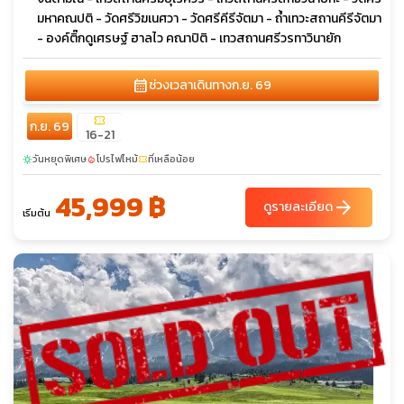
มหาคณปติ - วัดศรีวิฆเนศวา - วัดศรีคีรีจัตมา - ถ้ำเทวะสถานคีรีจัตมา
- องค์ติ๊กดูเศรษฐ์ ฮาลไว คณาปิติ - เทวสถานศรีวรทาวินายัก
calendar_month
ช่วงเวลาเดินทาง
ก.ย. 69
confirmation_number
ก.ย. 69
16-21
วันหยุดพิเศษ
โปรไฟไหม้
ที่เหลือน้อย
sunny
local_fire_department
confirmation_number
45,999 ฿
arrow_forward
ดูรายละเอียด
เริ่มต้น