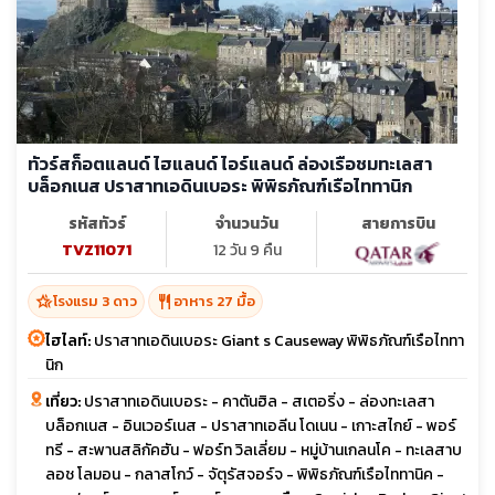
ทัวร์สก็อตแลนด์ ไฮแลนด์ ไอร์แลนด์ ล่องเรือชมทะเลสา
บล็อกเนส ปราสาทเอดินเบอระ พิพิธภัณฑ์เรือไททานิก
รหัสทัวร์
จำนวนวัน
สายการบิน
TVZ11071
12 วัน 9 คืน
hotel_class
restaurant
โรงแรม 3 ดาว
อาหาร 27 มื้อ
ไฮไลท์:
ปราสาทเอดินเบอระ Giant s Causeway พิพิธภัณฑ์เรือไททา
นิก
เที่ยว:
ปราสาทเอดินเบอระ - คาตันฮิล - สเตอริ่ง - ล่องทะเลสา
บล็อกเนส - อินเวอร์เนส - ปราสาทเอลีน โดเนน - เกาะสไกย์ - พอร์
ทรี - สะพานสลิกัคฮัน - ฟอร์ท วิลเลี่ยม - หมู่บ้านเกลนโค - ทะเลสาบ
ลอช โลมอน - กลาสโกว์ - จัตุรัสจอร์จ - พิพิธภัณฑ์เรือไททานิค -