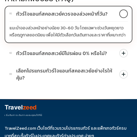
ทัวร์ไจแอนท์สคอสเวย์ควรจองล่วงหน้ากี่วัน?
01
แนะนำจองล่วงหน้าอย่างน้อย 30-60 วัน โดยเฉพาะช่วงวันหยุดยาว
หรือฤดูกาลยอดนิยม เพื่อให้มีตัวเลือกวันเดินทางและราคาที่เหมาะกว่า
ทัวร์ไจแอนท์สคอสเวย์มีโปรผ่อน 0% หรือไม่?
02
บางโปรแกรมมีโปรผ่อน 0% หรือโปรโมชั่นบัตรเครดิตตามเงื่อนไขที่
เลือกโปรแกรมทัวร์ไจแอนท์สคอสเวย์อย่างไรให้
บริษัทกำหนด สามารถดูสัญลักษณ์โปรโมชั่นในรายการทัวร์แต่ละ
03
คุ้ม?
รายการได้
ควรดูจำนวนวัน ไฮไลต์ที่รวมจริง โรงแรม สายการบิน มื้ออาหาร และ
ช่วงราคา ไม่ควรเทียบจากราคาต่ำสุดเพียงอย่างเดียว
Travel
zeed
เริ่มต้นการเดินทางของคุณได้ที่นี่
TravelZeed.com เว็บไซต์ที่รวมรวมโปรแกรมทัวร์ และแพ็กเกจทัวร์ครบ
มากที่สุด ทั้งทัวร์ในประเทศและทัวร์ต่างประเทศ ง่ายๆ