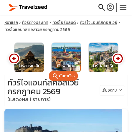
search
account_circle
menu
หน้าแรก
ทัวร์ต่างประเทศ
ทัวร์ไอร์แลนด์
ทัวร์ไจแอนท์สคอสเวย์
ทัวร์ไจแอนท์สคอสเวย์ กรกฎาคม 2569
close
arrow_circle_left
arrow_circle_right
ีย
ทัวร์อาร์เมเนีย
ทัวร์สวีเดน
ทัวร์บัลแกเรีย
ท
travel_explore
search
ค้นหาทัวร์
ทัวร์ไจแอนท์สคอสเวย์
calendar_month
กรกฎาคม 2569
เรียงตาม
keyboard_arrow_down
(แสดงผล 1 รายการ)
search