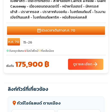
เบลฟาสต์ - เดอะดาร์กเฮดจ์ - สะพานเชือก Carrick a Rede - Giant
Causeway - เมืองลอนดอนเดอร์รี่ - หน้าผาโมเฮอร์ - มัคครอส
เฮ้าส์ - ปราสาทรอส - ปราสาทคิงจอห์น - โบสถ์เซนต์แมรี่ - โรงงาน
เบียร์กินเนสส์ - โบสถ์เซนต์แพทริค - หนังสือแห่งเคลส์
calendar_month
ช่วงเวลาเดินทาง
ก.ค. 70
ก.ค. 70
15-26
วันหยุดพิเศษ
โปรไฟไหม้
ที่เหลือน้อย
sunny
local_fire_department
confirmation_number
175,900 ฿
arrow_forward
ดูรายละเอียด
เริ่มต้น
ลิงก์ทัวร์ที่เกี่ยวข้อง
ทัวร์ไอร์แลนด์ ตามเมือง
location_on