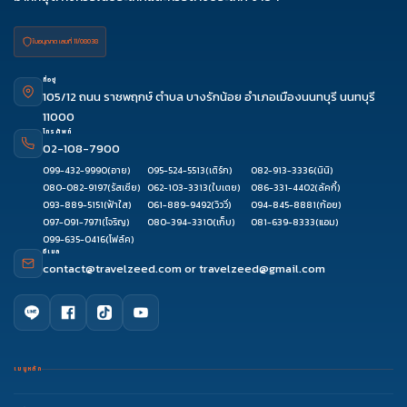
ใบอนุญาต เลขที่ 11/08038
ที่อยู่
105/12 ถนน ราชพฤกษ์ ตำบล บางรักน้อย อำเภอเมืองนนทบุรี นนทบุรี
11000
โทรศัพท์
02-108-7900
099-432-9990
(อาย)
095-524-5513
(เติร์ก)
082-913-3336
(นินิ)
080-082-9197
(รัสเซีย)
062-103-3313
(ใบเตย)
086-331-4402
(ลัคกี้)
093-889-5151
(ฟ้าใส)
061-889-9492
(วิววี่)
094-845-8881
(ก้อย)
097-091-7971
(โจริญ)
080-394-3310
(เก็บ)
081-639-8333
(แอม)
099-635-0416
(โฟล์ค)
อีเมล
contact@travelzeed.com
or
travelzeed@gmail.com
เมนูหลัก