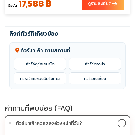
17,588 ฿
arrow_forward
ดูรายละเอียด
เริ่มต้น
ลิงก์ทัวร์ที่เกี่ยวข้อง
ทัวร์มาเก๊า ตามสถานที่
location_on
ทัวร์จัตุรัสเซนาโด
ทัวร์วัดอาม่า
ทัวร์เจ้าแม่กวนอิมริมทะเล
ทัวร์เวเนเชี่ยน
คำถามที่พบบ่อย (FAQ)
ทัวร์มาเก๊าควรจองล่วงหน้ากี่วัน?
01