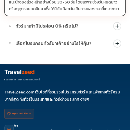
แนะนำจองล่วงหน้าอย่างน้อย 30-60 วัน โดยเฉพาะช่วงวันหยุดยาว
หรือฤดูกาลยอดนิยม เพื่อให้มีตัวเลือกวันเดินทางและราคาที่เหมาะกว่า
ทัวร์มาเก๊ามีโปรผ่อน 0% หรือไม่?
02
บางโปรแกรมมีโปรผ่อน 0% หรือโปรโมชั่นบัตรเครดิตตามเงื่อนไขที่
เลือกโปรแกรมทัวร์มาเก๊าอย่างไรให้คุ้ม?
03
บริษัทกำหนด สามารถดูสัญลักษณ์โปรโมชั่นในรายการทัวร์แต่ละ
รายการได้
ควรดูจำนวนวัน ไฮไลต์ที่รวมจริง โรงแรม สายการบิน มื้ออาหาร และ
ช่วงราคา ไม่ควรเทียบจากราคาต่ำสุดเพียงอย่างเดียว
Travel
zeed
เริ่มต้นการเดินทางของคุณได้ที่นี่
TravelZeed.com เว็บไซต์ที่รวมรวมโปรแกรมทัวร์ และแพ็กเกจทัวร์ครบ
มากที่สุด ทั้งทัวร์ในประเทศและทัวร์ต่างประเทศ ง่ายๆ
ใบอนุญาต เลขที่ 11/08038
ที่อยู่