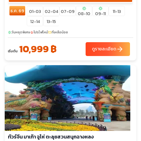
sunny
sunny
ธ.ค. 69
01-03
02-04
07-09
11-13
08-10
09-11
12-14
13-15
วันหยุดพิเศษ
โปรไฟไหม้
ที่เหลือน้อย
sunny
local_fire_department
confirmation_number
10,999 ฿
arrow_forward
ดูรายละเอียด
เริ่มต้น
ทัวร์จีน มาเก๊า จูไห่ ตะลุยสวนสนุกฉางหลง