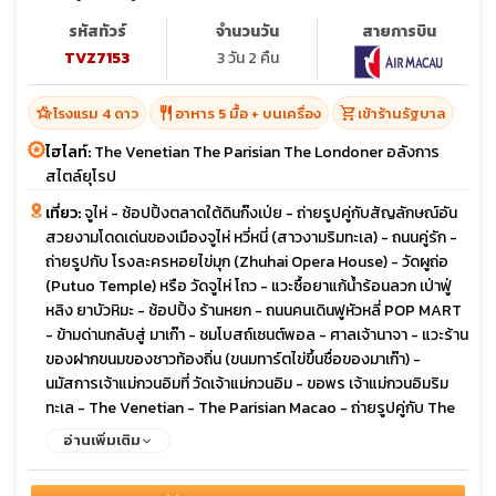
รหัสทัวร์
จำนวนวัน
สายการบิน
TVZ7153
3 วัน 2 คืน
hotel_class
restaurant
shopping_cart
โรงแรม 4 ดาว
อาหาร 5 มื้อ + บนเครื่อง
เข้าร้านรัฐบาล
ไฮไลท์:
The Venetian The Parisian The Londoner อลังการ
สไตล์ยุโรป
เที่ยว:
จูไห่ - ช้อปปิ้งตลาดใต้ดินก๊งเป่ย - ถ่ายรูปคู่กับสัญลักษณ์อัน
สวยงามโดดเด่นของเมืองจูไห่ หวี่หนี่ (สาวงามริมทะเล) - ถนนคู่รัก -
ถ่ายรูปกับ โรงละครหอยไข่มุก (Zhuhai Opera House) - วัดผูถ่อ
(Putuo Temple) หรือ วัดจูไห่ โถว - แวะซื้อยาแก้น้ำร้อนลวก เป่าฟู่
หลิง ยาบัวหิมะ - ช้อปปิ้ง ร้านหยก - ถนนคนเดินฟูหัวหลี่ POP MART
- ข้ามด่านกลับสู่ มาเก๊า - ชมโบสถ์เซนต์พอล - ศาลเจ้านาจา - แวะร้าน
ของฝากขนมของชาวท้องถิ่น (ขนมทาร์ตไข่ขึ้นชื่อของมาเก๊า) -
นมัสการเจ้าแม่กวนอิมที่ วัดเจ้าแม่กวนอิม - ขอพร เจ้าแม่กวนอิมริม
ทะเล - The Venetian - The Parisian Macao - ถ่ายรูปคู่กับ The
Londoner Street
อ่านเพิ่มเติม