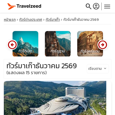
search
account_circle
menu
หน้าแรก
ทัวร์ต่างประเทศ
ทัวร์มาเก๊า
ทัวร์มาเก๊าธันวาคม 2569
arrow_circle_left
arrow_circle_right
close
ทัวร์ทิเบต
ทัวร์ภูฏาน
ทัวร์จอร์แดน
ทัว
travel_explore
ทัวร์มาเก๊าธันวาคม 2569
เรียงตาม
keyboard_arrow_down
(แสดงผล 15 รายการ)
calendar_month
search