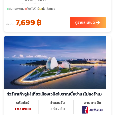
12-14
13-15
วันหยุดพิเศษ
โปรไฟไหม้
ที่เหลือน้อย
sunny
local_fire_department
confirmation_number
7,699 ฿
arrow_forward
ดูรายละเอียด
เริ่มต้น
ทัวร์มาเก๊า จูไห่ เที่ยวเมืองเวนิสโบราณชื่อข่าน (ไม่ลงร้าน)
รหัสทัวร์
จำนวนวัน
สายการบิน
TVZ4988
3 วัน 2 คืน