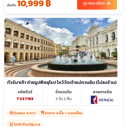
10,999 ฿
arrow_forward
ดูรายละเอียด
เริ่มต้น
ทัวร์มาเก๊า ถ่ายรูปฟีลยุโรป ไหว้วัดเจ้าแม่กวนอิม (ไม่ลงร้าน)
รหัสทัวร์
จำนวนวัน
สายการบิน
TVZ7165
3 วัน 2 คืน
hotel_class
restaurant
โรงแรม 4 ดาว
อาหาร 4 มื้อ + บนเครื่อง
shopping_cart_off
ไม่เข้าร้านรัฐบาล