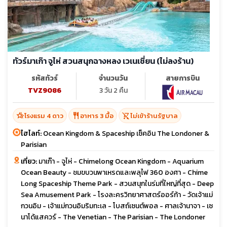
ทัวร์มาเก๊า จูไห่ สวนสนุกฉางหลง เวเนเชี่ยน (ไม่ลงร้าน)
รหัสทัวร์
จำนวนวัน
สายการบิน
TVZ9086
3 วัน 2 คืน
hotel_class
restaurant
shopping_cart_off
โรงแรม 4 ดาว
อาหาร 3 มื้อ
ไม่เข้าร้านรัฐบาล
ไฮไลท์:
Ocean Kingdom & Spaceship เช็คอิน The Londoner &
Parisian
เที่ยว:
มาเก๊า - จูไห่ - Chimelong Ocean Kingdom - Aquarium
Ocean Beauty - ชมขบวนพาเหรดและพลุไฟ 360 องศา - Chime
Long Spaceship Theme Park - สวนสนุกในร่มที่ใหญ่ที่สุด - Deep
Sea Amusement Park - โรงละครวิทยาศาสตร์ออร์ก้า - วัดเจ้าแม่
กวนอิม - เจ้าแม่กวนอิมริมทะเล - โบสถ์เซนต์พอล - ศาลเจ้านาจา - เซ
นาโด้แสควร์ - The Venetian - The Parisian - The Londoner