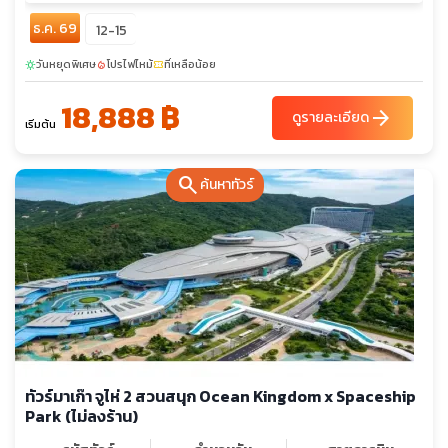
ธ.ค. 69
12-15
วันหยุดพิเศษ
โปรไฟไหม้
ที่เหลือน้อย
sunny
local_fire_department
confirmation_number
18,888 ฿
arrow_forward
ดูรายละเอียด
เริ่มต้น
search
ค้นหาทัวร์
ทัวร์มาเก๊า จูไห่ 2 สวนสนุก Ocean Kingdom x Spaceship
Park (ไม่ลงร้าน)