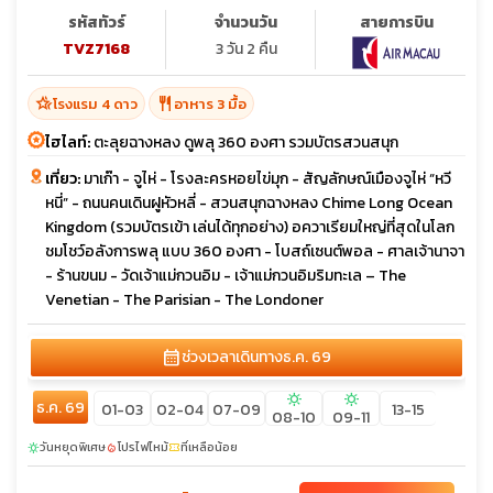
รหัสทัวร์
จำนวนวัน
สายการบิน
TVZ7168
3 วัน 2 คืน
hotel_class
restaurant
โรงแรม 4 ดาว
อาหาร 3 มื้อ
ไฮไลท์:
ตะลุยฉางหลง ดูพลุ 360 องศา รวมบัตรสวนสนุก
เที่ยว:
มาเก๊า - จูไห่ - โรงละครหอยไข่มุก - สัญลักษณ์เมืองจูไห่ “หวี
หนี่” - ถนนคนเดินฝูหัวหลี่ - สวนสนุกฉางหลง Chime Long Ocean
Kingdom (รวมบัตรเข้า เล่นได้ทุกอย่าง) อควาเรียมใหญ่ที่สุดในโลก
ชมโชว์อลังการพลุ แบบ 360 องศา - โบสถ์เซนต์พอล - ศาลเจ้านาจา
- ร้านขนม - วัดเจ้าแม่กวนอิม - เจ้าแม่กวนอิมริมทะเล – The
Venetian - The Parisian - The Londoner
calendar_month
ช่วงเวลาเดินทาง
ธ.ค. 69
sunny
sunny
ธ.ค. 69
01-03
02-04
07-09
13-15
08-10
09-11
วันหยุดพิเศษ
โปรไฟไหม้
ที่เหลือน้อย
sunny
local_fire_department
confirmation_number