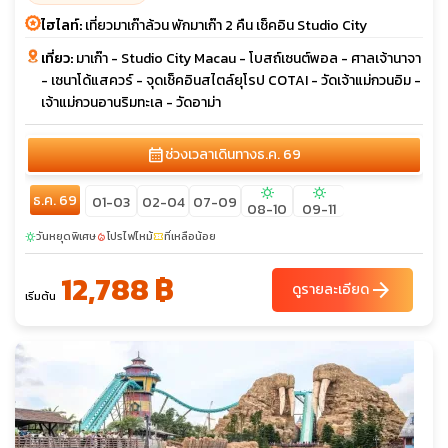
ไฮไลท์:
เที่ยวมาเก๊าล้วน พักมาเก๊า 2 คืน เช็คอิน Studio City
เที่ยว:
มาเก๊า - Studio City Macau - โบสถ์เซนต์พอล - ศาลเจ้านาจา
- เซนาโด้แสควร์ - จุดเช็คอินสไตล์ยุโรป COTAI - วัดเจ้าแม่กวนอิม -
เจ้าแม่กวนอานริมทะเล - วัดอาม่า
calendar_month
ช่วงเวลาเดินทาง
ธ.ค. 69
sunny
sunny
ธ.ค. 69
01-03
02-04
07-09
08-10
09-11
วันหยุดพิเศษ
โปรไฟไหม้
ที่เหลือน้อย
sunny
local_fire_department
confirmation_number
12,788 ฿
arrow_forward
ดูรายละเอียด
เริ่มต้น