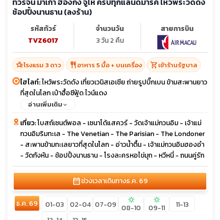
ทัวร์จีน มาเก๊า ฮ่องกง จูไห่ ครบทุกแลนด์มาร์ค ไหว้พระวัดดัง
ช้อปปิ้งนานธาน (ลงร้าน)
รหัสทัวร์
จำนวนวัน
สายการบิน
TVZ6017
3 วัน 2 คืน
hotel_class
restaurant
shopping_cart
โรงแรม 3 ดาว
อาหาร 5 มื้อ + บนเครื่อง
เข้าร้านรัฐบาล
ไฮไลท์:
ไหว้พระวัดดัง เที่ยวเวนิสเอเชีย ถ่ายรูปบิ๊กเบน ข้ามสะพานยาว
ที่สุดในโลก เป๋าฮื้อซีฟู้ด ไวน์แดง
อ่านเพิ่มเติม
เที่ยว:
โบสถ์เซนต์พอล - เซนาโด้แสควร์ - วัดเจ้าแม่กวนอิม - เจ้าแม่
กวนอิมริมทะเล - The Venetian - The Parisian - The Londoner
- สะพานข้ามทะเลยาวที่สุดในโลก - อ่าวน้ำตื้น - เจ้าแม่กวนอิมฮองอำ
- วัดกังหัน - ช้อปปิ้งนานธาน - โรงละครหอไข่มุก - หวีหนี่ - ถนนคู่รัก
calendar_month
ช่วงเวลาเดินทาง
ธ.ค. 69
sunny
sunny
ธ.ค. 69
01-03
02-04
07-09
11-13
08-10
09-11