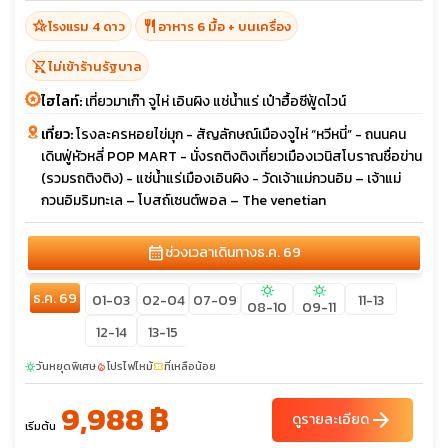
hotel_class
restaurant
โรงแรม 4 ดาว
อาหาร 6 มื้อ + บนเครื่อง
shopping_cart_off
ไม่เข้าร้านรัฐบาล
ไฮไลท์:
เที่ยวมาเก๊า จูไห่ เอินผิง แช่น้ำแร่ เป๋าฮื้อซีฟู้ดไวน์
เที่ยว:
โรงละครหอยไข่มุก - สัญลักษณ์เมืองจูไห่ “หวีหนี่” - ถนนคน
เดินฟู่หัวหลี่ POP MART - นั่งรถติงติงเที่ยวเมืองเวนิสโบราณชื่อข่าน
(รวมรถติงติง) - แช่น้ำแร่เมืองเอินผิง - วัดเจ้าแม่กวนอิม – เจ้าแม่
กวนอิมริมทะเล – โบสถ์เซนต์พอล – The venetian
calendar_month
ช่วงเวลาเดินทาง
ธ.ค. 69
sunny
sunny
ธ.ค. 69
01-03
02-04
07-09
11-13
08-10
09-11
12-14
13-15
วันหยุดพิเศษ
โปรไฟไหม้
ที่เหลือน้อย
sunny
local_fire_department
confirmation_number
9,988 ฿
arrow_forward
ดูรายละเอียด
เริ่มต้น