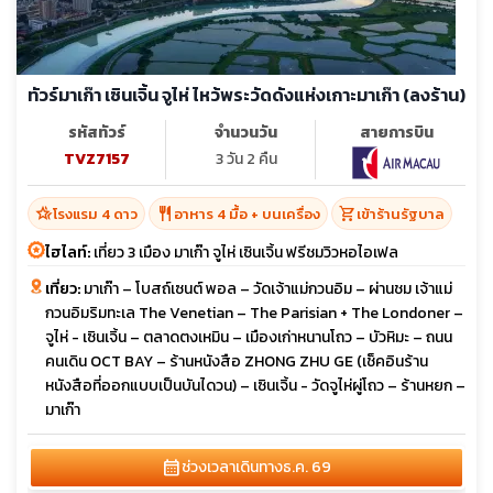
ทัวร์มาเก๊า เซินเจิ้น จูไห่ ไหว้พระวัดดังแห่งเกาะมาเก๊า (ลงร้าน)
รหัสทัวร์
จำนวนวัน
สายการบิน
TVZ7157
3 วัน 2 คืน
hotel_class
restaurant
shopping_cart
โรงแรม 4 ดาว
อาหาร 4 มื้อ + บนเครื่อง
เข้าร้านรัฐบาล
ไฮไลท์:
เที่ยว 3 เมือง มาเก๊า จูไห่ เซินเจิ้น ฟรีชมวิวหอไอเฟล
เที่ยว:
มาเก๊า – โบสถ์เซนต์ พอล – วัดเจ้าแม่กวนอิม – ผ่านชม เจ้าแม่
กวนอิมริมทะเล The Venetian – The Parisian + The Londoner –
จูไห่ - เซินเจิ้น – ตลาดตงเหมิน – เมืองเก่าหนานโถว – บัวหิมะ – ถนน
คนเดิน OCT BAY – ร้านหนังสือ ZHONG ZHU GE (เช็คอินร้าน
หนังสือที่ออกแบบเป็นบันไดวน) – เซินเจิ้น - วัดจูไห่ผู่โถว – ร้านหยก –
มาเก๊า
calendar_month
ช่วงเวลาเดินทาง
ธ.ค. 69