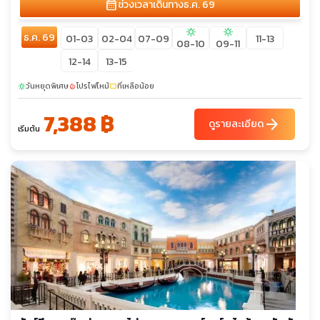
calendar_month
ช่วงเวลาเดินทาง
ธ.ค. 69
sunny
sunny
ธ.ค. 69
01-03
02-04
07-09
11-13
08-10
09-11
12-14
13-15
วันหยุดพิเศษ
โปรไฟไหม้
ที่เหลือน้อย
sunny
local_fire_department
confirmation_number
7,388 ฿
arrow_forward
ดูรายละเอียด
เริ่มต้น