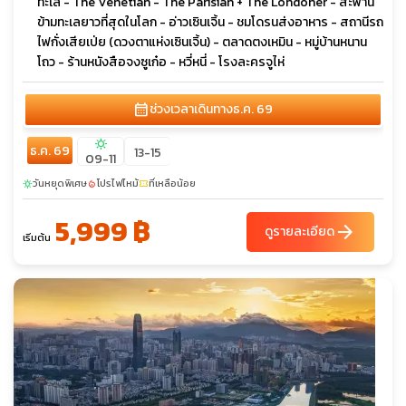
ทะเล - The Venetian - The Parisian + The Londoner - สะพาน
ข้ามทะเลยาวที่สุดในโลก - อ่าวเซินเจิ้น - ชมโดรนส่งอาหาร - สถานีรถ
ไฟกั่งเสียเป่ย (ดวงตาแห่งเซินเจิ้น) - ตลาดตงเหมิน - หมู่บ้านหนาน
โถว - ร้านหนังสือจงซูเก๋อ - หวี่หนี่ - โรงละครจูไห่
calendar_month
ช่วงเวลาเดินทาง
ธ.ค. 69
sunny
ธ.ค. 69
13-15
09-11
วันหยุดพิเศษ
โปรไฟไหม้
ที่เหลือน้อย
sunny
local_fire_department
confirmation_number
5,999 ฿
arrow_forward
ดูรายละเอียด
เริ่มต้น