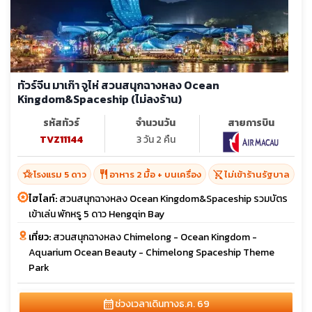
ทัวร์จีน มาเก๊า จูไห่ สวนสนุกฉางหลง Ocean
Kingdom&Spaceship (ไม่ลงร้าน)
รหัสทัวร์
จำนวนวัน
สายการบิน
TVZ11144
3 วัน 2 คืน
hotel_class
restaurant
shopping_cart_off
โรงแรม 5 ดาว
อาหาร 2 มื้อ + บนเครื่อง
ไม่เข้าร้านรัฐบาล
ไฮไลท์:
สวนสนุกฉางหลง Ocean Kingdom&Spaceship รวมบัตร
เข้าเล่น พักหรู 5 ดาว Hengqin Bay
เที่ยว:
สวนสนุกฉางหลง Chimelong - Ocean Kingdom -
Aquarium Ocean Beauty - Chimelong Spaceship Theme
Park
calendar_month
ช่วงเวลาเดินทาง
ธ.ค. 69