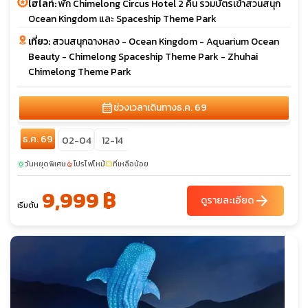
ไฮไลท์:
พัก Chimelong Circus Hotel 2 คืน รวมบัตรเข้าสวนสนุก
Ocean Kingdom และ Spaceship Theme Park
เที่ยว:
สวนสนุกฉางหลง - Ocean Kingdom - Aquarium Ocean
Beauty - Chimelong Spaceship Theme Park - Zhuhai
Chimelong Theme Park
calendar_month
ช่วงเวลาเดินทาง
ธ.ค. 69
ธ.ค. 69
02-04
12-14
วันหยุดพิเศษ
โปรไฟไหม้
ที่เหลือน้อย
sunny
local_fire_department
confirmation_number
9,999 ฿
arrow_forward
ดูรายละเอียด
เริ่มต้น