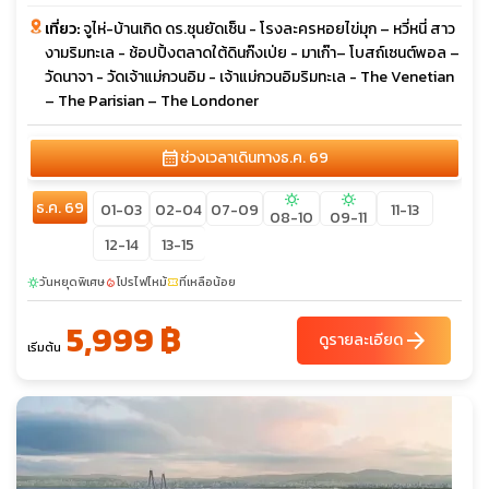
เที่ยว:
จูไห่-บ้านเกิด ดร.ซุนยัดเซ็น - โรงละครหอยไข่มุก – หวี่หนี่ สาว
งามริมทะเล - ช้อปปิ้งตลาดใต้ดินก๊งเป่ย - มาเก๊า– โบสถ์เซนต์พอล –
วัดนาจา - วัดเจ้าแม่กวนอิม - เจ้าแม่กวนอิมริมทะเล - The Venetian
– The Parisian – The Londoner
calendar_month
ช่วงเวลาเดินทาง
ธ.ค. 69
sunny
sunny
ธ.ค. 69
01-03
02-04
07-09
11-13
08-10
09-11
12-14
13-15
วันหยุดพิเศษ
โปรไฟไหม้
ที่เหลือน้อย
sunny
local_fire_department
confirmation_number
5,999 ฿
arrow_forward
ดูรายละเอียด
เริ่มต้น