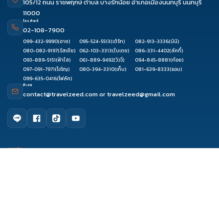
105/12 ถนน ราชพฤกษ์ ตำบล บางรักน้อย อำเภอเมืองนนทบุรี นนทบุรี
11000
โทรศัพท์
02-108-7900
099-432-9990
(อาย)
095-524-5513
(เติร์ก)
082-913-3336
(นินิ)
080-082-9197
(รัสเซีย)
062-103-3313
(ใบเตย)
086-331-4402
(ลัคกี้)
093-889-5151
(ฟ้าใส)
061-889-9492
(วิววี่)
094-845-8881
(ก้อย)
097-091-7971
(โจริญ)
080-394-3310
(เก็บ)
081-639-8333
(แอม)
099-635-0416
(โฟล์ค)
อีเมล
contact@travelzeed.com
or
travelzeed@gmail.com
ดูรีวิว
ติดต่อเซล
จองผ่านแชท
จองผ่านไลน์
เมนูหลัก
หน้าแรก
จัดกรุ๊ปทัวร์
เกี่ยวกับเรา