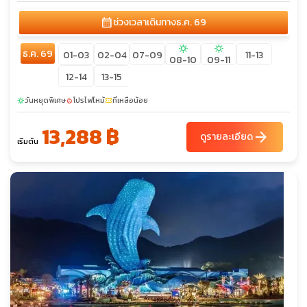
calendar_month
ช่วงเวลาเดินทาง
ธ.ค. 69
sunny
sunny
ธ.ค. 69
01-03
02-04
07-09
11-13
08-10
09-11
12-14
13-15
วันหยุดพิเศษ
โปรไฟไหม้
ที่เหลือน้อย
sunny
local_fire_department
confirmation_number
13,288 ฿
arrow_forward
ดูรายละเอียด
เริ่มต้น