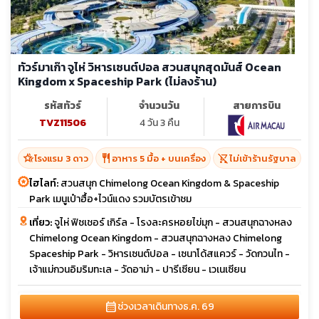
ทัวร์มาเก๊า จูไห่ วิหารเซนต์ปอล สวนสนุกสุดมันส์ Ocean
Kingdom x Spaceship Park (ไม่ลงร้าน)
รหัสทัวร์
จำนวนวัน
สายการบิน
TVZ11506
4 วัน 3 คืน
hotel_class
restaurant
shopping_cart_off
โรงแรม 3 ดาว
อาหาร 5 มื้อ + บนเครื่อง
ไม่เข้าร้านรัฐบาล
ไฮไลท์:
สวนสนุก Chimelong Ocean Kingdom & Spaceship
Park เมนูเป๋าฮื้อ+ไวน์แดง รวมบัตรเข้าชม
เที่ยว:
จูไห่ ฟิชเชอร์ เกิร์ล - โรงละครหอยไข่มุก - สวนสนุกฉางหลง
Chimelong Ocean Kingdom - สวนสนุกฉางหลง Chimelong
Spaceship Park - วิหารเซนต์ปอล - เซนาโด้สแควร์ - วัดกวนไท -
เจ้าแม่กวนอิมริมทะเล - วัดอาม่า - ปารีเซียน - เวเนเซียน
calendar_month
ช่วงเวลาเดินทาง
ธ.ค. 69