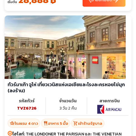
arrow_forward
เริ่มต้น
ทัวร์มาเก๊า จูไห่ เที่ยวเวนิสแห่งเอเชียและโรงละครหอยไข่มุก
(ลงร้าน)
รหัสทัวร์
จำนวนวัน
สายการบิน
TVZ6726
3 วัน 2 คืน
hotel_class
restaurant
shopping_cart
โรงแรม 4 ดาว
อาหาร 5 มื้อ
เข้าร้านรัฐบาล
ไฮไลท์:
THE LONDONER THE PARISIAN และ THE VENETIAN