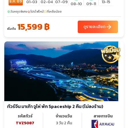
ธ.ค. 69
01-03
02-04
07-09
13-15
08-10
09-11
วันหยุดพิเศษ
โปรไฟไหม้
ที่เหลือน้อย
sunny
local_fire_department
confirmation_number
15,599 ฿
arrow_forward
ดูรายละเอียด
เริ่มต้น
ทัวร์จีน มาเก๊า จูไห่ พัก Spaceship 2 คืน (ไม่ลงร้าน)
รหัสทัวร์
จำนวนวัน
สายการบิน
TVZ5087
3 วัน 2 คืน