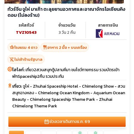
ทัวร์จีน จูไห่ มาเก๊า ตะลุยยานอวกาศและอาณาจักรโอเชียนคิง
ดอม (ไม่ลงร้าน)
รหัสทัวร์
จำนวนวัน
สายการบิน
TVZ10543
3 วัน 2 คืน
hotel_class
restaurant
โรงแรม 4 ดาว
อาหาร 2 มื้อ + บนเครื่อง
shopping_cart_off
ไม่เข้าร้านรัฐบาล
ไฮไลท์:
เที่ยว2สวนสนุกตู้ปลามหึมา ชมโชว์กายกรรม รวมบัตรเข้า
พักSpaceship2คืน รวมประกัน
เที่ยว:
จูไห่ - Zhuhai Spaceship Hotel - Chimelong Show - สวน
สนุกฉางหลง - Chimelong Ocean Kingdom - Aquarium Ocean
Beauty - Chimelong Spaceship Theme Park - Zhuhai
Chimelong Theme Park
calendar_month
ช่วงเวลาเดินทาง
ธ.ค. 69
sunny
sunny