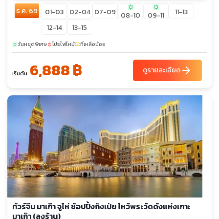
sunny
sunny
ธ.ค. 69
01-03
02-04
07-09
11-13
08-10
09-11
12-14
13-15
วันหยุดพิเศษ
โปรไฟไหม้
ที่เหลือน้อย
sunny
local_fire_department
confirmation_number
6,888 ฿
arrow_forward
ดูรายละเอียด
เริ่มต้น
ทัวร์จีน มาเก๊า จูไห่ ช้อปปิ้งก๊งเป่ย ไหว้พระวัดดังแห่งเกาะ
มาเก๊า (ลงร้าน)