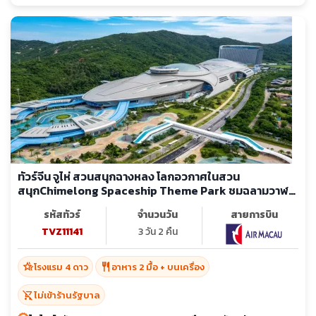
ทัวร์จีน จูไห่ สวนสนุกฉางหลง โลกอวกาศในสวน
สนุกChimelong Spaceship Theme Park ชมฉลามวาฬ
ยักษ์ Chimelong Ocean Kingdom (ไม่ลงร้าน)
รหัสทัวร์
จำนวนวัน
สายการบิน
TVZ11141
3 วัน 2 คืน
hotel_class
restaurant
โรงแรม 4 ดาว
อาหาร 2 มื้อ + บนเครื่อง
shopping_cart_off
ไม่เข้าร้านรัฐบาล