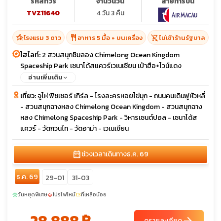
รหัสทัวร์
จำนวนวัน
สายการบิน
TVZ11640
4 วัน 3 คืน
hotel_class
restaurant
shopping_cart_off
โรงแรม 3 ดาว
อาหาร 5 มื้อ + บนเครื่อง
ไม่เข้าร้านรัฐบาล
ไฮไลท์:
2 สวนสนุกชิมลอง Chimelong Ocean Kingdom
Spaceship Park เซนาโด้สแควร์เวเนเชียน เป๋าฮือ+ไวน์แดง
อ่านเพิ่มเติม
เที่ยว:
จูไห่ ฟิชเชอร์ เกิร์ล - โรงละครหอยไข่มุก - ถนนคนเดินฟูหัวหลี่
- สวนสนุกฉางหลง Chimelong Ocean Kingdom - สวนสนุกฉาง
หลง Chimelong Spaceship Park - วิหารเซนต์ปอล - เซนาโด้ส
แควร์ - วัดกวนไท - วัดอาม่า - เวเนเชียน
calendar_month
ช่วงเวลาเดินทาง
ธ.ค. 69
ธ.ค. 69
29-01
31-03
วันหยุดพิเศษ
โปรไฟไหม้
ที่เหลือน้อย
sunny
local_fire_department
confirmation_number
28,888 ฿
ดูรายละเอียด