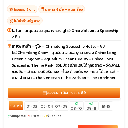
hotel_class
restaurant
โรงแรม 5 ดาว
อาหาร 4 มื้อ + บนเครื่อง
shopping_cart_off
ไม่เข้าร้านรัฐบาล
ไฮไลท์:
ตะลุยสวนสนุกฉางหลง ดูโชว์ Orca พักโรงแรม Spaceship
2 คืน
เที่ยว:
มาเก๊า – จูไห่ – Chimelong Spaceship Hotel – ชม
โชว์Chiemlong Show - สุดมันส์..สวนสนุกฉางหลง Chime Long
Ocean Kingdom - Aquarium Ocean Beauty - Chime Long
Spaceship Theme Park (รวมบัตรเข้า!! เล่นได้ทุกอย่าง) - วัดเจ้าแม่
กวนอิม –เจ้าแม่กวนอิมริมทะเล –โบสถ์เซนต์พอล –เซนาโด้แสควร์ –
ศาลเจ้านาจา –The Venetian + The Parisian + The Londoner
calendar_month
ช่วงเวลาเดินทาง
ธ.ค. 69
sunny
sunny
ธ.ค. 69
01-03
02-04
07-09
13-15
08-10
09-11
วันหยุดพิเศษ
โปรไฟไหม้
ที่เหลือน้อย
sunny
local_fire_department
confirmation_number