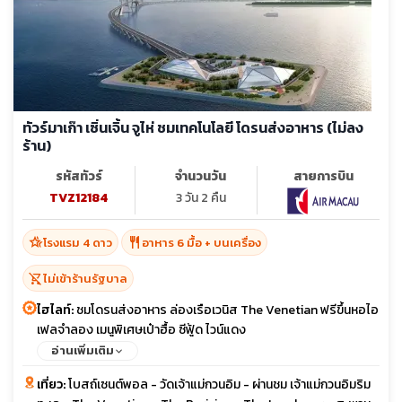
ทัวร์มาเก๊า เซิ่นเจิ้น จูไห่ ชมเทคโนโลยี โดรนส่งอาหาร (ไม่ลง
ร้าน)
รหัสทัวร์
จำนวนวัน
สายการบิน
TVZ12184
3 วัน 2 คืน
hotel_class
restaurant
โรงแรม 4 ดาว
อาหาร 6 มื้อ + บนเครื่อง
shopping_cart_off
ไม่เข้าร้านรัฐบาล
ไฮไลท์:
ชมโดรนส่งอาหาร ล่องเรือเวนิส The Venetian ฟรีขึ้นหอไอ
เฟลจำลอง เมนูพิเศษเป๋าฮื้อ ซีฟู้ด ไวน์แดง
อ่านเพิ่มเติม
เที่ยว:
โบสถ์เซนต์พอล - วัดเจ้าแม่กวนอิม - ผ่านชม เจ้าแม่กวนอิมริม