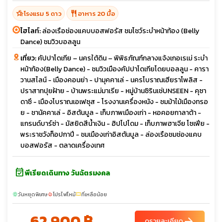
hotel_class
restaurant
โรงแรม 5 ดาว
อาหาร 20 มื้อ
ไฮไลท์:
ล่องเรือช่องแคบบอสฟอรัส ชมโชว์ระบำหน้าท้อง (Belly
Dance) ชมวิวบอลลูน
เที่ยว:
คัปปาโดเกีย – นครใต้ดิน – พิพิธภัณฑ์กลางแจ้งเกอเรเม่ ระบำ
หน้าท้อง(Belly Dance) - ชมวิวเมืองคัปปาโดเกียโดยบอลลูน - คารา
วานสไลน์ - เมืองคอนย่า - ปามุคคาเล่ - นครโบราณเฮียราโพลิส -
ปราสาทปุยฝ้าย - บ้านพระแม่มาเรีย - หมู่บ้านซิรินเช่UNSEEN - คุซา
ดาซึ - เมืองโบราณเอเฟซุส - โรงงานเครื่องหนัง - ชมม้าไม้เมืองทรอ
ย - ชานัคคาเล่ - อิสตันบูล - เก็บภาพเมืองเก่า - หอคอยกาลาต้า -
แกรนด์บาร์ซ่า - มัสยิดสีน้ำเงิน - ฮิปโปโดม - เก็บภาพฮาเจีย โซเฟีย -
พระราชวังท็อปกาปี - ชมเมืองเก่าอิสตันบูล - ล่องเรือชมช่องแคบ
บอสฟอรัส - ตลาดเครื่องเทศ
event_available
พีเรียดเดินทาง วันฉัตรมงคล
วันหยุดพิเศษ
โปรไฟไหม้
ที่เหลือน้อย
sunny
local_fire_department
confirmation_number
62,900 ฿
arrow_forward
ดูรายละเอียด