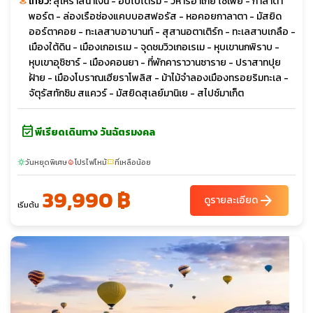
เที่ยว:
สุเหร่าสีน้ำเงิน - ฮิปโปโดรม - วิหารฮาเกีย โซเฟีย - กาลาตา
พอร์ต - ล่องเรือช่องแคบบอสฟอรัส - หอคอยกาลาตา - มัสยิด
ออร์ตาคอย - ทะเลสาบอาบานท์ - สุสานอตาเติร์ก - ทะเลสาบเกลือ -
เมืองใต้ดิน - เมืองเกอเรเม - จุดชมวิวเกอเรเม - หุบเขานกพิราบ -
หุบเขาอุชิซาร์ - เมืองคอนยา - ที่พักคาราวานซาราย - ปราสาทปุย
ฝ้าย - เมืองโบราณเฮียราโพลิส - ม้าไม้จำลองเมืองทรอยริมทะเล -
จัตุรัสทักซิม สแควร์ - มัสยิดสุเลย์มานิเย - สไปซ์มาเก็ต
event_available
พีเรียดเดินทาง วันฉัตรมงคล
วันหยุดพิเศษ
โปรไฟไหม้
ที่เหลือน้อย
sunny
local_fire_department
confirmation_number
39,990 ฿
arrow_forward
ดูรายละเอียด
เริ่มต้น