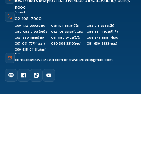
105/12 ถนน ราชพฤกษ์ ตำบล บางรักน้อย อำเภอเมืองนนทบุรี นนทบุรี
11000
โทรศัพท์
02-108-7900
099-432-9990
(อาย)
095-524-5513
(เติร์ก)
082-913-3336
(นินิ)
080-082-9197
(รัสเซีย)
062-103-3313
(ใบเตย)
086-331-4402
(ลัคกี้)
093-889-5151
(ฟ้าใส)
061-889-9492
(วิววี่)
094-845-8881
(ก้อย)
097-091-7971
(โจริญ)
080-394-3310
(เก็บ)
081-639-8333
(แอม)
099-635-0416
(โฟล์ค)
อีเมล
contact@travelzeed.com
or
travelzeed@gmail.com
ดูรีวิว
จองผ่านแชท
จองผ่านไลน์
โทรจองทัวร์
เมนูหลัก
หน้าแรก
จัดกรุ๊ปทัวร์
เกี่ยวกับเรา