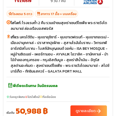
TVZ10519
9 วัน 7 คืน
hotel_class
restaurant
โรงแรม 5 ดาว
อาหาร 17 มื้อ + บนเครื่อง
ไฮไลท์:
โรงแรมถ้ำ 2 คืน รวมเข้าชมสุเหร่าเซนต์โซเฟีย พระราชวังโด
ลมาบาเช่ ล่องเรือบอสฟอรัส
เที่ยว:
นครใต้ดิน - หุบเขาอุชิซาร์ - หุบเขาเดฟเรนท์ - หุบเขาเกอเรเม่ -
เมืองปามุคคาเล่ - ปราสาทปุยฝ้าย - สุสานโรมันโบราณ - วิหารเทพี
อาร์เทมิสโบราณ - โบสถ์นักบุญเซนต์ จอห์น - ISA BEY MOSQUE -
หมู่บ้านซิเรนเซ่ - เพอร์กามอน - AYVALIK ไอวาลิค - ชานัคคาเล่ - ม้า
ไม้จำลองกรุงทรอย - กรุงอิสตันบูล - สุเหร่าสีน้ำเงิน - จัตุรัส
สุลต่านอะห์เมต - สุเหร่าเซนต์โซเฟีย - พระราชวังโดลมาบาเช่ - สไปซ์
มาร์เก็ต - ทักซิมแสควร์ - GALATA PORT MALL
event_available
พีเรียดเดินทาง วันฉัตรมงคล
วันหยุดพิเศษ
โปรไฟไหม้
ที่เหลือน้อย
sunny
local_fire_department
confirmation_number
50,988 ฿
arrow_forward
ดูรายละเอียด
เริ่มต้น