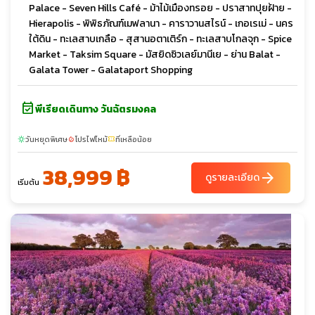
Palace - Seven Hills Café - ม้าไม้เมืองทรอย - ปราสาทปุยฝ้าย -
Hierapolis - พิพิธภัณฑ์เมฟลานา - คาราวานสไรน์ - เกอเรเม่ - นคร
ใต้ดิน - ทะเลสาบเกลือ - สุสานอตาเติร์ก - ทะเลสาบโกลจุก - Spice
Market - Taksim Square - มัสยิดซิวเลย์มานีเย - ย่าน Balat -
Galata Tower - Galataport Shopping
event_available
พีเรียดเดินทาง วันฉัตรมงคล
วันหยุดพิเศษ
โปรไฟไหม้
ที่เหลือน้อย
sunny
local_fire_department
confirmation_number
38,999 ฿
arrow_forward
ดูรายละเอียด
เริ่มต้น