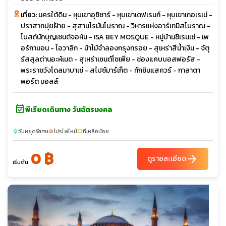
เที่ยว:
นครใต้ดิน - หุบเขาอุชิซาร์ - หุบเขาเดฟเรนท์ - หุบเขาเกอเรเม่ -
ปราสาทปุยฝ้าย - สุสานโรมันโบราณ - วิหารแห่งอาร์เทมิสโบราณ -
โบสถ์นักบุญเซนต์จอห์น - ISA BEY MOSQUE - หมู่บ้านซิเรนเซ่ - เพ
อร์กามอน - ไอวาลิก - ม้าไม้จำลองกรุงทรอย - สุเหร่าสีน้ำเงิน - จัตุ
รัสสุลต่านอะห์เมต - สุเหร่าเซนต์โซเฟีย - ช่องแคบบอสฟอรัส -
พระราชวังโดลมาบาเช่ - สไปซ์มาร์เก็ต - ทักซิมแสควร์ - กาลาตา
พอร์ต มอลล์
event_available
พีเรียดเดินทาง วันฉัตรมงคล
วันหยุดพิเศษ
โปรไฟไหม้
ที่เหลือน้อย
sunny
local_fire_department
confirmation_number
0 ฿
arrow_forward
ดูรายละเอียด
เริ่มต้น