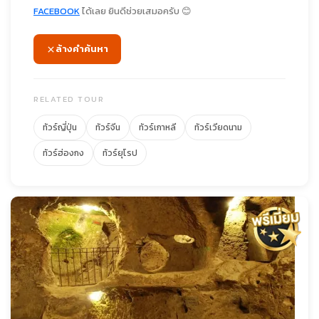
FACEBOOK
ได้เลย ยินดีช่วยเสมอครับ 😊
ล้างคำค้นหา
RELATED TOUR
ทัวร์ญี่ปุ่น
ทัวร์จีน
ทัวร์เกาหลี
ทัวร์เวียดนาม
ทัวร์ฮ่องกง
ทัวร์ยุโรป