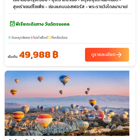
สุเหร่าเซนต์โซเฟีย - ช่องแคบบอสฟอรัส - พระราชวังโดลมาบาเช่
event_available
พีเรียดเดินทาง วันฉัตรมงคล
วันหยุดพิเศษ
โปรไฟไหม้
ที่เหลือน้อย
sunny
local_fire_department
confirmation_number
49,988 ฿
arrow_forward
ดูรายละเอียด
เริ่มต้น