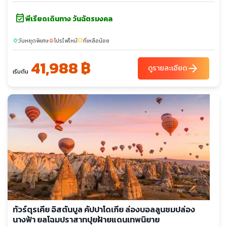
event_available
พีเรียดเดินทาง วันฉัตรมงคล
วันหยุดพิเศษ
โปรไฟไหม้
ที่เหลือน้อย
sunny
local_fire_department
confirmation_number
41,988 ฿
arrow_forward
ดูรายละเอียด
เริ่มต้น
ทัวร์ตุรเคีย อิสตันบูล คัปปาโดเกีย ล่องบอลลูนชมปล่อง
นางฟ้า ยลโฉมปราสาทปุยฝ้ายแดนเทพนิยาย