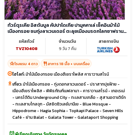
ทัวร์ตุรเคีย อิสตันบูล คัปปาโดเกีย ปามุคคาเล่ เช็คอินม้าไม้
เมืองทรอย ชมทุ่งลาเวนเดอร์ ตะลุยเมืองมรดกโลกซาฟราน
โบลู
รหัสทัวร์
จำนวนวัน
สายการบิน
TVZ10408
9 วัน 7 คืน
hotel_class
restaurant
โรงแรม 4 ดาว
อาหาร 18 มื้อ + บนเครื่อง
ไฮไลท์:
ม้าไม้เมืองทรอย เมืองฮีเยราโพลิส คาราวานสไรน์
เที่ยว:
ม้าไม้เมืองทรอย - ทุ่งดอกลาเวนเดอร์ - ปราสาทปุยฝ้าย -
เมืองฮีเยราโพลิส - พิพิธภัณฑ์เมฟลานา - คาราวานสไรน์ - เกอเรเม่
- นครใต้ดิน Underground City - ทะเลสาบเกลือ - สุสานอตาเติร์ก
- ทะเลสาบโกลจุก - มัสยิดซิวเลย์มานีเย - Blue Mosque -
Hippodrome - Hagia Sophia - Topkapi Palace - Seven Hills
Café - ย่าน Balat - Galata Tower - Galataport Shopping
event_available
พีเรียดเดินทาง วันฉัตรมงคล