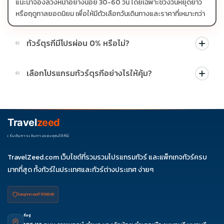
แนะนำจองล่วงหน้าอย่างน้อย 30-60 วัน โดยเฉพาะช่วงวันหยุดยาว
หรือฤดูกาลยอดนิยม เพื่อให้มีตัวเลือกวันเดินทางและราคาที่เหมาะกว่า
ทัวร์ตุรกีมีโปรผ่อน 0% หรือไม่?
02
บางโปรแกรมมีโปรผ่อน 0% หรือโปรโมชั่นบัตรเครดิตตามเงื่อนไขที่
เลือกโปรแกรมทัวร์ตุรกีอย่างไรให้คุ้ม?
03
บริษัทกำหนด สามารถดูสัญลักษณ์โปรโมชั่นในรายการทัวร์แต่ละ
รายการได้
ควรดูจำนวนวัน ไฮไลต์ที่รวมจริง โรงแรม สายการบิน มื้ออาหาร และ
ช่วงราคา ไม่ควรเทียบจากราคาต่ำสุดเพียงอย่างเดียว
Travel
zeed
เริ่มต้นการเดินทางของคุณได้ที่นี่
TravelZeed.com เว็บไซต์ที่รวมรวมโปรแกรมทัวร์ และแพ็กเกจทัวร์ครบ
มากที่สุด ทั้งทัวร์ในประเทศและทัวร์ต่างประเทศ ง่ายๆ
ใบอนุญาต เลขที่ 11/08038
ที่อยู่