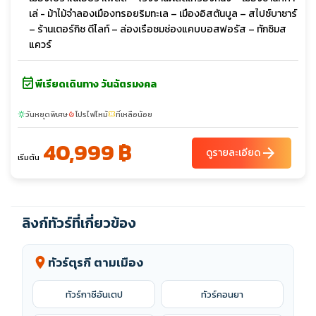
เล่ - ม้าไม้จำลองเมืองทรอยริมทะเล – เมืองอิสตันบูล – สไปซ์บาซาร์
– ร้านเตอร์กิช ดีไลท์ – ล่องเรือชมช่องแคบบอสฟอรัส – ทักซิมส
แควร์
event_available
พีเรียดเดินทาง วันฉัตรมงคล
วันหยุดพิเศษ
โปรไฟไหม้
ที่เหลือน้อย
sunny
local_fire_department
confirmation_number
40,999 ฿
arrow_forward
ดูรายละเอียด
เริ่มต้น
ลิงก์ทัวร์ที่เกี่ยวข้อง
ทัวร์ตุรกี ตามเมือง
location_on
ทัวร์กาซีอันเตป
ทัวร์คอนยา