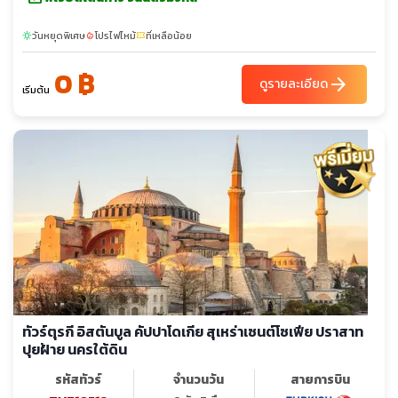
วันหยุดพิเศษ
โปรไฟไหม้
ที่เหลือน้อย
sunny
local_fire_department
confirmation_number
0 ฿
arrow_forward
ดูรายละเอียด
เริ่มต้น
ทัวร์ตุรกี อิสตันบูล คัปปาโดเกีย สุเหร่าเซนต์โซเฟีย ปราสาท
ปุยฝ้าย นครใต้ดิน
รหัสทัวร์
จำนวนวัน
สายการบิน