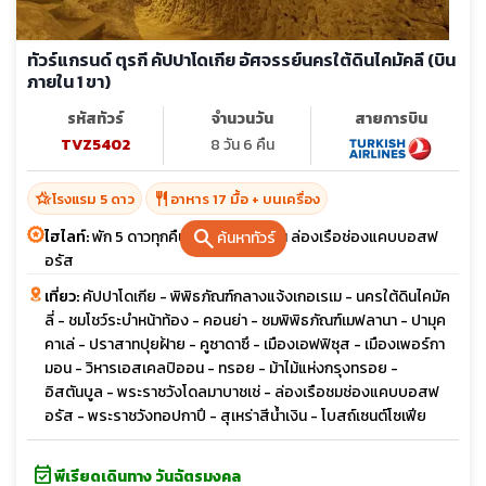
ทัวร์แกรนด์ ตุรกี คัปปาโดเกีย อัศจรรย์นครใต้ดินไคมัคลี (บิน
ภายใน 1 ขา)
รหัสทัวร์
จำนวนวัน
สายการบิน
TVZ5402
8 วัน 6 คืน
hotel_class
restaurant
โรงแรม 5 ดาว
อาหาร 17 มื้อ + บนเครื่อง
search
ไฮไลท์:
พัก 5 ดาวทุกคืน โรงแรมถ้ำ 2 คืน ล่องเรือช่องแคบบอสฟ
ค้นหาทัวร์
อรัส
เที่ยว:
คัปปาโดเกีย - พิพิธภัณฑ์กลางแจ้งเกอเรเม - นครใต้ดินไคมัค
ลี่ - ชมโชว์ระบำหน้าท้อง - คอนย่า - ชมพิพิธภัณฑ์เมฟลานา - ปามุค
คาเล่ - ปราสาทปุยฝ้าย - คูซาดาซึ - เมืองเอฟฟิซุส - เมืองเพอร์กา
มอน - วิหารเอสเคลปิออน - ทรอย - ม้าไม้แห่งกรุงทรอย -
อิสตันบูล - พระราชวังโดลมาบาชเช่ - ล่องเรือชมช่องแคบบอสฟ
อรัส - พระราชวังทอปกาปึ - สุเหร่าสีน้ำเงิน - โบสถ์เซนต์โซเฟีย
event_available
พีเรียดเดินทาง วันฉัตรมงคล