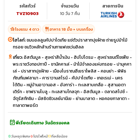
รหัสทัวร์
จำนวนวัน
สายการบิน
TVZ10903
10 วัน 7 คืน
hotel_class
restaurant
โรงแรม 4 ดาว
อาหาร 18 มื้อ + บนเครื่อง
ไฮไลท์:
ชมบอลลูนคัปปาโดเกีย แช่ตัวปราสาทปุยฝ้าย ถ่ายรูปม้าไม้
ทรอย ชมวิวหลักล้านร้านกาแฟเซเว่นฮิลล
เที่ยว:
อิสตันบูล - สุเหร่าสีน้ำเงิน - ฮิปโปโดรม - สุเหร่าเซนต์โซเฟีย -
พระราชวังทอปกาปี - ชานัคคาเล่ - ม้าไม้จำลองแห่งทรอย - ปามุคคา
เล่ - ปราสาทปุยฝ้าย - เมืองโบราณฮีเยราโพลิส - คอนย่า - พิพิธ
ภัณฑ์เมฟลานา - คาราวานสไรน์ - คัปปาโดเกีย - เกอเรเม่ - นคร
ใต้ดิน - หมู่บ้านอาวานอส - อังการ่า - ทะเลสาบเกลือ - สุสานอตา
เติร์ก - ซาฟรานโบลู - ทะเลสาบโกลจุก - อิสตันบูล - ตลาดสไปซ์ -
จัตุรัสทักซิม - มัสยิดซิวเลย์มานีเย - ย่านบาลาต - หอคอยกาลาตา -
กาลาตาพอร์ต
event_available
พีเรียดเดินทาง วันฉัตรมงคล
วันหยุดพิเศษ
โปรไฟไหม้
ที่เหลือน้อย
sunny
local_fire_department
confirmation_number