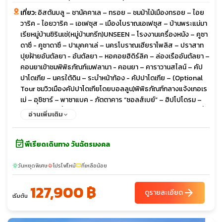
เที่ยว:
อิสตันบลู – ชานัคคาเล – ทรอย – ชมม้าไม้เมืองทรอย – ไอย
วาริค - ไอยวาริค – เอเฟซุส – เมืองโบราณเอเฟซุส – บ้านพระแม่มา
เรียหมู่บ้านซิรินเช่(หมู่บ้านกรีก)UNSEEN – โรงงานเครื่องหนัง – คูซา
ดาซึ - คูซาดาซึ – ปามุคคาเล่ – นครโบราณเฮียราโพลิส – ปราสาท
ปุยฝ้ายอันตัลยา - อันตัลยา – หอคอยฮิดิร์ลิค – ล่องเรืออันตัลยา –
คอนยาเข้าชมพิพิธภัณฑ์เมฟลานา - คอนยา – คาราวานสไลน์ – คัป
ปาโดเกีย – นครใต้ดิน – ระบำหน้าท้อง - คัปปาโดเกีย – (Optional
Tour ชมวิวเมืองคัปปาโดเกียโดยบอลลูน)พิพิธภัณฑ์กลางแจ้งเกอเร
เม่ – อุชิซาร์ – พาซาแบค - ภัตตาคาร “ซอลส์เบย์” – ฮิปโปโดรม –
เข้าชมสุเหร่าสีน้ำเงินสุเหร่าเซนต์โซเฟีย(สิ่งมหัศจรรย์ของโลก) – ที่
อ่านเพิ่มเติม
เก็บน้ำใต้ดินเยราบาตัน - เข้าชมพระราชวังทอปคาปึ – รวมค่าเข้า
ฮาเร็ม(Harem) ล่องเรือชมช่องแคบบอสฟอรัส – ช้อปปิ้งแกรนด์
event_available
บาซาร์ - เข้าชมพระราชวังโดลมาบาเชห์
พีเรียดเดินทาง วันฉัตรมงคล
วันหยุดพิเศษ
โปรไฟไหม้
ที่เหลือน้อย
sunny
local_fire_department
confirmation_number
127,900 ฿
arrow_forward
ดูรายละเอียด
เริ่มต้น