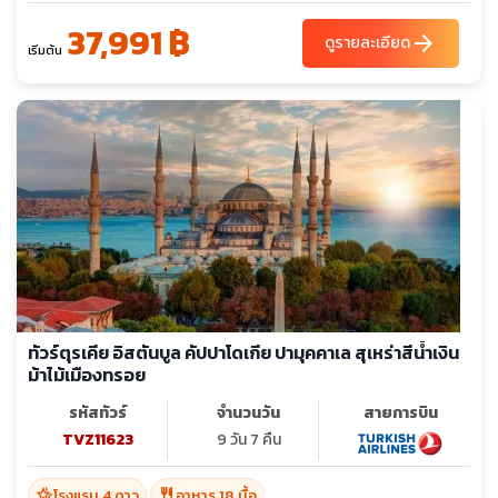
37,991 ฿
arrow_forward
ดูรายละเอียด
เริ่มต้น
ทัวร์ตุรเคีย อิสตันบูล คัปปาโดเกีย ปามุคคาเล สุเหร่าสีน้ำเงิน
ม้าไม้เมืองทรอย
รหัสทัวร์
จำนวนวัน
สายการบิน
TVZ11623
9 วัน 7 คืน
hotel_class
restaurant
โรงแรม 4 ดาว
อาหาร 18 มื้อ