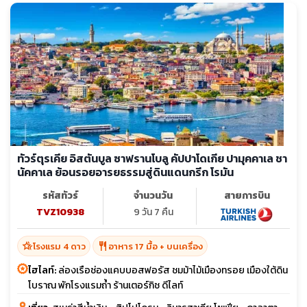
ทัวร์ตุรเคีย อิสตันบูล ซาฟรานโบลู คัปปาโดเกีย ปามุคคาเล ชา
นัคคาเล ย้อนรอยอารยธรรมสู่ดินแดนกรีก โรมัน
รหัสทัวร์
จำนวนวัน
สายการบิน
TVZ10938
9 วัน 7 คืน
hotel_class
restaurant
โรงแรม 4 ดาว
อาหาร 17 มื้อ + บนเครื่อง
ไฮไลท์:
ล่องเรือช่องแคบบอสฟอรัส ชมม้าไม้เมืองทรอย เมืองใต้ดิน
โบราณ พักโรงแรมถ้ำ ร้านเตอร์กิช ดีไลท์