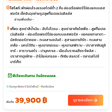
ไฮไลท์:
พักผ่อนโรงแรมสไตล์ถ้ำ 2 คืน ล่องเรือเฟอร์รี่ช่องแคบบอส
ฟอรัส เช็คอินจุดถ่ายรูปลูฟท็อปเซเว่นฮิลล์ส
อ่านเพิ่มเติม
เที่ยว:
สุเหร่าสีน้ำเงิน - ฮิปโปโดรม - สุเหร่าฮาเกียโซเฟีย - ลูฟท็อปเซ
เว่นฮิลล์ส - ล่องเรือเฟอร์รี่ช่องแคบบอสฟอรัส - หอคอยกาลาตา -
มัสยิดออร์ตาคอย - ทะเลสาบอบันต์ - สุสานอตาเติร์ก - ทะเลสาบ
เกลือ - นครใต้ดิน - หุบเขาเกอเรเม - หุบเขานกพิราบ - ปราสาทหินยูชิ
ซาร์ - คาราวานสไร - ปามุคคาเล - เมืองโบราณเฮียราโพลิส -
ปราสาทปุยฝ้าย - ม้าไม้แห่งทรอย - ทักซิม สแควร์ - ตลาดสไปซ์
มาร์เก็ต
event_available
พีเรียดเดินทาง วันฉัตรมงคล
วันหยุดพิเศษ
โปรไฟไหม้
ที่เหลือน้อย
sunny
local_fire_department
confirmation_number
39,900 ฿
arrow_forward
ดูรายละเอียด
เริ่มต้น