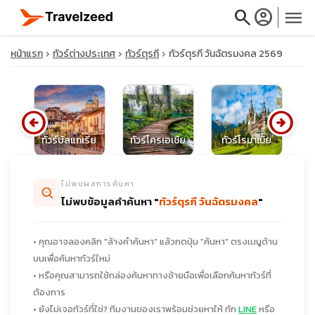
search
account_circle
menu
หน้าแรก
ทัวร์ต่างประเทศ
ทัวร์ตุรกี
ทัวร์ตุรกี วันฉัตรมงคล 2569
arrow_circle_left
arrow_circle_right
close
ศส
ทัวร์บัลแกเรีย
ทัวร์โครเอเชีย
ทัวร์โรมาเนีย
ท
travel_explore
ไม่พบผลการค้นหา
ไม่พบข้อมูลคำค้นหา "
ทัวร์ตุรกี วันฉัตรมงคล
"
calendar_month
• คุณอาจลองคลิก "ล้างคำค้นหา" แล้วกดปุ่ม "ค้นหา" ตรงเมนูด้าน
search
บนเพื่อค้นหาทัวร์ใหม่
• หรือคุณสามารถใช้กล่องค้นหาทางซ้ายมือเพื่อเลือกค้นหาทัวร์ที่
ต้องการ
• ยังไม่เจอทัวร์ที่ใช่? ทีมงานของเราพร้อมช่วยหาให้ ทัก
LINE
หรือ