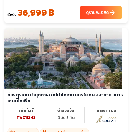
36,999 ฿
arrow_forward
ดูรายละเอียด
เริ่มต้น
ทัวร์ตุรเคีย ปามุคคาเล่ คัปปาโดเกีย นครใต้ดิน อลาคาติ วิหาร
เซนต์โซเฟีย
รหัสทัวร์
จำนวนวัน
สายการบิน
TVZ11342
8 วัน 5 คืน