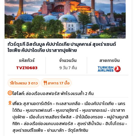
ทัวร์ตุรกี อิสตันบูล คัปปาโดเกีย ปามุคคาเล่ สุเหร่าเซนต์
โซเฟีย คัปปาโดเกีย ปราสาทปุยฝ้าย
รหัสทัวร์
จำนวนวัน
สายการบิน
TVZ10683
9 วัน 7 คืน
hotel_class
restaurant
โรงแรม 3 ดาว
อาหาร 17 มื้อ
ไฮไลท์:
ล่องเรือบอสฟอรัส พักโรงแรมถ้ำ 2 คืน
เที่ยว:
สุสานอตาร์เติร์ก - ทะเลสาบเกลือ - เมืองคัปปาโดเกีย - นคร
ใต้ดิน - หุบเขาเดฟเรนท์ - หุบเขาอุซิซาร์ - หุบเขาเกอเรเม่ - ปราสาท
ปุยฝ้าย - เมืองโบราณเฮียราโพลิส - ม้าไม้เมืองทรอย - หมู่บ้านคูมาลิ
กิชิก - ล่องเรือช่องแคบบอสฟอรัส - สุเหร่าสีน้ำเงิน - ฮิปโปโดรม -
สุเหร่าเซนต์โซเฟีย - ย่านบาลัท - จัตุรัสทักซิม