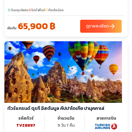
วันหยุดพิเศษ
โปรไฟไหม้
ที่เหลือน้อย
sunny
local_fire_department
confirmation_number
65,900 ฿
arrow_forward
ดูรายละเอียด
เริ่มต้น
ทัวร์แกรนด์ ตุรกี อิสตันบูล คัปปาโดเกีย ปามุคคาเล่
รหัสทัวร์
จำนวนวัน
สายการบิน
TVZ8897
9 วัน 7 คืน