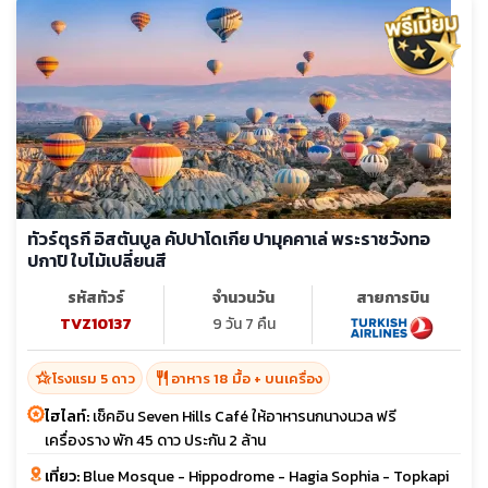
ทัวร์ตุรกี อิสตันบูล คัปปาโดเกีย ปามุคคาเล่ พระราชวังทอ
ปกาปิ ใบไม้เปลี่ยนสี
รหัสทัวร์
จำนวนวัน
สายการบิน
TVZ10137
9 วัน 7 คืน
hotel_class
restaurant
โรงแรม 5 ดาว
อาหาร 18 มื้อ + บนเครื่อง
ไฮไลท์:
เช็คอิน Seven Hills Café ให้อาหารนกนางนวล ฟรี
เครื่องราง พัก 45 ดาว ประกัน 2 ล้าน
เที่ยว:
Blue Mosque - Hippodrome - Hagia Sophia - Topkapi