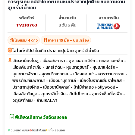
ทัวร์ตุรเคีย คัปปาโดเกีย เดินชมปราสาทปุยฝ้าย ชมความงาม
สุเหร่าสีน้ำเงิน
รหัสทัวร์
จำนวนวัน
สายการบิน
TVZ10763
8 วัน 6 คืน
hotel_class
restaurant
โรงแรม 4 ดาว
อาหาร 15 มื้อ + บนเครื่อง
ไฮไลท์:
คัปปาโดเกีย ปราสาทปุยฝ้าย สุเหร่าสีน้ำเงิน
เที่ยว:
เมืองโบลู - เมืองอังการา - สุสานอตาเติร์ก - ทะเลสาบเกลือ -
เมืองคัปปาโดเกีย - นครใต้ดิน - หุบเขาอุชิซาร์ - หุบเขาแห่งรัก -
หุบเขานกพิราบ - จุดชมวิวเกอเรเม่ - เมืองคอนย่า - คาราวานซาราย -
พิพิธภัณฑ์เมฟลานา - เมืองปามุคคาเล่ - เมืองโบราณเฮียราโพลิส -
ปราสาทปุยฝ้าย - เมืองชานัคคาเล่ - ม้าไม้จำลอง Hollywood -
เมืองอิสตันบูล - สุเหร่าสีน้ำเงิน - ฮิปโปโดรม - สุเหร่าเซ็นต์โซเฟีย -
จตุรัสทักซิม - ย่าน BALAT
event_available
พีเรียดเดินทาง วันฉัตรมงคล
วันหยุดพิเศษ
โปรไฟไหม้
ที่เหลือน้อย
sunny
local_fire_department
confirmation_number