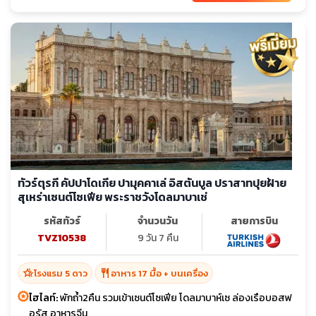
ทัวร์ตุรกี คัปปาโดเกีย ปามุคคาเล่ อิสตันบูล ปราสาทปุยฝ้าย
สุเหร่าเซนต์โซเฟีย พระราชวังโดลมาบาเช่
รหัสทัวร์
จำนวนวัน
สายการบิน
TVZ10538
9 วัน 7 คืน
hotel_class
restaurant
โรงแรม 5 ดาว
อาหาร 17 มื้อ + บนเครื่อง
ไฮไลท์:
พักถ้ำ2คืน รวมเข้าเซนต์โซเฟีย โดลมาบาห์เซ ล่องเรือบอสฟ
อรัส อาหารจีน