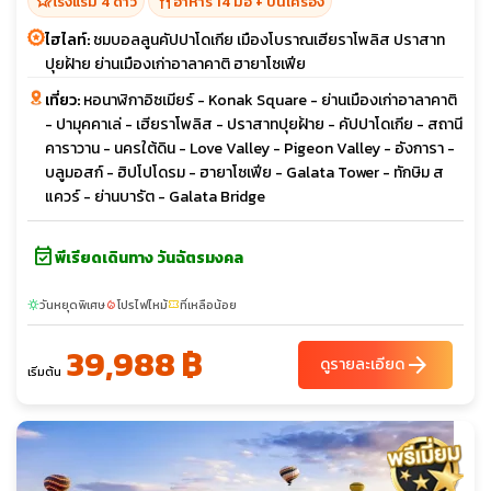
hotel_class
restaurant
โรงแรม 4 ดาว
อาหาร 14 มื้อ + บนเครื่อง
ไฮไลท์:
ชมบอลลูนคัปปาโดเกีย เมืองโบราณเฮียราโพลิส ปราสาท
ปุยฝ้าย ย่านเมืองเก่าอาลาคาติ ฮายาโซเฟีย
เที่ยว:
หอนาฬิกาอิซเมียร์ - Konak Square - ย่านเมืองเก่าอาลาคาติ
- ปามุคคาเล่ - เฮียราโพลิส - ปราสาทปุยฝ้าย - คัปปาโดเกีย - สถานี
คาราวาน - นครใต้ดิน - Love Valley - Pigeon Valley - อังการา -
บลูมอสก์ - ฮิปโปโดรม - ฮายาโซเฟีย - Galata Tower - ทักษิม ส
แควร์ - ย่านบารัต - Galata Bridge
event_available
พีเรียดเดินทาง วันฉัตรมงคล
วันหยุดพิเศษ
โปรไฟไหม้
ที่เหลือน้อย
sunny
local_fire_department
confirmation_number
39,988 ฿
arrow_forward
ดูรายละเอียด
เริ่มต้น