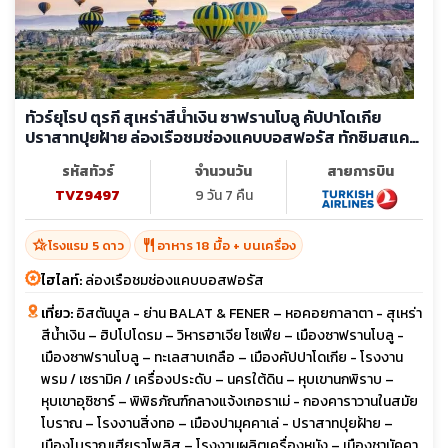
ทัวร์ยุโรป ตุรกี สุเหร่าสีน้ำเงิน ซาฟรานโบลู คัปปาโดเกีย
ปราสาทปุยฝ้าย ล่องเรือชมช่องแคบบอสฟอรัส ทักซิมสแคว
ร์
รหัสทัวร์
จำนวนวัน
สายการบิน
TVZ9497
9 วัน 7 คืน
hotel_class
restaurant
โรงแรม 5 ดาว
อาหาร 18 มื้อ + บนเครื่อง
ไฮไลท์:
ล่องเรือชมช่องแคบบอสฟอรัส
เที่ยว:
อิสตันบูล - ย่าน BALAT & FENER – หอคอยกาลาตา - สุเหร่า
สีน้ำเงิน – ฮิปโปโดรม – วิหารฮาเจีย โซเฟีย – เมืองซาฟรานโบลู -
เมืองซาฟรานโบลู – ทะเลสาบเกลือ – เมืองคัปปาโดเกีย - โรงงาน
พรม / เซรามิค / เครื่องประดับ – นครใต้ดิน – หุบเขานกพิราบ –
หุบเขาอุซิซาร์ – พิพิธภัณฑ์กลางแจ้งเกอราเม่ - กองคาราวานในสมัย
โบราณ – โรงงานสิ่งทอ – เมืองปามุคคาเล่ - ปราสาทปุยฝ้าย –
เมืองโบราณเฮียราโพลิส – โรงงานผลิตเครื่องหนัง – เมืองชานัคคา