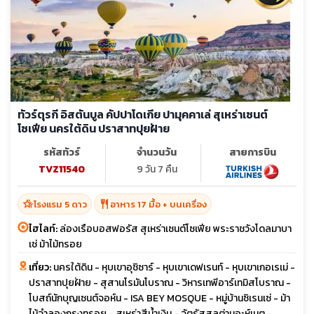
ทัวร์ตุรกี อิสตันบูล คัปปาโดเกีย ปามุคคาเล่ สุเหร่าเซนต์
โซเฟีย นครใต้ดิน ปราสาทปุยฝ้าย
รหัสทัวร์
จำนวนวัน
สายการบิน
TVZ11540
9 วัน 7 คืน
hotel_class
restaurant
โรงแรม 5 ดาว
อาหาร 17 มื้อ + บนเครื่อง
ไฮไลท์:
ล่องเรือบอสฟอรัส สุเหร่าเซนต์โซเฟีย พระราชวังโดลมาบา
เช่ ม้าไม้ทรอย
เที่ยว:
นครใต้ดิน - หุบเขาอุชิซาร์ - หุบเขาเดฟเรนท์ - หุบเขาเกอเรเม่ -
ปราสาทปุยฝ้าย - สุสานโรมันโบราณ - วิหารเทพีอาร์เทมิสโบราณ -
โบสถ์นักบุญเซนต์จอห์น - ISA BEY MOSQUE - หมู่บ้านซิเรนเซ่ - ม้า
ไม้จำลองกรุงทรอย - สุเหร่าสีน้ำเงิน - จัตุรัสสุลต่านอะห์เมต -