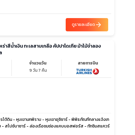
arrow_forward
ดูรายละเอียด
ุเหร่าสีน้ำเงิน ทะเลสาบเกลือ คัปปาโดเกีย ม้าไม้จำลอง
ล
จำนวนวัน
สายการบิน
9 วัน 7 คืน
รใต้ดิน - หุบเขานกพิราบ - หุบเขาอุซิซาร์ - พิพิธภัณฑ์กลางแจ้งเก
ย - สไปซ์บาซาร์ - ล่องเรือชมช่องแคบบอสฟอรัส - ทักซิมสแควร์