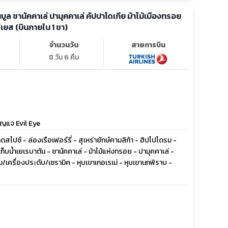
ันบูล ชานัคคาเล่ ปามุคคาเล่ คัปปาโดเกีย ม้าไม้เมืองทรอย
ีเยส (บินภายใน 1 ขา)
จำนวนวัน
สายการบิน
8 วัน 6 คืน
ุญแจ Evil Eye
ซ์ - ล่องเรือเฟอร์รี่ - สุเหร่ายักษ์คามลิก้า - ฮิปโปโดรม -
งเก็บน้ำเยเรบาตัน - ชานัคคาเล่ - ม้าไม้แห่งทรอย - ปามุคคาเล่ -
/เครื่องประดับ/เซรามิค - หุบเขาเกอเรเม่ - หุบเขานกพิราบ -