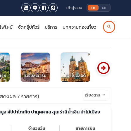
เข้าสู่ระบบ
TH
EN
รไฟไหม้
จัดกรุ๊ปทัวร์
บริการ
บทความท่องเที่ยว
search
arrow_circle_right
เรีย
ทัวร์บัลแกเรีย
ทัวร์โปแลนด์
ทัวร์โครเอเชีย
เรียงตาม
keyboard_arrow_down
แสดงผล 7 รายการ)
นบูล คัปปาโดเกีย ปามุคคาเล สุเหร่าสีน้ำเงิน ม้าไม้เมือง
จำนวนวัน
สายการบิน