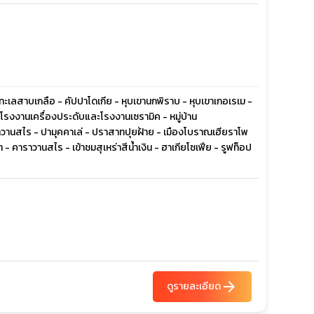
ทะเลสาบเกลือ - คัปปาโดเกีย - หุบเขานกพิราบ - หุบเขาเกอเรเม -
งงานเครื่องประดับและโรงงานเซรามิค - หมู่บ้าน
ราวานสไร - ปามุคคาเล่ - ปราสาทปุยฝ้าย - เมืองโบราณเฮียราโพ
- คาราวานสไร - เข้าชมสุเหร่าสีน้ำเงิน - ฮาเกียโซเฟีย - รูฟท็อป
arrow_forward
ดูรายละเอียด