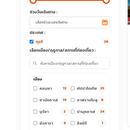
ช่วงวันเดินทาง :
ประเทศ :
ตุรกี
26
เลือกเมือง/ฤดูกาล/สถานที่ท่องเที่ยว :
search
เมือง
คอนยา
คัปปาโดเกีย
12
25
ชานัคคาเล่
ซาฟรานโบลู
19
8
บูร์ซา
ปามุคคาเล่
2
24
อังการา
อิซมีร์
9
1