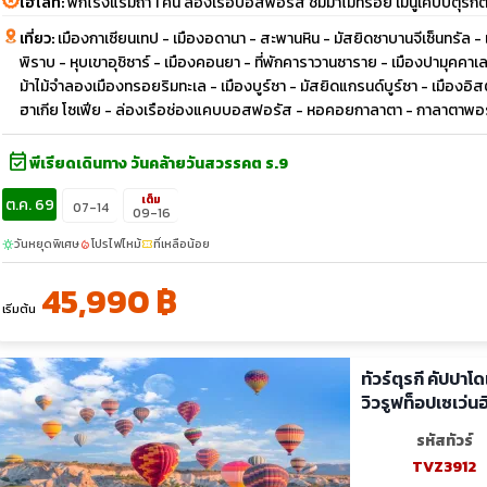
ไฮไลท์:
พักโรงแรมถ้ำ 1 คืน ล่องเรือบอสฟอรัส ชมม้าไม้ทรอย เมนูเคบับตุรกีต
เที่ยว:
เมืองกาเซียนเทป - เมืองอดานา - สะพานหิน - มัสยิดซาบานจีเซ็นทรัล - เ
พิราบ - หุบเขาอุชิซาร์ - เมืองคอนยา - ที่พักคาราวานซาราย - เมืองปามุคคา
ม้าไม้จำลองเมืองทรอยริมทะเล - เมืองบูร์ซา - มัสยิดแกรนด์บูร์ซา - เมืองอิสตั
ฮาเกีย โซเฟีย - ล่องเรือช่องแคบบอสฟอรัส - หอคอยกาลาตา - กาลาตาพอ
event_available
พีเรียดเดินทาง วันคล้ายวันสวรรคต ร.9
เต็ม
ต.ค. 69
07-14
09-16
วันหยุดพิเศษ
โปรไฟไหม้
ที่เหลือน้อย
sunny
local_fire_department
confirmation_number
45,990 ฿
เริ่มต้น
ทัวร์ตุรกี คัปปา
วิวรูฟท็อปเซเว่นฮ
รหัสทัวร์
TVZ3912