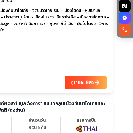
้นตำรับ
มืองคัปปาโดเกีย - จุดชมวิวเกอเรเม - เมืองใต้ดิน - หุบเขานก
เล - ปราสาทปุยฝ้าย - เมืองโบราณเฮียราโพลิส - เมืองซานัคคาเล -
นบูล - จตุรัสทักซิมสแควร์ - สุเหร่าสีน้ำเงิน - ฮิปโปโดรม - วิหาร
call
ร์ต
arrow_forward
ดูรายละเอียด
โดเกีย อิสตันบูล อังการา ชมบอลลูนเมืองคัปปาโดเกียและ
ิลสื (ลงร้าน)
จำนวนวัน
สายการบิน
9 วัน 6 คืน