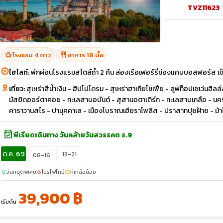
TVZ11623
hotel_class
restaurant
โรงแรม 4 ดาว
อาหาร 18 มื้อ
ไฮไลท์:
พักผ่อนโรงแรมสไตล์ถ้ำ 2 คืน ล่องเรือเฟอร์รี่ช่องแคบบอสฟอรัส เช็
เที่ยว:
สุเหร่าสีน้ำเงิน - ฮิปโปโดรม - สุเหร่าฮาเกียโซเฟีย - ลูฟท็อปเซเว่น
มัสยิดออร์ตาคอย - ทะเลสาบอบันต์ - สุสานอตาเติร์ก - ทะเลสาบเกลือ - นครใต
คาราวานสไร - ปามุคคาเล - เมืองโบราณเฮียราโพลิส - ปราสาทปุยฝ้าย - ม้าไ
event_available
พีเรียดเดินทาง วันคล้ายวันสวรรคต ร.9
ต.ค. 69
13-21
08-16
วันหยุดพิเศษ
โปรไฟไหม้
ที่เหลือน้อย
sunny
local_fire_department
confirmation_number
39,900 ฿
เริ่มต้น