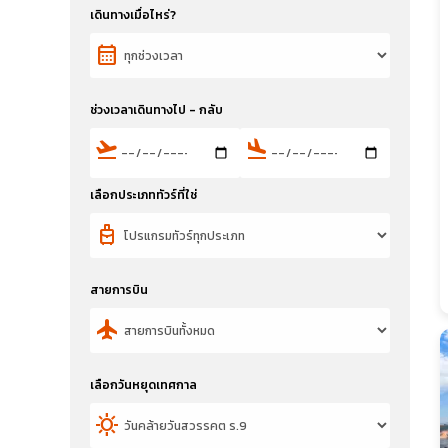
เดินทางเมื่อไหร่?
calendar_month
ช่วงเวลาเดินทางไป - กลับ
flight_takeoff
flight_land
เลือกประเภททัวร์ที่ใช่
travel_luggage_and_bags
สายการบิน
flight
เลือกวันหยุดเทศกาล
sunny