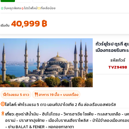
วันหยุดพิเศษ
โปรไฟไหม้
ที่เหลือน้อย
sunny
local_fire_department
confirmation_number
40,999 ฿
เริ่มต้น
ทัวร์ยุโรป ตุรกี ส
เมืองทรอยริมทะเ
รหัสทัวร์
TVZ9498
hotel_class
restaurant
โรงแรม 5 ดาว
อาหาร 19 มื้อ + บนเครื่อง
ไฮไลท์:
พักโรงแรม 5 ดาว นอนคัปปาโดเกีย 2 คืน ล่องเรือบอสฟอรัส
เที่ยว:
สุเหร่าสีน้ำเงิน - ฮิปโปโดรม - วิหารฮาเจีย โซเฟีย - ทะเลสาบเกลือ - นค
อราเม่ - ปราสาทปุยฝ้าย - เมืองโบราณเฮียราโพลิส - ม้าไม้จำลองเมืองทรอ
- ย่าน BALAT & FENER - หอคอยกาลาตา