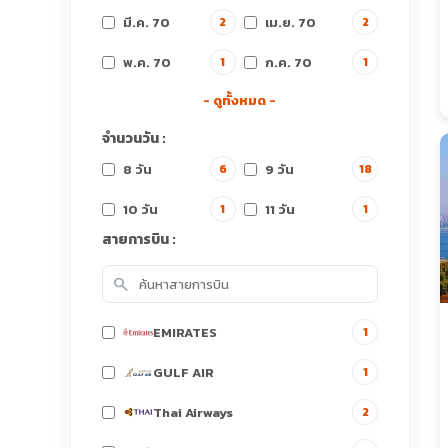
มี.ค. 70
เม.ย. 70
2
2
พ.ค. 70
ก.ค. 70
1
1
- ดูทั้งหมด -
จำนวนวัน :
8 วัน
9 วัน
6
18
10 วัน
11 วัน
1
1
สายการบิน :
search
EMIRATES
1
GULF AIR
1
Thai Airways
2