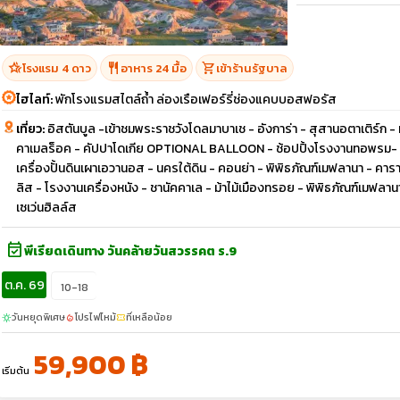
hotel_class
restaurant
shopping_cart
โรงแรม 4 ดาว
อาหาร 24 มื้อ
เข้าร้านรัฐบาล
ไฮไลท์:
พักโรงแรมสไตล์ถ้ำ ล่องเรือเฟอร์รี่ช่องแคบบอสฟอรัส
เที่ยว:
อิสตันบูล -เข้าชมพระราชวังโดลมาบาเช - อังการ่า - สุสานอตาเติร์ก - 
คาเมลร็อค - คัปปาโดเกีย OPTIONAL BALLOON - ช้อปปิ้งโรงงานทอพรม- โร
เครื่องปั้นดินเผาเอวานอส - นครใต้ดิน - คอนย่า - พิพิธภัณฑ์เมฟลานา - คา
ลิส - โรงงานเครื่องหนัง - ชานัคคาเล - ม้าไม้เมืองทรอย - พิพิธภัณฑ์เมฟลานา 
เซเว่นฮิลล์ส
event_available
พีเรียดเดินทาง วันคล้ายวันสวรรคต ร.9
ต.ค. 69
10-18
วันหยุดพิเศษ
โปรไฟไหม้
ที่เหลือน้อย
sunny
local_fire_department
confirmation_number
59,900 ฿
เริ่มต้น