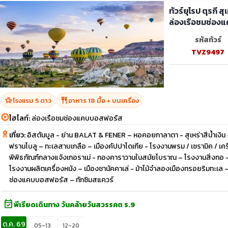
ทัวร์ยุโรป ตุรกี 
ล่องเรือชมช่อง
รหัสทัวร์
TVZ9497
hotel_class
restaurant
โรงแรม 5 ดาว
อาหาร 18 มื้อ + บนเครื่อง
ไฮไลท์:
ล่องเรือชมช่องแคบบอสฟอรัส
เที่ยว:
อิสตันบูล - ย่าน BALAT & FENER – หอคอยกาลาตา - สุเหร่าสีน้ำเงิน –
ฟรานโบลู – ทะเลสาบเกลือ – เมืองคัปปาโดเกีย - โรงงานพรม / เซรามิค / เครื
พิพิธภัณฑ์กลางแจ้งเกอราเม่ - กองคาราวานในสมัยโบราณ – โรงงานสิ่งทอ –
โรงงานผลิตเครื่องหนัง – เมืองชานัคคาเล่ - ม้าไม้จำลองเมืองทรอยริมทะเล – 
ช่องแคบบอสฟอรัส – ทักซิมสแควร์
event_available
พีเรียดเดินทาง วันคล้ายวันสวรรคต ร.9
ต.ค. 69
05-13
12-20