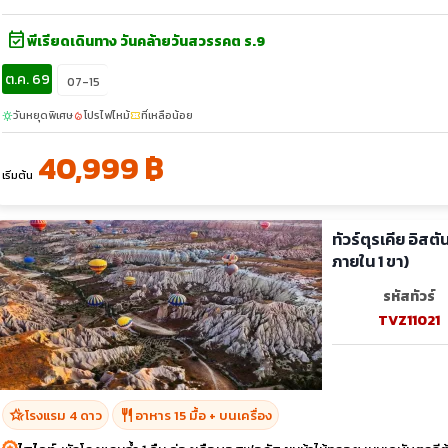
event_available
พีเรียดเดินทาง วันคล้ายวันสวรรคต ร.9
ต.ค. 69
07-15
วันหยุดพิเศษ
โปรไฟไหม้
ที่เหลือน้อย
sunny
local_fire_department
confirmation_number
40,999 ฿
เริ่มต้น
ทัวร์ตุรเคีย อิสต
ภายใน 1 ขา)
รหัสทัวร์
TVZ11021
hotel_class
restaurant
โรงแรม 4 ดาว
อาหาร 15 มื้อ + บนเครื่อง