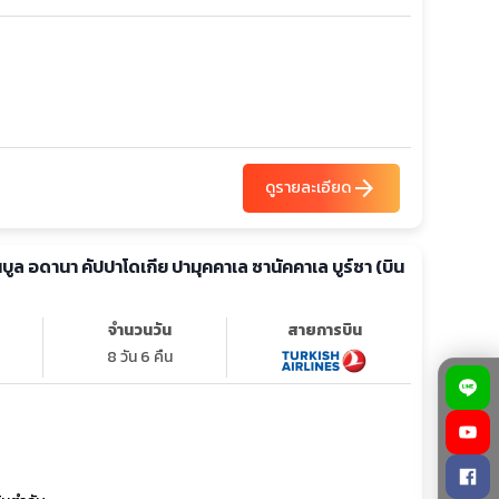
arrow_forward
ดูรายละเอียด
ันบูล อดานา คัปปาโดเกีย ปามุคคาเล ซานัคคาเล บูร์ซา (บิน
จำนวนวัน
สายการบิน
8 วัน 6 คืน