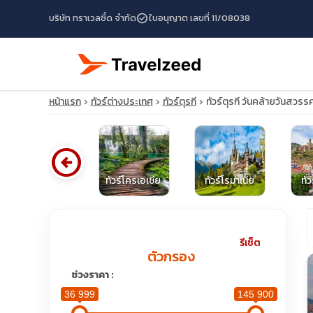
check_circle
บริษัท ทราเวลซี้ด จำกัด
ใบอนุญาต เลขที่ 11/08038
หน้าแรก
ทัวร์ต่างประเทศ
ทัวร์ตุรกี
ทัวร์ตุรกี วันคล้ายวันสวร
arrow_circle_left
ทัวร์โปแลนด์
ทัวร์โครเอเชีย
ทัวร์โรมาเนีย
ทัว
travel_explore
รีเซ็ต
ตัวกรอง
calendar_month
ช่วงราคา :
36 999
145 900
search