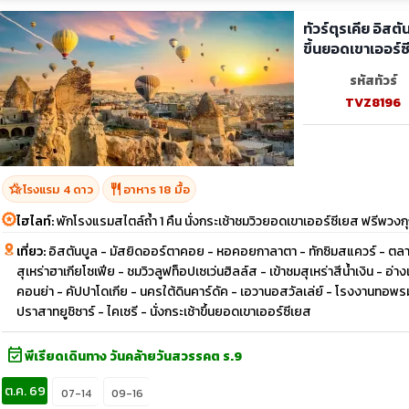
ทัวร์ตุรเคีย อิสต
ขึ้นยอดเขาเออร์ซ
รหัสทัวร์
TVZ8196
hotel_class
restaurant
โรงแรม 4 ดาว
อาหาร 18 มื้อ
ไฮไลท์:
พักโรงแรมสไตล์ถ้ำ 1 คืน นั่งกระเช้าชมวิวยอดเขาเออร์ซีเยส ฟรีพวงก
เที่ยว:
อิสตันบูล - มัสยิดออร์ตาคอย - หอคอยกาลาตา - ทักซิมสแควร์ - ตลาดสไป
สุเหร่าฮาเกียโซเฟีย - ชมวิวลูฟท็อปเซเว่นฮิลล์ส - เข้าชมสุเหร่าสีน้ำเงิน - อ่า
คอนย่า - คัปปาโดเกีย - นครใต้ดินคาร์ดัค - เอวานอสวัลเล่ย์ - โรงงานทอพรม
ปราสาทยูชิซาร์ - ไคเซรี - นั่งกระเช้าขึ้นยอดเขาเออร์ซีเยส
event_available
พีเรียดเดินทาง วันคล้ายวันสวรรคต ร.9
ต.ค. 69
07-14
09-16