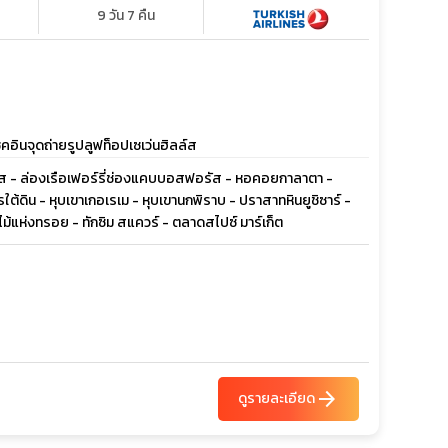
9 วัน 7 คืน
คอินจุดถ่ายรูปลูฟท็อปเซเว่นฮิลล์ส
ฮิลล์ส - ล่องเรือเฟอร์รี่ช่องแคบบอสฟอรัส - หอคอยกาลาตา -
้ดิน - หุบเขาเกอเรเม - หุบเขานกพิราบ - ปราสาทหินยูชิซาร์ -
ม้แห่งทรอย - ทักซิม สแควร์ - ตลาดสไปซ์ มาร์เก็ต
arrow_forward
ดูรายละเอียด