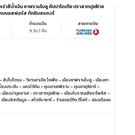
สุเหร่าสีน้ำเงิน ซาฟรานโบลู คัปปาโดเกีย ปราสาทปุยฝ้าย
แคบบอสฟอรัส ทักซิมสแควร์
จำนวนวัน
สายการบิน
9 วัน 7 คืน
 ฮิปโปโดรม – วิหารฮาเจีย โซเฟีย – เมืองซาฟรานโบลู - เมืองซา
่องประดับ – นครใต้ดิน – หุบเขานกพิราบ – หุบเขาอุซิซาร์ –
 เมืองปามุคคาเล่ - ปราสาทปุยฝ้าย – เมืองโบราณเฮียราโพลิส –
เมืองอิสตันบูล – สไปซ์บาซาร์ – ร้านเตอร์กิช ดีไลท์ – ล่องเรือชม