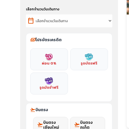
เลือกจำนวนวันเดินทาง
calendar_today
payments
โปรบัตรเครดิต
ผ่อน 0%
รูดบัตรฟรี
รูดมัดจำฟรี
flight_takeoff
บินตรง
บินตรง
บินตรง
flight_takeoff
flight_takeoff
เชียงใหม่
ภูเก็ต