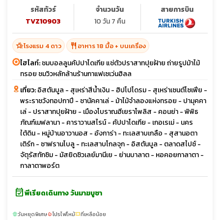
รหัสทัวร์
จำนวนวัน
สายการบิน
TVZ10903
10 วัน 7 คืน
hotel_class
restaurant
โรงแรม 4 ดาว
อาหาร 18 มื้อ + บนเครื่อง
ไฮไลท์:
ชมบอลลูนคัปปาโดเกีย แช่ตัวปราสาทปุยฝ้าย ถ่ายรูปม้าไม้
ทรอย ชมวิวหลักล้านร้านกาแฟเซเว่นฮิลล
เที่ยว:
อิสตันบูล - สุเหร่าสีน้ำเงิน - ฮิปโปโดรม - สุเหร่าเซนต์โซเฟีย -
พระราชวังทอปกาปี - ชานัคคาเล่ - ม้าไม้จำลองแห่งทรอย - ปามุคคา
เล่ - ปราสาทปุยฝ้าย - เมืองโบราณฮีเยราโพลิส - คอนย่า - พิพิธ
ภัณฑ์เมฟลานา - คาราวานสไรน์ - คัปปาโดเกีย - เกอเรเม่ - นคร
ใต้ดิน - หมู่บ้านอาวานอส - อังการ่า - ทะเลสาบเกลือ - สุสานอตา
เติร์ก - ซาฟรานโบลู - ทะเลสาบโกลจุก - อิสตันบูล - ตลาดสไปซ์ -
จัตุรัสทักซิม - มัสยิดซิวเลย์มานีเย - ย่านบาลาต - หอคอยกาลาตา -
กาลาตาพอร์ต
event_available
พีเรียดเดินทาง วันมาฆบูชา
วันหยุดพิเศษ
โปรไฟไหม้
ที่เหลือน้อย
sunny
local_fire_department
confirmation_number