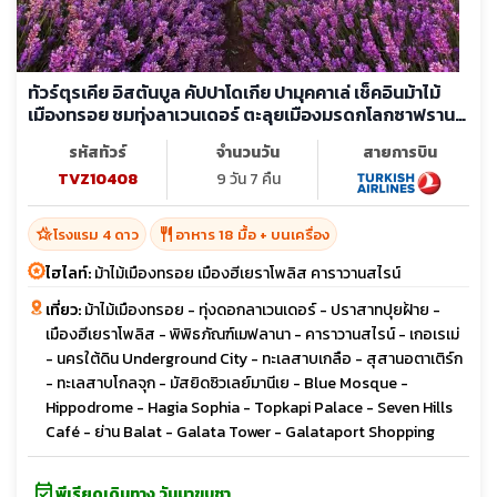
ทัวร์ตุรเคีย อิสตันบูล คัปปาโดเกีย ปามุคคาเล่ เช็คอินม้าไม้
เมืองทรอย ชมทุ่งลาเวนเดอร์ ตะลุยเมืองมรดกโลกซาฟราน
โบลู
รหัสทัวร์
จำนวนวัน
สายการบิน
TVZ10408
9 วัน 7 คืน
hotel_class
restaurant
โรงแรม 4 ดาว
อาหาร 18 มื้อ + บนเครื่อง
ไฮไลท์:
ม้าไม้เมืองทรอย เมืองฮีเยราโพลิส คาราวานสไรน์
เที่ยว:
ม้าไม้เมืองทรอย - ทุ่งดอกลาเวนเดอร์ - ปราสาทปุยฝ้าย -
เมืองฮีเยราโพลิส - พิพิธภัณฑ์เมฟลานา - คาราวานสไรน์ - เกอเรเม่
- นครใต้ดิน Underground City - ทะเลสาบเกลือ - สุสานอตาเติร์ก
- ทะเลสาบโกลจุก - มัสยิดซิวเลย์มานีเย - Blue Mosque -
Hippodrome - Hagia Sophia - Topkapi Palace - Seven Hills
Café - ย่าน Balat - Galata Tower - Galataport Shopping
event_available
พีเรียดเดินทาง วันมาฆบูชา