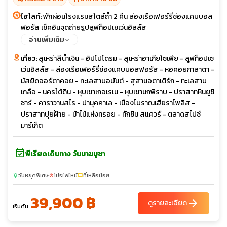
ไฮไลท์:
พักผ่อนโรงแรมสไตล์ถ้ำ 2 คืน ล่องเรือเฟอร์รี่ช่องแคบบอส
ฟอรัส เช็คอินจุดถ่ายรูปลูฟท็อปเซเว่นฮิลล์ส
อ่านเพิ่มเติม
เที่ยว:
สุเหร่าสีน้ำเงิน - ฮิปโปโดรม - สุเหร่าฮาเกียโซเฟีย - ลูฟท็อปเซ
เว่นฮิลล์ส - ล่องเรือเฟอร์รี่ช่องแคบบอสฟอรัส - หอคอยกาลาตา -
มัสยิดออร์ตาคอย - ทะเลสาบอบันต์ - สุสานอตาเติร์ก - ทะเลสาบ
เกลือ - นครใต้ดิน - หุบเขาเกอเรเม - หุบเขานกพิราบ - ปราสาทหินยูชิ
ซาร์ - คาราวานสไร - ปามุคคาเล - เมืองโบราณเฮียราโพลิส -
ปราสาทปุยฝ้าย - ม้าไม้แห่งทรอย - ทักซิม สแควร์ - ตลาดสไปซ์
มาร์เก็ต
event_available
พีเรียดเดินทาง วันมาฆบูชา
วันหยุดพิเศษ
โปรไฟไหม้
ที่เหลือน้อย
sunny
local_fire_department
confirmation_number
39,900 ฿
arrow_forward
ดูรายละเอียด
เริ่มต้น