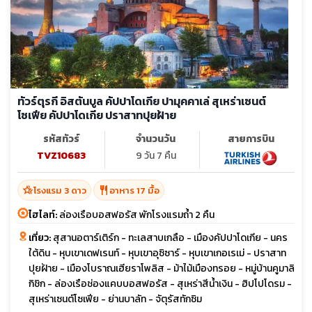
ทัวร์ตุรกี อิสตันบูล คัปปาโดเกีย ปามุคคาเล่ สุเหร่าเซนต์
โซเฟีย คัปปาโดเกีย ปราสาทปุยฝ้าย
รหัสทัวร์
จำนวนวัน
สายการบิน
TVZ10683
9 วัน 7 คืน
hotel_class
restaurant
โรงแรม 3 ดาว
อาหาร 17 มื้อ
ไฮไลท์:
ล่องเรือบอสฟอรัส พักโรงแรมถ้ำ 2 คืน
เที่ยว:
สุสานอตาร์เติร์ก - ทะเลสาบเกลือ - เมืองคัปปาโดเกีย - นคร
ใต้ดิน - หุบเขาเดฟเรนท์ - หุบเขาอุซิซาร์ - หุบเขาเกอเรเม่ - ปราสาท
ปุยฝ้าย - เมืองโบราณเฮียราโพลิส - ม้าไม้เมืองทรอย - หมู่บ้านคูมาลิ
กิชิก - ล่องเรือช่องแคบบอสฟอรัส - สุเหร่าสีน้ำเงิน - ฮิปโปโดรม -
สุเหร่าเซนต์โซเฟีย - ย่านบาลัท - จัตุรัสทักซิม