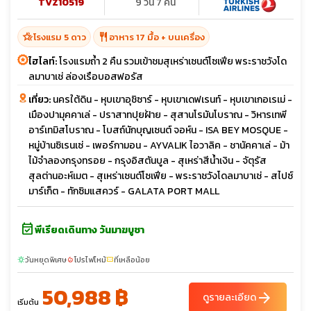
TVZ10519
9 วัน 7 คืน
hotel_class
restaurant
โรงแรม 5 ดาว
อาหาร 17 มื้อ + บนเครื่อง
ไฮไลท์:
โรงแรมถ้ำ 2 คืน รวมเข้าชมสุเหร่าเซนต์โซเฟีย พระราชวังโด
ลมาบาเช่ ล่องเรือบอสฟอรัส
เที่ยว:
นครใต้ดิน - หุบเขาอุชิซาร์ - หุบเขาเดฟเรนท์ - หุบเขาเกอเรเม่ -
เมืองปามุคคาเล่ - ปราสาทปุยฝ้าย - สุสานโรมันโบราณ - วิหารเทพี
อาร์เทมิสโบราณ - โบสถ์นักบุญเซนต์ จอห์น - ISA BEY MOSQUE -
หมู่บ้านซิเรนเซ่ - เพอร์กามอน - AYVALIK ไอวาลิค - ชานัคคาเล่ - ม้า
ไม้จำลองกรุงทรอย - กรุงอิสตันบูล - สุเหร่าสีน้ำเงิน - จัตุรัส
สุลต่านอะห์เมต - สุเหร่าเซนต์โซเฟีย - พระราชวังโดลมาบาเช่ - สไปซ์
มาร์เก็ต - ทักซิมแสควร์ - GALATA PORT MALL
event_available
พีเรียดเดินทาง วันมาฆบูชา
วันหยุดพิเศษ
โปรไฟไหม้
ที่เหลือน้อย
sunny
local_fire_department
confirmation_number
50,988 ฿
arrow_forward
ดูรายละเอียด
เริ่มต้น