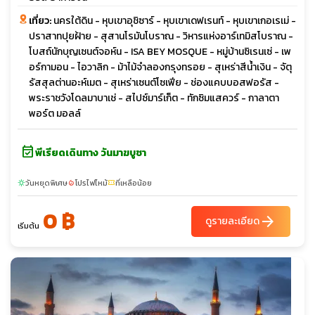
เที่ยว:
นครใต้ดิน - หุบเขาอุชิซาร์ - หุบเขาเดฟเรนท์ - หุบเขาเกอเรเม่ -
ปราสาทปุยฝ้าย - สุสานโรมันโบราณ - วิหารแห่งอาร์เทมิสโบราณ -
โบสถ์นักบุญเซนต์จอห์น - ISA BEY MOSQUE - หมู่บ้านซิเรนเซ่ - เพ
อร์กามอน - ไอวาลิก - ม้าไม้จำลองกรุงทรอย - สุเหร่าสีน้ำเงิน - จัตุ
รัสสุลต่านอะห์เมต - สุเหร่าเซนต์โซเฟีย - ช่องแคบบอสฟอรัส -
พระราชวังโดลมาบาเช่ - สไปซ์มาร์เก็ต - ทักซิมแสควร์ - กาลาตา
พอร์ต มอลล์
event_available
พีเรียดเดินทาง วันมาฆบูชา
วันหยุดพิเศษ
โปรไฟไหม้
ที่เหลือน้อย
sunny
local_fire_department
confirmation_number
0 ฿
arrow_forward
ดูรายละเอียด
เริ่มต้น