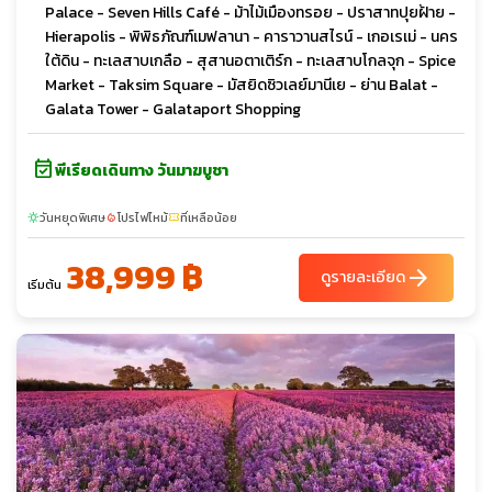
Palace - Seven Hills Café - ม้าไม้เมืองทรอย - ปราสาทปุยฝ้าย -
Hierapolis - พิพิธภัณฑ์เมฟลานา - คาราวานสไรน์ - เกอเรเม่ - นคร
ใต้ดิน - ทะเลสาบเกลือ - สุสานอตาเติร์ก - ทะเลสาบโกลจุก - Spice
Market - Taksim Square - มัสยิดซิวเลย์มานีเย - ย่าน Balat -
Galata Tower - Galataport Shopping
event_available
พีเรียดเดินทาง วันมาฆบูชา
วันหยุดพิเศษ
โปรไฟไหม้
ที่เหลือน้อย
sunny
local_fire_department
confirmation_number
38,999 ฿
arrow_forward
ดูรายละเอียด
เริ่มต้น