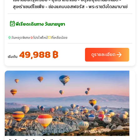
สุเหร่าเซนต์โซเฟีย - ช่องแคบบอสฟอรัส - พระราชวังโดลมาบาเช่
event_available
พีเรียดเดินทาง วันมาฆบูชา
วันหยุดพิเศษ
โปรไฟไหม้
ที่เหลือน้อย
sunny
local_fire_department
confirmation_number
49,988 ฿
arrow_forward
ดูรายละเอียด
เริ่มต้น