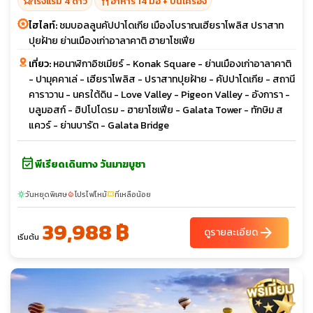
hotel_class
restaurant
โรงแรม 4 ดาว
อาหาร 14 มื้อ + บนเครื่อง
ไฮไลท์:
ชมบอลลูนคัปปาโดเกีย เมืองโบราณเฮียราโพลิส ปราสาท
ปุยฝ้าย ย่านเมืองเก่าอาลาคาติ ฮายาโซเฟีย
เที่ยว:
หอนาฬิกาอิซเมียร์ - Konak Square - ย่านเมืองเก่าอาลาคาติ
- ปามุคคาเล่ - เฮียราโพลิส - ปราสาทปุยฝ้าย - คัปปาโดเกีย - สถานี
คาราวาน - นครใต้ดิน - Love Valley - Pigeon Valley - อังการา -
บลูมอสก์ - ฮิปโปโดรม - ฮายาโซเฟีย - Galata Tower - ทักษิม ส
แควร์ - ย่านบารัต - Galata Bridge
event_available
พีเรียดเดินทาง วันมาฆบูชา
วันหยุดพิเศษ
โปรไฟไหม้
ที่เหลือน้อย
sunny
local_fire_department
confirmation_number
39,988 ฿
arrow_forward
ดูรายละเอียด
เริ่มต้น