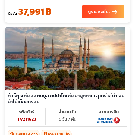
37,991 ฿
arrow_forward
ดูรายละเอียด
เริ่มต้น
ทัวร์ตุรเคีย อิสตันบูล คัปปาโดเกีย ปามุคคาเล สุเหร่าสีน้ำเงิน
ม้าไม้เมืองทรอย
รหัสทัวร์
จำนวนวัน
สายการบิน
TVZ11623
9 วัน 7 คืน
hotel_class
restaurant
โรงแรม 4 ดาว
อาหาร 18 มื้อ