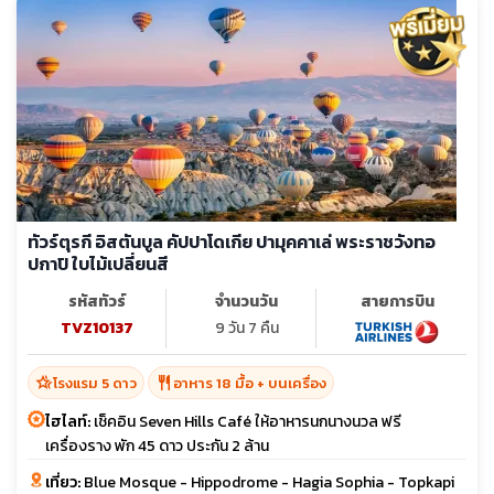
ทัวร์ตุรกี อิสตันบูล คัปปาโดเกีย ปามุคคาเล่ พระราชวังทอ
ปกาปิ ใบไม้เปลี่ยนสี
รหัสทัวร์
จำนวนวัน
สายการบิน
TVZ10137
9 วัน 7 คืน
hotel_class
restaurant
โรงแรม 5 ดาว
อาหาร 18 มื้อ + บนเครื่อง
ไฮไลท์:
เช็คอิน Seven Hills Café ให้อาหารนกนางนวล ฟรี
เครื่องราง พัก 45 ดาว ประกัน 2 ล้าน
เที่ยว:
Blue Mosque - Hippodrome - Hagia Sophia - Topkapi