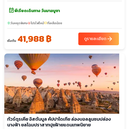
event_available
พีเรียดเดินทาง วันมาฆบูชา
วันหยุดพิเศษ
โปรไฟไหม้
ที่เหลือน้อย
sunny
local_fire_department
confirmation_number
41,988 ฿
arrow_forward
ดูรายละเอียด
เริ่มต้น
ทัวร์ตุรเคีย อิสตันบูล คัปปาโดเกีย ล่องบอลลูนชมปล่อง
นางฟ้า ยลโฉมปราสาทปุยฝ้ายแดนเทพนิยาย