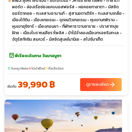
เที่ยว:
สุเหร่าสีน้ำเงิน - ฮิปโปโดรม - วิหารฮาเกีย โซเฟีย - กาลาตา
พอร์ต - ล่องเรือช่องแคบบอสฟอรัส - หอคอยกาลาตา - มัสยิด
ออร์ตาคอย - ทะเลสาบอาบานท์ - สุสานอตาเติร์ก - ทะเลสาบเกลือ -
เมืองใต้ดิน - เมืองเกอเรเม - จุดชมวิวเกอเรเม - หุบเขานกพิราบ -
หุบเขาอุชิซาร์ - เมืองคอนยา - ที่พักคาราวานซาราย - ปราสาทปุย
ฝ้าย - เมืองโบราณเฮียราโพลิส - ม้าไม้จำลองเมืองทรอยริมทะเล -
จัตุรัสทักซิม สแควร์ - มัสยิดสุเลย์มานิเย - สไปซ์มาเก็ต
event_available
พีเรียดเดินทาง วันมาฆบูชา
วันหยุดพิเศษ
โปรไฟไหม้
ที่เหลือน้อย
sunny
local_fire_department
confirmation_number
39,990 ฿
arrow_forward
ดูรายละเอียด
เริ่มต้น