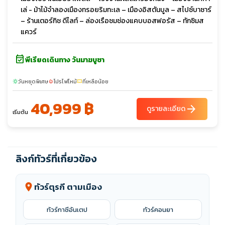
เล่ - ม้าไม้จำลองเมืองทรอยริมทะเล – เมืองอิสตันบูล – สไปซ์บาซาร์
– ร้านเตอร์กิช ดีไลท์ – ล่องเรือชมช่องแคบบอสฟอรัส – ทักซิมส
แควร์
event_available
พีเรียดเดินทาง วันมาฆบูชา
วันหยุดพิเศษ
โปรไฟไหม้
ที่เหลือน้อย
sunny
local_fire_department
confirmation_number
40,999 ฿
arrow_forward
ดูรายละเอียด
เริ่มต้น
ลิงก์ทัวร์ที่เกี่ยวข้อง
ทัวร์ตุรกี ตามเมือง
location_on
ทัวร์กาซีอันเตป
ทัวร์คอนยา