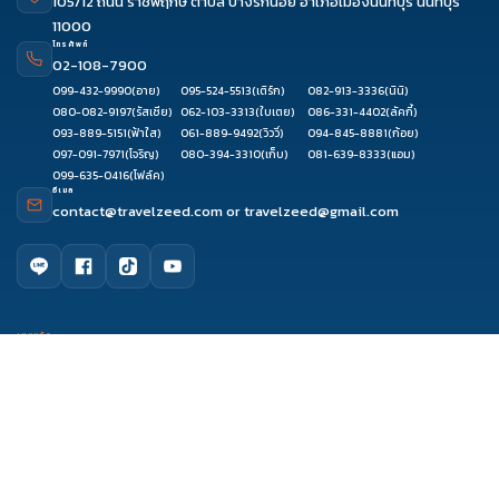
105/12 ถนน ราชพฤกษ์ ตำบล บางรักน้อย อำเภอเมืองนนทบุรี นนทบุรี
11000
โทรศัพท์
02-108-7900
099-432-9990
(อาย)
095-524-5513
(เติร์ก)
082-913-3336
(นินิ)
080-082-9197
(รัสเซีย)
062-103-3313
(ใบเตย)
086-331-4402
(ลัคกี้)
093-889-5151
(ฟ้าใส)
061-889-9492
(วิววี่)
094-845-8881
(ก้อย)
097-091-7971
(โจริญ)
080-394-3310
(เก็บ)
081-639-8333
(แอม)
099-635-0416
(โฟล์ค)
อีเมล
contact@travelzeed.com
or
travelzeed@gmail.com
ดูรีวิว
โทรจองทัวร์
จองผ่านแชท
จองผ่านไลน์
เมนูหลัก
หน้าแรก
จัดกรุ๊ปทัวร์
เกี่ยวกับเรา