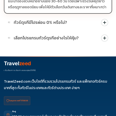
แนะนำจองล่วงหน้าอย่างน้อย 30-60 วัน โดยเฉพาะช่วงวันหยุดยาว
หรือฤดูกาลยอดนิยม เพื่อให้มีตัวเลือกวันเดินทางและราคาที่เหมาะกว่า
ทัวร์ตุรกีมีโปรผ่อน 0% หรือไม่?
02
บางโปรแกรมมีโปรผ่อน 0% หรือโปรโมชั่นบัตรเครดิตตามเงื่อนไขที่
เลือกโปรแกรมทัวร์ตุรกีอย่างไรให้คุ้ม?
03
บริษัทกำหนด สามารถดูสัญลักษณ์โปรโมชั่นในรายการทัวร์แต่ละ
รายการได้
ควรดูจำนวนวัน ไฮไลต์ที่รวมจริง โรงแรม สายการบิน มื้ออาหาร และ
ช่วงราคา ไม่ควรเทียบจากราคาต่ำสุดเพียงอย่างเดียว
Travel
zeed
เริ่มต้นการเดินทางของคุณได้ที่นี่
TravelZeed.com เว็บไซต์ที่รวมรวมโปรแกรมทัวร์ และแพ็กเกจทัวร์ครบ
มากที่สุด ทั้งทัวร์ในประเทศและทัวร์ต่างประเทศ ง่ายๆ
ใบอนุญาต เลขที่ 11/08038
ที่อยู่