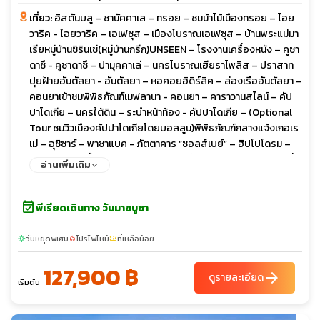
เที่ยว:
อิสตันบลู – ชานัคคาเล – ทรอย – ชมม้าไม้เมืองทรอย – ไอย
วาริค - ไอยวาริค – เอเฟซุส – เมืองโบราณเอเฟซุส – บ้านพระแม่มา
เรียหมู่บ้านซิรินเช่(หมู่บ้านกรีก)UNSEEN – โรงงานเครื่องหนัง – คูซา
ดาซึ - คูซาดาซึ – ปามุคคาเล่ – นครโบราณเฮียราโพลิส – ปราสาท
ปุยฝ้ายอันตัลยา - อันตัลยา – หอคอยฮิดิร์ลิค – ล่องเรืออันตัลยา –
คอนยาเข้าชมพิพิธภัณฑ์เมฟลานา - คอนยา – คาราวานสไลน์ – คัป
ปาโดเกีย – นครใต้ดิน – ระบำหน้าท้อง - คัปปาโดเกีย – (Optional
Tour ชมวิวเมืองคัปปาโดเกียโดยบอลลูน)พิพิธภัณฑ์กลางแจ้งเกอเร
เม่ – อุชิซาร์ – พาซาแบค - ภัตตาคาร “ซอลส์เบย์” – ฮิปโปโดรม –
เข้าชมสุเหร่าสีน้ำเงินสุเหร่าเซนต์โซเฟีย(สิ่งมหัศจรรย์ของโลก) – ที่
อ่านเพิ่มเติม
เก็บน้ำใต้ดินเยราบาตัน - เข้าชมพระราชวังทอปคาปึ – รวมค่าเข้า
ฮาเร็ม(Harem) ล่องเรือชมช่องแคบบอสฟอรัส – ช้อปปิ้งแกรนด์
event_available
บาซาร์ - เข้าชมพระราชวังโดลมาบาเชห์
พีเรียดเดินทาง วันมาฆบูชา
วันหยุดพิเศษ
โปรไฟไหม้
ที่เหลือน้อย
sunny
local_fire_department
confirmation_number
127,900 ฿
arrow_forward
ดูรายละเอียด
เริ่มต้น