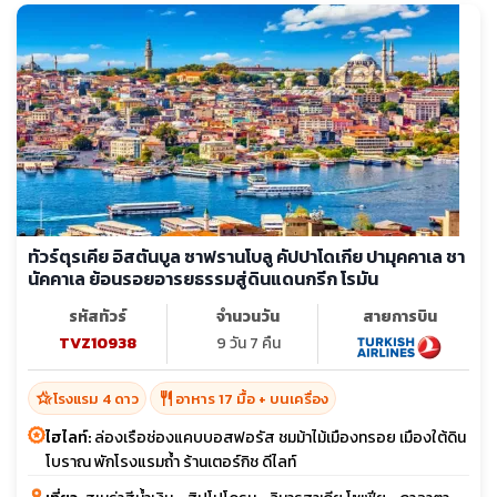
ทัวร์ตุรเคีย อิสตันบูล ซาฟรานโบลู คัปปาโดเกีย ปามุคคาเล ชา
นัคคาเล ย้อนรอยอารยธรรมสู่ดินแดนกรีก โรมัน
รหัสทัวร์
จำนวนวัน
สายการบิน
TVZ10938
9 วัน 7 คืน
hotel_class
restaurant
โรงแรม 4 ดาว
อาหาร 17 มื้อ + บนเครื่อง
ไฮไลท์:
ล่องเรือช่องแคบบอสฟอรัส ชมม้าไม้เมืองทรอย เมืองใต้ดิน
โบราณ พักโรงแรมถ้ำ ร้านเตอร์กิช ดีไลท์