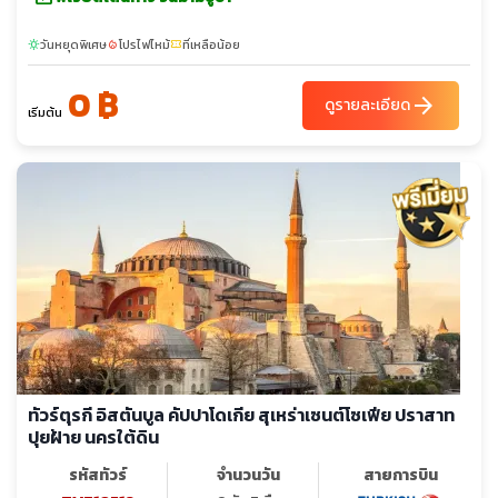
วันหยุดพิเศษ
โปรไฟไหม้
ที่เหลือน้อย
sunny
local_fire_department
confirmation_number
0 ฿
arrow_forward
ดูรายละเอียด
เริ่มต้น
ทัวร์ตุรกี อิสตันบูล คัปปาโดเกีย สุเหร่าเซนต์โซเฟีย ปราสาท
ปุยฝ้าย นครใต้ดิน
รหัสทัวร์
จำนวนวัน
สายการบิน