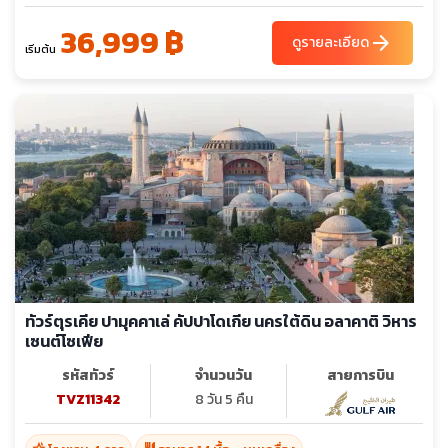
36,999 ฿
arrow_forward
ดูรายละเอียด
เริ่มต้น
ทัวร์ตุรเคีย ปามุคคาเล่ คัปปาโดเกีย นครใต้ดิน อลาคาติ วิหาร
เซนต์โซเฟีย
รหัสทัวร์
จำนวนวัน
สายการบิน
TVZ11342
8 วัน 5 คืน