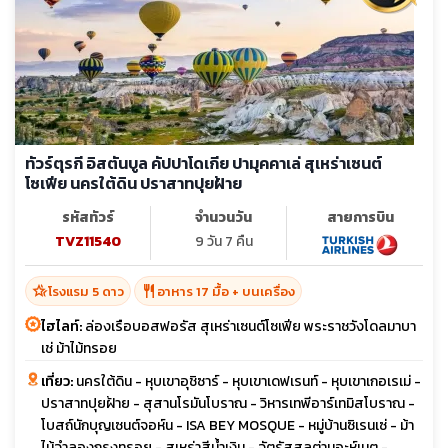
ทัวร์ตุรกี อิสตันบูล คัปปาโดเกีย ปามุคคาเล่ สุเหร่าเซนต์
โซเฟีย นครใต้ดิน ปราสาทปุยฝ้าย
รหัสทัวร์
จำนวนวัน
สายการบิน
TVZ11540
9 วัน 7 คืน
hotel_class
restaurant
โรงแรม 5 ดาว
อาหาร 17 มื้อ + บนเครื่อง
ไฮไลท์:
ล่องเรือบอสฟอรัส สุเหร่าเซนต์โซเฟีย พระราชวังโดลมาบา
เช่ ม้าไม้ทรอย
เที่ยว:
นครใต้ดิน - หุบเขาอุชิซาร์ - หุบเขาเดฟเรนท์ - หุบเขาเกอเรเม่ -
ปราสาทปุยฝ้าย - สุสานโรมันโบราณ - วิหารเทพีอาร์เทมิสโบราณ -
โบสถ์นักบุญเซนต์จอห์น - ISA BEY MOSQUE - หมู่บ้านซิเรนเซ่ - ม้า
ไม้จำลองกรุงทรอย - สุเหร่าสีน้ำเงิน - จัตุรัสสุลต่านอะห์เมต -