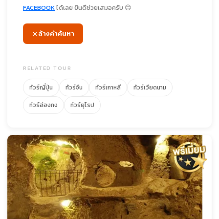
FACEBOOK
ได้เลย ยินดีช่วยเสมอครับ 😊
ล้างคำค้นหา
RELATED TOUR
ทัวร์ญี่ปุ่น
ทัวร์จีน
ทัวร์เกาหลี
ทัวร์เวียดนาม
ทัวร์ฮ่องกง
ทัวร์ยุโรป