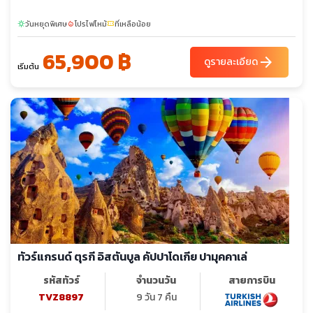
วันหยุดพิเศษ
โปรไฟไหม้
ที่เหลือน้อย
sunny
local_fire_department
confirmation_number
65,900 ฿
arrow_forward
ดูรายละเอียด
เริ่มต้น
ทัวร์แกรนด์ ตุรกี อิสตันบูล คัปปาโดเกีย ปามุคคาเล่
รหัสทัวร์
จำนวนวัน
สายการบิน
TVZ8897
9 วัน 7 คืน