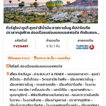
ทัวร์ยุโรป ตุรกี สุเหร่าสีน้ำเงิน ซาฟรานโบลู คัปปาโดเกีย
ปราสาทปุยฝ้าย ล่องเรือชมช่องแคบบอสฟอรัส ทักซิมสแคว
ร์
รหัสทัวร์
จำนวนวัน
สายการบิน
TVZ9497
9 วัน 7 คืน
hotel_class
restaurant
โรงแรม 5 ดาว
อาหาร 18 มื้อ + บนเครื่อง
ไฮไลท์:
ล่องเรือชมช่องแคบบอสฟอรัส
เที่ยว:
อิสตันบูล - ย่าน BALAT & FENER – หอคอยกาลาตา - สุเหร่า
สีน้ำเงิน – ฮิปโปโดรม – วิหารฮาเจีย โซเฟีย – เมืองซาฟรานโบลู -
เมืองซาฟรานโบลู – ทะเลสาบเกลือ – เมืองคัปปาโดเกีย - โรงงาน
พรม / เซรามิค / เครื่องประดับ – นครใต้ดิน – หุบเขานกพิราบ –
หุบเขาอุซิซาร์ – พิพิธภัณฑ์กลางแจ้งเกอราเม่ - กองคาราวานในสมัย
โบราณ – โรงงานสิ่งทอ – เมืองปามุคคาเล่ - ปราสาทปุยฝ้าย –
เมืองโบราณเฮียราโพลิส – โรงงานผลิตเครื่องหนัง – เมืองชานัคคา