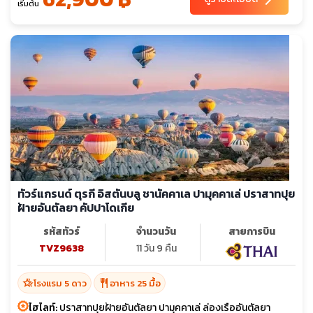
เริ่มต้น
ทัวร์แกรนด์ ตุรกี อิสตันบลู ชานัคคาเล ปามุคคาเล่ ปราสาทปุย
ฝ้ายอันตัลยา คัปปาโดเกีย
รหัสทัวร์
จำนวนวัน
สายการบิน
TVZ9638
11 วัน 9 คืน
hotel_class
restaurant
โรงแรม 5 ดาว
อาหาร 25 มื้อ
ไฮไลท์:
ปราสาทปุยฝ้ายอันตัลยา ปามุคคาเล่ ล่องเรืออันตัลยา