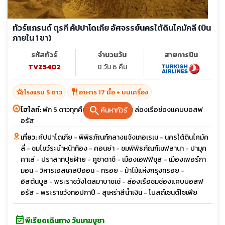
ทัวร์แกรนด์ ตุรกี คัปปาโดเกีย อัศจรรย์นครใต้ดินไคมัคลี (บิน
ภายใน 1 ขา)
รหัสทัวร์
จำนวนวัน
สายการบิน
TVZ5402
8 วัน 6 คืน
hotel_class
restaurant
โรงแรม 5 ดาว
อาหาร 17 มื้อ + บนเครื่อง
search
ไฮไลท์:
พัก 5 ดาวทุกคืน โรงแรมถ้ำ 2 คืน ล่องเรือช่องแคบบอสฟ
ค้นหาทัวร์
อรัส
เที่ยว:
คัปปาโดเกีย - พิพิธภัณฑ์กลางแจ้งเกอเรเม - นครใต้ดินไคมัค
ลี่ - ชมโชว์ระบำหน้าท้อง - คอนย่า - ชมพิพิธภัณฑ์เมฟลานา - ปามุค
คาเล่ - ปราสาทปุยฝ้าย - คูซาดาซึ - เมืองเอฟฟิซุส - เมืองเพอร์กา
มอน - วิหารเอสเคลปิออน - ทรอย - ม้าไม้แห่งกรุงทรอย -
อิสตันบูล - พระราชวังโดลมาบาชเช่ - ล่องเรือชมช่องแคบบอสฟ
อรัส - พระราชวังทอปกาปึ - สุเหร่าสีน้ำเงิน - โบสถ์เซนต์โซเฟีย
event_available
พีเรียดเดินทาง วันมาฆบูชา