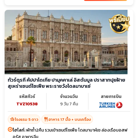
ทัวร์ตุรกี คัปปาโดเกีย ปามุคคาเล่ อิสตันบูล ปราสาทปุยฝ้าย
สุเหร่าเซนต์โซเฟีย พระราชวังโดลมาบาเช่
รหัสทัวร์
จำนวนวัน
สายการบิน
TVZ10538
9 วัน 7 คืน
hotel_class
restaurant
โรงแรม 5 ดาว
อาหาร 17 มื้อ + บนเครื่อง
ไฮไลท์:
พักถ้ำ2คืน รวมเข้าเซนต์โซเฟีย โดลมาบาห์เซ ล่องเรือบอสฟ
อรัส อาหารจีน