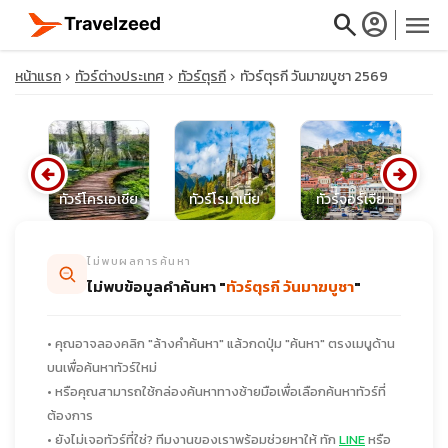
search
account_circle
menu
หน้าแรก
ทัวร์ต่างประเทศ
ทัวร์ตุรกี
ทัวร์ตุรกี วันมาฆบูชา 2569
arrow_circle_left
arrow_circle_right
close
นี
ทัวร์โครเอเชีย
ทัวร์โรมาเนีย
ทัวร์จอร์เจีย
travel_explore
ไม่พบผลการค้นหา
ไม่พบข้อมูลคำค้นหา "
ทัวร์ตุรกี วันมาฆบูชา
"
calendar_month
• คุณอาจลองคลิก "ล้างคำค้นหา" แล้วกดปุ่ม "ค้นหา" ตรงเมนูด้าน
search
บนเพื่อค้นหาทัวร์ใหม่
• หรือคุณสามารถใช้กล่องค้นหาทางซ้ายมือเพื่อเลือกค้นหาทัวร์ที่
ต้องการ
• ยังไม่เจอทัวร์ที่ใช่? ทีมงานของเราพร้อมช่วยหาให้ ทัก
LINE
หรือ