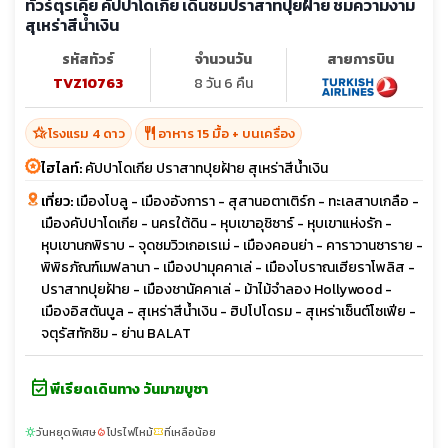
ทัวร์ตุรเคีย คัปปาโดเกีย เดินชมปราสาทปุยฝ้าย ชมความงาม
สุเหร่าสีน้ำเงิน
รหัสทัวร์
จำนวนวัน
สายการบิน
TVZ10763
8 วัน 6 คืน
hotel_class
restaurant
โรงแรม 4 ดาว
อาหาร 15 มื้อ + บนเครื่อง
ไฮไลท์:
คัปปาโดเกีย ปราสาทปุยฝ้าย สุเหร่าสีน้ำเงิน
เที่ยว:
เมืองโบลู - เมืองอังการา - สุสานอตาเติร์ก - ทะเลสาบเกลือ -
เมืองคัปปาโดเกีย - นครใต้ดิน - หุบเขาอุชิซาร์ - หุบเขาแห่งรัก -
หุบเขานกพิราบ - จุดชมวิวเกอเรเม่ - เมืองคอนย่า - คาราวานซาราย -
พิพิธภัณฑ์เมฟลานา - เมืองปามุคคาเล่ - เมืองโบราณเฮียราโพลิส -
ปราสาทปุยฝ้าย - เมืองชานัคคาเล่ - ม้าไม้จำลอง Hollywood -
เมืองอิสตันบูล - สุเหร่าสีน้ำเงิน - ฮิปโปโดรม - สุเหร่าเซ็นต์โซเฟีย -
จตุรัสทักซิม - ย่าน BALAT
event_available
พีเรียดเดินทาง วันมาฆบูชา
วันหยุดพิเศษ
โปรไฟไหม้
ที่เหลือน้อย
sunny
local_fire_department
confirmation_number