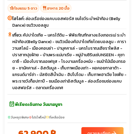
hotel_class
restaurant
โรงแรม 5 ดาว
อาหาร 20 มื้อ
ไฮไลท์:
ล่องเรือช่องแคบบอสฟอรัส ชมโชว์ระบำหน้าท้อง (Belly
Dance) ชมวิวบอลลูน
เที่ยว:
คัปปาโดเกีย – นครใต้ดิน – พิพิธภัณฑ์กลางแจ้งเกอเรเม่ ระบำ
หน้าท้อง(Belly Dance) - ชมวิวเมืองคัปปาโดเกียโดยบอลลูน - คารา
วานสไลน์ - เมืองคอนย่า - ปามุคคาเล่ - นครโบราณเฮียราโพลิส -
ปราสาทปุยฝ้าย - บ้านพระแม่มาเรีย - หมู่บ้านซิรินเช่UNSEEN - คุซา
ดาซึ - เมืองโบราณเอเฟซุส - โรงงานเครื่องหนัง - ชมม้าไม้เมืองทรอ
ย - ชานัคคาเล่ - อิสตันบูล - เก็บภาพเมืองเก่า - หอคอยกาลาต้า -
แกรนด์บาร์ซ่า - มัสยิดสีน้ำเงิน - ฮิปโปโดม - เก็บภาพฮาเจีย โซเฟีย -
พระราชวังท็อปกาปี - ชมเมืองเก่าอิสตันบูล - ล่องเรือชมช่องแคบ
บอสฟอรัส - ตลาดเครื่องเทศ
event_available
พีเรียดเดินทาง วันมาฆบูชา
วันหยุดพิเศษ
โปรไฟไหม้
ที่เหลือน้อย
sunny
local_fire_department
confirmation_number
62,900 ฿
arrow_forward
ดูรายละเอียด