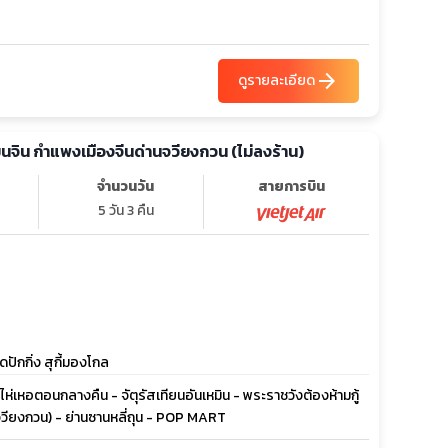
arrow_forward
ดูรายละเอียด
เทียนจิน กำแพงเมืองจีนด่านจวียงกวน (ไม่ลงร้าน)
จำนวนวัน
สายการบิน
5 วัน 3 คืน
ปักกิ่ง สุกี้มองโกล
ห่เหอตอนกลางคืน - จัตุรัสเทียนอันเหมิน - พระราชวังต้องห้ามกู้
นจวียงกวน) - ย่านซานหลี่ถุน - POP MART