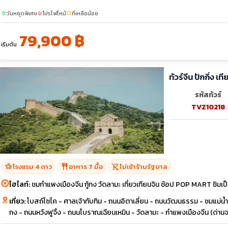
วันหยุดพิเศษ
โปรไฟไหม้
ที่เหลือน้อย
sunny
local_fire_department
confirmation_number
79,900 ฿
เริ่มต้น
ทัวร์จีน ปักกิ่ง 
รหัสทัวร์
TVZ10218
hotel_class
restaurant
shopping_cart_off
โรงแรม 4 ดาว
อาหาร 7 มื้อ
ไม่เข้าร้านรัฐบาล
ไฮไลท์:
ชมกำแพงเมืองจีน กู้กง วัดลามะ เที่ยวเทียนจิน ช้อป POP MART ชิมเป็ด
เที่ยว:
โบสถ์ไซไค - ศาลเจ้าทับทิม - ถนนอิตาเลี่ยน - ถนนวัฒนธรรม - ชมแม่น้ำไ
กง - ถนนหวังฟูจิ้ง - ถนนโบราณเฉียนเหมิน - วัดลามะ - กำแพงเมืองจีน (ด่า