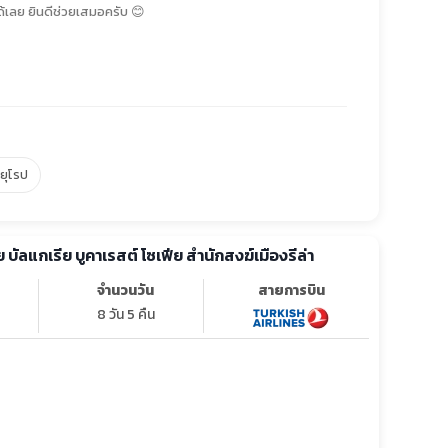
้เลย ยินดีช่วยเสมอครับ 😊
์ยุโรป
ทัวร์ยุโรป โรมาเนีย บัลแกเรีย บูคาเรสต์ โซเฟีย สำนักสงฆ์เมืองรีล่า
จำนวนวัน
สายการบิน
8 วัน 5 คืน