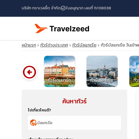
check_circle
บริษัท ทราเวลซี้ด จำกัด
ใบอนุญาต เลขที่ 11/08038
หน้าแรก
ทัวร์ต่างประเทศ
ทัวร์บัลแกเรีย
ทัวร์บัลแกเรีย วันเข
arrow_circle_left
ทัวร์เนเธอร์แลนด์
ทัวร์เดนมาร์ก
ทัวร์เซอร์เบีย
ทัว
ค้นหาทัวร์
travel_explore
ไปเที่ยวไหนดี?
calendar_month
globe_location_pin
search