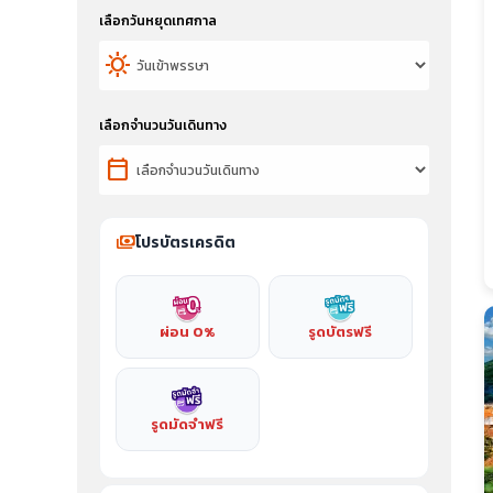
เลือกวันหยุดเทศกาล
sunny
เลือกจำนวนวันเดินทาง
calendar_today
payments
โปรบัตรเครดิต
ผ่อน 0%
รูดบัตรฟรี
รูดมัดจำฟรี