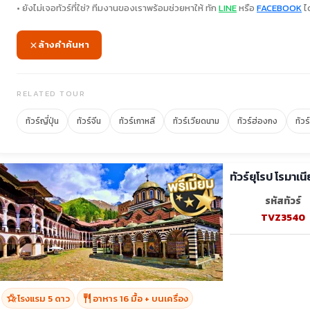
• ยังไม่เจอทัวร์ที่ใช่? ทีมงานของเราพร้อมช่วยหาให้ ทัก
LINE
หรือ
FACEBOOK
ได
ล้างคำค้นหา
RELATED TOUR
ทัวร์ญี่ปุ่น
ทัวร์จีน
ทัวร์เกาหลี
ทัวร์เวียดนาม
ทัวร์ฮ่องกง
ทัวร
รหัสทัวร์
TVZ3540
hotel_class
restaurant
โรงแรม 5 ดาว
อาหาร 16 มื้อ + บนเครื่อง