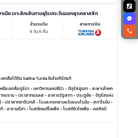
รมาเนีย เจาะลึกเส้นทางยุโรปตะวันออกสุดคลาสสิก
จำนวนวัน
สายการบิน
call
9 วัน 6 คืน
ลือใต้ดิน Salina Turda ชิมโยเกิร์ตแท้
- เหมืองเกลือตูร์ดา - มหาวิหารแห่งซีบิว - จัตุรัสฮูเอท - สะพานโกหก
าทบราน - ปราสาทเปเลส - อาคารรัฐสภา - ประตูชัย - จัตุรัสแห่ง
ร์โก้ - ปราสาทซารีเวทส์ - โรงละครกลางแจ้งแบบโรมัน - สภาโรมัน -
 - อารามรีล่า - โบสถ์เซนต์โซเฟีย - โบสถ์ยิวโซเฟีย - หอศิลป์