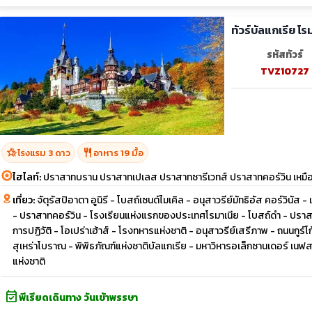
ทัวร์บัลแกเรีย โ
รหัสทัวร์
TVZ10727
hotel_class
restaurant
โรงแรม 3 ดาว
อาหาร 19 มื้อ
ไฮไลท์:
ปราสาทบราน ปราสาทเปเลส ปราสาทซารีเวทส์ ปราสาทคอร์วิน เหมืองเก
เที่ยว:
จัตุรัสปิอาตา อูนิรี - โบสถ์เซนต์ไมเคิล - อนุสาวรีย์มัทธิอัส คอร์วินัส 
- ปราสาทคอร์วิน - โรงเรียนแห่งแรกของประเทศโรมาเนีย - โบสถ์ดำ - ปราส
การปฏิวัติ - โอเปร่าเฮ้าส์ - โรงทหารแห่งชาติ - อนุสาวรีย์เสรีภาพ - ถนนกู
สุเหร่าโบราณ - พิพิธภัณฑ์แห่งชาติบัลแกเรีย - มหาวิหารอเล็กซานเดอร์ เนฟสกี
แห่งชาติ
event_available
พีเรียดเดินทาง วันเข้าพรรษา