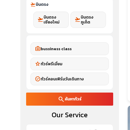
flight_takeoff
บินตรง
บินตรง
บินตรง
flight_takeoff
flight_takeoff
เชียงใหม่
ภูเก็ต
business_center
bussiness class
star
ทัวร์พรีเมี่ยม
verified
ทัวร์คอนเฟิร์มวันเดินทาง
search
ค้นหาทัวร์
Our Service