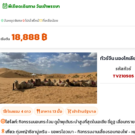
event_available
พีเรียดเดินทาง วันเข้าพรรษา
วันหยุดพิเศษ
โปรไฟไหม้
ที่เหลือน้อย
sunny
local_fire_department
confirmation_number
18,888 ฿
เริ่มต้น
ทัวร์จีน มองโกเล
รหัสทัวร์
TVZ10505
hotel_class
restaurant
shopping_cart
โรงแรม 4 ดาว
อาหาร 13 มื้อ
เข้าร้านรัฐบาล
ไฮไลท์:
กิจกรรมนอนกระโจม ดูน้ำพุเต้นระบำสูงที่สุดในเอเชีย ขี่อูฐ เลื่อนทราย
เที่ยว:
ทุ่งหญ้าซีลาบู่เหริน - ขอพรโอวเบา - กิจกรรมงานเลี้ยงรอบกองไฟ - ห