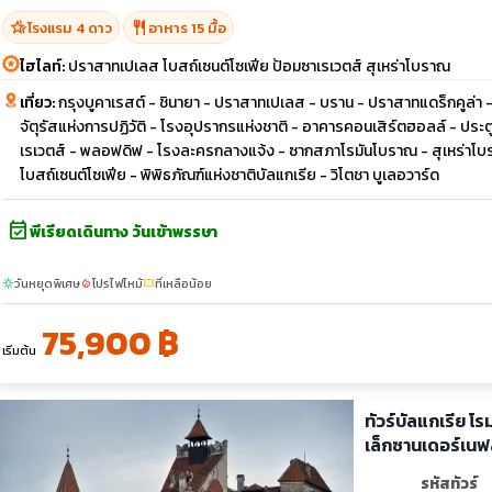
hotel_class
restaurant
โรงแรม 4 ดาว
อาหาร 15 มื้อ
ไฮไลท์:
ปราสาทเปเลส โบสถ์เซนต์โซเฟีย ป้อมซาเรเวตส์ สุเหร่าโบราณ
เที่ยว:
กรุงบูคาเรสต์ - ชินายา - ปราสาทเปเลส - บราน - ปราสาทแดร็กคูล่า
จัตุรัสแห่งการปฏิวัติ - โรงอุปรากรแห่งชาติ - อาคารคอนเสิร์ตฮอลล์ - ประตูช
เรเวตส์ - พลอฟดิฟ - โรงละครกลางแจ้ง - ซากสภาโรมันโบราณ - สุเหร่าโบรา
โบสถ์เซนต์โซเฟีย - พิพิธภัณฑ์แห่งชาติบัลแกเรีย - วิโตชา บูเลอวาร์ด
event_available
พีเรียดเดินทาง วันเข้าพรรษา
วันหยุดพิเศษ
โปรไฟไหม้
ที่เหลือน้อย
sunny
local_fire_department
confirmation_number
75,900 ฿
เริ่มต้น
ทัวร์บัลแกเรีย โ
เล็กซานเดอร์เนฟ
รหัสทัวร์