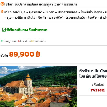
ไฮไลท์:
ชมปราสาทเปเลส แดรกคูล่า เข้าอาคารรัฐสภา
เที่ยว:
อิสตันบูล – บูคาเรสต์ - ซินายา – ปราสาทเปเลส - โรงบ่มไวน์อซูก้า 
- รูเซ – เวลิโค ทาร์โนโว - ชิพก้า - พลอฟดิฟ - โรงละครโรมัน - โซเฟีย - สำนัก
event_available
พีเรียดเดินทาง วันเข้าพรรษา
วันหยุดพิเศษ
โปรไฟไหม้
ที่เหลือน้อย
sunny
local_fire_department
confirmation_number
89,900 ฿
เริ่มต้น
ทัวร์โรมาเนีย บั
โบสถ์เซนต์โซเฟีย
รหัสทัวร์
TVZ9512