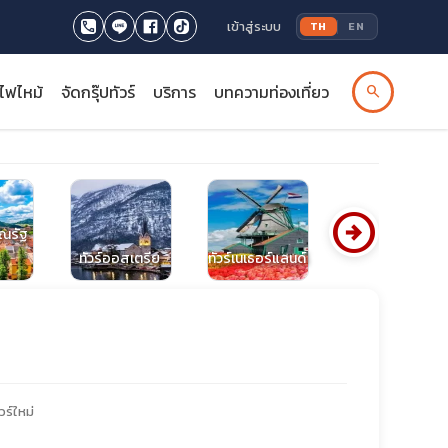
เข้าสู่ระบบ
TH
EN
รไฟไหม้
จัดกรุ๊ปทัวร์
บริการ
บทความท่องเที่ยว
search
arrow_circle_right
รณรัฐ
ทัวร์ออสเตรีย
ทัวร์เนเธอร์แลนด์
ทัวร์เดนมาร์ก
วร์ใหม่