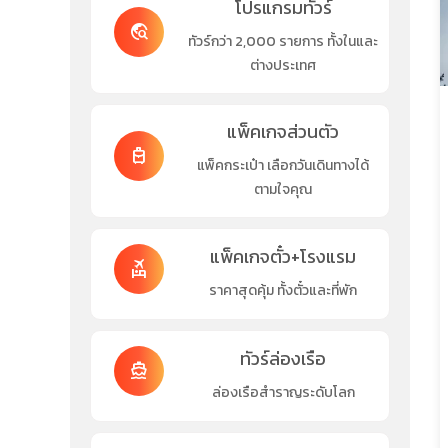
โปรแกรมทัวร์
travel_explore
ทัวร์กว่า 2,000 รายการ ทั้งในและ
ต่างประเทศ
แพ็คเกจส่วนตัว
travel_luggage_and_bags
แพ็คกระเป๋า เลือกวันเดินทางได้
ตามใจคุณ
แพ็คเกจตั๋ว+โรงแรม
flights_and_hotels
ราคาสุดคุ้ม ทั้งตั๋วและที่พัก
ทัวร์ล่องเรือ
directions_boat
ล่องเรือสำราญระดับโลก