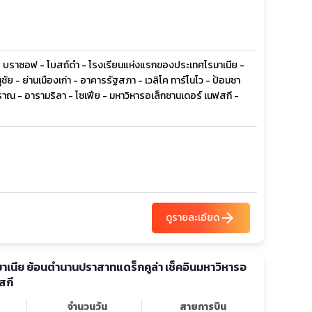
 - บราซอฟ - โบสถ์ดำ - โรงเรียนแห่งแรกของประเทศโรมาเนีย -
ัย - ย่านเมืองเก่า - อาคารรัฐสภา - เวลิโค ทาร์โนโว - ป้อมซา
ณ - อารามริลา - โซเฟีย - มหาวิหารอเล็กซานเดอร์ เนฟสกี -
arrow_forward
ดูรายละเอียด
รมาเนีย ย้อนตำนานปราสาทแดร็กคูล่า เช็คอินมหาวิหารอ
สกี
จำนวนวัน
สายการบิน