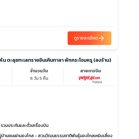
arrow_forward
ดูรายละเอียด
ียใน ตะลุยทะเลทรายอินเคินทาลา พักกระโจมหรู (ลงร้าน)
จำนวนวัน
สายการบิน
6 วัน 5 คืน
 รวมประกันและตั๋วเครื่องบิน
มู่บ้านชนเผ่ามองโกล - สวนวัฒนธรรมชาติพันธุ์มองโกลเหมิงเลี่ยง