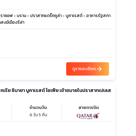
- บราซอฟ - บราน - ปราสาทแดร๊กคูล่า - บูคาเรสต์ - อาคารรัฐสภา
สงฆ์เมืองรีล่า
arrow_forward
ดูรายละเอียด
ลแกเรีย ซินายา บูคาเรสต์ โซเฟีย เข้าชมายในปราสาทเปเลส
จำนวนวัน
สายการบิน
8 วัน 5 คืน