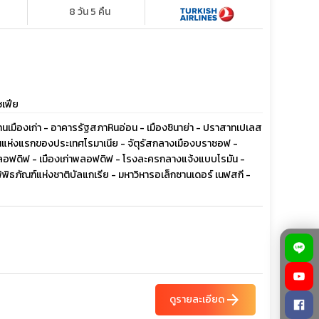
8 วัน 5 คืน
ซเฟีย
 ย่านเมืองเก่า - อาคารรัฐสภาหินอ่อน - เมืองซินาย่า - ปราสาทเปเลส
ยนแห่งแรกของประเทศโรมาเนีย - จัตุรัสกลางเมืองบราซอฟ -
ืองพลอฟดิฟ - เมืองเก่าพลอฟดิฟ - โรงละครกลางแจ้งแบบโรมัน -
พิพิธภัณฑ์แห่งชาติบัลแกเรีย - มหาวิหารอเล็กซานเดอร์ เนฟสกี -
arrow_forward
ดูรายละเอียด