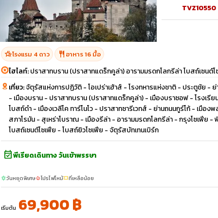
TVZ10550
hotel_class
restaurant
โรงแรม 4 ดาว
อาหาร 16 มื้อ
ไฮไลท์:
ปราสาทบราน (ปราสาทแดร็กคูล่า) อารามมรดกโลกรีล่า โบสถ์เซนต์โ
เที่ยว:
จัตุรัสแห่งการปฏิวัติ - โอเปร่าเฮ้าส์ - โรงทหารแห่งชาติ - ประตูชัย -
- เมืองบราน - ปราสาทบราน (ปราสาทแดร็กคูล่า) - เมืองบราซอฟ - โรงเรี
โบสถ์ดำ - เมืองเวลีโค ทาร์โนโว - ปราสาทซารีเวทส์ - ย่านถนนกูร์โก้ - เม
สภาโรมัน - สุเหร่าโบราณ - เมืองรีล่า - อารามมรดกโลกรีล่า - กรุงโซเฟีย - 
โบสถ์เซนต์โซเฟีย - โบสถ์ยิวโซเฟีย - จัตุรัสบัทเทนเบิร์ก
event_available
พีเรียดเดินทาง วันเข้าพรรษา
วันหยุดพิเศษ
โปรไฟไหม้
ที่เหลือน้อย
sunny
local_fire_department
confirmation_number
69,900 ฿
เริ่มต้น