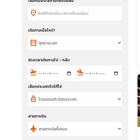
เลือกเมือง/สถานที่ยอดนิยม
location_on
เดินทางเมื่อไหร่?
calendar_month
ช่วงเวลาเดินทางไป - กลับ
flight_takeoff
flight_land
เลือกประเภททัวร์ที่ใช่
travel_luggage_and_bags
สายการบิน
flight