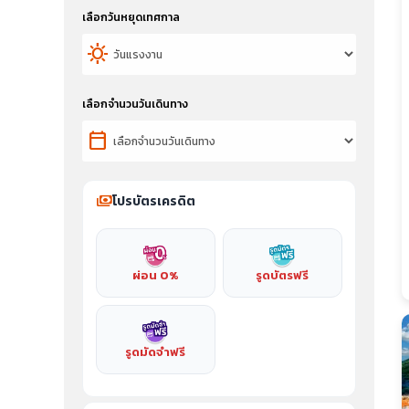
เลือกวันหยุดเทศกาล
sunny
เลือกจำนวนวันเดินทาง
calendar_today
payments
โปรบัตรเครดิต
ผ่อน 0%
รูดบัตรฟรี
รูดมัดจำฟรี