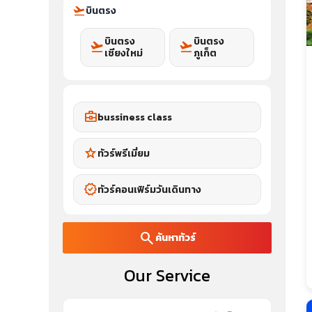
flight_takeoff
บินตรง
บินตรง
บินตรง
flight_takeoff
flight_takeoff
เชียงใหม่
ภูเก็ต
business_center
bussiness class
star
ทัวร์พรีเมี่ยม
verified
ทัวร์คอนเฟิร์มวันเดินทาง
search
ค้นหาทัวร์
Our Service