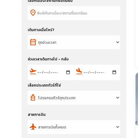
เลือกเมือง/สถานที่ยอดนิยม
location_on
เดินทางเมื่อไหร่?
calendar_month
ช่วงเวลาเดินทางไป - กลับ
flight_takeoff
flight_land
เลือกประเภททัวร์ที่ใช่
travel_luggage_and_bags
สายการบิน
flight