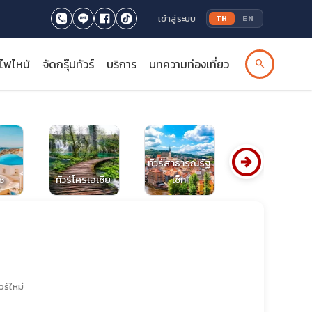
เข้าสู่ระบบ
TH
EN
รไฟไหม้
จัดกรุ๊ปทัวร์
บริการ
บทความท่องเที่ยว
search
arrow_circle_right
ทัวร์สาธารณรัฐ
ีซ
ทัวร์โครเอเชีย
เช็ก
ทัวร์สเปน
วร์ใหม่