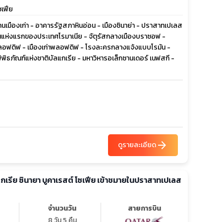
ซเฟีย
 ย่านเมืองเก่า - อาคารรัฐสภาหินอ่อน - เมืองซินาย่า - ปราสาทเปเลส
ยนแห่งแรกของประเทศโรมาเนีย - จัตุรัสกลางเมืองบราซอฟ -
ืองพลอฟดิฟ - เมืองเก่าพลอฟดิฟ - โรงละครกลางแจ้งแบบโรมัน -
พิพิธภัณฑ์แห่งชาติบัลแกเรีย - มหาวิหารอเล็กซานเดอร์ เนฟสกี -
arrow_forward
ดูรายละเอียด
ลแกเรีย ซินายา บูคาเรสต์ โซเฟีย เข้าชมายในปราสาทเปเลส
จำนวนวัน
สายการบิน
8 วัน 5 คืน