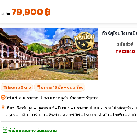
79,900 ฿
เริ่มต้น
รหัสทัวร์
TVZ3540
hotel_class
restaurant
โรงแรม 5 ดาว
อาหาร 16 มื้อ + บนเครื่อง
ไฮไลท์:
ชมปราสาทเปเลส แดรกคูล่า เข้าอาคารรัฐสภา
เที่ยว:
อิสตันบูล – บูคาเรสต์ - ซินายา – ปราสาทเปเลส - โรงบ่มไวน์อซูก้า 
- รูเซ – เวลิโค ทาร์โนโว - ชิพก้า - พลอฟดิฟ - โรงละครโรมัน - โซเฟีย - สำนัก
event_available
พีเรียดเดินทาง วันแรงงาน