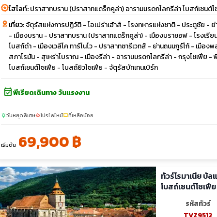
ไฮไลท์:
ปราสาทบราน (ปราสาทแดร็กคูล่า) อารามมรดกโลกรีล่า โบสถ์เซนต์โ
เที่ยว:
จัตุรัสแห่งการปฏิวัติ - โอเปร่าเฮ้าส์ - โรงทหารแห่งชาติ - ประตูชัย -
- เมืองบราน - ปราสาทบราน (ปราสาทแดร็กคูล่า) - เมืองบราซอฟ - โรงเรี
โบสถ์ดำ - เมืองเวลีโค ทาร์โนโว - ปราสาทซารีเวทส์ - ย่านถนนกูร์โก้ - เม
สภาโรมัน - สุเหร่าโบราณ - เมืองรีล่า - อารามมรดกโลกรีล่า - กรุงโซเฟีย - 
โบสถ์เซนต์โซเฟีย - โบสถ์ยิวโซเฟีย - จัตุรัสบัทเทนเบิร์ก
event_available
พีเรียดเดินทาง วันแรงงาน
วันหยุดพิเศษ
โปรไฟไหม้
ที่เหลือน้อย
sunny
local_fire_department
confirmation_number
69,900 ฿
เริ่มต้น
ทัวร์โรมาเนีย บั
โบสถ์เซนต์โซเฟีย
รหัสทัวร์
TVZ9512