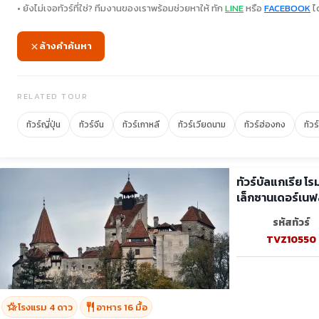
• ยังไม่เจอทัวร์ที่ใช่? ทีมงานของเราพร้อมช่วยหาให้ ทัก
LINE
หรือ
FACEBOOK
ได
ล้างคำค้นหา
RELATED TOUR
ทัวร์ญี่ปุ่น
ทัวร์จีน
ทัวร์เกาหลี
ทัวร์เวียดนาม
ทัวร์ฮ่องกง
ทัวร
ทัวร์บัลแกเรีย โ
เล็กซานเดอร์เนฟ
รหัสทัวร์
TVZ10550
hotel_class
restaurant
โรงแรม 4 ดาว
อาหาร 16 มื้อ