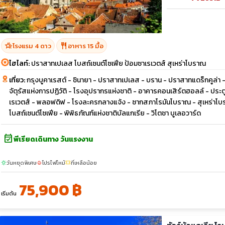
hotel_class
restaurant
โรงแรม 4 ดาว
อาหาร 15 มื้อ
ไฮไลท์:
ปราสาทเปเลส โบสถ์เซนต์โซเฟีย ป้อมซาเรเวตส์ สุเหร่าโบราณ
เที่ยว:
กรุงบูคาเรสต์ - ชินายา - ปราสาทเปเลส - บราน - ปราสาทแดร็กคูล่า
จัตุรัสแห่งการปฏิวัติ - โรงอุปรากรแห่งชาติ - อาคารคอนเสิร์ตฮอลล์ - ประตูช
เรเวตส์ - พลอฟดิฟ - โรงละครกลางแจ้ง - ซากสภาโรมันโบราณ - สุเหร่าโบรา
โบสถ์เซนต์โซเฟีย - พิพิธภัณฑ์แห่งชาติบัลแกเรีย - วิโตชา บูเลอวาร์ด
event_available
พีเรียดเดินทาง วันแรงงาน
วันหยุดพิเศษ
โปรไฟไหม้
ที่เหลือน้อย
sunny
local_fire_department
confirmation_number
75,900 ฿
เริ่มต้น