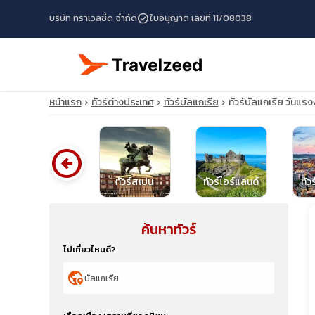
check_circle
บริษัท ทราเวลซี้ด จำกัด
ใบอนุญาต เลขที่ 11/08038
หน้าแรก
ทัวร์ต่างประเทศ
ทัวร์บัลแกเรีย
ทัวร์บัลแกเรีย วันแร
arrow_circle_left
ทัวร์สาธารณรัฐ
เช็ก
ทัวร์สเปน
ทัวร์ไอร์แลนด์
ทัว
ค้นหาทัวร์
travel_explore
ไปเที่ยวไหนดี?
calendar_month
globe_location_pin
search