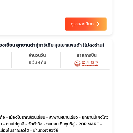
arrow_forward
ดูรายละเอียด
เจียงเยี่ยน อุทยานต๋ากู่การ์เซีย หุบเขาแพนด้า (ไม่ลงร้าน)
จำนวนวัน
สายการบิน
6 วัน 4 คืน
เก๋อ - เมืองโบราณก้วนเชี่ยน - สะพานหนานเฉียว - อุทยานปี้เผิงโกว
บ - ถนนไท่กู่หลี่ - วัดต้าฉือ - ถนนคนเดินชุนซีลู่ - POP MART -
องโบราณลั่วไต้ - ย่านตงเจียวจี้อี้