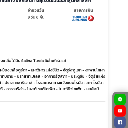
รมาเนีย เจาะลึกเส้นทางยุโรปตะวันออกสุดคลาสสิก
จำนวนวัน
สายการบิน
9 วัน 6 คืน
ลือใต้ดิน Salina Turda ชิมโยเกิร์ตแท้
- เหมืองเกลือตูร์ดา - มหาวิหารแห่งซีบิว - จัตุรัสฮูเอท - สะพานโกหก
าทบราน - ปราสาทเปเลส - อาคารรัฐสภา - ประตูชัย - จัตุรัสแห่ง
ร์โก้ - ปราสาทซารีเวทส์ - โรงละครกลางแจ้งแบบโรมัน - สภาโรมัน -
 - อารามรีล่า - โบสถ์เซนต์โซเฟีย - โบสถ์ยิวโซเฟีย - หอศิลป์