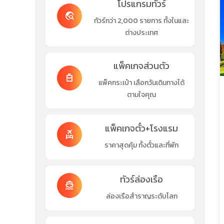
โปรแกรมทัวร์
travel_explore
ทัวร์กว่า 2,000 รายการ ทั้งในและ
ต่างประเทศ
แพ็คเกจส่วนตัว
travel_luggage_and_bags
แพ็คกระเป๋า เลือกวันเดินทางได้
ตามใจคุณ
แพ็คเกจตั๋ว+โรงแรม
flights_and_hotels
ราคาสุดคุ้ม ทั้งตั๋วและที่พัก
ทัวร์ล่องเรือ
directions_boat
ล่องเรือสำราญระดับโลก