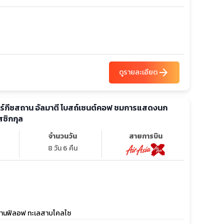
arrow_forward
ดูรายละเอียด
คีร์กีซสถาน อัลมาตี โบสถ์เซนต์คอฟ ชมการแสดงนก
สซิกกุล
จำนวนวัน
สายการบิน
8 วัน 6 คืน
พานฟิลอฟ ทะเลสาบโคลไซ