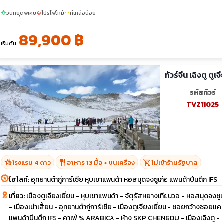
วันหยุดพิเศษ
โปรไฟไหม้
ที่เหลือน้อย
sunny
local_fire_department
confirmation_number
89,900 ฿
เริ่มต้น
ทัวร์จีน เฉิงตู ตู
รหัสทัวร์
TVZ11025
hotel_class
restaurant
shopping_cart_off
โรงแรม 4 ดาว
อาหาร 13 มื้อ + บนเครื่อง
ไม่เข้าร้านรัฐบาล
ไฮไลท์:
อุทยานต๋ากู่การ์เซีย หุบเขาแพนด้า หอสมุดจงซูเก๋อ แพนด้าปีนตึก IFS
เที่ยว:
เมืองตูเจียงเยี่ยน - หุบเขาแพนด้า - จัตุรัสหยางเทียนวอ - หอสมุดจงซู
- เมืองเม่าเสี้ยน - อุทยานต๋ากู่การ์เซีย - เมืองตูเจียงเยี่ยน - ซอยกว้างซอยแค
แพนด้าปีนตึก IFS - คาเฟ่ % ARABICA - ห้าง SKP CHENGDU - เมืองเฉิงตู - เมื