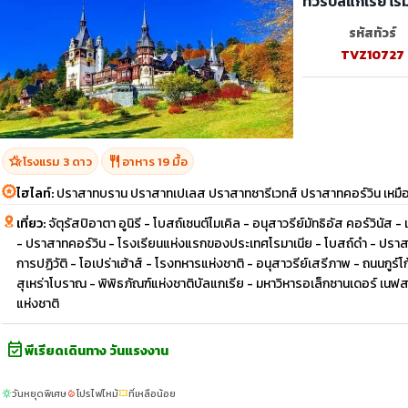
ทัวร์บัลแกเรีย โ
รหัสทัวร์
TVZ10727
hotel_class
restaurant
โรงแรม 3 ดาว
อาหาร 19 มื้อ
ไฮไลท์:
ปราสาทบราน ปราสาทเปเลส ปราสาทซารีเวทส์ ปราสาทคอร์วิน เหมืองเก
เที่ยว:
จัตุรัสปิอาตา อูนิรี - โบสถ์เซนต์ไมเคิล - อนุสาวรีย์มัทธิอัส คอร์วินัส 
- ปราสาทคอร์วิน - โรงเรียนแห่งแรกของประเทศโรมาเนีย - โบสถ์ดำ - ปราส
การปฏิวัติ - โอเปร่าเฮ้าส์ - โรงทหารแห่งชาติ - อนุสาวรีย์เสรีภาพ - ถนนกู
สุเหร่าโบราณ - พิพิธภัณฑ์แห่งชาติบัลแกเรีย - มหาวิหารอเล็กซานเดอร์ เนฟสกี
แห่งชาติ
event_available
พีเรียดเดินทาง วันแรงงาน
วันหยุดพิเศษ
โปรไฟไหม้
ที่เหลือน้อย
sunny
local_fire_department
confirmation_number