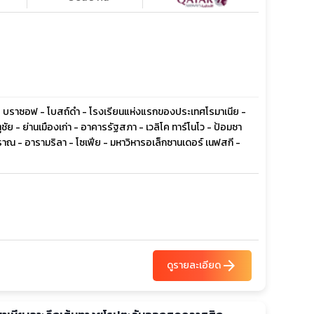
 - บราซอฟ - โบสถ์ดำ - โรงเรียนแห่งแรกของประเทศโรมาเนีย -
ัย - ย่านเมืองเก่า - อาคารรัฐสภา - เวลิโค ทาร์โนโว - ป้อมซา
ณ - อารามริลา - โซเฟีย - มหาวิหารอเล็กซานเดอร์ เนฟสกี -
arrow_forward
ดูรายละเอียด