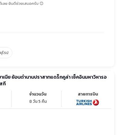
้เลย ยินดีช่วยเสมอครับ 😊
์ยุโรป
รมาเนีย ย้อนตำนานปราสาทแดร็กคูล่า เช็คอินมหาวิหารอ
สกี
จำนวนวัน
สายการบิน
8 วัน 5 คืน