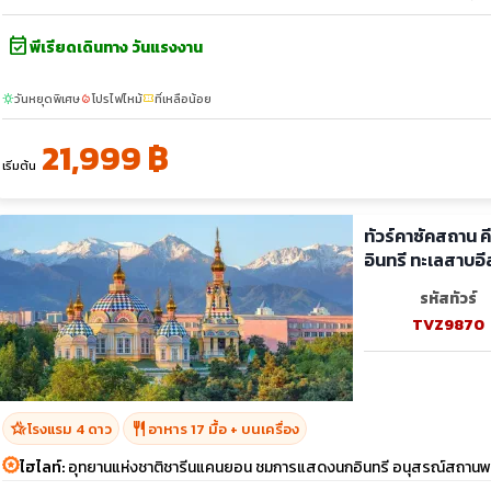
event_available
พีเรียดเดินทาง วันแรงงาน
วันหยุดพิเศษ
โปรไฟไหม้
ที่เหลือน้อย
sunny
local_fire_department
confirmation_number
21,999 ฿
เริ่มต้น
ทัวร์คาซัคสถาน 
อินทรี ทะเลสาบอี
รหัสทัวร์
TVZ9870
hotel_class
restaurant
โรงแรม 4 ดาว
อาหาร 17 มื้อ + บนเครื่อง
ไฮไลท์:
อุทยานแห่งชาติชารีนแคนยอน ชมการแสดงนกอินทรี อนุสรณ์สถาน