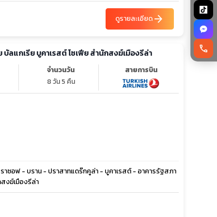
arrow_forward
ดูรายละเอียด
call
ทัวร์ยุโรป โรมาเนีย บัลแกเรีย บูคาเรสต์ โซเฟีย สำนักสงฆ์เมืองรีล่า
จำนวนวัน
สายการบิน
8 วัน 5 คืน
- บราซอฟ - บราน - ปราสาทแดร๊กคูล่า - บูคาเรสต์ - อาคารรัฐสภา
สงฆ์เมืองรีล่า