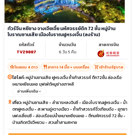
ทัวร์จีน หยีชาง จางเจียเจี้ย มหัศจรรย์ตึก 72 ชั้น หมู่บ้าน
โบราณซานเสีย เมืองโบราณฝูหรงเจิ้น (ลงร้าน)
รหัสทัวร์
จำนวนวัน
สายการบิน
TVZ9887
6 วัน 5 คืน
hotel_class
restaurant
shopping_cart
โรงแรม 4 ดาว
อาหาร 14 มื้อ + บนเครื่อง
เข้าร้านรัฐบาล
ไฮไลท์:
หมู่บ้านซานเสีย ฝูหรงเจิ้น ถ้ำเก้าสวรรค์ ตึก72ชั้น ล่องเรือ
เหมาเหยียนเหอ บุฟเฟ่ต์หมูย่างเกาหลี
อ่านเพิ่มเติม
เที่ยว:
หมู่บ้านซานเสีย - ลำธารหลงจินซี - เมืองโบราณฝูหรงเจิ้น - น้ำ
ตกฝูหรงเจิ้น - สะพานอู่หวางเฉียว - ถ้ำเก้าสวรรค์จิ๋วเทียนดัง - อุทยา
นฟงเลี่ยนซี - ล่องเรือแม่น้ำเหมาเหยียนเหอ - ตึกมหัศจรรย์ 72 ชั้น -
บ้านเกิดกวีชวีหยวน - สวนถ้ำสามสหาย