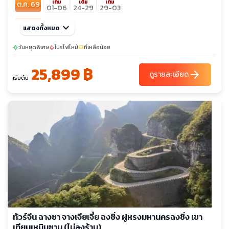
เต็ม
เต็ม
เต็ม
ต.ค. 69
01-06
24-29
29-03
เต็ม
พ.ย. 69
keyboard_arrow_down
07-12
21-26
26-01
แสดงทั้งหมด
12-17
sunny
sunny
ธ.ค. 69
วันหยุดพิเศษ
โปรไฟไหม้
ที่เหลือน้อย
19-24
24-29
sunny
local_fire_department
confirmation_number
05-10
10-15
25,899 ฿
arrow_forward
ดูรายละเอียด
เริ่มต้น
ทัวร์จีน ฉางซา จางเจียเจี้ย ฉงชิ่ง ฝูหรงมหานครฉงชิ่ง เขา
เทียนเหมินซาน (ไม่ลงร้าน)