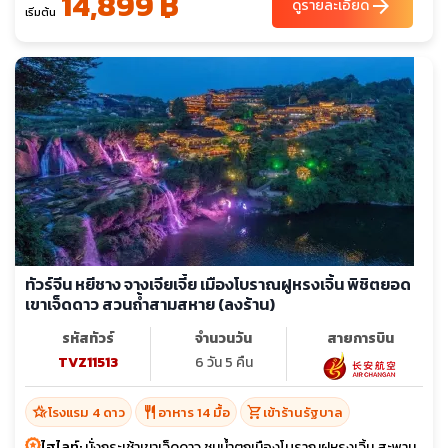
14,899 ฿
arrow_forward
ดูรายละเอียด
เริ่มต้น
ทัวร์จีน หยีชาง จางเจียเจี้ย เมืองโบราณฝูหรงเจิ้น พิชิตยอด
เขาเจ็ดดาว สวนถ้ำสามสหาย (ลงร้าน)
รหัสทัวร์
จำนวนวัน
สายการบิน
TVZ11513
6 วัน 5 คืน
hotel_class
restaurant
shopping_cart
โรงแรม 4 ดาว
อาหาร 14 มื้อ
เข้าร้านรัฐบาล
ไฮไลท์:
นั่งกระเช้าเขาเจ็ดดาว ชมน้ำตกเมืองโบราณฝูหรงเจิ้น สะพาน