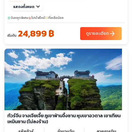
พ.ย. 69
keyboard_arrow_down
07-12
12-17
21-26
26-01
แสดงทั้งหมด
sunny
sunny
เต็ม
ธ.ค. 69
วันหยุดพิเศษ
โปรไฟไหม้
ที่เหลือน้อย
19-24
24-29
sunny
local_fire_department
confirmation_number
29-03
05-10
10-15
24,899 ฿
arrow_forward
ดูรายละเอียด
เริ่มต้น
ทัวร์จีน จางเจียเจี้ย ภูเขาฟ่านจิ้งซาน หุบเขาอวตาล เขาเทียน
เหมินซาน (ไม่ลงร้าน)
รหัสทัวร์
จำนวนวัน
สายการบิน