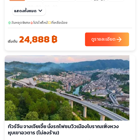
29-02
30-03
keyboard_arrow_down
แสดงทั้งหมด
วันหยุดพิเศษ
โปรไฟไหม้
ที่เหลือน้อย
sunny
local_fire_department
confirmation_number
24,888 ฿
arrow_forward
ดูรายละเอียด
เริ่มต้น
ทัวร์จีน จางเจียเจี้ย นั่งรถไฟชมวิวเมืองโบราณเฟิ่งหวง
หุบเขาอวตาร (ไม่ลงร้าน)