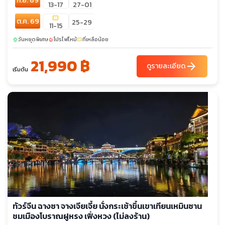
ก.ย. 69
13-17
27-01
confirmation_number
ต.ค. 69
25-29
11-15
วันหยุดพิเศษ
โปรไฟไหม้
ที่เหลือน้อย
sunny
local_fire_department
confirmation_number
21,990 ฿
arrow_forward
ดูรายละเอียด
เริ่มต้น
ทัวร์จีน ฉางซา จางเจียเจี้ย นั่งกระเช้าขึ้นเขาเทียนเหมินซาน
ชมเมืองโบราณฝูหรง เฟิ่งหวง (ไม่ลงร้าน)