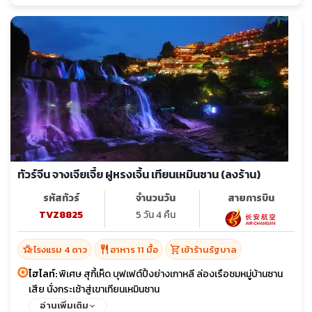
ทัวร์จีน จางเจียเจี้ย ฝูหรงเจิ้น เทียนเหมินซาน (ลงร้าน)
รหัสทัวร์
จำนวนวัน
สายการบิน
TVZ8825
5 วัน 4 คืน
hotel_class
restaurant
shopping_cart
โรงแรม 4 ดาว
อาหาร 11 มื้อ
เข้าร้านรัฐบาล
ไฮไลท์:
พิเศษ สุกี้เห็ด บุฟเฟต์ปิ้งย่างเกาหลี ล่องเรือชมหมู่บ้านซาน
เสีย นั่งกระเช้าสู่เขาเทียนเหมินซาน
อ่านเพิ่มเติม