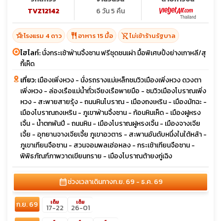
TVZ12142
6 วัน 5 คืน
hotel_class
restaurant
shopping_cart_off
โรงแรม 4 ดาว
อาหาร 15 มื้อ
ไม่เข้าร้านรัฐบาล
ไฮไลท์:
นั่งกระเช้าฟ่านจิ้งซาน ฟรีชุดชนเผ่า มื้อพิเศษปิ้งย่างเกาหลี/สุ
กี้เห็ด
เที่ยว:
เมืองเพิ่งหวง - นั่งรถรางแม่เหล็กชมวิวเมืองเพิ่งหวง ดวงตา
เพิ่งหวง - ล่องเรือแม่น้ำถั่วเจียงเรือพายมือ - ชมวิวเมืองโบราณเพิ่ง
หวง - สะพายสายรุ้ง - ถนนหินโบราณ - เมืองถงเหริน - เมืองมัทฉะ -
เมืองโบราณถงเหริน - ภูเขาฟ่านจิ้งซาน - ก้อนหินเห็ด - เมืองฝูหรง
เจิ้น - น้ำตกพันปี - ถนนหิน - เมืองโบราณฝูหรงเจิ้น - เมืองจางเจีย
เจี้ย - อุทยานจางเจียเจี้ย ภูเขาอวตาร - สะพานอันดับหนึ่งในใต้หล้า -
ภูเขาเทียนจือซาน - สวนจอมพลเฮ่อหลง - กระเช้าเทียนจือซาน -
พิพิธภัณฑ์ภาพวาดเขียนทราย - เมืองโบราณต้ายงกู่เฉิง
calendar_month
ช่วงเวลาเดินทาง
ก.ย. 69 - ธ.ค. 69
เต็ม
เต็ม
ก.ย. 69
17-22
26-01