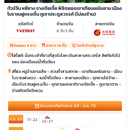
ทัวร์จีน หยีชาง จางเจียเจี้ย พิชิตยอดเขาเทียนเหมินซาน เมือง
โบราณฝูหรงเจิ้น ภูเขาประตูสวรรค์ (ไม่ลงร้าน)
รหัสทัวร์
จำนวนวัน
สายการบิน
TVZ11537
6 วัน 5 คืน
hotel_class
restaurant
shopping_cart_off
โรงแรม 4 ดาว
อาหาร 14 มื้อ
ไม่เข้าร้านรัฐบาล
ไฮไลท์:
นั่งกระเช้าที่ยาวที่สุดในโลก เดินสะพานกระจกใส ลิฟท์แก้วไป่
หลง ล่องเรือแม่น้ำถั่วเจียง
เที่ยว:
หมู่บ้านซานเสีย - สวนถ้ำสามสหาย - เขาเทียนเหมินซาน - เมือง
โบราณฟ่งหวง - แม่น้ำถั่วเจียง - สะพานหงเฉียว - อุทยานไอ่จ้าย -
เมืองโบราณฝูหรงเจิ้น - อุทยานแห่งชาติจางเจียเจี้ย - ภูเขาอวตาร -
บ้านเกิดกวีชวีหยวน
calendar_month
ช่วงเวลาเดินทาง
ก.ย. 69 - ม.ค. 70
เต็ม
ก.ย. 69
17-22
22-27
confirmation_number
เต็ม