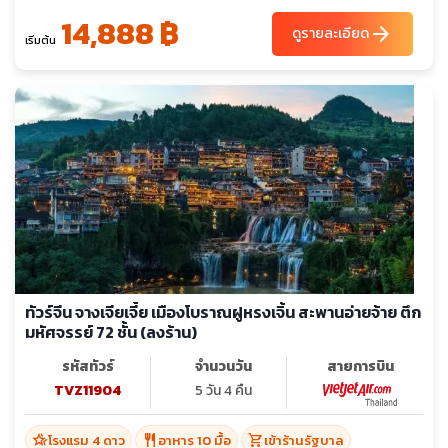
14,888 ฿
arrow_forward
ดูรายละเอียด
เริ่มต้น
ทัวร์จีน จางเจียเจี้ย เมืองโบราณฝูหรงเจิ้น สะพานอ่ายจ้าย ตึก
มหัศจรรย์ 72 ชั้น (ลงร้าน)
รหัสทัวร์
จำนวนวัน
สายการบิน
TVZ11904
5 วัน 4 คืน
hotel_class
restaurant
shopping_cart
โรงแรม 4 ดาว
อาหาร 10 มื้อ
เข้าร้านรัฐบาล