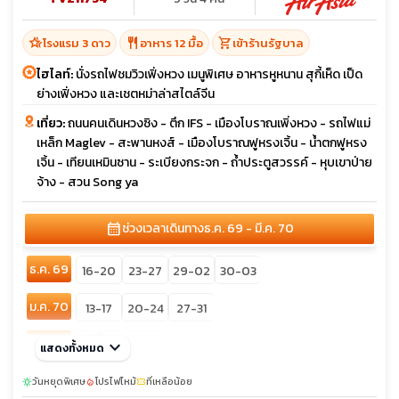
hotel_class
restaurant
shopping_cart
โรงแรม 3 ดาว
อาหาร 12 มื้อ
เข้าร้านรัฐบาล
ไฮไลท์:
นั่งรถไฟชมวิวเฟิ่งหวง เมนูพิเศษ อาหารหูหนาน สุกี้เห็ด เป็ด
ย่างเฟิ่งหวง และเชตหม่าล่าสไตล์จีน
เที่ยว:
ถนนคนเดินหวงซิง - ตึก IFS - เมืองโบราณเพิ่งหวง - รถไฟแม่
เหล็ก Maglev - สะพานหงส์ - เมืองโบราณฟูหรงเจิ้น - น้ำตกฟูหรง
เจิ้น - เทียนเหมินซาน - ระเบียงกระจก - ถ้ำประตูสวรรค์ - หุบเขาป่าย
จ้าง - สวน Song ya
calendar_month
ช่วงเวลาเดินทาง
ธ.ค. 69 - มี.ค. 70
ธ.ค. 69
16-20
23-27
29-02
30-03
ม.ค. 70
13-17
20-24
27-31
sunny
ก.พ. 70
keyboard_arrow_down
24-28
แสดงทั้งหมด
17-21
sunny
มี.ค. 70
วันหยุดพิเศษ
โปรไฟไหม้
10-14
ที่เหลือน้อย
17-21
19-23
24-28
sunny
local_fire_department
confirmation_number
03-07