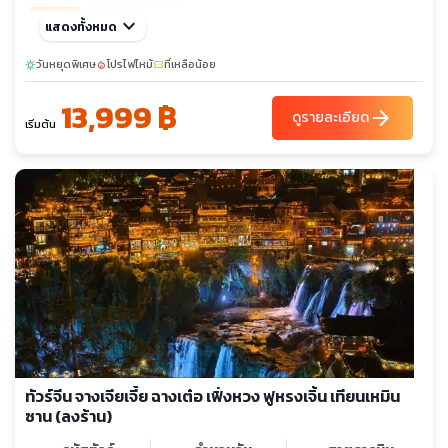
พ.ย. 69
keyboard_arrow_down
08-12
22-26
แสดงทั้งหมด
ธ.ค. 69
วันหยุดพิเศษ
06-10
โปรไฟไหม้
20-24
ที่เหลือน้อย
sunny
local_fire_department
confirmation_number
13,999 ฿
arrow_forward
ดูรายละเอียด
เริ่มต้น
ทัวร์จีน จางเจียเจี้ย ฉางเต๋อ เฟิ่งหวง ฟูหรงเจิ้น เทียนเหมิน
ซาน (ลงร้าน)