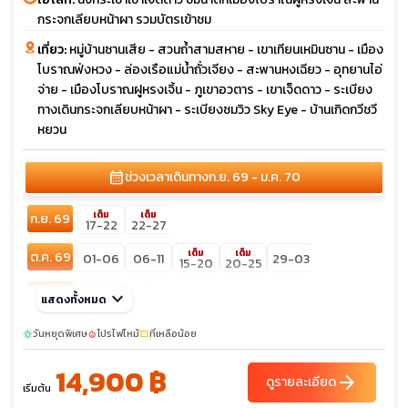
กระจกเลียบหน้าผา รวมบัตรเข้าชม
เที่ยว:
หมู่บ้านซานเสีย - สวนถ้ำสามสหาย - เขาเทียนเหมินซาน - เมือง
โบราณฟ่งหวง - ล่องเรือแม่น้ำถั่วเจียง - สะพานหงเฉียว - อุทยานไอ่
จ่าย - เมืองโบราณฝูหรงเจิ้น - ภูเขาอวตาร - เขาเจ็ดดาว - ระเบียง
ทางเดินกระจกเลียบหน้าผา - ระเบียงชมวิว Sky Eye - บ้านเกิดกวีชวี
หยวน
calendar_month
ช่วงเวลาเดินทาง
ก.ย. 69 - ม.ค. 70
เต็ม
เต็ม
ก.ย. 69
17-22
22-27
เต็ม
เต็ม
ต.ค. 69
01-06
06-11
29-03
15-20
20-25
เต็ม
พ.ย. 69
keyboard_arrow_down
03-08
17-22
26-01
แสดงทั้งหมด
12-17
sunny
ธ.ค. 69
วันหยุดพิเศษ
01-06
โปรไฟไหม้
ที่เหลือน้อย
15-20
24-29
29-03
sunny
local_fire_department
confirmation_number
10-15
14,900 ฿
arrow_forward
ดูรายละเอียด
เริ่มต้น