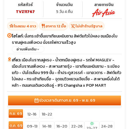
รหัสทัวร์
จำนวนวัน
สายการบิน
TVZ11767
5 วัน 4 คืน
hotel_class
restaurant
shopping_cart_off
โรงแรม 4 ดาว
อาหาร 12 มื้อ
ไม่เข้าร้านรัฐบาล
ไฮไลท์:
นั่งกระเช้าขึ้นเขาเทียนเหมินซาน ลิฟต์แก้วไป่หลง ชมเมืองโบ
ราณฝูหรงเฟิ่งหวง นั่งรถไฟความเร็วสูง
อ่านเพิ่มเติม
เที่ยว:
เมืองโบราณฝูหรง - น้ำตกเมืองฝูหรง - รถไฟ MAGLEV -
เมืองโบราณเฟิ่งหวง - สะพานสายรุ้ง - เขาเทียนเหมินซาน - ระเบียง
แก้ว - บันไดเลื่อน 999 ขั้น - ถ้ำประตูสวรรค์ - เขาอวตาร - ลิฟต์แก้ว
ไป่หลง - กระเช้าเทียนจื่อ - จุดชมวิวหยวนเจียเจี้ย - สะพานหนึ่งในใต้
หล้า - ถนนคนเดินหวงซิงลู่ - IFS Changsha x POP MART
calendar_month
ช่วงเวลาเดินทาง
ก.ย. 69 - พ.ย. 69
ก.ย. 69
12-16
18-22
sunny
ต.ค. 69
09-13
14-18
16-20
22-26
24-28
23-27