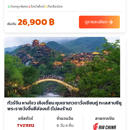
วันหยุดพิเศษ
โปรไฟไหม้
ที่เหลือน้อย
sunny
local_fire_department
confirmation_number
26,900 ฿
arrow_forward
ดูรายละเอียด
เริ่มต้น
ทัวร์จีน หางโจว เหิงเตี้ยน หุบเขาเทวดาวั่งเชียนกู่ ทะเลสาบซีหู
พระราชวังจิ๋นซีฮ่องเต้ (ไม่ลงร้าน)
รหัสทัวร์
จำนวนวัน
สายการบิน
TVZ11312
6 วัน 4 คืน