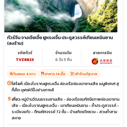
ทัวร์จีน จางเจียเจี้ย ฝูหรงเจิ้น ประตูสวรรค์เทียนเหมินซาน
(ลงร้าน)
รหัสทัวร์
จำนวนวัน
สายการบิน
TVZ8823
6 วัน 5 คืน
hotel_class
restaurant
shopping_cart
โรงแรม 4 ดาว
อาหาร 14 มื้อ
เข้าร้านรัฐบาล
ไฮไลท์:
เมืองโบราณฝูหรงเจิ้น ล่องเรือช่องเขาซานเสีย เมนูพิเศษ!! สุ
กี้เห็ด บุฟเฟ่ต์ปิ้งย่างเกาหลี
เที่ยว:
หมู่บ้านวัฒนธรรมซานเสีย - ล่องเรือชมทัศนียภาพช่องเขาซาน
เสีย - เมืองโบราณฝูหรงเจิ้น - เขาเทียนเหมินซาน - ถ้ำประตูสวรรค์ -
ระเบียงแก้ว - ตึกมหัศจรรย์ 72 ชั้น - บ้านเกิดชวีหยวน - สวนถ้ำสาม
สหาย