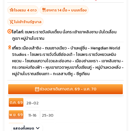
hotel_class
restaurant
โรงแรม 4 ดาว
อาหาร 14 มื้อ + บนเครื่อง
shopping_cart_off
ไม่เข้าร้านรัฐบาล
ไฮไลท์:
ชมพระราชวังเหิงเตี้ยน นั่งกระเช้าเขาหลิงซาน บันไดเลื่อน
ภูเขา หมู่บ้านโบราณ
เที่ยว:
เมืองเส้าซิง - ถนนซางเฉียว - บ้านหลู่ซิ่น - Hengdian World
Studios - โซนพระราชวังจิ๋นซีฮ่องเต้ - โซนพระราชวังหยวนหมิง
หยวน - โซนถนนกวางโจวและฮ่องกง - เมืองซ่างเหรา - เขาหลิงซาน -
กระจกแห่งท้องฟ้า - หุบเขาเทวดาหุบเขาทั้งเซียนกู่ - หมู่บ้านหวงหลิ่ง -
หมู่บ้านโบราณเซียนเกา - ทะเลสาบซีหู - ซีหูเทียน
calendar_month
ช่วงเวลาเดินทาง
ต.ค. 69 - ม.ค. 70
ต.ค. 69
28-02
พ.ย. 69
11-16
25-30
ธ.ค. 69
keyboard_arrow_down
02-07
09-14
23-28
28-02
30-04
แสดงทั้งหมด