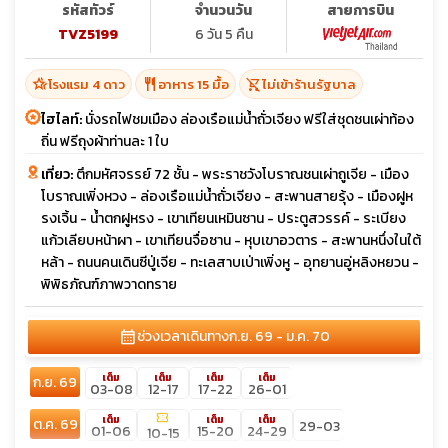
รหัสทัวร์
จำนวนวัน
สายการบิน
TVZ5199
6 วัน 5 คืน
hotel_class
restaurant
shopping_cart_off
โรงแรม 4 ดาว
อาหาร 15 มื้อ
ไม่เข้าร้านรัฐบาล
ไฮไลท์:
นั่งรถไฟชมเมือง ล่องเรือแม่น้ำถั่วเจียง ฟรีใส่ชุดชนเผ่าท้อง
ถิ่น ฟรีถุงผ้าท่านละ 1 ใบ
เที่ยว:
ตึกมหัศจรรย์ 72 ชั้น - พระราชวังโบราณชนเผ่าถูเจีย - เมือง
โบราณเพิ่งหวง - ล่องเรือแม่น้ำถั่วเจียง - สะพานสายรุ้ง - เมืองฝูห
รงเจิ้น - น้ำตกฝูหรง - เขาเทียนเหมินซาน - ประตูสวรรค์ - ระเบียง
แก้วเลียบหน้าผา - เขาเทียนจื่อซาน - หุบเขาอวตาร - สะพานหนึ่งในใต้
หล้า - ถนนคนเดินซีปู่เจีย - ทะเลสาบเป่าเพิ่งหู - อุทยานอู่หลิงหยวน -
พิพิธภัณฑ์ภาพวาดทราย
calendar_month
ช่วงเวลาเดินทาง
ก.ย. 69 - ม.ค. 70
เต็ม
เต็ม
เต็ม
เต็ม
ก.ย. 69
03-08
12-17
17-22
26-01
confirmation_number
เต็ม
เต็ม
เต็ม
ต.ค. 69
29-03
01-06
15-20
24-29
10-15