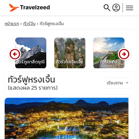
search
account_circle
menu
หน้าแรก
ทัวร์จีน
ทัวร์ฟูหรงเจิ้น
arrow_circle_left
arrow_circle_right
close
ีน
ทัวร์ภูเขาสี่ดรุณี
ทัวร์จางเจียเจี้ย
ทัวร์ปักกิ่ง
ทั
travel_explore
ทัวร์ฟูหรงเจิ้น
เรียงตาม
keyboard_arrow_down
(แสดงผล 25 รายการ)
calendar_month
search