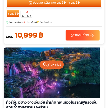
calendar_month
ช่วงเวลาเดินทาง
ต.ค. 69 - ต.ค. 69
local_fire_department
ต.ค. 69
01-06
วันหยุดพิเศษ
โปรไฟไหม้
ที่เหลือน้อย
sunny
local_fire_department
confirmation_number
10,999 ฿
arrow_forward
ดูรายละเอียด
เริ่มต้น
search
ค้นหาทัวร์
ทัวร์จีน อี๋ชาง จางเจียเจี้ย ถ้ำเก้าเทพ เมืองโบราณฟูหรงเจิ้น
สวนถ้ำสามสหาย (ลงร้าน)