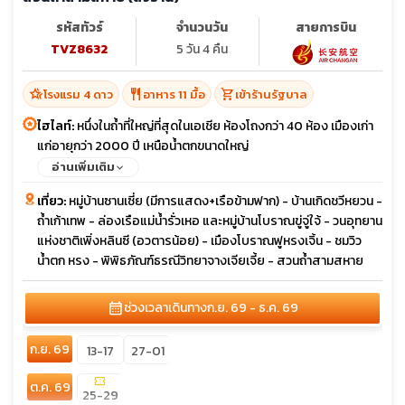
รหัสทัวร์
จำนวนวัน
สายการบิน
TVZ8632
5 วัน 4 คืน
hotel_class
restaurant
shopping_cart
โรงแรม 4 ดาว
อาหาร 11 มื้อ
เข้าร้านรัฐบาล
ไฮไลท์:
หนึ่งในถ้ำที่ใหญ่ที่สุดในเอเชีย ห้องโถงกว่า 40 ห้อง เมืองเก่า
แก่อายุกว่า 2000 ปี เหนือน้ำตกขนาดใหญ่
อ่านเพิ่มเติม
เที่ยว:
หมู่บ้านซานเซี่ย (มีการแสดง+เรือข้ามฟาก) - บ้านเกิดชวีหยวน -
ถ้ำเก้าเทพ - ล่องเรือแม่น้ำรั่วเหอ และหมู่บ้านโบราณขู่จู่ใจ้ - วนอุทยาน
แห่งชาติเพิ่งหลินซี (อวตารน้อย) - เมืองโบราณฟูหรงเจิ้น - ชมวิว
น้ำตก หรง - พิพิธภัณฑ์ธรณีวิทยาจางเจียเจี้ย - สวนถ้ำสามสหาย
calendar_month
ช่วงเวลาเดินทาง
ก.ย. 69 - ธ.ค. 69
ก.ย. 69
13-17
27-01
confirmation_number
ต.ค. 69
25-29