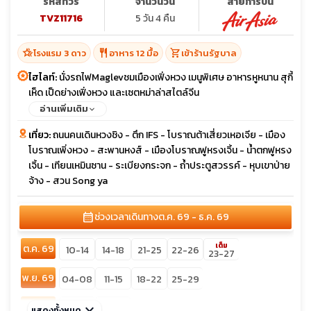
รหัสทัวร์
จำนวนวัน
สายการบิน
TVZ11716
5 วัน 4 คืน
hotel_class
restaurant
shopping_cart
โรงแรม 3 ดาว
อาหาร 12 มื้อ
เข้าร้านรัฐบาล
ไฮไลท์:
นั่งรถไฟMaglevชมเมืองเฟิ่งหวง เมนูพิเศษ อาหารหูหนาน สุกี้
เห็ด เป็ดย่างเฟิ่งหวง และเซตหม่าล่าสไตล์จีน
อ่านเพิ่มเติม
เที่ยว:
ถนนคนเดินหวงชิง - ตึก IFS - โบราณต้าเสี่ยวเหอเจีย - เมือง
โบราณเพิ่งหวง - สะพานหงส์ - เมืองโบราณฟูหรงเจิ้น - น้ำตกฟูหรง
เจิ้น - เทียนเหมินซาน - ระเบียงกระจก - ถ้ำประตูสวรรค์ - หุบเขาป่าย
จ้าง - สวน Song ya
calendar_month
ช่วงเวลาเดินทาง
ต.ค. 69 - ธ.ค. 69
เต็ม
ต.ค. 69
10-14
14-18
21-25
22-26
23-27
พ.ย. 69
04-08
11-15
18-22
25-29
ธ.ค. 69
keyboard_arrow_down
02-06
09-13
แสดงทั้งหมด