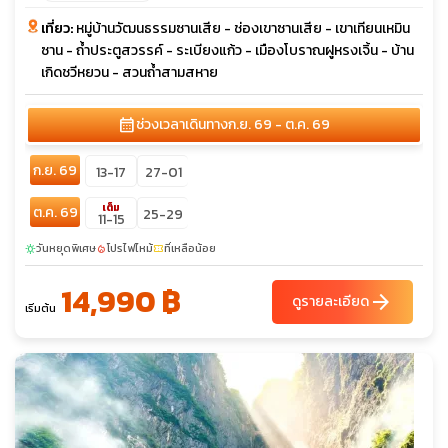
เที่ยว:
หมู่บ้านวัฒนธรรมซานเสีย - ช่องเขาซานเสีย - เขาเทียนเหมิน
ซาน - ถ้ำประตูสวรรค์ - ระเบียงแก้ว - เมืองโบราณฝูหรงเจิ้น - บ้าน
เกิดชวีหยวน - สวนถ้ำสามสหาย
calendar_month
ช่วงเวลาเดินทาง
ก.ย. 69 - ต.ค. 69
ก.ย. 69
13-17
27-01
เต็ม
ต.ค. 69
25-29
11-15
วันหยุดพิเศษ
โปรไฟไหม้
ที่เหลือน้อย
sunny
local_fire_department
confirmation_number
14,990 ฿
arrow_forward
ดูรายละเอียด
เริ่มต้น