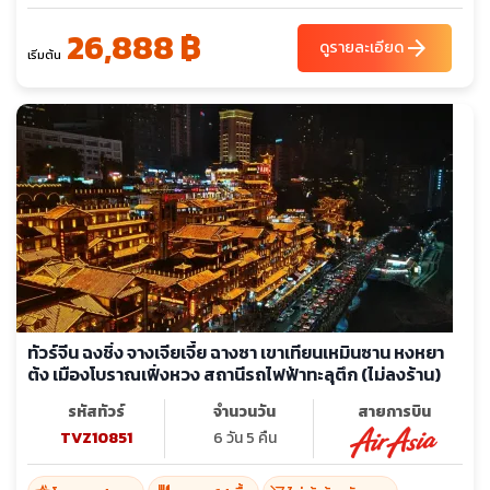
26,888 ฿
arrow_forward
ดูรายละเอียด
เริ่มต้น
ทัวร์จีน ฉงชิ่ง จางเจียเจี้ย ฉางซา เขาเทียนเหมินซาน หงหยา
ต้ง เมืองโบราณเฟิ่งหวง สถานีรถไฟฟ้าทะลุตึก (ไม่ลงร้าน)
รหัสทัวร์
จำนวนวัน
สายการบิน
TVZ10851
6 วัน 5 คืน