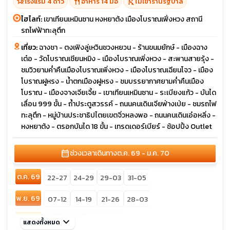
hotel_class
restaurant
shopping_cart_off
โรงแรม 4 ดาว
อาหาร 14 มื้อ
ไม่เข้าร้านรัฐบาล
ไฮไลท์:
เขาเทียนเหมินซาน หงหยาต้ง เมืองโบราณเฟิ่งหวง สถานี
รถไฟฟ้าทะลุตึก
เที่ยว:
ฉางชา - ตงเฟิงลู่เหวินชวงหยวน - ร้านขนมยักษ์ - เมืองฉาง
เต๋อ - วัดโบราณเชียนหมิง - เมืองโบราณเพิ่งหวง - สะพานสายรุ้ง -
ชมวิวยามค่ำคืนเมืองโบราณเพิ่งหวง - เมืองโบราณเฉียนโจว - เมือง
โบราณฝูหรง - น้ำตกเมืองฝูหรง - ชมบรรยากาศยามค่ำคืนเมือง
โบราณ - เมืองจางเจียเจี้ย - เขาเทียนเหมินซาน - ระเบียงแก้ว - บันได
เลื่อน 999 ขั้น - ถ้ำประตูสวรรค์ - ถนนคนเดินเจียฟ่างเป่ย - ชมรถไฟ
ทะลุตึก - หมู่บ้านประชาธิปไตยเขตจิ่วหลงพอ - ถนนคนเดินเอ๋อหลิ่ง -
หงหยาต้ง - ตรอกบันได 18 ขั้น - เทรดเดอร์เบียร์ - ช้อปปิ้ง Outlet
calendar_month
ช่วงเวลาเดินทาง
ต.ค. 69 - ม.ค. 70
ต.ค. 69
22-27
24-29
29-03
31-05
พ.ย. 69
07-12
14-19
21-26
28-03
sunny
sunny
ธ.ค. 69
keyboard_arrow_down
31-05
แสดงทั้งหมด
05-10
10-15