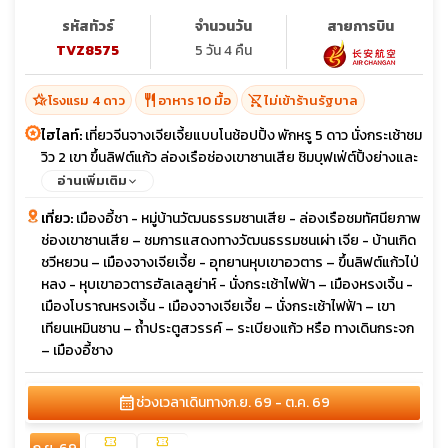
รหัสทัวร์
จำนวนวัน
สายการบิน
TVZ8575
5 วัน 4 คืน
hotel_class
restaurant
shopping_cart_off
โรงแรม 4 ดาว
อาหาร 10 มื้อ
ไม่เข้าร้านรัฐบาล
ไฮไลท์:
เที่ยวจีนจางเจียเจี้ยแบบโนช้อปปิ้ง พักหรู 5 ดาว นั่งกระเช้าชม
วิว 2 เขา ขึ้นลิฟต์แก้ว ล่องเรือช่องเขาซานเสีย ชิมบุฟเฟ่ต์ปิ้งย่างและ
สุกี้เห็ด รวมประกันอุบัติเหตุ
อ่านเพิ่มเติม
เที่ยว:
เมืองอี้ชา - หมู่บ้านวัฒนธรรมซานเสีย - ล่องเรือชมทัศนียภาพ
ช่องเขาซานเสีย – ชมการแสดงทางวัฒนธรรมชนเผ่า เจีย - บ้านเกิด
ชวีหยวน – เมืองจางเจียเจี้ย - อุทยานหุบเขาอวตาร – ขึ้นลิฟต์แก้วไป่
หลง - หุบเขาอวตารฮัลเลลูย่าห์ - นั่งกระเช้าไฟฟ้า – เมืองหรงเจิ้น -
เมืองโบราณหรงเจิ้น - เมืองจางเจียเจี้ย – นั่งกระเช้าไฟฟ้า – เขา
เทียนเหมินซาน – ถ้ำประตูสวรรค์ – ระเบียงแก้ว หรือ ทางเดินกระจก
– เมืองอี้ซาง
calendar_month
ช่วงเวลาเดินทาง
ก.ย. 69 - ต.ค. 69
confirmation_number
confirmation_number