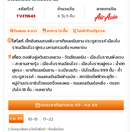
รหัสทัวร์
จำนวนวัน
สายการบิน
TVZ11643
6 วัน 5 คืน
hotel_class
restaurant
shopping_cart_off
โรงแรม 4 ดาว
อาหาร 13 มื้อ
ไม่เข้าร้านรัฐบาล
ไฮไลท์:
เช็กอินถนนตงเพิง เขาเทียนเหมินซาน ประตูสวรรค์ เมืองโบ
ราณเฉียนโจว ฝูหรง มหานครฉงชิ่ง หงหยาตง
เที่ยว:
ตงเฟิงลู่เหวินชวงหยวน - วัดเซียนเหมิง - เมืองโบราณเพิ่งหวง
- สะพานสายรุ้ง - เมืองโบราณเฉียนโจว - เมืองโบราณฝูหรง - น้ำตก
ฝูหรง - เขาเทียนเหมินซาน - ระเบียงแก้ว - บันไดเลื่อน 999 ขั้น - ถ้ำ
ประตูสวรรค์ - ถนนคนเดินเจียฟ่างเป่ย - สถานีรถไฟฟ้าทะลุตึก -
หมู่บ้านประชาธิปไตยเขตจิ๋วหลงพอ - ถนนคนเดินเอ๋อหลิ่ง - ตรอก
บันได 18 ขั้น - หงหยาต้ง
calendar_month
ช่วงเวลาเดินทาง
ก.ย. 69 - ก.ย. 69
ก.ย. 69
10-15
17-22
วันหยุดพิเศษ
โปรไฟไหม้
ที่เหลือน้อย
sunny
local_fire_department
confirmation_number