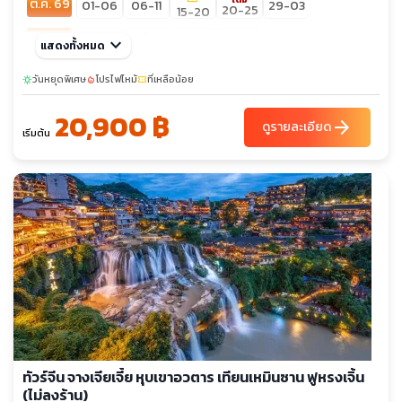
ต.ค. 69
01-06
06-11
29-03
20-25
15-20
เต็ม
เต็ม
พ.ย. 69
keyboard_arrow_down
17-22
26-01
แสดงทั้งหมด
03-08
12-17
sunny
ธ.ค. 69
วันหยุดพิเศษ
01-06
โปรไฟไหม้
ที่เหลือน้อย
15-20
24-29
29-03
sunny
local_fire_department
confirmation_number
10-15
20,900 ฿
arrow_forward
ดูรายละเอียด
เริ่มต้น
ทัวร์จีน จางเจียเจี้ย หุบเขาอวตาร เทียนเหมินซาน ฟูหรงเจิ้น
(ไม่ลงร้าน)