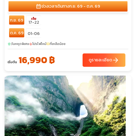
calendar_month
ช่วงเวลาเดินทาง
ก.ย. 69 - ต.ค. 69
เต็ม
ก.ย. 69
17-22
ต.ค. 69
01-06
วันหยุดพิเศษ
โปรไฟไหม้
ที่เหลือน้อย
sunny
local_fire_department
confirmation_number
16,990 ฿
arrow_forward
ดูรายละเอียด
เริ่มต้น