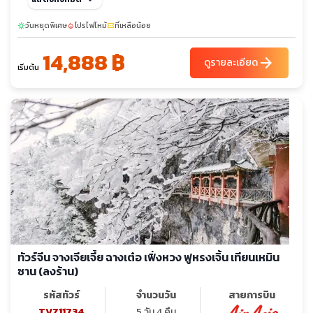
วันหยุดพิเศษ
โปรไฟไหม้
ที่เหลือน้อย
sunny
local_fire_department
confirmation_number
14,888 ฿
arrow_forward
ดูรายละเอียด
เริ่มต้น
ทัวร์จีน จางเจียเจี้ย ฉางเต๋อ เฟิ่งหวง ฟูหรงเจิ้น เทียนเหมิน
ซาน (ลงร้าน)
รหัสทัวร์
จำนวนวัน
สายการบิน
TVZ11734
5 วัน 4 คืน