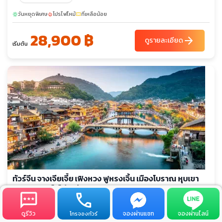
วันหยุดพิเศษ
โปรไฟไหม้
ที่เหลือน้อย
sunny
local_fire_department
confirmation_number
28,900 ฿
arrow_forward
ดูรายละเอียด
เริ่มต้น
ทัวร์จีน จางเจียเจี้ย เฟิงหวง ฟูหรงเจิ้น เมืองโบราณ หุบเขา
ประตูสวรรค์ (ไม่ลงร้าน)
รหัสทัวร์
จำนวนวัน
สายการบิน
ดูรีวิว
จองผ่านแชท
จองผ่านไลน์
โทรจองทัวร์
TVZ11474
6 วัน 5 คืน