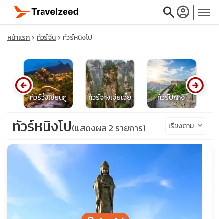
search
account_circle
menu
หน้าแรก
ทัวร์จีน
ทัวร์หนิงโป
arrow_circle_left
arrow_circle_right
close
ีน
ทัวร์วั้งเซียนกู่
ทัวร์จางเจียเจี้ย
ทัวร์ปักกิ่ง
ทั
travel_explore
ทัวร์หนิงโป
เรียงตาม
keyboard_arrow_down
(แสดงผล 2 รายการ)
calendar_month
search