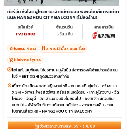
ทัวร์จีน หังโจว ผู่โถวซาน เจ้าแม่กวนอิม พิพิธภัณฑ์แกรนด์คา
แนล HANGZHOU CITY BALCONY (ไม่ลงร้าน)
รหัสทัวร์
จำนวนวัน
สายการบิน
TVZ12082
5 วัน 3 คืน
hotel_class
restaurant
โรงแรม 4 ดาว
อาหาร 12 มื้อ + บนเครื่อง
shopping_cart_off
ไม่เข้าร้านรัฐบาล
ไฮไลท์:
เมนูพิเศษ ไก่ขอทาน หมูพันปีน มัสการองค์เจ้าแม่กวนอิม ชม
โชว์ MEET XISHI จุดชมวิวยามค่ำคืน
เที่ยว:
บ้านเกิด 4 ยอดหญิงงามไซซี - ถนนคนเดินกู่เย่ว - โชว์ MEET
XISHI - วัดพระโพธิสัตว์พระศรีอริยะเมตไตรย - เกาะผู่โถวซาน - วัด
ไผ่ม่วง - วัดพู่จี้ - วัดเจ้าแม่กวนอิมไม่ยอมไป - องค์เจ้าแม่กวนอิม
หนานไห่ - พิพิธภัณฑ์แกรนด์คาแนลหังโจว - สะพานกงเฉิน - ถนน
โบราณเสี่ยวเหอ - HANGZHOU CITY BALCONY
calendar_month
ช่วงเวลาเดินทาง
ธ.ค. 69 - ธ.ค. 69