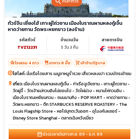
search
ค้นหาทัวร์
ทัวร์จีน เซี่ยงไฮ้ เกาะผู่โถ่วซาน เมืองโบราณผานหลงกู้เจิ้น
หาดว่ายทาน วัดพระหยกขาว (ลงร้าน)
รหัสทัวร์
จำนวนวัน
สายการบิน
TVZ12231
5 วัน 3 คืน
hotel_class
restaurant
shopping_cart
โรงแรม 4 ดาว
อาหาร 8 มื้อ
เข้าร้านรัฐบาล
ไฮไลท์:
นั่งเรือโดยสาร เมนูขาหมูร่ำรวย เสี่ยวหลงเปา รวมบัตรเข้าชม
เที่ยว:
เมืองโบราณผานหลงกู้เจิ้น - ท่าเรือจูเจียซาน - เกาะผู่โถวซาน -
วัดผู่จี้ - วัดเจ้าแม่กวนอิมไม่ยอมไป - วัดไผ่ม่วง - หนานไห่กวนอิม -
เมืองโบราณเหยียนกวน - ถนนนานกิง - POP MART - หาดว่ายทาน -
วัดพระหยกขาว - ตึก STARBUCKS RESERVE ROASTERY - The
Louis Flagship Store - หอไข่มุกตะวันออก - อุโมงค์เลเซอร์ -
Disney Store Shanghai - ตลาดเฉิงหวังเมี่ยว
calendar_month
ช่วงเวลาเดินทาง
ก.ย. 69 - ธ.ค. 69