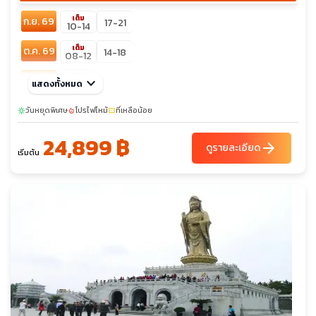
เต็ม
ก.ย. 69
17-21
10-14
เต็ม
ต.ค. 69
14-18
08-12
เต็ม
พ.ย. 69
keyboard_arrow_down
แสดงทั้งหมด
26-30
sunny
เต็ม
ธ.ค. 69
วันหยุดพิเศษ
โปรไฟไหม้
ที่เหลือน้อย
sunny
local_fire_department
confirmation_number
23-27
09-13
24,899 ฿
arrow_forward
ดูรายละเอียด
เริ่มต้น