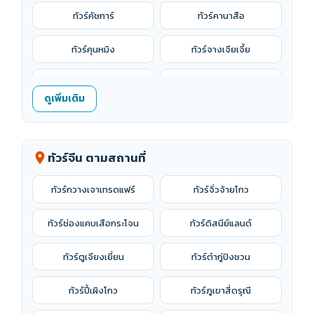
ทัวร์คัชการ์
ทัวร์คานาสือ
ทัวร์คุนหมิง
ทัวร์จางเจียเจี้ย
ทัวร์จางเย่
ทัวร์จูไห่
ดูเพิ่มเติม
ทัวร์ฉงชิ่ง
ทัวร์ฉางซา
ทัวร์ชิงเต่า
ทัวร์ซัวเถา
ทัวร์จีน ตามสถานที่
location_on
ทัวร์ซานย่า
ทัวร์ซินเจียง
ทัวร์กวางเจาเทรดแฟร์
ทัวร์จิ่วจ้ายโกว
ทัวร์ซีอาน
ทัวร์ซูโจว
ทัวร์ช่องแคบเสือกระโจน
ทัวร์ดิสนีย์แลนด์
ทัวร์ซ่างเหรา
ทัวร์ต้าถง
ทัวร์ตูเจียงเยี่ยน
ทัวร์ต๋ากู่ปิงชวน
ทัวร์ต้าหลี่
ทัวร์ต้าเหลียน
ทัวร์ปี้เผิงโกว
ทัวร์ภูเขาสี่ดรุณี