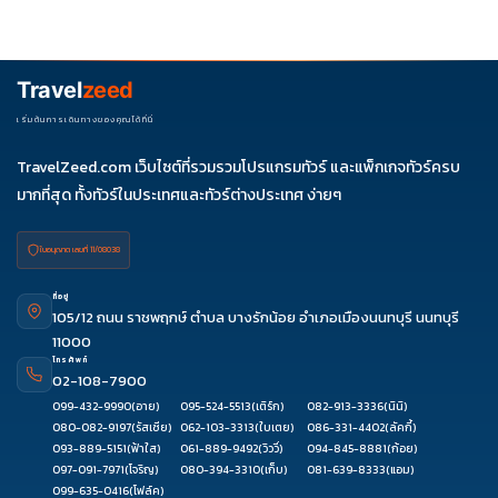
รายการได้
ควรดูจำนวนวัน ไฮไลต์ที่รวมจริง โรงแรม สายการบิน มื้ออาหาร และ
ช่วงราคา ไม่ควรเทียบจากราคาต่ำสุดเพียงอย่างเดียว
Travel
zeed
เริ่มต้นการเดินทางของคุณได้ที่นี่
TravelZeed.com เว็บไซต์ที่รวมรวมโปรแกรมทัวร์ และแพ็กเกจทัวร์ครบ
มากที่สุด ทั้งทัวร์ในประเทศและทัวร์ต่างประเทศ ง่ายๆ
ใบอนุญาต เลขที่ 11/08038
ที่อยู่
105/12 ถนน ราชพฤกษ์ ตำบล บางรักน้อย อำเภอเมืองนนทบุรี นนทบุรี
11000
โทรศัพท์
02-108-7900
099-432-9990
(อาย)
095-524-5513
(เติร์ก)
082-913-3336
(นินิ)
080-082-9197
(รัสเซีย)
062-103-3313
(ใบเตย)
086-331-4402
(ลัคกี้)
093-889-5151
(ฟ้าใส)
061-889-9492
(วิววี่)
094-845-8881
(ก้อย)
097-091-7971
(โจริญ)
080-394-3310
(เก็บ)
081-639-8333
(แอม)
099-635-0416
(โฟล์ค)