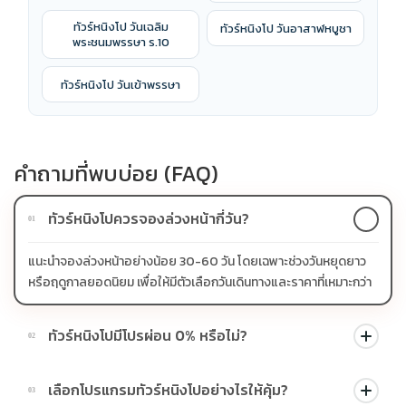
ทัวร์หนิงโป วันเฉลิม
ทัวร์หนิงโป วันอาสาฬหบูชา
พระชนมพรรษา ร.10
ทัวร์หนิงโป วันเข้าพรรษา
คำถามที่พบบ่อย (FAQ)
ทัวร์หนิงโปควรจองล่วงหน้ากี่วัน?
01
แนะนำจองล่วงหน้าอย่างน้อย 30-60 วัน โดยเฉพาะช่วงวันหยุดยาว
หรือฤดูกาลยอดนิยม เพื่อให้มีตัวเลือกวันเดินทางและราคาที่เหมาะกว่า
ทัวร์หนิงโปมีโปรผ่อน 0% หรือไม่?
02
บางโปรแกรมมีโปรผ่อน 0% หรือโปรโมชั่นบัตรเครดิตตามเงื่อนไขที่
เลือกโปรแกรมทัวร์หนิงโปอย่างไรให้คุ้ม?
03
บริษัทกำหนด สามารถดูสัญลักษณ์โปรโมชั่นในรายการทัวร์แต่ละ