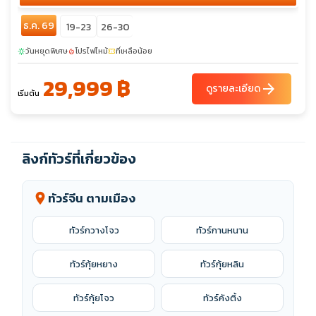
ธ.ค. 69
19-23
26-30
วันหยุดพิเศษ
โปรไฟไหม้
ที่เหลือน้อย
sunny
local_fire_department
confirmation_number
29,999 ฿
arrow_forward
ดูรายละเอียด
เริ่มต้น
ลิงก์ทัวร์ที่เกี่ยวข้อง
ทัวร์จีน ตามเมือง
location_on
ทัวร์กวางโจว
ทัวร์กานหนาน
ทัวร์กุ้ยหยาง
ทัวร์กุ้ยหลิน
ทัวร์กุ้ยโจว
ทัวร์คังติ้ง