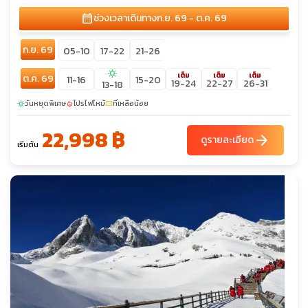
ทองหยก - ช้อปปิ้งถนนคนเดินหนานผิงเจียหรือถนนจินปี้ลู่ - วัดหยวน
calendar_month
ช่วงเวลาเดินทาง
ก.ย. 69 - ต.ค. 69
ทง – KUNMING OLDSTREET - คุนหมิงฉางชุ่ย
ก.ย. 69
05-10
17-22
21-26
sunny
เต็ม
เต็ม
เต็ม
ต.ค. 69
11-16
15-20
19-24
22-27
26-31
13-18
วันหยุดพิเศษ
โปรไฟไหม้
ที่เหลือน้อย
sunny
local_fire_department
confirmation_number
22,998 ฿
arrow_forward
ดูรายละเอียด
เริ่มต้น