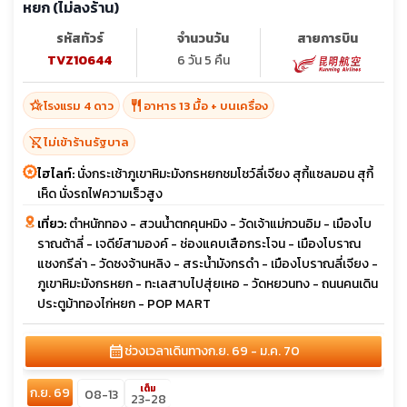
หยก (ไม่ลงร้าน)
รหัสทัวร์
จำนวนวัน
สายการบิน
TVZ10644
6 วัน 5 คืน
hotel_class
restaurant
โรงแรม 4 ดาว
อาหาร 13 มื้อ + บนเครื่อง
shopping_cart_off
ไม่เข้าร้านรัฐบาล
ไฮไลท์:
นั่งกระเช้าภูเขาหิมะมังกรหยกชมโชว์ลี่เจียง สุกี้แซลมอน สุกี้
เห็ด นั่งรถไฟความเร็วสูง
เที่ยว:
ตำหนักทอง - สวนน้ำตกคุนหมิง - วัดเจ้าแม่กวนอิม - เมืองโบ
ราณต้าลี่ - เจดีย์สามองค์ - ช่องแคบเสือกระโจน - เมืองโบราณ
แชงกรีล่า - วัดซงจ้านหลิง - สระน้ำมังกรดำ - เมืองโบราณลี่เจียง -
ภูเขาหิมะมังกรหยก - ทะเลสาบไปสุ่ยเหอ - วัดหยวนทง - ถนนคนเดิน
ประตูม้าทองไก่หยก - POP MART
calendar_month
ช่วงเวลาเดินทาง
ก.ย. 69 - ม.ค. 70
เต็ม
ก.ย. 69
08-13
23-28