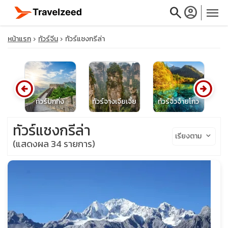
search
account_circle
menu
หน้าแรก
ทัวร์จีน
ทัวร์แชงกรีล่า
arrow_circle_left
arrow_circle_right
close
ีน
ทัวร์ปักกิ่ง
ทัวร์จางเจียเจี้ย
ทัวร์จิ่วจ้ายโกว
ท
travel_explore
ทัวร์แชงกรีล่า
เรียงตาม
keyboard_arrow_down
(แสดงผล 34 รายการ)
calendar_month
search