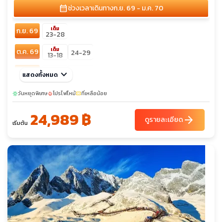
calendar_month
ช่วงเวลาเดินทาง
ก.ย. 69 - ม.ค. 70
เต็ม
ก.ย. 69
23-28
เต็ม
ต.ค. 69
24-29
13-18
ธ.ค. 69
keyboard_arrow_down
04-09
28-02
แสดงทั้งหมด
วันหยุดพิเศษ
โปรไฟไหม้
ที่เหลือน้อย
sunny
local_fire_department
confirmation_number
24,989 ฿
arrow_forward
ดูรายละเอียด
เริ่มต้น