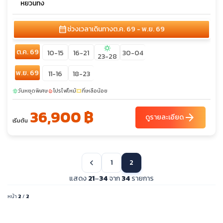
หยวนทง
calendar_month
ช่วงเวลาเดินทาง
ต.ค. 69 - พ.ย. 69
sunny
ต.ค. 69
10-15
16-21
30-04
23-28
พ.ย. 69
11-16
18-23
วันหยุดพิเศษ
โปรไฟไหม้
ที่เหลือน้อย
sunny
local_fire_department
confirmation_number
36,900 ฿
arrow_forward
ดูรายละเอียด
เริ่มต้น
1
2
chevron_left
แสดง
21
–
34
จาก
34
รายการ
หน้า
2
/
2