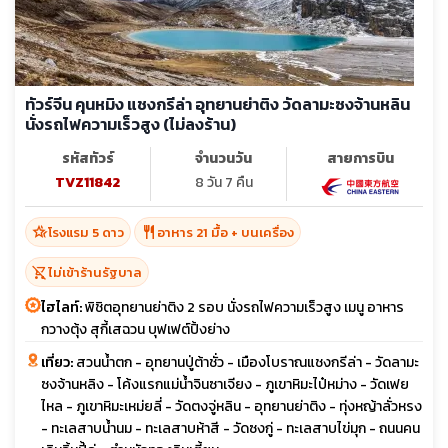
ทัวร์จีน คุนหมิง แชงกรีล่า อุทยานย่าติง วัดลามะซงจ้านหลิน
นั่งรถไฟความเร็วสูง (ไม่ลงร้าน)
รหัสทัวร์
จำนวนวัน
สายการบิน
TVZ11842
8 วัน 7 คืน
hotel_class
restaurant
โรงแรม 5 ดาว
อาหาร 21 มื้อ + บนเครื่อง
shopping_cart_off
ไม่เข้าร้านรัฐบาล
ไฮไลท์:
พิชิตอุทยานย่าติง 2 รอบ นั่งรถไฟความเร็วสูง เมนู อาหาร
กวางตุ้ง สุกี้เสฉวน บุฟเฟต์ปิ้งย่าง
เที่ยว:
สวนน้ำตก - อุทยานปู่ต้าชั่ว - เมืองโบราณแชงกรีล่า - วัดลามะ
ซงจ้านหลิง - โค้งแรกแม่น้ำจินซาเจียง - ภูเขาหิมะไป๋หม่าง - วัดเฟย
ไหล - ภูเขาหิมะเหม่ยลี่ - วัดตงจู่หลิน - อุทยานย่าติง - ทุ่งหญ้าลั่วหรง
- ทะเลสาบน้ำนม - ทะเลสาบห้าสี - วัดซงกู่ - ทะเลสาบไข่มุก - ถนนคน