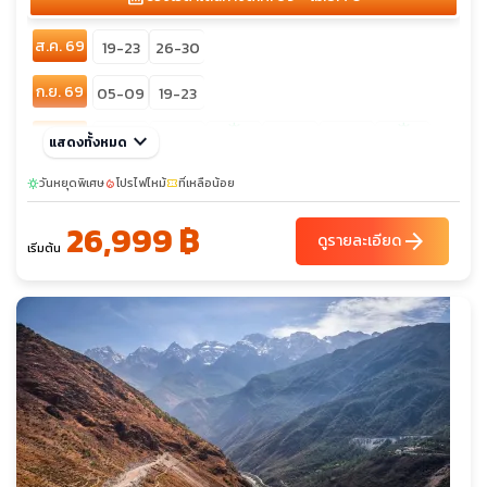
ส.ค. 69
19-23
26-30
ก.ย. 69
05-09
19-23
sunny
sunny
ต.ค. 69
keyboard_arrow_down
10-14
11-15
17-21
21-25
แสดงทั้งหมด
13-17
23-27
พ.ย. 69
วันหยุดพิเศษ
04-08
โปรไฟไหม้
07-11
ที่เหลือน้อย
11-15
13-17
20-24
26-30
sunny
local_fire_department
confirmation_number
27-01
28-02
26,999 ฿
arrow_forward
ดูรายละเอียด
เริ่มต้น
sunny
sunny
ธ.ค. 69
03-07
06-10
12-16
17-21
05-09
10-14
18-22
19-23
27-31
28-01
29-02
30-03
31-04
sunny
ม.ค. 70
13-17
16-20
21-25
23-27
27-31
01-05
ก.พ. 70
18-22
19-23
20-24
25-01
27-03
sunny
มี.ค. 70
06-10
11-15
12-16
13-17
18-22
03-07