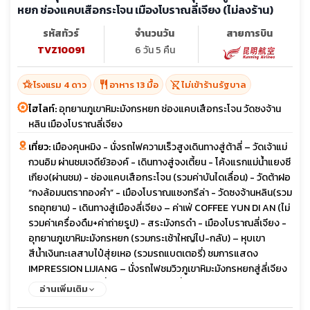
หยก ช่องแคบเสือกระโจน เมืองโบราณลี่เจียง (ไม่ลงร้าน)
รหัสทัวร์
จำนวนวัน
สายการบิน
TVZ10091
6 วัน 5 คืน
hotel_class
restaurant
shopping_cart_off
โรงแรม 4 ดาว
อาหาร 13 มื้อ
ไม่เข้าร้านรัฐบาล
ไฮไลท์:
อุทยานภูเขาหิมะมังกรหยก ช่องแคบเสือกระโจน วัดซงจ้าน
หลิน เมืองโบราณลี่เจียง
เที่ยว:
เมืองคุนหมิง - นั่งรถไฟความเร็วสูงเดินทางสู่ต้าลี่ – วัดเจ้าแม่
กวนอิม ผ่านชมเจดีย์3องค์ - เดินทางสู่จงเตี้ยน - โค้งแรกแม่น้ำแยงซี
เกียง(ผ่านชม) - ช่องแคบเสือกระโจน (รวมค่าบันไดเลื่อน) - วัดต้าฝอ
“กงล้อมนตราทองคำ” - เมืองโบราณแชงกรีล่า - วัดซงจ้านหลิน(รวม
รถอุทยาน) - เดินทางสู่เมืองลี่เจียง – ค่าเฟ่ COFFEE YUN DI AN (ไม่
รวมค่าเครื่องดืม+ค่าถ่ายรูป) - สระมังกรดำ - เมืองโบราณลี่เจียง -
อุทยานภูเขาหิมะมังกรหยก (รวมกระเช้าใหญ่ไป-กลับ) – หุบเขา
สีน้ำเงินทะเลสาบไป๋สุ่ยเหอ (รวมรถแบตเตอรี่) ชมการแสดง
IMPRESSION LIJIANG – นั่งรถไฟชมวิวภูเขาหิมะมังกรหยกสู่ลี่เจียง
-เดินทางสู่เมืองต้าลี่ – เมืองโบราณต้าลี่ - ทะเลสาบเอ๋อไห่ - Dali
อ่านเพิ่มเติม
Panxi S Bay (โค้งถนนตัวS) – เดินทางสู่นครคุนหมิง ซุ้มประตูม้าไก่