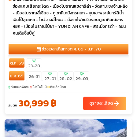
ช่องแคบเสือกระโดด - เมืองโบราณแชงกรีล่า - วัดลามะซงจ้านหลิง
- เมืองโบราณลี่เจียง - ภูเขาหิมะมังกรหยก - หุบเขาพระจันทร์สีน้ำ
เงินไป๊สุ่ยเหอ - โชว์จางอี้โหมว - นั่งรถไฟชมวิวรอบภูเขาหิมะมังกร
หยก - เมืองโบราณไป๋ซา - YUN DI AN CAFE - สระมังกรดำ - ถนน
คนเดินจิ้นปี้ลู่
calendar_month
ช่วงเวลาเดินทาง
ต.ค. 69 - ม.ค. 70
sunny
ต.ค. 69
23-28
sunny
sunny
sunny
ธ.ค. 69
26-31
27-01
28-02
29-03
วันหยุดพิเศษ
โปรไฟไหม้
ที่เหลือน้อย
sunny
local_fire_department
confirmation_number
30,999 ฿
arrow_forward
ดูรายละเอียด
เริ่มต้น