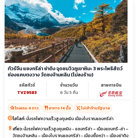
ทัวร์จีน แชงกรีล่า ย่าติง จุดชมวิวภูเขาหิมะ 3 พระโพธิสัตว์
ช่องแคบตงวาง วัดซงจ้านหลิน (ไม่ลงร้าน)
รหัสทัวร์
จำนวนวัน
สายการบิน
TVZ9583
6 วัน 5 คืน
hotel_class
restaurant
shopping_cart_off
โรงแรม 4 ดาว
อาหาร 14 มื้อ
ไม่เข้าร้านรัฐบาล
ไฮไลท์:
นั่งรถไฟความเร็วสูงคุนหมิง เมืองโบราณแชงกรีล่า
เที่ยว:
นั่งรถไฟความเร็วสูงคุนหมิง - แชงกรีล่า – เมืองแชงกรี-ล่า –
วัดซงจ้านหลิน – เมืองโบราณแชงกรีล่า - เมืองยื้อหว่า – เมืองย่าติง