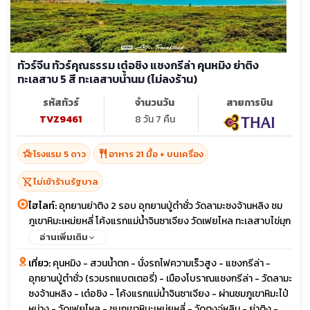
ทัวร์จีน ทัวร์คุณธรรม เต๋อชิง แชงกรีล่า คุนหมิง ย่าติง
ทะเลสาบ 5 สี ทะเลสาบน้ำนม (ไม่ลงร้าน)
รหัสทัวร์
จำนวนวัน
สายการบิน
TVZ9461
8 วัน 7 คืน
hotel_class
restaurant
โรงแรม 5 ดาว
อาหาร 21 มื้อ + บนเครื่อง
shopping_cart_off
ไม่เข้าร้านรัฐบาล
ไฮไลท์:
อุทยานย่าติง 2 รอบ อุทยานปู่ตำชั่ว วัดลามะซงจ้านหลิง ชม
ภูเขาหิมะเหม่ยหลี่ โค้งแรกแม่นํ้าจินซาเจียง วัดเฟยไหล ทะเลสาบไข่มุก
เมืองโบราณแชงกรีล่า นั่งรถไฟความเร็วสูง ถนนคนเดินจิ้นปี้ลู่
อ่านเพิ่มเติม
เที่ยว:
คุนหมิง - สวนนํ้าตก - นั่งรถไฟความเร็วสูง - แชงกรีล่า -
อุทยานปู่ตำชั่ว (รวมรถแบตเตอรี่) - เมืองโบราณแชงกรีล่า - วัดลามะ
ซงจ้านหลิง - เต๋อชิง - โค้งแรกแม่นํ้าจินซาเจียง - ผ่านชมภูเขาหิมะไป๋
หม่าง - วัดเฟยไหล - ชมภูเขาหิมะเหม่ยหลี่ - วัดตงจู่หลิน - ย่าติง -