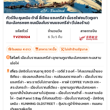
ทัวร์จีน คุนหมิง ต้าลี่ ลี่เจียง แชงกรีล่า นั่งรถไฟชมวิวภูเขา
หิมะมังกรหยก ชมเมืองโบราณแชงกรีล่า (ไม่ลงร้าน)
รหัสทัวร์
จำนวนวัน
สายการบิน
TVZ10324
6 วัน 5 คืน
hotel_class
restaurant
shopping_cart_off
โรงแรม 4 ดาว
อาหาร 14 มื้อ
ไม่เข้าร้านรัฐบาล
ไฮไลท์:
เมืองโบราณแชงกรีล่า อุทยานภูเขาหิมะมังกรหยก ทะเลสาบ
เอ๋อไห่
เที่ยว:
มัสยิดโบราณอายุ 800 ปี - เจดีย์ 3 องค์ - โค้งแรกแม่น้ำแยง
ซีเกียง - ช่องแคบเสือกระโจน - กงล้อมนตราทองคำ - เมืองโบราณ
แชงกรีล่า - พระราชวังโปตาลาน้อย - คาเฟ่ COFFEE YUN DI AN -
สระมังกรดำ - เมืองโบราณลี่เจียง - อุทยานภูเขาหิมะมังกรหยก -
หุบเขาสีน้ำเงินทะเลสาบไปสุ่ยเหอ - เมืองโบราณต้าลี่ - ทะเลสาบเอ๋อ
ไห่ - Dali Panxi S Bay (โค้งถนนตัวS) - เมืองโบราณกวนตู้ - มัสยิดคุ
นหมิง - KUNMING OLDSTREET - ซุ้มประตูม้าไก่ทองหยก - ถนนคน
เดินหนานผิงเจีย