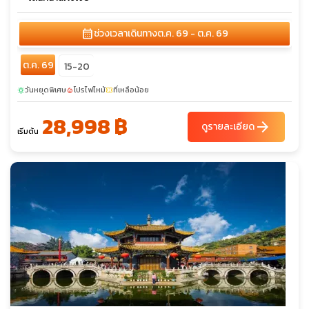
calendar_month
ช่วงเวลาเดินทาง
ต.ค. 69 - ต.ค. 69
ต.ค. 69
15-20
วันหยุดพิเศษ
โปรไฟไหม้
ที่เหลือน้อย
sunny
local_fire_department
confirmation_number
28,998 ฿
arrow_forward
ดูรายละเอียด
เริ่มต้น