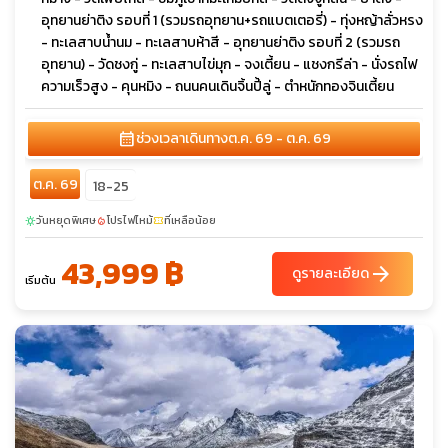
อุทยานย่าติง รอบที่ 1 (รวมรถอุทยาน+รถแบตเตอรี่) - ทุ่งหญ้าลั่วหรง
- ทะเลสาบนํ้านม - ทะเลสาบห้าสี - อุทยานย่าติง รอบที่ 2 (รวมรถ
อุทยาน) - วัดชงกู่ - ทะเลสาบไข่มุก - จงเตี้ยน - แชงกรีล่า - นั่งรถไฟ
ความเร็วสูง - คุนหมิง - ถนนคนเดินจิ้นปี้ลู่ - ตำหนักทองจินเตี้ยน
calendar_month
ช่วงเวลาเดินทาง
ต.ค. 69 - ต.ค. 69
ต.ค. 69
18-25
วันหยุดพิเศษ
โปรไฟไหม้
ที่เหลือน้อย
sunny
local_fire_department
confirmation_number
43,999 ฿
arrow_forward
ดูรายละเอียด
เริ่มต้น