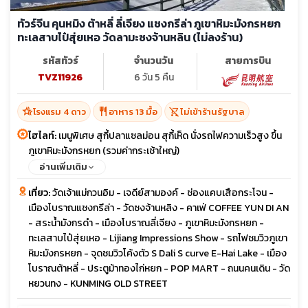
ทัวร์จีน คุนหมิง ต้าหลี่ ลี่เจียง แชงกรีล่า ภูเขาหิมะมังกรหยก
ทะเลสาบไป๋สุ่ยเหอ วัดลามะซงจ้านหลิน (ไม่ลงร้าน)
รหัสทัวร์
จำนวนวัน
สายการบิน
TVZ11926
6 วัน 5 คืน
hotel_class
restaurant
shopping_cart_off
โรงแรม 4 ดาว
อาหาร 13 มื้อ
ไม่เข้าร้านรัฐบาล
ไฮไลท์:
เมนูพิเศษ สุกี้ปลาแซลม่อน สุกี้เห็ด นั่งรถไฟความเร็วสูง ขึ้น
ภูเขาหิมะมังกรหยก (รวมค่ากระเช้าใหญ่)
อ่านเพิ่มเติม
เที่ยว:
วัดเจ้าแม่กวนอิม - เจดีย์สามองค์ - ช่องแคบเสือกระโจน -
เมืองโบราณแชงกรีล่า - วัดซงจ้านหลิง - คาเฟ่ COFFEE YUN DI AN
- สระน้ำมังกรดำ - เมืองโบราณลี่เจียง - ภูเขาหิมะมังกรหยก -
ทะเลสาบไป๋สุ่ยเหอ - Lijiang Impressions Show - รถไฟชมวิวภูเขา
หิมะมังกรหยก - จุดชมวิวโค้งตัว S Dali S curve E-Hai Lake - เมือง
โบราณต้าหลี่ - ประตูม้าทองไก่หยก - POP MART - ถนนคนเดิน - วัด
หยวนทง - KUNMING OLD STREET