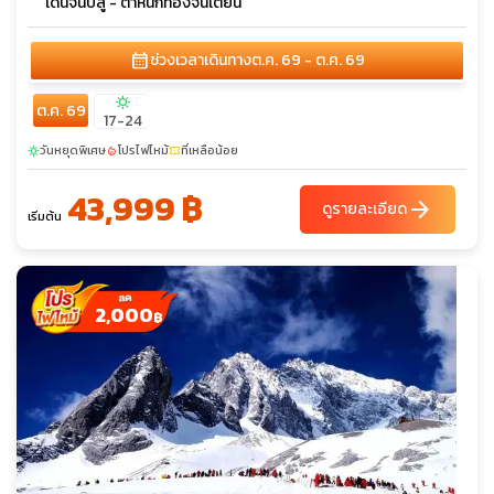
เดินจิ้นปี้ลู่ - ตำหนักทองจินเตี้ยน
calendar_month
ช่วงเวลาเดินทาง
ต.ค. 69 - ต.ค. 69
sunny
ต.ค. 69
17-24
วันหยุดพิเศษ
โปรไฟไหม้
ที่เหลือน้อย
sunny
local_fire_department
confirmation_number
43,999 ฿
arrow_forward
ดูรายละเอียด
เริ่มต้น
2,000
฿