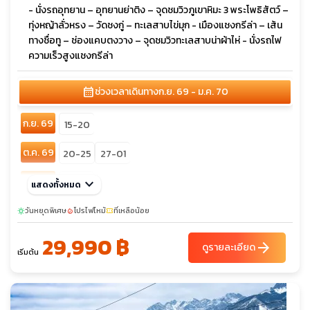
- นั่งรถอุทยาน – อุทยานย่าติง – จุดชมวิวภูเขาหิมะ 3 พระโพธิสัตว์ –
ทุ่งหญ้าลั่วหรง – วัดชงกู่ – ทะเลสาบไข่มุก - เมืองแชงกรีล่า – เส้น
ทางชื่อทู – ช่องแคบตงวาง – จุดชมวิวทะเลสาบน่าผ้าไห่ - นั่งรถไฟ
ความเร็วสูงแชงกรีล่า
calendar_month
ช่วงเวลาเดินทาง
ก.ย. 69 - ม.ค. 70
ก.ย. 69
15-20
ต.ค. 69
20-25
27-01
พ.ย. 69
keyboard_arrow_down
10-15
แสดงทั้งหมด
sunny
ธ.ค. 69
วันหยุดพิเศษ
01-06
โปรไฟไหม้
ที่เหลือน้อย
18-23
29-03
sunny
local_fire_department
confirmation_number
10-15
29,990 ฿
arrow_forward
ดูรายละเอียด
เริ่มต้น