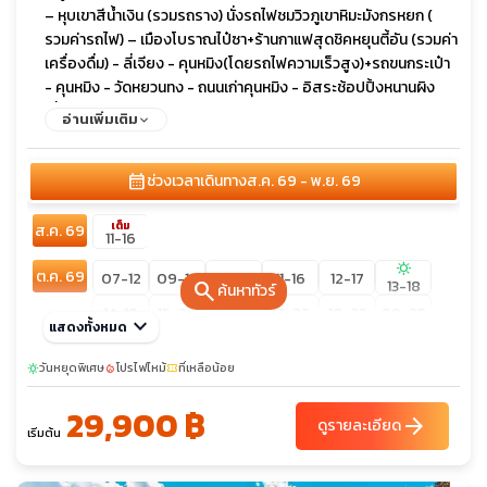
– หุบเขาสีน้ำเงิน (รวมรถราง) นั่งรถไฟชมวิวภูเขาหิมะมังกรหยก (
รวมค่ารถไฟ) – เมืองโบราณไป๋ซา+ร้านกาแฟสุดชิคหยุนตี้อัน (รวมค่า
เครื่องดื่ม) - ลี่เจียง - คุนหมิง(โดยรถไฟความเร็วสูง)+รถขนกระเป๋า
- คุนหมิง - วัดหยวนทง - ถนนเก่าคุนหมิง - อิสระช้อปปิ้งหนานผิง
เจี่ย+POP MART - ตำหนักทอง
อ่านเพิ่มเติม
calendar_month
ช่วงเวลาเดินทาง
ส.ค. 69 - พ.ย. 69
เต็ม
ส.ค. 69
11-16
sunny
ต.ค. 69
07-12
09-14
10-15
11-16
12-17
13-18
search
ค้นหาทัวร์
14-19
15-20
16-21
17-22
18-23
20-25
keyboard_arrow_down
แสดงทั้งหมด
เต็ม
27-01
28-02
29-03
30-04
31-05
22-27
วันหยุดพิเศษ
โปรไฟไหม้
ที่เหลือน้อย
sunny
local_fire_department
confirmation_number
29,900 ฿
arrow_forward
ดูรายละเอียด
เริ่มต้น