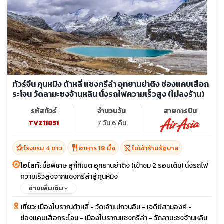
ทัวร์จีน คุนหมิง ต้าหลี่ แชงกรีล่า อุทยานย่าติง ช่องแคบเสือก
ระโจน วัดลามะซงจ้านหลิน นั่งรถไฟความเร็วสูง (ไม่ลงร้าน)
รหัสทัวร์
จำนวนวัน
สายการบิน
TVZ11851
7 วัน 6 คืน
hotel_class
restaurant
shopping_cart_off
โรงแรม 4 ดาว
อาหาร 18 มื้อ
ไม่เข้าร้านรัฐบาล
ไฮไลท์:
มื้อพิเศษ สุกี้ทิเบต อุทยานย่าติง (เข้าชม 2 รอบเต็ม) นั่งรถไฟ
ความเร็วสูงจากแชงกรีล่าสู่คุนหมิง
อ่านเพิ่มเติม
เที่ยว:
เมืองโบราณต้าหลี่ - วัดเจ้าแม่กวนอิม - เจดีย์สามองค์ -
ช่องแคบเสือกระโจน - เมืองโบราณแชงกรีล่า - วัดลามะซงจ้านหลิน