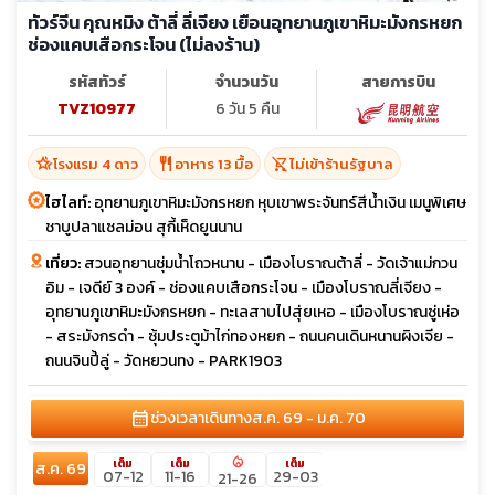
ทัวร์จีน คุณหมิง ต้าลี่ ลี่เจียง เยือนอุทยานภูเขาหิมะมังกรหยก
ช่องแคบเสือกระโจน (ไม่ลงร้าน)
รหัสทัวร์
จำนวนวัน
สายการบิน
TVZ10977
6 วัน 5 คืน
hotel_class
restaurant
shopping_cart_off
โรงแรม 4 ดาว
อาหาร 13 มื้อ
ไม่เข้าร้านรัฐบาล
ไฮไลท์:
อุทยานภูเขาหิมะมังกรหยก หุบเขาพระจันทร์สีน้ำเงิน เมนูพิเศษ
ชาบูปลาแซลม่อน สุกี้เห็ดยูนนาน
เที่ยว:
สวนอุทยานชุ่มน้ำโถวหนาน - เมืองโบราณต้าลี่ - วัดเจ้าแม่กวน
อิม - เจดีย์ 3 องค์ - ช่องแคบเสือกระโจน - เมืองโบราณลี่เจียง -
อุทยานภูเขาหิมะมังกรหยก - ทะเลสาบไปสุ่ยเหอ - เมืองโบราณซู่เห่อ
- สระมังกรดำ - ซุ้มประตูม้าไก่ทองหยก - ถนนคนเดินหนานผิงเจีย -
ถนนจินปี้ลู่ - วัดหยวนทง - PARK1903
calendar_month
ช่วงเวลาเดินทาง
ส.ค. 69 - ม.ค. 70
local_fire_department
เต็ม
เต็ม
เต็ม
ส.ค. 69
07-12
11-16
29-03
21-26