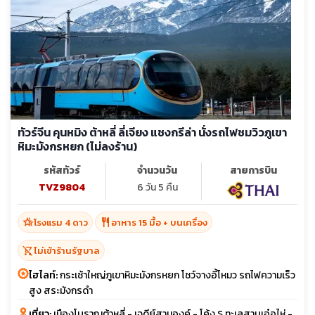
ทัวร์จีน คุนหมิง ต้าหลี่ ลี่เจียง แชงกรีล่า นั่งรถไฟชมวิวภูเขา
หิมะมังกรหยก (ไม่ลงร้าน)
รหัสทัวร์
จำนวนวัน
สายการบิน
TVZ9804
6 วัน 5 คืน
hotel_class
restaurant
โรงแรม 4 ดาว
อาหาร 15 มื้อ + บนเครื่อง
shopping_cart_off
ไม่เข้าร้านรัฐบาล
ไฮไลท์:
กระเช้าใหญ่ภูเขาหิมะมังกรหยก โชว์จางอี้โหมว รถไฟความเร็ว
สูง สระมังกรดำ
เที่ยว:
เมืองโบราณต้าหลี่ - เจดีย์สามองค์ - โค้ง S ทะเลสาบเอ๋อไห่ -