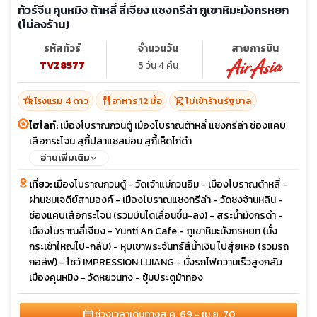
ทัวร์จีน คุนหมิง ต้าหลี่ ลี่เจียง แชงกรีล่า ภูเขาหิมะมังกรหยก
(ไม่ลงร้าน)
รหัสทัวร์
จำนวนวัน
สายการบิน
TVZ8577
5 วัน 4 คืน
hotel_class
restaurant
shopping_cart_off
โรงแรม 4 ดาว
อาหาร 12 มื้อ
ไม่เข้าร้านรัฐบาล
ไฮไลท์:
เมืองโบราณกวนตู้ เมืองโบราณต้าหลี่ แชงกรีล่า ช่องแคบ
เสือกระโจน สุกี้ปลาแซลม่อน สุกี้เห็ดไก่ดำ
อ่านเพิ่มเติม
เที่ยว:
เมืองโบราณกวนตู้ - วัดเจ้าแม่กวนอิม - เมืองโบราณต้าหลี่ -
ผ่านชมเจดีย์สามองค์ - เมืองโบราณแชงกรีล่า - วัดซงจ้านหลิน -
ช่องแคบเสือกระโจน (รวมบันไดเลื่อนขึ้น-ลง) - สระน้ำมังกรดำ -
เมืองโบราณลี่เจียง - Yunti An Cafe - ภูเขาหิมะมังกรหยก (นั่ง
กระเช้าใหญ่ไป-กลับ) - หุบเขาพระจันทร์สีน้ำเงิน ไปสุ่ยเหอ (รวมรถ
กอล์ฟ) - โชว์ IMPRESSION LIJIANG - นั่งรถไฟความเร็วสูงกลับ
เมืองคุนหมิง - วัดหยวนทง - ซุ้มประตูม้าทอง
calendar_month
ช่วงเวลาเดินทาง
ส.ค. 69 - เม.ย. 70