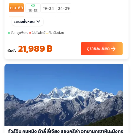
sunny
ต.ค. 69
19-24
24-29
13-18
พ.ย. 69
keyboard_arrow_down
10-15
24-29
แสดงทั้งหมด
confirmation_number
ธ.ค. 69
วันหยุดพิเศษ
โปรไฟไหม้
28-02
ที่เหลือน้อย
sunny
local_fire_department
confirmation_number
04-09
21,989 ฿
arrow_forward
ดูรายละเอียด
เริ่มต้น
ทัวร์จีน คุนหมิง ต้าลี่ ลี่เจียง แชงกรีล่า อุทยานภูเขาหิมะมังกร