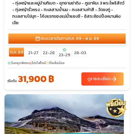
- ทุ่งหญ้าและหมู่บ้านทิเบต - อุทยานย่าติง - ภูเขาหิมะ 3 พระโพธิสัตว์
- ทุ่งหญ้ารั่วหรง - ทะเลสาบน้ำนม - ทะเลสาบห้าสี - วัดชงกู่ -
ทะเลสาบไข่มุก - โค้งแรกของแม่น้ำแยงซี - อิสระช้อปปิ้งหนานผิง
เจีย
calendar_month
ช่วงเวลาเดินทาง
ต.ค. 69 - พ.ย. 69
sunny
ต.ค. 69
21-27
22-28
28-03
23-29
วันหยุดพิเศษ
โปรไฟไหม้
ที่เหลือน้อย
sunny
local_fire_department
confirmation_number
31,900 ฿
arrow_forward
ดูรายละเอียด
เริ่มต้น