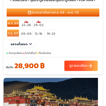
- วัดหยวนทง - ซุ้มประตูม้าทองและซุ้มประตูไก่หยก - POP MART
calendar_month
ช่วงเวลาเดินทาง
ส.ค. 69 - เม.ย. 70
เต็ม
เต็ม
ส.ค. 69
22-26
29-02
ก.ย. 69
05-09
12-16
19-23
sunny
ต.ค. 69
keyboard_arrow_down
09-13
10-14
17-21
22-26
29-02
แสดงทั้งหมด
23-27
30-03
วันหยุดพิเศษ
โปรไฟไหม้
ที่เหลือน้อย
sunny
local_fire_department
confirmation_number
พ.ย. 69
06-10
12-16
14-18
19-23
20-24
26-30
28,900 ฿
arrow_forward
ดูรายละเอียด
เริ่มต้น
27-01
sunny
sunny
ธ.ค. 69
03-07
04-08
11-15
16-20
05-09
10-14
17-21
26-30
27-31
28-01
30-03
31-04
ม.ค. 70
14-18
16-20
21-25
23-27
28-01
ก.พ. 70