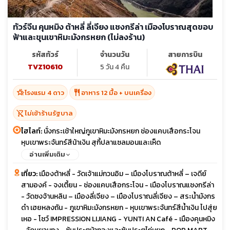
19-23
20-24
24-28
25-29
26-30
27-31
ทัวร์จีน คุนหมิง ต้าหลี่ ลี่เจียง แชงกรีล่า เมืองโบราณสุดขอบ
เม.ย. 70
01-05
02-06
03-07
07-11
09-13
10-14
ฟ้าและขุนเขาหิมะมังกรหยก (ไม่ลงร้าน)
sunny
sunny
sunny
11-15
12-16
21-25
13-17
14-18
15-19
รหัสทัวร์
จำนวนวัน
สายการบิน
22-26
23-27
24-28
TVZ10610
5 วัน 4 คืน
hotel_class
restaurant
โรงแรม 4 ดาว
อาหาร 12 มื้อ + บนเครื่อง
shopping_cart_off
ไม่เข้าร้านรัฐบาล
ไฮไลท์:
นั่งกระเช้าใหญ่ภูเขาหิมะมังกรหยก ช่องแคบเสือกระโจน
หุบเขาพระจันทร์สีน้าเงิน สุกี้ปลาแซลมอนและเห็ด
อ่านเพิ่มเติม
เที่ยว:
เมืองต้าหลี่ - วัดเจ้าแม่กวนอิม – เมืองโบราณต้าหลี่ – เจดีย์
สามองค์ - จงเตี้ยน - ช่องแคบเสือกระโจน - เมืองโบราณแชงกรีล่า
- วัดซงจ้านหลิน – เมืองลี่เจียง – เมืองโบราณลี่เจียง – สระน้ำมังกร
ดำ เฮยหลงถัน - ภูเขาหิมะมังกรหยก - หุบเขาพระจันทร์สีน้ำเงิน ไปสุ่ย
เหอ - โชว์ IMPRESSION LIJIANG - YUNTI AN Café - เมืองคุนหมิง