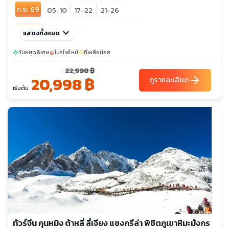
ก.ย. 69
05-10
17-22
21-26
sunny
confirmation_number
เต็ม
ต.ค. 69
keyboard_arrow_down
11-16
แสดงทั้งหมด
19-24
13-18
22-27
พ.ย. 69
วันหยุดพิเศษ
03-08
โปรไฟไหม้
10-15
ที่เหลือน้อย
17-22
24-29
sunny
local_fire_department
confirmation_number
22,998 ฿
ธ.ค. 69
01-06
08-13
15-20
22-27
29-03
20,998 ฿
arrow_forward
ดูรายละเอียด
เริ่มต้น
ม.ค. 70
12-17
19-24
26-31
ทัวร์จีน คุนหมิง ต้าหลี่ ลี่เจียง แชงกรีล่า พิชิตภูเขาหิมะมังกร