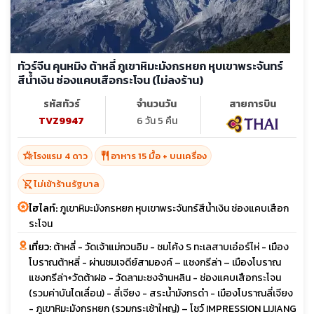
ทัวร์จีน คุนหมิง ต้าหลี่ ภูเขาหิมะมังกรหยก หุบเขาพระจันทร์
สีน้ำเงิน ช่องแคบเสือกระโจน (ไม่ลงร้าน)
รหัสทัวร์
จำนวนวัน
สายการบิน
TVZ9947
6 วัน 5 คืน
hotel_class
restaurant
โรงแรม 4 ดาว
อาหาร 15 มื้อ + บนเครื่อง
shopping_cart_off
ไม่เข้าร้านรัฐบาล
ไฮไลท์:
ภูเขาหิมะมังกรหยก หุบเขาพระจันทร์สีน้ำเงิน ช่องแคบเสือก
ระโจน
เที่ยว:
ต้าหลี่ - วัดเจ้าแม่กวนอิม - ชมโค้ง S ทะเลสาบเอ๋อร์ไห่ - เมือง
โบราณต้าหลี่ - ผ่านชมเจดีย์สามองค์ – แชงกรีล่า – เมืองโบราณ
แชงกรีล่า+วัดต้าฝอ - วัดลามะซงจ้านหลิน - ช่องแคบเสือกระโจน
(รวมค่าบันไดเลื่อน) - ลี่เจียง - สระน้ำมังกรดำ - เมืองโบราณลี่เจียง
- ภูเขาหิมะมังกรหยก (รวมกระเช้าใหญ่) – โชว์ IMPRESSION LIJIANG