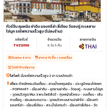
18-22
19-23
20-24
25-01
มี.ค. 70
04-08
05-09
11-15
13-17
18-22
20-24
25-29
27-31
31-04
ทัวร์จีน คุนหมิง ย่าติง แชงกรีล่า ลี่เจียง วัดชงกู่ ทะเลสาบ
sunny
เม.ย. 70
02-06
03-07
09-13
10-14
12-16
13-17
ไข่มุก รถไฟความเร็วสูง (ไม่ลงร้าน)
sunny
21-25
22-26
23-27
24-28
14-18
รหัสทัวร์
จำนวนวัน
สายการบิน
TVZ12130
6 วัน 5 คืน
hotel_class
restaurant
โรงแรม 4 ดาว
อาหาร 15 มื้อ + บนเครื่อง
shopping_cart_off
ไม่เข้าร้านรัฐบาล
ไฮไลท์:
นั่งรถไฟความเร็วสูง 2 ขา รวมบัตรเข้า
เที่ยว:
ตำหนักทองจินเตี้ยน - สวนน้ำตกคุนหมิง - ประตูม้าทองไก่หยก
- POPMART - เมืองย่าติง - อุทยานย่าติง - วัดชงกู่ - ทะเลสาบไข่มุก
- จุดชมวิวภูเขาหิมะ 3 พระโพธิสัตว์ - ทุ่งหญ้าลั่วหรง - จงเตี้ยน - เส้น
ทางชื่อทู - ช่องแคบตงวาง - จุดชมวิวทะเลสาบน่าผ้าไห่ - เมืองเก่า
แชงกรีล่า - เมืองลี่เจียง - สระน้ำมังกรดำ - เมืองเก่าลี่เจียง - วัด