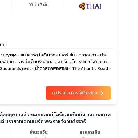
10 วัน 7 คืน
ิบบา
Brygge - ถนนคาร์ล โจฮัน เกท - เบอร์เก้น - ตลาดปลา - ย่าน
กฟลอม - ธารน้ำแข็งบริกสเดล - สตรีน - ไกแรงเกอร์ฟยอร์ด -
เขา Gudbrandsjuvet - น้ำตกสติกฟอสเซ่น - The Atlantic Road -
arrow_forward
ดูโปรแกรมทัวร์ที่เกี่ยวข้อง
ด์อังกฤษ เวลส์ สกอตแลนด์ ไอร์แลนด์เหนือ ลอนดอน เอ
นจ์ ปราสาทเอดินเบิร์ก พระราชวังวินด์เซอร์
จำนวนวัน
สายการบิน