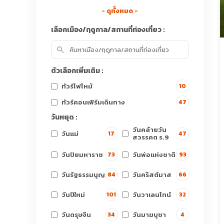
- ดูทั้งหมด -
เลือกเมือง/ฤดูกาล/สถานที่ท่องเที่ยว :
search
ตัวเลือกเพิ่มเติม :
ทัวร์ไฟไหม้
10
ทัวร์คอนเฟิร์มเดินทาง
47
วันหยุด :
วันคล้ายวัน
วันแม่
17
47
สวรรคต ร.9
วันปิยมหาราช
วันพ่อแห่งชาติ
73
93
วันรัฐธรรมนูญ
วันคริสต์มาส
84
66
วันปีใหม่
วันวาเลนไทน์
101
32
วันตรุษจีน
วันมาฆบูชา
34
4