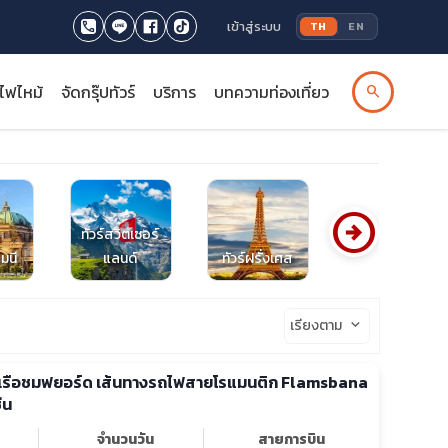
เข้าสู่ระบบ
TH
EN
รไฟไหม้
จัดกรุ๊ปทัวร์
บริการ
บทความท่องเที่ยว
search
arrow_circle_right
ทัวร์สวิตเซอร์
มนี
แลนด์
ทัวร์ฝรั่งเศส
ทัวร์ออสเตรีย
เรียงตาม
keyboard_arrow_down
่องเรือชมฟยอร์ด เส้นทางรถไฟสายโรแมนติก Flamsbana
่น
จำนวนวัน
สายการบิน