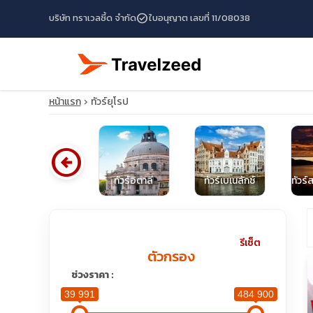
check_circle
บริษัท ทราเวลซี้ด จำกัด
ใบอนุญาต เลขที่ 11/08038
หน้าแรก
ทัวร์ยุโรป
arrow_circle_left
ทัวร์อังกฤษ
ทัวร์อิตาลี
ทัวร์เบเนลักซ์
ทัวร์
travel_explore
รีเซ็ต
ตัวกรอง
calendar_month
ช่วงราคา :
39 991
484 900
search