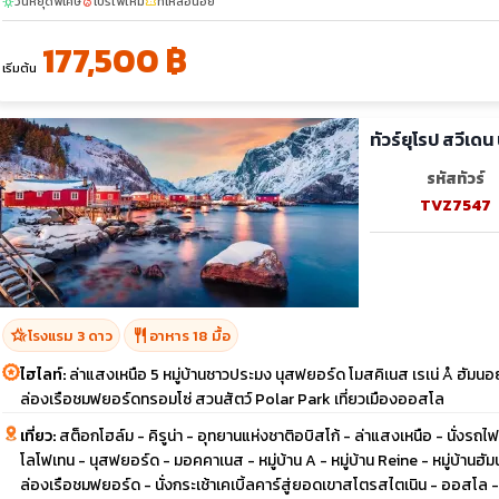
วันหยุดพิเศษ
โปรไฟไหม้
ที่เหลือน้อย
sunny
local_fire_department
confirmation_number
177,500 ฿
เริ่มต้น
ทัวร์ยุโรป สวีเด
รหัสทัวร์
TVZ7547
hotel_class
restaurant
โรงแรม 3 ดาว
อาหาร 18 มื้อ
ไฮไลท์:
ล่าแสงเหนือ 5 หมู่บ้านชาวประมง นุสฟยอร์ด โมสคิเนส เรเน่ Å ฮัมนอย
ล่องเรือชมฟยอร์ดทรอมโซ่ สวนสัตว์ Polar Park เที่ยวเมืองออสโล
เที่ยว:
สต็อกโฮล์ม - คิรูน่า - อุทยานแห่งชาติอบิสโก้ - ล่าแสงเหนือ - นั่งรถไฟ
โลโฟเทน - นุสฟยอร์ด - มอคคาเนส - หมู่บ้าน A - หมู่บ้าน Reine - หมู่บ้านฮั
ล่องเรือชมฟยอร์ด - นั่งกระเช้าเคเบิ้ลคาร์สู่ยอดเขาสโตรสไตเนิน - ออสโล 