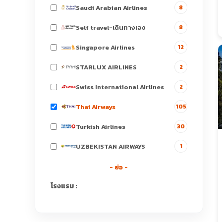
Saudi Arabian Airlines
8
Self travel-เดินทางเอง
8
Singapore Airlines
12
STARLUX AIRLINES
2
Swiss International Airlines
2
Thai Airways
105
Turkish Airlines
30
UZBEKISTAN AIRWAYS
1
- ย่อ -
โรงแรม :