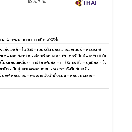
10 วัน 7 คืน
าวเวอร์ออฟลอนดอน ทานเป็ดโฟร์ซีซั่น
วงแห่งเวลส์ - ไบบิวรี่ - เบอร์ตัน ออน เดอะวอเตอร์ - สแตรทฟ
เลค ดิสทริค - ล่องเรือทะเลสาบวินเดอร์เมียร์ - เอดินเบิร์ก
ร์แลนด์เหนือ) - คาร์ริก เฟอกัส - คาร์ริก อะ รีด - บุชมิลล์ - ไจ
ททานิก - บินสู่มหานครลอนดอน - พระราชวังวินด์เซอร์ -
 ออฟ ลอนดอน - พระราช วังบัคกิ้งแฮม - ลอนดอนอาย -