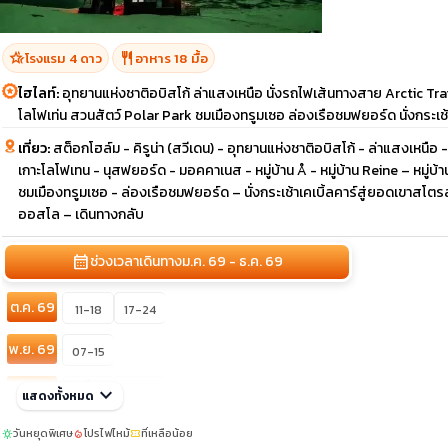
hotel_class
restaurant
โรงแรม 4 ดาว
อาหาร 18 มื้อ
ไฮไลท์:
อุทยานแห่งชาติอบิสโก้ ล่าแสงเหนือ นั่งรถไฟเส้นทางสาย Arctic Train ห
โลโฟเท่น สวนสัตว์ Polar Park ชมเมืองทรูมเซอ ล่องเรือชมฟยอร์ด นั่งกระเช
เที่ยว:
สต็อกโฮล์ม - คิรูน่า (สวีเดน) - อุทยานแห่งชาติอบิสโก้ - ล่าแสงเหนือ 
เกาะโลโฟเทน - นุสฟยอร์ด - มอคคาเนส - หมู่บ้าน Å - หมู่บ้าน Reine – หมู่บ้
ชมเมืองทรูมเซอ - ล่องเรือชมฟยอร์ด – นั่งกระเช้าเคเบิ้ลคาร์สู่ยอดเขาสโตรส
ออสโล – เดินทางกลับ
calendar_month
ช่วงเวลาเดินทาง
ม.ค. 69 - ธ.ค. 69
ต.ค. 69
11-18
17-24
พ.ย. 69
07-15
sunny
ธ.ค. 69
keyboard_arrow_down
19-27
แสดงทั้งหมด
05-13
วันหยุดพิเศษ
โปรไฟไหม้
ที่เหลือน้อย
sunny
local_fire_department
confirmation_number