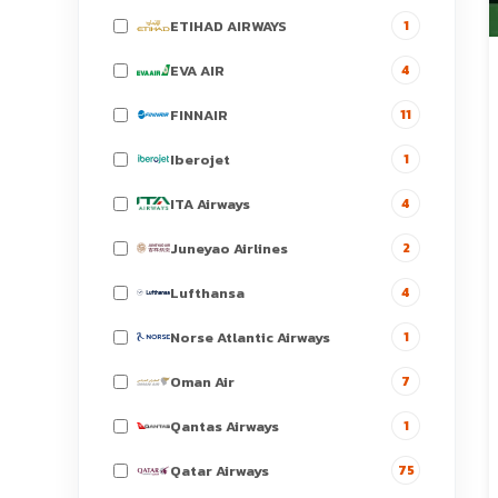
ETIHAD AIRWAYS
1
EVA AIR
4
FINNAIR
11
Iberojet
1
ITA Airways
4
Juneyao Airlines
2
Lufthansa
4
Norse Atlantic Airways
1
Oman Air
7
Qantas Airways
1
Qatar Airways
75