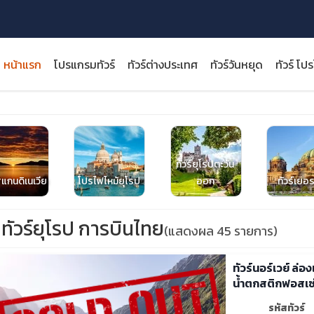
หน้าแรก
โปรแกรมทัวร์
ทัวร์ต่างประเทศ
ทัวร์วันหยุด
ทัวร์ โป
ทัวร์ยุโรปตะวัน
close
สแกนดิเนเวีย
โปรไฟไหม้ยุโรป
ออก
ทัวร์เยอร
ทัวร์ยุโรป การบินไทย
(แสดงผล 45 รายการ)
ทัวร์นอร์เวย์ ล
น้ำตกสติกฟอสเซ
รหัสทัวร์