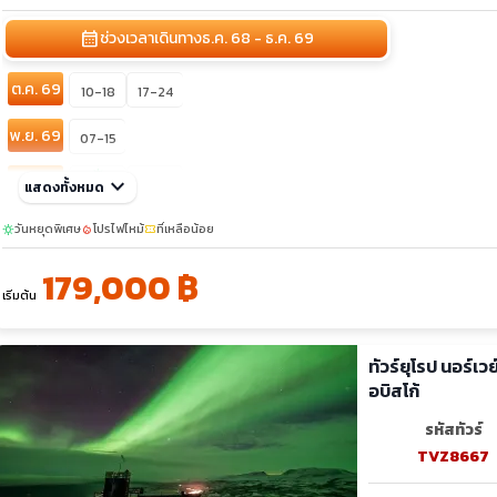
calendar_month
ช่วงเวลาเดินทาง
ธ.ค. 68 - ธ.ค. 69
ต.ค. 69
10-18
17-24
พ.ย. 69
07-15
sunny
ธ.ค. 69
keyboard_arrow_down
19-27
แสดงทั้งหมด
05-13
วันหยุดพิเศษ
โปรไฟไหม้
ที่เหลือน้อย
sunny
local_fire_department
confirmation_number
179,000 ฿
เริ่มต้น
ทัวร์ยุโรป นอร์เว
อบิสโก้
รหัสทัวร์
TVZ8667