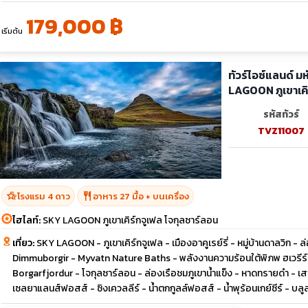
179,000 ฿
เริ่มต้น
ทัวร์ไอซ์แลนด์ ม
LAGOON ภ
รหัสทัวร์
TVZ11007
hotel_class
restaurant
โรงแรม 4 ดาว
อาหาร 27 มื้อ + บนเครื่อง
ไฮไลท์:
SKY LAGOON ภูเขาเคิร์กจูเฟล โจกุลซาร์ลอน
เที่ยว:
SKY LAGOON - ภูเขาเคิร์กจูเฟล - เมืองอาคูเรย์รี่ - หมู่บ้านดาลวิก - 
Dimmuborgir - Myvatn Nature Baths - พลังงานความร้อนใต้พิภพ ฮเวรีร์
Borgarfjordur - โจกุลซาร์ลอน - ล่องเรือชมภูเขาน้ำแข็ง - หาดทรายดำ - เส
เซลยาแลนส์ฟอสส์ - ซิงเควลลีร์ - น้ำตกกูลล์ฟอสส์ - น้ำพุร้อนเกย์ซีร์ - บลู