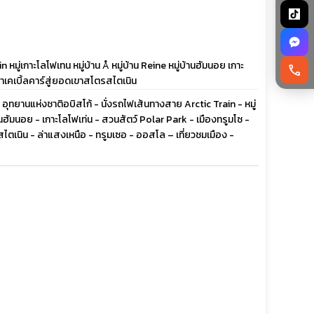
มู่เกาะโลโฟเทน หมู่บ้าน Å หมู่บ้าน Reine หมู่บ้านฮัมนอย เกาะ
call
้าเคเบิ้ลคาร์สู่ยอดเขาสโตรสไตเนิน
- อุทยานแห่งชาติอบิสโก้ - นั่งรถไฟเส้นทางสาย Arctic Train - หมู่
านฮัมนอย - เกาะโลโฟเท่น - สวนสัตว์ Polar Park - เมืองทรูมโซ -
ไตเนิน - ล่าแสงเหนือ - ทรูมเซอ - ออสโล – เที่ยวชมเมือง -