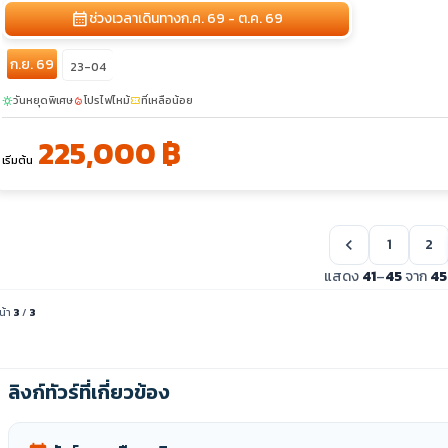
calendar_month
ช่วงเวลาเดินทาง
ก.ค. 69 - ต.ค. 69
ก.ย. 69
23-04
วันหยุดพิเศษ
โปรไฟไหม้
ที่เหลือน้อย
sunny
local_fire_department
confirmation_number
225,000 ฿
เริ่มต้น
1
2
chevron_left
แสดง
41
–
45
จาก
45
น้า
3
/
3
ลิงก์ทัวร์ที่เกี่ยวข้อง