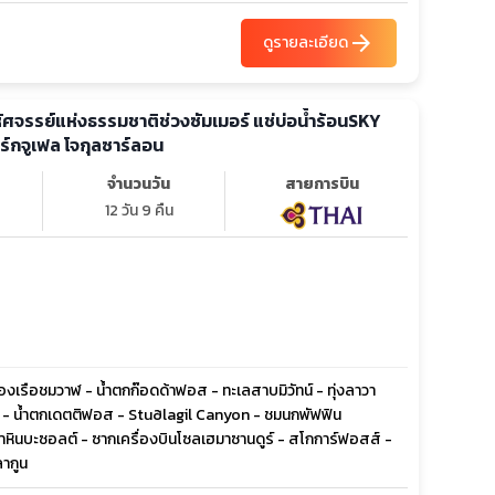
arrow_forward
ดูรายละเอียด
หัศจรรย์แห่งธรรมชาติช่วงซัมเมอร์ แช่บ่อน้ำร้อนSKY
ูเขาเคิร์กจูเฟล โจกุลซาร์ลอน
จำนวนวัน
สายการบิน
12 วัน 9 คืน
ล่องเรือชมวาฬ - น้ำตกก๊อดด้าฟอส - ทะเลสาบมิวัทน์ - ทุ่งลาวา
 - น้ำตกเดตติฟอส - Stuðlagil Canyon - ชมนกพัฟฟิน
าหินบะซอลต์ - ซากเครื่องบินโซลเฮมาซานดูร์ - สโกการ์ฟอสส์ -
ลากูน