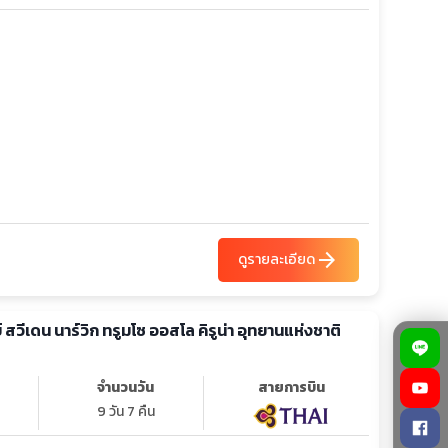
arrow_forward
ดูรายละเอียด
ย์ สวีเดน นาร์วิก ทรูมโซ ออสโล คิรูน่า อุทยานแห่งชาติ
จำนวนวัน
สายการบิน
9 วัน 7 คืน