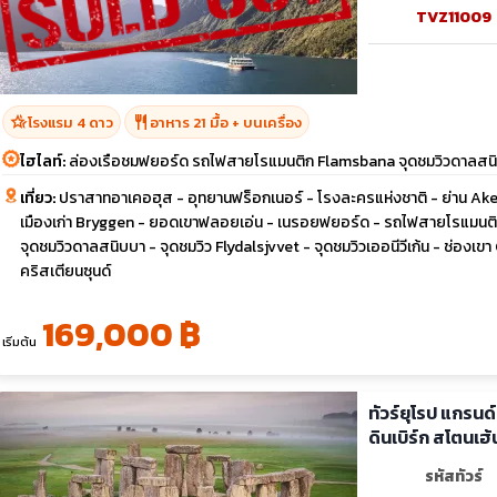
TVZ11009
hotel_class
restaurant
โรงแรม 4 ดาว
อาหาร 21 มื้อ + บนเครื่อง
ไฮไลท์:
ล่องเรือชมฟยอร์ด รถไฟสายโรแมนติก Flamsbana จุดชมวิวดาลสน
เที่ยว:
ปราสาทอาเคอฮุส - อุทยานฟร็อกเนอร์ - โรงละครแห่งชาติ - ย่าน Aker 
เมืองเก่า Bryggen - ยอดเขาฟลอยเอ่น - เนรอยฟยอร์ด - รถไฟสายโรแมนติ
จุดชมวิวดาลสนิบบา - จุดชมวิว Flydalsjvvet - จุดชมวิวเออนีวีเก้น - ช่อง
คริสเตียนซุนด์
169,000 ฿
เริ่มต้น
ทัวร์ยุโรป แกรน
ดินเบิร์ก สโตนเฮ้
รหัสทัวร์