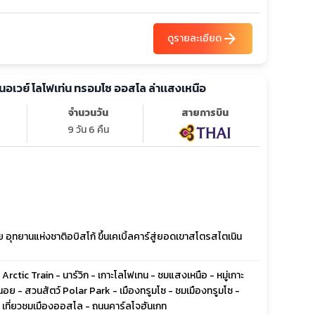
arrow_forward
ดูรายละเอียด
น นอเวย์ โลโฟเท่น ทรอมโซ ออสโล ล่าเเสงเหนือ
จำนวนวัน
สายการบิน
9 วัน 6 คืน
 อุทยานแห่งชาติอบิสโก้ ขึ้นเคเบิ้ลคาร์สู่ยอดเขาสโตรสไตเนิน
 Arctic Train - นาร์วิก - เกาะโลโฟเทน - ชมแสงเหนือ - หมู่เกาะ
มนอย - สวนสัตว์ Polar Park - เมืองทรูมโซ - ชมเมืองทรูมโซ -
- เที่ยวชมเมืองออสโล - ถนนคาร์ลโจฮันเกท