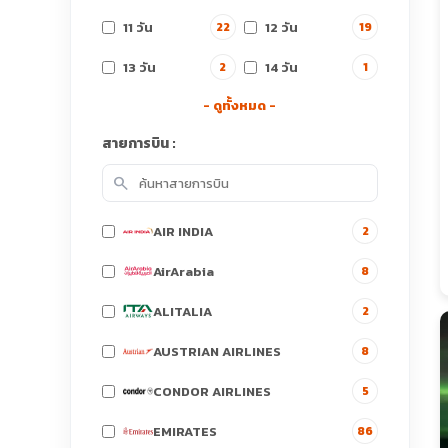
11 วัน
12 วัน
22
19
13 วัน
14 วัน
2
1
- ดูทั้งหมด -
สายการบิน :
search
AIR INDIA
2
AirArabia
8
ALITALIA
2
AUSTRIAN AIRLINES
8
CONDOR AIRLINES
5
EMIRATES
86