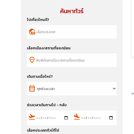
ค้นหาทัวร์
ไปเที่ยวไหนดี?
globe_location_pin
เลือกเมือง/สถานที่ยอดนิยม
location_on
เดินทางเมื่อไหร่?
calendar_month
ห
ช่วงเวลาเดินทางไป - กลับ
flight_takeoff
flight_land
เลือกประเภททัวร์ที่ใช่