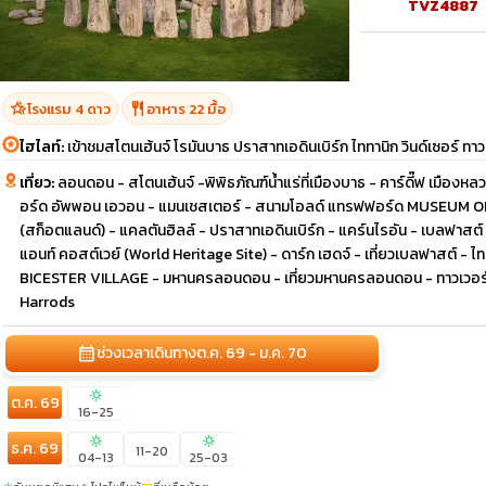
TVZ4887
hotel_class
restaurant
โรงแรม 4 ดาว
อาหาร 22 มื้อ
ไฮไลท์:
เข้าชมสโตนเฮ้นจ์ โรมันบาธ ปราสาทเอดินเบิร์ก ไททานิก วินด์เซอร์ ท
เที่ยว:
ลอนดอน - สโตนเฮ้นจ์ -พิพิธภัณฑ์น้ำแร่ที่เมืองบาธ - คาร์ดี๊ฟ เมืองหล
อร์ด อัพพอน เอวอน - แมนเชสเตอร์ - สนามโอลด์ แทรฟฟอร์ด MUSEUM ONLY - 
(สก็อตแลนด์) - แคลตันฮิลล์ - ปราสาทเอดินเบิร์ก - แคร์นไรอัน - เบลฟาสต์ (ไอ
แอนท์ คอสต์เวย์ (World Heritage Site) - ดาร์ก เฮดจ์ - เที่ยวเบลฟาสต์ - ไ
BICESTER VILLAGE - มหานครลอนดอน - เที่ยวมหานครลอนดอน - ทาวเวอร์
Harrods
calendar_month
ช่วงเวลาเดินทาง
ต.ค. 69 - ม.ค. 70
sunny
ต.ค. 69
16-25
sunny
sunny
ธ.ค. 69
11-20
04-13
25-03