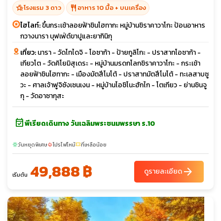
hotel_class
restaurant
โรงแรม 3 ดาว
อาหาร 10 มื้อ + บนเครื่อง
ไฮไลท์:
ขึ้นกระเช้าลอยฟ้าชินโฮทากะ หมู่บ้านชิราคาวาโกะ ป้อนอาหาร
กวางนารา บุฟเฟ่ต์ขาปูและยากินิกุ
เที่ยว:
นารา - วัดโทไดจิ - โอซาก้า - ป้ายกูลิโกะ - ปราสาทโอซาก้า -
เกียวโต - วัดคิโยมิสุเดระ - หมู่บ้านมรดกโลกชิราคาวาโกะ - กระเช้า
ลอยฟ้าชินโฮทากะ - เมืองมัตสึโมโต้ - ปราสาทมัตสึโมโต้ - ทะเลสาบซู
วะ - ศาลเจ้าฟูจิซังเซนเงน - หมู่บ้านโอชิโนะฮักไก - โตเกียว - ย่านชินจู
กุ - วัดอาซากุสะ
event_available
พีเรียดเดินทาง วันเฉลิมพระชนมพรรษา ร.10
วันหยุดพิเศษ
โปรไฟไหม้
ที่เหลือน้อย
sunny
local_fire_department
confirmation_number
49,888 ฿
arrow_forward
ดูรายละเอียด
เริ่มต้น