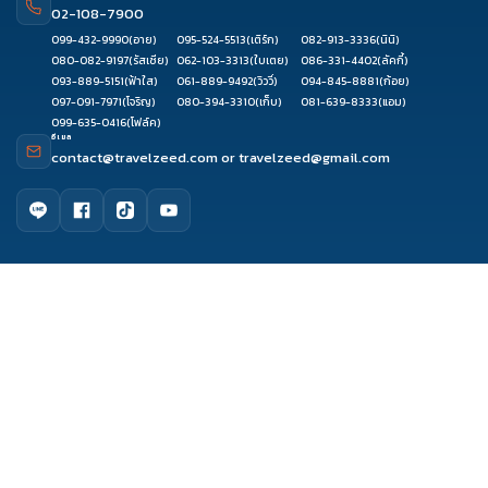
02-108-7900
099-432-9990
(อาย)
095-524-5513
(เติร์ก)
082-913-3336
(นินิ)
080-082-9197
(รัสเซีย)
062-103-3313
(ใบเตย)
086-331-4402
(ลัคกี้)
093-889-5151
(ฟ้าใส)
061-889-9492
(วิววี่)
094-845-8881
(ก้อย)
097-091-7971
(โจริญ)
080-394-3310
(เก็บ)
081-639-8333
(แอม)
099-635-0416
(โฟล์ค)
อีเมล
contact@travelzeed.com
or
travelzeed@gmail.com
ดูรีวิว
ติดต่อเซล
จองผ่านแชท
จองผ่านไลน์
เมนูหลัก
หน้าแรก
จัดกรุ๊ปทัวร์
เกี่ยวกับเรา
ติดต่อเรา