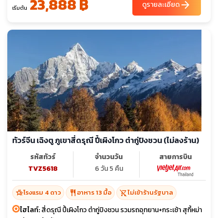
23,888 ฿
arrow_forward
ดูรายละเอียด
เริ่มต้น
ทัวร์จีน เฉิงตู ภูเขาสี่ดรุณี ปี้เผิงโกว ต๋ากู่ปิงชวน (ไม่ลงร้าน)
รหัสทัวร์
จำนวนวัน
สายการบิน
TVZ5618
6 วัน 5 คืน
hotel_class
restaurant
shopping_cart_off
โรงแรม 4 ดาว
อาหาร 13 มื้อ
ไม่เข้าร้านรัฐบาล
ไฮไลท์:
สี่ดรุณี ปี้เผิงโกว ต๋ากู่ปิงชวน รวมรถอุทยาน+กระเช้า สุกี้หม่า