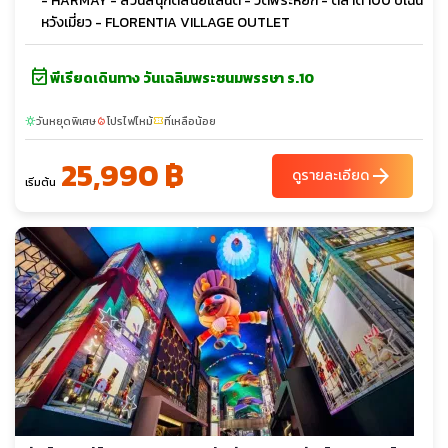
- HARMAY - สวนสนุกดิสนีย์แลนด์ - วัดพระหยก - ตลาด 100 ปีเฉิน
หวังเมี่ยว - FLORENTIA VILLAGE OUTLET
event_available
พีเรียดเดินทาง วันเฉลิมพระชนมพรรษา ร.10
วันหยุดพิเศษ
โปรไฟไหม้
ที่เหลือน้อย
sunny
local_fire_department
confirmation_number
25,990 ฿
arrow_forward
ดูรายละเอียด
เริ่มต้น