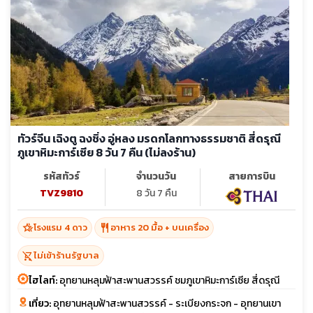
ทัวร์จีน เฉิงตู ฉงชิ่ง อู่หลง มรดกโลกทางธรรมชาติ สี่ดรุณี
ภูเขาหิมะการ์เซีย 8 วัน 7 คืน (ไม่ลงร้าน)
รหัสทัวร์
จำนวนวัน
สายการบิน
TVZ9810
8 วัน 7 คืน
hotel_class
restaurant
โรงแรม 4 ดาว
อาหาร 20 มื้อ + บนเครื่อง
shopping_cart_off
ไม่เข้าร้านรัฐบาล
ไฮไลท์:
อุทยานหลุมฟ้าสะพานสวรรค์ ชมภูเขาหิมะการ์เซีย สี่ดรุณี
เที่ยว:
อุทยานหลุมฟ้าสะพานสวรรค์ - ระเบียงกระจก - อุทยานเขา