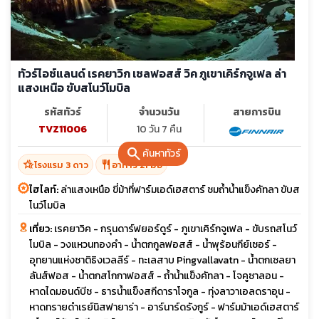
ทัวร์ไอซ์แลนด์ เรคยาวิก เซลฟอสส์ วิค ภูเขาเคิร์กจูเฟล ล่า
แสงเหนือ ขับสโนว์โมบิล
รหัสทัวร์
จำนวนวัน
สายการบิน
TVZ11006
10 วัน 7 คืน
search
ค้นหาทัวร์
hotel_class
restaurant
โรงแรม 3 ดาว
อาหาร 21 มื้อ
ไฮไลท์:
ล่าแสงเหนือ ขี่ม้าที่ฟาร์มเอด์เฮสตาร์ ชมถ้ำน้ำแข็งคัทลา ขับส
โนว์โมบิล
เที่ยว:
เรคยาวิค - กรุนดาร์ฟยอร์ดูร์ - ภูเขาเคิร์กจูเฟล - ขับรถสโนว์
โมบิล - วงแหวนทองคำ - น้ำตกกูลฟอสส์ - น้ำพุร้อนกีย์เซอร์ -
อุทยานแห่งชาติธิงเวลลีร์ - ทะเลสาบ Pingvallavatn - น้ำตกเซลยา
ลันส์ฟอส - น้ำตกสโกกาฟอสส์ - ถ้ำน้ำแข็งคัทลา - โจคูซาลอน -
หาดไดมอนด์บีช - ธารน้ำแข็งสกีดาราโจกูล - ทุ่งลาวาเอลดราอุน -
หาดทรายดำเรย์นิสฟายาร่า - อาร์นาร์ดรังกูร์ - ฟาร์มม้าเอด์เฮสตาร์