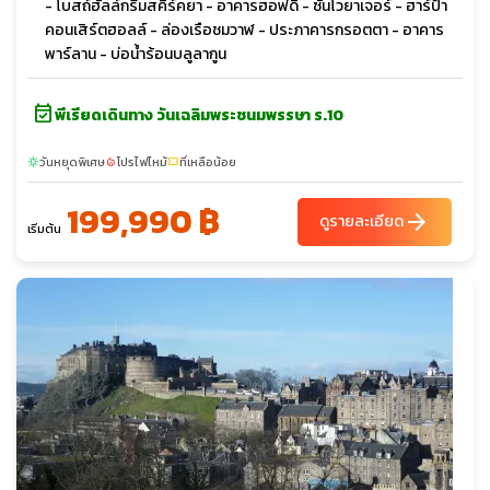
- โบสถ์ฮัลล์กรีมสคิร์คยา - อาคารฮอฟดิ - ซันโวยาเจอร์ - ฮาร์ป้า
คอนเสิร์ตฮอลล์ - ล่องเรือชมวาฬ - ประภาคารกรอตตา - อาคาร
พาร์ลาน - บ่อน้ำร้อนบลูลากูน
event_available
พีเรียดเดินทาง วันเฉลิมพระชนมพรรษา ร.10
วันหยุดพิเศษ
โปรไฟไหม้
ที่เหลือน้อย
sunny
local_fire_department
confirmation_number
199,990 ฿
arrow_forward
ดูรายละเอียด
เริ่มต้น