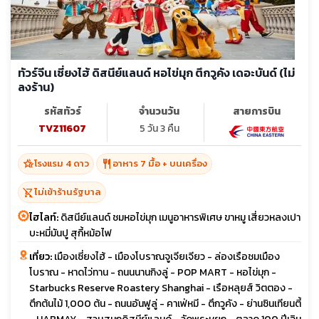
ทัวร์จีน เซี่ยงไฮ้ ดิสนีย์แลนด์ หอไข่มุก ตึกวูคัง เดอะบันด์ (ไม่
ลงร้าน)
รหัสทัวร์
จำนวนวัน
สายการบิน
TVZ11607
5 วัน 3 คืน
hotel_class
restaurant
โรงแรม 4 ดาว
อาหาร 7 มื้อ + บนเครื่อง
shopping_cart_off
ไม่เข้าร้านรัฐบาล
ไฮไลท์:
ดิสนีย์แลนด์ ชมหอไข่มุก เมนูอาหารพิเศษ ขาหมู เสี่ยวหลงเปา
บะหมี่มันปู สุกี้หม้อไฟ
เที่ยว:
เมืองเซี่ยงไฮ้ - เมืองโบราณจูเจียเจียว - ล่องเรือชมเมือง
โบราณ - หาดไว่ทาน - ถนนนานกิงลู่ - POP MART - หอไข่มุก -
Starbucks Reserve Roastery Shanghai - เรือหลุยส์ วิตตอง -
ตึกต้นไม้ 1,000 ต้น - ถนนอันฟูลู่ - คาเฟ่หมี - ตึกวูคัง - ย่านซินเทียนตี้