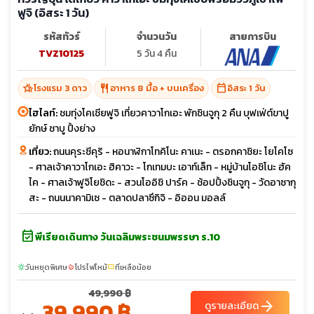
ฟูจิ (อิสระ 1 วัน)
รหัสทัวร์
จำนวนวัน
สายการบิน
TVZ10125
5 วัน 4 คืน
hotel_class
restaurant
calendar_today
โรงแรม 3 ดาว
อาหาร 8 มื้อ + บนเครื่อง
อิสระ 1 วัน
ไฮไลท์:
ชมทุ่งโคเชียฟูจิ เที่ยวคาวาโกเอะ พักชินจูกุ 2 คืน บุฟเฟ่ต์ขาปู
ยักษ์ ชาบู ปิ้งย่าง
เที่ยว:
ถนนคุระซีคุริ - หอนาฬิกาโทคิโนะ คาเนะ - ตรอกคาชิยะ โยโคโซ
- ศาลเจ้าคาวาโกเอะ ฮิคาวะ - โกเทมบะ เอาท์เล็ท - หมู่บ้านโอชิโนะ ฮัค
ไค - ศาลเจ้าฟูจิโยชิดะ - สวนโออิชิ ปาร์ค - ช้อปปิ้งชินจูกุ - วัดอาซากุ
สะ - ถนนนาคามิเซ - ตลาดปลาซึกิจิ - อิออน มอลล์
event_available
พีเรียดเดินทาง วันเฉลิมพระชนมพรรษา ร.10
วันหยุดพิเศษ
โปรไฟไหม้
ที่เหลือน้อย
sunny
local_fire_department
confirmation_number
49,990 ฿
39,990 ฿
arrow_forward
ดูรายละเอียด