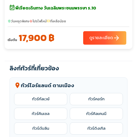
event_available
พีเรียดเดินทาง วันเฉลิมพระชนมพรรษา ร.10
วันหยุดพิเศษ
โปรไฟไหม้
ที่เหลือน้อย
sunny
local_fire_department
confirmation_number
17,900 ฿
arrow_forward
ดูรายละเอียด
เริ่มต้น
ลิงก์ทัวร์ที่เกี่ยวข้อง
ทัวร์ไอร์แลนด์ ตามเมือง
location_on
ทัวร์กัลเวย์
ทัวร์คอร์ก
ทัวร์คินเซล
ทัวร์คิลเคนนี
ทัวร์ดับลิน
ทัวร์ดิงเกิล