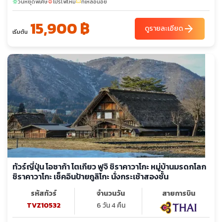
วันหยุดพิเศษ
โปรไฟไหม้
ที่เหลือน้อย
sunny
local_fire_department
confirmation_number
15,900 ฿
arrow_forward
ดูรายละเอียด
เริ่มต้น
ทัวร์ญี่ปุ่น โอซาก้า โตเกียว ฟูจิ ชิราคาวาโกะ หมู่บ้านมรดกโลก
ชิราคาวาโกะ เช็คอินป้ายกูลิโกะ นั่งกระเช้าสองชั้น
รหัสทัวร์
จำนวนวัน
สายการบิน
TVZ10532
6 วัน 4 คืน