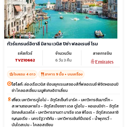
ทัวร์แกรนด์อิตาลี มิลาน เวนิส ปิซ่า ฟลอเรนซ์ โรม
รหัสทัวร์
จำนวนวัน
สายการบิน
TVZ10662
6 วัน 3 คืน
hotel_class
restaurant
โรงแรม 4 ดาว
อาหาร 9 มื้อ + บนเครื่อง
ไฮไลท์:
ล่องเรือเวนิส ย้อนยุคเรเนสซองส์ที่ฟลอเรนซ์ พิชิตหอเอนปิ
ซ่า โคลอสเซี่ยม เมนูพิเศษอิตาเลี่ยน
เที่ยว:
มหาวิหารดูโอโม่ - จัตุรัสเซ็นท์ มาร์ค - มหาวิหารซันมาร์โก -
สะพานถอนหายใจ - จัตุรัสเปียซซา เดล ดูโอโม - หอเอนปิซ่า - จัตุรัส
มิเกลลันเจลโล่ - มหาวิหารซานตา มาเรีย เดล ฟิโอเร - จัตุรัสเดลลาซิ
ญญอเรีย - นครรัฐวาติกัน - มหาวิหารเซ้นท์ปีเตอร์ - น้ำพุเทรวี่ -
บันไดสเปน - โคลอสเซียม