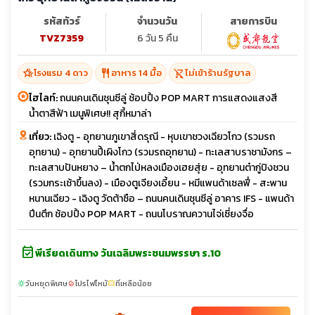
รหัสทัวร์
จำนวนวัน
สายการบิน
TVZ7359
6 วัน 5 คืน
hotel_class
restaurant
shopping_cart_off
โรงแรม 4 ดาว
อาหาร 14 มื้อ
ไม่เข้าร้านรัฐบาล
ไฮไลท์:
ถนนคนเดินชุนซีลู่ ช้อปปิ้ง POP MART การแสดงแสงสี
น้ำตาสีฟ้า เมนูพิเศษ!! สุกี้หมาล่า
เที่ยว:
เฉิงตู - อุทยานภูเขาสี่ดรุณี - หุบเขาชวงเฉียวโกว (รวมรถ
อุทยาน) - อุทยานปี้เผิงโกว (รวมรถอุทยาน) - ทะเลสาบราชามังกร –
ทะเลสาบปันหยาง – น้ำตกไป่หลงเมืองเฮยสุ่ย - อุทยานต๋ากู่ปิงชวน
(รวมกระเช้าขึ้นลง) - เมืองตูเจียงเอี้ยน - หมีแพนด้าเซลฟี่ - สะพาน
หนานเฉียว - เฉิงตู วัดต้าซือ – ถนนคนเดินชุนซีลู่ อาคาร IFS - แพนด้า
ปีนตึก ช้อปปิ้ง POP MART - ถนนโบราณควานไจ่เซี่ยงจื่อ
event_available
พีเรียดเดินทาง วันเฉลิมพระชนมพรรษา ร.10
วันหยุดพิเศษ
โปรไฟไหม้
ที่เหลือน้อย
sunny
local_fire_department
confirmation_number