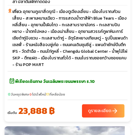
ล่า ปลาต้มผักกาดดอง
เที่ยว:
อุทยานภูเขาสี่ดรุณี - เมืองตูเจียงเอี้ยน - เมืองโบราณก้วน
เสี้ยน - สะพานหนานเฉียว - การแสดงน้ำตาสีฟ้า Blue Tears - เมือง
หลี่เสี้ยน - อุทยานปี้เผิงโกว - ทะเลสาบราชามังกร - ทะเลสาบปัน
หยาง - น้ำตกไปหลง - เมืองเม่าเสี้ยน - อุทยานสวรรค์ภูผาหิมะการ์
เซียต๋ากู่ปิงชวน - ทะเลสาบต๋ากู่ - จัตุรัสหยางเทียนหวู่ - รูปปั้นแพนด้า
เซลฟี่ - ร้านหนังสือจงซู่เก๋อ - ถนนคนเดินชุนซีลู่ - แพนด้ายักษ์ปีนตึก
IFS - วัดต้าฉือ - ถนนไท่กูหลี่ - Chengdu Global Center - น้ำพุไม้ไผ่
SKP - ตึกแฝด - เมืองโบราณถั่วได้ - ถนนโบราณซอยกว้างซอยแคบ
- ร้าน POP MART
event_available
พีเรียดเดินทาง วันเฉลิมพระชนมพรรษา ร.10
วันหยุดพิเศษ
โปรไฟไหม้
ที่เหลือน้อย
sunny
local_fire_department
confirmation_number
23,888 ฿
arrow_forward
ดูรายละเอียด
เริ่มต้น