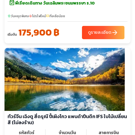
event_available
พีเรียดเดินทาง วันเฉลิมพระชนมพรรษา ร.10
วันหยุดพิเศษ
โปรไฟไหม้
ที่เหลือน้อย
sunny
local_fire_department
confirmation_number
175,900 ฿
arrow_forward
ดูรายละเอียด
เริ่มต้น
ทัวร์จีน เฉิงตู สี่ดรุณี ปี้เผิงโกว แพนด้าปีนตึก IFS ใบไม้เปลี่ยน
สี (ไม่ลงร้าน)
รหัสทัวร์
จำนวนวัน
สายการบิน