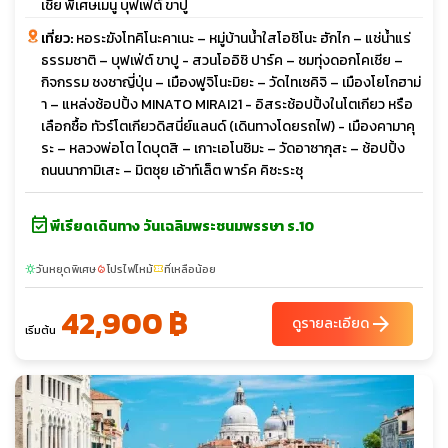
เชีย พิเศษเมนู บุฟเฟ่ต์ ขาปู
เที่ยว:
หอระฆังโทคิโนะคาเนะ – หมู่บ้านน้ำใสโอชิโนะ ฮักไก – แช่น้ำแร่
ธรรมชาติ – บุฟเฟ่ต์ ขาปู - สวนโออิชิ ปาร์ค – ชมทุ่งดอกโคเชีย –
กิจกรรม ชงชาญี่ปุ่น – เมืองฟูจิโนะมิยะ – วัดไทเซคิจิ – เมืองโยโกฮาม่
า – แหล่งช้อปปิ้ง MINATO MIRAI21 - อิสระช้อปปิ้งในโตเกียว หรือ
เลือกซื้อ ทัวร์โตเกียวดิสนี่ย์แลนด์ (เดินทางโดยรถไฟ) - เมืองคามาคุ
ระ – หลวงพ่อโต ไดบุตสิ – เกาะเอโนชิมะ – วัดอาซากุสะ – ช้อปปิ้ง
ถนนนากามิเสะ – มิตซุย เอ้าท์เล็ต พาร์ค คิซะระซุ
event_available
พีเรียดเดินทาง วันเฉลิมพระชนมพรรษา ร.10
วันหยุดพิเศษ
โปรไฟไหม้
ที่เหลือน้อย
sunny
local_fire_department
confirmation_number
42,900 ฿
arrow_forward
ดูรายละเอียด
เริ่มต้น