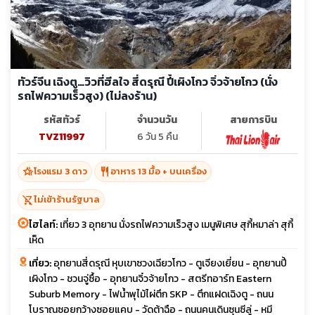
ทัวร์จีน เฉิงตู…วิวที่ฮีลใจ สี่ดรุณี ปี้เผิงโกว จิ่วจ้ายโกว (นั่ง
รถไฟความเร็วสูง) (ไม่ลงร้าน)
รหัสทัวร์
จำนวนวัน
สายการบิน
TVZ11997
6 วัน 5 คืน
hotel_class
restaurant
โรงแรม 3 ดาว
อาหาร 13 มื้อ + บนเครื่อง
shopping_cart_off
ไม่เข้าร้านรัฐบาล
ไฮไลท์:
เที่ยว 3 อุทยาน นั่งรถไฟความเร็วสูง เมนูพิเศษ สุกี้หมาล่า สุกี้
เห็ด
เที่ยว:
อุทยานสี่ดรุณี หุบเขาซวงเฉียวโกว - ตูเจียงเยี่ยน - อุทยานปี้
เผิงโกว - ชวนจู่ซื้อ - อุทยานจิ๋วจ้ายโกว - สตรีทอาร์ท Eastern
Suburb Memory - ไฟน้ำพุไม้ไผ่ตึก SKP - ตึกแฝดเฉิงตู - ถนน
โบราณซอยกว้างซอยแคบ - วัดต้าฉือ - ถนนคนเดินซุนซีลู่ - หมี