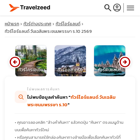
search
account_circle
menu
หน้าแรก
ทัวร์ต่างประเทศ
ทัวร์ไอร์แลนด์
ทัวร์ไอร์แลนด์ วันเฉลิมพระชนมพรรษา ร.10 2569
close
arrow_circle_left
arrow_circle_right
ุส
ทัวร์โครเอเชีย
ทัวร์ออสเตรีย
ทัวร์ฟินแลนด์
ท
travel_explore
ไม่พบผลการค้นหา
calendar_month
ไม่พบข้อมูลคำค้นหา "
ทัวร์ไอร์แลนด์ วันเฉลิม
พระชนมพรรษา ร.10
"
search
• คุณอาจลองคลิก "ล้างคำค้นหา" แล้วกดปุ่ม "ค้นหา" ตรงเมนูด้าน
บนเพื่อค้นหาทัวร์ใหม่
• หรือคุณสามารถใช้กล่องค้นหาทางซ้ายมือเพื่อเลือกค้นหาทัวร์ที่