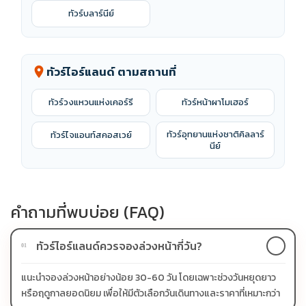
ทัวร์บลาร์นีย์
ทัวร์ไอร์แลนด์ ตามสถานที่
location_on
ทัวร์วงแหวนแห่งเคอร์รี
ทัวร์หน้าผาโมเฮอร์
ทัวร์อุทยานแห่งชาติคิลลาร์
ทัวร์ไจแอนท์สคอสเวย์
นีย์
คำถามที่พบบ่อย (FAQ)
ทัวร์ไอร์แลนด์ควรจองล่วงหน้ากี่วัน?
01
แนะนำจองล่วงหน้าอย่างน้อย 30-60 วัน โดยเฉพาะช่วงวันหยุดยาว
หรือฤดูกาลยอดนิยม เพื่อให้มีตัวเลือกวันเดินทางและราคาที่เหมาะกว่า