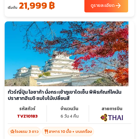
21,999 ฿
arrow_forward
ดูรายละเอียด
เริ่มต้น
ทัวร์ญี่ปุ่น โอซาก้า นั่งกระเช้าภูเขาไดเซ็น พิพิธภัณฑ์โคนัน
ปราสาทฮิเมจิ ชมใบไม้เปลี่ยนสี
รหัสทัวร์
จำนวนวัน
สายการบิน
TVZ10183
6 วัน 4 คืน
hotel_class
restaurant
โรงแรม 3 ดาว
อาหาร 10 มื้อ + บนเครื่อง