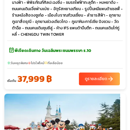
นางฟ้า - พิพิธภัณฑ์ศิลปะฉงชิ่ง - ชมรถไฟฟ้าทะลุตึก - หงหยาต้ง -
ถนนคนเดินเจี่ยฟ่างเป่ย - จัตุรัสหยางเทียน - รูปปั้นหมีแพนด้าเซลฟี่ -
ร้านหนังสือจงซูเก๋อ - เมืองโบราณก้วนเซี่ยน - ลำธารสีฟ้า - อุทยาน
ภูเขาสี่ดรุณี - อุทยานช่วงเดียวโกว - ภูเขาหิมะการ์เซีย ปิงชวน - วัด
ต้าฉือ - ถนนคนเดินชุนซีลู่ - ห้าง IFS แพนด้าปีนตึก - ถนนคนเดินไท่กู่
หลี่ - CHENGDU TWIN TOWER
event_available
พีเรียดเดินทาง วันเฉลิมพระชนมพรรษา ร.10
วันหยุดพิเศษ
โปรไฟไหม้
ที่เหลือน้อย
sunny
local_fire_department
confirmation_number
37,999 ฿
arrow_forward
ดูรายละเอียด
เริ่มต้น