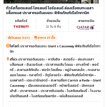
ทัวร์สก็อตแลนด์ ไฮแลนด์ ไอร์แลนด์ ล่องเรือชมทะเลสา
บล็อกเนส ปราสาทเอดินเบอระ พิพิธภัณฑ์เรือไททานิก
รหัสทัวร์
จำนวนวัน
สายการบิน
TVZ11071
12 วัน 9 คืน
hotel_class
restaurant
โรงแรม 3 ดาว
อาหาร 27 มื้อ
ไฮไลท์:
ปราสาทเอดินเบอระ Giant s Causeway พิพิธภัณฑ์เรือไททา
นิก
เที่ยว:
ปราสาทเอดินเบอระ - คาตันฮิล - สเตอริ่ง - ล่องทะเลสา
บล็อกเนส - อินเวอร์เนส - ปราสาทเอลีน โดเนน - เกาะสไกย์ - พอร์
ทรี - สะพานสลิกัคฮัน - ฟอร์ท วิลเลี่ยม - หมู่บ้านเกลนโค - ทะเลสาบ
ลอช โลมอน - กลาสโกว์ - จัตุรัสจอร์จ - พิพิธภัณฑ์เรือไททานิค -
เบลฟาสต์ - เดอะดาร์กเฮดจ์ - สะพานเชือก Carrick a Rede - Giant
Causeway - เมืองลอนดอนเดอร์รี่ - หน้าผาโมเฮอร์ - มัคครอส
เฮ้าส์ - ปราสาทรอส - ปราสาทคิงจอห์น - โบสถ์เซนต์แมรี่ - โรงงาน
เบียร์กินเนสส์ - โบสถ์เซนต์แพทริค - หนังสือแห่งเคลส์