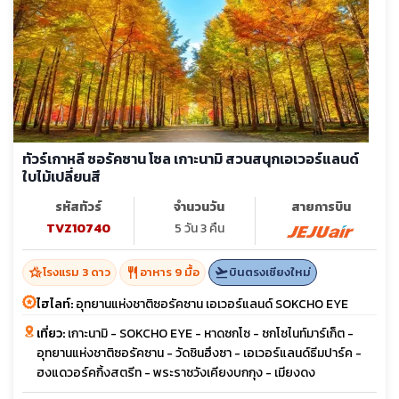
ทัวร์เกาหลี ซอรัคซาน โซล เกาะนามิ สวนสนุกเอเวอร์แลนด์
ใบไม้เปลี่ยนสี
รหัสทัวร์
จำนวนวัน
สายการบิน
TVZ10740
5 วัน 3 คืน
hotel_class
restaurant
flight_takeoff
โรงแรม 3 ดาว
อาหาร 9 มื้อ
บินตรงเชียงใหม่
ไฮไลท์:
อุทยานแห่งชาติซอรัคซาน เอเวอร์แลนด์ SOKCHO EYE
เที่ยว:
เกาะนามิ - SOKCHO EYE - หาดซกโซ - ซกโซไนท์มาร์เก็ต -
อุทยานแห่งชาติซอรัคซาน - วัดชินฮึงซา - เอเวอร์แลนด์ธีมปาร์ค -
ฮงแดวอร์คกิ้งสตรีท - พระราชวังเคียงบกกุง - เมียงดง