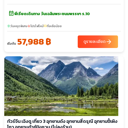
event_available
พีเรียดเดินทาง วันเฉลิมพระชนมพรรษา ร.10
วันหยุดพิเศษ
โปรไฟไหม้
ที่เหลือน้อย
sunny
local_fire_department
confirmation_number
57,988 ฿
arrow_forward
ดูรายละเอียด
เริ่มต้น
ทัวร์จีน เฉิงตู เที่ยว 3 อุทยานดัง อุทยานสี่ดรุณี อุทยานปี้เผิง
โกว อุทยานต้ากู๋ปิงชวน (ไม่ลงร้าน)