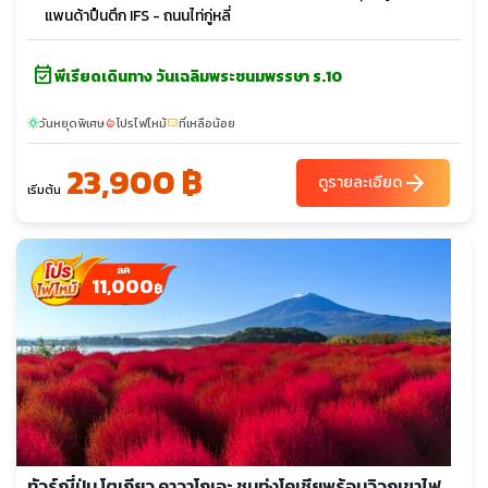
แพนด้าปืนตึก IFS - ถนนไท่กู่หลี่
event_available
พีเรียดเดินทาง วันเฉลิมพระชนมพรรษา ร.10
วันหยุดพิเศษ
โปรไฟไหม้
ที่เหลือน้อย
sunny
local_fire_department
confirmation_number
23,900 ฿
arrow_forward
ดูรายละเอียด
เริ่มต้น
11,000
฿
ทัวร์ญี่ปุ่น โตเกียว คาวาโกเอะ ชมทุ่งโคเชียพร้อมวิวภูเขาไฟ