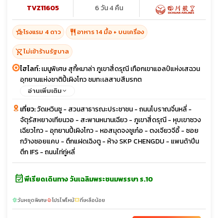
TVZ11605
6 วัน 4 คืน
hotel_class
restaurant
โรงแรม 4 ดาว
อาหาร 14 มื้อ + บนเครื่อง
shopping_cart_off
ไม่เข้าร้านรัฐบาล
ไฮไลท์:
เมนูพิเศษ สุกี้หมาล่า ภูเขาสี่ดรุณี เทือกเขาแอลป์แห่งเสฉวน
อุทยานแห่งชาติปี้เผิงโกว ชมทะเลสาบสีมรกต
อ่านเพิ่มเติม
เที่ยว:
วัดเหวินซู - สวนสาธารณะประชาชน - ถนนโบราณจิ๋นหลี่ -
จัตุรัสหยางเทียนวอ - สะพานหนานเฉียว - ภูเขาสี่ดรุณี - หุบเขาซวง
เฉียวโกว - อุทยานปี้เผิงโกว - หอสมุดจงชูเก๋อ - ตงเจียวจีอี้ - ซอย
กว้างซอยแคบ - ตึกแฝดเฉิงตู - ห้าง SKP CHENGDU - แพนด้าปีน
ตึก IFS - ถนนไท่กู่หลี่
event_available
พีเรียดเดินทาง วันเฉลิมพระชนมพรรษา ร.10
วันหยุดพิเศษ
โปรไฟไหม้
ที่เหลือน้อย
sunny
local_fire_department
confirmation_number