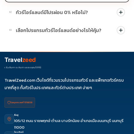
ทัวร์ไอร์แลนด์มีโปรผ่อน 0% หรือไม่?
02
บางโปรแกรมมีโปรผ่อน 0% หรือโปรโมชั่นบัตรเครดิตตามเงื่อนไขที่
เลือกโปรแกรมทัวร์ไอร์แลนด์อย่างไรให้คุ้ม?
03
บริษัทกำหนด สามารถดูสัญลักษณ์โปรโมชั่นในรายการทัวร์แต่ละ
รายการได้
ควรดูจำนวนวัน ไฮไลต์ที่รวมจริง โรงแรม สายการบิน มื้ออาหาร และ
ช่วงราคา ไม่ควรเทียบจากราคาต่ำสุดเพียงอย่างเดียว
Travel
zeed
เริ่มต้นการเดินทางของคุณได้ที่นี่
TravelZeed.com เว็บไซต์ที่รวมรวมโปรแกรมทัวร์ และแพ็กเกจทัวร์ครบ
มากที่สุด ทั้งทัวร์ในประเทศและทัวร์ต่างประเทศ ง่ายๆ
ใบอนุญาต เลขที่ 11/08038
ที่อยู่
105/12 ถนน ราชพฤกษ์ ตำบล บางรักน้อย อำเภอเมืองนนทบุรี นนทบุรี
11000
โทรศัพท์