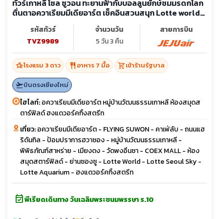
ทัวร์เกาหลี โซล ซูวอน ทะยานฟ้ากับบอลลูนยักษ์ชมมรดกโลก
ตื่นตาอควาเรียมมีเดียอาร์ต เช็คอินสวนสนุก Lotte world
(ลงร้าน)
รหัสทัวร์
จำนวนวัน
สายการบิน
TVZ9989
5 วัน 3 คืน
hotel_class
restaurant
shopping_cart
โรงแรม 3 ดาว
อาหาร 7 มื้อ
เข้าร้านรัฐบาล
flight_takeoff
บินตรงเชียงใหม่
ไฮไลท์:
อควาเรียมมีเดียอาร์ต หมู่บ้านวัฒนธรรมเกาหลี ห้องสมุดส
ตาร์ฟิลด์ ฮงแดวอร์คกิ้งสตรีท
เที่ยว:
อควาเรียมมีเดียอาร์ต - FLYING SUWON - คาเฟ่ลับ - ถนนแฮ
ริดันกิล - ป้อมปราการฮวาซอง - หมู่บ้านวัฒนธรรมเกาหลี -
พิพิธภัณฑ์สาหร่าย - เมียงดง - วัดพงอึนซา - COEX MALL - ห้อง
สมุดสตาร์ฟิลด์ - ย่านซองซู - Lotte World - Lotte Seoul Sky -
Lotte Aquarium - ฮงแดวอร์คกิ้งสตรีท
event_available
พีเรียดเดินทาง วันเฉลิมพระชนมพรรษา ร.10