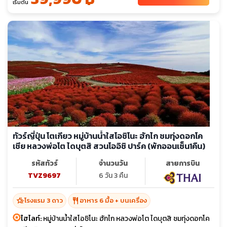
เริ่มต้น
ทัวร์ญี่ปุ่น โตเกียว หมู่บ้านน้ำใสโอชิโนะ ฮักไก ชมทุ่งดอกโค
เชีย หลวงพ่อโต ไดบุตสิ สวนโออิชิ ปาร์ค (พักออนเซ็น1คืน)
รหัสทัวร์
จำนวนวัน
สายการบิน
TVZ9697
6 วัน 3 คืน
hotel_class
restaurant
โรงแรม 3 ดาว
อาหาร 6 มื้อ + บนเครื่อง
ไฮไลท์:
หมู่บ้านน้ำใสโอชิโนะ ฮักไก หลวงพ่อโต ไดบุตสิ ชมทุ่งดอกโค