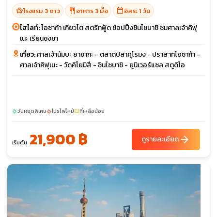
hotel_class
restaurant
calendar_today
โรงแรม 3 ดาว
อาหาร 3 มื้อ
อิสระ 1 วัน
ไฮไลท์:
โอซาก้า เกียวโต สตรีทฟู้ด ช้อปปิ้งชินไซบาชิ ชมศาลเจ้าคิฟุ
เนะ เรียนชงชา
เที่ยว:
ศาลเจ้านัมบะ ยาซากะ - ตลาดปลาคุโรมง - ปราสาทโอซาก้า -
ศาลเจ้าคิฟุเนะ - วัดคิโยมิสึ - ชินไซบาชิ - ยูนิเวอร์แซล สตูดิโอ
วันหยุดพิเศษ
โปรไฟไหม้
ที่เหลือน้อย
sunny
local_fire_department
confirmation_number
21,900 ฿
arrow_forward
ดูรายละเอียด
เริ่มต้น