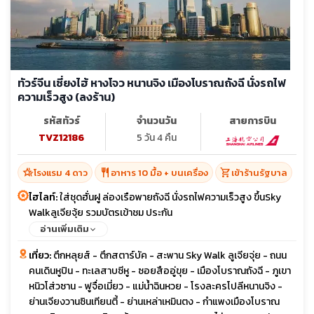
ทัวร์จีน เซี่ยงไฮ้ หางโจว หนานจิง เมืองโบราณถังฉี นั่งรถไฟ
ความเร็วสูง (ลงร้าน)
รหัสทัวร์
จำนวนวัน
สายการบิน
TVZ12186
5 วัน 4 คืน
hotel_class
restaurant
shopping_cart
โรงแรม 4 ดาว
อาหาร 10 มื้อ + บนเครื่อง
เข้าร้านรัฐบาล
ไฮไลท์:
ใส่ชุดฮั่นฝู ล่องเรือพายถังฉี นั่งรถไฟความเร็วสูง ขึ้นSky
Walkลูเจียจุ้ย รวมบัตรเข้าชม ประกัน
อ่านเพิ่มเติม
เที่ยว:
ตึกหลุยส์ - ตึกสตาร์บัค - สะพาน Sky Walk ลูเจียจุ่ย - ถนน
คนเดินหูปิน - ทะเลสาบซีหู - ซอยสืออู่ขุย - เมืองโบราณถังฉี - ภูเขา
หนิวโส่วซาน - ฟูจื่อเมี่ยว - แม่น้ำฉินหวย - โรงละครโปลีหนานจิง -
ย่านเจียงวานซินเทียนตี้ - ย่านเหล่าเหมินตง - กำแพงเมืองโบราณ