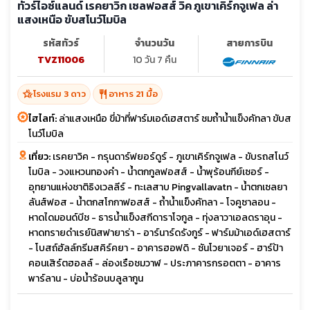
ทัวร์ไอซ์แลนด์ เรคยาวิก เซลฟอสส์ วิค ภูเขาเคิร์กจูเฟล ล่า
แสงเหนือ ขับสโนว์โมบิล
รหัสทัวร์
จำนวนวัน
สายการบิน
TVZ11006
10 วัน 7 คืน
hotel_class
restaurant
โรงแรม 3 ดาว
อาหาร 21 มื้อ
ไฮไลท์:
ล่าแสงเหนือ ขี่ม้าที่ฟาร์มเอด์เฮสตาร์ ชมถ้ำน้ำแข็งคัทลา ขับส
โนว์โมบิล
เที่ยว:
เรคยาวิค - กรุนดาร์ฟยอร์ดูร์ - ภูเขาเคิร์กจูเฟล - ขับรถสโนว์
โมบิล - วงแหวนทองคำ - น้ำตกกูลฟอสส์ - น้ำพุร้อนกีย์เซอร์ -
อุทยานแห่งชาติธิงเวลลีร์ - ทะเลสาบ Pingvallavatn - น้ำตกเซลยา
ลันส์ฟอส - น้ำตกสโกกาฟอสส์ - ถ้ำน้ำแข็งคัทลา - โจคูซาลอน -
หาดไดมอนด์บีช - ธารน้ำแข็งสกีดาราโจกูล - ทุ่งลาวาเอลดราอุน -
หาดทรายดำเรย์นิสฟายาร่า - อาร์นาร์ดรังกูร์ - ฟาร์มม้าเอด์เฮสตาร์
- โบสถ์ฮัลล์กรีมสคิร์คยา - อาคารฮอฟดิ - ซันโวยาเจอร์ - ฮาร์ป้า
คอนเสิร์ตฮอลล์ - ล่องเรือชมวาฬ - ประภาคารกรอตตา - อาคาร
พาร์ลาน - บ่อน้ำร้อนบลูลากูน