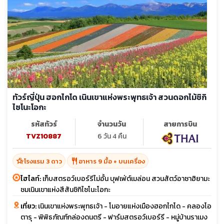
ทัวร์ญี่ปุ่น ฮอกไกโด เนินเขาแห่งพระพุทธเจ้า สวนดอกไม้ชิกิ
ไซโนะโอกะ
รหัสทัวร์
จำนวนวัน
สายการบิน
TVZ10887
6 วัน 4 คืน
hotel_class
restaurant
โรงแรม 3 ดาว
อาหาร 9 มื้อ + บนเครื่อง
ไฮไลท์:
เก็บสตรอว์เบอร์รีไม่อั้น บุฟเฟ่ต์เมล่อน สวนสัตว์อาซาฮิยามะ
ชมเนินเขาแห่งสีสันชิกิไซโนะโอกะ
เที่ยว:
เนินเขาแห่งพระพุทธเจ้า - โมอายแห่งเมืองฮอกไกโด - คลองโอ
ตารุ - พิพิธภัณฑ์กล่องดนตรี - ฟาร์มสตรอว์เบอร์รี - หมู่บ้านราเมง