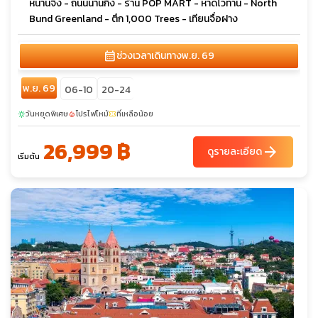
หนานจิง - ถนนนานกิง - ร้าน POP MART - หาดไว่ทาน - North
Bund Greenland - ตึก 1,000 Trees - เทียนจื่อฝาง
calendar_month
ช่วงเวลาเดินทาง
พ.ย. 69
พ.ย. 69
06-10
20-24
วันหยุดพิเศษ
โปรไฟไหม้
ที่เหลือน้อย
sunny
local_fire_department
confirmation_number
26,999 ฿
arrow_forward
ดูรายละเอียด
เริ่มต้น