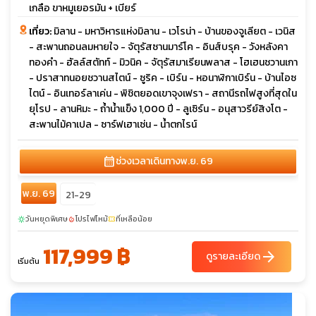
เกลือ ขาหมูเยอรมัน + เบียร์
เที่ยว:
มิลาน - มหาวิหารแห่งมิลาน - เวโรน่า - บ้านของจูเลียต - เวนิส
- สะพานถอนลมหายใจ - จัตุรัสซานมาร์โค - อินส์บรุค - วังหลังคา
ทองคำ - ฮัลล์สตัทท์ - มิวนิค - จัตุรัสมาเรียนพลาส - โฮเฮนชวานเกา
- ปราสาทนอยชวานสไตน์ - ซูริค - เบิร์น - หอนาฬิกาเบิร์น - บ้านไอซ
ไตน์ - อินเทอร์ลาเค่น - พิชิตยอดเขาจุงเฟรา - สถานีรถไฟสูงที่สุดใน
ยุโรป - ลานหิมะ - ถ้ำน้ำแข็ง 1,000 ปี - ลูเซิร์น - อนุสาวรีย์สิงโต -
สะพานไม้คาเปล - ซาร์ฟเฮาเซ่น - น้ำตกไรน์
calendar_month
ช่วงเวลาเดินทาง
พ.ย. 69
พ.ย. 69
21-29
วันหยุดพิเศษ
โปรไฟไหม้
ที่เหลือน้อย
sunny
local_fire_department
confirmation_number
117,999 ฿
arrow_forward
ดูรายละเอียด
เริ่มต้น