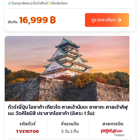
วันหยุดพิเศษ
โปรไฟไหม้
ที่เหลือน้อย
sunny
local_fire_department
confirmation_number
16,999 ฿
arrow_forward
ดูรายละเอียด
เริ่มต้น
ทัวร์ญี่ปุ่น โอซาก้า เกียวโต ศาลเจ้านัมบะ ยาซากะ ศาลเจ้าคิฟุ
เนะ วัดคิโยมิสึ ปราสาทโอซาก้า (อิสระ 1 วัน)
รหัสทัวร์
จำนวนวัน
สายการบิน
TVZ10700
5 วัน 3 คืน