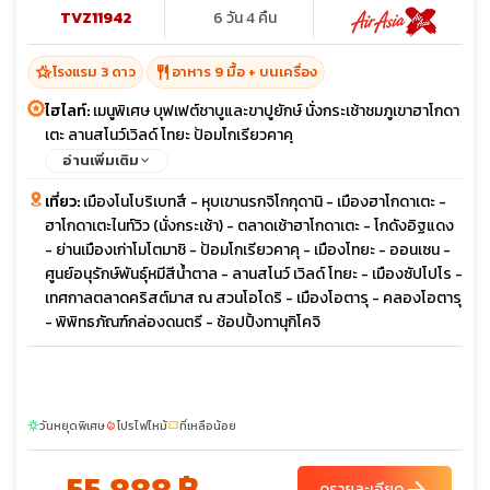
TVZ11942
6 วัน 4 คืน
hotel_class
restaurant
โรงแรม 3 ดาว
อาหาร 9 มื้อ + บนเครื่อง
ไฮไลท์:
เมนูพิเศษ บุฟเฟต์ชาบูและขาปูยักษ์ นั่งกระเช้าชมภูเขาฮาโกดา
เตะ ลานสโนว์เวิลด์ โทยะ ป้อมโกเรียวคาคุ
อ่านเพิ่มเติม
เที่ยว:
เมืองโนโบริเบทสึ - หุบเขานรกจิโกกุดานิ - เมืองฮาโกดาเตะ -
ฮาโกดาเตะไนท์วิว (นั่งกระเช้า) - ตลาดเช้าฮาโกดาเตะ - โกดังอิฐแดง
- ย่านเมืองเก่าโมโตมาชิ - ป้อมโกเรียวคาคุ - เมืองโทยะ - ออนเซน -
ศูนย์อนุรักษ์พันธุ์หมีสีน้ำตาล - ลานสโนว์ เวิลด์ โทยะ - เมืองซัปโปโร -
เทศกาลตลาดคริสต์มาส ณ สวนโอโดริ - เมืองโอตารุ - คลองโอตารุ
- พิพิทธภัณฑ์กล่องดนตรี - ช้อปปิ้งทานุกิโคจิ
วันหยุดพิเศษ
โปรไฟไหม้
ที่เหลือน้อย
sunny
local_fire_department
confirmation_number
55,888 ฿
arrow_forward
ดูรายละเอียด