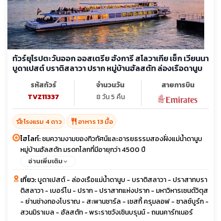
ทัวร์ยุโรปตะวันออก ออสเตรีย ฮังการี สโลวาเกีย เช็ก เวียนนา
บูดาเปสต์ บราติสลาวา ปราก หมู่บ้านฮัลสตัท ล่องเรือดานูบ
รหัสทัวร์
จำนวนวัน
สายการบิน
TVZ11337
8 วัน 5 คืน
hotel_class
restaurant
โรงแรม 4 ดาว
อาหาร 13 มื้อ
ไฮไลท์:
ชมความงามของทิวทัศน์และอารยธรรมสองฝั่งแม่น้ำดานูบ
หมู่บ้านฮัลสตัท มรดกโลกที่มีอายุกว่า 4500 ปี
อ่านเพิ่มเติม
เที่ยว:
บูดาเปสต์ - ล่องเรือแม่น้ำดานูบ - บราติสลาวา - ปราสาทบรา
ติสลาวา - เบอร์โน - ปราก - ปราสาทแห่งปราก - มหาวิหารเซนต์วิตุส
- ย่านช่างทองโบราณ - สะพานชาร์ล - เชสกี้ ครุมลอฟ - ซาลซ์บูร์ก -
สวนมิราเบล - ฮัลสตัท - พระราชวังเชินบรุนน์ - ถนนคาร์ทเนอร์