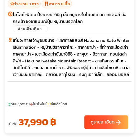
hotel_class
restaurant
โรงแรม 3 ดาว
อาหาร 8 มื้อ
ไฮไลท์:
พิเศษ ปิ้งย่างยากินิคุ เซ็ตหมูย่างใบโฮบะ เทศกาลแสงสี นั่ง
กระเช้า ชงชาแบบญี่ปุ่น หมู่บ้านมรดกโลก
อ่านเพิ่มเติม
เที่ยว:
ศาลเจ้าฟูชิมิอินาริ - เทศกาลแสงสี Nabana no Sato Winter
Illumination - หมู่บ้านชิราคาวาโกะ - ทาคายาม่า - ที่ทำการเมืองเก่า
ทาคายาม่า - เขตเมืองเก่าซันมาชิซีจิ - ฮาคุบะ - อิวาทาเกะ กอนโดล่า
ลิฟท์ - Hakuba Iwatake Mountain Resort - ลานกิจกรรมหิมะ -
วัดคิโยมิสึ - ถนนสายกาน้ำชา - พิธีชงชาญี่ปุ่น - ย่านชินไซบาชิ - ศาล
เจ้านัมบะ ยาชากะ - ตลาดปลาคุโรมง - ริงกุ เอาท์เล็ท - อิออน มอลล์
วันหยุดพิเศษ
โปรไฟไหม้
ที่เหลือน้อย
sunny
local_fire_department
confirmation_number
37,990 ฿
arrow_forward
ดูรายละเอียด
เริ่มต้น