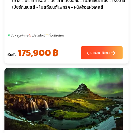
เฮ้าส์ - ปราสาทรอส - ปราสาทคิงจอห์น - โบสถ์เซนต์แมรี่ - โรงงาน
เบียร์กินเนสส์ - โบสถ์เซนต์แพทริค - หนังสือแห่งเคลส์
วันหยุดพิเศษ
โปรไฟไหม้
ที่เหลือน้อย
sunny
local_fire_department
confirmation_number
175,900 ฿
arrow_forward
ดูรายละเอียด
เริ่มต้น