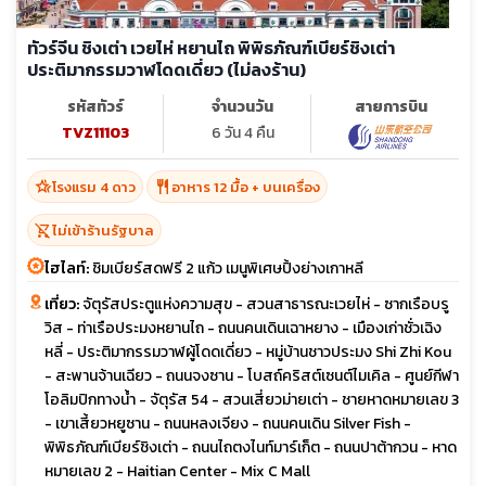
ทัวร์จีน ชิงเต่า เวยไห่ หยานไถ พิพิธภัณฑ์เบียร์ชิงเต่า
ประติมากรรมวาฬโดดเดี่ยว (ไม่ลงร้าน)
รหัสทัวร์
จำนวนวัน
สายการบิน
TVZ11103
6 วัน 4 คืน
hotel_class
restaurant
โรงแรม 4 ดาว
อาหาร 12 มื้อ + บนเครื่อง
shopping_cart_off
ไม่เข้าร้านรัฐบาล
ไฮไลท์:
ชิมเบียร์สดฟรี 2 แก้ว เมนูพิเศษปิ้งย่างเกาหลี
เที่ยว:
จัตุรัสประตูแห่งความสุข - สวนสาธารณะเวยไห่ - ซากเรือบรู
วิส - ท่าเรือประมงหยานไถ - ถนนคนเดินเฉาหยาง - เมืองเก่าชั่วเฉิง
หลี่ - ประติมากรรมวาฬผู้โดดเดี่ยว - หมู่บ้านชาวประมง Shi Zhi Kou
- สะพานจ้านเฉียว - ถนนจงซาน - โบสถ์คริสต์เซนต์ไมเคิล - ศูนย์กีฬา
โอลิมปิกทางน้ำ - จัตุรัส 54 - สวนเสี่ยวม่ายเต่า - ชายหาดหมายเลข 3
- เขาเสี้ยวหยูซาน - ถนนหลงเจียง - ถนนคนเดิน Silver Fish -
พิพิธภัณฑ์เบียร์ชิงเต่า - ถนนไถตงไนท์มาร์เก็ต - ถนนปาต้ากวน - หาด
หมายเลข 2 - Haitian Center - Mix C Mall