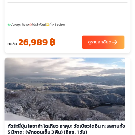
วันหยุดพิเศษ
โปรไฟไหม้
ที่เหลือน้อย
sunny
local_fire_department
confirmation_number
26,989 ฿
arrow_forward
ดูรายละเอียด
เริ่มต้น
ทัวร์ญี่ปุ่น โอซาก้า โตเกียว ฮาคุบะ วัดเบียวโดอิน ทะเลสาบทั้ง
5 มิกาตะ (พักออนเซ็น 3 คืน) (อิสระ 1 วัน)