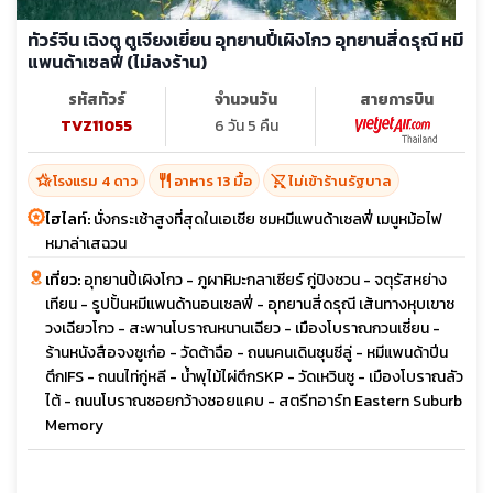
ทัวร์จีน เฉิงตู ตูเจียงเยี่ยน อุทยานปี้เผิงโกว อุทยานสี่ดรุณี หมี
แพนด้าเซลฟี่ (ไม่ลงร้าน)
รหัสทัวร์
จำนวนวัน
สายการบิน
TVZ11055
6 วัน 5 คืน
hotel_class
restaurant
shopping_cart_off
โรงแรม 4 ดาว
อาหาร 13 มื้อ
ไม่เข้าร้านรัฐบาล
ไฮไลท์:
นั่งกระเช้าสูงที่สุดในเอเชีย ชมหมีแพนด้าเซลฟี่ เมนูหม้อไฟ
หมาล่าเสฉวน
เที่ยว:
อุทยานปี้เผิงโกว - ภูผาหิมะกลาเซียร์ กู่ปิงชวน - จตุรัสหย่าง
เทียน - รูปปั้นหมีแพนด้านอนเซลฟี่ - อุทยานสี่ดรุณี เส้นทางหุบเขาซ
วงเฉียวโกว - สะพานโบราณหนานเฉียว - เมืองโบราณกวนเซี่ยน -
ร้านหนังสือจงซูเก๋อ - วัดต้าฉือ - ถนนคนเดินซุนซีลู่ - หมีแพนด้าปีน
ตึกIFS - ถนนไท่กู่หลี - น้ำพุไม้ไผ่ตึกSKP - วัดเหวินซู - เมืองโบราณลัว
ไต้ - ถนนโบราณซอยกว้างซอยแคบ - สตรีทอาร์ท Eastern Suburb
Memory