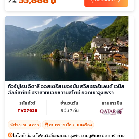
เริ่มต้น
ทัวร์ยุโรป อิตาลี ออสเตรีย เยอรมัน สวิสเซอร์แลนด์ เวนิส
ฮัลล์สตัทท์ ปราสาทนอยชวานสไตน์ ยอดเขาจุงเฟรา
รหัสทัวร์
จำนวนวัน
สายการบิน
TVZ7928
9 วัน 7 คืน
hotel_class
restaurant
โรงแรม 4 ดาว
อาหาร 19 มื้อ + บนเครื่อง
ไฮไลท์:
นั่งรถไฟชมวิวขึ้นยอดเขาจุงฟราว เมนูพิเศษ ปลาเทร้าย่าง