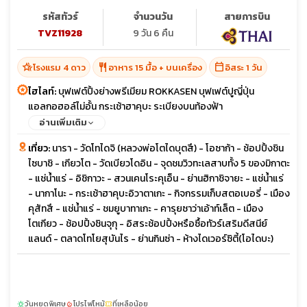
รหัสทัวร์
จำนวนวัน
สายการบิน
TVZ11928
9 วัน 6 คืน
hotel_class
restaurant
calendar_today
โรงแรม 4 ดาว
อาหาร 15 มื้อ + บนเครื่อง
อิสระ 1 วัน
ไฮไลท์:
บุฟเฟต์ปิ้งย่างพรีเมียม ROKKASEN บุฟเฟต์ปูญี่ปุ่น
แอลกอฮอล์ไม่อั้น กระเช้าฮาคุบะ ระเบียงบนท้องฟ้า
อ่านเพิ่มเติม
เที่ยว:
นารา - วัดโทไดจิ (หลวงพ่อโตไดบุตสึ) - โอซาก้า - ช้อปปิ้งชิน
ไซบาชิ - เกียวโต - วัดเบียวโดอิน - จุดชมวิวทะเลสาบทั้ง 5 ของมิกาตะ
- แช่น้ำแร่ - อิชิกาวะ - สวนเคนโระคุเอ็น - ย่านฮิกาชิจายะ - แช่น้ำแร่
- นากาโนะ - กระเช้าฮาคุบะอิวาตาเกะ - กิจกรรมเก็บสตอเบอรี่ - เมือง
คุสัทสึ - แช่น้ำแร่ - ชมยูบาทาเกะ - คารุยซาว่าเอ้าท์เล็ต - เมือง
โตเกียว - ช้อปปิ้งชินจุกุ - อิสระช้อปปิ้งหรือซื้อทัวร์เสริมดีสนีย์
แลนด์ - ตลาดโทโยสุบันไร - ย่านกินซ่า - ห้างไดเวอร์ซิตี้(โอไดบะ)
วันหยุดพิเศษ
โปรไฟไหม้
ที่เหลือน้อย
sunny
local_fire_department
confirmation_number