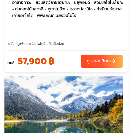
อาซาฮิคาวะ - สวนสัตว์อาซาฮิยามะ - บลูพอนด์ - สวนชิกิไซโนะโอกะ
- ทุ่งดอกไม้หลากสี - ภูเขาโมอิวะ - ตลาดปลานิโจ - ทำเนียบรัฐบาล
เก่าฮอกไกโด - พิพิธภัณฑ์เบียร์ซัปโปโร
วันหยุดพิเศษ
โปรไฟไหม้
ที่เหลือน้อย
sunny
local_fire_department
confirmation_number
57,900 ฿
arrow_forward
ดูรายละเอียด
เริ่มต้น