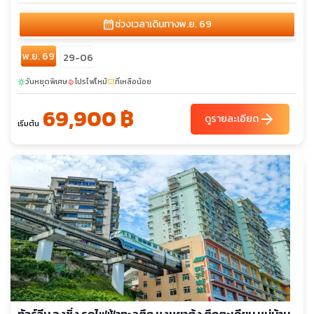
calendar_month
ช่วงเวลาเดินทาง
พ.ย. 69
พ.ย. 69
29-06
วันหยุดพิเศษ
โปรไฟไหม้
ที่เหลือน้อย
sunny
local_fire_department
confirmation_number
69,900 ฿
arrow_forward
ดูรายละเอียด
เริ่มต้น