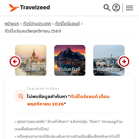
search
account_circle
menu
หน้าแรก
ทัวร์ต่างประเทศ
ทัวร์ไอร์แลนด์
ทัวร์ไอร์แลนด์พฤศจิกายน 2569
close
arrow_circle_left
arrow_circle_right
ท
กส
ทัวร์ฮังการี
ทัวร์นอร์เวย์
ทัวร์เซอร์เบีย
travel_explore
ไม่พบผลการค้นหา
calendar_month
ไม่พบข้อมูลคำค้นหา "
ทัวร์ไอร์แลนด์ เดือน
พฤศจิกายน 2026
"
search
• คุณอาจลองคลิก "ล้างคำค้นหา" แล้วกดปุ่ม "ค้นหา" ตรงเมนูด้าน
บนเพื่อค้นหาทัวร์ใหม่
• หรือคุณสามารถใช้กล่องค้นหาทางซ้ายมือเพื่อเลือกค้นหาทัวร์ที่