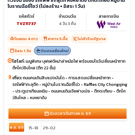
ทัวร์จีน ฉงชิ่ง รถไฟฟ้าทะลุตึก หงหยาต้ง ตึกตะเกียบ หมู่บ้าน
โบราณฉือขี่โขว่ (ไม่ลงร้าน + อิสระ 1 วัน)
รหัสทัวร์
จำนวนวัน
สายการบิน
TVZ11737
4 วัน 3 คืน
hotel_class
restaurant
shopping_cart_off
โรงแรม 4 ดาว
อาหาร 5 มื้อ
ไม่เข้าร้านรัฐบาล
calendar_today
flight_takeoff
อิสระ 1 วัน
บินตรงเชียงใหม่
ไฮไลท์:
เมนูพิเศษ บุฟเฟต์หม่าล่าหม้อไฟ พร้อมชมโชว์เปลี่ยนหน้ากาก
ตึกไคว่ชิงโหล (ตึก 22 ชั้น)
เที่ยว:
ถนนคนเดินสิบแปดบันได - การแสดงเปลี่ยนหน้ากาก -
รถไฟฟ้าทะลุตึก - หมู่บ้านโบราณฉือซี่โข่ว - Raffles City Chongqing
- ประตูเฉาเทียนเหมิน - ถนนคนเดินเจียฟางเป่ย - ตึกตะเกียบ - ตึกไค
ว่ชิงโหล - หงหยาต้ง
calendar_month
ช่วงเวลาเดินทาง
พ.ย. 69
พ.ย. 69
15-18
29-02