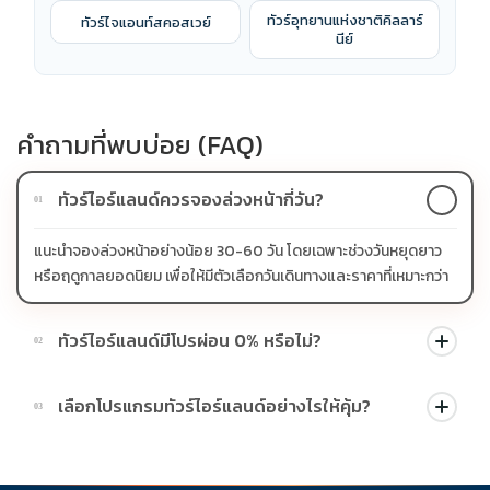
ทัวร์อุทยานแห่งชาติคิลลาร์
ทัวร์ไจแอนท์สคอสเวย์
นีย์
คำถามที่พบบ่อย (FAQ)
ทัวร์ไอร์แลนด์ควรจองล่วงหน้ากี่วัน?
01
แนะนำจองล่วงหน้าอย่างน้อย 30-60 วัน โดยเฉพาะช่วงวันหยุดยาว
หรือฤดูกาลยอดนิยม เพื่อให้มีตัวเลือกวันเดินทางและราคาที่เหมาะกว่า
ทัวร์ไอร์แลนด์มีโปรผ่อน 0% หรือไม่?
02
บางโปรแกรมมีโปรผ่อน 0% หรือโปรโมชั่นบัตรเครดิตตามเงื่อนไขที่
เลือกโปรแกรมทัวร์ไอร์แลนด์อย่างไรให้คุ้ม?
03
บริษัทกำหนด สามารถดูสัญลักษณ์โปรโมชั่นในรายการทัวร์แต่ละ
รายการได้
ควรดูจำนวนวัน ไฮไลต์ที่รวมจริง โรงแรม สายการบิน มื้ออาหาร และ
ช่วงราคา ไม่ควรเทียบจากราคาต่ำสุดเพียงอย่างเดียว