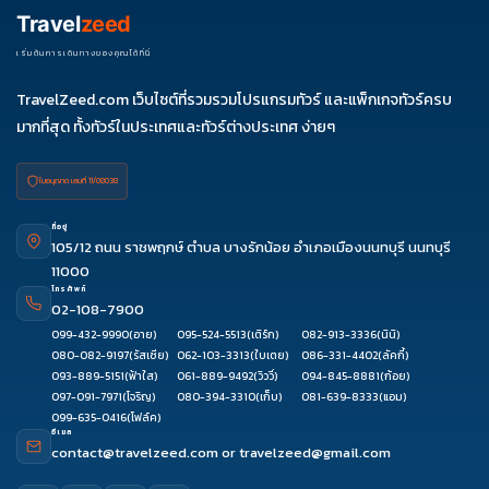
Travel
zeed
เริ่มต้นการเดินทางของคุณได้ที่นี่
TravelZeed.com เว็บไซต์ที่รวมรวมโปรแกรมทัวร์ และแพ็กเกจทัวร์ครบ
มากที่สุด ทั้งทัวร์ในประเทศและทัวร์ต่างประเทศ ง่ายๆ
ใบอนุญาต เลขที่ 11/08038
ที่อยู่
105/12 ถนน ราชพฤกษ์ ตำบล บางรักน้อย อำเภอเมืองนนทบุรี นนทบุรี
11000
โทรศัพท์
02-108-7900
099-432-9990
(อาย)
095-524-5513
(เติร์ก)
082-913-3336
(นินิ)
080-082-9197
(รัสเซีย)
062-103-3313
(ใบเตย)
086-331-4402
(ลัคกี้)
093-889-5151
(ฟ้าใส)
061-889-9492
(วิววี่)
094-845-8881
(ก้อย)
097-091-7971
(โจริญ)
080-394-3310
(เก็บ)
081-639-8333
(แอม)
099-635-0416
(โฟล์ค)
อีเมล
contact@travelzeed.com
or
travelzeed@gmail.com