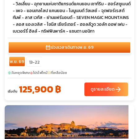
- วิลเลี่ยม - อุทยานแห่งชาติแกรนด์แคนยอน เซาท์ริม - ฮอร์สชูเบนด์
- เพจ - แอนเทลโลป แคนยอน - โมนูเมนต์ วัลเลย์ - จุดฟอร์เรสต์
กัมพ์ - ลาส เวกัส - ย่านแฟร์มอนต์ - SEVEN MAGIC MOUNTAINS
- ลอส แองเจลิส - ไชนีส เธียร์เตอร์ - ฮอลลีวูด วอล์ก ออฟ เฟม -
เบเวอร์รี่ ฮิลล์ - กริฟฟินพาร์ค - แซนตา มอนิกา
calendar_month
ช่วงเวลาเดินทาง
พ.ย. 69
พ.ย. 69
13-22
วันหยุดพิเศษ
โปรไฟไหม้
ที่เหลือน้อย
sunny
local_fire_department
confirmation_number
125,900 ฿
arrow_forward
ดูรายละเอียด
เริ่มต้น