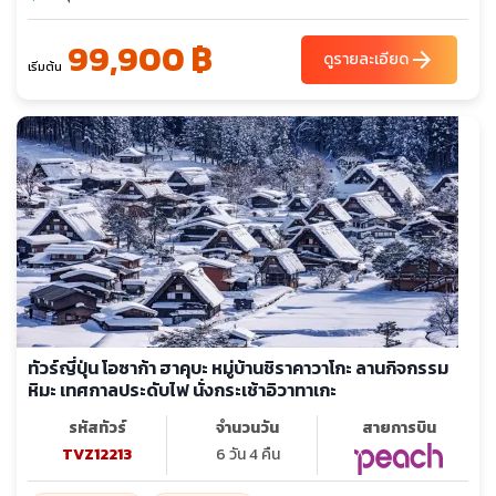
99,900 ฿
arrow_forward
ดูรายละเอียด
เริ่มต้น
ทัวร์ญี่ปุ่น โอซาก้า ฮาคุบะ หมู่บ้านชิราคาวาโกะ ลานกิจกรรม
หิมะ เทศกาลประดับไฟ นั่งกระเช้าอิวาทาเกะ
รหัสทัวร์
จำนวนวัน
สายการบิน
TVZ12213
6 วัน 4 คืน