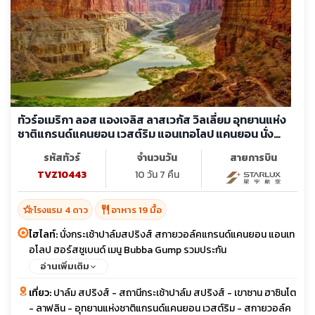
ทัวร์อเมริกา ลอส แองเจลิส ลาสเวกัส วิลเลี่ยม อุทยานแห่ง
ชาติแกรนด์แคนยอน เวสต์ริม แอนเทอโลป แคนยอน นั่ง
กระเช้าหมุนเขาซาน ฮาซินโต
รหัสทัวร์
จำนวนวัน
สายการบิน
TVZ10443
10 วัน 7 คืน
hotel_class
restaurant
โรงแรม 4 ดาว
อาหาร 19 มื้อ
ไฮไลท์:
นั่งกระเช้าปาล์มสปริงส์ สกายวอล์คแกรนด์แคนยอน แอนเท
อโลป ฮอร์สชูเบนด์ เมนู Bubba Gump รวมประกัน
อ่านเพิ่มเติม
เที่ยว:
ปาล์ม สปริงส์ - สถานีกระเช้าปาล์ม สปริงส์ - เขาซาน ฮาซินโต
- ลาฟลิน - อุทยานแห่งชาติแกรนด์แคนยอน เวสต์ริม - สกายวอล์ค