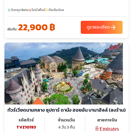
วันหยุดพิเศษ
โปรไฟไหม้
ที่เหลือน้อย
sunny
local_fire_department
confirmation_number
22,900 ฿
arrow_forward
ดูรายละเอียด
เริ่มต้น
ทัวร์เวียดนามกลาง ซุปตาร์ ดานัง ฮอยอัน บานาฮิลล์ (ลงร้าน)
รหัสทัวร์
จำนวนวัน
สายการบิน
TVZ10193
4 วัน 3 คืน