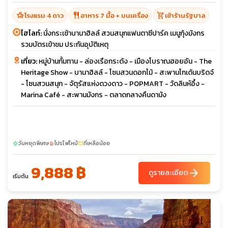
hotel_class
restaurant
shopping_cart
โรงแรม 4 ดาว
อาหาร 7 มื้อ + บนเครื่อง
เข้าร้านรัฐบาล
ไฮไลท์:
นั่งกระเช้าบานาฮิลล์ สวนสนุกแฟนตาซีปาร์ค เมนูกุ้งมังกร
รวมบัตรเข้าชม ประกันอุบัติเหตุ
เที่ยว:
หมู่บ้านกั้มทาน - ล่องเรือกระดัง - เมืองโบราณฮอยอัน - The
Heritage Show - บานาฮิลล์ - โซนสวนดอกไม้ - สะพานโกเด้นบริดจ์
- โซนสวนสนุก - จัตุรัสแห่งดวงดาว - POPMART - วัดลินห์อึ้ง -
Marina Café - สะพานมังกร - ตลาดกลางคืนดานัง
วันหยุดพิเศษ
โปรไฟไหม้
ที่เหลือน้อย
sunny
local_fire_department
confirmation_number
9,888 ฿
arrow_forward
ดูรายละเอียด
เริ่มต้น