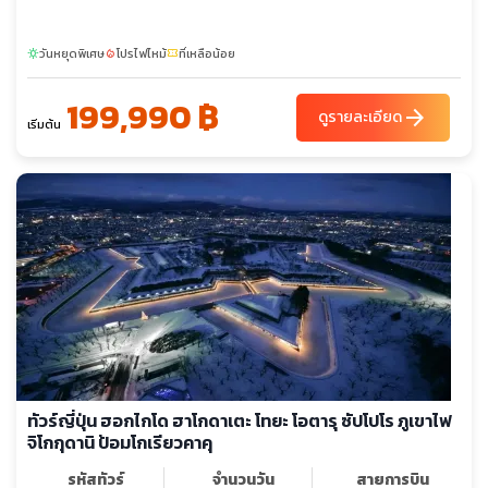
วันหยุดพิเศษ
โปรไฟไหม้
ที่เหลือน้อย
sunny
local_fire_department
confirmation_number
199,990 ฿
arrow_forward
ดูรายละเอียด
เริ่มต้น
ทัวร์ญี่ปุ่น ฮอกไกโด ฮาโกดาเตะ โทยะ โอตารุ ซัปโปโร ภูเขาไฟ
จิโกกุดานิ ป้อมโกเรียวคาคุ
รหัสทัวร์
จำนวนวัน
สายการบิน