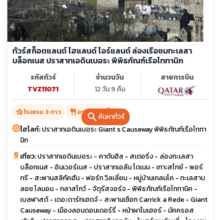
ทัวร์สก็อตแลนด์ ไฮแลนด์ ไอร์แลนด์ ล่องเรือชมทะเลสา
บล็อกเนส ปราสาทเอดินเบอระ พิพิธภัณฑ์เรือไททานิก
รหัสทัวร์
จำนวนวัน
สายการบิน
TVZ11071
12 วัน 9 คืน
hotel_class
restaurant
โรงแรม 3 ดาว
อาหาร 27 มื้อ
search
ค้นหาทัวร์
ไฮไลท์:
ปราสาทเอดินเบอระ Giant s Causeway พิพิธภัณฑ์เรือไททา
นิก
เที่ยว:
ปราสาทเอดินเบอระ - คาตันฮิล - สเตอริ่ง - ล่องทะเลสา
บล็อกเนส - อินเวอร์เนส - ปราสาทเอลีน โดเนน - เกาะสไกย์ - พอร์
ทรี - สะพานสลิกัคฮัน - ฟอร์ท วิลเลี่ยม - หมู่บ้านเกลนโค - ทะเลสาบ
ลอช โลมอน - กลาสโกว์ - จัตุรัสจอร์จ - พิพิธภัณฑ์เรือไททานิค -
เบลฟาสต์ - เดอะดาร์กเฮดจ์ - สะพานเชือก Carrick a Rede - Giant
Causeway - เมืองลอนดอนเดอร์รี่ - หน้าผาโมเฮอร์ - มัคครอส