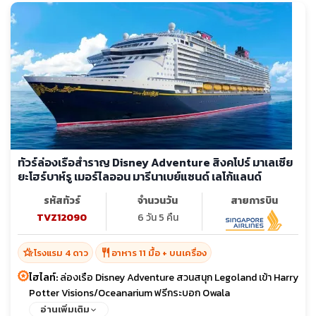
ทัวร์ล่องเรือสำราญ Disney Adventure สิงคโปร์ มาเลเซีย
ยะโฮร์บาห์รู เมอร์ไลออน มารีนาเบย์แซนด์ เลโก้แลนด์
รหัสทัวร์
จำนวนวัน
สายการบิน
TVZ12090
6 วัน 5 คืน
hotel_class
restaurant
โรงแรม 4 ดาว
อาหาร 11 มื้อ + บนเครื่อง
ไฮไลท์:
ล่องเรือ Disney Adventure สวนสนุก Legoland เข้า Harry
Potter Visions/Oceanarium ฟรีกระบอก Owala
อ่านเพิ่มเติม