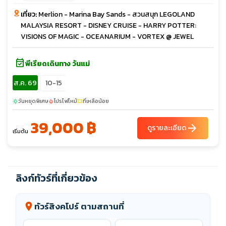
เที่ยว:
Merlion - Marina Bay Sands - สวนสนุก LEGOLAND
MALAYSIA RESORT - DISNEY CRUISE - HARRY POTTER:
VISIONS OF MAGIC - OCEANARIUM - VORTEX @ JEWEL
event_available
พีเรียดเดินทาง วันแม่
ส.ค. 69
10-15
วันหยุดพิเศษ
โปรไฟไหม้
ที่เหลือน้อย
sunny
local_fire_department
confirmation_number
39,000 ฿
arrow_forward
ดูรายละเอียด
เริ่มต้น
ลิงก์ทัวร์ที่เกี่ยวข้อง
ทัวร์สิงคโปร์ ตามสถานที่
location_on