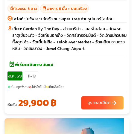
hotel_class
restaurant
โรงแรม 3 ดาว
อาหาร 6 มื้อ + บนเครื่อง
ไฮไลท์:
ไหว้พระ 9 วัดดัง ชม Super Tree ถ่ายรูปเมอร์ไลอ้อน
เที่ยว:
Garden By The Bay - อ่าวมารีน่า - เมอร์ไลอ้อน - วัดพระ
ธาตุเขี้ยวแก้ว - วัดเทียนฮกเก็ง - วัดศรีมาริอัมมันต์ - วัดเจ้าแม่กวนอิม
ทั้งฮุดโจ้ว - วัดเยี่ยไห่ชิง - Telok Ayer Market - วัดเหลียนซานซวง
หลิน - วัดซัมบาวัง - Jewel Changi Airport
event_available
พีเรียดเดินทาง วันแม่
ส.ค. 69
11-13
วันหยุดพิเศษ
โปรไฟไหม้
ที่เหลือน้อย
sunny
local_fire_department
confirmation_number
29,900 ฿
arrow_forward
ดูรายละเอียด
เริ่มต้น