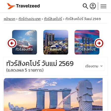
search
account_circle
menu
หน้าแรก
ทัวร์ต่างประเทศ
ทัวร์สิงคโปร์
ทัวร์สิงคโปร์ วันแม่ 2569
arrow_circle_left
arrow_circle_right
close
โปรไฟไหม้
น
ทัวร์ล่องเรือ
สิงคโปร์
ทัวร์สิงคโปร์
ท
travel_explore
ทัวร์สิงคโปร์ วันแม่ 2569
เรียงตาม
keyboard_arrow_down
(แสดงผล 5 รายการ)
calendar_month
search