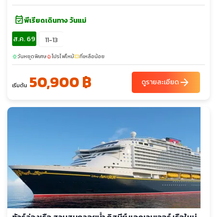
event_available
พีเรียดเดินทาง วันแม่
ส.ค. 69
11-13
วันหยุดพิเศษ
โปรไฟไหม้
ที่เหลือน้อย
sunny
local_fire_department
confirmation_number
50,900 ฿
arrow_forward
ดูรายละเอียด
เริ่มต้น