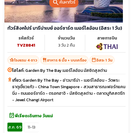
search
ค้นหาทัวร์
ทัวร์สิงคโปร์ มารีน่าเบย์ ออร์ชาร์ด เมอร์ไลอ้อน (อิสระ 1 วัน)
รหัสทัวร์
จำนวนวัน
สายการบิน
TVZ8841
3 วัน 2 คืน
hotel_class
restaurant
calendar_today
โรงแรม 4 ดาว
อาหาร 6 มื้อ + บนเครื่อง
อิสระ 1 วัน
ไฮไลท์:
Garden By The Bay เมอร์ไลอ้อน มัสยิดสุลต่าน
เที่ยว:
Garden By The Bay - อ่าวมารีน่า - เมอร์ไลอ้อน - วัดพระ
ธาตุเขี้ยวแก้ว - China Town Singapore - สวนสาธารณะฟอร์ทแคน
นิ่ง - ถนนออร์ชาร์ด - ตรอกฮาจิ - มัสยิดสุลต่าน - ตลาดบูกิสสตรีท
- Jewel Changi Airport
event_available
พีเรียดเดินทาง วันแม่
ส.ค. 69
11-13