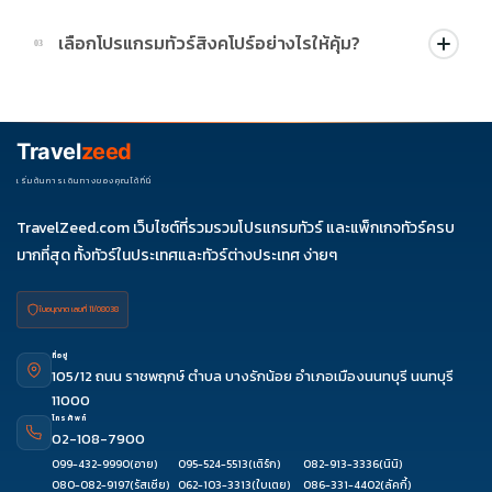
บางโปรแกรมมีโปรผ่อน 0% หรือโปรโมชั่นบัตรเครดิตตามเงื่อนไขที่
เลือกโปรแกรมทัวร์สิงคโปร์อย่างไรให้คุ้ม?
03
บริษัทกำหนด สามารถดูสัญลักษณ์โปรโมชั่นในรายการทัวร์แต่ละ
รายการได้
ควรดูจำนวนวัน ไฮไลต์ที่รวมจริง โรงแรม สายการบิน มื้ออาหาร และ
ช่วงราคา ไม่ควรเทียบจากราคาต่ำสุดเพียงอย่างเดียว
Travel
zeed
เริ่มต้นการเดินทางของคุณได้ที่นี่
TravelZeed.com เว็บไซต์ที่รวมรวมโปรแกรมทัวร์ และแพ็กเกจทัวร์ครบ
มากที่สุด ทั้งทัวร์ในประเทศและทัวร์ต่างประเทศ ง่ายๆ
ใบอนุญาต เลขที่ 11/08038
ที่อยู่
105/12 ถนน ราชพฤกษ์ ตำบล บางรักน้อย อำเภอเมืองนนทบุรี นนทบุรี
11000
โทรศัพท์
02-108-7900
099-432-9990
(อาย)
095-524-5513
(เติร์ก)
082-913-3336
(นินิ)
080-082-9197
(รัสเซีย)
062-103-3313
(ใบเตย)
086-331-4402
(ลัคกี้)