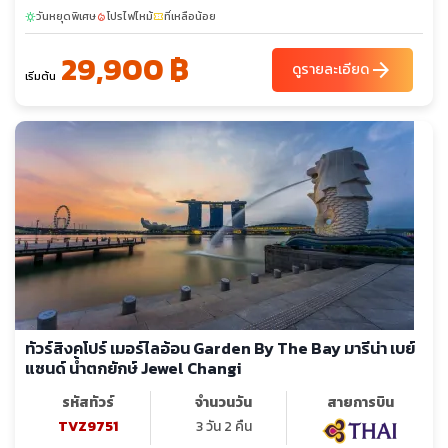
วันหยุดพิเศษ
โปรไฟไหม้
ที่เหลือน้อย
sunny
local_fire_department
confirmation_number
29,900 ฿
arrow_forward
ดูรายละเอียด
เริ่มต้น
ทัวร์สิงคโปร์ เมอร์ไลอ้อน Garden By The Bay มารีน่า เบย์
แซนด์ น้ำตกยักษ์ Jewel Changi
รหัสทัวร์
จำนวนวัน
สายการบิน
TVZ9751
3 วัน 2 คืน