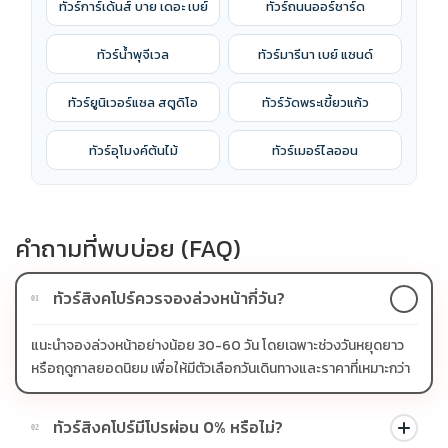
ทัวร์การ์เด้นส์ บาย เดอะ เบย์
ทัวร์ถนนออร์ชาร์ด
ทัวร์น้ำพุจีเวล
ทัวร์มารีนา เบย์ แซนด์
ทัวร์ยูนิเวอร์แซล สตูดิโอ
ทัวร์วัดพระเขี้ยวแก้ว
ทัวร์อุโมงค์ต้นไม้
ทัวร์เมอร์ไลออน
คำถามที่พบบ่อย (FAQ)
ทัวร์สิงคโปร์ควรจองล่วงหน้ากี่วัน?
01
แนะนำจองล่วงหน้าอย่างน้อย 30-60 วัน โดยเฉพาะช่วงวันหยุดยาว
หรือฤดูกาลยอดนิยม เพื่อให้มีตัวเลือกวันเดินทางและราคาที่เหมาะกว่า
ทัวร์สิงคโปร์มีโปรผ่อน 0% หรือไม่?
02