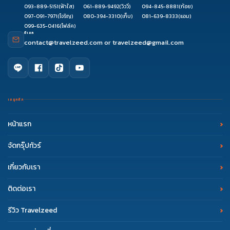
093-889-5151
(ฟ้าใส)
061-889-9492
(วิววี่)
094-845-8881
(ก้อย)
097-091-7971
(โจริญ)
080-394-3310
(เก็บ)
081-639-8333
(แอม)
099-635-0416
(โฟล์ค)
อีเมล
contact@travelzeed.com
or
travelzeed@gmail.com
เมนูหลัก
หน้าแรก
จัดกรุ๊ปทัวร์
เกี่ยวกับเรา
ติดต่อเรา
รีวิว Travelzeed