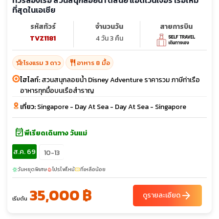
ทัวร์ล่องเรือ สวนสนุกลอยน้ำ ดิสนีย์ แอดเวนเจอร์ เรือใหม่
ที่สุดในเอเชีย
รหัสทัวร์
จำนวนวัน
สายการบิน
TVZ1181
4 วัน 3 คืน
hotel_class
restaurant
โรงแรม 3 ดาว
อาหาร 8 มื้อ
ไฮไลท์:
สวนสนุกลอยน้ำ Disney Adventure ราคารวม ภาษีท่าเรือ
อาหารทุกมื้อบนเรือสำราญ
เที่ยว:
Singapore - Day At Sea - Day At Sea - Singapore
event_available
พีเรียดเดินทาง วันแม่
ส.ค. 69
10-13
วันหยุดพิเศษ
โปรไฟไหม้
ที่เหลือน้อย
sunny
local_fire_department
confirmation_number
35,000 ฿
arrow_forward
ดูรายละเอียด
เริ่มต้น