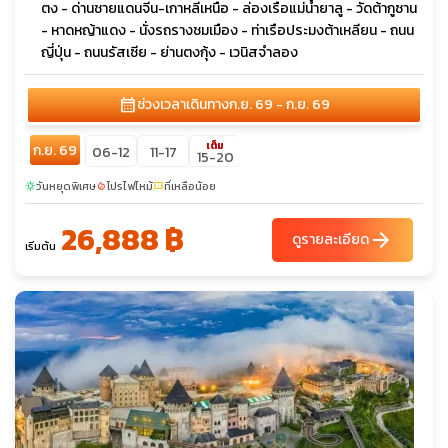
ตง - ด่านชายแดนจีน-เกาหลีเหนือ - ล่องเรือแม่น้ำยาลู - วัดต้ากูซาน
- หาดหญ้าแดง - นั่งรถรางชมเมือง - ท่าเรือประมงต้าเหลียน - ถนน
ญี่ปุ่น - ถนนรัสเซีย - ย่านตงกุ้ง - เวนิสจำลอง
calendar_month
ช่วงเวลาเดินทาง
ก.ย. 69 - ก.ย. 69
เต็ม
ก.ย. 69
06-12
11-17
15-20
วันหยุดพิเศษ
โปรไฟไหม้
ที่เหลือน้อย
sunny
local_fire_department
confirmation_number
26,888 ฿
arrow_forward
ดูรายละเอียด
เริ่มต้น