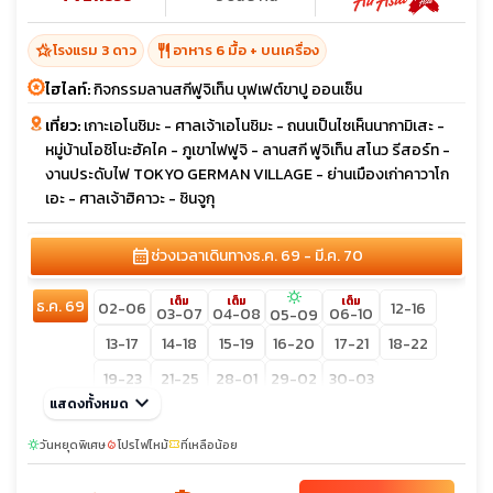
hotel_class
restaurant
โรงแรม 3 ดาว
อาหาร 6 มื้อ + บนเครื่อง
ไฮไลท์:
กิจกรรมลานสกีฟูจิเท็น บุฟเฟต์ขาปู ออนเซ็น
เที่ยว:
เกาะเอโนชิมะ - ศาลเจ้าเอโนชิมะ - ถนนเป็นไซเห็นนากามิเสะ -
หมู่บ้านโอชิโนะฮัคไค - ภูเขาไฟฟูจิ - ลานสกี ฟูจิเท็น สโนว รีสอร์ท -
งานประดับไฟ TOKYO GERMAN VILLAGE - ย่านเมืองเก่าคาวาโก
เอะ - ศาลเจ้าฮิคาวะ - ชินจูกุ
calendar_month
ช่วงเวลาเดินทาง
ธ.ค. 69 - มี.ค. 70
sunny
เต็ม
เต็ม
เต็ม
ธ.ค. 69
02-06
12-16
03-07
04-08
06-10
05-09
13-17
14-18
15-19
16-20
17-21
18-22
19-23
21-25
28-01
29-02
30-03
keyboard_arrow_down
แสดงทั้งหมด
ม.ค. 70
08-12
09-13
10-14
11-15
12-16
13-17
วันหยุดพิเศษ
โปรไฟไหม้
ที่เหลือน้อย
sunny
local_fire_department
confirmation_number
14-18
15-19
16-20
17-21
18-22
19-23
เต็ม
เต็ม