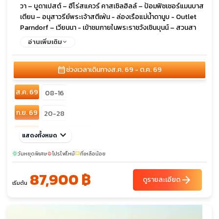
วา – บูดาเปสต์ – ฮีโร่สแควร์ คาสเซิลฮิลล์ – ป้อมฟิชเชอร์แมนบาส
เตียน – อนุสาวรีย์พระเจ้าสตีเฟ่น - ล่องเรือแม่น้ำดานูบ - Outlet
Parndorf – เวียนนา - เข้าชมภายในพระราชวังเชินบุนน์ – สวนสา
ธารณะสตัดปาร์ค – มหาวิหาร เซนต์สตีเฟน – คาร์ทเนอร์สตรีท – หมู่
อ่านเพิ่มเติม
บ้านฮัลล์สตัทท์ - โรเซนไฮม - การ์มิช – ยอดเขาซุกสปิตเซ่ – ปราสาท
นอยชวานสไตน์ – ฟุสเซ่น - มิวนิค – มาเรียนพลัทซ์ – ช้อปปิ้ง
calendar_month
ช่วงเวลาเดินทาง
ส.ค. 69 - ต.ค. 69
ส.ค. 69
08-16
ก.ย. 69
20-28
ต.ค. 69
keyboard_arrow_down
12-20
19-27
แสดงทั้งหมด
วันหยุดพิเศษ
โปรไฟไหม้
ที่เหลือน้อย
sunny
local_fire_department
confirmation_number
87,900 ฿
arrow_forward
ดูรายละเอียด
เริ่มต้น