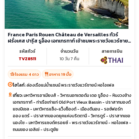
France Paris Rouen Château de Versailles ทัวร์
ฝรั่งเศส ปารีส รูอ็อง เอทเทรทาท์ เข้าชมพระราชวังแวร์ซายน์
ล่องเรือแม่น้ำแซนน์
รหัสทัวร์
จำนวนวัน
สายการบิน
TVZ8511
10 วัน 7 คืน
hotel_class
restaurant
โรงแรม 4 ดาว
อาหาร 19 มื้อ
ไฮไลท์:
ล่องเรือแม่น้ำแซนน์ พระราชวังแวร์ซายน์ หอไอเฟล
เที่ยว:
มหาวิหารอาเมียงส์ - วิหารนอทเตอดัม เดอ รูอ็อง - หินงวงช้าง
เอทเทรทาท์ - ท่าเรือเก่าแก่ Old Port Vieux Bassin - ปราสาทมองต์
แซงมิเชล - มหาวิหารแซ็ง-แว็งซ็องต์ - เมืองดีนอน - รอซ์ฟอร์ท
ออง แตร์ - ปราสาทของดยุคแห่งบริตตานี - วิหารตูร์ - ปราสาทเชอ
นองโซ - มหาวิหารแซงต์ครอยซ์ - พระราชวังแวร์ซายน์ - หอไอเฟล -
ถนนชอง เอลิเซ่ - ประตูชัย