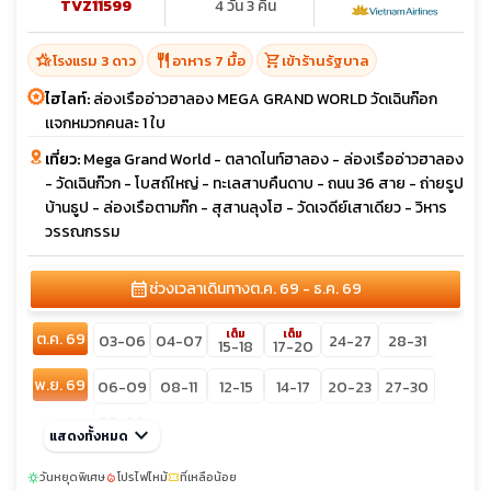
TVZ11599
4 วัน 3 คืน
hotel_class
restaurant
shopping_cart
โรงแรม 3 ดาว
อาหาร 7 มื้อ
เข้าร้านรัฐบาล
ไฮไลท์:
ล่องเรืออ่าวฮาลอง MEGA GRAND WORLD วัดเฉินก๊อก
เเจกหมวกคนละ 1 ใบ
เที่ยว:
Mega Grand World - ตลาดไนท์ฮาลอง - ล่องเรืออ่าวฮาลอง
- วัดเฉินก๊วก - โบสถ์ใหญ่ - ทะเลสาบคืนดาบ - ถนน 36 สาย - ถ่ายรูป
บ้านธูป - ล่องเรือตามก๊ก - สุสานลุงโฮ - วัดเจดีย์เสาเดียว - วิหาร
วรรณกรรม
calendar_month
ช่วงเวลาเดินทาง
ต.ค. 69 - ธ.ค. 69
เต็ม
เต็ม
ต.ค. 69
03-06
04-07
24-27
28-31
15-18
17-20
พ.ย. 69
06-09
08-11
12-15
14-17
20-23
27-30
29-02
keyboard_arrow_down
แสดงทั้งหมด
ธ.ค. 69
04-07
11-14
13-16
18-21
วันหยุดพิเศษ
โปรไฟไหม้
ที่เหลือน้อย
sunny
local_fire_department
confirmation_number