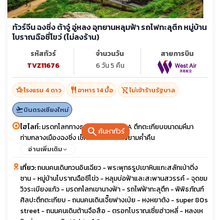
ทัวร์จีน ฉงชิ่ง ต้าจู๋ อู่หลง อุทยานหลุมฟ้า รถไฟทะลุตึก หมู่บ้าน
โบราณฉือชี่โขว่ (ไม่ลงร้าน)
รหัสทัวร์
จำนวนวัน
สายการบิน
TVZ11676
6 วัน 5 คืน
hotel_class
restaurant
shopping_cart_off
โรงแรม 4 ดาว
อาหาร 14 มื้อ
ไม่เข้าร้านรัฐบาล
flight_takeoff
บินตรงเชียงใหม่
ไฮไลท์:
มรดกโลกทางธรรมชาติระดับ 5A ตึกตะเกียบขนาดมหึมา
search
ค้นหาทัวร์
ท่ามกลางเมืองฉงชิ่ง เช็คอินที่หงหยาต้งยามค่ำคืน
อ่านเพิ่มเติม
เที่ยว:
ถนนคนเดินกวนอินเฉียว - พระพุทธรูปเขาหินแกะสลักเป่าติ่ง
ซาน - หมู่บ้านโบราณฉือซีโข่ว - หลุมบ่อฟ้าและสะพานสวรรค์ - จุดชม
วิวระเบียงแก้ว - มรดกโลกเขานางฟ้า - รถไฟฟ้าทะลุตึก - พิพิธภัณฑ์
ศิลปะตึกตะเกียบ - ถนนคนเดินเจี๊ยฟางเป่ย - หงหยาต้ง - super 80s
street - ถนนคนเดินต้านจือสือ - ตรอกโบราณเซี่ยฮ่าวหลี่ - หลงเห