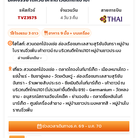
25-25
26-26
27-27
28-28
29-29
30-30
รหัสทัวร์
จำนวนวัน
สายการบิน
31-31
TVZ3575
4 วัน 3 คืน
พ.ย. 69
01-01
02-02
03-03
04-04
05-05
06-06
hotel_class
restaurant
โรงแรม 3 ดาว
อาหาร 9 มื้อ + บนเครื่อง
07-07
08-08
09-09
10-10
11-11
12-12
ไฮไลท์:
สวนดอกไม้จงเช่อ ล่องเรือชมทะเลสาบสุริยันจันทรา หมู่บ้าน
13-13
14-14
15-15
16-16
17-17
18-18
โบราณจิ่วเฟิ่น เค้าดาวน์ ณ บริเวณตึกไทเป101 หมู่บ้านชาวประมง
19-19
20-20
21-21
22-22
23-23
24-24
หลากสี
อ่านเพิ่มเติม
25-25
26-26
27-27
28-28
29-29
30-30
เที่ยว:
สวนดอกไม้จงเช่อ - ตลาดไถจงไนท์มาร์เก็ต - เมืองหนานโถว -
แช่น้ำแร่ - ชิมชาอู่หลง - วัดเหวินหวู่ - ล่องเรือชมทะเลสาบสุริยัน
sunny
ธ.ค. 69
01-01
02-02
03-03
04-04
06-06
05-05
จันทรา - ร้านพายสับประรด - ซีเหมินติงไนท์มาร์เก็ต - เค้าดาวน์ ณ
sunny
07-07
08-08
09-09
11-11
12-12
บริเวณตึกไทเป101 (ไม่รวมค่าขึ้นตึกชั้น 89) - Germanium - วัดหลง
10-10
ซาน - อนุสรณ์สถานเจียงไคเช็ค - ย่านจงซัน - ตลาดซื่อหลินไนท์
13-13
14-14
15-15
16-16
17-17
18-18
มาร์เก็ต - ศูนย์เครื่องสำอาง - หมู่บ้านชาวประมงหลากสี - หมู่บ้านโบ
19-19
20-20
21-21
22-22
23-23
24-24
ราณจิ่วเฟิ่น
sunny
26-26
27-27
28-28
29-29
30-30
25-25
calendar_month
ช่วงเวลาเดินทาง
ธ.ค. 69 - ม.ค. 70
31-31