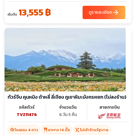
13,555 ฿
arrow_forward
ดูรายละเอียด
เริ่มต้น
ทัวร์จีน คุนหมิง ต้าหลี่ ลี่เจียง ภูเขาหิมะมังกรหยก (ไม่ลงร้าน)
รหัสทัวร์
จำนวนวัน
สายการบิน
TVZ11476
6 วัน 5 คืน
hotel_class
restaurant
shopping_cart_off
โรงแรม 4 ดาว
อาหาร 14 มื้อ
ไม่เข้าร้านรัฐบาล