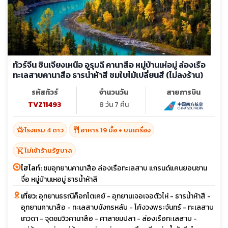
ทัวร์จีน ซินเจียงเหนือ อูรุมฉี คานาสือ หมู่บ้านเห่อมู่ ล่องเรือ
ทะเลสาบคานาสือ ธารน้ำห้าสี ชมใบไม้เปลี่ยนสี (ไม่ลงร้าน)
รหัสทัวร์
จำนวนวัน
สายการบิน
TVZ11493
8 วัน 7 คืน
hotel_class
restaurant
โรงแรม 4 ดาว
อาหาร 19 มื้อ + บนเครื่อง
shopping_cart_off
ไม่เข้าร้านรัฐบาล
ไฮไลท์:
ชมอุทยานคานาสือ ล่องเรือทะเลสาบ แกรนด์แคนยอนซาน
จื่อ หมู่บ้านเหอมู่ ธารน้ำห้าสี
เที่ยว:
อุทยานธรณีค็อกโตเคย์ - อุทยานเจอเจอตัวไห่ - ธารน้ำห้าสี -
อุทยานคานาสือ - ทะเลสาบมังกรหลับ - โค้งวงพระจันทร์ - ทะเลสาบ
เทวดา - จุดชมวิวคานาสือ - ศาลาชมปลา - ล่องเรือทะเลสาบ -