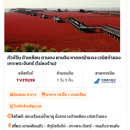
ทัวร์จีน ต้าเหลียน ตานตง ผานจิน หาดหญ้าแดง เวนิสจำลอง
เกาะพระจันทร์ (ไม่ลงร้าน)
รหัสทัวร์
จำนวนวัน
สายการบิน
TVZ11239
7 วัน 5 คืน
hotel_class
restaurant
โรงแรม 4 ดาว
อาหาร 14 มื้อ + บนเครื่อง
shopping_cart_off
ไม่เข้าร้านรัฐบาล
ไฮไลท์:
ล่องเรือแม่น้ำยาลู นั่งรถรางต้าเหลียน เวนิสจำลอง
เที่ยว:
เขาเหลียนฮัว - จัตุรัสซิงไห่ - เกาะพระจันทร์ - ถนนโบราณอัน