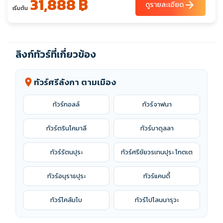
31,888 ฿
23-27
24-28
25-29
27-31
arrow_forward
22-26
26-30
ดูรายละเอียด
เริ่มต้น
28-01
เต็ม
ก.พ. 70
01-05
09-13
10-14
22-26
25-01
18-22
ลิงก์ทัวร์ที่เกี่ยวข้อง
ทัวร์ศรีลังกา ตามเมือง
location_on
ทัวร์กอลล์
ทัวร์จาฟนา
ทัวร์ตรินโคมาลี
ทัวร์บาดุลลา
ทัวร์รัตนปุระ
ทัวร์ศรีชัยวรเทนปุระ โกตเต
ทัวร์อนุราธปุระ
ทัวร์แคนดี้
ทัวร์โคลัมโบ
ทัวร์โปโลนนารุวะ