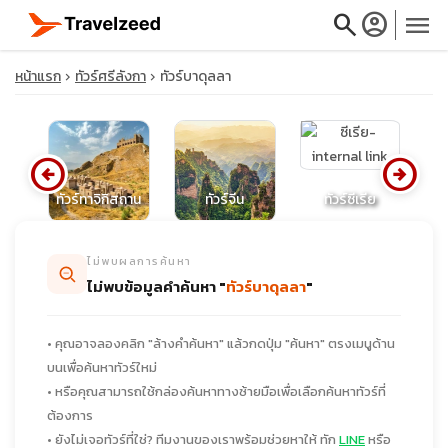
search
account_circle
menu
หน้าแรก
ทัวร์ศรีลังกา
ทัวร์บาดุลลา
arrow_circle_left
arrow_circle_right
close
ทัวร์ทาจิกิสถาน
ทัวร์จีน
ทัวร์ซีเรีย
travel_explore
ไม่พบผลการค้นหา
ไม่พบข้อมูลคำค้นหา "
ทัวร์บาดุลลา
"
calendar_month
• คุณอาจลองคลิก "ล้างคำค้นหา" แล้วกดปุ่ม "ค้นหา" ตรงเมนูด้าน
search
บนเพื่อค้นหาทัวร์ใหม่
• หรือคุณสามารถใช้กล่องค้นหาทางซ้ายมือเพื่อเลือกค้นหาทัวร์ที่
ต้องการ
• ยังไม่เจอทัวร์ที่ใช่? ทีมงานของเราพร้อมช่วยหาให้ ทัก
LINE
หรือ