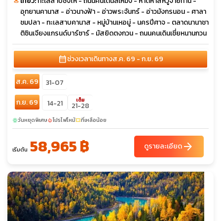
เที่ยว:
ทะเลสาบชิงไห่ - ถนนคนเดินลี่เหมิง - หาดห้าสีหวู่จ่ายทาน -
อุทยานคานาส - อ่าวนางฟ้า - อ่าวพระจันทร์ - อ่าวมังกรนอน - ศาลา
ชมปลา - ทะเลสาบคานาส - หมู่บ้านเหอมู่ - นครปีศาจ - ตลาดนานาชา
ติซินเจียงแกรนด์บาร์ซาร์ - มัสยิดตงกวน - ถนนคนเดินเชี่ยหนานกวน
calendar_month
ช่วงเวลาเดินทาง
ส.ค. 69 - ก.ย. 69
ส.ค. 69
31-07
เต็ม
ก.ย. 69
14-21
21-28
วันหยุดพิเศษ
โปรไฟไหม้
ที่เหลือน้อย
sunny
local_fire_department
confirmation_number
58,965 ฿
arrow_forward
ดูรายละเอียด
เริ่มต้น