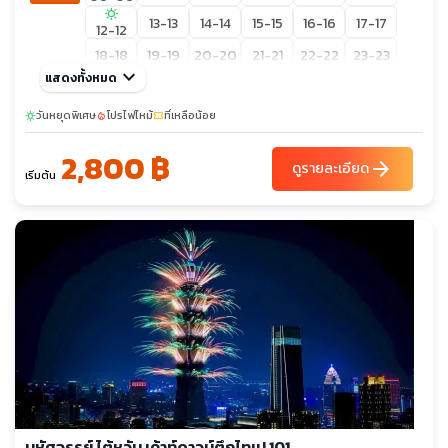
sunny
13-13
14-14
15-15
16-16
17-17
12-12
18-18
19-19
20-20
21-21
22-22
23-23
keyboard_arrow_down
แสดงทั้งหมด
24-24
25-25
26-26
27-27
28-28
29-29
วันหยุดพิเศษ
โปรไฟไหม้
ที่เหลือน้อย
sunny
local_fire_department
confirmation_number
30-30
31-31
2,800 ฿
ก.ย. 69
01-01
02-02
03-03
04-04
05-05
06-06
arrow_forward
ดูรายละเอียด
เริ่มต้น
07-07
08-08
09-09
10-10
11-11
12-12
13-13
14-14
15-15
16-16
17-17
18-18
19-19
20-20
21-21
22-22
23-23
24-24
25-25
26-26
27-27
28-28
29-29
30-30
ต.ค. 69
01-01
02-02
03-03
04-04
05-05
06-06
07-07
08-08
09-09
10-10
11-11
12-12
sunny
14-14
15-15
16-16
17-17
18-18
13-13
sunny
เต็ม
19-19
20-20
21-21
22-22
24-24
23-23
มหัศจรรย์ ไต้หวัน เค้าท์ดาวน์ตึกไทเป 101