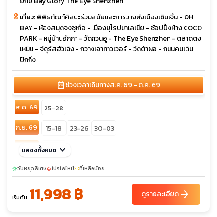
ยักษ์ Bay Glory The Eye Shenzhen
เที่ยว:
พิพิธภัณฑ์ศิลปะร่วมสมัยและการวางผังเมืองเซินเจิ้น - OH
BAY - ห้องสมุดจงซูเก๋อ - เมืองยุโรปมาเลเนีย - ช้อปปิ้งห้าง COCO
PARK - หมู่บ้านฮักกา - วัดกวนอู - The Eye Shenzhen - ตลาดตง
เหมิน - จัตุรัสฮัวเฉิง - กวางเจาทาวเวอร์ - วัดต้าฝอ - ถนนคนเดิน
ปักกิ่ง
calendar_month
ช่วงเวลาเดินทาง
ส.ค. 69 - ต.ค. 69
ส.ค. 69
25-28
ก.ย. 69
15-18
23-26
30-03
เต็ม
ต.ค. 69
keyboard_arrow_down
แสดงทั้งหมด
12-15
วันหยุดพิเศษ
โปรไฟไหม้
ที่เหลือน้อย
sunny
local_fire_department
confirmation_number
11,998 ฿
arrow_forward
ดูรายละเอียด
เริ่มต้น