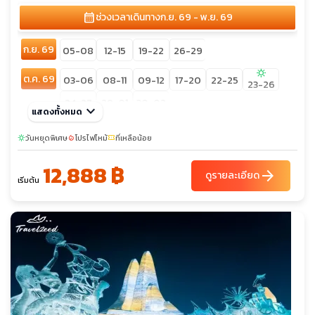
calendar_month
ช่วงเวลาเดินทาง
ก.ย. 69 - พ.ย. 69
ก.ย. 69
05-08
12-15
19-22
26-29
sunny
ต.ค. 69
03-06
08-11
09-12
17-20
22-25
23-26
24-27
29-01
30-02
keyboard_arrow_down
แสดงทั้งหมด
วันหยุดพิเศษ
โปรไฟไหม้
ที่เหลือน้อย
sunny
local_fire_department
confirmation_number
12,888 ฿
arrow_forward
ดูรายละเอียด
เริ่มต้น