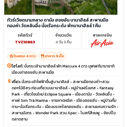
ทัวร์เวียดนามกลาง ดานัง ฮอยอัน บานาฮิลล์ สะพานมือ
ทองคำ วัดหลินอึ๋ง นั่งเรือกระด้ง พักบานาฮิลล์ 1 คืน
รหัสทัวร์
จำนวนวัน
สายการบิน
TVZ10863
4 วัน 3 คืน
hotel_class
restaurant
โรงแรม 4 ดาว
อาหาร 9 มื้อ
ไฮไลท์:
นั่งกระเช้าบานาฮิลล์ พัก Mercure 4 ดาว บุฟเฟต์นานาชาติ
เมืองเก่าฮอยอัน สะพานมือ
เที่ยว:
นั่งกระเช้าไฟฟ้าขึ้นสู่บานาฮิลล์ - สะพานมือทองคำ+สวน
ดอกไม้อิสระท่องเที่ยวบนบานาฮิลล์ - หมู่บ้านฝรั่งเศส - Fantasy
Park - เที่ยวโซนใหม่ Eclipse Square - เมืองดานัง - วัดหลินอึ้ง -
คาเฟ่ Sơn Trà Marina - ชายหาดหมีเค - เมืองฮอยอัน - หมู่บ้านกั้ม
ทาน+นั่งเรือกระดัง - เมืองมรดกโลกฮอยอัน - สะพานแห่งความรัก -
สะพานมังกร - Wonder Park สวน Apec - โบสถ์สีชมพู - ช้อปปิ้ง
ตลาดฮาน