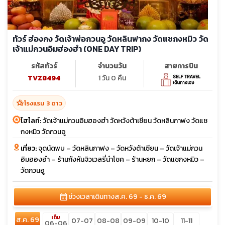
ก.ค. 70
23-01
ทัวร์ ฮ่องกง วัดเจ้าพ่อกวนอู วัดหลินฟากง วัดแชกงหมิว วัด
ส.ค. 70
06-15
เจ้าแม่กวนอิมฮ่องฮำ (ONE DAY TRIP)
ก.ย. 70
17-26
รหัสทัวร์
จำนวนวัน
สายการบิน
TVZ8494
1 วัน 0 คืน
ต.ค. 70
08-17
22-31
hotel_class
โรงแรม 3 ดาว
ไฮไลท์:
วัดเจ้าแม่กวนอิมฮองฮำ วัดหวังต้าเซียน วัดหลินกาฟง วัดแช
กงหมิว วัดกวนอู
เที่ยว:
จุดนัดพบ – วัดหลินกาฟง – วัดหวังต้าเซียน – วัดเจ้าแม่กวน
อิมฮองฮำ – ร้านกังหันจิวเวลรี่นำโชค – ร้านหยก – วัดแชกงหมิว –
วัดกวนอู
calendar_month
ช่วงเวลาเดินทาง
ส.ค. 69 - ธ.ค. 69
เต็ม
ส.ค. 69
07-07
08-08
09-09
10-10
11-11
06-06