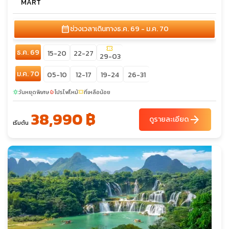
MART
calendar_month
ช่วงเวลาเดินทาง
ธ.ค. 69 - ม.ค. 70
confirmation_number
ธ.ค. 69
15-20
22-27
29-03
ม.ค. 70
05-10
12-17
19-24
26-31
วันหยุดพิเศษ
โปรไฟไหม้
ที่เหลือน้อย
sunny
local_fire_department
confirmation_number
38,990 ฿
arrow_forward
ดูรายละเอียด
เริ่มต้น