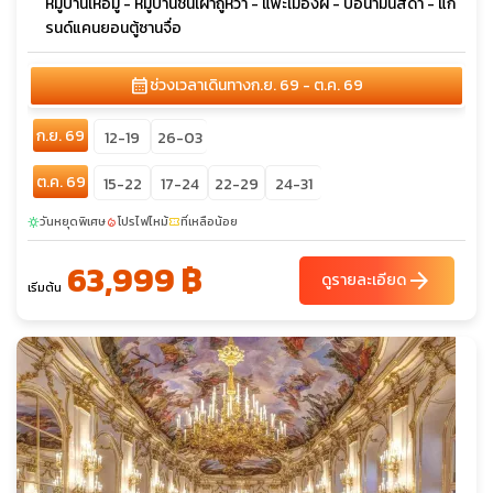
หมู่บ้านเหอมู่ - หมู่บ้านชนเผ่าถูหว่า - แพะเมืองผี - บ่อน้ำมันสีดำ - แก
รนด์แคนยอนตู้ซานจื่อ
calendar_month
ช่วงเวลาเดินทาง
ก.ย. 69 - ต.ค. 69
ก.ย. 69
12-19
26-03
ต.ค. 69
15-22
17-24
22-29
24-31
วันหยุดพิเศษ
โปรไฟไหม้
ที่เหลือน้อย
sunny
local_fire_department
confirmation_number
63,999 ฿
arrow_forward
ดูรายละเอียด
เริ่มต้น