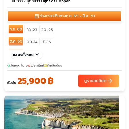
มินฮ่าว - จุดชมวิว Light of Copper
calendar_month
ช่วงเวลาเดินทาง
ก.ย. 69 - มี.ค. 70
ก.ย. 69
18-23
20-25
ต.ค. 69
09-14
11-16
พ.ย. 69
keyboard_arrow_down
06-11
แสดงทั้งหมด
ธ.ค. 69
วันหยุดพิเศษ
06-11
โปรไฟไหม้
11-16
ที่เหลือน้อย
27-01
sunny
local_fire_department
confirmation_number
25,900 ฿
ม.ค. 70
03-08
arrow_forward
ดูรายละเอียด
เริ่มต้น
มี.ค. 70
19-24
21-26
26-31