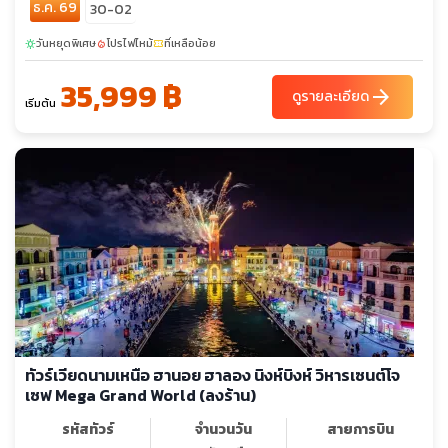
ธ.ค. 69
30-02
วันหยุดพิเศษ
โปรไฟไหม้
ที่เหลือน้อย
sunny
local_fire_department
confirmation_number
35,999 ฿
arrow_forward
ดูรายละเอียด
เริ่มต้น
ทัวร์เวียดนามเหนือ ฮานอย ฮาลอง นิงห์บิงห์ วิหารเซนต์โจ
เซฟ Mega Grand World (ลงร้าน)
รหัสทัวร์
จำนวนวัน
สายการบิน