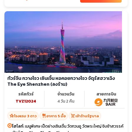
ทัวร์จีน กวางโจว เซินเจิ้น หอคอยกวางโจว จัตุรัสฮวาเฉิง
The Eye Shenzhen (ลงร้าน)
รหัสทัวร์
จำนวนวัน
สายการบิน
TVZ12024
4 วัน 2 คืน
hotel_class
restaurant
shopping_cart
โรงแรม 3 ดาว
อาหาร 5 มื้อ
เข้าร้านรัฐบาล
ไฮไลท์:
เมนูพิเศษ เป็ดย่างเซินเจิ้น วัดกวนอู วัดพระใหญ่ ชิงช้าสวรรค์