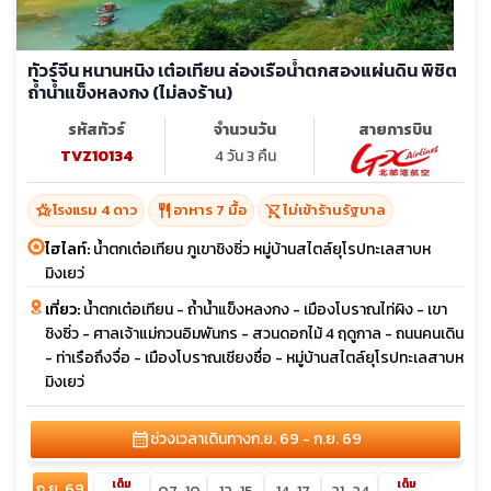
ทัวร์จีน หนานหนิง เต๋อเทียน ล่องเรือน้ำตกสองแผ่นดิน พิชิต
ถ้ำน้ำแข็งหลงกง (ไม่ลงร้าน)
รหัสทัวร์
จำนวนวัน
สายการบิน
TVZ10134
4 วัน 3 คืน
hotel_class
restaurant
shopping_cart_off
โรงแรม 4 ดาว
อาหาร 7 มื้อ
ไม่เข้าร้านรัฐบาล
ไฮไลท์:
น้ำตกเต๋อเทียน ภูเขาชิงซิ่ว หมู่บ้านสไตล์ยุโรปทะเลสาบห
มิงเยว่
เที่ยว:
น้ำตกเต๋อเทียน - ถ้ำน้ำแข็งหลงกง - เมืองโบราณไท่ผิง - เขา
ชิงซิ่ว - ศาลเจ้าแม่กวนอิมพันกร - สวนดอกไม้ 4 ฤดูกาล - ถนนคนเดิน
- ท่าเรือถึงจื่อ - เมืองโบราณเชียงซื่อ - หมู่บ้านสไตล์ยุโรปทะเลสาบห
มิงเยว่
calendar_month
ช่วงเวลาเดินทาง
ก.ย. 69 - ก.ย. 69
เต็ม
เต็ม
ก.ย. 69