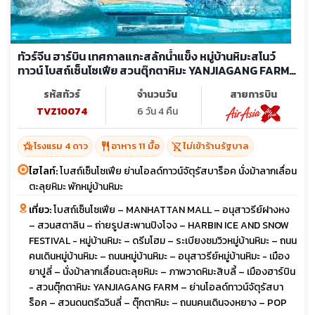
ทัวร์จีน ฮาร์บิน เทศกาลแกะสลักน้ำแข็ง หมู่บ้านหิมะสโนว์
ทาวน์ โบสถ์เซ็นโซเฟีย สวนตุ๊กตาหิมะ YANJIAGANG FARM
(ไม่ลงร้าน)
รหัสทัวร์
จำนวนวัน
สายการบิน
TVZ10074
6 วัน 4 คืน
hotel_class
restaurant
shopping_cart_off
โรงแรม 4 ดาว
อาหาร 11 มื้อ
ไม่เข้าร้านรัฐบาล
ไฮไลท์:
โบสถ์เซ็นโซเฟีย ย่านโอลด์ทาวน์จัตุรัสบาร็อค นั่งม้าลากเลื่อน
ตะลุยหิมะ พักหมู่บ้านหิมะ
เที่ยว:
โบสถ์เซ็นโซเฟีย – MANHATTAN MALL – อนุสาวรีย์ฝางหง
– สวนสตาลิน – ถ่ายรูปสะพานปิงโจง – HARBIN ICE AND SNOW
FESTIVAL - หมู่บ้านหิมะ – ดรีมโฮม – ระเบียงชมวิวหมู่บ้านหิมะ – ถนน
คนเดินหมู่บ้านหิมะ – ถนนหมู่บ้านหิมะ – อนุสาวรีย์หมู่บ้านหิมะ - เมือง
ยาปูลี่ – นั่งม้าลากเลื่อนตะลุยหิมะ – ภาพวาดหิมะสิบลี้ – เมืองฮาร์บิน
- สวนตุ๊กตาหิมะ YANJIAGANG FARM – ย่านโอลด์ทาวน์จัตุรัสบา
ร็อค – สวนดนตรีฉวินลี่ – ตุ๊กตาหิมะ – ถนนคนเดินจงหยาง – POP