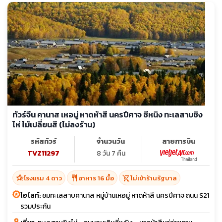
ทัวร์จีน คานาส เหอมู่ หาดห้าสี นครปีศาจ ซีหนิง ทะเลสาบชิง
ไห่ ไม้เปลี่ยนสี (ไม่ลงร้าน)
รหัสทัวร์
จำนวนวัน
สายการบิน
TVZ11297
8 วัน 7 คืน
hotel_class
restaurant
shopping_cart_off
โรงแรม 4 ดาว
อาหาร 16 มื้อ
ไม่เข้าร้านรัฐบาล
ไฮไลท์:
ชมทะเลสาบคานาส หมู่บ้านเหอมู่ หาดห้าสี นครปีศาจ ถนน S21
รวมประกัน