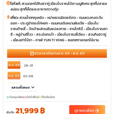
ไฮไลท์:
สวนดอกไม้ทิงฮวากู่ เมืองโบราณไป๋ชา เมนูพิเศษ สุกกี้ปลาแซ
ลม่อน สุกกี้เห็ดและอาหารกวางตุ้ง
เที่ยว:
สวนน้ำตกคุนหมิง - หม่าหยวนมิเตอร์เกจ - ถนนหวงกงตะวัน
ออก - ประตูม้าทองไก่หยก - ถนนคนเดินหนานผิงเจีย - เมืองโบ
ราณต้าหลี่ - วัดเจ้าแม่กวนอิมแปลงกาย - ซานโตรินี่ - เมืองโบราณซา
ซี - หมู่บ้านซีโจว - สระมังกรดำ - เมืองโบราณลี่เจียง - สวนทิงฮวากู่
- เมืองเก่าไป๋ชา - คาเฟ่ YUN TI YANG - ชมเทศกาลดอกไม้บาน
calendar_month
ช่วงเวลาเดินทาง
ส.ค. 69 - พ.ย. 69
ส.ค. 69
26-31
ก.ย. 69
01-06
ต.ค. 69
keyboard_arrow_down
08-13
12-17
15-20
19-24
21-26
31-05
แสดงทั้งหมด
วันหยุดพิเศษ
โปรไฟไหม้
ที่เหลือน้อย
sunny
local_fire_department
confirmation_number
21,999 ฿
arrow_forward
ดูรายละเอียด
เริ่มต้น