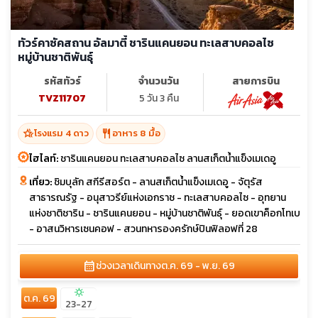
ทัวร์คาซัคสถาน อัลมาตี้ ชารินแคนยอน ทะเลสาบคอลไซ
หมู่บ้านชาติพันธุ์
รหัสทัวร์
จำนวนวัน
สายการบิน
TVZ11707
5 วัน 3 คืน
hotel_class
restaurant
โรงแรม 4 ดาว
อาหาร 8 มื้อ
ไฮไลท์:
ชารินแคนยอน ทะเลสาบคอลไซ ลานสเก็ตน้ำแข็งเมเดอู
เที่ยว:
ชิมบุลัก สกีรีสอร์ต - ลานสเก็ตน้ำแข็งเมเดอู - จัตุรัส
สาธารณรัฐ - อนุสาวรีย์แห่งเอกราช - ทะเลสาบคอลไซ - อุทยาน
แห่งชาติชาริน - ชารินแคนยอน - หมู่บ้านชาติพันธุ์ - ยอดเขาค็อกโทเบ
- อาสนวิหารเซนคอฟ - สวนทหารองครักษ์ปินฟิลอฟที่ 28
calendar_month
ช่วงเวลาเดินทาง
ต.ค. 69 - พ.ย. 69
sunny
ต.ค. 69
23-27