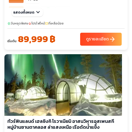
sunny
ธ.ค. 69
keyboard_arrow_down
03-11
26-03
แสดงทั้งหมด
05-13
วันหยุดพิเศษ
โปรไฟไหม้
ที่เหลือน้อย
sunny
local_fire_department
confirmation_number
89,999 ฿
arrow_forward
ดูรายละเอียด
เริ่มต้น
ทัวร์ฟินแลนด์ เฮลซิงกิ โรวาเนียมิ อาสนวิหารอุสเพนสกี
หมู่บ้านซานตาคลอส ล่าแสงเหนือ เรือตัดน้ำแข็ง