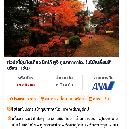
ทัวร์ญี่ปุ่น โตเกียว นิกโก้ ฟูจิ ภูเขาทาคาโอะ ใบไม้เปลี่ยนสี
(อิสระ 1 วัน)
รหัสทัวร์
จำนวนวัน
สายการบิน
TVZ11248
6 วัน 4 คืน
hotel_class
restaurant
calendar_today
โรงแรม 3 ดาว
อาหาร 7 มื้อ + บนเครื่อง
อิสระ 1 วัน
ไฮไลท์:
นั่งกระเช้าภูเขาทาคาโอะ บุฟเฟ่ต์ขาปูยักษ์
เที่ยว:
ศาลเจ้าโทโชกุ - สะพานชินเคียว - น้ำตกเคงอน - อุโมงค์ใบเม
เปิ้ล โมมิจิ ไคโร - ภูเขาทาคาโอะ - วัดยาคุโออิน - วัดอาซากุสะ - ถนน