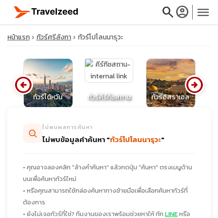
search
account_circle
menu
หน้าแรก
ทัวร์ศรีลังกา
ทัวร์โปโลนนารุวะ
arrow_circle_left
arrow_circle_right
close
นส์
ทัวร์ไต้หวัน
ทัวร์คีร์กีซสถาน
ทัวร์อิสราเอล
travel_explore
ไม่พบผลการค้นหา
ไม่พบข้อมูลคำค้นหา "
ทัวร์โปโลนนารุวะ
"
calendar_month
• คุณอาจลองคลิก "ล้างคำค้นหา" แล้วกดปุ่ม "ค้นหา" ตรงเมนูด้าน
search
บนเพื่อค้นหาทัวร์ใหม่
• หรือคุณสามารถใช้กล่องค้นหาทางซ้ายมือเพื่อเลือกค้นหาทัวร์ที่
ต้องการ
• ยังไม่เจอทัวร์ที่ใช่? ทีมงานของเราพร้อมช่วยหาให้ ทัก
LINE
หรือ