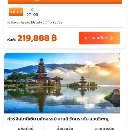
sunny
ธ.ค. 69
27-05
วันหยุดพิเศษ
โปรไฟไหม้
ที่เหลือน้อย
sunny
local_fire_department
confirmation_number
219,888 ฿
arrow_forward
ดูรายละเอียด
เริ่มต้น
ทัวร์อินโดนีเซีย มหัศจรรย์ บาหลี วัดบราตัน สวนวิษณุ
รหัสทัวร์
จำนวนวัน
สายการบิน