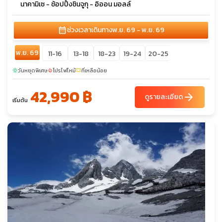
นาคามิเซ - ช้อปปิ้งชินจูกุ - อิออน มอลล์
calendar_month
ช่วงเวลาเดินทาง
พ.ย. 69 - พ.ย. 69
พ.ย. 69
11-16
13-18
18-23
19-24
20-25
วันหยุดพิเศษ
โปรไฟไหม้
ที่เหลือน้อย
sunny
local_fire_department
confirmation_number
42,990 ฿
arrow_forward
ดูรายละเอียด
เริ่มต้น