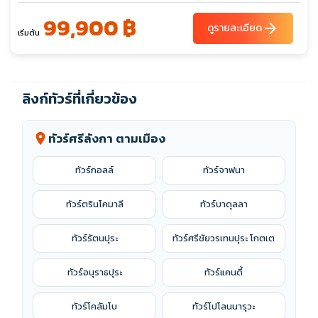
99,900 ฿
arrow_forward
ดูรายละเอียด
เริ่มต้น
ลิงก์ทัวร์ที่เกี่ยวข้อง
ทัวร์ศรีลังกา ตามเมือง
location_on
ทัวร์กอลล์
ทัวร์จาฟนา
ทัวร์ตรินโคมาลี
ทัวร์บาดุลลา
ทัวร์รัตนปุระ
ทัวร์ศรีชัยวรเทนปุระ โกตเต
ทัวร์อนุราธปุระ
ทัวร์แคนดี้
ทัวร์โคลัมโบ
ทัวร์โปโลนนารุวะ