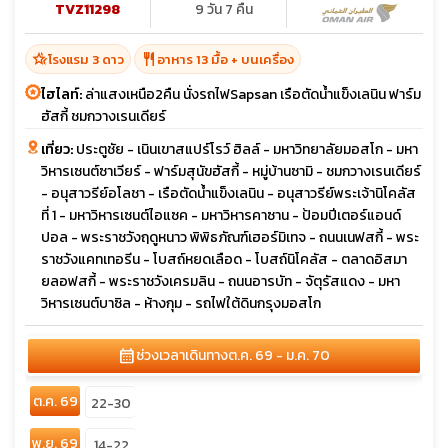
TVZ11298
9 วัน 7 คืน
hotel_class
restaurant
โรงแรม 3 ดาว
อาหาร 13 มื้อ + บนเครื่อง
ไฮไลท์:
ล่าแสงเหนือ2คืน นั่งรถไฟSapsan เรือตัดน้ำแข็งเลนิน ฟาร์ม
ฮัสกี้ ชมกวางเรนเดียร์
เที่ยว:
ประตูชัย - เนินเขาสแปร์โรว์ ฮิลล์ - มหาวิทยาลัยมอสโก - มหา
วิหารเซนต์ซาเวียร์ - ฟาร์มสุนัขฮัสกี้ - หมู่บ้านซามิ - ชมกวางเรนเดียร์
- อนุสาวรีย์อโลชา - เรือตัดน้ำแข็งเลนิน - อนุสาวรีย์พระเจ้านิโคลัส
ที่ 1 - มหาวิหารเซนต์ไอแซค - มหาวิหารคาซาน - ป้อมปีเตอร์แอนด์
ปอล - พระราชวังฤดูหนาว พิพิธภัณฑ์เฮอร์มิเทจ - ถนนเนฟสกี้ - พระ
ราชวังแคทเทอรีน - โบสถ์หยดเลือด - โบสถ์นิโคลัส - ตลาดอิสมา
ยลอฟสกี้ - พระราชวังเครมลิน - ถนนอารบัท - จัตุรัสแดง - มหา
วิหารเซนต์บาซิล - ห้างกุม - รถไฟใต้ดินกรุงมอสโก
calendar_month
ช่วงเวลาเดินทาง
ต.ค. 69 - ม.ค. 70
ต.ค. 69
22-30
พ.ย. 69
14-22