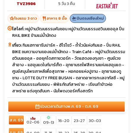
TVZ3986
5 วัน 3 คืน
hotel_class
restaurant
flight_takeoff
โรงแรม 3 ดาว
อาหาร 8 มื้อ
บินตรงเชียงใหม่
ไฮไลท์:
หมู่บ้านวัฒนธรรมคัมชอน หมู่บ้านวัฒนธรรมฮวินนยออุล ปั่น
RAIL BIKE ข้ามแม่น้ำนักดง
เที่ยว:
กิมแฮกายารีมปาร์ค - ฮีโร่โชว์ - ถ้ำไวน์แห่งกิมแฮ - ปั่น RAIL
BIKE ชมความงามของแม่น้ำนักดง - Train Café - หมู่บ้านวัฒนรรรม
ฮวินนยออุล - ออยุคโดสกายวอร์ค - วัดแฮดงยงกุงซา - ศูนย์เวช
สำอาง - แฮอุนแดไนท์มาร์เก็ต - อุทยานรถไฟสีครามแห่งแฮอุนแด -
ศูนย์สมุนไพรเกาหลีเพื่อสุขภาพ - หอคอยแห่งปูซาน - อุทยานยงดู
ซาน - LOTTE DUTY FREE BUSAN - ตลาดอาหารทะเลจากัลซี - หมู่
บ้านวัฒนรรรมคัมชอน - พิพิธภัณฑ์สาหร่าย - เรียนทำข้าวห่อ
สาหร่าย แต่งชุดฮันบก - นัมโพดงวอร์คกิ้งสตรีท
calendar_month
ช่วงเวลาเดินทาง
พ.ค. 69 - ต.ค. 69
sunny
เต็ม
ส.ค. 69
16-20
23-27
30-03
02-06
09-13
ก.ย. 69