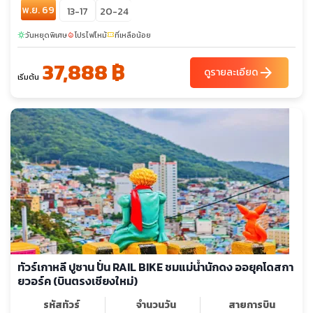
พ.ย. 69
13-17
20-24
วันหยุดพิเศษ
โปรไฟไหม้
ที่เหลือน้อย
sunny
local_fire_department
confirmation_number
37,888 ฿
arrow_forward
ดูรายละเอียด
เริ่มต้น
ทัวร์เกาหลี ปูซาน ปั่น RAIL BIKE ชมแม่น้ำนักดง ออยุคโดสกา
ยวอร์ค (บินตรงเชียงใหม่)
รหัสทัวร์
จำนวนวัน
สายการบิน