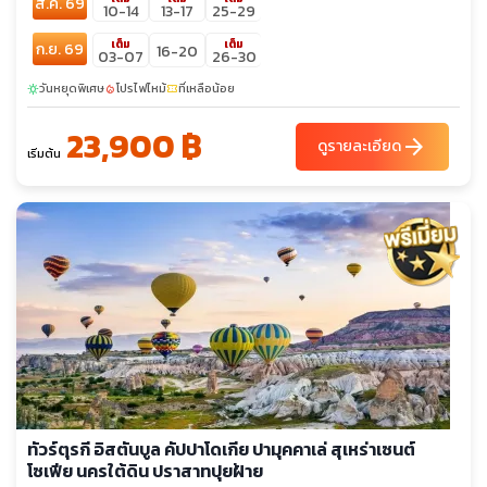
ส.ค. 69
10-14
13-17
25-29
เต็ม
เต็ม
ก.ย. 69
16-20
03-07
26-30
วันหยุดพิเศษ
โปรไฟไหม้
ที่เหลือน้อย
sunny
local_fire_department
confirmation_number
23,900 ฿
arrow_forward
ดูรายละเอียด
เริ่มต้น
ทัวร์ตุรกี อิสตันบูล คัปปาโดเกีย ปามุคคาเล่ สุเหร่าเซนต์
โซเฟีย นครใต้ดิน ปราสาทปุยฝ้าย