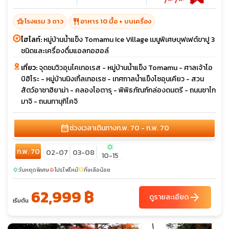
hotel_class
restaurant
โรงแรม 3 ดาว
อาหาร 10 มื้อ + บนเครื่อง
ไฮไลท์:
หมู่บ้านน้ำแข็ง Tomamu Ice Village เมนูพิเศษบุฟเฟต์ขาปู 3
ชนิดและเครื่องดื่มแอลกอฮอล์
เที่ยว:
จุดชมวิวอุนไคเทอเรส - หมู่บ้านน้ำแข็ง Tomamu - ศาลเจ้าโอ
บิฮิโระ - หมู่บ้านนิงเกิ้ลเทอเรซ - เทศกาลน้ำแข็งโซอุนเคียว - สวน
สัตว์อาซาฮิยาม่า - คลองโอตารุ - พิพิธภัณฑ์กล่องดนตรี - ถนนซาไก
มาจิ - ถนนทานุกิโคจิ
calendar_month
ช่วงเวลาเดินทาง
ก.พ. 70 - ก.พ. 70
sunny
ก.พ. 70
02-07
03-08
10-15
วันหยุดพิเศษ
โปรไฟไหม้
ที่เหลือน้อย
sunny
local_fire_department
confirmation_number
62,999 ฿
arrow_forward
ดูรายละเอียด
เริ่มต้น