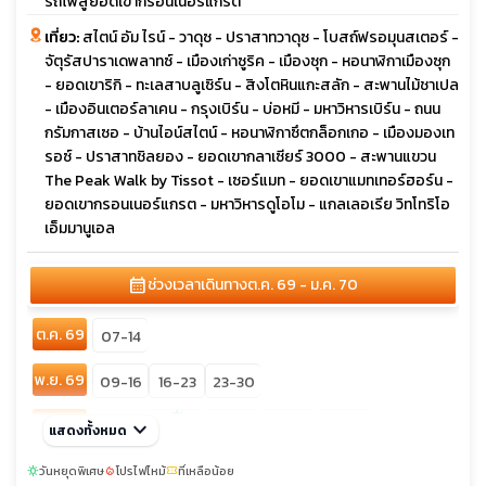
รถไฟสู่ยอดเขากรอนเนอร์แกรต
เที่ยว:
สไตน์ อัม ไรน์ - วาดุซ - ปราสาทวาดุซ - โบสถ์ฟรอมุนสเตอร์ -
จัตุรัสปาราเดพลาทซ์ - เมืองเก่าซูริค - เมืองซุก - หอนาฬิกาเมืองซุก
- ยอดเขาริกิ - ทะเลสาบลูเซิร์น - สิงโตหินแกะสลัก - สะพานไม้ชาเปล
- เมืองอินเตอร์ลาเคน - กรุงเบิร์น - บ่อหมี - มหาวิหารเบิร์น - ถนน
กรัมกาสเซอ - บ้านไอน์สไตน์ - หอนาฬิกาซึตกล็อกเกอ - เมืองมองเท
รอซ์ - ปราสาทชิลยอง - ยอดเขากลาเซียร์ 3000 - สะพานแขวน
The Peak Walk by Tissot - เซอร์แมท - ยอดเขาแมทเทอร์ฮอร์น -
ยอดเขากรอนเนอร์แกรต - มหาวิหารดูโอโม - แกลเลอเรีย วิทโทริโอ
เอ็มมานูเอล
calendar_month
ช่วงเวลาเดินทาง
ต.ค. 69 - ม.ค. 70
ต.ค. 69
07-14
พ.ย. 69
09-16
16-23
23-30
sunny
ธ.ค. 69
keyboard_arrow_down
01-08
21-28
26-02
28-04
แสดงทั้งหมด
05-12
วันหยุดพิเศษ
โปรไฟไหม้
ที่เหลือน้อย
sunny
local_fire_department
confirmation_number