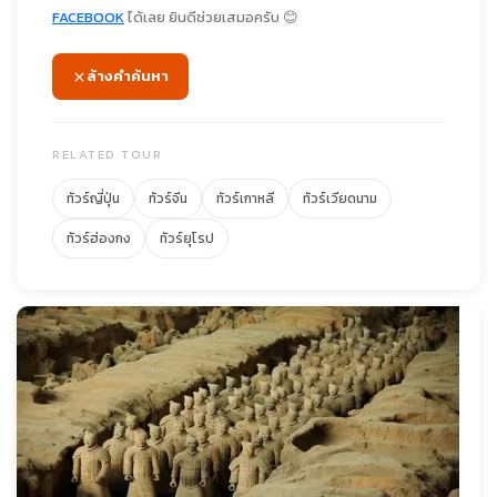
FACEBOOK
ได้เลย ยินดีช่วยเสมอครับ 😊
ล้างคำค้นหา
RELATED TOUR
ทัวร์ญี่ปุ่น
ทัวร์จีน
ทัวร์เกาหลี
ทัวร์เวียดนาม
ทัวร์ฮ่องกง
ทัวร์ยุโรป