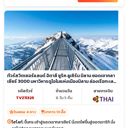
ทัวร์สวิตเซอร์แลนด์ อิตาลี ซูริค ลูเซิร์น มิลาน ยอดเขากลา
เซียร์ 3000 มหาวิหารดูโอโมแห่งเมืองมิลาน ล่องเรือทะเล
สาบลูเซิร์น
รหัสทัวร์
จำนวนวัน
สายการบิน
TVZ11325
8 วัน 5 คืน
hotel_class
restaurant
โรงแรม 4 ดาว
อาหาร 13 มื้อ
ไฮไลท์:
ขึ้นกระเช้าสู่ยอดเขากลาเซียร์ นั่งรถไฟขึ้นสู่ยอดเขาริกิ นั่ง