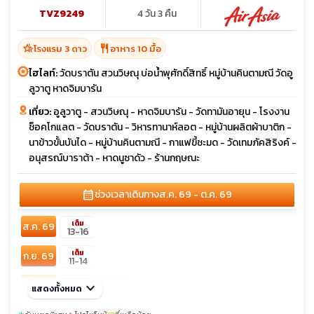
TVZ9249
4 วัน 3 คืน
hotel_class
restaurant
โรงแรม 3 ดาว
อาหาร 10 มื้อ
ไฮไลท์:
วัดบราตัน สวนวิษณุ บ่อน้ำพุศักดิ์สิทธิ์ หมู่บ้านคินตามณี วัดอู
ลูวาตู หาดจิมบารัน
เที่ยว:
อูลูวาตู - สวนวิษณุ - หาดจิมบารัน - วัดทามันอายุน - โรงงาน
ช็อคโกแลต - วัดบราตัน - วิหารทานาห์ลอต - หมู่บ้านผลิตผ้าบาติก -
นาข้าวขั้นบันได - หมู่บ้านคินตามณี - กาแฟขี้ชะมด - วัดเทมภัคสิริงค์ -
อนุสรณ์บาราต้า - หาดนูซาดัว - ร้านกฤษณะ
calendar_month
ช่วงเวลาเดินทาง
ส.ค. 69 - ต.ค. 69
เต็ม
ส.ค. 69
13-16
เต็ม
ก.ย. 69
11-14
confirmation_number
sunny
ต.ค. 69
keyboard_arrow_down
11-14
แสดงทั้งหมด
23-26