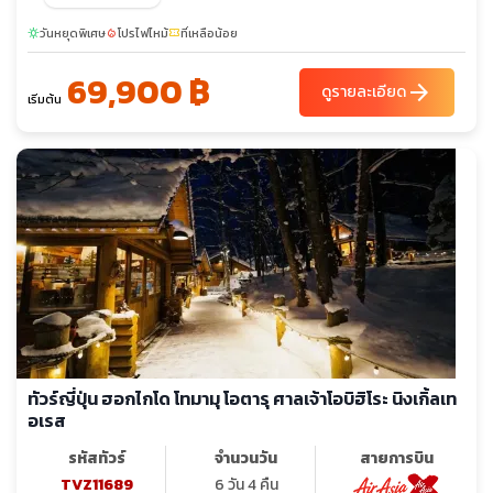
พ.ย. 69
วันหยุดพิเศษ
19-26
โปรไฟไหม้
ที่เหลือน้อย
sunny
local_fire_department
confirmation_number
69,900 ฿
ธ.ค. 69
03-10
28-04
arrow_forward
ดูรายละเอียด
เริ่มต้น
ก.พ. 70
13-20
มี.ค. 70
21-28
ทัวร์ญี่ปุ่น ฮอกไกโด โทมามุ โอตารุ ศาลเจ้าโอบิฮิโระ นิงเกิ้ลเท
อเรส
รหัสทัวร์
จำนวนวัน
สายการบิน
TVZ11689
6 วัน 4 คืน