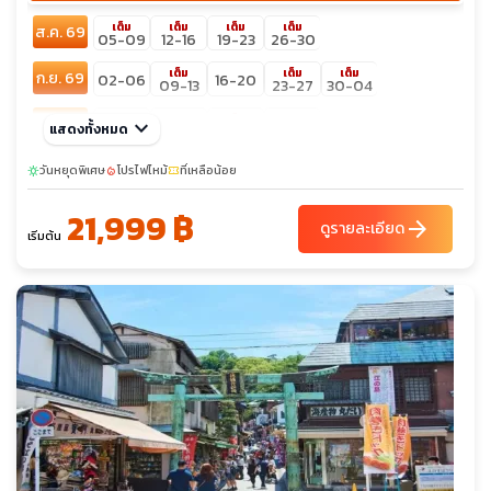
เต็ม
เต็ม
เต็ม
เต็ม
ส.ค. 69
05-09
12-16
19-23
26-30
เต็ม
เต็ม
เต็ม
ก.ย. 69
02-06
16-20
09-13
23-27
30-04
เต็ม
ต.ค. 69
keyboard_arrow_down
07-11
14-18
28-01
แสดงทั้งหมด
21-25
เต็ม
เต็ม
พ.ย. 69
วันหยุดพิเศษ
โปรไฟไหม้
11-15
ที่เหลือน้อย
25-29
sunny
local_fire_department
confirmation_number
04-08
18-22
เต็ม
เต็ม
เต็ม
21,999 ฿
ธ.ค. 69
09-13
23-27
02-06
16-20
30-03
arrow_forward
ดูรายละเอียด
เริ่มต้น
เต็ม
เต็ม
ม.ค. 70
06-10
20-24
13-17
27-31
sunny
เต็ม
ก.พ. 70
24-28
17-21