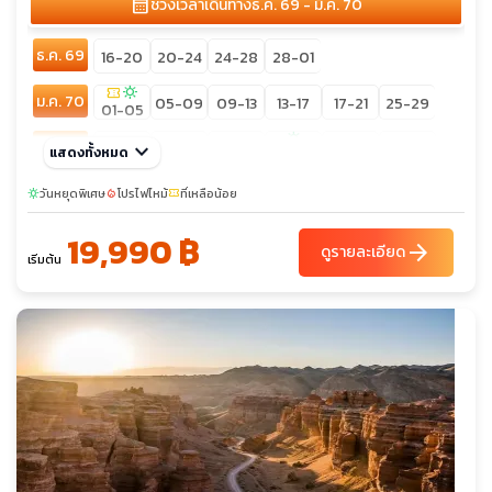
calendar_month
ช่วงเวลาเดินทาง
ธ.ค. 69 - มี.ค. 70
ธ.ค. 69
16-20
20-24
24-28
28-01
confirmation_number
sunny
ม.ค. 70
05-09
09-13
13-17
17-21
25-29
01-05
sunny
ก.พ. 70
keyboard_arrow_down
02-06
06-10
10-14
18-22
22-26
แสดงทั้งหมด
14-18
26-02
วันหยุดพิเศษ
โปรไฟไหม้
ที่เหลือน้อย
sunny
local_fire_department
confirmation_number
19,990 ฿
arrow_forward
ดูรายละเอียด
เริ่มต้น