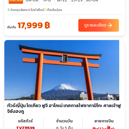
04-08
11-15
18-22
25-29
30-04
วันหยุดพิเศษ
โปรไฟไหม้
ที่เหลือน้อย
sunny
local_fire_department
confirmation_number
17,999 ฿
arrow_forward
ดูรายละเอียด
เริ่มต้น
ทัวร์ญี่ปุ่น โตเกียว ฟูจิ ฮาโกเน่ เทศกาลไฟซากามิโกะ ศาลเจ้าฟู
จิซังฮงกู
รหัสทัวร์
จำนวนวัน
สายการบิน
TVZ11539
6 วัน 5 คืน