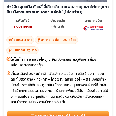
ทัวร์จีน คุนหมิง ต้าหลี่ ลี่เจียง จิบกาแฟกลางขุนเขาใต้เงาภูเขา
หิมะมังกรหยก ชมทะเลสาบเอ๋อไห่ (ไม่ลงร้าน)
รหัสทัวร์
จำนวนวัน
สายการบิน
TVZ10990
5 วัน 4 คืน
hotel_class
restaurant
โรงแรม 4 ดาว
อาหาร 13 มื้อ + บนเครื่อง
shopping_cart_off
ไม่เข้าร้านรัฐบาล
ไฮไลท์:
ทะเลสาบเอ๋อไห่ ภูเขาหิมะมังกรหยก เมนูพิเศษ สุกี้แซ
ลม่อน+อาหารกวางตุ้ง
เที่ยว:
เมืองโบราณต้าหลี่ - วัดเจ้าแม่กวนอิม - เจดีย์ 3 องค์ - สวน
ดอกไม้ฮวา ฉาง - ทุ่งหญ้า - โค้ง S ทะเลสาบเอ๋อไห่ - สระมังกรดำ -
เมืองโบราณลี่เจียง - ภูเขาหิมะมังกรหยก - หุบเขาพระจันทร์สีน้ำเงิน
- โชว์ IMPRESSION LIJIANG - ร้านกาแฟหยุนตี้อัน - เมืองโบราณไป๋
ซา - ถนนโบราณคุนหมิง - ถนนคนเดินหนานผิงเจีย - วัดหยวนทง -
สวนน้ำตกคุนหมิง - ตำหนักทอง จินเตียน
calendar_month
ช่วงเวลาเดินทาง
ส.ค. 69 - ต.ค. 69