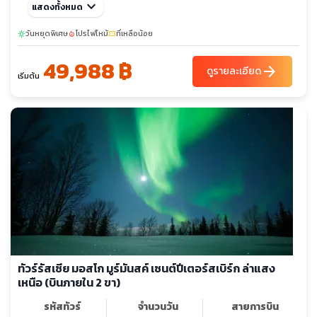
พ.ย. 69
keyboard_arrow_down
07-15
21-29
แสดงทั้งหมด
วันหยุดพิเศษ
โปรไฟไหม้
ที่เหลือน้อย
sunny
local_fire_department
confirmation_number
49,988 ฿
arrow_forward
ดูรายละเอียด
เริ่มต้น
ทัวร์รัสเซีย มอสโก มูร์มันสค์ เซนต์ปีเตอร์สเบิร์ก ล่าแสง
เหนือ (บินภายใน 2 ขา)
รหัสทัวร์
จำนวนวัน
สายการบิน