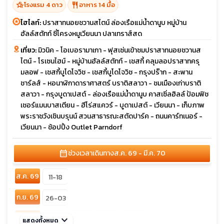
hotel_class
restaurant
โรงแรม 4 ดาว
อาหาร 14 มื้อ
ไฮไลท์:
ปราสาทนอยชวานสไตน์ ล่องเรือแม่น้ำดานูบ หมู่บ้าน
ฮัลล์สตัทท์ ซี่โครงหมูเวียนนา ปลาเทราส์สด
เที่ยว:
มิวนิค - โอเบอรามาเกา - ฟุสเซ่นเข้าชมปราสาทนอยชวานส
ไตน์ - โรเซนไฮม์ - หมู่บ้านฮัลล์สตัทท์ - เชสกี้ คลุมลอปราสาทครุ
มลอฟ - เชสกี้บูโดโจวิช - เชสกี้บูโดโจวิช - กรุงปร๊าก - สะพาน
ชาร์ลส์ - หอนาฬิกาดาราศาสตร์ บราติสลาวา - ชมเมืองเก่าบราติ
สลาวา - กรุงบูดาเปสต์ - ล่องเรือแม่น้ำดานูบ คาสเซิ่ลฮิลล์ ป้อมฟิช
เชอร์แมนบาสเตียน - ฮีโร่สแควร์ - บูดาเปสต์ - เวียนนา - เก็บภาพ
พระราชวังเชินบรุนน์ สวนสาธารณะสตัดปาร์ค - ถนนคาร์ทเนอร์ -
เวียนนา - ช้อปปิ้ง Outlet Parndorf
calendar_month
ช่วงเวลาเดินทาง
ส.ค. 69 - มี.ค. 70
ส.ค. 69
11-18
ก.ย. 69
26-03
ต.ค. 69
keyboard_arrow_down
02-09
18-25
22-29
31-07
แสดงทั้งหมด