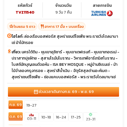
รหัสทัวร์
จำนวนวัน
สายการบิน
TVZ11540
9 วัน 7 คืน
hotel_class
restaurant
โรงแรม 5 ดาว
อาหาร 17 มื้อ + บนเครื่อง
ไฮไลท์:
ล่องเรือบอสฟอรัส สุเหร่าเซนต์โซเฟีย พระราชวังโดลมาบา
เช่ ม้าไม้ทรอย
เที่ยว:
นครใต้ดิน - หุบเขาอุชิซาร์ - หุบเขาเดฟเรนท์ - หุบเขาเกอเรเม่ -
ปราสาทปุยฝ้าย - สุสานโรมันโบราณ - วิหารเทพีอาร์เทมิสโบราณ -
โบสถ์นักบุญเซนต์จอห์น - ISA BEY MOSQUE - หมู่บ้านซิเรนเซ่ - ม้า
ไม้จำลองกรุงทรอย - สุเหร่าสีน้ำเงิน - จัตุรัสสุลต่านอะห์เมต -
สุเหร่าเซนต์โซเฟีย - ช่องแคบบอสฟอรัส - พระราชวังโดลมาบาเช่
calendar_month
ช่วงเวลาเดินทาง
ก.ย. 69 - พ.ย. 69
ก.ย. 69
19-27
sunny
เต็ม
ต.ค. 69
10-18
16-24
17-25
03-11
23-31