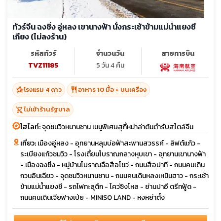
ทัวร์จีน ฉงชิ่ง อู่หลง เขานางฟ้า นั่งกระเช้าข้ามแม่น้ำแยงซี
เกียง (ไม่ลงร้าน)
รหัสทัวร์
จำนวนวัน
สายการบิน
TVZ11185
5 วัน 4 คืน
hotel_class
restaurant
โรงแรม 4 ดาว
อาหาร 10 มื้อ + บนเครื่อง
shopping_cart_off
ไม่เข้าร้านรัฐบาล
ไฮไลท์:
จุดชมวิวหนานซาน เมนูพิเศษสุกี้หม่าล่าต้นตำรับสไตล์จีน
เที่ยว:
เมืองอู่หลง - อุทยานหลุมบ่อฟ้าสะพานสวรรค์ - ลิฟต์แก้ว -
ระเบียงแก้วชมวิว - โรงเตี้ยมโบราณกลางหุบเขา - อุทยานเขานางฟ้า
- เมืองฉงชิ่ง - หมู่บ้านโบราณฉือสือโขว่ - ถนนสือปาที - ถนนคนเดิน
กวนอินเฉียว - จุดชมวิวหนานซาน - ถนนคนเดินหลงเหมินฮาว - กระเช้า
ข้ามแม่น้ำแยงซี - รถไฟทะลุตึก - ไคว่ซิงโหล - ย่านปาอี ตรีทฟู้ด -
ถนนคนเดินเจียฟางเป่ย - MINISO LAND - หงหย่าตั้ง