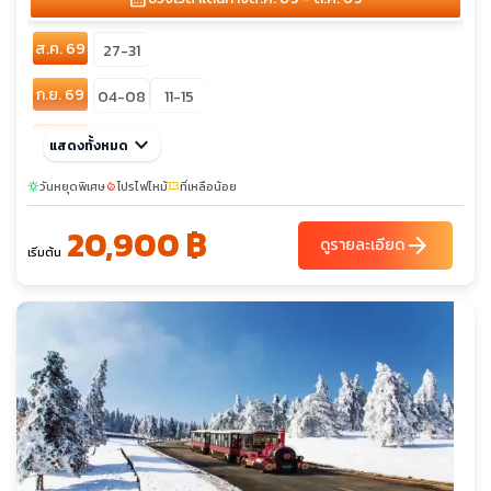
ส.ค. 69
27-31
ก.ย. 69
04-08
11-15
ต.ค. 69
keyboard_arrow_down
09-13
14-18
16-20
แสดงทั้งหมด
วันหยุดพิเศษ
โปรไฟไหม้
ที่เหลือน้อย
sunny
local_fire_department
confirmation_number
20,900 ฿
arrow_forward
ดูรายละเอียด
เริ่มต้น