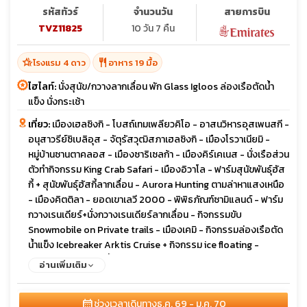
รหัสทัวร์
จำนวนวัน
สายการบิน
TVZ11825
10 วัน 7 คืน
hotel_class
restaurant
โรงแรม 4 ดาว
อาหาร 19 มื้อ
ไฮไลท์:
นั่งสุนัข/กวางลากเลื่อน พัก Glass Igloos ล่องเรือตัดน้ำ
แข็ง นั่งกระเช้า
เที่ยว:
เมืองเฮลซิงกิ - โบสถ์เทมเพลียวคิโอ - อาสนวิหารอุสเพนสกี -
อนุสาวรีย์ซิเบลิอุส - จัตุรัสวุฒิสภาเฮลซิงกิ - เมืองโรวาเนียมิ -
หมู่บ้านซานตาคลอส - เมืองซาริเซลก้า - เมืองคิร์เคเนส - นั่งเรือส่วน
ตัวทํากิจกรรม King Crab Safari - เมืองอิวาโล - ฟาร์มสุนัขพันธุ์ฮัส
กี้ + สุนัขพันธุ์ฮัสกี้ลากเลื่อน - Aurora Hunting ตามล่าหาแสงเหนือ
- เมืองคิตติลา - ยอดเขาเลวี 2000 - พิพิธภัณฑ์ซามิแลนด์ - ฟาร์ม
กวางเรนเดียร์+นั่งกวางเรนเดียร์ลากเลื่อน - กิจกรรมขับ
Snowmobile on Private trails - เมืองเคมิ - กิจกรรมล่องเรือตัด
น้ำแข็ง Icebreaker Arktis Cruise + กิจกรรม ice floating -
นิทรรศการปฏิกรรมน้ำแข็ง SnowExperience365 และหอศิลป์
อ่านเพิ่มเติม
Gemstone gallery Name - เมืองโอวลู
calendar_month
ช่วงเวลาเดินทาง
ธ.ค. 69 - ม.ค. 70