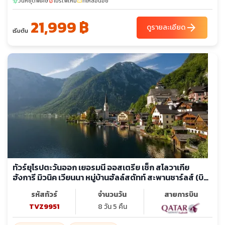
วันหยุดพิเศษ
โปรไฟไหม้
ที่เหลือน้อย
sunny
local_fire_department
confirmation_number
21,999 ฿
arrow_forward
ดูรายละเอียด
เริ่มต้น
ทัวร์ยุโรปตะวันออก เยอรมนี ออสเตรีย เช็ก สโลวาเกีย
ฮังการี มิวนิค เวียนนา หมู่บ้านฮัลล์สตัทท์ สะพานชาร์ลส์ (บิน
ภายใน2ขา)
รหัสทัวร์
จำนวนวัน
สายการบิน
TVZ9951
8 วัน 5 คืน