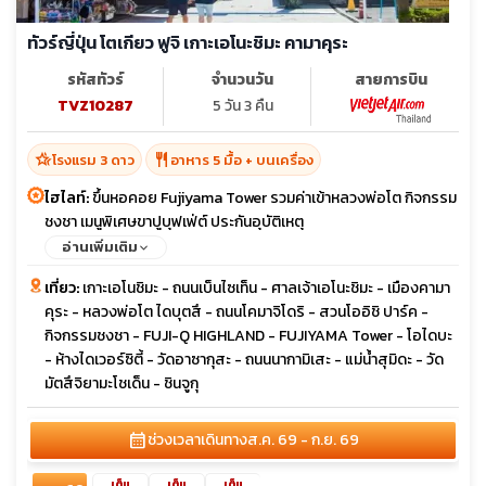
ทัวร์ญี่ปุ่น โตเกียว ฟูจิ เกาะเอโนะชิมะ คามาคุระ
รหัสทัวร์
จำนวนวัน
สายการบิน
TVZ10287
5 วัน 3 คืน
hotel_class
restaurant
โรงแรม 3 ดาว
อาหาร 5 มื้อ + บนเครื่อง
ไฮไลท์:
ขึ้นหอคอย Fujiyama Tower รวมค่าเข้าหลวงพ่อโต กิจกรรม
ชงชา เมนูพิเศษขาปูบุฟเฟ่ต์ ประกันอุบัติเหตุ
อ่านเพิ่มเติม
เที่ยว:
เกาะเอโนชิมะ - ถนนเบ็นไซเท็น - ศาลเจ้าเอโนะชิมะ - เมืองคามา
คุระ - หลวงพ่อโต ไดบุตสึ - ถนนโคมาจิโดริ - สวนโออิชิ ปาร์ค -
กิจกรรมชงชา - FUJI-Q HIGHLAND - FUJIYAMA Tower - โอไดบะ
- ห้างไดเวอร์ซิตี้ - วัดอาซากุสะ - ถนนนากามิเสะ - แม่น้ำสุมิดะ - วัด
มัตสึจิยามะโชเด็น - ชินจูกุ
calendar_month
ช่วงเวลาเดินทาง
ส.ค. 69 - ก.ย. 69
เต็ม
เต็ม
เต็ม