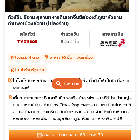
ทัวร์จีน ซีอาน สุสานทหารดินเผาจิ๋นซีฮ่องเต้ ภูเขาหัวซาน
กำแพงเมืองซีอาน (ไม่ลงร้าน)
รหัสทัวร์
จำนวนวัน
สายการบิน
TVZ11305
5 วัน 4 คืน
hotel_class
restaurant
โรงแรม 4 ดาว
อาหาร 10 มื้อ + บนเครื่อง
shopping_cart_off
ไม่เข้าร้านรัฐบาล
ไฮไลท์:
นั่งกระเช้าเขาหัวซาน ชมสุสานจิ๋นซี สุกี้หม้อไฟ เป็ดปักกิ่ง รวม
search
ค้นหาทัวร์
รถกอล์ฟ
เที่ยว:
สุสานทหารดินเผาจิ๋นซีฮ่องเต้ - ห้าง MixC - เจดีย์ห่านป่าใหญ่ -
ถนนราชวงศ์ถัง - ห้าง Joy City - Pop mart - กำแพงเมืองโบราณซี
อาน - วัดลามะกว่างเหริน - วัดมังกรหลับ - ศาลเจ้าหลักเมืองซีอาน -
หอกลอง - หอระฆัง - ถนนมุสลิม - ภูเขาหัวซาน - ห้าง WU YUE
calendar_month
ช่วงเวลาเดินทาง
ส.ค. 69 - ก.พ. 70