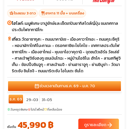
hotel_class
restaurant
โรงแรม 3 ดาว
อาหาร 11 มื้อ + บนเครื่อง
ไฮไลท์:
เมนูพิเศษ ขาปูยักษ์และเซ็ตเทปันยากิสไตล์ญี่ปุ่น ชมเทศกาล
ประดับไฟซากามิโกะ
เที่ยว:
วัดอาซากุสะ - ถนนนาคามิเซ - เมืองคาวาโกเอะ - ถนนคุระซึคุริ
- หอนาฬิกาโทคิโนะคาเนะ - ตรอกคาชิยะโยโคโช - เทศกาลประดับไฟ
ซากามิโกะ - เมืองฮาโกเน่ - หุบเขาโอวาคุดานิ - จุดชมวิวเอิร์ธ วัลเล่ย์
- ศาลเจ้าฟูจิซังฮงกู เซนเงินไทฉะ - หมู่บ้านโอชิโนะ ฮักไค - ลานสกีฟูจิ
เท็น - ช้อปปิ้งชินจูกุ - ศาลเจ้าเมจิ - ย่านฮาราจูกุ - ย่านชิบูย่า - วัดนา
ริตะซัง ชินโซจิ - ถนนนาริตะซัง โอโมเตะ ซันโด
calendar_month
ช่วงเวลาเดินทาง
ธ.ค. 69 - ม.ค. 70
ธ.ค. 69
29-03
31-05
วันหยุดพิเศษ
โปรไฟไหม้
ที่เหลือน้อย
sunny
local_fire_department
confirmation_number
45,990 ฿
arrow_forward
ดูรายละเอียด
เริ่มต้น