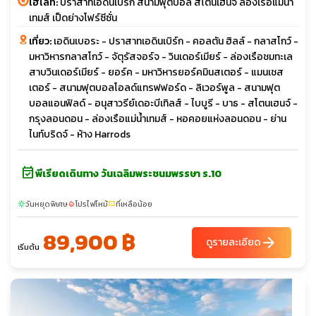
ไฮไลท์:
ปราสาทเอดินเบิร์ก สนามฟุตบอล สโตนเฮนจ์ ล่องเรือแม่น้ำ
เทมส์ เป็ดย่างโฟร์ซีซั่น
เที่ยว:
เอดินเบอระ - ปราสาทเอดินเบิร์ก - คอลตัน ฮิลล์ - กลาสโกว์ -
มหาวิหารกลาสโกว์ - จัตุรัสจอร์จ - วินเดอร์เมียร์ - ล่องเรือชมทะเล
สาบวินเดอร์เมียร์ - ยอร์ค - มหาวิหารยอร์คมินสเตอร์ - แมนเชส
เตอร์ - สนามฟุตบอลโอลด์แทรฟฟอร์ด - ลิเวอร์พูล - สนามฟุต
บอลแอนฟิลด์ - อนุสาวรีย์เดอะบีเทิลส์ - ไบบูรี - บาธ - สโตนเฮนจ์ -
กรุงลอนดอน - ล่องเรือแม่น้ำเทมส์ - หอคอยแห่งลอนดอน - ย่าน
ไนท์บริดจ์ - ห้าง Harrods
event_available
พีเรียดเดินทาง วันเฉลิมพระชนมพรรษา ร.10
วันหยุดพิเศษ
โปรไฟไหม้
ที่เหลือน้อย
sunny
local_fire_department
confirmation_number
89,900 ฿
arrow_forward
ดูรายละเอียด
เริ่มต้น