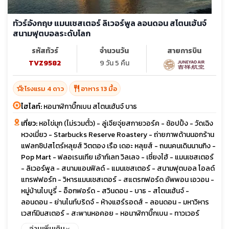
ทัวร์อังกฤษ แมนเชสเตอร์ ลิเวอร์พูล ลอนดอน สโตนเฮ้นจ์
สนามฟุตบอลระดับโลก
รหัสทัวร์
จำนวนวัน
สายการบิน
TVZ9582
9 วัน 5 คืน
hotel_class
restaurant
โรงแรม 4 ดาว
อาหาร 13 มื้อ
ไฮไลท์:
หอนาฬิกาบิ๊กเบน สโตนเฮ้นจ์ บาธ
เที่ยว:
หอไข่มุก (ไม่รวมตั๋ว) - ลู่เจียจุ่ยสกายวอร์ค - ช้อปปิ้ง - วัดเฉิง
หวงเมี่ยว - Starbucks Reserve Roastery - ถ่ายภาพด้านนอกร้าน
แฟลกชิปสโตร์หลุยส์ วิตตอง เรือ เดอะ หลุยส์ - ถนนคนเดินนานกิง -
Pop Mart - ฟลอเรนเทีย เอ้าท์เลท วิลเลจ - เซี่ยงไฮ้ - แมนเชสเตอร์
- ลิเวอร์พูล - สนามแอนฟิลด์ - แมนเชสเตอร์ - สนามฟุตบอล โอลด์
แทรฟฟอร์ท - วิหารแมนเชสเตอร์ - สแตรทฟอร์ด อัพพอน เอวอน -
หมู่บ้านไบบูรี่ - อ็อกฟอร์ด - สวินดอน - บาธ - สโตนเฮ้นจ์ -
ลอนดอน - ย่านไนท์บริดจ์ - ห้างแฮร์รอดส์ - ลอนดอน - มหาวิหาร
เวสท์มินสเตอร์ - สะพานหอคอย - หอนาฬิกาบิ๊กเบน - ทาวเวอร์
บริดจ์ - ช้อปปิ้ง ถนน Oxford - ลอนดอน - Bicester Village
อ่านเพิ่มเติม