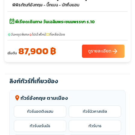
พิพิธภัณฑ์อังกฤษ - บิ๊กเบน - บักกิ้งแฮม
event_available
พีเรียดเดินทาง วันเฉลิมพระชนมพรรษา ร.10
วันหยุดพิเศษ
โปรไฟไหม้
ที่เหลือน้อย
sunny
local_fire_department
confirmation_number
87,900 ฿
arrow_forward
ดูรายละเอียด
เริ่มต้น
ลิงก์ทัวร์ที่เกี่ยวข้อง
ทัวร์อังกฤษ ตามเมือง
location_on
ทัวร์นอตติงแฮม
ทัวร์นิวคาสเซิล
ทัวร์บอร์นมัธ
ทัวร์บาธ