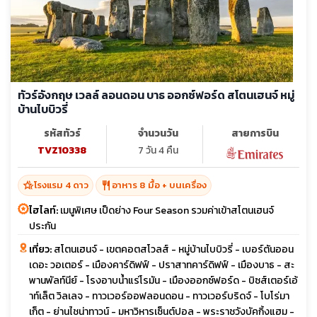
ทัวร์อังกฤษ เวลล์ ลอนดอน บาธ ออกซ์ฟอร์ด สโตนเฮนจ์ หมู่
บ้านไบบิวรี่
รหัสทัวร์
จำนวนวัน
สายการบิน
TVZ10338
7 วัน 4 คืน
hotel_class
restaurant
โรงแรม 4 ดาว
อาหาร 8 มื้อ + บนเครื่อง
ไฮไลท์:
เมนูพิเศษ เป็ดย่าง Four Season รวมค่าเข้าสโตนเฮนจ์
ประกัน
เที่ยว:
สโตนเฮนจ์ - เขตคอตสโวลส์ - หมู่บ้านไบบิวรี่ - เบอร์ตันออน
เดอะ วอเตอร์ - เมืองคาร์ดิฟฟ์ - ปราสาทคาร์ดิฟฟ์ - เมืองบาธ - สะ
พานพัลท์นีย์ - โรงอาบน้ำแร่โรมัน - เมืองออกซ์ฟอร์ด - บิซส์เตอร์เอ้
าท์เล็ต วิลเลจ - ทาวเวอร์ออฟลอนดอน - ทาวเวอร์บริดจ์ - โบโร่มา
เก็ต - ย่านไชน่าทาวน์ - มหาวิหารเซ็นต์ปอล - พระราชวังบัคกิ้งแฮม -