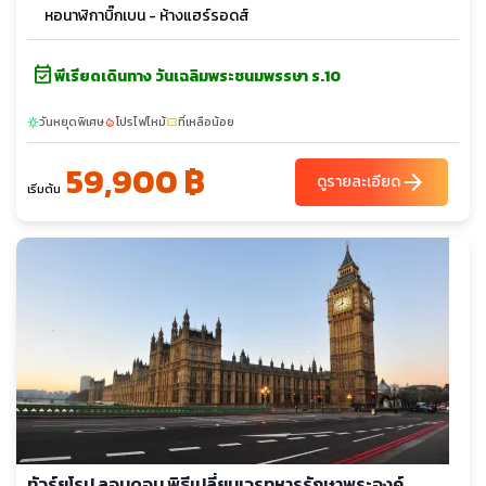
หอนาฬิกาบิ๊กเบน - ห้างแฮร์รอดส์
event_available
พีเรียดเดินทาง วันเฉลิมพระชนมพรรษา ร.10
วันหยุดพิเศษ
โปรไฟไหม้
ที่เหลือน้อย
sunny
local_fire_department
confirmation_number
59,900 ฿
arrow_forward
ดูรายละเอียด
เริ่มต้น
ทัวร์ยุโรป ลอนดอน พิธีเปลี่ยนเวรทหารรักษาพระองค์