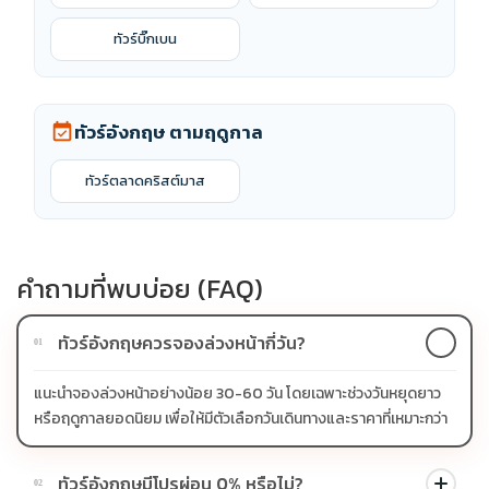
ทัวร์บิ๊กเบน
ทัวร์อังกฤษ ตามฤดูกาล
event_available
ทัวร์ตลาดคริสต์มาส
คำถามที่พบบ่อย (FAQ)
ทัวร์อังกฤษควรจองล่วงหน้ากี่วัน?
01
แนะนำจองล่วงหน้าอย่างน้อย 30-60 วัน โดยเฉพาะช่วงวันหยุดยาว
หรือฤดูกาลยอดนิยม เพื่อให้มีตัวเลือกวันเดินทางและราคาที่เหมาะกว่า
ทัวร์อังกฤษมีโปรผ่อน 0% หรือไม่?
02