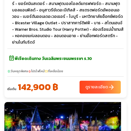
ร์ - ยอร์คมินสเตอร์ - สนามฟุตบอลโอลด์แทรฟฟอร์ด - สนามฟุต
บอลแอนฟิลด์ - อนุสาวรีย์เดอะบีเทิลส์ - สแตรตฟอร์ดอัพออนเอ
วอน - เบอร์ตันออนเดอะวอเธอร์ - ไบบูรี - มหาวิทยาลัยอ็อกซ์ฟอร์ด
- Bicester Village Outlet - ปราสาทคาร์ดิฟฟ์ - บาธ - สโตนเฮนจ์
- Warner Bros. Studio Tour (Harry Potter) - ล่องเรือแม่น้ำเทมส์
- หอคอยแห่งลอนดอน - ลอนดอนอาย - ย่านอ๊อกฟอร์ดสตรีท -
ย่านไนท์บริดจ์
event_available
พีเรียดเดินทาง วันเฉลิมพระชนมพรรษา ร.10
วันหยุดพิเศษ
โปรไฟไหม้
ที่เหลือน้อย
sunny
local_fire_department
confirmation_number
142,900 ฿
arrow_forward
ดูรายละเอียด
เริ่มต้น