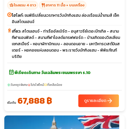
hotel_class
restaurant
โรงแรม 4 ดาว
อาหาร 11 มื้อ + บนเครื่อง
ไฮไลท์:
ชมพิธีเปลี่ยนเวรทหารวังบักกิงแฮม ล่องเรือแม่น้ำเทมส์ เช็ค
อินสโตนเฮนจ์
เที่ยว:
สโตนเฮนจ์ - ท่าเรืออัลเบิร์ต - อนุสาวรีย์เดอะบีทเทิล - สนาม
กีฬาแอนฟิลด์ - สนามกีฬาโอลด์แทรฟฟอร์ด - บ้านเกิดของวิลเลียม
เชกสเปียร์ - หอนาฬิกาบิกเบน - ลอนดอนอาย - มหาวิหารเวสต์มินส
เตอร์ - หอคอยแห่งลอนดอน - พระราชวังบักกิงแฮม - พิพิธภัณฑ์
บริติช
event_available
พีเรียดเดินทาง วันเฉลิมพระชนมพรรษา ร.10
วันหยุดพิเศษ
โปรไฟไหม้
ที่เหลือน้อย
sunny
local_fire_department
confirmation_number
67,888 ฿
arrow_forward
ดูรายละเอียด
เริ่มต้น