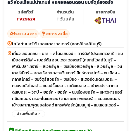
ลว์ ล่องเรือแม่น้ำเทมส์ หอคอยลอนดอน ชมจัตุรัสจอร์จ
รหัสทัวร์
จำนวนวัน
สายการบิน
TVZ9624
11 วัน 8 คืน
hotel_class
restaurant
โรงแรม 4 ดาว
อาหาร 23 มื้อ
ไฮไลท์:
เบอร์ตัน ออนเดอะ วอเตอร์ (คอทส์โวลส์ไบบูรี)
เที่ยว:
ลอนดอน – บาธ – สโตนเฮนจน์ – คาร์ดิฟ (ประเทศเวลล์) - ชม
เมืองคาร์ดิฟ – เบอร์ตัน ออนเดอะ วอเตอร์ (คอทส์โวลส์ไบบูรี –
ฟาร์มปลาเทราซ์ – ลิเวอร์พูล – ชมเมืองลิเวอร์พูล - ลิเวอร์พูล – วิน
เดอร์เมียร์ – ล่องเรือทะเลสาบวินเดอร์เมียร์กลาสโกว์ – ชมเมือง -
กลาสโกลว์ – ชมจัตุรัสจอร์จ – ชมเมือง - สเตอริ่งเอดินเบอระ –
ถนนรอยัลไมลล์ – ถนนปริ๊นเซส - เอดินเบอระ – เข้าชมปราสาทเอ
ดินเบอระ – วิตบี – ยอร์ค - ยอร์ค – ชมเมืองยอร์ค – มหาวิหารยอร์
คมินสเตอร์ ตรอกไดแอกอน (ตามรอยภาพยนตร์) – แมนเชสเตอร์
เข้าชมสนามฟุตบอลโอลด์ แทรฟฟอร์ด(แมนยูฯ) - แมนเชสเตอร์ –
สแตทฟอร์ด อพอน เอวอน – ช้อปปิ้งเอาท์เลต - ลอนดอน - เข้าชม
อ่านเพิ่มเติม
ภายใน Harry Potter Studio (Warner Bros)ชมมหานครลอนดอน -
อิสระชอปปิ้งย่านไนท์บริจด์ - ล่องเรือแม่น้ำเทมส์ – หอคอย
event_available
ลอนดอน – ชมมหานครลอนดอนชิมเป็ดย่างโฟร์ซีซั่น – ช้อปปิ้งถนนอ๊
พีเรียดเดินทาง วันเฉลิมพระชนมพรรษา ร.10