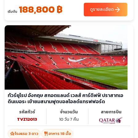
188,800 ฿
arrow_forward
ดูรายละเอียด
เริ่มต้น
ทัวร์ยุโรป อังกฤษ สกอตแลนด์ เวลส์ คาร์ดิฟฟ์ ปราสาทเอ
ดินเบอระ เข้าชมสนามฟุตบอลโอลด์แทรฟฟอร์ด
รหัสทัวร์
จำนวนวัน
สายการบิน
TVZ12013
10 วัน 7 คืน
hotel_class
restaurant
โรงแรม 3 ดาว
อาหาร 18 มื้อ