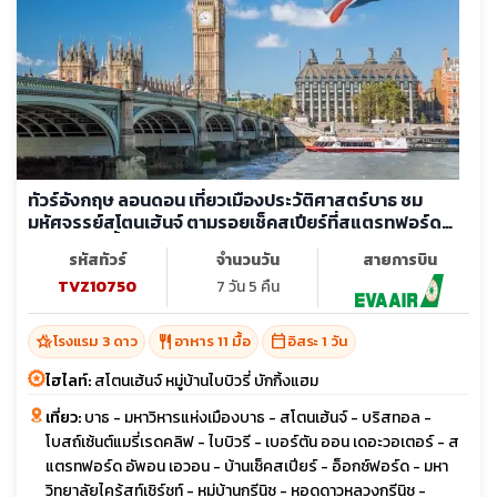
ทัวร์อังกฤษ ลอนดอน เที่ยวเมืองประวัติศาสตร์บาธ ชม
มหัศจรรย์สโตนเฮ้นจ์ ตามรอยเช็คสเปียร์ที่สแตรทฟอร์ด
ล่องเรือแม่น้ำเทมส์ (อิสระ 1 วัน)
รหัสทัวร์
จำนวนวัน
สายการบิน
TVZ10750
7 วัน 5 คืน
hotel_class
restaurant
calendar_today
โรงแรม 3 ดาว
อาหาร 11 มื้อ
อิสระ 1 วัน
ไฮไลท์:
สโตนเฮ้นจ์ หมู่บ้านไบบิวรี่ บักกิ้งแฮม
เที่ยว:
บาธ - มหาวิหารแห่งเมืองบาธ - สโตนเฮ้นจ์ - บริสทอล -
โบสถ์เซ้นต์แมรี่เรดคลิฟ - ไบบิวรี - เบอร์ตัน ออน เดอะวอเตอร์ - ส
แตรทฟอร์ด อัพอน เอวอน - บ้านเช็คสเปียร์ - อ็อกซ์ฟอร์ด - มหา
วิทยาลัยไคร้สท์เชิร์ชท์ - หมู่บ้านกรีนิช - หอดูดาวหลวงกรีนิช -