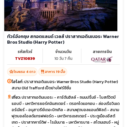
ทัวร์อังกฤษ สกอตแลนด์ เวลส์ ปราสาทเอดินเบอระ Warner
Bros Studio (Harry Potter)
รหัสทัวร์
จำนวนวัน
สายการบิน
TVZ10839
10 วัน 7 คืน
hotel_class
restaurant
โรงแรม 4 ดาว
อาหาร 19 มื้อ
ไฮไลท์:
ปราสาทเอดินเบอระ Warner Bros Studio (Harry Potter)
สนาม Old Trafford เป็ดย่างโฟร์ซีซั่น
เที่ยว:
ปราสาทเอดินเบอระ - คาร์ตันฮิลล์ - ถนนปริ้นซ์ - โบสถ์วิตบี
แอบบี - มหาวิหารยอร์คมินสเตอร์ - ตรอกไดแอกอน - ล่องเรือวินเด
อร์เมียร์ - อนุสาวรีย์เดอะบิทเทิล - สนามฟุตบอลแอนด์ฟิลด์ - สนาม
ฟุตบอลโอลด์แทรฟฟอร์ด - มหาวิหารเชสเตอร์ - ประตูเมืองอีสต์
เกต - ปราสาทคาร์ดิฟ - โรมันบาธ - มหาวิหารบาธ - สโตนเฮนจ์ - หมู่