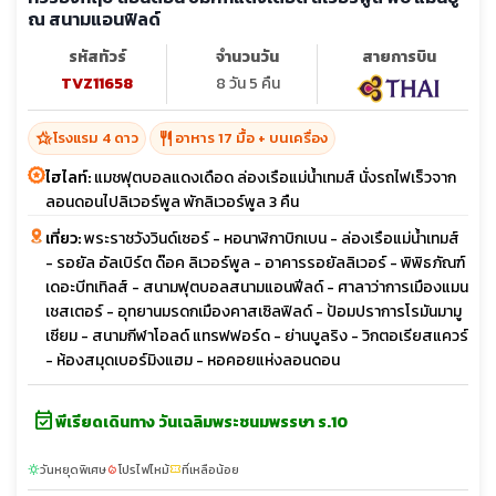
ณ สนามแอนฟิลด์
รหัสทัวร์
จำนวนวัน
สายการบิน
TVZ11658
8 วัน 5 คืน
hotel_class
restaurant
โรงแรม 4 ดาว
อาหาร 17 มื้อ + บนเครื่อง
ไฮไลท์:
แมชฟุตบอลแดงเดือด ล่องเรือแม่น้ำเทมส์ นั่งรถไฟเร็วจาก
ลอนดอนไปลิเวอร์พูล พักลิเวอร์พูล 3 คืน
เที่ยว:
พระราชวังวินด์เซอร์ - หอนาฬิกาบิกเบน - ล่องเรือแม่น้ำเทมส์
- รอยัล อัลเบิร์ต ด๊อค ลิเวอร์พูล - อาคารรอยัลลิเวอร์ - พิพิธภัณฑ์
เดอะบีทเทิลส์ - สนามฟุตบอลสนามแอนฟีลด์ - ศาลาว่าการเมืองแมน
เชสเตอร์ - อุทยานมรดกเมืองคาสเซิลฟิลด์ - ป้อมปราการโรมันมามู
เซียม - สนามกีฬาโอลด์ แทรฟฟอร์ด - ย่านบูลริง - วิกตอเรียสแควร์
- ห้องสมุดเบอร์มิงแฮม - หอคอยแห่งลอนดอน
event_available
พีเรียดเดินทาง วันเฉลิมพระชนมพรรษา ร.10
วันหยุดพิเศษ
โปรไฟไหม้
ที่เหลือน้อย
sunny
local_fire_department
confirmation_number