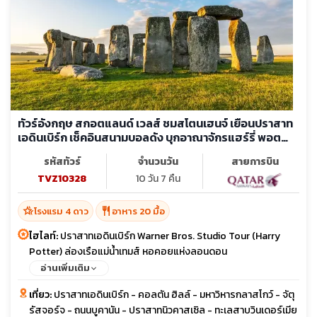
ทัวร์อังกฤษ สกอตแลนด์ เวลส์ ชมสโตนเฮนจ์ เยือนปราสาท
เอดินเบิร์ก เช็คอินสนามบอลดัง บุกอาณาจักรแฮร์รี่ พอต
เตอร์
รหัสทัวร์
จำนวนวัน
สายการบิน
TVZ10328
10 วัน 7 คืน
hotel_class
restaurant
โรงแรม 4 ดาว
อาหาร 20 มื้อ
ไฮไลท์:
ปราสาทเอดินเบิร์ก Warner Bros. Studio Tour (Harry
Potter) ล่องเรือแม่น้ำเทมส์ หอคอยแห่งลอนดอน
อ่านเพิ่มเติม
เที่ยว:
ปราสาทเอดินเบิร์ก - คอลตัน ฮิลล์ - มหาวิหารกลาสโกว์ - จัตุ
รัสจอร์จ - ถนนบูคานัน - ปราสาทนิวคาสเซิล - ทะเลสาบวินเดอร์เมีย