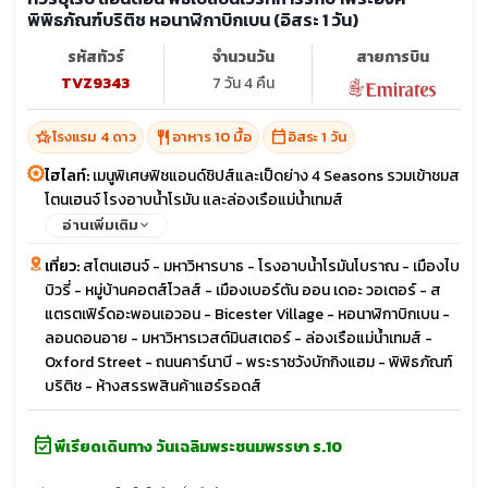
พิพิธภัณฑ์บริติช หอนาฬิกาบิกเบน (อิสระ 1 วัน)
รหัสทัวร์
จำนวนวัน
สายการบิน
TVZ9343
7 วัน 4 คืน
hotel_class
restaurant
calendar_today
โรงแรม 4 ดาว
อาหาร 10 มื้อ
อิสระ 1 วัน
ไฮไลท์:
เมนูพิเศษฟิชแอนด์ชิปส์และเป็ดย่าง 4 Seasons รวมเข้าชมส
โตนเฮนจ์ โรงอาบน้ำโรมัน และล่องเรือแม่น้ำเทมส์
อ่านเพิ่มเติม
เที่ยว:
สโตนเฮนจ์ - มหาวิหารบาธ - โรงอาบน้ำโรมันโบราณ - เมืองไบ
บิวรี่ - หมู่บ้านคอตส์โวลส์ - เมืองเบอร์ตัน ออน เดอะ วอเตอร์ - ส
แตรตเฟิร์ดอะพอนเอวอน - Bicester Village - หอนาฬิกาบิกเบน -
ลอนดอนอาย - มหาวิหารเวสต์มินสเตอร์ - ล่องเรือแม่น้ำเทมส์ -
Oxford Street - ถนนคาร์นาบี - พระราชวังบักกิงแฮม - พิพิธภัณฑ์
บริติช - ห้างสรรพสินค้าแฮร์รอดส์
event_available
พีเรียดเดินทาง วันเฉลิมพระชนมพรรษา ร.10