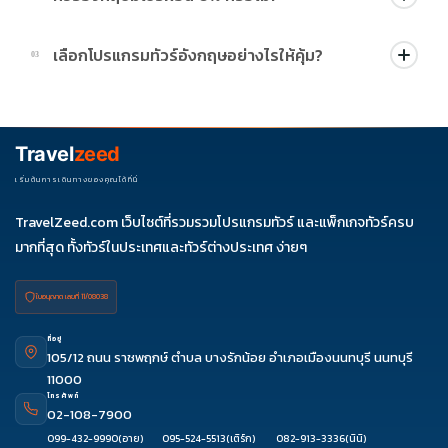
บางโปรแกรมมีโปรผ่อน 0% หรือโปรโมชั่นบัตรเครดิตตามเงื่อนไขที่
เลือกโปรแกรมทัวร์อังกฤษอย่างไรให้คุ้ม?
03
บริษัทกำหนด สามารถดูสัญลักษณ์โปรโมชั่นในรายการทัวร์แต่ละ
รายการได้
ควรดูจำนวนวัน ไฮไลต์ที่รวมจริง โรงแรม สายการบิน มื้ออาหาร และ
ช่วงราคา ไม่ควรเทียบจากราคาต่ำสุดเพียงอย่างเดียว
Travel
zeed
เริ่มต้นการเดินทางของคุณได้ที่นี่
TravelZeed.com เว็บไซต์ที่รวมรวมโปรแกรมทัวร์ และแพ็กเกจทัวร์ครบ
มากที่สุด ทั้งทัวร์ในประเทศและทัวร์ต่างประเทศ ง่ายๆ
ใบอนุญาต เลขที่ 11/08038
ที่อยู่
105/12 ถนน ราชพฤกษ์ ตำบล บางรักน้อย อำเภอเมืองนนทบุรี นนทบุรี
11000
โทรศัพท์
02-108-7900
ดูรีวิว
โทรจองทัวร์
จองผ่านแชท
จองผ่านไลน์
099-432-9990
(อาย)
095-524-5513
(เติร์ก)
082-913-3336
(นินิ)