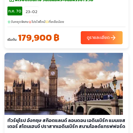
อกฟอร์ด
ก.ค. 70
23-02
วันหยุดพิเศษ
โปรไฟไหม้
ที่เหลือน้อย
sunny
local_fire_department
confirmation_number
179,900 ฿
arrow_forward
ดูรายละเอียด
เริ่มต้น
ทัวร์ยุโรป อังกฤษ สก๊อตแลนด์ ลอนดอน เอดินเบิร์ก แมนเชส
เตอร์ สโตนเฮนจ์ ปราสาทเอดินเบิร์ก สนามโอลด์แทรฟฟอร์ด