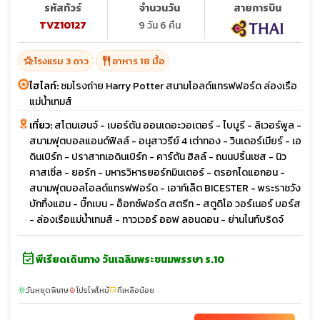
รหัสทัวร์
จำนวนวัน
สายการบิน
TVZ10127
9 วัน 6 คืน
hotel_class
restaurant
โรงแรม 3 ดาว
อาหาร 18 มื้อ
ไฮไลท์:
ชมโรงถ่าย Harry Potter สนามโอลด์แทรฟฟอร์ด ล่องเรือ
แม่น้ำเทมส์
เที่ยว:
สโตนเฮนจ์ - เบอร์ตัน ออนเดอะวอเตอร์ - ไบบูรี - ลิเวอร์พูล -
สนามฟุตบอลแอนด์ฟิลล์ - อนุสาวรีย์ 4 เต่าทอง - วินเดอร์เมียร์ - เอ
ดินเบิร์ก - ปราสาทเอดินเบิร์ก - คาร์ตัน ฮิลล์ - ถนนปริ้นเซส - นิว
คาสเซิ่ล - ยอร์ก - มหารวิหารยอร์กมินเตอร์ - ตรอกไดแอกอน -
สนามฟุตบอลโอลด์แทรฟฟอร์ด - เอาท์เล็ต BICESTER - พระราชวัง
บักกิ้งแฮม - บิ๊กเบน - อ็อกซ์ฟอร์ด สตรีท - สตูดิโอ วอร์เนอร์ บอร์ส
- ล่องเรือแม่น้ำเทมส์ - ทาวเวอร์ ออฟ ลอนดอน - ย่านไนท์บริดจ์
event_available
พีเรียดเดินทาง วันเฉลิมพระชนมพรรษา ร.10
วันหยุดพิเศษ
โปรไฟไหม้
ที่เหลือน้อย
sunny
local_fire_department
confirmation_number