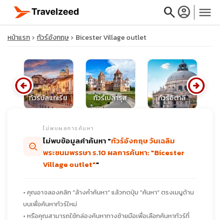
search
account_circle
menu
หน้าแรก
ทัวร์อังกฤษ
Bicester Village outlet
arrow_circle_left
arrow_circle_right
close
ย
ทัวร์บัลแกเรีย
ทัวร์เบลารุส
ทัวร์อิตาลี
ทั
travel_explore
ไม่พบผลการค้นหา
ไม่พบข้อมูลคำค้นหา "
ทัวร์อังกฤษ วันเฉลิม
calendar_month
พระชนมพรรษา ร.10 ผลการค้นหา: "Bicester
Village outlet"
"
search
• คุณอาจลองคลิก "ล้างคำค้นหา" แล้วกดปุ่ม "ค้นหา" ตรงเมนูด้าน
บนเพื่อค้นหาทัวร์ใหม่
• หรือคุณสามารถใช้กล่องค้นหาทางซ้ายมือเพื่อเลือกค้นหาทัวร์ที่