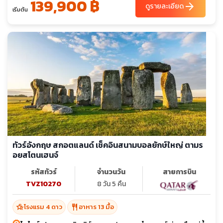
139,900 ฿
arrow_forward
ดูรายละเอียด
เริ่มต้น
ทัวร์อังกฤษ สกอตแลนด์ เช็คอินสนามบอลยักษ์ใหญ่ ตามร
อยสโตนเฮนจ์
รหัสทัวร์
จำนวนวัน
สายการบิน
TVZ10270
8 วัน 5 คืน
hotel_class
restaurant
โรงแรม 4 ดาว
อาหาร 13 มื้อ