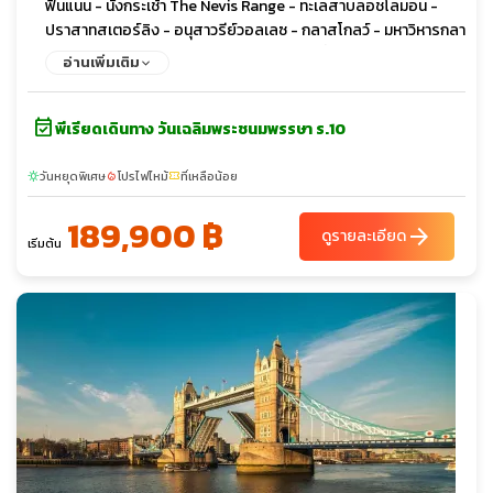
ฟินแนน - นั่งกระเช้า The Nevis Range - ทะเลสาบลอชโลมอน -
ปราสาทสเตอร์ลิง - อนุสาวรีย์วอลเลซ - กลาสโกลว์ - มหาวิหารกลา
สโกว์ – หอประชุมไคลด์ – ถนนบูคานัน – ช้อปปิ้งเอาท์เลต - เอดินเบ
อ่านเพิ่มเติม
อระ – ดีนวิลเลจ – พระราชวังฮอลีรูด – โรงกลั่นวิสกี้แบบจำลอง
event_available
พีเรียดเดินทาง วันเฉลิมพระชนมพรรษา ร.10
วันหยุดพิเศษ
โปรไฟไหม้
ที่เหลือน้อย
sunny
local_fire_department
confirmation_number
189,900 ฿
arrow_forward
ดูรายละเอียด
เริ่มต้น