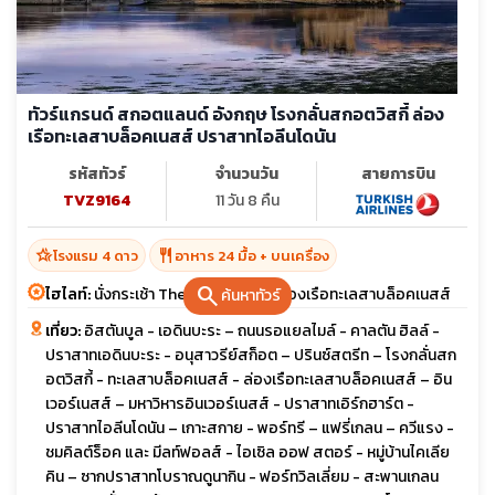
ทัวร์แกรนด์ สกอตแลนด์ อังกฤษ โรงกลั่นสกอตวิสกี้ ล่อง
เรือทะเลสาบล็อคเนสส์ ปราสาทไอลีนโดนัน
รหัสทัวร์
จำนวนวัน
สายการบิน
TVZ9164
11 วัน 8 คืน
hotel_class
restaurant
โรงแรม 4 ดาว
อาหาร 24 มื้อ + บนเครื่อง
search
ไฮไลท์:
นั่งกระเช้า The Nevis Range ล่องเรือทะเลสาบล็อคเนสส์
ค้นหาทัวร์
เที่ยว:
อิสตันบูล - เอดินบะระ – ถนนรอแยลไมล์ - คาลตัน ฮิลล์ -
ปราสาทเอดินบะระ - อนุสาวรีย์สก็อต – ปรินซ์สตรีท – โรงกลั่นสก
อตวิสกี้ - ทะเลสาบล็อคเนสส์ - ล่องเรือทะเลสาบล็อคเนสส์ – อิน
เวอร์เนสส์ – มหาวิหารอินเวอร์เนสส์ - ปราสาทเอิร์กฮาร์ต -
ปราสาทไอลีนโดนัน – เกาะสกาย - พอร์ทรี – แฟรี่เกลน – ควีแรง -
ชมคิลต์ร็อค และ มีลท์ฟอลส์ - ไอเซิล ออฟ สตอร์ - หมู่บ้านไคเลีย
คิน – ซากปราสาทโบราณดูนากิน - ฟอร์ทวิลเลี่ยม - สะพานเกลน