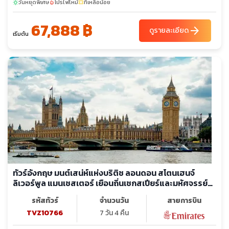
วันหยุดพิเศษ
โปรไฟไหม้
ที่เหลือน้อย
sunny
local_fire_department
confirmation_number
67,888 ฿
arrow_forward
ดูรายละเอียด
เริ่มต้น
ทัวร์อังกฤษ มนต์เสน่ห์แห่งบริติช ลอนดอน สโตนเฮนจ์
ลิเวอร์พูล แมนเชสเตอร์ เยือนถิ่นเชกสเปียร์และมหัศจรรย์
สถาปัตยกรรมระดับโลก
รหัสทัวร์
จำนวนวัน
สายการบิน
TVZ10766
7 วัน 4 คืน