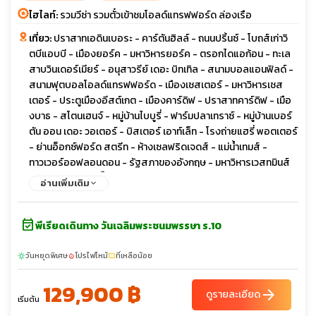
ไฮไลท์:
รวมวีซ่า รวมตั๋วเข้าชมโอลด์แทรฟฟอร์ด ล่องเรือ
เที่ยว:
ปราสาทเอดินเบอระ - คาร์ตันฮิลล์ - ถนนปริ้นซ์ - โบถส์เก่าวิ
ตบีแอบบี - เมืองยอร์ค - มหาวิหารยอร์ค - ตรอกไดแอก้อน - ทะเล
สาบวินเดอร์เมียร์ - อนุสาวรีย์ เดอะ บิทเทิล - สนามบอลแอนฟิลด์ -
สนามฟุตบอลโอลด์แทรฟฟอร์ด - เมืองเชสเตอร์ - มหาวิหารเชส
เตอร์ - ประตูเมืองอีสต์เกต - เมืองคาร์ดิฟ - ปราสาทคาร์ดิฟ - เมือ
งบาธ - สโตนเฮนจ์ - หมู่บ้านไบบูรี่ - ฟาร์มปลาเทราซ์ - หมู่บ้านเบอร์
ตัน ออน เดอะ วอเตอร์ - บิสเตอร์ เอาท์เล็ท - โรงถ่ายแฮรี่ พอตเตอร์
- ย่านอ็อกซ์ฟอร์ด สตรีท - ห้างเซลฟริดเจดส์ - แม่น้ำเทมส์ -
ทาวเวอร์ออฟลอนดอน - รัฐสภาของอังกฤษ - มหาวิหารเวสทมินส์
เตอร์ - หอนาฬิกาบิ๊กเบน - จัตุรัสทราฟัลการ์ - มหาวิหารเซนต์พอลส์
อ่านเพิ่มเติม
- สะพานทาวเวอร์บริดจ์ - พระราชวังบักกิ้งแฮม - ย่านไนท์บริดจ์
event_available
พีเรียดเดินทาง วันเฉลิมพระชนมพรรษา ร.10
วันหยุดพิเศษ
โปรไฟไหม้
ที่เหลือน้อย
sunny
local_fire_department
confirmation_number
129,900 ฿
arrow_forward
ดูรายละเอียด
เริ่มต้น