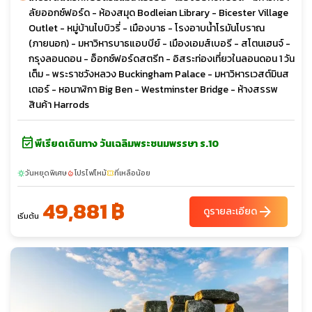
ลัยออกซ์ฟอร์ด - ห้องสมุด Bodleian Library - Bicester Village
Outlet - หมู่บ้านไบบิวรี่ - เมืองบาธ - โรงอาบน้ำโรมันโบราณ
(ภายนอก) - มหาวิหารบาธแอบบีย์ - เมืองเอมส์เบอรี - สโตนเฮนจ์ -
กรุงลอนดอน - อ็อกซ์ฟอร์ดสตรีท - อิสระท่องเที่ยวในลอนดอน 1 วัน
เต็ม - พระราชวังหลวง Buckingham Palace - มหาวิหารเวสต์มินส
เตอร์ - หอนาฬิกา Big Ben - Westminster Bridge - ห้างสรรพ
สินค้า Harrods
event_available
พีเรียดเดินทาง วันเฉลิมพระชนมพรรษา ร.10
วันหยุดพิเศษ
โปรไฟไหม้
ที่เหลือน้อย
sunny
local_fire_department
confirmation_number
49,881 ฿
arrow_forward
ดูรายละเอียด
เริ่มต้น