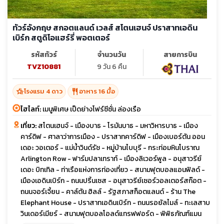
ทัวร์อังกฤษ สกอตแลนด์ เวลส์ สโตนเฮนจ์ ปราสาทเอดิน
เบิร์ก สตูดิโอแฮร์รี่ พอตเตอร์
รหัสทัวร์
จำนวนวัน
สายการบิน
TVZ10881
9 วัน 6 คืน
hotel_class
restaurant
โรงแรม 4 ดาว
อาหาร 16 มื้อ
ไฮไลท์:
เมนูพิเศษ เป็ดย่างโฟร์ซีซั่น ล่องเรือ
เที่ยว:
สโตนเฮนจ์ - เมืองบาธ - โรมันบาธ - มหาวิหารบาธ - เมือง
คาร์ดิฟ - ศาลาว่าการเมือง - ปราสาทคาร์ดิฟ - เมืองเบอร์ตัน ออน
เดอะ วอเตอร์ - แม่น้ำวินด์รัช - หมู่บ้านไบบุรี - กระท่อมหินโบราณ
Arlington Row - ฟาร์มปลาเทราท์ - เมืองลิเวอร์พูล - อนุสาวรีย์
เดอะ บิทเทิล - ท่าเรือแห่งการท่องเที่ยว - สนามฟุตบอลแอนฟิลด์ -
เมืองเอดินเบิร์ก - ถนนปริ้นเซส - อนุสาวรีย์เซอร์วอลเตอร์สก๊อต -
ถนนจอร์เจี้ยน - คาล์ตัน ฮิลล์ - รัฐสภาสก็อตแลนด์ - ร้าน The
Elephant House - ปราสาทเอดินเบิร์ก - ถนนรอยัลไมล์ - ทะเลสาบ
วินเดอร์เมียร์ - สนามฟุตบอลโอลด์แทรฟฟอร์ด - พิพิธภัณฑ์แมน