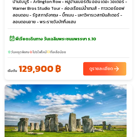
บ้านไบบูรี - Arlington Row - หมู่บ้านเบอร์ตัน ออน เดอะ วอเตอร์ -
Warner Bros Studio Tour - ล่องเรือแม่น้ำเทมส์ - ทาวเวอร์ออฟ
ลอนดอน - รัฐสภาอังกฤษ - บิ๊กเบน - มหาวิหารเวสทมินส์เตอร์ -
ลอนดอนอาย - พระราชวังบักกิ้งแฮม
event_available
พีเรียดเดินทาง วันเฉลิมพระชนมพรรษา ร.10
วันหยุดพิเศษ
โปรไฟไหม้
ที่เหลือน้อย
sunny
local_fire_department
confirmation_number
129,900 ฿
arrow_forward
ดูรายละเอียด
เริ่มต้น