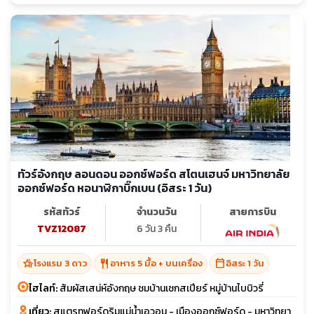
ทัวร์อังกฤษ ลอนดอน ออกซ์ฟอร์ด สโตนเฮนจ์ มหาวิทยาลัย
ออกซ์ฟอร์ด หอนาฬิกาบิ๊กเบน (อิสระ 1 วัน)
รหัสทัวร์
จำนวนวัน
สายการบิน
TVZ12087
6 วัน 3 คืน
hotel_class
restaurant
calendar_today
โรงแรม 3 ดาว
อาหาร 5 มื้อ + บนเครื่อง
อิสระ 1 วัน
ไฮไลท์:
สัมผัสเสน่ห์อังกฤษ ชมบ้านเชกสเปียร์ หมู่บ้านไบบิวรี่
เที่ยว:
สแตรทฟอร์ดริมแม่น้ำเอวอน - เมืองออกซ์ฟอร์ด - มหาวิทยา