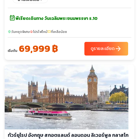
Outlet - เลสเตอร์ - สนามคิงส์ พาวเวอร์ - แมนเชสเตอร์
event_available
พีเรียดเดินทาง วันเฉลิมพระชนมพรรษา ร.10
วันหยุดพิเศษ
โปรไฟไหม้
ที่เหลือน้อย
sunny
local_fire_department
confirmation_number
69,999 ฿
arrow_forward
ดูรายละเอียด
เริ่มต้น
ทัวร์ยุโรป อังกฤษ สกอตแลนด์ ลอนดอน ลิเวอร์พูล กลาสโก