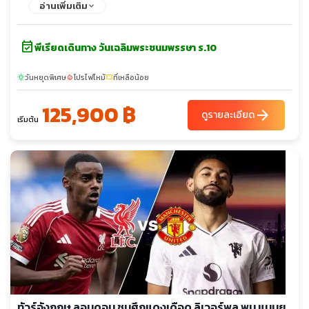
เชสเตอร์ยูไนเต็ด - เมืองสแตรทฟอร์ด อัพพอน เอวอน - บ้านเกิดวิล
อ่านเพิ่มเติม
เลี่ยมเชคสเปียร์ส - Bicester Outlet - Warner Bros Studio
London Harry Potter Tour - ห้างเซลฟริเจดส์ - ห้างมาร์ค แอนด์
event_available
สเปนเซอร์ - ห้างพรีมาค - ถนนอ็อกซ์ฟอร์ด - ล่องเรือแม่น้ำเทมส์ -
พีเรียดเดินทาง วันเฉลิมพระชนมพรรษา ร.10
ทาวเวอร์ออฟลอนดอน - รัฐสภาอังกฤษ - จัตุรัสรัฐสภา - มหาวิหาร
เวสทมินส์เตอร์ - หอนาฬิกาบิ๊กเบน - ถนนดาวน์นิง - จตุรัสทราฟัล
วันหยุดพิเศษ
โปรไฟไหม้
ที่เหลือน้อย
sunny
local_fire_department
confirmation_number
การ์ - มหาวิหารเซนต์พอลส์ - สะพานทาวเวอร์บริดจ์ - พระราชวังบัก
125,900 ฿
กิ้งแฮม - ย่านไนท์บริดจ์
arrow_forward
ดูรายละเอียด
เริ่มต้น
ทัวร์อังกฤษ ลอนดอน ชมศึกแดงเดือด ลิเวอร์พูล พบ แมนยู