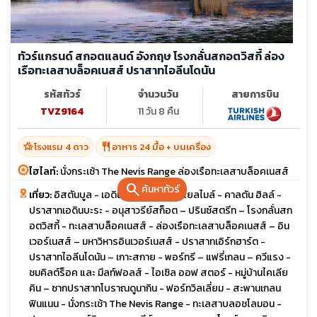
ทัวร์แกรนด์ สกอตแลนด์ อังกฤษ โรงกลั่นสกอตวิสกี้ ล่อง
เรือทะเลสาบล็อคเนสส์ ปราสาทไอลีนโดนัน
รหัสทัวร์
จำนวนวัน
สายการบิน
TVZ9164
11 วัน 8 คืน
hotel_class
restaurant
โรงแรม 4 ดาว
อาหาร 24 มื้อ + บนเครื่อง
ไฮไลท์:
นั่งกระเช้า The Nevis Range ล่องเรือทะเลสาบล็อคเนสส์
search
ค้นหาทัวร์
เที่ยว:
อิสตันบูล - เอดินบะระ – ถนนรอแยลไมล์ - คาลตัน ฮิลล์ -
ปราสาทเอดินบะระ - อนุสาวรีย์สก็อต – ปรินซ์สตรีท – โรงกลั่นสก
อตวิสกี้ - ทะเลสาบล็อคเนสส์ - ล่องเรือทะเลสาบล็อคเนสส์ – อิน
เวอร์เนสส์ – มหาวิหารอินเวอร์เนสส์ - ปราสาทเอิร์กฮาร์ต -
ปราสาทไอลีนโดนัน – เกาะสกาย - พอร์ทรี – แฟรี่เกลน – ควีแรง -
ชมคิลต์ร็อค และ มีลท์ฟอลส์ - ไอเซิล ออฟ สตอร์ - หมู่บ้านไคเลีย
คิน – ซากปราสาทโบราณดูนากิน - ฟอร์ทวิลเลี่ยม - สะพานเกลน
ฟินแนน - นั่งกระเช้า The Nevis Range - ทะเลสาบลอชโลมอน -