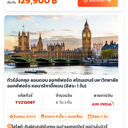
129,900 ฿
arrow_forward
ดูรายละเอียด
เริ่มต้น
ทัวร์อังกฤษ ลอนดอน ออกซ์ฟอร์ด สโตนเฮนจ์ มหาวิทยาลัย
ออกซ์ฟอร์ด หอนาฬิกาบิ๊กเบน (อิสระ 1 วัน)
รหัสทัวร์
จำนวนวัน
สายการบิน
TVZ12087
6 วัน 3 คืน
hotel_class
restaurant
calendar_today
โรงแรม 3 ดาว
อาหาร 5 มื้อ + บนเครื่อง
อิสระ 1 วัน
ไฮไลท์:
สัมผัสเสน่ห์อังกฤษ ชมบ้านเชกสเปียร์ หมู่บ้านไบบิวรี่