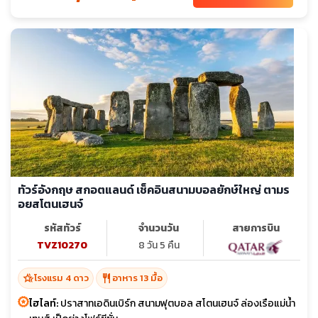
ทัวร์อังกฤษ สกอตแลนด์ เช็คอินสนามบอลยักษ์ใหญ่ ตามร
อยสโตนเฮนจ์
รหัสทัวร์
จำนวนวัน
สายการบิน
TVZ10270
8 วัน 5 คืน
hotel_class
restaurant
โรงแรม 4 ดาว
อาหาร 13 มื้อ
ไฮไลท์:
ปราสาทเอดินเบิร์ก สนามฟุตบอล สโตนเฮนจ์ ล่องเรือแม่น้ำ