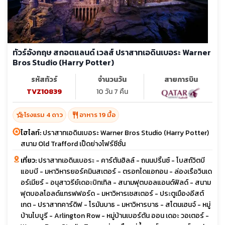
ทัวร์อังกฤษ สกอตแลนด์ เวลส์ ปราสาทเอดินเบอระ Warner
Bros Studio (Harry Potter)
รหัสทัวร์
จำนวนวัน
สายการบิน
TVZ10839
10 วัน 7 คืน
hotel_class
restaurant
โรงแรม 4 ดาว
อาหาร 19 มื้อ
ไฮไลท์:
ปราสาทเอดินเบอระ Warner Bros Studio (Harry Potter)
สนาม Old Trafford เป็ดย่างโฟร์ซีซั่น
เที่ยว:
ปราสาทเอดินเบอระ - คาร์ตันฮิลล์ - ถนนปริ้นซ์ - โบสถ์วิตบี
แอบบี - มหาวิหารยอร์คมินสเตอร์ - ตรอกไดแอกอน - ล่องเรือวินเด
อร์เมียร์ - อนุสาวรีย์เดอะบิทเทิล - สนามฟุตบอลแอนด์ฟิลด์ - สนาม
ฟุตบอลโอลด์แทรฟฟอร์ด - มหาวิหารเชสเตอร์ - ประตูเมืองอีสต์
เกต - ปราสาทคาร์ดิฟ - โรมันบาธ - มหาวิหารบาธ - สโตนเฮนจ์ - หมู่
บ้านไบบูรี - Arlington Row - หมู่บ้านเบอร์ตัน ออน เดอะ วอเตอร์ -