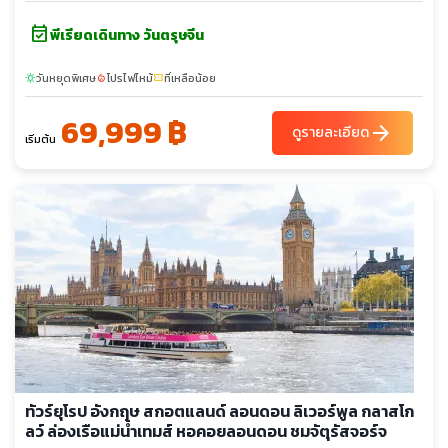
event_available
พีเรียดเดินทาง วันตรุษจีน
วันหยุดพิเศษ
โปรไฟไหม้
ที่เหลือน้อย
sunny
local_fire_department
confirmation_number
69,999 ฿
arrow_forward
ดูรายละเอียด
เริ่มต้น
ทัวร์ยุโรป อังกฤษ สกอตแลนด์ ลอนดอน ลิเวอร์พูล กลาสโก
ลว์ ล่องเรือแม่น้ำเทมส์ หอคอยลอนดอน ชมจัตุรัสจอร์จ