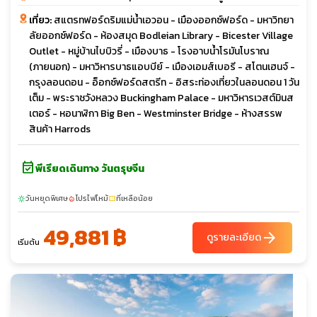
เที่ยว:
สแตรทฟอร์ดริมแม่น้ำเอวอน - เมืองออกซ์ฟอร์ด - มหาวิทยา
ลัยออกซ์ฟอร์ด - ห้องสมุด Bodleian Library - Bicester Village
Outlet - หมู่บ้านไบบิวรี่ - เมืองบาธ - โรงอาบน้ำโรมันโบราณ
(ภายนอก) - มหาวิหารบาธแอบบีย์ - เมืองเอมส์เบอรี - สโตนเฮนจ์ -
กรุงลอนดอน - อ็อกซ์ฟอร์ดสตรีท - อิสระท่องเที่ยวในลอนดอน 1 วัน
เต็ม - พระราชวังหลวง Buckingham Palace - มหาวิหารเวสต์มินส
เตอร์ - หอนาฬิกา Big Ben - Westminster Bridge - ห้างสรรพ
สินค้า Harrods
event_available
พีเรียดเดินทาง วันตรุษจีน
วันหยุดพิเศษ
โปรไฟไหม้
ที่เหลือน้อย
sunny
local_fire_department
confirmation_number
49,881 ฿
arrow_forward
ดูรายละเอียด
เริ่มต้น