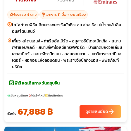
TVZ10766
7 วัน 4 คืน
hotel_class
restaurant
โรงแรม 4 ดาว
อาหาร 11 มื้อ + บนเครื่อง
ไฮไลท์:
ชมพิธีเปลี่ยนเวรทหารวังบักกิงแฮม ล่องเรือแม่น้ำเทมส์ เช็ค
อินสโตนเฮนจ์
เที่ยว:
สโตนเฮนจ์ - ท่าเรืออัลเบิร์ต - อนุสาวรีย์เดอะบีทเทิล - สนาม
กีฬาแอนฟิลด์ - สนามกีฬาโอลด์แทรฟฟอร์ด - บ้านเกิดของวิลเลียม
เชกสเปียร์ - หอนาฬิกาบิกเบน - ลอนดอนอาย - มหาวิหารเวสต์มินส
เตอร์ - หอคอยแห่งลอนดอน - พระราชวังบักกิงแฮม - พิพิธภัณฑ์
บริติช
event_available
พีเรียดเดินทาง วันตรุษจีน
วันหยุดพิเศษ
โปรไฟไหม้
ที่เหลือน้อย
sunny
local_fire_department
confirmation_number
67,888 ฿
arrow_forward
ดูรายละเอียด
เริ่มต้น