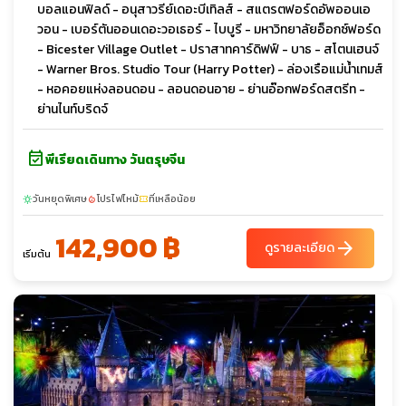
บอลแอนฟิลด์ - อนุสาวรีย์เดอะบีเทิลส์ - สแตรตฟอร์ดอัพออนเอ
วอน - เบอร์ตันออนเดอะวอเธอร์ - ไบบูรี - มหาวิทยาลัยอ็อกซ์ฟอร์ด
- Bicester Village Outlet - ปราสาทคาร์ดิฟฟ์ - บาธ - สโตนเฮนจ์
- Warner Bros. Studio Tour (Harry Potter) - ล่องเรือแม่น้ำเทมส์
- หอคอยแห่งลอนดอน - ลอนดอนอาย - ย่านอ๊อกฟอร์ดสตรีท -
ย่านไนท์บริดจ์
event_available
พีเรียดเดินทาง วันตรุษจีน
วันหยุดพิเศษ
โปรไฟไหม้
ที่เหลือน้อย
sunny
local_fire_department
confirmation_number
142,900 ฿
arrow_forward
ดูรายละเอียด
เริ่มต้น