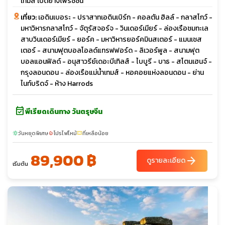
เทมส์ เป็ดย่างโฟร์ซีซั่น
เที่ยว:
เอดินเบอระ - ปราสาทเอดินเบิร์ก - คอลตัน ฮิลล์ - กลาสโกว์ -
มหาวิหารกลาสโกว์ - จัตุรัสจอร์จ - วินเดอร์เมียร์ - ล่องเรือชมทะเล
สาบวินเดอร์เมียร์ - ยอร์ค - มหาวิหารยอร์คมินสเตอร์ - แมนเชส
เตอร์ - สนามฟุตบอลโอลด์แทรฟฟอร์ด - ลิเวอร์พูล - สนามฟุต
บอลแอนฟิลด์ - อนุสาวรีย์เดอะบีเทิลส์ - ไบบูรี - บาธ - สโตนเฮนจ์ -
กรุงลอนดอน - ล่องเรือแม่น้ำเทมส์ - หอคอยแห่งลอนดอน - ย่าน
ไนท์บริดจ์ - ห้าง Harrods
event_available
พีเรียดเดินทาง วันตรุษจีน
วันหยุดพิเศษ
โปรไฟไหม้
ที่เหลือน้อย
sunny
local_fire_department
confirmation_number
89,900 ฿
arrow_forward
ดูรายละเอียด
เริ่มต้น