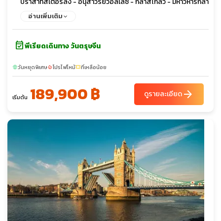
ปราสาทสเตอร์ลิง - อนุสาวรีย์วอลเลซ - กลาสโกลว์ - มหาวิหารกลา
สโกว์ – หอประชุมไคลด์ – ถนนบูคานัน – ช้อปปิ้งเอาท์เลต - เอดินเบ
อ่านเพิ่มเติม
อระ – ดีนวิลเลจ – พระราชวังฮอลีรูด – โรงกลั่นวิสกี้แบบจำลอง
event_available
พีเรียดเดินทาง วันตรุษจีน
วันหยุดพิเศษ
โปรไฟไหม้
ที่เหลือน้อย
sunny
local_fire_department
confirmation_number
189,900 ฿
arrow_forward
ดูรายละเอียด
เริ่มต้น