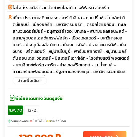
ไฮไลท์:
รวมวีซ่า รวมตั๋วเข้าชมโอลด์แทรฟฟอร์ด ล่องเรือ
เที่ยว:
ปราสาทเอดินเบอระ - คาร์ตันฮิลล์ - ถนนปริ้นซ์ - โบถส์เก่าวิ
ตบีแอบบี - เมืองยอร์ค - มหาวิหารยอร์ค - ตรอกไดแอก้อน - ทะเล
สาบวินเดอร์เมียร์ - อนุสาวรีย์ เดอะ บิทเทิล - สนามบอลแอนฟิลด์ -
สนามฟุตบอลโอลด์แทรฟฟอร์ด - เมืองเชสเตอร์ - มหาวิหารเชส
เตอร์ - ประตูเมืองอีสต์เกต - เมืองคาร์ดิฟ - ปราสาทคาร์ดิฟ - เมือ
งบาธ - สโตนเฮนจ์ - หมู่บ้านไบบูรี่ - ฟาร์มปลาเทราซ์ - หมู่บ้านเบอร์
ตัน ออน เดอะ วอเตอร์ - บิสเตอร์ เอาท์เล็ท - โรงถ่ายแฮรี่ พอตเตอร์
- ย่านอ็อกซ์ฟอร์ด สตรีท - ห้างเซลฟริดเจดส์ - แม่น้ำเทมส์ -
ทาวเวอร์ออฟลอนดอน - รัฐสภาของอังกฤษ - มหาวิหารเวสทมินส์
เตอร์ - หอนาฬิกาบิ๊กเบน - จัตุรัสทราฟัลการ์ - มหาวิหารเซนต์พอลส์
อ่านเพิ่มเติม
- สะพานทาวเวอร์บริดจ์ - พระราชวังบักกิ้งแฮม - ย่านไนท์บริดจ์
event_available
พีเรียดเดินทาง วันตรุษจีน
ก.พ. 70
12-21
วันหยุดพิเศษ
โปรไฟไหม้
ที่เหลือน้อย
sunny
local_fire_department
confirmation_number