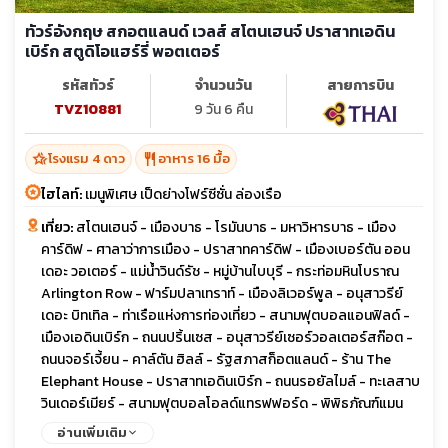
ทัวร์อังกฤษ สกอตแลนด์ เวลส์ สโตนเฮนจ์ ปราสาทเอดิน
เบิร์ก สตูดิโอแฮร์รี่ พอตเตอร์
รหัสทัวร์
จำนวนวัน
สายการบิน
TVZ10881
9 วัน 6 คืน
hotel_class
restaurant
โรงแรม 4 ดาว
อาหาร 16 มื้อ
ไฮไลท์:
เมนูพิเศษ เป็ดย่างโฟร์ซีซั่น ล่องเรือ
เที่ยว:
สโตนเฮนจ์ - เมืองบาธ - โรมันบาธ - มหาวิหารบาธ - เมือง
คาร์ดิฟ - ศาลาว่าการเมือง - ปราสาทคาร์ดิฟ - เมืองเบอร์ตัน ออน
เดอะ วอเตอร์ - แม่น้ำวินด์รัช - หมู่บ้านไบบุรี - กระท่อมหินโบราณ
Arlington Row - ฟาร์มปลาเทราท์ - เมืองลิเวอร์พูล - อนุสาวรีย์
เดอะ บิทเทิล - ท่าเรือแห่งการท่องเที่ยว - สนามฟุตบอลแอนฟิลด์ -
เมืองเอดินเบิร์ก - ถนนปริ้นเซส - อนุสาวรีย์เซอร์วอลเตอร์สก๊อต -
ถนนจอร์เจี้ยน - คาล์ตัน ฮิลล์ - รัฐสภาสก็อตแลนด์ - ร้าน The
Elephant House - ปราสาทเอดินเบิร์ก - ถนนรอยัลไมล์ - ทะเลสาบ
วินเดอร์เมียร์ - สนามฟุตบอลโอลด์แทรฟฟอร์ด - พิพิธภัณฑ์แมน
เชสเตอร์ยูไนเต็ด - เมืองสแตรทฟอร์ด อัพพอน เอวอน - บ้านเกิดวิล
อ่านเพิ่มเติม
เลี่ยมเชคสเปียร์ส - Bicester Outlet - Warner Bros Studio