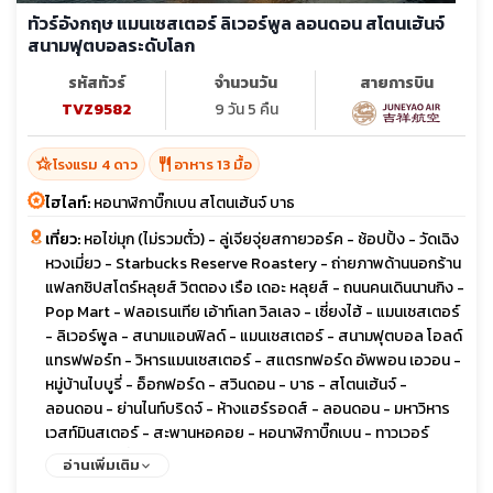
ทัวร์อังกฤษ แมนเชสเตอร์ ลิเวอร์พูล ลอนดอน สโตนเฮ้นจ์
สนามฟุตบอลระดับโลก
รหัสทัวร์
จำนวนวัน
สายการบิน
TVZ9582
9 วัน 5 คืน
hotel_class
restaurant
โรงแรม 4 ดาว
อาหาร 13 มื้อ
ไฮไลท์:
หอนาฬิกาบิ๊กเบน สโตนเฮ้นจ์ บาธ
เที่ยว:
หอไข่มุก (ไม่รวมตั๋ว) - ลู่เจียจุ่ยสกายวอร์ค - ช้อปปิ้ง - วัดเฉิง
หวงเมี่ยว - Starbucks Reserve Roastery - ถ่ายภาพด้านนอกร้าน
แฟลกชิปสโตร์หลุยส์ วิตตอง เรือ เดอะ หลุยส์ - ถนนคนเดินนานกิง -
Pop Mart - ฟลอเรนเทีย เอ้าท์เลท วิลเลจ - เซี่ยงไฮ้ - แมนเชสเตอร์
- ลิเวอร์พูล - สนามแอนฟิลด์ - แมนเชสเตอร์ - สนามฟุตบอล โอลด์
แทรฟฟอร์ท - วิหารแมนเชสเตอร์ - สแตรทฟอร์ด อัพพอน เอวอน -
หมู่บ้านไบบูรี่ - อ็อกฟอร์ด - สวินดอน - บาธ - สโตนเฮ้นจ์ -
ลอนดอน - ย่านไนท์บริดจ์ - ห้างแฮร์รอดส์ - ลอนดอน - มหาวิหาร
เวสท์มินสเตอร์ - สะพานหอคอย - หอนาฬิกาบิ๊กเบน - ทาวเวอร์
บริดจ์ - ช้อปปิ้ง ถนน Oxford - ลอนดอน - Bicester Village
อ่านเพิ่มเติม
Outlet - เลสเตอร์ - สนามคิงส์ พาวเวอร์ - แมนเชสเตอร์