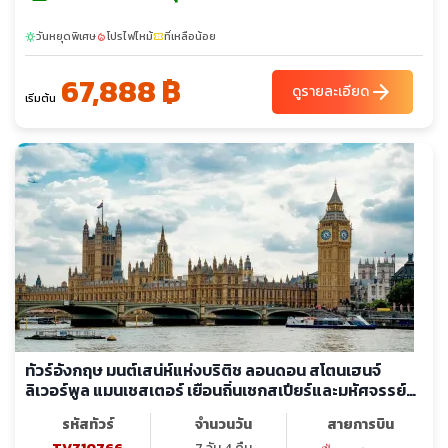
วันหยุดพิเศษ
โปรไฟไหม้
ที่เหลือน้อย
sunny
local_fire_department
confirmation_number
67,888 ฿
arrow_forward
ดูรายละเอียด
เริ่มต้น
ทัวร์อังกฤษ มนต์เสน่ห์แห่งบริติช ลอนดอน สโตนเฮนจ์
ลิเวอร์พูล แมนเชสเตอร์ เยือนถิ่นเชกสเปียร์และมหัศจรรย์
สถาปัตยกรรมระดับโลก
รหัสทัวร์
จำนวนวัน
สายการบิน