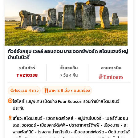
ทัวร์อังกฤษ เวลล์ ลอนดอน บาธ ออกซ์ฟอร์ด สโตนเฮนจ์ หมู่
บ้านไบบิวรี่
รหัสทัวร์
จำนวนวัน
สายการบิน
TVZ10338
7 วัน 4 คืน
hotel_class
restaurant
โรงแรม 4 ดาว
อาหาร 8 มื้อ + บนเครื่อง
ไฮไลท์:
เมนูพิเศษ เป็ดย่าง Four Season รวมค่าเข้าสโตนเฮนจ์
ประกัน
เที่ยว:
สโตนเฮนจ์ - เขตคอตสโวลส์ - หมู่บ้านไบบิวรี่ - เบอร์ตันออน
เดอะ วอเตอร์ - เมืองคาร์ดิฟฟ์ - ปราสาทคาร์ดิฟฟ์ - เมืองบาธ - สะ
พานพัลท์นีย์ - โรงอาบน้ำแร่โรมัน - เมืองออกซ์ฟอร์ด - บิซส์เตอร์เอ้