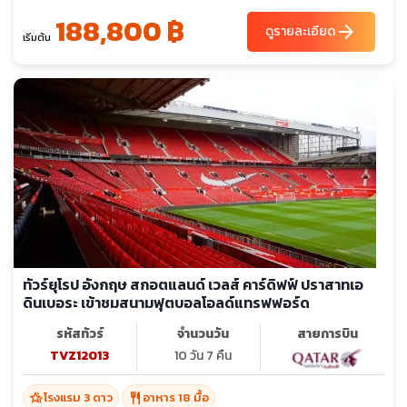
188,800 ฿
arrow_forward
ดูรายละเอียด
เริ่มต้น
ทัวร์ยุโรป อังกฤษ สกอตแลนด์ เวลส์ คาร์ดิฟฟ์ ปราสาทเอ
ดินเบอระ เข้าชมสนามฟุตบอลโอลด์แทรฟฟอร์ด
รหัสทัวร์
จำนวนวัน
สายการบิน
TVZ12013
10 วัน 7 คืน
hotel_class
restaurant
โรงแรม 3 ดาว
อาหาร 18 มื้อ