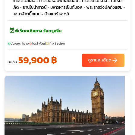
าท์เล็ต วิลเลจ - ทาวเวอร์ออฟลอนดอน - ทาวเวอร์บริดจ์ - โบโร่มา
เก็ต - ย่านไชน่าทาวน์ - มหาวิหารเซ็นต์ปอล - พระราชวังบัคกิ้งแฮม -
หอนาฬิกาบิ๊กเบน - ห้างแฮร์รอดส์
event_available
พีเรียดเดินทาง วันตรุษจีน
วันหยุดพิเศษ
โปรไฟไหม้
ที่เหลือน้อย
sunny
local_fire_department
confirmation_number
59,900 ฿
arrow_forward
ดูรายละเอียด
เริ่มต้น