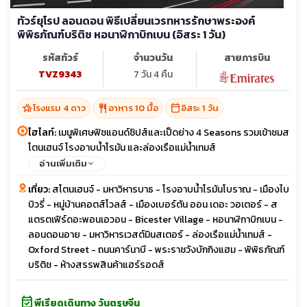
ทัวร์ยุโรป ลอนดอน พิธีเปลี่ยนเวรทหารรักษาพระองค์
พิพิธภัณฑ์บริติช หอนาฬิกาบิกเบน (อิสระ 1 วัน)
รหัสทัวร์
จำนวนวัน
สายการบิน
TVZ9343
7 วัน 4 คืน
hotel_class
restaurant
calendar_today
โรงแรม 4 ดาว
อาหาร 10 มื้อ
อิสระ 1 วัน
ไฮไลท์:
เมนูพิเศษฟิชแอนด์ชิปส์และเป็ดย่าง 4 Seasons รวมเข้าชมส
โตนเฮนจ์ โรงอาบน้ำโรมัน และล่องเรือแม่น้ำเทมส์
อ่านเพิ่มเติม
เที่ยว:
สโตนเฮนจ์ - มหาวิหารบาธ - โรงอาบน้ำโรมันโบราณ - เมืองไบ
บิวรี่ - หมู่บ้านคอตส์โวลส์ - เมืองเบอร์ตัน ออน เดอะ วอเตอร์ - ส
แตรตเฟิร์ดอะพอนเอวอน - Bicester Village - หอนาฬิกาบิกเบน -
ลอนดอนอาย - มหาวิหารเวสต์มินสเตอร์ - ล่องเรือแม่น้ำเทมส์ -
Oxford Street - ถนนคาร์นาบี - พระราชวังบักกิงแฮม - พิพิธภัณฑ์
บริติช - ห้างสรรพสินค้าแฮร์รอดส์
event_available
พีเรียดเดินทาง วันตรุษจีน