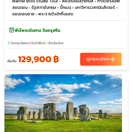
Warner Bros Studio Tour - ล่องเรือแม่น้ำเทมส์ - ทาวเวอร์ออฟ
ลอนดอน - รัฐสภาอังกฤษ - บิ๊กเบน - มหาวิหารเวสทมินส์เตอร์ -
ลอนดอนอาย - พระราชวังบักกิ้งแฮม
event_available
พีเรียดเดินทาง วันตรุษจีน
วันหยุดพิเศษ
โปรไฟไหม้
ที่เหลือน้อย
sunny
local_fire_department
confirmation_number
129,900 ฿
arrow_forward
ดูรายละเอียด
เริ่มต้น