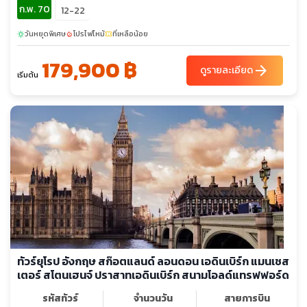
ก.พ. 70
12-22
วันหยุดพิเศษ
โปรไฟไหม้
ที่เหลือน้อย
sunny
local_fire_department
confirmation_number
179,900 ฿
arrow_forward
ดูรายละเอียด
เริ่มต้น
ทัวร์ยุโรป อังกฤษ สก๊อตแลนด์ ลอนดอน เอดินเบิร์ก แมนเชส
เตอร์ สโตนเฮนจ์ ปราสาทเอดินเบิร์ก สนามโอลด์แทรฟฟอร์ด
รหัสทัวร์
จำนวนวัน
สายการบิน