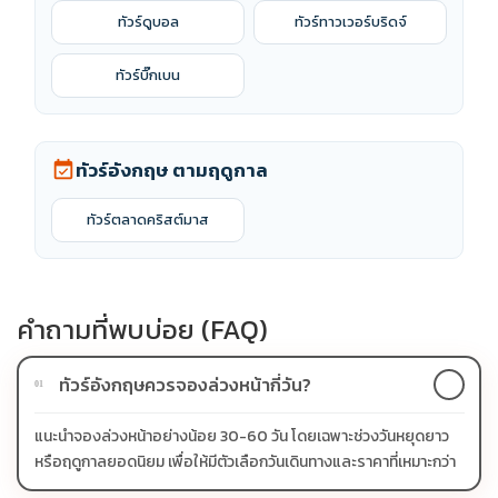
ทัวร์ดูบอล
ทัวร์ทาวเวอร์บริดจ์
ทัวร์บิ๊กเบน
ทัวร์อังกฤษ ตามฤดูกาล
event_available
ทัวร์ตลาดคริสต์มาส
คำถามที่พบบ่อย (FAQ)
ทัวร์อังกฤษควรจองล่วงหน้ากี่วัน?
01
แนะนำจองล่วงหน้าอย่างน้อย 30-60 วัน โดยเฉพาะช่วงวันหยุดยาว
หรือฤดูกาลยอดนิยม เพื่อให้มีตัวเลือกวันเดินทางและราคาที่เหมาะกว่า