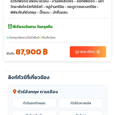
แตรทฟอร์ด อัพอน เอวอน - บ้านเช็คสเปียร์ - อ็อกซ์ฟอร์ด - มหา
วิทยาลัยไคร้สท์เชิร์ชท์ - หมู่บ้านกรีนิช - หอดูดาวหลวงกรีนิช -
พิพิธภัณฑ์อังกฤษ - บิ๊กเบน - บักกิ้งแฮม
event_available
พีเรียดเดินทาง วันตรุษจีน
วันหยุดพิเศษ
โปรไฟไหม้
ที่เหลือน้อย
sunny
local_fire_department
confirmation_number
87,900 ฿
arrow_forward
ดูรายละเอียด
เริ่มต้น
ลิงก์ทัวร์ที่เกี่ยวข้อง
ทัวร์อังกฤษ ตามเมือง
location_on
ทัวร์นอตติงแฮม
ทัวร์นิวคาสเซิล