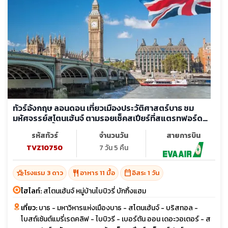
ทัวร์อังกฤษ ลอนดอน เที่ยวเมืองประวัติศาสตร์บาธ ชม
มหัศจรรย์สโตนเฮ้นจ์ ตามรอยเช็คสเปียร์ที่สแตรทฟอร์ด
ล่องเรือแม่น้ำเทมส์ (อิสระ 1 วัน)
รหัสทัวร์
จำนวนวัน
สายการบิน
TVZ10750
7 วัน 5 คืน
hotel_class
restaurant
calendar_today
โรงแรม 3 ดาว
อาหาร 11 มื้อ
อิสระ 1 วัน
ไฮไลท์:
สโตนเฮ้นจ์ หมู่บ้านไบบิวรี่ บักกิ้งแฮม
เที่ยว:
บาธ - มหาวิหารแห่งเมืองบาธ - สโตนเฮ้นจ์ - บริสทอล -
โบสถ์เซ้นต์แมรี่เรดคลิฟ - ไบบิวรี - เบอร์ตัน ออน เดอะวอเตอร์ - ส