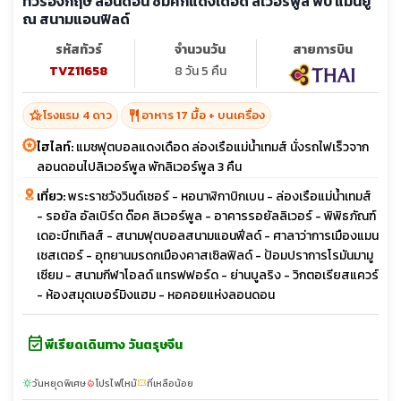
ทัวร์อังกฤษ ลอนดอน ชมศึกแดงเดือด ลิเวอร์พูล พบ แมนยู
ณ สนามแอนฟิลด์
รหัสทัวร์
จำนวนวัน
สายการบิน
TVZ11658
8 วัน 5 คืน
hotel_class
restaurant
โรงแรม 4 ดาว
อาหาร 17 มื้อ + บนเครื่อง
ไฮไลท์:
แมชฟุตบอลแดงเดือด ล่องเรือแม่น้ำเทมส์ นั่งรถไฟเร็วจาก
ลอนดอนไปลิเวอร์พูล พักลิเวอร์พูล 3 คืน
เที่ยว:
พระราชวังวินด์เซอร์ - หอนาฬิกาบิกเบน - ล่องเรือแม่น้ำเทมส์
- รอยัล อัลเบิร์ต ด๊อค ลิเวอร์พูล - อาคารรอยัลลิเวอร์ - พิพิธภัณฑ์
เดอะบีทเทิลส์ - สนามฟุตบอลสนามแอนฟีลด์ - ศาลาว่าการเมืองแมน
เชสเตอร์ - อุทยานมรดกเมืองคาสเซิลฟิลด์ - ป้อมปราการโรมันมามู
เซียม - สนามกีฬาโอลด์ แทรฟฟอร์ด - ย่านบูลริง - วิกตอเรียสแควร์
- ห้องสมุดเบอร์มิงแฮม - หอคอยแห่งลอนดอน
event_available
พีเรียดเดินทาง วันตรุษจีน
วันหยุดพิเศษ
โปรไฟไหม้
ที่เหลือน้อย
sunny
local_fire_department
confirmation_number