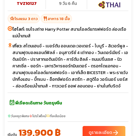
TVZ10127
9 วัน 6 คืน
hotel_class
restaurant
โรงแรม 3 ดาว
อาหาร 18 มื้อ
ไฮไลท์:
ชมโรงถ่าย Harry Potter สนามโอลด์แทรฟฟอร์ด ล่องเรือ
แม่น้ำเทมส์
เที่ยว:
สโตนเฮนจ์ - เบอร์ตัน ออนเดอะวอเตอร์ - ไบบูรี - ลิเวอร์พูล -
สนามฟุตบอลแอนด์ฟิลล์ - อนุสาวรีย์ 4 เต่าทอง - วินเดอร์เมียร์ - เอ
ดินเบิร์ก - ปราสาทเอดินเบิร์ก - คาร์ตัน ฮิลล์ - ถนนปริ้นเซส - นิว
คาสเซิ่ล - ยอร์ก - มหารวิหารยอร์กมินเตอร์ - ตรอกไดแอกอน -
สนามฟุตบอลโอลด์แทรฟฟอร์ด - เอาท์เล็ต BICESTER - พระราชวัง
บักกิ้งแฮม - บิ๊กเบน - อ็อกซ์ฟอร์ด สตรีท - สตูดิโอ วอร์เนอร์ บอร์ส
- ล่องเรือแม่น้ำเทมส์ - ทาวเวอร์ ออฟ ลอนดอน - ย่านไนท์บริดจ์
event_available
พีเรียดเดินทาง วันตรุษจีน
วันหยุดพิเศษ
โปรไฟไหม้
ที่เหลือน้อย
sunny
local_fire_department
confirmation_number
139,900 ฿
arrow_forward
ดูรายละเอียด
เริ่มต้น