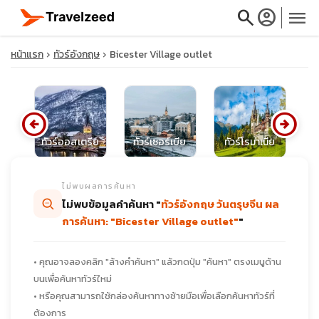
search
account_circle
menu
หน้าแรก
ทัวร์อังกฤษ
Bicester Village outlet
arrow_circle_left
arrow_circle_right
close
ท
ุส
ทัวร์ออสเตรีย
ทัวร์เซอร์เบีย
ทัวร์โรมาเนีย
travel_explore
ไม่พบผลการค้นหา
ไม่พบข้อมูลคำค้นหา "
ทัวร์อังกฤษ วันตรุษจีน ผล
calendar_month
การค้นหา: "Bicester Village outlet"
"
search
• คุณอาจลองคลิก "ล้างคำค้นหา" แล้วกดปุ่ม "ค้นหา" ตรงเมนูด้าน
บนเพื่อค้นหาทัวร์ใหม่
• หรือคุณสามารถใช้กล่องค้นหาทางซ้ายมือเพื่อเลือกค้นหาทัวร์ที่
ต้องการ