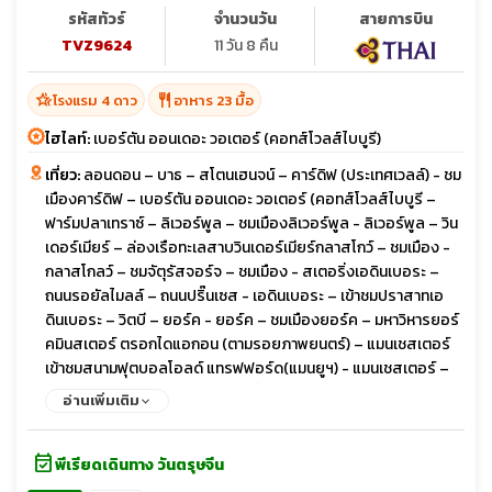
รหัสทัวร์
จำนวนวัน
สายการบิน
TVZ9624
11 วัน 8 คืน
hotel_class
restaurant
โรงแรม 4 ดาว
อาหาร 23 มื้อ
ไฮไลท์:
เบอร์ตัน ออนเดอะ วอเตอร์ (คอทส์โวลส์ไบบูรี)
เที่ยว:
ลอนดอน – บาธ – สโตนเฮนจน์ – คาร์ดิฟ (ประเทศเวลล์) - ชม
เมืองคาร์ดิฟ – เบอร์ตัน ออนเดอะ วอเตอร์ (คอทส์โวลส์ไบบูรี –
ฟาร์มปลาเทราซ์ – ลิเวอร์พูล – ชมเมืองลิเวอร์พูล - ลิเวอร์พูล – วิน
เดอร์เมียร์ – ล่องเรือทะเลสาบวินเดอร์เมียร์กลาสโกว์ – ชมเมือง -
กลาสโกลว์ – ชมจัตุรัสจอร์จ – ชมเมือง - สเตอริ่งเอดินเบอระ –
ถนนรอยัลไมลล์ – ถนนปริ๊นเซส - เอดินเบอระ – เข้าชมปราสาทเอ
ดินเบอระ – วิตบี – ยอร์ค - ยอร์ค – ชมเมืองยอร์ค – มหาวิหารยอร์
คมินสเตอร์ ตรอกไดแอกอน (ตามรอยภาพยนตร์) – แมนเชสเตอร์
เข้าชมสนามฟุตบอลโอลด์ แทรฟฟอร์ด(แมนยูฯ) - แมนเชสเตอร์ –
สแตทฟอร์ด อพอน เอวอน – ช้อปปิ้งเอาท์เลต - ลอนดอน - เข้าชม
อ่านเพิ่มเติม
ภายใน Harry Potter Studio (Warner Bros)ชมมหานครลอนดอน -
อิสระชอปปิ้งย่านไนท์บริจด์ - ล่องเรือแม่น้ำเทมส์ – หอคอย
event_available
ลอนดอน – ชมมหานครลอนดอนชิมเป็ดย่างโฟร์ซีซั่น – ช้อปปิ้งถนนอ๊
พีเรียดเดินทาง วันตรุษจีน
อกฟอร์ด