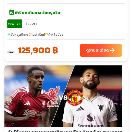
London Harry Potter Tour - ห้างเซลฟริเจดส์ - ห้างมาร์ค แอนด์
event_available
สเปนเซอร์ - ห้างพรีมาค - ถนนอ็อกซ์ฟอร์ด - ล่องเรือแม่น้ำเทมส์ -
พีเรียดเดินทาง วันตรุษจีน
ทาวเวอร์ออฟลอนดอน - รัฐสภาอังกฤษ - จัตุรัสรัฐสภา - มหาวิหาร
ก.พ. 70
12-20
เวสทมินส์เตอร์ - หอนาฬิกาบิ๊กเบน - ถนนดาวน์นิง - จตุรัสทราฟัล
การ์ - มหาวิหารเซนต์พอลส์ - สะพานทาวเวอร์บริดจ์ - พระราชวังบัก
วันหยุดพิเศษ
โปรไฟไหม้
ที่เหลือน้อย
sunny
local_fire_department
confirmation_number
กิ้งแฮม - ย่านไนท์บริดจ์
125,900 ฿
arrow_forward
ดูรายละเอียด
เริ่มต้น