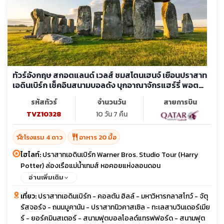
ทัวร์อังกฤษ สกอตแลนด์ เวลส์ ชมสโตนเฮนจ์ เยือนปราสาท
เอดินเบิร์ก เช็คอินสนามบอลดัง บุกอาณาจักรแฮร์รี่ พอต
เตอร์
รหัสทัวร์
จำนวนวัน
สายการบิน
TVZ10328
10 วัน 7 คืน
hotel_class
restaurant
โรงแรม 4 ดาว
อาหาร 20 มื้อ
ไฮไลท์:
ปราสาทเอดินเบิร์ก Warner Bros. Studio Tour (Harry
Potter) ล่องเรือแม่น้ำเทมส์ หอคอยแห่งลอนดอน
อ่านเพิ่มเติม
เที่ยว:
ปราสาทเอดินเบิร์ก - คอลตัน ฮิลล์ - มหาวิหารกลาสโกว์ - จัตุ
รัสจอร์จ - ถนนบูคานัน - ปราสาทนิวคาสเซิล - ทะเลสาบวินเดอร์เมีย
ร์ - ยอร์คมินสเตอร์ - สนามฟุตบอลโอลด์แทรฟฟอร์ด - สนามฟุต