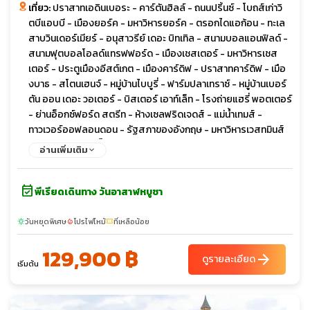
เที่ยว:
ปราสาทเอดินเบอระ - คาร์ตันฮิลล์ - ถนนปริ้นซ์ - โบถส์เก่าวิ
ตบีแอบบี - เมืองยอร์ค - มหาวิหารยอร์ค - ตรอกไดแอก้อน - ทะเล
สาบวินเดอร์เมียร์ - อนุสาวรีย์ เดอะ บิทเทิล - สนามบอลแอนฟิลด์ -
สนามฟุตบอลโอลด์แทรฟฟอร์ด - เมืองเชสเตอร์ - มหาวิหารเชส
เตอร์ - ประตูเมืองอีสต์เกต - เมืองคาร์ดิฟ - ปราสาทคาร์ดิฟ - เมือ
งบาธ - สโตนเฮนจ์ - หมู่บ้านไบบูรี่ - ฟาร์มปลาเทราซ์ - หมู่บ้านเบอร์
ตัน ออน เดอะ วอเตอร์ - บิสเตอร์ เอาท์เล็ท - โรงถ่ายแฮรี่ พอตเตอร์
- ย่านอ็อกซ์ฟอร์ด สตรีท - ห้างเซลฟริดเจดส์ - แม่น้ำเทมส์ -
ทาวเวอร์ออฟลอนดอน - รัฐสภาของอังกฤษ - มหาวิหารเวสทมินส์
เตอร์ - หอนาฬิกาบิ๊กเบน - จัตุรัสทราฟัลการ์ - มหาวิหารเซนต์พอลส์
อ่านเพิ่มเติม
- สะพานทาวเวอร์บริดจ์ - พระราชวังบักกิ้งแฮม - ย่านไนท์บริดจ์
event_available
พีเรียดเดินทาง วันอาสาฬหบูชา
วันหยุดพิเศษ
โปรไฟไหม้
ที่เหลือน้อย
sunny
local_fire_department
confirmation_number
129,900 ฿
arrow_forward
ดูรายละเอียด
เริ่มต้น