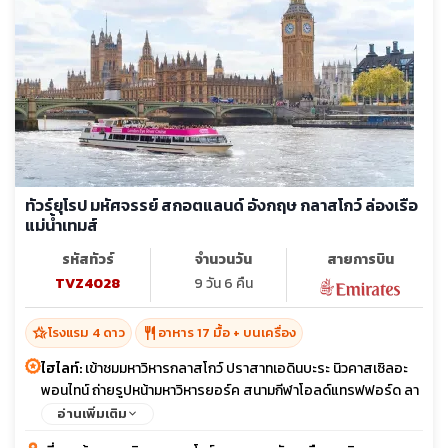
ทัวร์ยุโรป มหัศจรรย์ สกอตแลนด์ อังกฤษ กลาสโกว์ ล่องเรือ
แม่น้ำเทมส์
รหัสทัวร์
จำนวนวัน
สายการบิน
TVZ4028
9 วัน 6 คืน
hotel_class
restaurant
โรงแรม 4 ดาว
อาหาร 17 มื้อ + บนเครื่อง
ไฮไลท์:
เข้าชมมหาวิหารกลาสโกว์ ปราสาทเอดินบะระ นิวคาสเซิลอะ
พอนไทน์ ถ่ายรูปหน้ามหาวิหารยอร์ค สนามกีฬาโอลด์แทรฟฟอร์ด ลา
ว่าการเมืองแมนเชสเตอร์ ไครสต์เชิร์ชคอลเลจ มหาวิทยาลัยออกซ์ฟ
อ่านเพิ่มเติม
อร์ด ถ่ายรูปหน้าวิหารเวสต์มินสเตอร์ แอบบีย์ ถ่ายรูปด้านหน้าพระรา