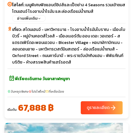
ไฮไลท์:
เมนูพิเศษฟิชแอนด์ชิปส์และเป็ดย่าง 4 Seasons รวมเข้าชมส
โตนเฮนจ์ โรงอาบน้ำโรมัน และล่องเรือแม่น้ำเทมส์
อ่านเพิ่มเติม
เที่ยว:
สโตนเฮนจ์ - มหาวิหารบาธ - โรงอาบน้ำโรมันโบราณ - เมืองไบ
บิวรี่ - หมู่บ้านคอตส์โวลส์ - เมืองเบอร์ตัน ออน เดอะ วอเตอร์ - ส
แตรตเฟิร์ดอะพอนเอวอน - Bicester Village - หอนาฬิกาบิกเบน -
ลอนดอนอาย - มหาวิหารเวสต์มินสเตอร์ - ล่องเรือแม่น้ำเทมส์ -
Oxford Street - ถนนคาร์นาบี - พระราชวังบักกิงแฮม - พิพิธภัณฑ์
บริติช - ห้างสรรพสินค้าแฮร์รอดส์
event_available
พีเรียดเดินทาง วันอาสาฬหบูชา
วันหยุดพิเศษ
โปรไฟไหม้
ที่เหลือน้อย
sunny
local_fire_department
confirmation_number
67,888 ฿
arrow_forward
ดูรายละเอียด
เริ่มต้น