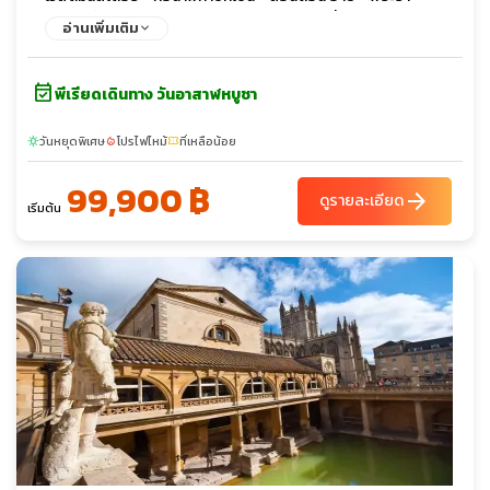
ชวังบัคกิ้งแฮม - จัตุรัสทราฟัลก้าร์ - พิคคาดิลลี่เซอร์คัส - ไชน่า
อ่านเพิ่มเติม
ทาวน์ - ล่องเรือแม่น้ำเทมส์ - หมู่บ้านกรีนิช - เรือคัตตีซาร์ก - หอดู
ดาวหลวงกรีนิช - พิพิธภัณฑ์อังกฤษ - ถนนอ๊อกซ์ฟอร์ด
event_available
พีเรียดเดินทาง วันอาสาฬหบูชา
วันหยุดพิเศษ
โปรไฟไหม้
ที่เหลือน้อย
sunny
local_fire_department
confirmation_number
99,900 ฿
arrow_forward
ดูรายละเอียด
เริ่มต้น