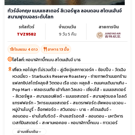
ทัวร์อังกฤษ แมนเชสเตอร์ ลิเวอร์พูล ลอนดอน สโตนเฮ้นจ์
สนามฟุตบอลระดับโลก
รหัสทัวร์
จำนวนวัน
สายการบิน
TVZ9582
9 วัน 5 คืน
hotel_class
restaurant
โรงแรม 4 ดาว
อาหาร 13 มื้อ
ไฮไลท์:
หอนาฬิกาบิ๊กเบน สโตนเฮ้นจ์ บาธ
เที่ยว:
หอไข่มุก (ไม่รวมตั๋ว) - ลู่เจียจุ่ยสกายวอร์ค - ช้อปปิ้ง - วัดเฉิง
หวงเมี่ยว - Starbucks Reserve Roastery - ถ่ายภาพด้านนอกร้าน
แฟลกชิปสโตร์หลุยส์ วิตตอง เรือ เดอะ หลุยส์ - ถนนคนเดินนานกิง -
Pop Mart - ฟลอเรนเทีย เอ้าท์เลท วิลเลจ - เซี่ยงไฮ้ - แมนเชสเตอร์
- ลิเวอร์พูล - สนามแอนฟิลด์ - แมนเชสเตอร์ - สนามฟุตบอล โอลด์
แทรฟฟอร์ท - วิหารแมนเชสเตอร์ - สแตรทฟอร์ด อัพพอน เอวอน -
หมู่บ้านไบบูรี่ - อ็อกฟอร์ด - สวินดอน - บาธ - สโตนเฮ้นจ์ -
ลอนดอน - ย่านไนท์บริดจ์ - ห้างแฮร์รอดส์ - ลอนดอน - มหาวิหาร
เวสท์มินสเตอร์ - สะพานหอคอย - หอนาฬิกาบิ๊กเบน - ทาวเวอร์
บริดจ์ - ช้อปปิ้ง ถนน Oxford - ลอนดอน - Bicester Village
อ่านเพิ่มเติม