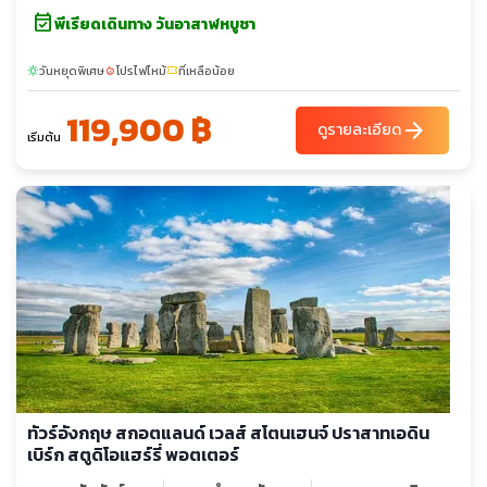
event_available
พีเรียดเดินทาง วันอาสาฬหบูชา
วันหยุดพิเศษ
โปรไฟไหม้
ที่เหลือน้อย
sunny
local_fire_department
confirmation_number
119,900 ฿
arrow_forward
ดูรายละเอียด
เริ่มต้น
ทัวร์อังกฤษ สกอตแลนด์ เวลส์ สโตนเฮนจ์ ปราสาทเอดิน
เบิร์ก สตูดิโอแฮร์รี่ พอตเตอร์