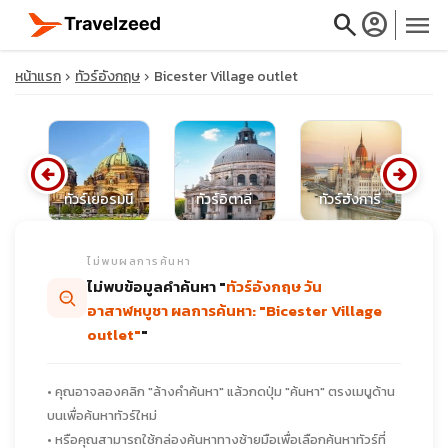
search
account_circle
menu
หน้าแรก
ทัวร์อังกฤษ
Bicester Village outlet
arrow_circle_left
arrow_circle_right
close
ย
ทัวร์เยอรมนี
ทัวร์อิตาลี
ทัวร์ฮังการี
ท
travel_explore
ไม่พบผลการค้นหา
ไม่พบข้อมูลคำค้นหา "
ทัวร์อังกฤษ วัน
calendar_month
อาสาฬหบูชา ผลการค้นหา: "Bicester Village
outlet"
"
search
• คุณอาจลองคลิก "ล้างคำค้นหา" แล้วกดปุ่ม "ค้นหา" ตรงเมนูด้าน
บนเพื่อค้นหาทัวร์ใหม่
• หรือคุณสามารถใช้กล่องค้นหาทางซ้ายมือเพื่อเลือกค้นหาทัวร์ที่