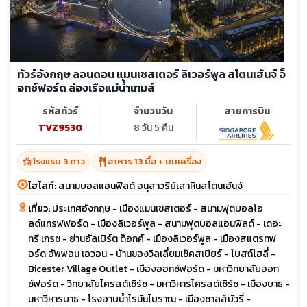
ทัวร์อังกฤษ ลอนดอน แมนเชสเตอร์ ลิเวอร์พูล สโตนเฮ้นจ์ อ็
อกซ์ฟอร์ด ล่องเรือแม่น้ำเทมส์
รหัสทัวร์
จำนวนวัน
สายการบิน
TVZ9530
8 วัน 5 คืน
hotel_class
restaurant
โรงแรม 3 ดาว
อาหาร 13 มื้อ + บนเครื่อง
ไฮไลท์:
สนามบอลแอนฟิลด์ อนุสาวรีย์เสาหินสโตนเฮ้นจ์
เที่ยว:
ประเทศอังกฤษ - เมืองแมนเชสเตอร์ - สนามฟุตบอลโอ
ลด์แทรฟฟอร์ด - เมืองลิเวอร์พูล - สนามฟุตบอลแอนฟิลด์ - เดอะ
ทรี เกรซ - ย่านอัลเบิร์ต ด็อกค์ - เมืองลิเวอร์พูล - เมืองสแตรทฟ
อร์ด อัพพอน เอวอน - บ้านของวิลเลี่ยมเช็คสเปียร์ - โบสถ์โฮลี่ -
Bicester Village Outlet - เมืองออกซ์ฟอร์ด - มหาวิทยาลัยออก
ซ์ฟอร์ด - วิทยาลัยไครสต์เชิร์ช - มหาวิหารไครสต์เชิร์ช - เมืองบาธ -
มหาวิหารบาธ - โรงอาบน้ำโรมันโบราณ - เมืองชาลส์บัวรี่ -