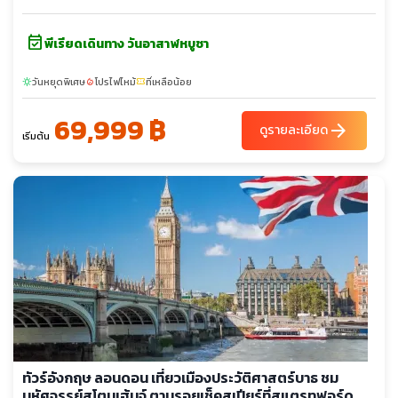
Outlet - เลสเตอร์ - สนามคิงส์ พาวเวอร์ - แมนเชสเตอร์
event_available
พีเรียดเดินทาง วันอาสาฬหบูชา
วันหยุดพิเศษ
โปรไฟไหม้
ที่เหลือน้อย
sunny
local_fire_department
confirmation_number
69,999 ฿
arrow_forward
ดูรายละเอียด
เริ่มต้น
ทัวร์อังกฤษ ลอนดอน เที่ยวเมืองประวัติศาสตร์บาธ ชม
มหัศจรรย์สโตนเฮ้นจ์ ตามรอยเช็คสเปียร์ที่สแตรทฟอร์ด