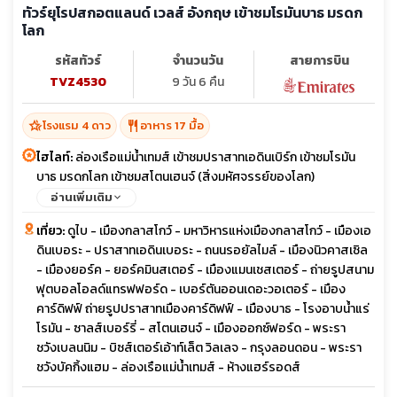
ทัวร์ยุโรปสกอตแลนด์ เวลส์ อังกฤษ เข้าชมโรมันบาธ มรดก
โลก
รหัสทัวร์
จำนวนวัน
สายการบิน
TVZ4530
9 วัน 6 คืน
hotel_class
restaurant
โรงแรม 4 ดาว
อาหาร 17 มื้อ
ไฮไลท์:
ล่องเรือแม่น้ำเทมส์ เข้าชมปราสาทเอดินเบิร์ก เข้าชมโรมัน
บาธ มรดกโลก เข้าชมสโตนเฮนจ์ (สิ่งมหัศจรรย์ของโลก)
อ่านเพิ่มเติม
เที่ยว:
ดูไบ - เมืองกลาสโกว์ - มหาวิหารแห่งเมืองกลาสโกว์ - เมืองเอ
ดินเบอระ - ปราสาทเอดินเบอระ - ถนนรอยัลไมล์ - เมืองนิวคาสเซิล
- เมืองยอร์ค - ยอร์คมินสเตอร์ - เมืองแมนเชสเตอร์ - ถ่ายรูปสนาม
ฟุตบอลโอลด์แทรฟฟอร์ด - เบอร์ตันออนเดอะวอเตอร์ - เมือง
คาร์ดิฟฟ์ ถ่ายรูปปราสาทเมืองคาร์ดิฟฟ์ - เมืองบาธ - โรงอาบน้ำแร่
โรมัน - ซาลส์เบอร์รี่ - สโตนเฮนจ์ - เมืองออกซ์ฟอร์ด - พระรา
ชวังเบลนนิม - บิซส์เตอร์เอ้าท์เล็ต วิลเลจ - กรุงลอนดอน - พระรา
ชวังบัคกิ้งแฮม - ล่องเรือแม่น้ำเทมส์ - ห้างแฮร์รอดส์