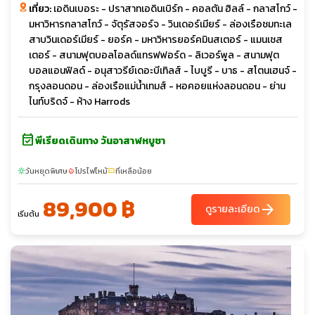
เที่ยว:
เอดินเบอระ - ปราสาทเอดินเบิร์ก - คอลตัน ฮิลล์ - กลาสโกว์ -
มหาวิหารกลาสโกว์ - จัตุรัสจอร์จ - วินเดอร์เมียร์ - ล่องเรือชมทะเล
สาบวินเดอร์เมียร์ - ยอร์ค - มหาวิหารยอร์คมินสเตอร์ - แมนเชส
เตอร์ - สนามฟุตบอลโอลด์แทรฟฟอร์ด - ลิเวอร์พูล - สนามฟุต
บอลแอนฟิลด์ - อนุสาวรีย์เดอะบีเทิลส์ - ไบบูรี - บาธ - สโตนเฮนจ์ -
กรุงลอนดอน - ล่องเรือแม่น้ำเทมส์ - หอคอยแห่งลอนดอน - ย่าน
ไนท์บริดจ์ - ห้าง Harrods
event_available
พีเรียดเดินทาง วันอาสาฬหบูชา
วันหยุดพิเศษ
โปรไฟไหม้
ที่เหลือน้อย
sunny
local_fire_department
confirmation_number
89,900 ฿
arrow_forward
ดูรายละเอียด
เริ่มต้น