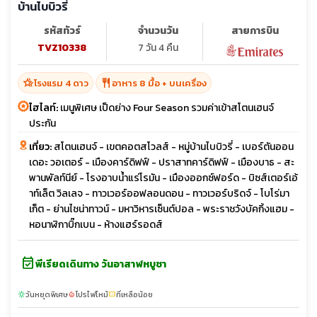
บ้านไบบิวรี่
รหัสทัวร์
จำนวนวัน
สายการบิน
TVZ10338
7 วัน 4 คืน
hotel_class
restaurant
โรงแรม 4 ดาว
อาหาร 8 มื้อ + บนเครื่อง
ไฮไลท์:
เมนูพิเศษ เป็ดย่าง Four Season รวมค่าเข้าสโตนเฮนจ์
ประกัน
เที่ยว:
สโตนเฮนจ์ - เขตคอตสโวลส์ - หมู่บ้านไบบิวรี่ - เบอร์ตันออน
เดอะ วอเตอร์ - เมืองคาร์ดิฟฟ์ - ปราสาทคาร์ดิฟฟ์ - เมืองบาธ - สะ
พานพัลท์นีย์ - โรงอาบน้ำแร่โรมัน - เมืองออกซ์ฟอร์ด - บิซส์เตอร์เอ้
าท์เล็ต วิลเลจ - ทาวเวอร์ออฟลอนดอน - ทาวเวอร์บริดจ์ - โบโร่มา
เก็ต - ย่านไชน่าทาวน์ - มหาวิหารเซ็นต์ปอล - พระราชวังบัคกิ้งแฮม -
หอนาฬิกาบิ๊กเบน - ห้างแฮร์รอดส์
event_available
พีเรียดเดินทาง วันอาสาฬหบูชา
วันหยุดพิเศษ
โปรไฟไหม้
ที่เหลือน้อย
sunny
local_fire_department
confirmation_number