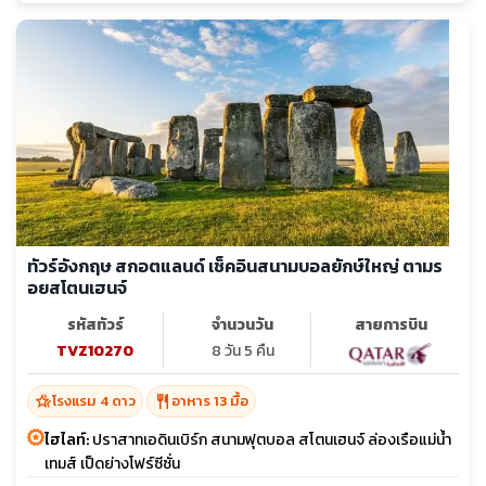
ทัวร์อังกฤษ สกอตแลนด์ เช็คอินสนามบอลยักษ์ใหญ่ ตามร
อยสโตนเฮนจ์
รหัสทัวร์
จำนวนวัน
สายการบิน
TVZ10270
8 วัน 5 คืน
hotel_class
restaurant
โรงแรม 4 ดาว
อาหาร 13 มื้อ
ไฮไลท์:
ปราสาทเอดินเบิร์ก สนามฟุตบอล สโตนเฮนจ์ ล่องเรือแม่น้ำ
เทมส์ เป็ดย่างโฟร์ซีซั่น