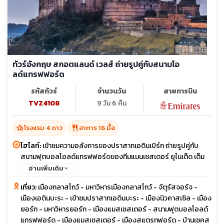
ทัวร์อังกฤษ สกอตแลนด์ เวลส์ ถ่ายรูปคู่กับสนามโอ
ลด์แทรฟฟอร์ด
รหัสทัวร์
จำนวนวัน
สายการบิน
TVZ4108
9 วัน 6 คืน
hotel_class
restaurant
โรงแรม 4 ดาว
อาหาร 16 มื้อ
ไฮไลท์:
เข้าชมความอลังการของปราสาทเอดินเบิร์ก ถ่ายรูปคู่กับ
สนามฟุตบอลโอลด์แทรฟฟอร์ดของทีมแมนเชสเตอร์ ยูไนเต็ด เต็ม
อิ่มกับมหานครลอนดอน พักลอนดอน 2 คืน ช้อปปิ้ง ณ บิสเตอร์
อ่านเพิ่มเติม
วิลเลจเอ้าท์เลท เริ่มต้น เมนูพิเศษ เป็ดย่างโฟร์ซีซั่นและฟิชแอนด์ชิพ
เที่ยว:
เมืองกลาสโกว์ - มหาวิหารเมืองกลาสโกว์ - จัตุรัสจอร์จ -
เมืองเอดินบะระ - เข้าชมปราสาทเอดินบะระ - เมืองนิวคาสเซิล - เมือง
ยอร์ก - มหาวิหารยอร์ก - เมืองแมสเชสเตอร์ - สนามฟุตบอลโอลด์
แทรฟฟอร์ด - เมืองแมสเชสเตอร์ - เมืองสแตรทฟอร์ด - บ้านเชคส