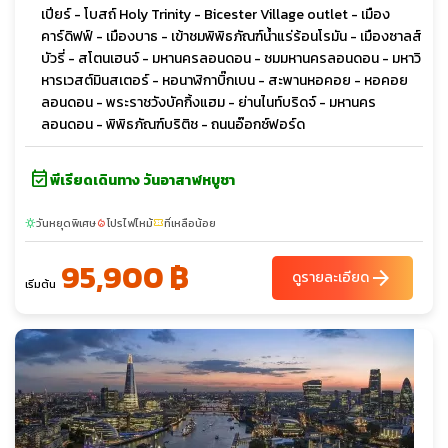
เปียร์ - โบสถ์ Holy Trinity - Bicester Village outlet - เมือง
คาร์ดิฟฟ์ - เมืองบาธ - เข้าชมพิพิธภัณฑ์น้ำแร่ร้อนโรมัน - เมืองซาลส์
บัวรี่ - สโตนเฮนจ์ - มหานครลอนดอน - ชมมหานครลอนดอน - มหาวิ
หารเวสต์มินสเตอร์ - หอนาฬิกาบิ๊กเบน - สะพานหอคอย - หอคอย
ลอนดอน - พระราชวังบัคกิ้งแฮม - ย่านไนท์บริดจ์ - มหานคร
ลอนดอน - พิพิธภัณฑ์บริติช - ถนนอ๊อกซ์ฟอร์ด
event_available
พีเรียดเดินทาง วันอาสาฬหบูชา
วันหยุดพิเศษ
โปรไฟไหม้
ที่เหลือน้อย
sunny
local_fire_department
confirmation_number
95,900 ฿
arrow_forward
ดูรายละเอียด
เริ่มต้น