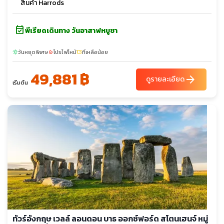
สินค้า Harrods
event_available
พีเรียดเดินทาง วันอาสาฬหบูชา
วันหยุดพิเศษ
โปรไฟไหม้
ที่เหลือน้อย
sunny
local_fire_department
confirmation_number
49,881 ฿
arrow_forward
ดูรายละเอียด
เริ่มต้น
ทัวร์อังกฤษ เวลล์ ลอนดอน บาธ ออกซ์ฟอร์ด สโตนเฮนจ์ หมู่