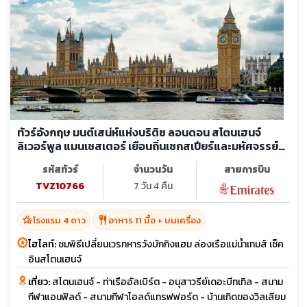
ทัวร์อังกฤษ มนต์เสน่ห์แห่งบริติช ลอนดอน สโตนเฮนจ์
ลิเวอร์พูล แมนเชสเตอร์ เยือนถิ่นเชกสเปียร์และมหัศจรรย์
สถาปัตยกรรมระดับโลก
รหัสทัวร์
จำนวนวัน
สายการบิน
TVZ10766
7 วัน 4 คืน
hotel_class
restaurant
โรงแรม 4 ดาว
อาหาร 11 มื้อ + บนเครื่อง
ไฮไลท์:
ชมพิธีเปลี่ยนเวรทหารวังบักกิงแฮม ล่องเรือแม่น้ำเทมส์ เช็ค
อินสโตนเฮนจ์
เที่ยว:
สโตนเฮนจ์ - ท่าเรืออัลเบิร์ต - อนุสาวรีย์เดอะบีทเทิล - สนาม
กีฬาแอนฟิลด์ - สนามกีฬาโอลด์แทรฟฟอร์ด - บ้านเกิดของวิลเลียม