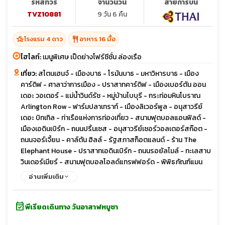
รหัสทัวร์
จำนวนวัน
สายการบิน
TVZ10881
9 วัน 6 คืน
hotel_class
restaurant
โรงแรม 4 ดาว
อาหาร 16 มื้อ
ไฮไลท์:
เมนูพิเศษ เป็ดย่างโฟร์ซีซั่น ล่องเรือ
เที่ยว:
สโตนเฮนจ์ - เมืองบาธ - โรมันบาธ - มหาวิหารบาธ - เมือง
คาร์ดิฟ - ศาลาว่าการเมือง - ปราสาทคาร์ดิฟ - เมืองเบอร์ตัน ออน
เดอะ วอเตอร์ - แม่น้ำวินด์รัช - หมู่บ้านไบบุรี - กระท่อมหินโบราณ
Arlington Row - ฟาร์มปลาเทราท์ - เมืองลิเวอร์พูล - อนุสาวรีย์
เดอะ บิทเทิล - ท่าเรือแห่งการท่องเที่ยว - สนามฟุตบอลแอนฟิลด์ -
เมืองเอดินเบิร์ก - ถนนปริ้นเซส - อนุสาวรีย์เซอร์วอลเตอร์สก๊อต -
ถนนจอร์เจี้ยน - คาล์ตัน ฮิลล์ - รัฐสภาสก็อตแลนด์ - ร้าน The
Elephant House - ปราสาทเอดินเบิร์ก - ถนนรอยัลไมล์ - ทะเลสาบ
วินเดอร์เมียร์ - สนามฟุตบอลโอลด์แทรฟฟอร์ด - พิพิธภัณฑ์แมน
เชสเตอร์ยูไนเต็ด - เมืองสแตรทฟอร์ด อัพพอน เอวอน - บ้านเกิดวิล
อ่านเพิ่มเติม
เลี่ยมเชคสเปียร์ส - Bicester Outlet - Warner Bros Studio
London Harry Potter Tour - ห้างเซลฟริเจดส์ - ห้างมาร์ค แอนด์
event_available
สเปนเซอร์ - ห้างพรีมาค - ถนนอ็อกซ์ฟอร์ด - ล่องเรือแม่น้ำเทมส์ -
พีเรียดเดินทาง วันอาสาฬหบูชา
ทาวเวอร์ออฟลอนดอน - รัฐสภาอังกฤษ - จัตุรัสรัฐสภา - มหาวิหาร