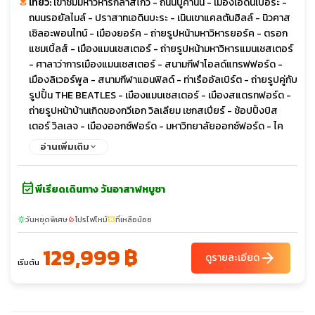
เที่ยว:
เข้าชมมหาวิหารกลาสโกว์ - ถนนบูคานัน - เมืองเอดินเบอระ -
ชวังบัคกิ้งแฮม พิเศษเมนู เป็ดย่างโฟรซีซั่น ฟิซแอนด์ชิปส์
ถนนรอยัลไมล์ - ปราสาทเอดินบะระ - เนินเขาแคลตันฮิลล์ - นิวคาส
เซิลอะพอนไทน์ - เมืองยอร์ค - ถ่ายรูปหน้ามหาวิหารยอร์ค - ตรอก
แชมเบิ้ลส์ - เมืองแมนเชสเตอร์ - ถ่ายรูปหน้ามหาวิหารแมนเชสเตอร์
- ศาลาว่าการเมืองแมนเชสเตอร์ - สนามกีฬาโอลด์แทรฟฟอร์ด -
เมืองลิเวอร์พูล - สนามกีฬาแอนฟิลด์ - ท่าเรืออัลเบิร์ต - ถ่ายรูปคู่กับ
รูปปั้น THE BEATLES - เมืองแมนเชสเตอร์ - เมืองสแตรทฟอร์ด -
ถ่ายรูปหน้าบ้านเกิดของกวีเอก วิลเลียม เชกสเปียร์ - ช้อปปิ้งบิส
เตอร์ วิลเลจ - เมืองออกซ์ฟอร์ด - มหาวิทยาลัยออกซ์ฟอร์ด - ไค
รสต์เชิร์ชคอลเลจ - สโตนเฮ้นจ์ - กรุงลอนดอน - จัตุรัสทราฟัลการ์
อ่านเพิ่มเติม
- สะพานเวสต์มินสเตอร์ - ลอนดอนอาย - หอนาฬิกาบิ๊กเบน - ถ่าย
รูปหน้าวิหารเวสต์มินสเตอร์ แอบบีย์ - ถ่ายรูปด้านหน้าพระรา
event_available
ชวังบัคกิ้งแฮม - ล่องเรือแม่น้ำเทมส์ - ถนนออกซ์ฟอร์ด
พีเรียดเดินทาง วันอาสาฬหบูชา
วันหยุดพิเศษ
โปรไฟไหม้
ที่เหลือน้อย
sunny
local_fire_department
confirmation_number
129,999 ฿
arrow_forward
ดูรายละเอียด
เริ่มต้น