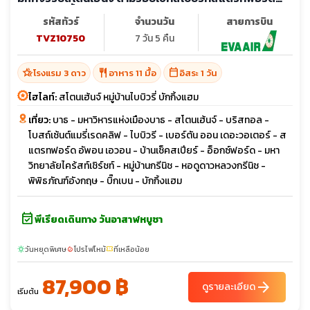
ล่องเรือแม่น้ำเทมส์ (อิสระ 1 วัน)
รหัสทัวร์
จำนวนวัน
สายการบิน
TVZ10750
7 วัน 5 คืน
hotel_class
restaurant
calendar_today
โรงแรม 3 ดาว
อาหาร 11 มื้อ
อิสระ 1 วัน
ไฮไลท์:
สโตนเฮ้นจ์ หมู่บ้านไบบิวรี่ บักกิ้งแฮม
เที่ยว:
บาธ - มหาวิหารแห่งเมืองบาธ - สโตนเฮ้นจ์ - บริสทอล -
โบสถ์เซ้นต์แมรี่เรดคลิฟ - ไบบิวรี - เบอร์ตัน ออน เดอะวอเตอร์ - ส
แตรทฟอร์ด อัพอน เอวอน - บ้านเช็คสเปียร์ - อ็อกซ์ฟอร์ด - มหา
วิทยาลัยไคร้สท์เชิร์ชท์ - หมู่บ้านกรีนิช - หอดูดาวหลวงกรีนิช -
พิพิธภัณฑ์อังกฤษ - บิ๊กเบน - บักกิ้งแฮม
event_available
พีเรียดเดินทาง วันอาสาฬหบูชา
วันหยุดพิเศษ
โปรไฟไหม้
ที่เหลือน้อย
sunny
local_fire_department
confirmation_number
87,900 ฿
arrow_forward
ดูรายละเอียด
เริ่มต้น