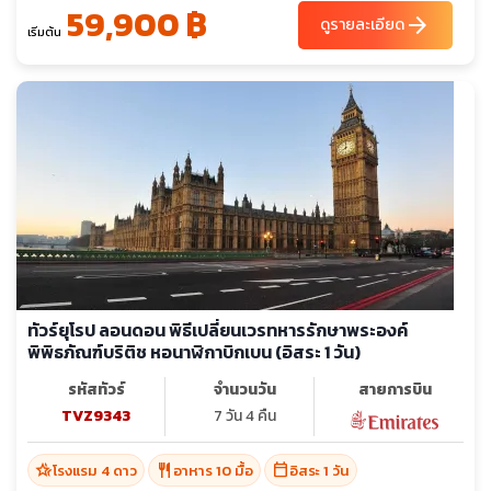
59,900 ฿
arrow_forward
ดูรายละเอียด
เริ่มต้น
ทัวร์ยุโรป ลอนดอน พิธีเปลี่ยนเวรทหารรักษาพระองค์
พิพิธภัณฑ์บริติช หอนาฬิกาบิกเบน (อิสระ 1 วัน)
รหัสทัวร์
จำนวนวัน
สายการบิน
TVZ9343
7 วัน 4 คืน
hotel_class
restaurant
calendar_today
โรงแรม 4 ดาว
อาหาร 10 มื้อ
อิสระ 1 วัน