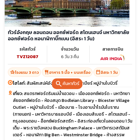
ทัวร์อังกฤษ ลอนดอน ออกซ์ฟอร์ด สโตนเฮนจ์ มหาวิทยาลัย
ออกซ์ฟอร์ด หอนาฬิกาบิ๊กเบน (อิสระ 1 วัน)
รหัสทัวร์
จำนวนวัน
สายการบิน
TVZ12087
6 วัน 3 คืน
hotel_class
restaurant
calendar_today
โรงแรม 3 ดาว
อาหาร 5 มื้อ + บนเครื่อง
อิสระ 1 วัน
search
ไฮไลท์:
สัมผัสเสน่ห์อังกฤษ ชมบ้านเชกสเปียร์ หมู่บ้านไบบิวรี่
ค้นหาทัวร์
เที่ยว:
สแตรทฟอร์ดริมแม่น้ำเอวอน - เมืองออกซ์ฟอร์ด - มหาวิทยา
ลัยออกซ์ฟอร์ด - ห้องสมุด Bodleian Library - Bicester Village
Outlet - หมู่บ้านไบบิวรี่ - เมืองบาธ - โรงอาบน้ำโรมันโบราณ
(ภายนอก) - มหาวิหารบาธแอบบีย์ - เมืองเอมส์เบอรี - สโตนเฮนจ์ -
กรุงลอนดอน - อ็อกซ์ฟอร์ดสตรีท - อิสระท่องเที่ยวในลอนดอน 1 วัน
เต็ม - พระราชวังหลวง Buckingham Palace - มหาวิหารเวสต์มินส
เตอร์ - หอนาฬิกา Big Ben - Westminster Bridge - ห้างสรรพ