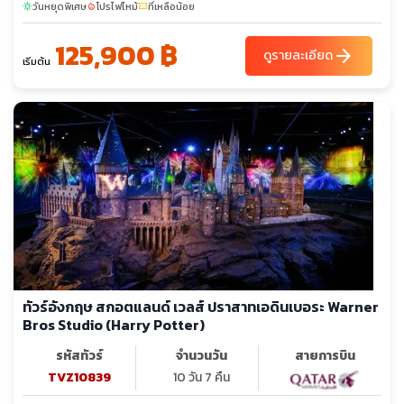
เวสทมินส์เตอร์ - หอนาฬิกาบิ๊กเบน - ถนนดาวน์นิง - จตุรัสทราฟัล
วันหยุดพิเศษ
โปรไฟไหม้
ที่เหลือน้อย
sunny
local_fire_department
confirmation_number
การ์ - มหาวิหารเซนต์พอลส์ - สะพานทาวเวอร์บริดจ์ - พระราชวังบัก
125,900 ฿
กิ้งแฮม - ย่านไนท์บริดจ์
arrow_forward
ดูรายละเอียด
เริ่มต้น
ทัวร์อังกฤษ สกอตแลนด์ เวลส์ ปราสาทเอดินเบอระ Warner
Bros Studio (Harry Potter)
รหัสทัวร์
จำนวนวัน
สายการบิน
TVZ10839
10 วัน 7 คืน