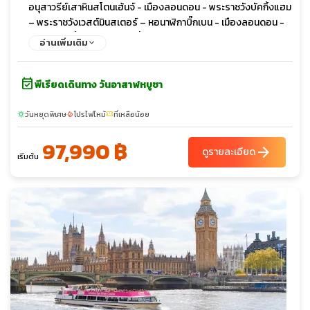
อนุสาวรีย์เสาหินสโตนเฮ้นจ์ - เมืองลอนดอน - พระราชวังบัคกิ้งแฮม
– พระราชวังเวสต์มินสเตอร์ – หอนาฬิกาบิ๊กเบน - เมืองลอนดอน -
อิสระท่องเที่ยวหรือพักผ่อนที่เมืองลอนดอนตามอัธยาศัยแบบเต็มวัน
อ่านเพิ่มเติม
- เมืองลอนดอน - ล่องเรือแม่น้ำเทมส์ - ย่านพิคคาดิลลี่ เซอร์คัส
event_available
พีเรียดเดินทาง วันอาสาฬหบูชา
วันหยุดพิเศษ
โปรไฟไหม้
ที่เหลือน้อย
sunny
local_fire_department
confirmation_number
97,990 ฿
arrow_forward
ดูรายละเอียด
เริ่มต้น