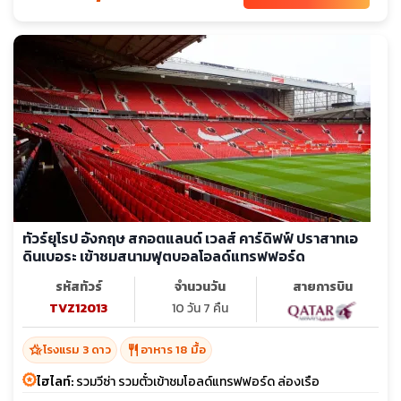
ทัวร์ยุโรป อังกฤษ สกอตแลนด์ เวลส์ คาร์ดิฟฟ์ ปราสาทเอ
ดินเบอระ เข้าชมสนามฟุตบอลโอลด์แทรฟฟอร์ด
รหัสทัวร์
จำนวนวัน
สายการบิน
TVZ12013
10 วัน 7 คืน
hotel_class
restaurant
โรงแรม 3 ดาว
อาหาร 18 มื้อ
ไฮไลท์:
รวมวีซ่า รวมตั๋วเข้าชมโอลด์แทรฟฟอร์ด ล่องเรือ