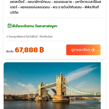
เชกสเปียร์ - หอนาฬิกาบิกเบน - ลอนดอนอาย - มหาวิหารเวสต์มินส
เตอร์ - หอคอยแห่งลอนดอน - พระราชวังบักกิงแฮม - พิพิธภัณฑ์
บริติช
event_available
พีเรียดเดินทาง วันอาสาฬหบูชา
วันหยุดพิเศษ
โปรไฟไหม้
ที่เหลือน้อย
sunny
local_fire_department
confirmation_number
67,888 ฿
arrow_forward
ดูรายละเอียด
เริ่มต้น