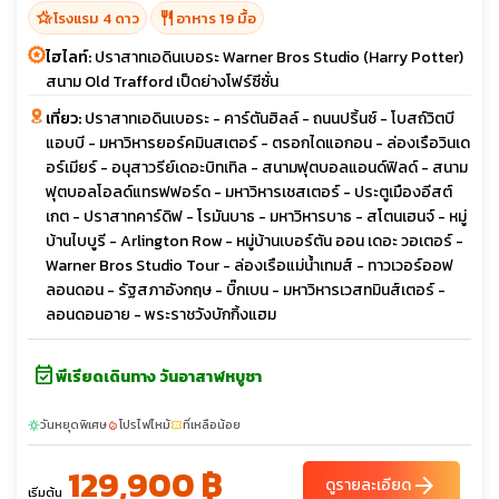
hotel_class
restaurant
โรงแรม 4 ดาว
อาหาร 19 มื้อ
ไฮไลท์:
ปราสาทเอดินเบอระ Warner Bros Studio (Harry Potter)
สนาม Old Trafford เป็ดย่างโฟร์ซีซั่น
เที่ยว:
ปราสาทเอดินเบอระ - คาร์ตันฮิลล์ - ถนนปริ้นซ์ - โบสถ์วิตบี
แอบบี - มหาวิหารยอร์คมินสเตอร์ - ตรอกไดแอกอน - ล่องเรือวินเด
อร์เมียร์ - อนุสาวรีย์เดอะบิทเทิล - สนามฟุตบอลแอนด์ฟิลด์ - สนาม
ฟุตบอลโอลด์แทรฟฟอร์ด - มหาวิหารเชสเตอร์ - ประตูเมืองอีสต์
เกต - ปราสาทคาร์ดิฟ - โรมันบาธ - มหาวิหารบาธ - สโตนเฮนจ์ - หมู่
บ้านไบบูรี - Arlington Row - หมู่บ้านเบอร์ตัน ออน เดอะ วอเตอร์ -
Warner Bros Studio Tour - ล่องเรือแม่น้ำเทมส์ - ทาวเวอร์ออฟ
ลอนดอน - รัฐสภาอังกฤษ - บิ๊กเบน - มหาวิหารเวสทมินส์เตอร์ -
ลอนดอนอาย - พระราชวังบักกิ้งแฮม
event_available
พีเรียดเดินทาง วันอาสาฬหบูชา
วันหยุดพิเศษ
โปรไฟไหม้
ที่เหลือน้อย
sunny
local_fire_department
confirmation_number
129,900 ฿
arrow_forward
ดูรายละเอียด
เริ่มต้น