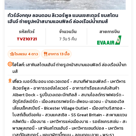
ทัวร์อังกฤษ ลอนดอน ลิเวอร์พูล แมนเชสเตอร์ ชมสโตน
เฮ้นจ์ ถ่ายรูปหน้าสนามแอนฟิลด์ ล่องเรือม่น้ำเทมส์
รหัสทัวร์
จำนวนวัน
สายการบิน
TVZ10721
7 วัน 5 คืน
hotel_class
restaurant
โรงแรม 4 ดาว
อาหาร 13 มื้อ
ไฮไลท์:
เสาหินสโตนเฮ้นจ์ ถ่ายรูปหน้าสนามแอนฟิลด์ ล่องเรือม่น้ำเท
มส์
เที่ยว:
เบอร์ตัน ออน เดอะวอเตอร์ - สนามกีฬาแอนฟิลด์ - มหาวิหาร
ลิเวอร์พูล - อาคารรอยัลไลเวอร์ - อาคารท่าเรือและคลังสินค้า
Albert Dock - รูปปั้นวงเดอะบีทเทิลส์ - สนามโอลด์ทราฟฟอร์ด -
จัตุรัสอัลเบิร์ต - เมืองสแตรทฟอร์ด-อัพอน-เอวอน - บ้านของวิล
เลี่ยมเช็คสเปียร์ - Bicester Village Outlet - เมืองเก่าบริสทอล -
โบสถ์เซ็นต์จอห์น - สวนแคสเซิล - SS Great Britain - สะพานแขวน
คลิฟตัน - เมืองบาธ - มหาวิหารแห่งเมืองบาธ - รอยัลเครสเซ่น - สะ
พานพุลเทอนี่ - เสาหินสโตนเฮ้นจ์ - มหาวิหารเซนต์ปอล - มหาวิหาร
เวสต์มินสเตอร์ - หอนาฬิกาบิ๊กเบน - ลอนดอน อาย - พระรา