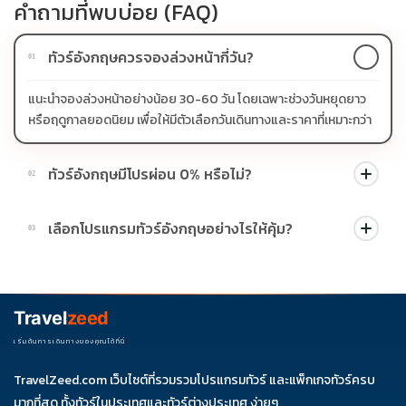
คำถามที่พบบ่อย (FAQ)
ทัวร์อังกฤษควรจองล่วงหน้ากี่วัน?
01
แนะนำจองล่วงหน้าอย่างน้อย 30-60 วัน โดยเฉพาะช่วงวันหยุดยาว
หรือฤดูกาลยอดนิยม เพื่อให้มีตัวเลือกวันเดินทางและราคาที่เหมาะกว่า
ทัวร์อังกฤษมีโปรผ่อน 0% หรือไม่?
02
บางโปรแกรมมีโปรผ่อน 0% หรือโปรโมชั่นบัตรเครดิตตามเงื่อนไขที่
เลือกโปรแกรมทัวร์อังกฤษอย่างไรให้คุ้ม?
03
บริษัทกำหนด สามารถดูสัญลักษณ์โปรโมชั่นในรายการทัวร์แต่ละ
รายการได้
ควรดูจำนวนวัน ไฮไลต์ที่รวมจริง โรงแรม สายการบิน มื้ออาหาร และ
ช่วงราคา ไม่ควรเทียบจากราคาต่ำสุดเพียงอย่างเดียว
Travel
zeed
เริ่มต้นการเดินทางของคุณได้ที่นี่
TravelZeed.com เว็บไซต์ที่รวมรวมโปรแกรมทัวร์ และแพ็กเกจทัวร์ครบ
ดูรีวิว
จองผ่านแชท
จองผ่านไลน์
ติดต่อเซล
มากที่สุด ทั้งทัวร์ในประเทศและทัวร์ต่างประเทศ ง่ายๆ