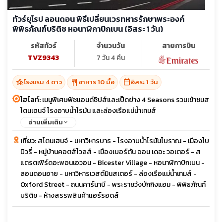
ทัวร์ยุโรป ลอนดอน พิธีเปลี่ยนเวรทหารรักษาพระองค์
พิพิธภัณฑ์บริติช หอนาฬิกาบิกเบน (อิสระ 1 วัน)
รหัสทัวร์
จำนวนวัน
สายการบิน
TVZ9343
7 วัน 4 คืน
hotel_class
restaurant
calendar_today
โรงแรม 4 ดาว
อาหาร 10 มื้อ
อิสระ 1 วัน
ไฮไลท์:
เมนูพิเศษฟิชแอนด์ชิปส์และเป็ดย่าง 4 Seasons รวมเข้าชมส
โตนเฮนจ์ โรงอาบน้ำโรมัน และล่องเรือแม่น้ำเทมส์
อ่านเพิ่มเติม
เที่ยว:
สโตนเฮนจ์ - มหาวิหารบาธ - โรงอาบน้ำโรมันโบราณ - เมืองไบ
บิวรี่ - หมู่บ้านคอตส์โวลส์ - เมืองเบอร์ตัน ออน เดอะ วอเตอร์ - ส
แตรตเฟิร์ดอะพอนเอวอน - Bicester Village - หอนาฬิกาบิกเบน -
ลอนดอนอาย - มหาวิหารเวสต์มินสเตอร์ - ล่องเรือแม่น้ำเทมส์ -
Oxford Street - ถนนคาร์นาบี - พระราชวังบักกิงแฮม - พิพิธภัณฑ์
บริติช - ห้างสรรพสินค้าแฮร์รอดส์