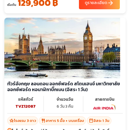
129,900 ฿
arrow_forward
ดูรายละเอียด
เริ่มต้น
ทัวร์อังกฤษ ลอนดอน ออกซ์ฟอร์ด สโตนเฮนจ์ มหาวิทยาลัย
ออกซ์ฟอร์ด หอนาฬิกาบิ๊กเบน (อิสระ 1 วัน)
รหัสทัวร์
จำนวนวัน
สายการบิน
TVZ12087
6 วัน 3 คืน
hotel_class
restaurant
calendar_today
โรงแรม 3 ดาว
อาหาร 5 มื้อ + บนเครื่อง
อิสระ 1 วัน