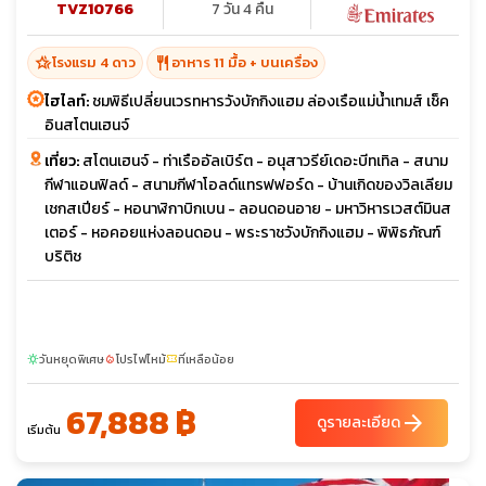
TVZ10766
7 วัน 4 คืน
hotel_class
restaurant
โรงแรม 4 ดาว
อาหาร 11 มื้อ + บนเครื่อง
ไฮไลท์:
ชมพิธีเปลี่ยนเวรทหารวังบักกิงแฮม ล่องเรือแม่น้ำเทมส์ เช็ค
อินสโตนเฮนจ์
เที่ยว:
สโตนเฮนจ์ - ท่าเรืออัลเบิร์ต - อนุสาวรีย์เดอะบีทเทิล - สนาม
กีฬาแอนฟิลด์ - สนามกีฬาโอลด์แทรฟฟอร์ด - บ้านเกิดของวิลเลียม
เชกสเปียร์ - หอนาฬิกาบิกเบน - ลอนดอนอาย - มหาวิหารเวสต์มินส
เตอร์ - หอคอยแห่งลอนดอน - พระราชวังบักกิงแฮม - พิพิธภัณฑ์
บริติช
วันหยุดพิเศษ
โปรไฟไหม้
ที่เหลือน้อย
sunny
local_fire_department
confirmation_number
67,888 ฿
arrow_forward
ดูรายละเอียด
เริ่มต้น