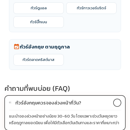
ทัวร์ดูบอล
ทัวร์ทาวเวอร์บริดจ์
ทัวร์บิ๊กเบน
ทัวร์อังกฤษ ตามฤดูกาล
event_available
ทัวร์ตลาดคริสต์มาส
คำถามที่พบบ่อย (FAQ)
ทัวร์อังกฤษควรจองล่วงหน้ากี่วัน?
01
แนะนำจองล่วงหน้าอย่างน้อย 30-60 วัน โดยเฉพาะช่วงวันหยุดยาว
หรือฤดูกาลยอดนิยม เพื่อให้มีตัวเลือกวันเดินทางและราคาที่เหมาะกว่า