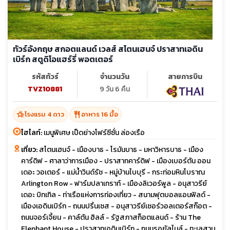
ทัวร์อังกฤษ สกอตแลนด์ เวลส์ สโตนเฮนจ์ ปราสาทเอดิน
เบิร์ก สตูดิโอแฮร์รี่ พอตเตอร์
รหัสทัวร์
จำนวนวัน
สายการบิน
TVZ10881
9 วัน 6 คืน
hotel_class
restaurant
โรงแรม 4 ดาว
อาหาร 16 มื้อ
ไฮไลท์:
เมนูพิเศษ เป็ดย่างโฟร์ซีซั่น ล่องเรือ
เที่ยว:
สโตนเฮนจ์ - เมืองบาธ - โรมันบาธ - มหาวิหารบาธ - เมือง
คาร์ดิฟ - ศาลาว่าการเมือง - ปราสาทคาร์ดิฟ - เมืองเบอร์ตัน ออน
เดอะ วอเตอร์ - แม่น้ำวินด์รัช - หมู่บ้านไบบุรี - กระท่อมหินโบราณ
Arlington Row - ฟาร์มปลาเทราท์ - เมืองลิเวอร์พูล - อนุสาวรีย์
เดอะ บิทเทิล - ท่าเรือแห่งการท่องเที่ยว - สนามฟุตบอลแอนฟิลด์ -
เมืองเอดินเบิร์ก - ถนนปริ้นเซส - อนุสาวรีย์เซอร์วอลเตอร์สก๊อต -
ถนนจอร์เจี้ยน - คาล์ตัน ฮิลล์ - รัฐสภาสก็อตแลนด์ - ร้าน The
Elephant House - ปราสาทเอดินเบิร์ก - ถนนรอยัลไมล์ - ทะเลสาบ