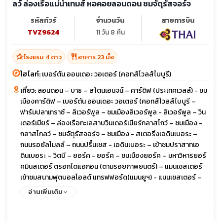
ลว์ ล่องเรือแม่น้ำเทมส์ หอคอยลอนดอน ชมจัตุรัสจอร์จ
รหัสทัวร์
จำนวนวัน
สายการบิน
TVZ9624
11 วัน 8 คืน
hotel_class
restaurant
โรงแรม 4 ดาว
อาหาร 23 มื้อ
ไฮไลท์:
เบอร์ตัน ออนเดอะ วอเตอร์ (คอทส์โวลส์ไบบูรี)
เที่ยว:
ลอนดอน – บาธ – สโตนเฮนจน์ – คาร์ดิฟ (ประเทศเวลล์) - ชม
เมืองคาร์ดิฟ – เบอร์ตัน ออนเดอะ วอเตอร์ (คอทส์โวลส์ไบบูรี –
ฟาร์มปลาเทราซ์ – ลิเวอร์พูล – ชมเมืองลิเวอร์พูล - ลิเวอร์พูล – วิน
เดอร์เมียร์ – ล่องเรือทะเลสาบวินเดอร์เมียร์กลาสโกว์ – ชมเมือง -
กลาสโกลว์ – ชมจัตุรัสจอร์จ – ชมเมือง - สเตอริ่งเอดินเบอระ –
ถนนรอยัลไมลล์ – ถนนปริ๊นเซส - เอดินเบอระ – เข้าชมปราสาทเอ
ดินเบอระ – วิตบี – ยอร์ค - ยอร์ค – ชมเมืองยอร์ค – มหาวิหารยอร์
คมินสเตอร์ ตรอกไดแอกอน (ตามรอยภาพยนตร์) – แมนเชสเตอร์
เข้าชมสนามฟุตบอลโอลด์ แทรฟฟอร์ด(แมนยูฯ) - แมนเชสเตอร์ –
สแตทฟอร์ด อพอน เอวอน – ช้อปปิ้งเอาท์เลต - ลอนดอน - เข้าชม
อ่านเพิ่มเติม
ภายใน Harry Potter Studio (Warner Bros)ชมมหานครลอนดอน -
อิสระชอปปิ้งย่านไนท์บริจด์ - ล่องเรือแม่น้ำเทมส์ – หอคอย
ลอนดอน – ชมมหานครลอนดอนชิมเป็ดย่างโฟร์ซีซั่น – ช้อปปิ้งถนนอ๊