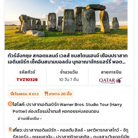
ทัวร์อังกฤษ สกอตแลนด์ เวลส์ ชมสโตนเฮนจ์ เยือนปราสาท
เอดินเบิร์ก เช็คอินสนามบอลดัง บุกอาณาจักรแฮร์รี่ พอต
เตอร์
รหัสทัวร์
จำนวนวัน
สายการบิน
TVZ10328
10 วัน 7 คืน
hotel_class
restaurant
โรงแรม 4 ดาว
อาหาร 20 มื้อ
ไฮไลท์:
ปราสาทเอดินเบิร์ก Warner Bros. Studio Tour (Harry
Potter) ล่องเรือแม่น้ำเทมส์ หอคอยแห่งลอนดอน
อ่านเพิ่มเติม
เที่ยว:
ปราสาทเอดินเบิร์ก - คอลตัน ฮิลล์ - มหาวิหารกลาสโกว์ - จัตุ
รัสจอร์จ - ถนนบูคานัน - ปราสาทนิวคาสเซิล - ทะเลสาบวินเดอร์เมีย