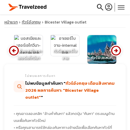
search
account_circle
menu
หน้าแรก
ทัวร์อังกฤษ
Bicester Village outlet
arrow_circle_left
arrow_circle_right
close
ทัวร์บอสเนียและ
ทัวร์อาเซอร์ไบ
์ก
เฮอร์เซโกวีนา
จาน
ทัวร์ฟินแลนด์
ทั
travel_explore
ไม่พบผลการค้นหา
ไม่พบข้อมูลคำค้นหา "
ทัวร์อังกฤษ เดือนสิงหาคม
calendar_month
2026 ผลการค้นหา: "Bicester Village
outlet"
"
search
• คุณอาจลองคลิก "ล้างคำค้นหา" แล้วกดปุ่ม "ค้นหา" ตรงเมนูด้าน
บนเพื่อค้นหาทัวร์ใหม่
• หรือคุณสามารถใช้กล่องค้นหาทางซ้ายมือเพื่อเลือกค้นหาทัวร์ที่