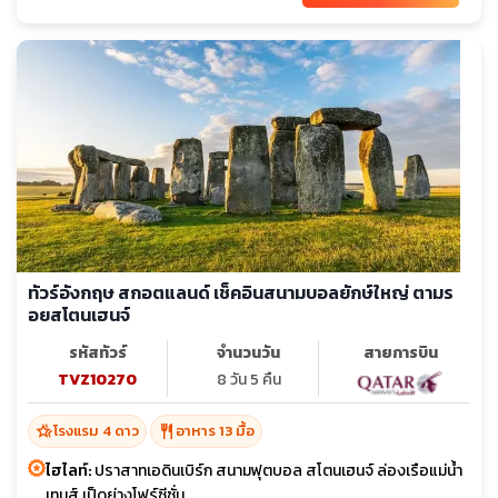
ทัวร์อังกฤษ สกอตแลนด์ เช็คอินสนามบอลยักษ์ใหญ่ ตามร
อยสโตนเฮนจ์
รหัสทัวร์
จำนวนวัน
สายการบิน
TVZ10270
8 วัน 5 คืน
hotel_class
restaurant
โรงแรม 4 ดาว
อาหาร 13 มื้อ
ไฮไลท์:
ปราสาทเอดินเบิร์ก สนามฟุตบอล สโตนเฮนจ์ ล่องเรือแม่น้ำ
เทมส์ เป็ดย่างโฟร์ซีซั่น