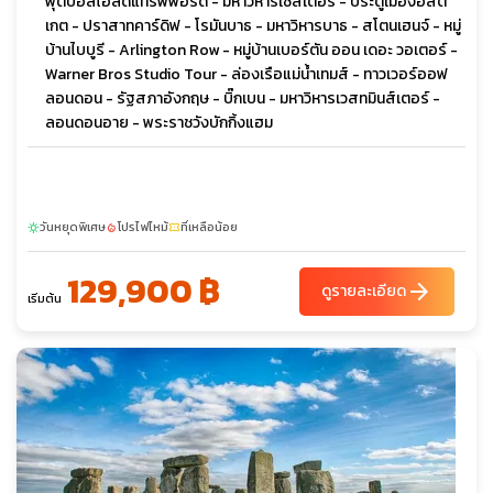
ฟุตบอลโอลด์แทรฟฟอร์ด - มหาวิหารเชสเตอร์ - ประตูเมืองอีสต์
เกต - ปราสาทคาร์ดิฟ - โรมันบาธ - มหาวิหารบาธ - สโตนเฮนจ์ - หมู่
บ้านไบบูรี - Arlington Row - หมู่บ้านเบอร์ตัน ออน เดอะ วอเตอร์ -
Warner Bros Studio Tour - ล่องเรือแม่น้ำเทมส์ - ทาวเวอร์ออฟ
ลอนดอน - รัฐสภาอังกฤษ - บิ๊กเบน - มหาวิหารเวสทมินส์เตอร์ -
ลอนดอนอาย - พระราชวังบักกิ้งแฮม
วันหยุดพิเศษ
โปรไฟไหม้
ที่เหลือน้อย
sunny
local_fire_department
confirmation_number
129,900 ฿
arrow_forward
ดูรายละเอียด
เริ่มต้น