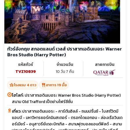
ทัวร์อังกฤษ สกอตแลนด์ เวลส์ ปราสาทเอดินเบอระ Warner
Bros Studio (Harry Potter)
รหัสทัวร์
จำนวนวัน
สายการบิน
TVZ10839
10 วัน 7 คืน
hotel_class
restaurant
โรงแรม 4 ดาว
อาหาร 19 มื้อ
ไฮไลท์:
ปราสาทเอดินเบอระ Warner Bros Studio (Harry Potter)
สนาม Old Trafford เป็ดย่างโฟร์ซีซั่น
เที่ยว:
ปราสาทเอดินเบอระ - คาร์ตันฮิลล์ - ถนนปริ้นซ์ - โบสถ์วิตบี
แอบบี - มหาวิหารยอร์คมินสเตอร์ - ตรอกไดแอกอน - ล่องเรือวินเด
อร์เมียร์ - อนุสาวรีย์เดอะบิทเทิล - สนามฟุตบอลแอนด์ฟิลด์ - สนาม