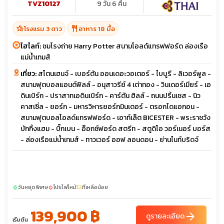
TVZ10127
9 วัน 6 คืน
hotel_class
restaurant
โรงแรม 3 ดาว
อาหาร 18 มื้อ
ไฮไลท์:
ชมโรงถ่าย Harry Potter สนามโอลด์แทรฟฟอร์ด ล่องเรือ
แม่น้ำเทมส์
เที่ยว:
สโตนเฮนจ์ - เบอร์ตัน ออนเดอะวอเตอร์ - ไบบูรี - ลิเวอร์พูล -
สนามฟุตบอลแอนด์ฟิลล์ - อนุสาวรีย์ 4 เต่าทอง - วินเดอร์เมียร์ - เอ
ดินเบิร์ก - ปราสาทเอดินเบิร์ก - คาร์ตัน ฮิลล์ - ถนนปริ้นเซส - นิว
คาสเซิ่ล - ยอร์ก - มหารวิหารยอร์กมินเตอร์ - ตรอกไดแอกอน -
สนามฟุตบอลโอลด์แทรฟฟอร์ด - เอาท์เล็ต BICESTER - พระราชวัง
บักกิ้งแฮม - บิ๊กเบน - อ็อกซ์ฟอร์ด สตรีท - สตูดิโอ วอร์เนอร์ บอร์ส
- ล่องเรือแม่น้ำเทมส์ - ทาวเวอร์ ออฟ ลอนดอน - ย่านไนท์บริดจ์
วันหยุดพิเศษ
โปรไฟไหม้
ที่เหลือน้อย
sunny
local_fire_department
confirmation_number
139,900 ฿
arrow_forward
ดูรายละเอียด
เริ่มต้น