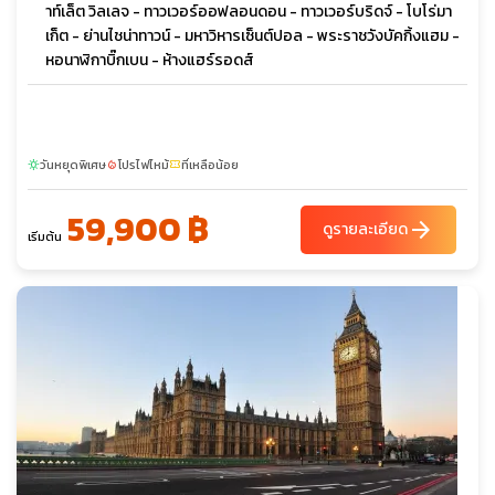
าท์เล็ต วิลเลจ - ทาวเวอร์ออฟลอนดอน - ทาวเวอร์บริดจ์ - โบโร่มา
เก็ต - ย่านไชน่าทาวน์ - มหาวิหารเซ็นต์ปอล - พระราชวังบัคกิ้งแฮม -
หอนาฬิกาบิ๊กเบน - ห้างแฮร์รอดส์
วันหยุดพิเศษ
โปรไฟไหม้
ที่เหลือน้อย
sunny
local_fire_department
confirmation_number
59,900 ฿
arrow_forward
ดูรายละเอียด
เริ่มต้น