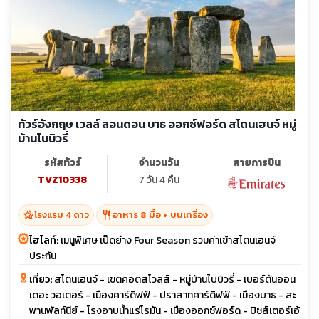
ทัวร์อังกฤษ เวลล์ ลอนดอน บาธ ออกซ์ฟอร์ด สโตนเฮนจ์ หมู่
บ้านไบบิวรี่
รหัสทัวร์
จำนวนวัน
สายการบิน
TVZ10338
7 วัน 4 คืน
hotel_class
restaurant
โรงแรม 4 ดาว
อาหาร 8 มื้อ + บนเครื่อง
ไฮไลท์:
เมนูพิเศษ เป็ดย่าง Four Season รวมค่าเข้าสโตนเฮนจ์
ประกัน
เที่ยว:
สโตนเฮนจ์ - เขตคอตสโวลส์ - หมู่บ้านไบบิวรี่ - เบอร์ตันออน
เดอะ วอเตอร์ - เมืองคาร์ดิฟฟ์ - ปราสาทคาร์ดิฟฟ์ - เมืองบาธ - สะ
พานพัลท์นีย์ - โรงอาบน้ำแร่โรมัน - เมืองออกซ์ฟอร์ด - บิซส์เตอร์เอ้