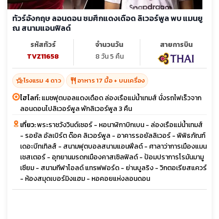
ทัวร์อังกฤษ ลอนดอน ชมศึกแดงเดือด ลิเวอร์พูล พบ แมนยู
ณ สนามแอนฟิลด์
รหัสทัวร์
จำนวนวัน
สายการบิน
TVZ11658
8 วัน 5 คืน
hotel_class
restaurant
โรงแรม 4 ดาว
อาหาร 17 มื้อ + บนเครื่อง
ไฮไลท์:
แมชฟุตบอลแดงเดือด ล่องเรือแม่น้ำเทมส์ นั่งรถไฟเร็วจาก
ลอนดอนไปลิเวอร์พูล พักลิเวอร์พูล 3 คืน
เที่ยว:
พระราชวังวินด์เซอร์ - หอนาฬิกาบิกเบน - ล่องเรือแม่น้ำเทมส์
- รอยัล อัลเบิร์ต ด๊อค ลิเวอร์พูล - อาคารรอยัลลิเวอร์ - พิพิธภัณฑ์
เดอะบีทเทิลส์ - สนามฟุตบอลสนามแอนฟีลด์ - ศาลาว่าการเมืองแมน
เชสเตอร์ - อุทยานมรดกเมืองคาสเซิลฟิลด์ - ป้อมปราการโรมันมามู
เซียม - สนามกีฬาโอลด์ แทรฟฟอร์ด - ย่านบูลริง - วิกตอเรียสแควร์
- ห้องสมุดเบอร์มิงแฮม - หอคอยแห่งลอนดอน