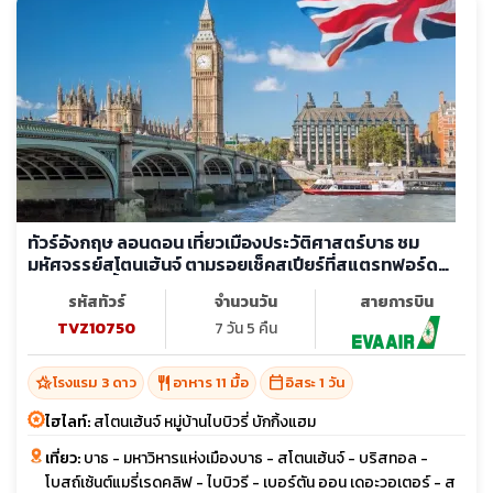
ทัวร์อังกฤษ ลอนดอน เที่ยวเมืองประวัติศาสตร์บาธ ชม
มหัศจรรย์สโตนเฮ้นจ์ ตามรอยเช็คสเปียร์ที่สแตรทฟอร์ด
ล่องเรือแม่น้ำเทมส์ (อิสระ 1 วัน)
รหัสทัวร์
จำนวนวัน
สายการบิน
TVZ10750
7 วัน 5 คืน
hotel_class
restaurant
calendar_today
โรงแรม 3 ดาว
อาหาร 11 มื้อ
อิสระ 1 วัน
ไฮไลท์:
สโตนเฮ้นจ์ หมู่บ้านไบบิวรี่ บักกิ้งแฮม
เที่ยว:
บาธ - มหาวิหารแห่งเมืองบาธ - สโตนเฮ้นจ์ - บริสทอล -
โบสถ์เซ้นต์แมรี่เรดคลิฟ - ไบบิวรี - เบอร์ตัน ออน เดอะวอเตอร์ - ส