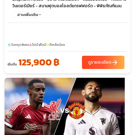
วินเดอร์เมียร์ - สนามฟุตบอลโอลด์แทรฟฟอร์ด - พิพิธภัณฑ์แมน
เชสเตอร์ยูไนเต็ด - เมืองสแตรทฟอร์ด อัพพอน เอวอน - บ้านเกิดวิล
อ่านเพิ่มเติม
เลี่ยมเชคสเปียร์ส - Bicester Outlet - Warner Bros Studio
London Harry Potter Tour - ห้างเซลฟริเจดส์ - ห้างมาร์ค แอนด์
สเปนเซอร์ - ห้างพรีมาค - ถนนอ็อกซ์ฟอร์ด - ล่องเรือแม่น้ำเทมส์ -
ทาวเวอร์ออฟลอนดอน - รัฐสภาอังกฤษ - จัตุรัสรัฐสภา - มหาวิหาร
วันหยุดพิเศษ
โปรไฟไหม้
ที่เหลือน้อย
เวสทมินส์เตอร์ - หอนาฬิกาบิ๊กเบน - ถนนดาวน์นิง - จตุรัสทราฟัล
sunny
local_fire_department
confirmation_number
การ์ - มหาวิหารเซนต์พอลส์ - สะพานทาวเวอร์บริดจ์ - พระราชวังบัก
125,900 ฿
กิ้งแฮม - ย่านไนท์บริดจ์
arrow_forward
ดูรายละเอียด
เริ่มต้น