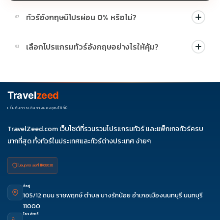
ทัวร์อังกฤษมีโปรผ่อน 0% หรือไม่?
02
บางโปรแกรมมีโปรผ่อน 0% หรือโปรโมชั่นบัตรเครดิตตามเงื่อนไขที่
เลือกโปรแกรมทัวร์อังกฤษอย่างไรให้คุ้ม?
03
บริษัทกำหนด สามารถดูสัญลักษณ์โปรโมชั่นในรายการทัวร์แต่ละ
รายการได้
ควรดูจำนวนวัน ไฮไลต์ที่รวมจริง โรงแรม สายการบิน มื้ออาหาร และ
ช่วงราคา ไม่ควรเทียบจากราคาต่ำสุดเพียงอย่างเดียว
Travel
zeed
เริ่มต้นการเดินทางของคุณได้ที่นี่
TravelZeed.com เว็บไซต์ที่รวมรวมโปรแกรมทัวร์ และแพ็กเกจทัวร์ครบ
มากที่สุด ทั้งทัวร์ในประเทศและทัวร์ต่างประเทศ ง่ายๆ
ใบอนุญาต เลขที่ 11/08038
ที่อยู่
105/12 ถนน ราชพฤกษ์ ตำบล บางรักน้อย อำเภอเมืองนนทบุรี นนทบุรี
11000
ดูรีวิว
จองผ่านแชท
จองผ่านไลน์
ติดต่อเซล
โทรศัพท์