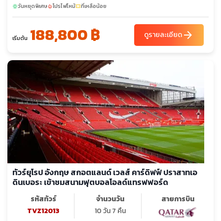
วันหยุดพิเศษ
โปรไฟไหม้
ที่เหลือน้อย
sunny
local_fire_department
confirmation_number
188,800 ฿
arrow_forward
ดูรายละเอียด
เริ่มต้น
ทัวร์ยุโรป อังกฤษ สกอตแลนด์ เวลส์ คาร์ดิฟฟ์ ปราสาทเอ
ดินเบอระ เข้าชมสนามฟุตบอลโอลด์แทรฟฟอร์ด
รหัสทัวร์
จำนวนวัน
สายการบิน
TVZ12013
10 วัน 7 คืน