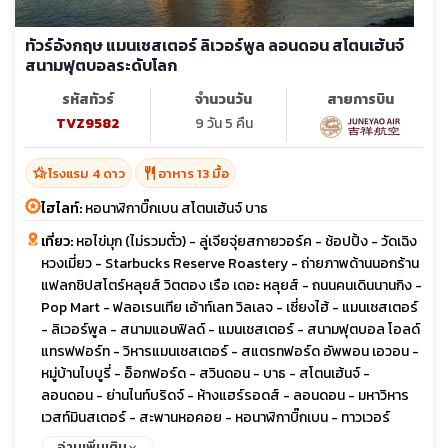
ทัวร์อังกฤษ แมนเชสเตอร์ ลิเวอร์พูล ลอนดอน สโตนเฮ้นจ์
สนามฟุตบอลระดับโลก
รหัสทัวร์
จำนวนวัน
สายการบิน
TVZ9582
9 วัน 5 คืน
hotel_class
restaurant
โรงแรม 4 ดาว
อาหาร 13 มื้อ
ไฮไลท์:
หอนาฬิกาบิ๊กเบน สโตนเฮ้นจ์ บาธ
เที่ยว:
หอไข่มุก (ไม่รวมตั๋ว) - ลู่เจียจุ่ยสกายวอร์ค - ช้อปปิ้ง - วัดเฉิง
หวงเมี่ยว - Starbucks Reserve Roastery - ถ่ายภาพด้านนอกร้าน
แฟลกชิปสโตร์หลุยส์ วิตตอง เรือ เดอะ หลุยส์ - ถนนคนเดินนานกิง -
Pop Mart - ฟลอเรนเทีย เอ้าท์เลท วิลเลจ - เซี่ยงไฮ้ - แมนเชสเตอร์
- ลิเวอร์พูล - สนามแอนฟิลด์ - แมนเชสเตอร์ - สนามฟุตบอล โอลด์
แทรฟฟอร์ท - วิหารแมนเชสเตอร์ - สแตรทฟอร์ด อัพพอน เอวอน -
หมู่บ้านไบบูรี่ - อ็อกฟอร์ด - สวินดอน - บาธ - สโตนเฮ้นจ์ -
ลอนดอน - ย่านไนท์บริดจ์ - ห้างแฮร์รอดส์ - ลอนดอน - มหาวิหาร
เวสท์มินสเตอร์ - สะพานหอคอย - หอนาฬิกาบิ๊กเบน - ทาวเวอร์
บริดจ์ - ช้อปปิ้ง ถนน Oxford - ลอนดอน - Bicester Village
อ่านเพิ่มเติม