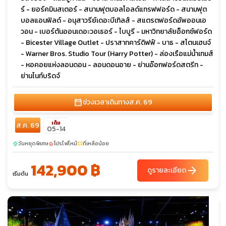
ร์ - ยอร์คมินสเตอร์ - สนามฟุตบอลโอลด์แทรฟฟอร์ด - สนามฟุต
บอลแอนฟิลด์ - อนุสาวรีย์เดอะบีเทิลส์ - สแตรตฟอร์ดอัพออนเอ
วอน - เบอร์ตันออนเดอะวอเธอร์ - ไบบูรี - มหาวิทยาลัยอ็อกซ์ฟอร์ด
- Bicester Village Outlet - ปราสาทคาร์ดิฟฟ์ - บาธ - สโตนเฮนจ์
- Warner Bros. Studio Tour (Harry Potter) - ล่องเรือแม่น้ำเทมส์
- หอคอยแห่งลอนดอน - ลอนดอนอาย - ย่านอ๊อกฟอร์ดสตรีท -
ย่านไนท์บริดจ์
calendar_month
ช่วงเวลาเดินทาง
ส.ค. 69
เต็ม
ส.ค. 69
05-14
วันหยุดพิเศษ
โปรไฟไหม้
ที่เหลือน้อย
sunny
local_fire_department
confirmation_number
142,900 ฿
arrow_forward
ดูรายละเอียด
เริ่มต้น