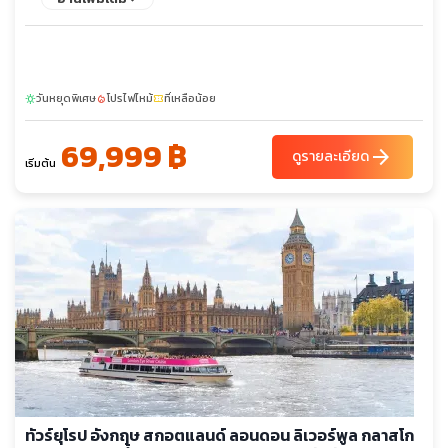
Outlet - เลสเตอร์ - สนามคิงส์ พาวเวอร์ - แมนเชสเตอร์
วันหยุดพิเศษ
โปรไฟไหม้
ที่เหลือน้อย
sunny
local_fire_department
confirmation_number
69,999 ฿
arrow_forward
ดูรายละเอียด
เริ่มต้น
ทัวร์ยุโรป อังกฤษ สกอตแลนด์ ลอนดอน ลิเวอร์พูล กลาสโก