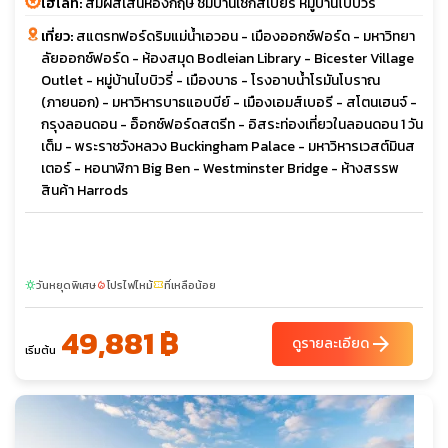
ไฮไลท์:
สัมผัสเสน่ห์อังกฤษ ชมบ้านเชกสเปียร์ หมู่บ้านไบบิวรี่
เที่ยว:
สแตรทฟอร์ดริมแม่น้ำเอวอน - เมืองออกซ์ฟอร์ด - มหาวิทยา
ลัยออกซ์ฟอร์ด - ห้องสมุด Bodleian Library - Bicester Village
Outlet - หมู่บ้านไบบิวรี่ - เมืองบาธ - โรงอาบน้ำโรมันโบราณ
(ภายนอก) - มหาวิหารบาธแอบบีย์ - เมืองเอมส์เบอรี - สโตนเฮนจ์ -
กรุงลอนดอน - อ็อกซ์ฟอร์ดสตรีท - อิสระท่องเที่ยวในลอนดอน 1 วัน
เต็ม - พระราชวังหลวง Buckingham Palace - มหาวิหารเวสต์มินส
เตอร์ - หอนาฬิกา Big Ben - Westminster Bridge - ห้างสรรพ
สินค้า Harrods
วันหยุดพิเศษ
โปรไฟไหม้
ที่เหลือน้อย
sunny
local_fire_department
confirmation_number
49,881 ฿
arrow_forward
ดูรายละเอียด
เริ่มต้น