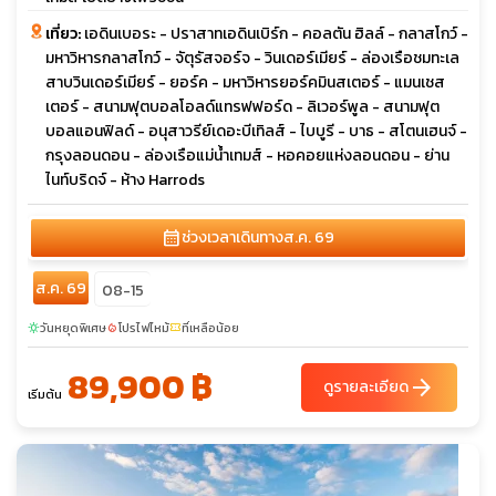
เที่ยว:
เอดินเบอระ - ปราสาทเอดินเบิร์ก - คอลตัน ฮิลล์ - กลาสโกว์ -
มหาวิหารกลาสโกว์ - จัตุรัสจอร์จ - วินเดอร์เมียร์ - ล่องเรือชมทะเล
สาบวินเดอร์เมียร์ - ยอร์ค - มหาวิหารยอร์คมินสเตอร์ - แมนเชส
เตอร์ - สนามฟุตบอลโอลด์แทรฟฟอร์ด - ลิเวอร์พูล - สนามฟุต
บอลแอนฟิลด์ - อนุสาวรีย์เดอะบีเทิลส์ - ไบบูรี - บาธ - สโตนเฮนจ์ -
กรุงลอนดอน - ล่องเรือแม่น้ำเทมส์ - หอคอยแห่งลอนดอน - ย่าน
ไนท์บริดจ์ - ห้าง Harrods
calendar_month
ช่วงเวลาเดินทาง
ส.ค. 69
ส.ค. 69
08-15
วันหยุดพิเศษ
โปรไฟไหม้
ที่เหลือน้อย
sunny
local_fire_department
confirmation_number
89,900 ฿
arrow_forward
ดูรายละเอียด
เริ่มต้น