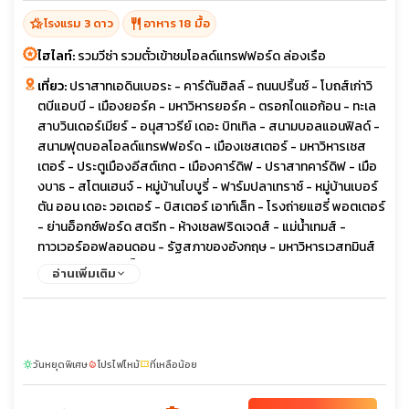
hotel_class
restaurant
โรงแรม 3 ดาว
อาหาร 18 มื้อ
ไฮไลท์:
รวมวีซ่า รวมตั๋วเข้าชมโอลด์แทรฟฟอร์ด ล่องเรือ
เที่ยว:
ปราสาทเอดินเบอระ - คาร์ตันฮิลล์ - ถนนปริ้นซ์ - โบถส์เก่าวิ
ตบีแอบบี - เมืองยอร์ค - มหาวิหารยอร์ค - ตรอกไดแอก้อน - ทะเล
สาบวินเดอร์เมียร์ - อนุสาวรีย์ เดอะ บิทเทิล - สนามบอลแอนฟิลด์ -
สนามฟุตบอลโอลด์แทรฟฟอร์ด - เมืองเชสเตอร์ - มหาวิหารเชส
เตอร์ - ประตูเมืองอีสต์เกต - เมืองคาร์ดิฟ - ปราสาทคาร์ดิฟ - เมือ
งบาธ - สโตนเฮนจ์ - หมู่บ้านไบบูรี่ - ฟาร์มปลาเทราซ์ - หมู่บ้านเบอร์
ตัน ออน เดอะ วอเตอร์ - บิสเตอร์ เอาท์เล็ท - โรงถ่ายแฮรี่ พอตเตอร์
- ย่านอ็อกซ์ฟอร์ด สตรีท - ห้างเซลฟริดเจดส์ - แม่น้ำเทมส์ -
ทาวเวอร์ออฟลอนดอน - รัฐสภาของอังกฤษ - มหาวิหารเวสทมินส์
เตอร์ - หอนาฬิกาบิ๊กเบน - จัตุรัสทราฟัลการ์ - มหาวิหารเซนต์พอลส์
อ่านเพิ่มเติม
- สะพานทาวเวอร์บริดจ์ - พระราชวังบักกิ้งแฮม - ย่านไนท์บริดจ์
วันหยุดพิเศษ
โปรไฟไหม้
ที่เหลือน้อย
sunny
local_fire_department
confirmation_number