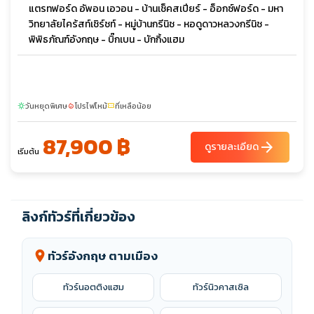
แตรทฟอร์ด อัพอน เอวอน - บ้านเช็คสเปียร์ - อ็อกซ์ฟอร์ด - มหา
วิทยาลัยไคร้สท์เชิร์ชท์ - หมู่บ้านกรีนิช - หอดูดาวหลวงกรีนิช -
พิพิธภัณฑ์อังกฤษ - บิ๊กเบน - บักกิ้งแฮม
วันหยุดพิเศษ
โปรไฟไหม้
ที่เหลือน้อย
sunny
local_fire_department
confirmation_number
87,900 ฿
arrow_forward
ดูรายละเอียด
เริ่มต้น
ลิงก์ทัวร์ที่เกี่ยวข้อง
ทัวร์อังกฤษ ตามเมือง
location_on
ทัวร์นอตติงแฮม
ทัวร์นิวคาสเซิล