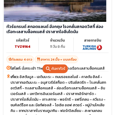
ทัวร์แกรนด์ สกอตแลนด์ อังกฤษ โรงกลั่นสกอตวิสกี้ ล่อง
เรือทะเลสาบล็อคเนสส์ ปราสาทไอลีนโดนัน
รหัสทัวร์
จำนวนวัน
สายการบิน
TVZ9164
11 วัน 8 คืน
hotel_class
restaurant
โรงแรม 4 ดาว
อาหาร 24 มื้อ + บนเครื่อง
search
ไฮไลท์:
นั่งกระเช้า The Nevis Range ล่องเรือทะเลสาบล็อคเนสส์
ค้นหาทัวร์
เที่ยว:
อิสตันบูล - เอดินบะระ – ถนนรอแยลไมล์ - คาลตัน ฮิลล์ -
ปราสาทเอดินบะระ - อนุสาวรีย์สก็อต – ปรินซ์สตรีท – โรงกลั่นสก
อตวิสกี้ - ทะเลสาบล็อคเนสส์ - ล่องเรือทะเลสาบล็อคเนสส์ – อิน
เวอร์เนสส์ – มหาวิหารอินเวอร์เนสส์ - ปราสาทเอิร์กฮาร์ต -
ปราสาทไอลีนโดนัน – เกาะสกาย - พอร์ทรี – แฟรี่เกลน – ควีแรง -
ชมคิลต์ร็อค และ มีลท์ฟอลส์ - ไอเซิล ออฟ สตอร์ - หมู่บ้านไคเลีย
คิน – ซากปราสาทโบราณดูนากิน - ฟอร์ทวิลเลี่ยม - สะพานเกลน