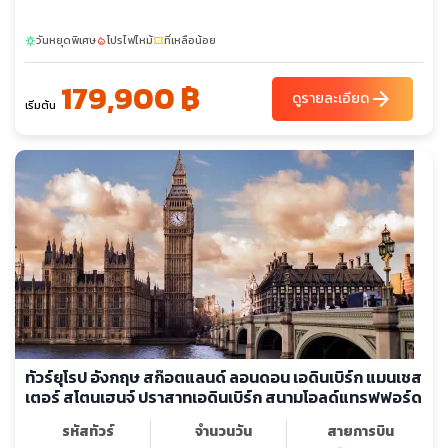
อกฟอร์ด
วันหยุดพิเศษ
โปรไฟไหม้
ที่เหลือน้อย
sunny
local_fire_department
confirmation_number
179,900 ฿
arrow_forward
ดูรายละเอียด
เริ่มต้น
ทัวร์ยุโรป อังกฤษ สก๊อตแลนด์ ลอนดอน เอดินเบิร์ก แมนเชส
เตอร์ สโตนเฮนจ์ ปราสาทเอดินเบิร์ก สนามโอลด์แทรฟฟอร์ด
รหัสทัวร์
จำนวนวัน
สายการบิน