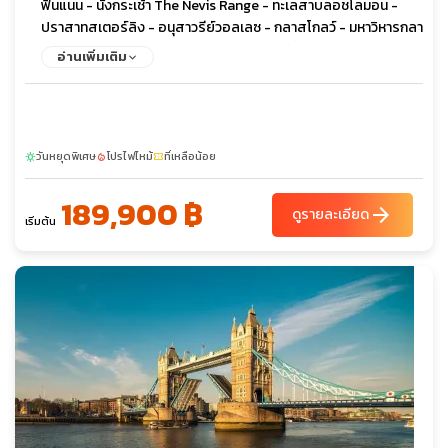
ฟินแนน - นั่งกระเช้า The Nevis Range - ทะเลสาบลอชโลมอน -
ปราสาทสเตอร์ลิง - อนุสาวรีย์วอลเลซ - กลาสโกลว์ - มหาวิหารกลา
สโกว์ – หอประชุมไคลด์ – ถนนบูคานัน – ช้อปปิ้งเอาท์เลต - เอดินเบ
อ่านเพิ่มเติม
อระ – ดีนวิลเลจ – พระราชวังฮอลีรูด – โรงกลั่นวิสกี้แบบจำลอง
วันหยุดพิเศษ
โปรไฟไหม้
ที่เหลือน้อย
sunny
local_fire_department
confirmation_number
189,900 ฿
arrow_forward
ดูรายละเอียด
เริ่มต้น