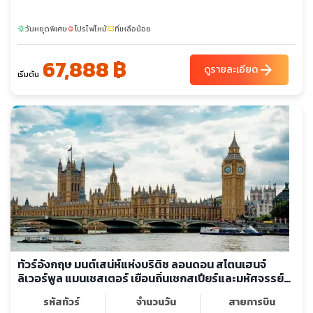
วันหยุดพิเศษ
โปรไฟไหม้
ที่เหลือน้อย
sunny
local_fire_department
confirmation_number
67,888 ฿
arrow_forward
ดูรายละเอียด
เริ่มต้น
ทัวร์อังกฤษ มนต์เสน่ห์แห่งบริติช ลอนดอน สโตนเฮนจ์
ลิเวอร์พูล แมนเชสเตอร์ เยือนถิ่นเชกสเปียร์และมหัศจรรย์
สถาปัตยกรรมระดับโลก
รหัสทัวร์
จำนวนวัน
สายการบิน