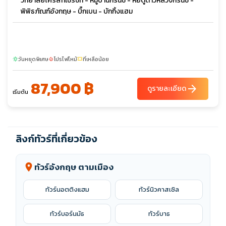
วิทยาลัยไคร้สท์เชิร์ชท์ - หมู่บ้านกรีนิช - หอดูดาวหลวงกรีนิช -
พิพิธภัณฑ์อังกฤษ - บิ๊กเบน - บักกิ้งแฮม
วันหยุดพิเศษ
โปรไฟไหม้
ที่เหลือน้อย
sunny
local_fire_department
confirmation_number
87,900 ฿
arrow_forward
ดูรายละเอียด
เริ่มต้น
ลิงก์ทัวร์ที่เกี่ยวข้อง
ทัวร์อังกฤษ ตามเมือง
location_on
ทัวร์นอตติงแฮม
ทัวร์นิวคาสเซิล
ทัวร์บอร์นมัธ
ทัวร์บาธ