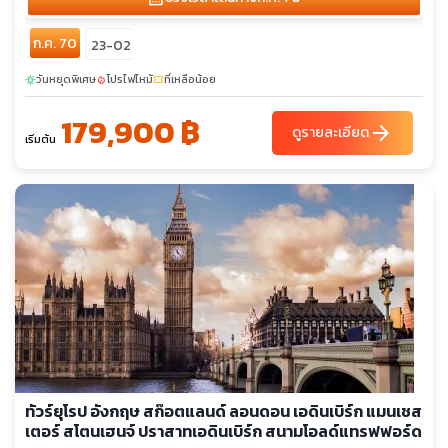
อกฟอร์ด
ก.ค. 70
23-02
วันหยุดพิเศษ
โปรไฟไหม้
ที่เหลือน้อย
sunny
local_fire_department
confirmation_number
179,900 ฿
arrow_forward
ดูรายละเอียด
เริ่มต้น
ทัวร์ยุโรป อังกฤษ สก๊อตแลนด์ ลอนดอน เอดินเบิร์ก แมนเชส
เตอร์ สโตนเฮนจ์ ปราสาทเอดินเบิร์ก สนามโอลด์แทรฟฟอร์ด