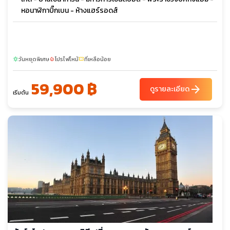
หอนาฬิกาบิ๊กเบน - ห้างแฮร์รอดส์
วันหยุดพิเศษ
โปรไฟไหม้
ที่เหลือน้อย
sunny
local_fire_department
confirmation_number
59,900 ฿
arrow_forward
ดูรายละเอียด
เริ่มต้น