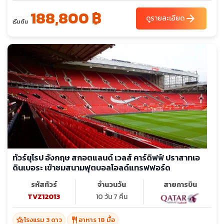
188,800 ฿
arrow_forward
ดูรายละเอียด
เริ่มต้น
ทัวร์ยุโรป อังกฤษ สกอตแลนด์ เวลส์ คาร์ดิฟฟ์ ปราสาทเอ
ดินเบอระ เข้าชมสนามฟุตบอลโอลด์แทรฟฟอร์ด
รหัสทัวร์
จำนวนวัน
สายการบิน
TVZ12013
10 วัน 7 คืน
hotel_class
restaurant
โรงแรม 3 ดาว
อาหาร 18 มื้อ