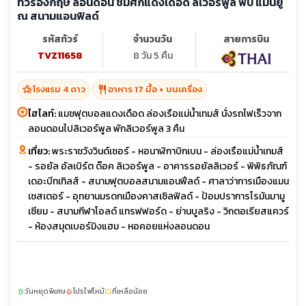
ทัวร์อังกฤษ ลอนดอน ชมศึกแดงเดือด ลิเวอร์พูล พบ แมนยู
ณ สนามแอนฟิลด์
รหัสทัวร์
จำนวนวัน
สายการบิน
TVZ11658
8 วัน 5 คืน
hotel_class
restaurant
โรงแรม 4 ดาว
อาหาร 17 มื้อ + บนเครื่อง
ไฮไลท์:
แมชฟุตบอลแดงเดือด ล่องเรือแม่น้ำเทมส์ นั่งรถไฟเร็วจาก
ลอนดอนไปลิเวอร์พูล พักลิเวอร์พูล 3 คืน
เที่ยว:
พระราชวังวินด์เซอร์ - หอนาฬิกาบิกเบน - ล่องเรือแม่น้ำเทมส์
- รอยัล อัลเบิร์ต ด๊อค ลิเวอร์พูล - อาคารรอยัลลิเวอร์ - พิพิธภัณฑ์
เดอะบีทเทิลส์ - สนามฟุตบอลสนามแอนฟีลด์ - ศาลาว่าการเมืองแมน
เชสเตอร์ - อุทยานมรดกเมืองคาสเซิลฟิลด์ - ป้อมปราการโรมันมามู
เซียม - สนามกีฬาโอลด์ แทรฟฟอร์ด - ย่านบูลริง - วิกตอเรียสแควร์
- ห้องสมุดเบอร์มิงแฮม - หอคอยแห่งลอนดอน
วันหยุดพิเศษ
โปรไฟไหม้
ที่เหลือน้อย
sunny
local_fire_department
confirmation_number