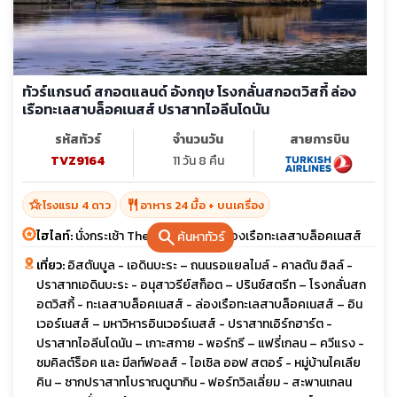
ทัวร์แกรนด์ สกอตแลนด์ อังกฤษ โรงกลั่นสกอตวิสกี้ ล่อง
เรือทะเลสาบล็อคเนสส์ ปราสาทไอลีนโดนัน
รหัสทัวร์
จำนวนวัน
สายการบิน
TVZ9164
11 วัน 8 คืน
hotel_class
restaurant
โรงแรม 4 ดาว
อาหาร 24 มื้อ + บนเครื่อง
search
ไฮไลท์:
นั่งกระเช้า The Nevis Range ล่องเรือทะเลสาบล็อคเนสส์
ค้นหาทัวร์
เที่ยว:
อิสตันบูล - เอดินบะระ – ถนนรอแยลไมล์ - คาลตัน ฮิลล์ -
ปราสาทเอดินบะระ - อนุสาวรีย์สก็อต – ปรินซ์สตรีท – โรงกลั่นสก
อตวิสกี้ - ทะเลสาบล็อคเนสส์ - ล่องเรือทะเลสาบล็อคเนสส์ – อิน
เวอร์เนสส์ – มหาวิหารอินเวอร์เนสส์ - ปราสาทเอิร์กฮาร์ต -
ปราสาทไอลีนโดนัน – เกาะสกาย - พอร์ทรี – แฟรี่เกลน – ควีแรง -
ชมคิลต์ร็อค และ มีลท์ฟอลส์ - ไอเซิล ออฟ สตอร์ - หมู่บ้านไคเลีย
คิน – ซากปราสาทโบราณดูนากิน - ฟอร์ทวิลเลี่ยม - สะพานเกลน