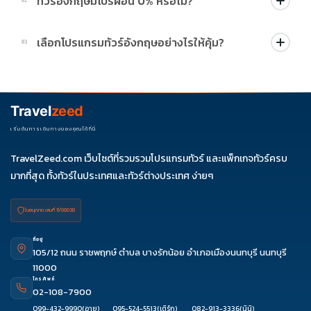
ทัวร์อังกฤษมีโปรผ่อน 0% หรือไม่?
02
บางโปรแกรมมีโปรผ่อน 0% หรือโปรโมชั่นบัตรเครดิตตามเงื่อนไขที่
เลือกโปรแกรมทัวร์อังกฤษอย่างไรให้คุ้ม?
03
บริษัทกำหนด สามารถดูสัญลักษณ์โปรโมชั่นในรายการทัวร์แต่ละ
รายการได้
ควรดูจำนวนวัน ไฮไลต์ที่รวมจริง โรงแรม สายการบิน มื้ออาหาร และ
ช่วงราคา ไม่ควรเทียบจากราคาต่ำสุดเพียงอย่างเดียว
Travel
zeed
เริ่มต้นการเดินทางของคุณได้ที่นี่
TravelZeed.com เว็บไซต์ที่รวมรวมโปรแกรมทัวร์ และแพ็กเกจทัวร์ครบ
มากที่สุด ทั้งทัวร์ในประเทศและทัวร์ต่างประเทศ ง่ายๆ
ใบอนุญาต เลขที่ 11/08038
ที่อยู่
105/12 ถนน ราชพฤกษ์ ตำบล บางรักน้อย อำเภอเมืองนนทบุรี นนทบุรี
11000
โทรศัพท์
02-108-7900
ดูรีวิว
ติดต่อเซล
จองผ่านแชท
จองผ่านไลน์
099-432-9990
(อาย)
095-524-5513
(เติร์ก)
082-913-3336
(นินิ)