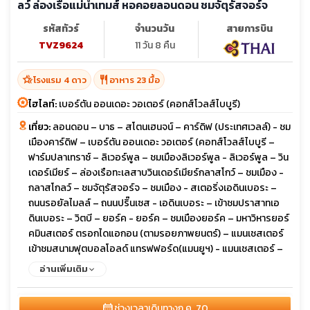
ลว์ ล่องเรือแม่น้ำเทมส์ หอคอยลอนดอน ชมจัตุรัสจอร์จ
รหัสทัวร์
จำนวนวัน
สายการบิน
TVZ9624
11 วัน 8 คืน
hotel_class
restaurant
โรงแรม 4 ดาว
อาหาร 23 มื้อ
ไฮไลท์:
เบอร์ตัน ออนเดอะ วอเตอร์ (คอทส์โวลส์ไบบูรี)
เที่ยว:
ลอนดอน – บาธ – สโตนเฮนจน์ – คาร์ดิฟ (ประเทศเวลล์) - ชม
เมืองคาร์ดิฟ – เบอร์ตัน ออนเดอะ วอเตอร์ (คอทส์โวลส์ไบบูรี –
ฟาร์มปลาเทราซ์ – ลิเวอร์พูล – ชมเมืองลิเวอร์พูล - ลิเวอร์พูล – วิน
เดอร์เมียร์ – ล่องเรือทะเลสาบวินเดอร์เมียร์กลาสโกว์ – ชมเมือง -
กลาสโกลว์ – ชมจัตุรัสจอร์จ – ชมเมือง - สเตอริ่งเอดินเบอระ –
ถนนรอยัลไมลล์ – ถนนปริ๊นเซส - เอดินเบอระ – เข้าชมปราสาทเอ
ดินเบอระ – วิตบี – ยอร์ค - ยอร์ค – ชมเมืองยอร์ค – มหาวิหารยอร์
คมินสเตอร์ ตรอกไดแอกอน (ตามรอยภาพยนตร์) – แมนเชสเตอร์
เข้าชมสนามฟุตบอลโอลด์ แทรฟฟอร์ด(แมนยูฯ) - แมนเชสเตอร์ –
สแตทฟอร์ด อพอน เอวอน – ช้อปปิ้งเอาท์เลต - ลอนดอน - เข้าชม
อ่านเพิ่มเติม
ภายใน Harry Potter Studio (Warner Bros)ชมมหานครลอนดอน -
อิสระชอปปิ้งย่านไนท์บริจด์ - ล่องเรือแม่น้ำเทมส์ – หอคอย
calendar_month
ช่วงเวลาเดินทาง
ก.ค. 70
ลอนดอน – ชมมหานครลอนดอนชิมเป็ดย่างโฟร์ซีซั่น – ช้อปปิ้งถนนอ๊