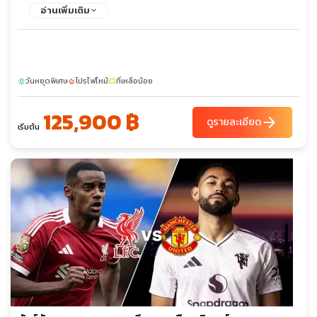
เชสเตอร์ยูไนเต็ด - เมืองสแตรทฟอร์ด อัพพอน เอวอน - บ้านเกิดวิล
อ่านเพิ่มเติม
เลี่ยมเชคสเปียร์ส - Bicester Outlet - Warner Bros Studio
London Harry Potter Tour - ห้างเซลฟริเจดส์ - ห้างมาร์ค แอนด์
สเปนเซอร์ - ห้างพรีมาค - ถนนอ็อกซ์ฟอร์ด - ล่องเรือแม่น้ำเทมส์ -
ทาวเวอร์ออฟลอนดอน - รัฐสภาอังกฤษ - จัตุรัสรัฐสภา - มหาวิหาร
วันหยุดพิเศษ
โปรไฟไหม้
ที่เหลือน้อย
เวสทมินส์เตอร์ - หอนาฬิกาบิ๊กเบน - ถนนดาวน์นิง - จตุรัสทราฟัล
sunny
local_fire_department
confirmation_number
การ์ - มหาวิหารเซนต์พอลส์ - สะพานทาวเวอร์บริดจ์ - พระราชวังบัก
125,900 ฿
กิ้งแฮม - ย่านไนท์บริดจ์
arrow_forward
ดูรายละเอียด
เริ่มต้น