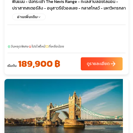
ฟินแนน - นั่งกระเช้า The Nevis Range - ทะเลสาบลอชโลมอน -
ปราสาทสเตอร์ลิง - อนุสาวรีย์วอลเลซ - กลาสโกลว์ - มหาวิหารกลา
สโกว์ – หอประชุมไคลด์ – ถนนบูคานัน – ช้อปปิ้งเอาท์เลต - เอดินเบ
อ่านเพิ่มเติม
อระ – ดีนวิลเลจ – พระราชวังฮอลีรูด – โรงกลั่นวิสกี้แบบจำลอง
วันหยุดพิเศษ
โปรไฟไหม้
ที่เหลือน้อย
sunny
local_fire_department
confirmation_number
189,900 ฿
arrow_forward
ดูรายละเอียด
เริ่มต้น