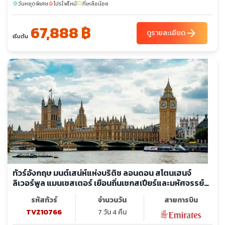
วันหยุดพิเศษ
โปรไฟไหม้
ที่เหลือน้อย
sunny
local_fire_department
confirmation_number
67,888 ฿
arrow_forward
ดูรายละเอียด
เริ่มต้น
ทัวร์อังกฤษ มนต์เสน่ห์แห่งบริติช ลอนดอน สโตนเฮนจ์
ลิเวอร์พูล แมนเชสเตอร์ เยือนถิ่นเชกสเปียร์และมหัศจรรย์
สถาปัตยกรรมระดับโลก
รหัสทัวร์
จำนวนวัน
สายการบิน
TVZ10766
7 วัน 4 คืน