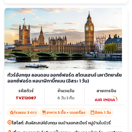
ทัวร์อังกฤษ ลอนดอน ออกซ์ฟอร์ด สโตนเฮนจ์ มหาวิทยาลัย
ออกซ์ฟอร์ด หอนาฬิกาบิ๊กเบน (อิสระ 1 วัน)
รหัสทัวร์
จำนวนวัน
สายการบิน
TVZ12087
6 วัน 3 คืน
hotel_class
restaurant
calendar_today
โรงแรม 3 ดาว
อาหาร 5 มื้อ + บนเครื่อง
อิสระ 1 วัน
ไฮไลท์:
สัมผัสเสน่ห์อังกฤษ ชมบ้านเชกสเปียร์ หมู่บ้านไบบิวรี่