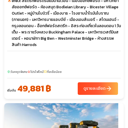
เที่ยว:
สแตรทฟอร์ดริมแม่น้ำเอวอน - เมืองออกซ์ฟอร์ด - มหาวิทยา
ลัยออกซ์ฟอร์ด - ห้องสมุด Bodleian Library - Bicester Village
Outlet - หมู่บ้านไบบิวรี่ - เมืองบาธ - โรงอาบน้ำโรมันโบราณ
(ภายนอก) - มหาวิหารบาธแอบบีย์ - เมืองเอมส์เบอรี - สโตนเฮนจ์ -
กรุงลอนดอน - อ็อกซ์ฟอร์ดสตรีท - อิสระท่องเที่ยวในลอนดอน 1 วัน
เต็ม - พระราชวังหลวง Buckingham Palace - มหาวิหารเวสต์มินส
เตอร์ - หอนาฬิกา Big Ben - Westminster Bridge - ห้างสรรพ
สินค้า Harrods
วันหยุดพิเศษ
โปรไฟไหม้
ที่เหลือน้อย
sunny
local_fire_department
confirmation_number
49,881 ฿
arrow_forward
ดูรายละเอียด
เริ่มต้น