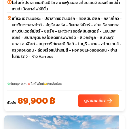
ไฮไลท์:
ปราสาทเอดินเบิร์ก สนามฟุตบอล สโตนเฮนจ์ ล่องเรือแม่น้ำ
เทมส์ เป็ดย่างโฟร์ซีซั่น
เที่ยว:
เอดินเบอระ - ปราสาทเอดินเบิร์ก - คอลตัน ฮิลล์ - กลาสโกว์ -
มหาวิหารกลาสโกว์ - จัตุรัสจอร์จ - วินเดอร์เมียร์ - ล่องเรือชมทะเล
สาบวินเดอร์เมียร์ - ยอร์ค - มหาวิหารยอร์คมินสเตอร์ - แมนเชส
เตอร์ - สนามฟุตบอลโอลด์แทรฟฟอร์ด - ลิเวอร์พูล - สนามฟุต
บอลแอนฟิลด์ - อนุสาวรีย์เดอะบีเทิลส์ - ไบบูรี - บาธ - สโตนเฮนจ์ -
กรุงลอนดอน - ล่องเรือแม่น้ำเทมส์ - หอคอยแห่งลอนดอน - ย่าน
ไนท์บริดจ์ - ห้าง Harrods
วันหยุดพิเศษ
โปรไฟไหม้
ที่เหลือน้อย
sunny
local_fire_department
confirmation_number
89,900 ฿
arrow_forward
ดูรายละเอียด
เริ่มต้น