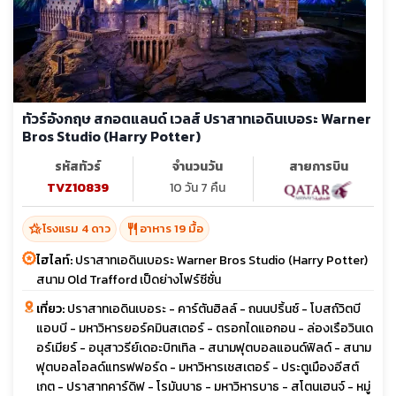
ทัวร์อังกฤษ สกอตแลนด์ เวลส์ ปราสาทเอดินเบอระ Warner
Bros Studio (Harry Potter)
รหัสทัวร์
จำนวนวัน
สายการบิน
TVZ10839
10 วัน 7 คืน
hotel_class
restaurant
โรงแรม 4 ดาว
อาหาร 19 มื้อ
ไฮไลท์:
ปราสาทเอดินเบอระ Warner Bros Studio (Harry Potter)
สนาม Old Trafford เป็ดย่างโฟร์ซีซั่น
เที่ยว:
ปราสาทเอดินเบอระ - คาร์ตันฮิลล์ - ถนนปริ้นซ์ - โบสถ์วิตบี
แอบบี - มหาวิหารยอร์คมินสเตอร์ - ตรอกไดแอกอน - ล่องเรือวินเด
อร์เมียร์ - อนุสาวรีย์เดอะบิทเทิล - สนามฟุตบอลแอนด์ฟิลด์ - สนาม
ฟุตบอลโอลด์แทรฟฟอร์ด - มหาวิหารเชสเตอร์ - ประตูเมืองอีสต์
เกต - ปราสาทคาร์ดิฟ - โรมันบาธ - มหาวิหารบาธ - สโตนเฮนจ์ - หมู่