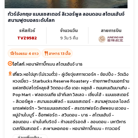
ทัวร์อังกฤษ แมนเชสเตอร์ ลิเวอร์พูล ลอนดอน สโตนเฮ้นจ์
สนามฟุตบอลระดับโลก
รหัสทัวร์
จำนวนวัน
สายการบิน
TVZ9582
9 วัน 5 คืน
hotel_class
restaurant
โรงแรม 4 ดาว
อาหาร 13 มื้อ
ไฮไลท์:
หอนาฬิกาบิ๊กเบน สโตนเฮ้นจ์ บาธ
เที่ยว:
หอไข่มุก (ไม่รวมตั๋ว) - ลู่เจียจุ่ยสกายวอร์ค - ช้อปปิ้ง - วัดเฉิง
หวงเมี่ยว - Starbucks Reserve Roastery - ถ่ายภาพด้านนอกร้าน
แฟลกชิปสโตร์หลุยส์ วิตตอง เรือ เดอะ หลุยส์ - ถนนคนเดินนานกิง -
Pop Mart - ฟลอเรนเทีย เอ้าท์เลท วิลเลจ - เซี่ยงไฮ้ - แมนเชสเตอร์
- ลิเวอร์พูล - สนามแอนฟิลด์ - แมนเชสเตอร์ - สนามฟุตบอล โอลด์
แทรฟฟอร์ท - วิหารแมนเชสเตอร์ - สแตรทฟอร์ด อัพพอน เอวอน -
หมู่บ้านไบบูรี่ - อ็อกฟอร์ด - สวินดอน - บาธ - สโตนเฮ้นจ์ -
ลอนดอน - ย่านไนท์บริดจ์ - ห้างแฮร์รอดส์ - ลอนดอน - มหาวิหาร
เวสท์มินสเตอร์ - สะพานหอคอย - หอนาฬิกาบิ๊กเบน - ทาวเวอร์
บริดจ์ - ช้อปปิ้ง ถนน Oxford - ลอนดอน - Bicester Village
อ่านเพิ่มเติม