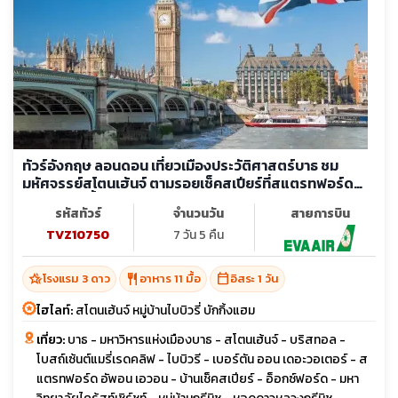
ทัวร์อังกฤษ ลอนดอน เที่ยวเมืองประวัติศาสตร์บาธ ชม
มหัศจรรย์สโตนเฮ้นจ์ ตามรอยเช็คสเปียร์ที่สแตรทฟอร์ด
ล่องเรือแม่น้ำเทมส์ (อิสระ 1 วัน)
รหัสทัวร์
จำนวนวัน
สายการบิน
TVZ10750
7 วัน 5 คืน
hotel_class
restaurant
calendar_today
โรงแรม 3 ดาว
อาหาร 11 มื้อ
อิสระ 1 วัน
ไฮไลท์:
สโตนเฮ้นจ์ หมู่บ้านไบบิวรี่ บักกิ้งแฮม
เที่ยว:
บาธ - มหาวิหารแห่งเมืองบาธ - สโตนเฮ้นจ์ - บริสทอล -
โบสถ์เซ้นต์แมรี่เรดคลิฟ - ไบบิวรี - เบอร์ตัน ออน เดอะวอเตอร์ - ส
แตรทฟอร์ด อัพอน เอวอน - บ้านเช็คสเปียร์ - อ็อกซ์ฟอร์ด - มหา