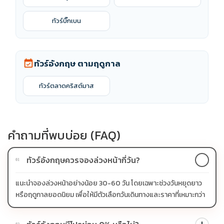
ทัวร์บิ๊กเบน
ทัวร์อังกฤษ ตามฤดูกาล
event_available
ทัวร์ตลาดคริสต์มาส
คำถามที่พบบ่อย (FAQ)
ทัวร์อังกฤษควรจองล่วงหน้ากี่วัน?
01
แนะนำจองล่วงหน้าอย่างน้อย 30-60 วัน โดยเฉพาะช่วงวันหยุดยาว
หรือฤดูกาลยอดนิยม เพื่อให้มีตัวเลือกวันเดินทางและราคาที่เหมาะกว่า