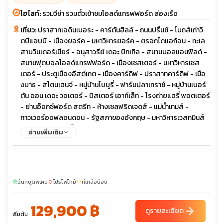
ไฮไลท์:
รวมวีซ่า รวมตั๋วเข้าชมโอลด์แทรฟฟอร์ด ล่องเรือ
เที่ยว:
ปราสาทเอดินเบอระ - คาร์ตันฮิลล์ - ถนนปริ้นซ์ - โบถส์เก่าวิ
ตบีแอบบี - เมืองยอร์ค - มหาวิหารยอร์ค - ตรอกไดแอก้อน - ทะเล
สาบวินเดอร์เมียร์ - อนุสาวรีย์ เดอะ บิทเทิล - สนามบอลแอนฟิลด์ -
สนามฟุตบอลโอลด์แทรฟฟอร์ด - เมืองเชสเตอร์ - มหาวิหารเชส
เตอร์ - ประตูเมืองอีสต์เกต - เมืองคาร์ดิฟ - ปราสาทคาร์ดิฟ - เมือ
งบาธ - สโตนเฮนจ์ - หมู่บ้านไบบูรี่ - ฟาร์มปลาเทราซ์ - หมู่บ้านเบอร์
ตัน ออน เดอะ วอเตอร์ - บิสเตอร์ เอาท์เล็ท - โรงถ่ายแฮรี่ พอตเตอร์
- ย่านอ็อกซ์ฟอร์ด สตรีท - ห้างเซลฟริดเจดส์ - แม่น้ำเทมส์ -
ทาวเวอร์ออฟลอนดอน - รัฐสภาของอังกฤษ - มหาวิหารเวสทมินส์
เตอร์ - หอนาฬิกาบิ๊กเบน - จัตุรัสทราฟัลการ์ - มหาวิหารเซนต์พอลส์
อ่านเพิ่มเติม
- สะพานทาวเวอร์บริดจ์ - พระราชวังบักกิ้งแฮม - ย่านไนท์บริดจ์
วันหยุดพิเศษ
โปรไฟไหม้
ที่เหลือน้อย
sunny
local_fire_department
confirmation_number
129,900 ฿
arrow_forward
ดูรายละเอียด
เริ่มต้น