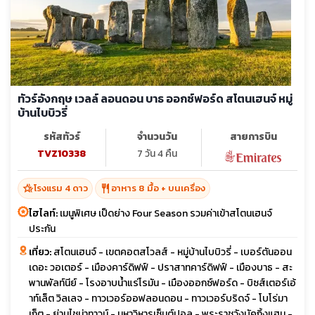
ทัวร์อังกฤษ เวลล์ ลอนดอน บาธ ออกซ์ฟอร์ด สโตนเฮนจ์ หมู่
บ้านไบบิวรี่
รหัสทัวร์
จำนวนวัน
สายการบิน
TVZ10338
7 วัน 4 คืน
hotel_class
restaurant
โรงแรม 4 ดาว
อาหาร 8 มื้อ + บนเครื่อง
ไฮไลท์:
เมนูพิเศษ เป็ดย่าง Four Season รวมค่าเข้าสโตนเฮนจ์
ประกัน
เที่ยว:
สโตนเฮนจ์ - เขตคอตสโวลส์ - หมู่บ้านไบบิวรี่ - เบอร์ตันออน
เดอะ วอเตอร์ - เมืองคาร์ดิฟฟ์ - ปราสาทคาร์ดิฟฟ์ - เมืองบาธ - สะ
พานพัลท์นีย์ - โรงอาบน้ำแร่โรมัน - เมืองออกซ์ฟอร์ด - บิซส์เตอร์เอ้
าท์เล็ต วิลเลจ - ทาวเวอร์ออฟลอนดอน - ทาวเวอร์บริดจ์ - โบโร่มา
เก็ต - ย่านไชน่าทาวน์ - มหาวิหารเซ็นต์ปอล - พระราชวังบัคกิ้งแฮม -