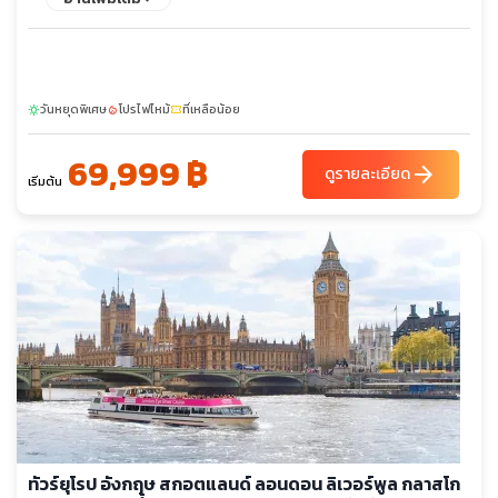
Outlet - เลสเตอร์ - สนามคิงส์ พาวเวอร์ - แมนเชสเตอร์
วันหยุดพิเศษ
โปรไฟไหม้
ที่เหลือน้อย
sunny
local_fire_department
confirmation_number
69,999 ฿
arrow_forward
ดูรายละเอียด
เริ่มต้น
ทัวร์ยุโรป อังกฤษ สกอตแลนด์ ลอนดอน ลิเวอร์พูล กลาสโก