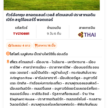
ทัวร์อังกฤษ สกอตแลนด์ เวลส์ สโตนเฮนจ์ ปราสาทเอดิน
เบิร์ก สตูดิโอแฮร์รี่ พอตเตอร์
รหัสทัวร์
จำนวนวัน
สายการบิน
TVZ10881
9 วัน 6 คืน
hotel_class
restaurant
โรงแรม 4 ดาว
อาหาร 16 มื้อ
ไฮไลท์:
เมนูพิเศษ เป็ดย่างโฟร์ซีซั่น ล่องเรือ
เที่ยว:
สโตนเฮนจ์ - เมืองบาธ - โรมันบาธ - มหาวิหารบาธ - เมือง
คาร์ดิฟ - ศาลาว่าการเมือง - ปราสาทคาร์ดิฟ - เมืองเบอร์ตัน ออน
เดอะ วอเตอร์ - แม่น้ำวินด์รัช - หมู่บ้านไบบุรี - กระท่อมหินโบราณ
Arlington Row - ฟาร์มปลาเทราท์ - เมืองลิเวอร์พูล - อนุสาวรีย์
เดอะ บิทเทิล - ท่าเรือแห่งการท่องเที่ยว - สนามฟุตบอลแอนฟิลด์ -
เมืองเอดินเบิร์ก - ถนนปริ้นเซส - อนุสาวรีย์เซอร์วอลเตอร์สก๊อต -
ถนนจอร์เจี้ยน - คาล์ตัน ฮิลล์ - รัฐสภาสก็อตแลนด์ - ร้าน The
Elephant House - ปราสาทเอดินเบิร์ก - ถนนรอยัลไมล์ - ทะเลสาบ
วินเดอร์เมียร์ - สนามฟุตบอลโอลด์แทรฟฟอร์ด - พิพิธภัณฑ์แมน