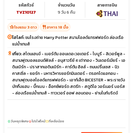
รหัสทัวร์
จำนวนวัน
สายการบิน
TVZ10127
9 วัน 6 คืน
hotel_class
restaurant
โรงแรม 3 ดาว
อาหาร 18 มื้อ
ไฮไลท์:
ชมโรงถ่าย Harry Potter สนามโอลด์แทรฟฟอร์ด ล่องเรือ
แม่น้ำเทมส์
เที่ยว:
สโตนเฮนจ์ - เบอร์ตัน ออนเดอะวอเตอร์ - ไบบูรี - ลิเวอร์พูล -
สนามฟุตบอลแอนด์ฟิลล์ - อนุสาวรีย์ 4 เต่าทอง - วินเดอร์เมียร์ - เอ
ดินเบิร์ก - ปราสาทเอดินเบิร์ก - คาร์ตัน ฮิลล์ - ถนนปริ้นเซส - นิว
คาสเซิ่ล - ยอร์ก - มหารวิหารยอร์กมินเตอร์ - ตรอกไดแอกอน -
สนามฟุตบอลโอลด์แทรฟฟอร์ด - เอาท์เล็ต BICESTER - พระราชวัง
บักกิ้งแฮม - บิ๊กเบน - อ็อกซ์ฟอร์ด สตรีท - สตูดิโอ วอร์เนอร์ บอร์ส
- ล่องเรือแม่น้ำเทมส์ - ทาวเวอร์ ออฟ ลอนดอน - ย่านไนท์บริดจ์
วันหยุดพิเศษ
โปรไฟไหม้
ที่เหลือน้อย
sunny
local_fire_department
confirmation_number