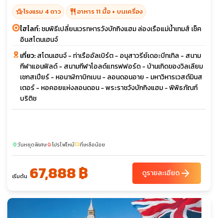
hotel_class
restaurant
โรงแรม 4 ดาว
อาหาร 11 มื้อ + บนเครื่อง
ไฮไลท์:
ชมพิธีเปลี่ยนเวรทหารวังบักกิงแฮม ล่องเรือแม่น้ำเทมส์ เช็ค
อินสโตนเฮนจ์
เที่ยว:
สโตนเฮนจ์ - ท่าเรืออัลเบิร์ต - อนุสาวรีย์เดอะบีทเทิล - สนาม
กีฬาแอนฟิลด์ - สนามกีฬาโอลด์แทรฟฟอร์ด - บ้านเกิดของวิลเลียม
เชกสเปียร์ - หอนาฬิกาบิกเบน - ลอนดอนอาย - มหาวิหารเวสต์มินส
เตอร์ - หอคอยแห่งลอนดอน - พระราชวังบักกิงแฮม - พิพิธภัณฑ์
บริติช
วันหยุดพิเศษ
โปรไฟไหม้
ที่เหลือน้อย
sunny
local_fire_department
confirmation_number
67,888 ฿
arrow_forward
ดูรายละเอียด
เริ่มต้น