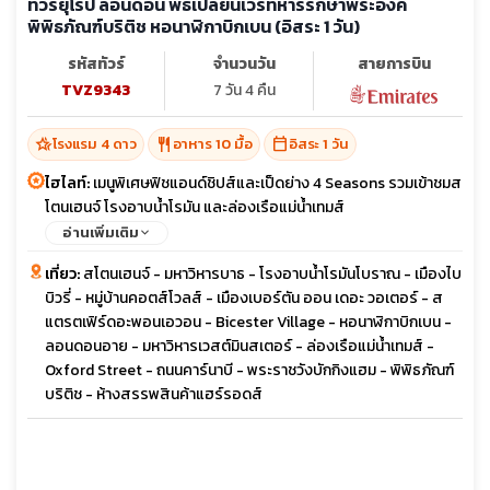
ทัวร์ยุโรป ลอนดอน พิธีเปลี่ยนเวรทหารรักษาพระองค์
พิพิธภัณฑ์บริติช หอนาฬิกาบิกเบน (อิสระ 1 วัน)
รหัสทัวร์
จำนวนวัน
สายการบิน
TVZ9343
7 วัน 4 คืน
hotel_class
restaurant
calendar_today
โรงแรม 4 ดาว
อาหาร 10 มื้อ
อิสระ 1 วัน
ไฮไลท์:
เมนูพิเศษฟิชแอนด์ชิปส์และเป็ดย่าง 4 Seasons รวมเข้าชมส
โตนเฮนจ์ โรงอาบน้ำโรมัน และล่องเรือแม่น้ำเทมส์
อ่านเพิ่มเติม
เที่ยว:
สโตนเฮนจ์ - มหาวิหารบาธ - โรงอาบน้ำโรมันโบราณ - เมืองไบ
บิวรี่ - หมู่บ้านคอตส์โวลส์ - เมืองเบอร์ตัน ออน เดอะ วอเตอร์ - ส
แตรตเฟิร์ดอะพอนเอวอน - Bicester Village - หอนาฬิกาบิกเบน -
ลอนดอนอาย - มหาวิหารเวสต์มินสเตอร์ - ล่องเรือแม่น้ำเทมส์ -
Oxford Street - ถนนคาร์นาบี - พระราชวังบักกิงแฮม - พิพิธภัณฑ์
บริติช - ห้างสรรพสินค้าแฮร์รอดส์