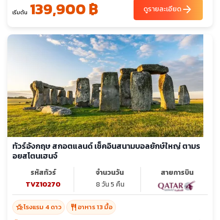
139,900 ฿
arrow_forward
ดูรายละเอียด
เริ่มต้น
ทัวร์อังกฤษ สกอตแลนด์ เช็คอินสนามบอลยักษ์ใหญ่ ตามร
อยสโตนเฮนจ์
รหัสทัวร์
จำนวนวัน
สายการบิน
TVZ10270
8 วัน 5 คืน
hotel_class
restaurant
โรงแรม 4 ดาว
อาหาร 13 มื้อ