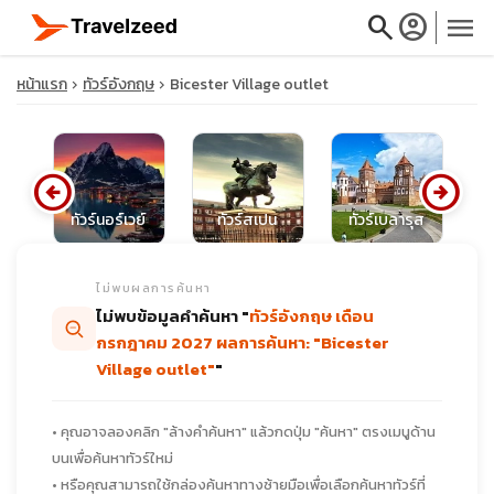
search
account_circle
menu
หน้าแรก
ทัวร์อังกฤษ
Bicester Village outlet
arrow_circle_left
arrow_circle_right
close
ด์
ทัวร์นอร์เวย์
ทัวร์สเปน
ทัวร์เบลารุส
ท
travel_explore
ไม่พบผลการค้นหา
ไม่พบข้อมูลคำค้นหา "
ทัวร์อังกฤษ เดือน
calendar_month
กรกฎาคม 2027 ผลการค้นหา: "Bicester
Village outlet"
"
search
• คุณอาจลองคลิก "ล้างคำค้นหา" แล้วกดปุ่ม "ค้นหา" ตรงเมนูด้าน
บนเพื่อค้นหาทัวร์ใหม่
• หรือคุณสามารถใช้กล่องค้นหาทางซ้ายมือเพื่อเลือกค้นหาทัวร์ที่