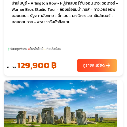
บ้านไบบูรี - Arlington Row - หมู่บ้านเบอร์ตัน ออน เดอะ วอเตอร์ -
Warner Bros Studio Tour - ล่องเรือแม่น้ำเทมส์ - ทาวเวอร์ออฟ
ลอนดอน - รัฐสภาอังกฤษ - บิ๊กเบน - มหาวิหารเวสทมินส์เตอร์ -
ลอนดอนอาย - พระราชวังบักกิ้งแฮม
วันหยุดพิเศษ
โปรไฟไหม้
ที่เหลือน้อย
sunny
local_fire_department
confirmation_number
129,900 ฿
arrow_forward
ดูรายละเอียด
เริ่มต้น