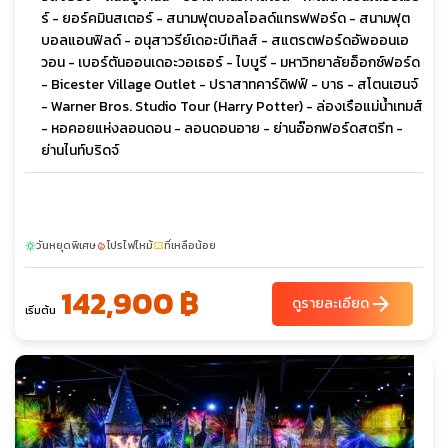
ร์ - ยอร์คมินสเตอร์ - สนามฟุตบอลโอลด์แทรฟฟอร์ด - สนามฟุต
บอลแอนฟิลด์ - อนุสาวรีย์เดอะบีเทิลส์ - สแตรตฟอร์ดอัพออนเอ
วอน - เบอร์ตันออนเดอะวอเธอร์ - ไบบูรี - มหาวิทยาลัยอ็อกซ์ฟอร์ด
- Bicester Village Outlet - ปราสาทคาร์ดิฟฟ์ - บาธ - สโตนเฮนจ์
- Warner Bros. Studio Tour (Harry Potter) - ล่องเรือแม่น้ำเทมส์
- หอคอยแห่งลอนดอน - ลอนดอนอาย - ย่านอ๊อกฟอร์ดสตรีท -
ย่านไนท์บริดจ์
วันหยุดพิเศษ
โปรไฟไหม้
ที่เหลือน้อย
sunny
local_fire_department
confirmation_number
142,900 ฿
arrow_forward
ดูรายละเอียด
เริ่มต้น