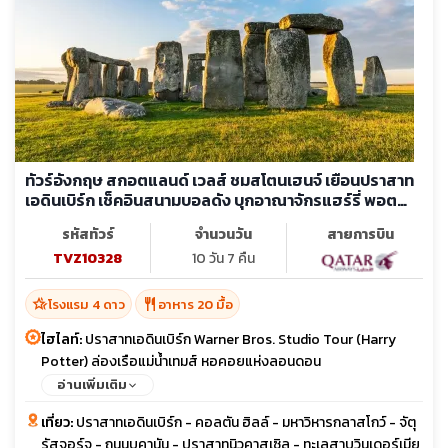
ทัวร์อังกฤษ สกอตแลนด์ เวลส์ ชมสโตนเฮนจ์ เยือนปราสาท
เอดินเบิร์ก เช็คอินสนามบอลดัง บุกอาณาจักรแฮร์รี่ พอต
เตอร์
รหัสทัวร์
จำนวนวัน
สายการบิน
TVZ10328
10 วัน 7 คืน
hotel_class
restaurant
โรงแรม 4 ดาว
อาหาร 20 มื้อ
ไฮไลท์:
ปราสาทเอดินเบิร์ก Warner Bros. Studio Tour (Harry
Potter) ล่องเรือแม่น้ำเทมส์ หอคอยแห่งลอนดอน
อ่านเพิ่มเติม
เที่ยว:
ปราสาทเอดินเบิร์ก - คอลตัน ฮิลล์ - มหาวิหารกลาสโกว์ - จัตุ
รัสจอร์จ - ถนนบูคานัน - ปราสาทนิวคาสเซิล - ทะเลสาบวินเดอร์เมีย