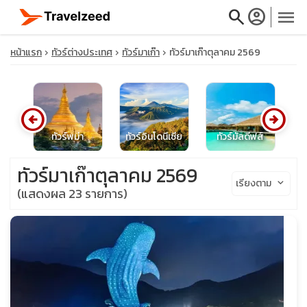
search
account_circle
menu
หน้าแรก
ทัวร์ต่างประเทศ
ทัวร์มาเก๊า
ทัวร์มาเก๊าตุลาคม 2569
arrow_circle_left
arrow_circle_right
close
หรับ
ทัวร์พม่า
ทัวร์อินโดนีเซีย
ทัวร์มัลดีฟส์
ทั
travel_explore
ทัวร์มาเก๊าตุลาคม 2569
เรียงตาม
keyboard_arrow_down
(แสดงผล 23 รายการ)
calendar_month
search