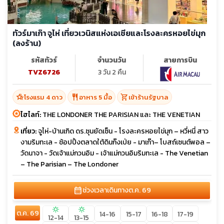
ทัวร์มาเก๊า จูไห่ เที่ยวเวนิสแห่งเอเชียและโรงละครหอยไข่มุก
(ลงร้าน)
รหัสทัวร์
จำนวนวัน
สายการบิน
TVZ6726
3 วัน 2 คืน
hotel_class
restaurant
shopping_cart
โรงแรม 4 ดาว
อาหาร 5 มื้อ
เข้าร้านรัฐบาล
ไฮไลท์:
THE LONDONER THE PARISIAN และ THE VENETIAN
เที่ยว:
จูไห่-บ้านเกิด ดร.ซุนยัดเซ็น - โรงละครหอยไข่มุก – หวี่หนี่ สาว
งามริมทะเล - ช้อปปิ้งตลาดใต้ดินก๊งเป่ย - มาเก๊า– โบสถ์เซนต์พอล –
วัดนาจา - วัดเจ้าแม่กวนอิม - เจ้าแม่กวนอิมริมทะเล - The Venetian
– The Parisian – The Londoner
calendar_month
ช่วงเวลาเดินทาง
ต.ค. 69
sunny
sunny
ต.ค. 69
14-16
15-17
16-18
17-19
12-14
13-15