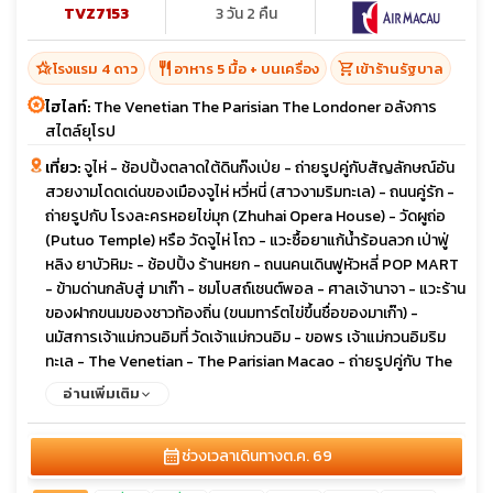
TVZ7153
3 วัน 2 คืน
hotel_class
restaurant
shopping_cart
โรงแรม 4 ดาว
อาหาร 5 มื้อ + บนเครื่อง
เข้าร้านรัฐบาล
ไฮไลท์:
The Venetian The Parisian The Londoner อลังการ
สไตล์ยุโรป
เที่ยว:
จูไห่ - ช้อปปิ้งตลาดใต้ดินก๊งเป่ย - ถ่ายรูปคู่กับสัญลักษณ์อัน
สวยงามโดดเด่นของเมืองจูไห่ หวี่หนี่ (สาวงามริมทะเล) - ถนนคู่รัก -
ถ่ายรูปกับ โรงละครหอยไข่มุก (Zhuhai Opera House) - วัดผูถ่อ
(Putuo Temple) หรือ วัดจูไห่ โถว - แวะซื้อยาแก้น้ำร้อนลวก เป่าฟู่
หลิง ยาบัวหิมะ - ช้อปปิ้ง ร้านหยก - ถนนคนเดินฟูหัวหลี่ POP MART
- ข้ามด่านกลับสู่ มาเก๊า - ชมโบสถ์เซนต์พอล - ศาลเจ้านาจา - แวะร้าน
ของฝากขนมของชาวท้องถิ่น (ขนมทาร์ตไข่ขึ้นชื่อของมาเก๊า) -
นมัสการเจ้าแม่กวนอิมที่ วัดเจ้าแม่กวนอิม - ขอพร เจ้าแม่กวนอิมริม
ทะเล - The Venetian - The Parisian Macao - ถ่ายรูปคู่กับ The
Londoner Street
อ่านเพิ่มเติม
calendar_month
ช่วงเวลาเดินทาง
ต.ค. 69