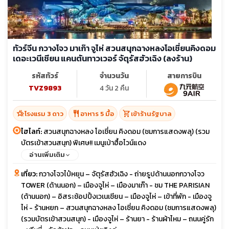
ทัวร์จีน กวางโจว มาเก๊า จูไห่ สวนสนุกฉางหลงโอเชี่ยนคิงดอม
เดอะเวนีเชียน แคนตันทาวเวอร์ จัตุรัสฮัวเฉิง (ลงร้าน)
รหัสทัวร์
จำนวนวัน
สายการบิน
TVZ9893
4 วัน 2 คืน
hotel_class
restaurant
shopping_cart
โรงแรม 3 ดาว
อาหาร 5 มื้อ
เข้าร้านรัฐบาล
ไฮไลท์:
สวนสนุกฉางหลง โอเชี่ยน คิงดอม (ชมการแสดงพลุ) (รวม
บัตรเข้าสวนสนุก) พิเศษ!! เมนูเป่าฮื้อไวน์แดง
อ่านเพิ่มเติม
เที่ยว:
กวางโจวไป๋หยุน – จัตุรัสฮัวเฉิง - ถ่ายรูปด้านนอกกวางโจว
TOWER (ด้านนอก) – เมืองจูไห่ – เมืองมาเก๊า - ชม THE PARISIAN
(ด้านนอก) – อิสระช้อปปิ้งเวเนเชียน – เมืองจูไห่ – เข้าที่พัก - เมืองจู
ไห่ - ร้านหยก – สวนสนุกฉางหลง โอเชี่ยน คิงดอม (ชมการแสดงพลุ)
(รวมบัตรเข้าสวนสนุก) - เมืองจูไห่ – ร้านยา - ร้านผ้าไหม – ถนนคู่รัก