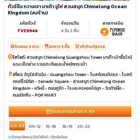
ทัวร์จีน กวางเจา มาเก๊า จูไห่ สวนสนุก Chimelong Ocean
Kingdom (ลงร้าน)
รหัสทัวร์
จำนวนวัน
สายการบิน
TVZ9944
4 วัน 2 คืน
hotel_class
restaurant
shopping_cart
โรงแรม 3 ดาว
อาหาร 5 มื้อ
เข้าร้านรัฐบาล
ไฮไลท์:
สวนสนุก Chimelong Guangzhou Tower มาเก๊า เป๋าฮื้อไวน์
แดง เป็ดย่าง รวมประกันและน้ำหนักกระเป๋า
เที่ยว:
จัตุรัสฮัวเฉิง - Guangzhou Tower - โบสถ์เซนต์ปอล - โบสถ์
เซนต์โดมินิค - Senado Square - สวนสนุก Chimelong Ocean
Kingdom - หวีหนี่ - ถนนคู่รัก - โรงละครหอยไข่มุก - วัดต้าเผื่อ -
ถนนปักกิ่ง - POP MART
calendar_month
ช่วงเวลาเดินทาง
ต.ค. 69
ต.ค. 69
09-12
15-18
16-19
20-23
วันหยุดพิเศษ
โปรไฟไหม้
ที่เหลือน้อย
sunny
local_fire_department
confirmation_number