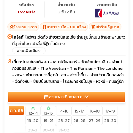
รหัสทัวร์
จำนวนวัน
สายการบิน
TVZ6017
3 วัน 2 คืน
hotel_class
restaurant
shopping_cart
โรงแรม 3 ดาว
อาหาร 5 มื้อ + บนเครื่อง
เข้าร้านรัฐบาล
ไฮไลท์:
ไหว้พระวัดดัง เที่ยวเวนิสเอเชีย ถ่ายรูปบิ๊กเบน ข้ามสะพานยาว
ที่สุดในโลก เป๋าฮื้อซีฟู้ด ไวน์แดง
อ่านเพิ่มเติม
เที่ยว:
โบสถ์เซนต์พอล - เซนาโด้แสควร์ - วัดเจ้าแม่กวนอิม - เจ้าแม่
กวนอิมริมทะเล - The Venetian - The Parisian - The Londoner
- สะพานข้ามทะเลยาวที่สุดในโลก - อ่าวน้ำตื้น - เจ้าแม่กวนอิมฮองอำ
- วัดกังหัน - ช้อปปิ้งนานธาน - โรงละครหอไข่มุก - หวีหนี่ - ถนนคู่รัก
calendar_month
ช่วงเวลาเดินทาง
ต.ค. 69
sunny
sunny
ต.ค. 69
14-16
15-17
16-18
17-19
12-14
13-15
18-20
19-21
25-27
26-28
27-29
28-30
29-31
30-01
31-02