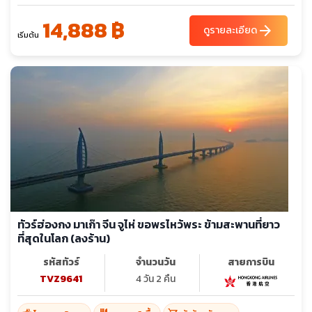
14,888 ฿
arrow_forward
ดูรายละเอียด
เริ่มต้น
ทัวร์ฮ่องกง มาเก๊า จีน จูไห่ ขอพรไหว้พระ ข้ามสะพานที่ยาว
ที่สุดในโลก (ลงร้าน)
รหัสทัวร์
จำนวนวัน
สายการบิน
TVZ9641
4 วัน 2 คืน