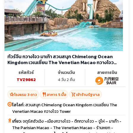
ทัวร์จีน กวางโจว มาเก๊า สวนสนุก Chimelong Ocean
Kingdom เวเนเชี่ยน The Venetian Macao กวางโจว
Tower (ลงร้าน)
รหัสทัวร์
จำนวนวัน
สายการบิน
TVZ9862
4 วัน 2 คืน
hotel_class
restaurant
shopping_cart
โรงแรม 3 ดาว
อาหาร 5 มื้อ
เข้าร้านรัฐบาล
ไฮไลท์:
สวนสนุก Chimelong Ocean Kingdom เวเนเชี่ยน The
Venetian Macao กวางโจว Tower
เที่ยว:
จตุรัสฮัวเฉิง –เมืองกวางโจว - ตึกกวางโจว – จู่ไห่ – มาเก๊า -
The Parisian Macao - The Venetian Macao - ร้านหยก -