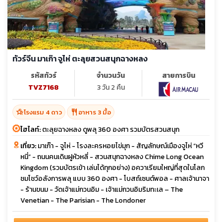
ทัวร์จีน มาเก๊า จูไห่ ตะลุยสวนสนุกฉางหลง
รหัสทัวร์
จำนวนวัน
สายการบิน
TVZ7168
3 วัน 2 คืน
hotel_class
restaurant
โรงแรม 4 ดาว
อาหาร 3 มื้อ
ไฮไลท์:
ตะลุยฉางหลง ดูพลุ 360 องศา รวมบัตรสวนสนุก
เที่ยว:
มาเก๊า - จูไห่ - โรงละครหอยไข่มุก - สัญลักษณ์เมืองจูไห่ “หวี
หนี่” - ถนนคนเดินฝูหัวหลี่ - สวนสนุกฉางหลง Chime Long Ocean
Kingdom (รวมบัตรเข้า เล่นได้ทุกอย่าง) อควาเรียมใหญ่ที่สุดในโลก
ชมโชว์อลังการพลุ แบบ 360 องศา - โบสถ์เซนต์พอล - ศาลเจ้านาจา
- ร้านขนม - วัดเจ้าแม่กวนอิม - เจ้าแม่กวนอิมริมทะเล – The
Venetian - The Parisian - The Londoner