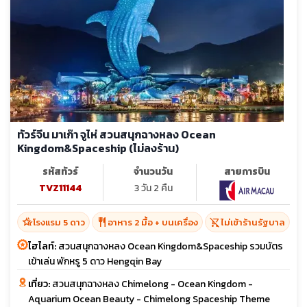
ทัวร์จีน มาเก๊า จูไห่ สวนสนุกฉางหลง Ocean
Kingdom&Spaceship (ไม่ลงร้าน)
รหัสทัวร์
จำนวนวัน
สายการบิน
TVZ11144
3 วัน 2 คืน
hotel_class
restaurant
shopping_cart_off
โรงแรม 5 ดาว
อาหาร 2 มื้อ + บนเครื่อง
ไม่เข้าร้านรัฐบาล
ไฮไลท์:
สวนสนุกฉางหลง Ocean Kingdom&Spaceship รวมบัตร
เข้าเล่น พักหรู 5 ดาว Hengqin Bay
เที่ยว:
สวนสนุกฉางหลง Chimelong - Ocean Kingdom -
Aquarium Ocean Beauty - Chimelong Spaceship Theme