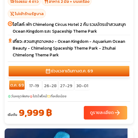
hotel_class
restaurant
โรงแรม 4 ดาว
อาหาร 2 มื้อ + บนเครื่อง
shopping_cart_off
ไม่เข้าร้านรัฐบาล
ไฮไลท์:
พัก Chimelong Circus Hotel 2 คืน รวมบัตรเข้าสวนสนุก
Ocean Kingdom และ Spaceship Theme Park
เที่ยว:
สวนสนุกฉางหลง - Ocean Kingdom - Aquarium Ocean
Beauty - Chimelong Spaceship Theme Park - Zhuhai
Chimelong Theme Park
calendar_month
ช่วงเวลาเดินทาง
ต.ค. 69
ต.ค. 69
17-19
26-28
27-29
30-01
วันหยุดพิเศษ
โปรไฟไหม้
ที่เหลือน้อย
sunny
local_fire_department
confirmation_number
9,999 ฿
arrow_forward
ดูรายละเอียด
เริ่มต้น