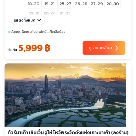
18-20
19-21
25-27
26-28
27-29
28-30
29-31
30-01
31-02
keyboard_arrow_down
แสดงทั้งหมด
วันหยุดพิเศษ
โปรไฟไหม้
ที่เหลือน้อย
sunny
local_fire_department
confirmation_number
5,999 ฿
arrow_forward
ดูรายละเอียด
เริ่มต้น
ทัวร์มาเก๊า เซินเจิ้น จูไห่ ไหว้พระวัดดังแห่งเกาะมาเก๊า (ลงร้าน)