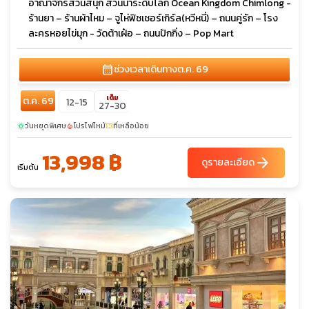
อาณาจักรสวนสนุก สวนน้ำระดับโลก Ocean Kingdom Chimlong -
ร้านยา – ร้านผ้าไหม – จูไห่ฟิชเชอร์เกิร์ล(หวีหนี่) – ถนนคู่รัก – โรง
ละครหอยไข่มุก - วัดต้าเฝ๋อ – ถนนปักกิ่ง – Pop Mart
calendar_month
ช่วงเวลาเดินทาง
ต.ค. 69
เต็ม
ต.ค. 69
12-15
27-30
วันหยุดพิเศษ
โปรไฟไหม้
ที่เหลือน้อย
sunny
local_fire_department
confirmation_number
13,998 ฿
arrow_forward
ดูรายละเอียด
เริ่มต้น