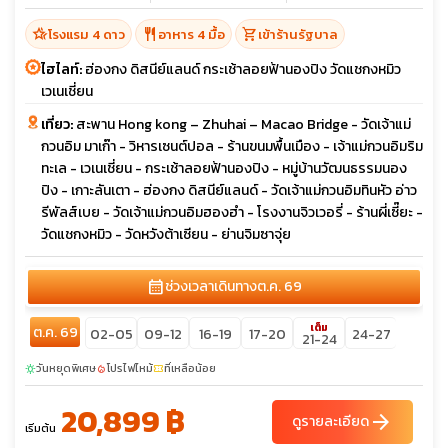
hotel_class
restaurant
shopping_cart
โรงแรม 4 ดาว
อาหาร 4 มื้อ
เข้าร้านรัฐบาล
ไฮไลท์:
ฮ่องกง ดิสนีย์แลนด์ กระเช้าลอยฟ้านองปิง วัดแชกงหมิว
เวเนเชี่ยน
เที่ยว:
สะพาน Hong kong – Zhuhai – Macao Bridge - วัดเจ้าแม่
กวนอิม มาเก๊า - วิหารเซนต์ปอล - ร้านขนมพื้นเมือง - เจ้าแม่กวนอิมริม
ทะเล - เวเนเชี่ยน - กระเช้าลอยฟ้านองปิง - หมู่บ้านวัฒนธรรมนอง
ปิง - เกาะลันเตา - ฮ่องกง ดิสนีย์แลนด์ - วัดเจ้าแม่กวนอิมทินหัว อ่าว
รีพัลส์เบย - วัดเจ้าแม่กวนอิมฮองฮำ - โรงงานจิวเวอรี่ - ร้านผี่เซี๊ยะ -
วัดแชกงหมิว - วัดหวังต้าเซียน - ย่านจิมซาจุ่ย
calendar_month
ช่วงเวลาเดินทาง
ต.ค. 69
เต็ม
ต.ค. 69
02-05
09-12
16-19
17-20
24-27
21-24
วันหยุดพิเศษ
โปรไฟไหม้
ที่เหลือน้อย
sunny
local_fire_department
confirmation_number
20,899 ฿
arrow_forward
ดูรายละเอียด
เริ่มต้น