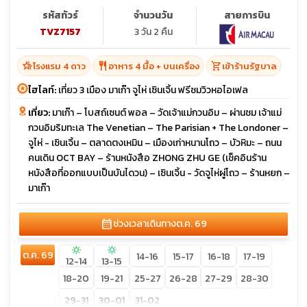
รหัสทัวร์
จำนวนวัน
สายการบิน
TVZ7157
3 วัน 2 คืน
hotel_class
restaurant
shopping_cart
โรงแรม 4 ดาว
อาหาร 4 มื้อ + บนเครื่อง
เข้าร้านรัฐบาล
ไฮไลท์:
เที่ยว 3 เมือง มาเก๊า จูไห่ เซินเจิ้น ฟรีชมวิวหอไอเฟล
เที่ยว:
มาเก๊า – โบสถ์เซนต์ พอล – วัดเจ้าแม่กวนอิม – ผ่านชม เจ้าแม่
กวนอิมริมทะเล The Venetian – The Parisian + The Londoner –
จูไห่ - เซินเจิ้น – ตลาดตงเหมิน – เมืองเก่าหนานโถว – บัวหิมะ – ถนน
คนเดิน OCT BAY – ร้านหนังสือ ZHONG ZHU GE (เช็คอินร้าน
หนังสือที่ออกแบบเป็นบันไดวน) – เซินเจิ้น - วัดจูไห่ผู่โถว – ร้านหยก –
มาเก๊า
calendar_month
ช่วงเวลาเดินทาง
ต.ค. 69
sunny
sunny
ต.ค. 69
14-16
15-17
16-18
17-19
12-14
13-15
18-20
19-21
25-27
26-28
27-29
28-30
29-31
30-01
31-02