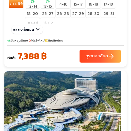
sunny
sunny
ต.ค. 69
14-16
15-17
16-18
17-19
12-14
13-15
18-20
25-27
26-28
27-29
28-30
29-31
30-01
31-02
keyboard_arrow_down
แสดงทั้งหมด
วันหยุดพิเศษ
โปรไฟไหม้
ที่เหลือน้อย
sunny
local_fire_department
confirmation_number
7,388 ฿
arrow_forward
ดูรายละเอียด
เริ่มต้น