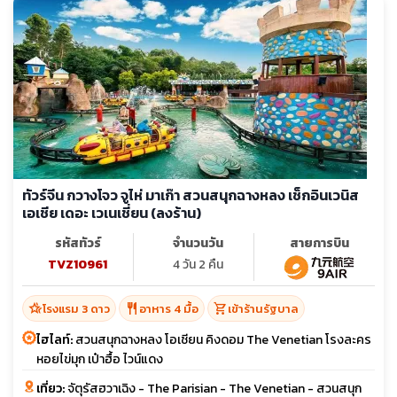
ทัวร์จีน กวางโจว จูไห่ มาเก๊า สวนสนุกฉางหลง เช็กอินเวนิส
เอเชีย เดอะ เวเนเชี่ยน (ลงร้าน)
รหัสทัวร์
จำนวนวัน
สายการบิน
TVZ10961
4 วัน 2 คืน
hotel_class
restaurant
shopping_cart
โรงแรม 3 ดาว
อาหาร 4 มื้อ
เข้าร้านรัฐบาล
ไฮไลท์:
สวนสนุกฉางหลง โอเชียน คิงดอม The Venetian โรงละคร
หอยไข่มุก เป๋าฮื้อ ไวน์แดง
เที่ยว:
จัตุรัสฮวาเฉิง - The Parisian - The Venetian - สวนสนุก