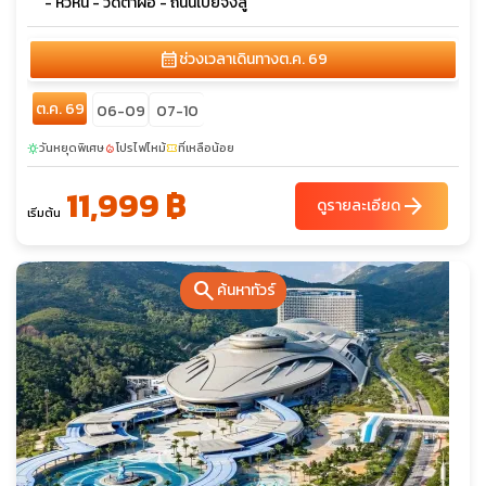
- หวีหนี่ - วัดต้าฝอ - ถนนเป่ยจิงลู่
calendar_month
ช่วงเวลาเดินทาง
ต.ค. 69
ต.ค. 69
06-09
07-10
วันหยุดพิเศษ
โปรไฟไหม้
ที่เหลือน้อย
sunny
local_fire_department
confirmation_number
11,999 ฿
arrow_forward
ดูรายละเอียด
เริ่มต้น
search
ค้นหาทัวร์