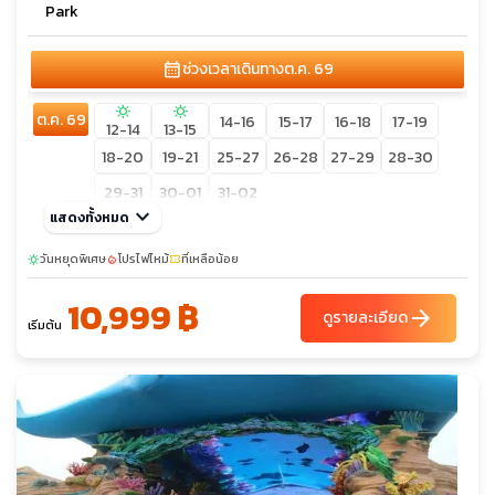
Park
calendar_month
ช่วงเวลาเดินทาง
ต.ค. 69
sunny
sunny
ต.ค. 69
14-16
15-17
16-18
17-19
12-14
13-15
18-20
19-21
25-27
26-28
27-29
28-30
29-31
30-01
31-02
keyboard_arrow_down
แสดงทั้งหมด
วันหยุดพิเศษ
โปรไฟไหม้
ที่เหลือน้อย
sunny
local_fire_department
confirmation_number
10,999 ฿
arrow_forward
ดูรายละเอียด
เริ่มต้น