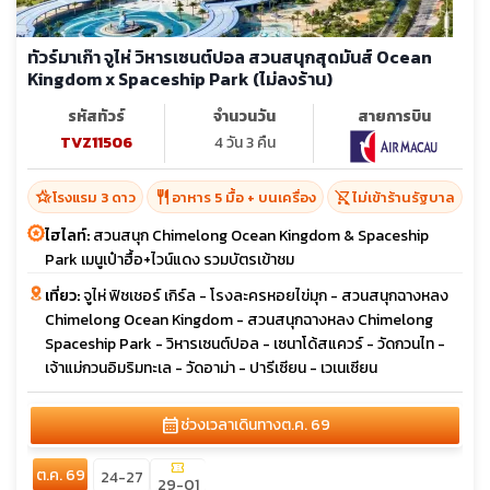
ทัวร์มาเก๊า จูไห่ วิหารเซนต์ปอล สวนสนุกสุดมันส์ Ocean
Kingdom x Spaceship Park (ไม่ลงร้าน)
รหัสทัวร์
จำนวนวัน
สายการบิน
TVZ11506
4 วัน 3 คืน
hotel_class
restaurant
shopping_cart_off
โรงแรม 3 ดาว
อาหาร 5 มื้อ + บนเครื่อง
ไม่เข้าร้านรัฐบาล
ไฮไลท์:
สวนสนุก Chimelong Ocean Kingdom & Spaceship
Park เมนูเป๋าฮื้อ+ไวน์แดง รวมบัตรเข้าชม
เที่ยว:
จูไห่ ฟิชเชอร์ เกิร์ล - โรงละครหอยไข่มุก - สวนสนุกฉางหลง
Chimelong Ocean Kingdom - สวนสนุกฉางหลง Chimelong
Spaceship Park - วิหารเซนต์ปอล - เซนาโด้สแควร์ - วัดกวนไท -
เจ้าแม่กวนอิมริมทะเล - วัดอาม่า - ปารีเซียน - เวเนเซียน
calendar_month
ช่วงเวลาเดินทาง
ต.ค. 69
confirmation_number
ต.ค. 69
24-27
29-01