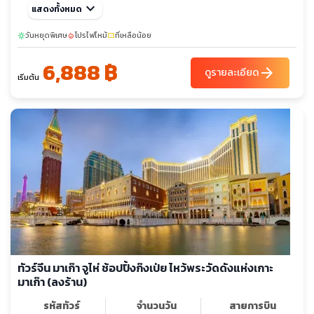
keyboard_arrow_down
แสดงทั้งหมด
วันหยุดพิเศษ
โปรไฟไหม้
ที่เหลือน้อย
sunny
local_fire_department
confirmation_number
6,888 ฿
arrow_forward
ดูรายละเอียด
เริ่มต้น
ทัวร์จีน มาเก๊า จูไห่ ช้อปปิ้งก๊งเป่ย ไหว้พระวัดดังแห่งเกาะ
มาเก๊า (ลงร้าน)
รหัสทัวร์
จำนวนวัน
สายการบิน