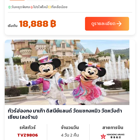
วันหยุดพิเศษ
โปรไฟไหม้
ที่เหลือน้อย
sunny
local_fire_department
confirmation_number
18,888 ฿
arrow_forward
ดูรายละเอียด
เริ่มต้น
ทัวร์ฮ่องกง มาเก๊า ดิสนีย์แลนด์ วัดแชกงหมิว วัดหวังต้า
เซียน (ลงร้าน)
รหัสทัวร์
จำนวนวัน
สายการบิน
TVZ9806
4 วัน 2 คืน