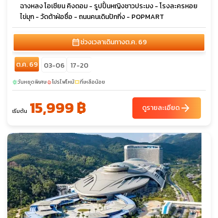
ฉางหลง โอเชียน คิงดอม - รูปปั้นหญิงชาวประมง - โรงละครหอย
ไข่มุก - วัดต้าฝ่อซื่อ - ถนนคนเดินปักกิ่ง - POPMART
calendar_month
ช่วงเวลาเดินทาง
ต.ค. 69
ต.ค. 69
03-06
17-20
วันหยุดพิเศษ
โปรไฟไหม้
ที่เหลือน้อย
sunny
local_fire_department
confirmation_number
15,999 ฿
arrow_forward
ดูรายละเอียด
เริ่มต้น