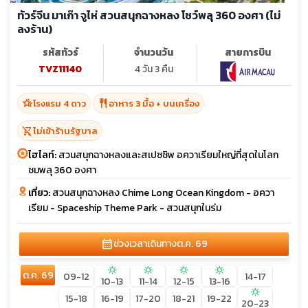
ทัวร์จีน มาเก๊า จูไห่ สวนสนุกฉางหลง โชว์พลุ 360 องศา (ไม่
ลงร้าน)
รหัสทัวร์
จำนวนวัน
สายการบิน
TVZ11140
4 วัน 3 คืน
hotel_class
restaurant
โรงแรม 4 ดาว
อาหาร 3 มื้อ + บนเครื่อง
shopping_cart_off
ไม่เข้าร้านรัฐบาล
ไฮไลท์:
สวนสนุกฉางหลงและสเปซชิพ อควาเรียมใหญ่ที่สุดในโลก
ชมพลุ 360 องศา
เที่ยว:
สวนสนุกฉางหลง Chime Long Ocean Kingdom - อควา
เรียม - Spaceship Theme Park - สวนสนุกในร่ม
calendar_month
ช่วงเวลาเดินทาง
ต.ค. 69
sunny
sunny
sunny
sunny
ต.ค. 69
09-12
14-17
10-13
11-14
12-15
13-16
sunny
15-18
16-19
17-20
18-21
19-22
20-23