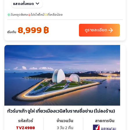
keyboard_arrow_down
แสดงทั้งหมด
วันหยุดพิเศษ
โปรไฟไหม้
ที่เหลือน้อย
sunny
local_fire_department
confirmation_number
8,999 ฿
arrow_forward
ดูรายละเอียด
เริ่มต้น
ทัวร์มาเก๊า จูไห่ เที่ยวเมืองเวนิสโบราณชื่อข่าน (ไม่ลงร้าน)
รหัสทัวร์
จำนวนวัน
สายการบิน
TVZ4988
3 วัน 2 คืน