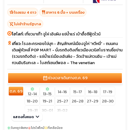
hotel_class
restaurant
โรงแรม 4 ดาว
อาหาร 6 มื้อ + บนเครื่อง
shopping_cart_off
ไม่เข้าร้านรัฐบาล
ไฮไลท์:
เที่ยวมาเก๊า จูไห่ เอินผิง แช่น้ำแร่ เป๋าฮื้อซีฟู้ดไวน์
เที่ยว:
โรงละครหอยไข่มุก - สัญลักษณ์เมืองจูไห่ “หวีหนี่” - ถนนคน
เดินฟู่หัวหลี่ POP MART - นั่งรถติงติงเที่ยวเมืองเวนิสโบราณชื่อข่าน
(รวมรถติงติง) - แช่น้ำแร่เมืองเอินผิง - วัดเจ้าแม่กวนอิม – เจ้าแม่
กวนอิมริมทะเล – โบสถ์เซนต์พอล – The venetian
calendar_month
ช่วงเวลาเดินทาง
ต.ค. 69
sunny
sunny
ต.ค. 69
14-16
15-17
16-18
17-19
12-14
13-15
18-20
19-21
25-27
26-28
27-29
28-30
29-31
30-01
31-02
keyboard_arrow_down
แสดงทั้งหมด
วันหยุดพิเศษ
โปรไฟไหม้
ที่เหลือน้อย
sunny
local_fire_department
confirmation_number