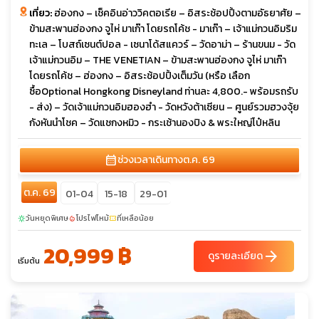
เที่ยว:
ฮ่องกง – เช็คอินอ่าววิคตอเรีย – อิสระช้อปปิ้งตามอัธยาศัย –
ข้ามสะพานฮ่องกง จูไห่ มาเก๊า โดยรถโค้ช - มาเก๊า – เจ้าแม่กวนอิมริม
ทะเล – โบสถ์เซนต์ปอล - เซนาโด้สแควร์ – วัดอาม่า – ร้านขนม - วัด
เจ้าแม่กวนอิม – THE VENETIAN – ข้ามสะพานฮ่องกง จูไห่ มาเก๊า
โดยรถโค้ช – ฮ่องกง – อิสระช้อปปิ้งเต็มวัน (หรือ เลือก
ซื้อOptional Hongkong Disneyland ท่านละ 4,800.- พร้อมรถรับ
- ส่ง) – วัดเจ้าแม่กวนอิมฮองฮำ - วัดหวังต้าเซียน – ศูนย์รวมฮวงจุ้ย
กังหันนำโชค – วัดแชกงหมิว - กระเช้านองปิง & พระใหญ่โป๋หลิน
calendar_month
ช่วงเวลาเดินทาง
ต.ค. 69
ต.ค. 69
01-04
15-18
29-01
วันหยุดพิเศษ
โปรไฟไหม้
ที่เหลือน้อย
sunny
local_fire_department
confirmation_number
20,999 ฿
arrow_forward
ดูรายละเอียด
เริ่มต้น