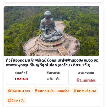
ทัวร์ฮ่องกง มาเก๊า ฟรีเดย์ นั่งกระเช้าไฟฟ้านองปิง ชมวิว ขอ
พรพระพุทธรูปที่ใหญ่ที่สุดในโลก (ลงร้าน + อิสระ 1 วัน)
รหัสทัวร์
จำนวนวัน
สายการบิน
TVZ1431
4 วัน 3 คืน
hotel_class
restaurant
shopping_cart
โรงแรม 4 ดาว
อาหาร 3 มื้อ + บนเครื่อง
เข้าร้านรัฐบาล
calendar_today
อิสระ 1 วัน