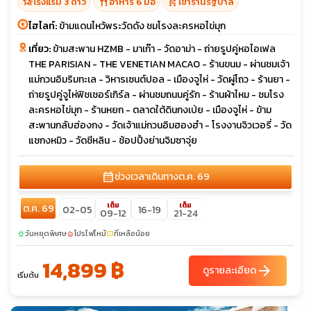
hotel_class
restaurant
shopping_cart
โรงแรม 3 ดาว
อาหาร 6 มื้อ
เข้าร้านรัฐบาล
ไฮไลท์:
ข้ามแดนไหว้พระวัดดัง ชมโรงละครหอไข่มุก
เที่ยว:
ข้ามสะพาน HZMB - มาเก๊า - วัดอาม่า - ถ่ายรูปคู่หอไอเฟล
THE PARISIAN - THE VENETIAN MACAO - ร้านขนม - ผ่านชมเจ้า
แม่กวนอิมริมทะเล - วิหารเซนต์ปอล - เมืองจูไห่ - วัดผู่โถว - ร้านยา -
ถ่ายรูปคู่จูไห่ฟิชเชอร์เกิร์ล - ผ่านชมถนนคู่รัก - ร้านผ้าไหม - ชมโรง
ละครหอไข่มุก - ร้านหยก - ตลาดใต้ดินกงเป่ย - เมืองจูไห่ - ข้าม
สะพานกลับฮ่องกง - วัดเจ้าแม่กวนอิมฮองฮำ - โรงงานจิวเวอรี่ - วัด
แชกงหมิว - วัดชีหลิน - ช้อปปิ้งย่านจิมซาจุ่ย
calendar_month
ช่วงเวลาเดินทาง
ต.ค. 69
เต็ม
เต็ม
ต.ค. 69
02-05
16-19
09-12
21-24
วันหยุดพิเศษ
โปรไฟไหม้
ที่เหลือน้อย
sunny
local_fire_department
confirmation_number
14,899 ฿
arrow_forward
ดูรายละเอียด
เริ่มต้น