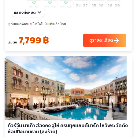
sunny
sunny
sunny
24-27
25-28
26-29
21-24
22-25
23-26
keyboard_arrow_down
แสดงทั้งหมด
27-30
28-31
29-01
30-02
31-03
วันหยุดพิเศษ
โปรไฟไหม้
ที่เหลือน้อย
sunny
local_fire_department
confirmation_number
7,799 ฿
arrow_forward
ดูรายละเอียด
เริ่มต้น
ทัวร์จีน มาเก๊า ฮ่องกง จูไห่ ครบทุกแลนด์มาร์ค ไหว้พระวัดดัง
ช้อปปิ้งนานธาน (ลงร้าน)