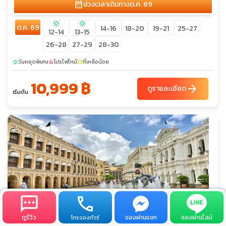
calendar_month
ช่วงเวลาเดินทาง
ต.ค. 69
sunny
sunny
ต.ค. 69
14-16
18-20
19-21
25-27
12-14
13-15
26-28
27-29
28-30
วันหยุดพิเศษ
โปรไฟไหม้
ที่เหลือน้อย
sunny
local_fire_department
confirmation_number
10,999 ฿
arrow_forward
ดูรายละเอียด
เริ่มต้น
ดูรีวิว
จองผ่านแชท
จองผ่านไลน์
โทรจองทัวร์