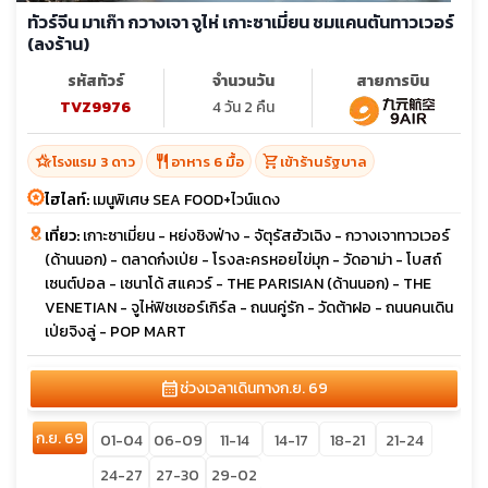
ทัวร์จีน มาเก๊า กวางเจา จูไห่ เกาะซาเมี่ยน ชมแคนตันทาวเวอร์
(ลงร้าน)
รหัสทัวร์
จำนวนวัน
สายการบิน
TVZ9976
4 วัน 2 คืน
hotel_class
restaurant
shopping_cart
โรงแรม 3 ดาว
อาหาร 6 มื้อ
เข้าร้านรัฐบาล
ไฮไลท์:
เมนูพิเศษ SEA FOOD+ไวน์แดง
เที่ยว:
เกาะซาเมี่ยน - หย่งชิงฟ่าง - จัตุรัสฮัวเฉิง - กวางเจาทาวเวอร์
(ด้านนอก) - ตลาดก๋งเป่ย - โรงละครหอยไข่มุก - วัดอาม่า - โบสถ์
เซนต์ปอล - เซนาโด้ สแควร์ - THE PARISIAN (ด้านนอก) - THE
VENETIAN - จูไห่ฟิชเชอร์เกิร์ล - ถนนคู่รัก - วัดต้าฝอ - ถนนคนเดิน
เป่ยจิงลู่ - POP MART
calendar_month
ช่วงเวลาเดินทาง
ก.ย. 69
ก.ย. 69
01-04
06-09
11-14
14-17
18-21
21-24
24-27
27-30
29-02