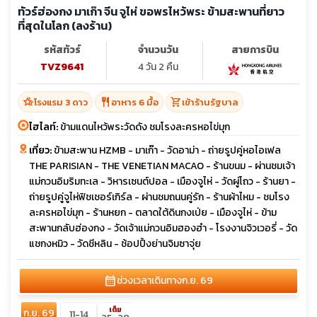
ทัวร์ฮ่องกง มาเก๊า จีน จูไห่ ขอพรไหว้พระ ข้ามสะพานที่ยาว
ที่สุดในโลก (ลงร้าน)
รหัสทัวร์
จำนวนวัน
สายการบิน
TVZ9641
4 วัน 2 คืน
hotel_class
restaurant
shopping_cart
โรงแรม 3 ดาว
อาหาร 6 มื้อ
เข้าร้านรัฐบาล
ไฮไลท์:
ข้ามแดนไหว้พระวัดดัง ชมโรงละครหอไข่มุก
เที่ยว:
ข้ามสะพาน HZMB - มาเก๊า - วัดอาม่า - ถ่ายรูปคู่หอไอเฟล
THE PARISIAN - THE VENETIAN MACAO - ร้านขนม - ผ่านชมเจ้า
แม่กวนอิมริมทะเล - วิหารเซนต์ปอล - เมืองจูไห่ - วัดผู่โถว - ร้านยา -
ถ่ายรูปคู่จูไห่ฟิชเชอร์เกิร์ล - ผ่านชมถนนคู่รัก - ร้านผ้าไหม - ชมโรง
ละครหอไข่มุก - ร้านหยก - ตลาดใต้ดินกงเป่ย - เมืองจูไห่ - ข้าม
สะพานกลับฮ่องกง - วัดเจ้าแม่กวนอิมฮองฮำ - โรงงานจิวเวอรี่ - วัด
แชกงหมิว - วัดชีหลิน - ช้อปปิ้งย่านจิมซาจุ่ย
calendar_month
ช่วงเวลาเดินทาง
ก.ย. 69
เต็ม
ก.ย. 69
11-14