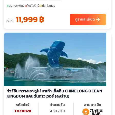
วันหยุดพิเศษ
โปรไฟไหม้
ที่เหลือน้อย
sunny
local_fire_department
confirmation_number
11,999 ฿
arrow_forward
ดูรายละเอียด
เริ่มต้น
ทัวร์จีน กวางเจา จูไห่ มาเก๊า เช็คอิน CHIMELONG OCEAN
KINGDOM แคนตันทาวเวอร์ (ลงร้าน)
รหัสทัวร์
จำนวนวัน
สายการบิน
TVZ10128
4 วัน 2 คืน