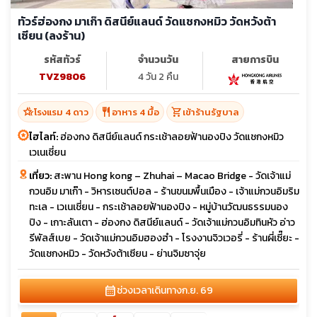
ทัวร์ฮ่องกง มาเก๊า ดิสนีย์แลนด์ วัดแชกงหมิว วัดหวังต้า
เซียน (ลงร้าน)
รหัสทัวร์
จำนวนวัน
สายการบิน
TVZ9806
4 วัน 2 คืน
hotel_class
restaurant
shopping_cart
โรงแรม 4 ดาว
อาหาร 4 มื้อ
เข้าร้านรัฐบาล
ไฮไลท์:
ฮ่องกง ดิสนีย์แลนด์ กระเช้าลอยฟ้านองปิง วัดแชกงหมิว
เวเนเชี่ยน
เที่ยว:
สะพาน Hong kong – Zhuhai – Macao Bridge - วัดเจ้าแม่
กวนอิม มาเก๊า - วิหารเซนต์ปอล - ร้านขนมพื้นเมือง - เจ้าแม่กวนอิมริม
ทะเล - เวเนเชี่ยน - กระเช้าลอยฟ้านองปิง - หมู่บ้านวัฒนธรรมนอง
ปิง - เกาะลันเตา - ฮ่องกง ดิสนีย์แลนด์ - วัดเจ้าแม่กวนอิมทินหัว อ่าว
รีพัลส์เบย - วัดเจ้าแม่กวนอิมฮองฮำ - โรงงานจิวเวอรี่ - ร้านผี่เซี๊ยะ -
วัดแชกงหมิว - วัดหวังต้าเซียน - ย่านจิมซาจุ่ย
calendar_month
ช่วงเวลาเดินทาง
ก.ย. 69