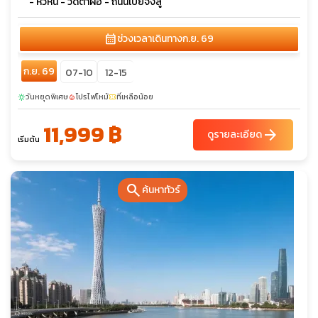
- หวีหนี่ - วัดต้าฝอ - ถนนเป่ยจิงลู่
calendar_month
ช่วงเวลาเดินทาง
ก.ย. 69
ก.ย. 69
07-10
12-15
วันหยุดพิเศษ
โปรไฟไหม้
ที่เหลือน้อย
sunny
local_fire_department
confirmation_number
11,999 ฿
arrow_forward
ดูรายละเอียด
เริ่มต้น
search
ค้นหาทัวร์