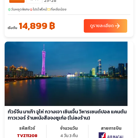
25-28
วันหยุดพิเศษ
โปรไฟไหม้
ที่เหลือน้อย
sunny
local_fire_department
confirmation_number
14,899 ฿
arrow_forward
ดูรายละเอียด
เริ่มต้น
ทัวร์จีน มาเก๊า จูไห่ กวางเจา เซินเจิ้น วิหารเซนต์ปอล แคนตัน
ทาวเวอร์ ร้านหนังสือจงซูเก๋อ (ไม่ลงร้าน)
รหัสทัวร์
จำนวนวัน
สายการบิน
TVZ11208
4 วัน 3 คืน