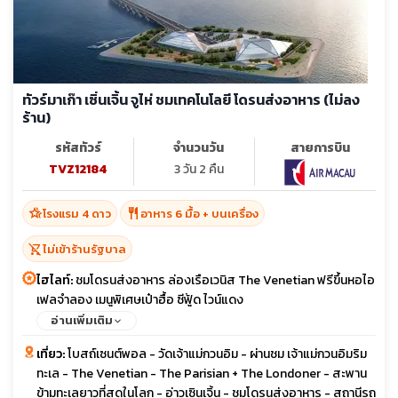
ทัวร์มาเก๊า เซิ่นเจิ้น จูไห่ ชมเทคโนโลยี โดรนส่งอาหาร (ไม่ลง
ร้าน)
รหัสทัวร์
จำนวนวัน
สายการบิน
TVZ12184
3 วัน 2 คืน
hotel_class
restaurant
โรงแรม 4 ดาว
อาหาร 6 มื้อ + บนเครื่อง
shopping_cart_off
ไม่เข้าร้านรัฐบาล
ไฮไลท์:
ชมโดรนส่งอาหาร ล่องเรือเวนิส The Venetian ฟรีขึ้นหอไอ
เฟลจำลอง เมนูพิเศษเป๋าฮื้อ ซีฟู้ด ไวน์แดง
อ่านเพิ่มเติม
เที่ยว:
โบสถ์เซนต์พอล - วัดเจ้าแม่กวนอิม - ผ่านชม เจ้าแม่กวนอิมริม
ทะเล - The Venetian - The Parisian + The Londoner - สะพาน
ข้ามทะเลยาวที่สุดในโลก - อ่าวเซินเจิ้น - ชมโดรนส่งอาหาร - สถานีรถ