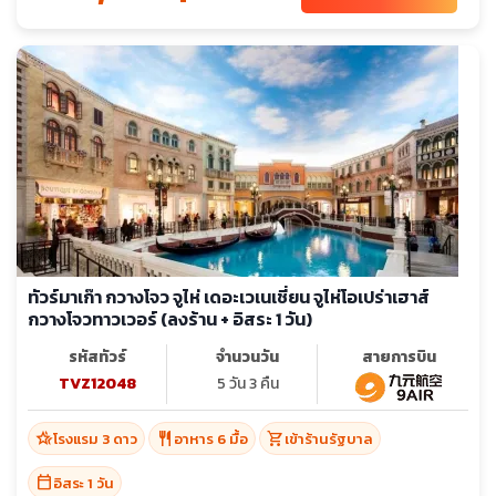
ทัวร์มาเก๊า กวางโจว จูไห่ เดอะเวเนเชี่ยน จูไห่โอเปร่าเฮาส์
กวางโจวทาวเวอร์ (ลงร้าน + อิสระ 1 วัน)
รหัสทัวร์
จำนวนวัน
สายการบิน
TVZ12048
5 วัน 3 คืน
hotel_class
restaurant
shopping_cart
โรงแรม 3 ดาว
อาหาร 6 มื้อ
เข้าร้านรัฐบาล
calendar_today
อิสระ 1 วัน