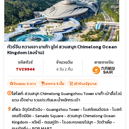
ทัวร์จีน กวางเจา มาเก๊า จูไห่ สวนสนุก Chimelong Ocean
Kingdom (ลงร้าน)
รหัสทัวร์
จำนวนวัน
สายการบิน
TVZ9944
4 วัน 2 คืน
hotel_class
restaurant
shopping_cart
โรงแรม 3 ดาว
อาหาร 5 มื้อ
เข้าร้านรัฐบาล
ไฮไลท์:
สวนสนุก Chimelong Guangzhou Tower มาเก๊า เป๋าฮื้อไวน์
แดง เป็ดย่าง รวมประกันและน้ำหนักกระเป๋า
เที่ยว:
จัตุรัสฮัวเฉิง - Guangzhou Tower - โบสถ์เซนต์ปอล - โบสถ์
เซนต์โดมินิค - Senado Square - สวนสนุก Chimelong Ocean
Kingdom - หวีหนี่ - ถนนคู่รัก - โรงละครหอยไข่มุก - วัดต้าเผื่อ -
ถนนปักกิ่ง - POP MART