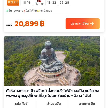
เต็ม
ก.ย. 69
11-14
19-22
25-28
12-15
วันหยุดพิเศษ
โปรไฟไหม้
ที่เหลือน้อย
sunny
local_fire_department
confirmation_number
20,899 ฿
arrow_forward
ดูรายละเอียด
เริ่มต้น
ทัวร์ฮ่องกง มาเก๊า ฟรีเดย์ นั่งกระเช้าไฟฟ้านองปิง ชมวิว ขอ
พรพระพุทธรูปที่ใหญ่ที่สุดในโลก (ลงร้าน + อิสระ 1 วัน)
รหัสทัวร์
จำนวนวัน
สายการบิน