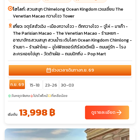
ไฮไลท์:
สวนสนุก Chimelong Ocean Kingdom เวเนเชี่ยน The
Venetian Macao กวางโจว Tower
เที่ยว:
จตุรัสฮัวเฉิง –เมืองกวางโจว - ตึกกวางโจว – จู่ไห่ – มาเก๊า -
The Parisian Macao - The Venetian Macao - ร้านหยก -
อาณาจักรสวนสนุก สวนน้ำระดับโลก Ocean Kingdom Chimlong -
ร้านยา – ร้านผ้าไหม – จูไห่ฟิชเชอร์เกิร์ล(หวีหนี่) – ถนนคู่รัก – โรง
ละครหอยไข่มุก - วัดต้าเฝ๋อ – ถนนปักกิ่ง – Pop Mart
calendar_month
ช่วงเวลาเดินทาง
ก.ย. 69
ก.ย. 69
15-18
23-26
30-03
วันหยุดพิเศษ
โปรไฟไหม้
ที่เหลือน้อย
sunny
local_fire_department
confirmation_number
13,998 ฿
arrow_forward
ดูรายละเอียด
เริ่มต้น