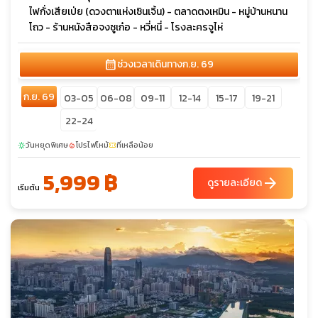
ไฟกั่งเสียเป่ย (ดวงตาแห่งเซินเจิ้น) - ตลาดตงเหมิน - หมู่บ้านหนาน
โถว - ร้านหนังสือจงซูเก๋อ - หวี่หนี่ - โรงละครจูไห่
calendar_month
ช่วงเวลาเดินทาง
ก.ย. 69
ก.ย. 69
03-05
06-08
09-11
12-14
15-17
19-21
22-24
วันหยุดพิเศษ
โปรไฟไหม้
ที่เหลือน้อย
sunny
local_fire_department
confirmation_number
5,999 ฿
arrow_forward
ดูรายละเอียด
เริ่มต้น