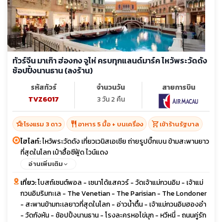
ทัวร์จีน มาเก๊า ฮ่องกง จูไห่ ครบทุกแลนด์มาร์ค ไหว้พระวัดดัง
ช้อปปิ้งนานธาน (ลงร้าน)
รหัสทัวร์
จำนวนวัน
สายการบิน
TVZ6017
3 วัน 2 คืน
hotel_class
restaurant
shopping_cart
โรงแรม 3 ดาว
อาหาร 5 มื้อ + บนเครื่อง
เข้าร้านรัฐบาล
ไฮไลท์:
ไหว้พระวัดดัง เที่ยวเวนิสเอเชีย ถ่ายรูปบิ๊กเบน ข้ามสะพานยาว
ที่สุดในโลก เป๋าฮื้อซีฟู้ด ไวน์แดง
อ่านเพิ่มเติม
เที่ยว:
โบสถ์เซนต์พอล - เซนาโด้แสควร์ - วัดเจ้าแม่กวนอิม - เจ้าแม่
กวนอิมริมทะเล - The Venetian - The Parisian - The Londoner
- สะพานข้ามทะเลยาวที่สุดในโลก - อ่าวน้ำตื้น - เจ้าแม่กวนอิมฮองอำ
- วัดกังหัน - ช้อปปิ้งนานธาน - โรงละครหอไข่มุก - หวีหนี่ - ถนนคู่รัก