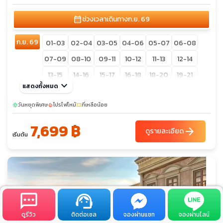
calendar_month
ช่วงเวลาเดินทาง
ก.ย. 69
ก.ย. 69
01-03
02-04
03-05
04-06
05-07
06-08
07-09
08-10
09-11
10-12
11-13
12-14
13-15
14-16
15-17
16-18
18-20
19-21
keyboard_arrow_down
แสดงทั้งหมด
20-22
21-23
22-24
วันหยุดพิเศษ
โปรไฟไหม้
ที่เหลือน้อย
sunny
local_fire_department
confirmation_number
7,699 ฿
arrow_forward
ดูรายละเอียด
เริ่มต้น
ดูรีวิว
ติดต่อเซล
จองผ่านแชท
จองผ่านไลน์