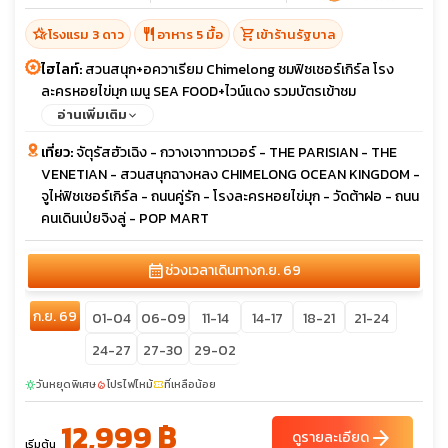
hotel_class
restaurant
shopping_cart
โรงแรม 3 ดาว
อาหาร 5 มื้อ
เข้าร้านรัฐบาล
ไฮไลท์:
สวนสนุก+อควาเรียม Chimelong ชมฟิชเชอร์เกิร์ล โรง
ละครหอยไข่มุก เมนู SEA FOOD+ไวน์แดง รวมบัตรเข้าชม
อ่านเพิ่มเติม
เที่ยว:
จัตุรัสฮัวเฉิง - กวางเจาทาวเวอร์ - THE PARISIAN - THE
VENETIAN - สวนสนุกฉางหลง CHIMELONG OCEAN KINGDOM -
จูไห่ฟิชเชอร์เกิร์ล - ถนนคู่รัก - โรงละครหอยไข่มุก - วัดต้าฝอ - ถนน
คนเดินเป่ยจิงลู่ - POP MART
calendar_month
ช่วงเวลาเดินทาง
ก.ย. 69
ก.ย. 69
01-04
06-09
11-14
14-17
18-21
21-24
24-27
27-30
29-02
วันหยุดพิเศษ
โปรไฟไหม้
ที่เหลือน้อย
sunny
local_fire_department
confirmation_number
12,999 ฿
arrow_forward
ดูรายละเอียด
เริ่มต้น