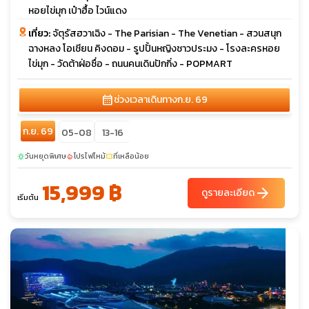
หอยไข่มุก เป๋าฮื้อ ไวน์แดง
เที่ยว:
จัตุรัสฮวาเฉิง - The Parisian - The Venetian - สวนสนุก
ฉางหลง โอเชียน คิงดอม - รูปปั้นหญิงชาวประมง - โรงละครหอย
ไข่มุก - วัดต้าฝ่อซื่อ - ถนนคนเดินปักกิ่ง - POPMART
calendar_month
ช่วงเวลาเดินทาง
ก.ย. 69
ก.ย. 69
05-08
13-16
วันหยุดพิเศษ
โปรไฟไหม้
ที่เหลือน้อย
sunny
local_fire_department
confirmation_number
15,999 ฿
arrow_forward
ดูรายละเอียด
เริ่มต้น