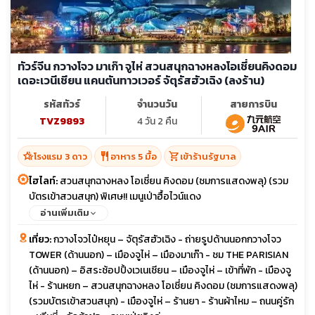
ทัวร์จีน กวางโจว มาเก๊า จูไห่ สวนสนุกฉางหลงโอเชี่ยนคิงดอม
เดอะเวนีเชียน แคนตันทาวเวอร์ จัตุรัสฮัวเฉิง (ลงร้าน)
รหัสทัวร์
จำนวนวัน
สายการบิน
TVZ9893
4 วัน 2 คืน
hotel_class
restaurant
shopping_cart
โรงแรม 3 ดาว
อาหาร 5 มื้อ
เข้าร้านรัฐบาล
ไฮไลท์:
สวนสนุกฉางหลง โอเชี่ยน คิงดอม (ชมการแสดงพลุ) (รวม
บัตรเข้าสวนสนุก) พิเศษ!! เมนูเป่าฮื้อไวน์แดง
อ่านเพิ่มเติม
เที่ยว:
กวางโจวไป๋หยุน – จัตุรัสฮัวเฉิง - ถ่ายรูปด้านนอกกวางโจว
TOWER (ด้านนอก) – เมืองจูไห่ – เมืองมาเก๊า - ชม THE PARISIAN
(ด้านนอก) – อิสระช้อปปิ้งเวเนเชียน – เมืองจูไห่ – เข้าที่พัก - เมืองจู
ไห่ - ร้านหยก – สวนสนุกฉางหลง โอเชี่ยน คิงดอม (ชมการแสดงพลุ)
(รวมบัตรเข้าสวนสนุก) - เมืองจูไห่ – ร้านยา - ร้านผ้าไหม – ถนนคู่รัก