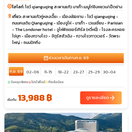
ไฮไลท์:
โชว์ qianguqing สะพานแก้ว มาเก๊า เมนูไก่ชิงหยวน/เป็ดย่าง
เที่ยว:
สะพานแก้วกู่หลงเจี๊ยะ - เมืองเฝ้อซาน - โชว์ qianguqing -
ถนนคนเดิน Qianguqing - เมืองจูไห่ - มาเก๊า - เวเนเชี่ยน - Parisian
- The Londoner hotel - จูไห่ฟิชเชอร์เกิร์ล (หวี่หนี่) - โรงละครหอย
ไข่มุก - เมืองกวางโจว - จัตุรัสฮัวเฉิง - กวางโจวทาวเวอร์ - วัดพระ
ใหญ่ - ถนนปักกิ่ง
calendar_month
ช่วงเวลาเดินทาง
ก.ย. 69
ก.ย. 69
02-06
11-15
18-22
23-27
25-29
30-04
วันหยุดพิเศษ
โปรไฟไหม้
ที่เหลือน้อย
sunny
local_fire_department
confirmation_number
13,988 ฿
arrow_forward
ดูรายละเอียด
เริ่มต้น