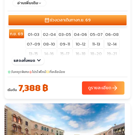
Londoner Street
อ่านเพิ่มเติม
calendar_month
ช่วงเวลาเดินทาง
ก.ย. 69
ก.ย. 69
01-03
02-04
03-05
04-06
05-07
06-08
07-09
08-10
09-11
10-12
11-13
12-14
13-15
14-16
15-17
16-18
18-20
19-21
keyboard_arrow_down
แสดงทั้งหมด
20-22
21-23
22-24
26-28
29-01
วันหยุดพิเศษ
โปรไฟไหม้
ที่เหลือน้อย
sunny
local_fire_department
confirmation_number
7,388 ฿
arrow_forward
ดูรายละเอียด
เริ่มต้น