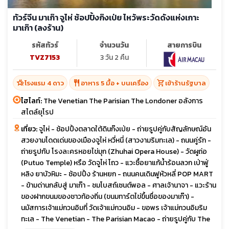
ทัวร์จีน มาเก๊า จูไห่ ช้อปปิ้งก๊งเป่ย ไหว้พระวัดดังแห่งเกาะ
มาเก๊า (ลงร้าน)
รหัสทัวร์
จำนวนวัน
สายการบิน
TVZ7153
3 วัน 2 คืน
hotel_class
restaurant
shopping_cart
โรงแรม 4 ดาว
อาหาร 5 มื้อ + บนเครื่อง
เข้าร้านรัฐบาล
ไฮไลท์:
The Venetian The Parisian The Londoner อลังการ
สไตล์ยุโรป
เที่ยว:
จูไห่ - ช้อปปิ้งตลาดใต้ดินก๊งเป่ย - ถ่ายรูปคู่กับสัญลักษณ์อัน
สวยงามโดดเด่นของเมืองจูไห่ หวี่หนี่ (สาวงามริมทะเล) - ถนนคู่รัก -
ถ่ายรูปกับ โรงละครหอยไข่มุก (Zhuhai Opera House) - วัดผูถ่อ
(Putuo Temple) หรือ วัดจูไห่ โถว - แวะซื้อยาแก้น้ำร้อนลวก เป่าฟู่
หลิง ยาบัวหิมะ - ช้อปปิ้ง ร้านหยก - ถนนคนเดินฟูหัวหลี่ POP MART
- ข้ามด่านกลับสู่ มาเก๊า - ชมโบสถ์เซนต์พอล - ศาลเจ้านาจา - แวะร้าน
ของฝากขนมของชาวท้องถิ่น (ขนมทาร์ตไข่ขึ้นชื่อของมาเก๊า) -
นมัสการเจ้าแม่กวนอิมที่ วัดเจ้าแม่กวนอิม - ขอพร เจ้าแม่กวนอิมริม
ทะเล - The Venetian - The Parisian Macao - ถ่ายรูปคู่กับ The