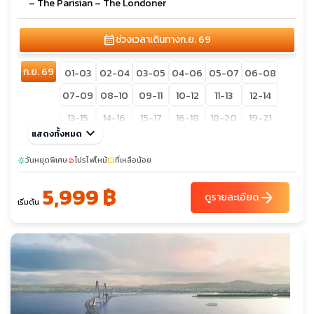
– The Parisian – The Londoner
calendar_month
ช่วงเวลาเดินทาง
ก.ย. 69
ก.ย. 69
01-03
02-04
03-05
04-06
05-07
06-08
07-09
08-10
09-11
10-12
11-13
12-14
13-15
14-16
15-17
16-18
18-20
19-21
keyboard_arrow_down
แสดงทั้งหมด
20-22
21-23
22-24
วันหยุดพิเศษ
โปรไฟไหม้
ที่เหลือน้อย
sunny
local_fire_department
confirmation_number
5,999 ฿
arrow_forward
ดูรายละเอียด
เริ่มต้น