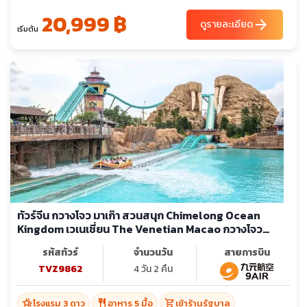
20,999 ฿
arrow_forward
ดูรายละเอียด
เริ่มต้น
ทัวร์จีน กวางโจว มาเก๊า สวนสนุก Chimelong Ocean
Kingdom เวเนเชี่ยน The Venetian Macao กวางโจว
Tower (ลงร้าน)
รหัสทัวร์
จำนวนวัน
สายการบิน
TVZ9862
4 วัน 2 คืน
hotel_class
restaurant
shopping_cart
โรงแรม 3 ดาว
อาหาร 5 มื้อ
เข้าร้านรัฐบาล