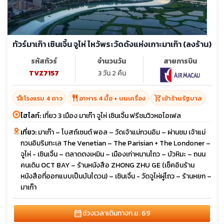
ทัวร์มาเก๊า เซินเจิ้น จูไห่ ไหว้พระวัดดังแห่งเกาะมาเก๊า (ลงร้าน)
รหัสทัวร์
จำนวนวัน
สายการบิน
TVZ7157
3 วัน 2 คืน
hotel_class
restaurant
shopping_cart
โรงแรม 4 ดาว
อาหาร 4 มื้อ + บนเครื่อง
เข้าร้านรัฐบาล
ไฮไลท์:
เที่ยว 3 เมือง มาเก๊า จูไห่ เซินเจิ้น ฟรีชมวิวหอไอเฟล
เที่ยว:
มาเก๊า – โบสถ์เซนต์ พอล – วัดเจ้าแม่กวนอิม – ผ่านชม เจ้าแม่
กวนอิมริมทะเล The Venetian – The Parisian + The Londoner –
จูไห่ - เซินเจิ้น – ตลาดตงเหมิน – เมืองเก่าหนานโถว – บัวหิมะ – ถนน
คนเดิน OCT BAY – ร้านหนังสือ ZHONG ZHU GE (เช็คอินร้าน
หนังสือที่ออกแบบเป็นบันไดวน) – เซินเจิ้น - วัดจูไห่ผู่โถว – ร้านหยก –
มาเก๊า
calendar_month
ช่วงเวลาเดินทาง
ก.ย. 69