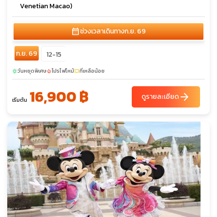
Venetian Macao)
calendar_month
ช่วงเวลาเดินทาง
ก.ย. 69
ก.ย. 69
12-15
วันหยุดพิเศษ
โปรไฟไหม้
ที่เหลือน้อย
sunny
local_fire_department
confirmation_number
16,900 ฿
arrow_forward
ดูรายละเอียด
เริ่มต้น