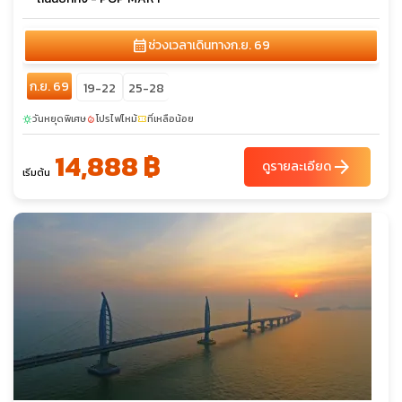
calendar_month
ช่วงเวลาเดินทาง
ก.ย. 69
ก.ย. 69
19-22
25-28
วันหยุดพิเศษ
โปรไฟไหม้
ที่เหลือน้อย
sunny
local_fire_department
confirmation_number
14,888 ฿
arrow_forward
ดูรายละเอียด
เริ่มต้น