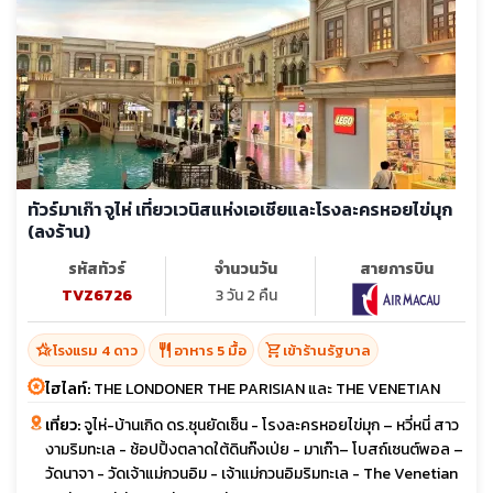
ทัวร์มาเก๊า จูไห่ เที่ยวเวนิสแห่งเอเชียและโรงละครหอยไข่มุก
(ลงร้าน)
รหัสทัวร์
จำนวนวัน
สายการบิน
TVZ6726
3 วัน 2 คืน
hotel_class
restaurant
shopping_cart
โรงแรม 4 ดาว
อาหาร 5 มื้อ
เข้าร้านรัฐบาล
ไฮไลท์:
THE LONDONER THE PARISIAN และ THE VENETIAN
เที่ยว:
จูไห่-บ้านเกิด ดร.ซุนยัดเซ็น - โรงละครหอยไข่มุก – หวี่หนี่ สาว
งามริมทะเล - ช้อปปิ้งตลาดใต้ดินก๊งเป่ย - มาเก๊า– โบสถ์เซนต์พอล –
วัดนาจา - วัดเจ้าแม่กวนอิม - เจ้าแม่กวนอิมริมทะเล - The Venetian