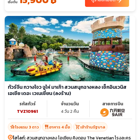
arrow_forward
เริ่มต้น
ทัวร์จีน กวางโจว จูไห่ มาเก๊า สวนสนุกฉางหลง เช็กอินเวนิส
เอเชีย เดอะ เวเนเชี่ยน (ลงร้าน)
รหัสทัวร์
จำนวนวัน
สายการบิน
TVZ10961
4 วัน 2 คืน
hotel_class
restaurant
shopping_cart
โรงแรม 3 ดาว
อาหาร 4 มื้อ
เข้าร้านรัฐบาล
ไฮไลท์:
สวนสนุกฉางหลง โอเชียน คิงดอม The Venetian โรงละคร