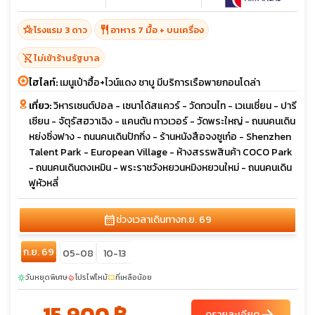
hotel_class
restaurant
โรงแรม 3 ดาว
อาหาร 7 มื้อ + บนเครื่อง
shopping_cart_off
ไม่เข้าร้านรัฐบาล
ไฮไลท์:
เมนูเป๋าฮื้อ+ไวน์แดง ชาบู มีบริการเรือพายกอนโดล่า
เที่ยว:
วิหารเซนต์ปอล - เซนาโด้สแควร์ - วัดกวนไท - เวเนเชี่ยน - ปารี
เซียน - จัตุรัสฮวาเฉิง - แคนตัน ทาวเวอร์ - วัดพระใหญ่ - ถนนคนเดิน
หย่งซิ่งฟาง - ถนนคนเดินปักกิ่ง - ร้านหนังสือจงซูเก๋อ - Shenzhen
Talent Park - European Village - ห้างสรรพสินค้า COCO Park
- ถนนคนเดินตงเหมิน - พระราชวังหยวนหมิงหยวนใหม่ - ถนนคนเดิน
ฟูหัวหลี่
calendar_month
ช่วงเวลาเดินทาง
ก.ย. 69
ก.ย. 69
05-08
10-13
วันหยุดพิเศษ
โปรไฟไหม้
ที่เหลือน้อย
sunny
local_fire_department
confirmation_number
15,900 ฿
ดูรายละเอียด