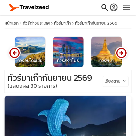
search
account_circle
menu
หน้าแรก
ทัวร์ต่างประเทศ
ทัวร์มาเก๊า
ทัวร์มาเก๊ากันยายน 2569
arrow_circle_left
arrow_circle_right
close
์
ทัวร์อินโดนีเซีย
ทัวร์สิงคโปร์
ทัวร์พม่า
travel_explore
ทัวร์มาเก๊ากันยายน 2569
เรียงตาม
keyboard_arrow_down
(แสดงผล 30 รายการ)
calendar_month
search