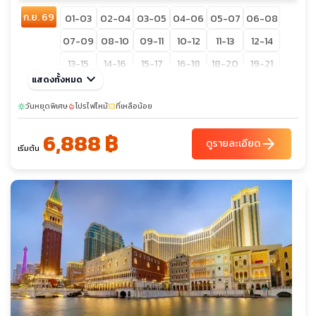
ก.ย. 69
01-03
02-04
03-05
04-06
05-07
06-08
07-09
08-10
09-11
10-12
11-13
12-14
13-15
14-16
15-17
16-18
18-20
19-21
keyboard_arrow_down
แสดงทั้งหมด
20-22
21-23
22-24
วันหยุดพิเศษ
โปรไฟไหม้
ที่เหลือน้อย
sunny
local_fire_department
confirmation_number
6,888 ฿
arrow_forward
ดูรายละเอียด
เริ่มต้น