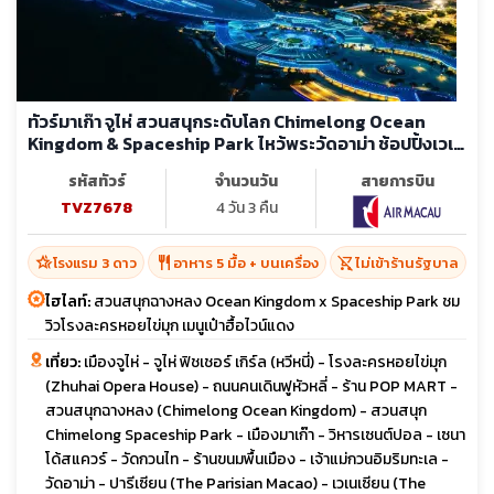
ทัวร์มาเก๊า จูไห่ สวนสนุกระดับโลก Chimelong Ocean
Kingdom & Spaceship Park ไหว้พระวัดอาม่า ช้อปปิ้งเวเน
เชี่ยน (ไม่ลงร้าน)
รหัสทัวร์
จำนวนวัน
สายการบิน
TVZ7678
4 วัน 3 คืน
hotel_class
restaurant
shopping_cart_off
โรงแรม 3 ดาว
อาหาร 5 มื้อ + บนเครื่อง
ไม่เข้าร้านรัฐบาล
ไฮไลท์:
สวนสนุกฉางหลง Ocean Kingdom x Spaceship Park ชม
วิวโรงละครหอยไข่มุก เมนูเป๋าฮื้อไวน์แดง
เที่ยว:
เมืองจูไห่ - จูไห่ ฟิชเชอร์ เกิร์ล (หวีหนี่) - โรงละครหอยไข่มุก
(Zhuhai Opera House) - ถนนคนเดินฟูหัวหลี่ - ร้าน POP MART -
สวนสนุกฉางหลง (Chimelong Ocean Kingdom) - สวนสนุก
Chimelong Spaceship Park - เมืองมาเก๊า - วิหารเซนต์ปอล - เซนา
โด้สแควร์ - วัดกวนไท - ร้านขนมพื้นเมือง - เจ้าแม่กวนอิมริมทะเล -
วัดอาม่า - ปารีเซียน (The Parisian Macao) - เวเนเซียน (The