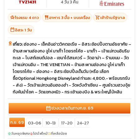
TVZ1431
4 วัน 3 คืน
hotel_class
restaurant
shopping_cart
โรงแรม 4 ดาว
อาหาร 3 มื้อ + บนเครื่อง
เข้าร้านรัฐบาล
calendar_today
อิสระ 1 วัน
เที่ยว:
ฮ่องกง – เช็คอินอ่าววิคตอเรีย – อิสระช้อปปิ้งตามอัธยาศัย –
ข้ามสะพานฮ่องกง จูไห่ มาเก๊า โดยรถโค้ช - มาเก๊า – เจ้าแม่กวนอิมริม
ทะเล – โบสถ์เซนต์ปอล - เซนาโด้สแควร์ – วัดอาม่า – ร้านขนม - วัด
เจ้าแม่กวนอิม – THE VENETIAN – ข้ามสะพานฮ่องกง จูไห่ มาเก๊า
โดยรถโค้ช – ฮ่องกง – อิสระช้อปปิ้งเต็มวัน (หรือ เลือก
ซื้อOptional Hongkong Disneyland ท่านละ 4,800.- พร้อมรถรับ
- ส่ง) – วัดเจ้าแม่กวนอิมฮองฮำ - วัดหวังต้าเซียน – ศูนย์รวมฮวงจุ้ย
กังหันนำโชค – วัดแชกงหมิว - กระเช้านองปิง & พระใหญ่โป๋หลิน
calendar_month
ช่วงเวลาเดินทาง
ก.ย. 69
ก.ย. 69
03-06
10-13
17-20
24-27
วันหยุดพิเศษ
โปรไฟไหม้
ที่เหลือน้อย
sunny
local_fire_department
confirmation_number